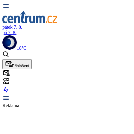
pátek 7. 8.
pá 7. 8.
18°C
Přihlášení
Reklama