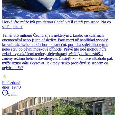
Horké léto může být pro třetinu Čechů větší zátěží pro srdce. Na co
si dát pozor?
Téměř 3,6 milionu Čechů žije s některým z kardiovaskulárních
onemocnění nebo jejich následky. Patří mezi ně například vysoký
krevní tlak, ischemická choroba srdeční, porucha srdečního rytmu
nebo stav po cévní mozkové příhodě. Právě tito lidé mohou hůře
zvládat vysoké letní teploty, dehydrataci, větší fyzickou zátěž i
změny režimu během dovolených. Častější konzumace alkoholu pak
může riziko dále zvyšovat. Jak tedy riziko problémů se srdcem co
nejvíc snížit?
Plné zdraví
dnes, 19:43
5 min