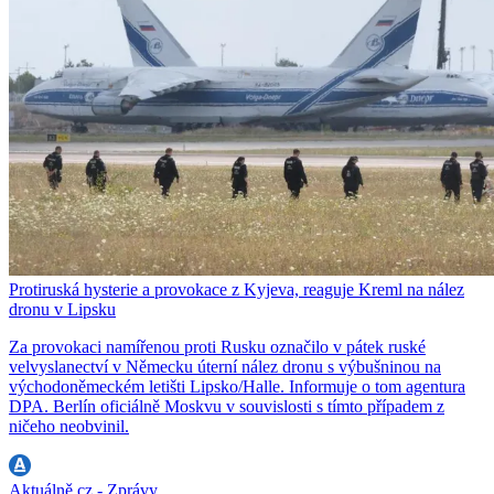
Protiruská hysterie a provokace z Kyjeva, reaguje Kreml na nález
dronu v Lipsku
Za provokaci namířenou proti Rusku označilo v pátek ruské
velvyslanectví v Německu úterní nález dronu s výbušninou na
východoněmeckém letišti Lipsko/Halle. Informuje o tom agentura
DPA. Berlín oficiálně Moskvu v souvislosti s tímto případem z
ničeho neobvinil.
Aktuálně.cz - Zprávy