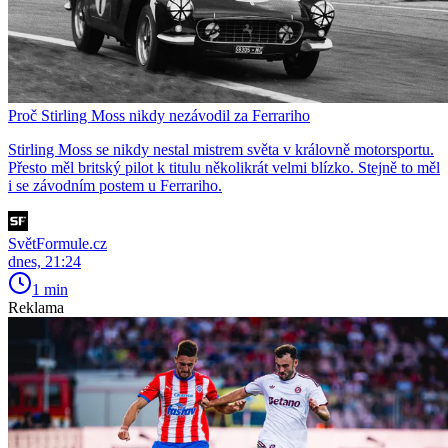
Proč Stirling Moss nikdy nezávodil za Ferrariho
Stirling Moss se nikdy nestal mistrem světa v královně motorsportu.
Přesto měl britský pilot k titulu několikrát velmi blízko. Stejně to měl
i se závodním postem u Ferrariho.
SvětFormule.cz
dnes, 21:24
1 min
Reklama