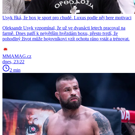
Usyk říká, že box je sport pro chudé. Luxus podle něj bere motivaci
Oleksandr Usyk vzpomínal, že už ve dvanácti letech pracoval na
farmě. Dnes patří k největším hvězdám boxu, přesto tvrdí, že
pohodlný život může bojovníkovi vzít ochotu ráno vstát a trénovat.
MMAMAG.cz
dnes, 23:22
2 min