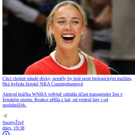
Chci chránit mladé dívky, neměly by hrát proti biologickým mužům,
říká hvězda ženské NBA Cunninghamová
Aktivní hráčka WNBA veřejně odmítla účast transgender žen v
ženském sportu. Reakce přišla z hal, od vedení ligy i od
spoluhráček.
SportyŽivě
dnes, 19:38