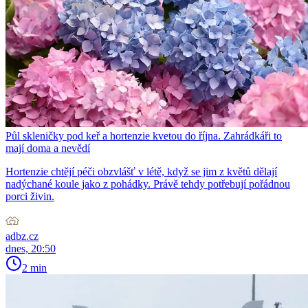
Půl skleničky pod keř a hortenzie kvetou do října. Zahrádkáři to
mají doma a nevědí
Hortenzie chtějí péči obzvlášť v létě, když se jim z květů dělají
nadýchané koule jako z pohádky. Právě tehdy potřebují pořádnou
porci živin.
adbz.cz
dnes, 20:50
2 min