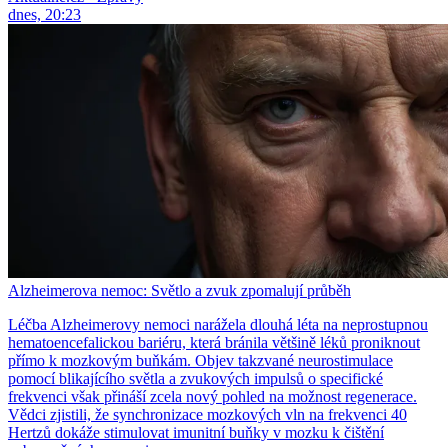
dnes, 20:23
Alzheimerova nemoc: Světlo a zvuk zpomalují průběh
Léčba Alzheimerovy nemoci narážela dlouhá léta na neprostupnou
hematoencefalickou bariéru, která bránila většině léků proniknout
přímo k mozkovým buňkám. Objev takzvané neurostimulace
pomocí blikajícího světla a zvukových impulsů o specifické
frekvenci však přináší zcela nový pohled na možnost regenerace.
Vědci zjistili, že synchronizace mozkových vln na frekvenci 40
Hertzů dokáže stimulovat imunitní buňky v mozku k čištění