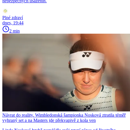
nebezpečných usazenin.
Plné zdraví
dnes, 19:44
2 min
Návrat do reality. Wimbledonská šampionka Nosková ztratila téměř
vyhraný set a na Masters jde překvapivě z kola ven