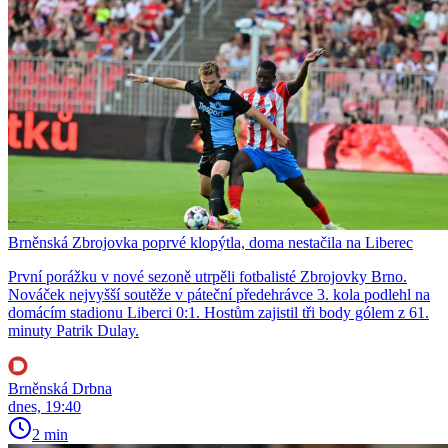
Brněnská Zbrojovka poprvé klopýtla, doma nestačila na Liberec
První porážku v nové sezoně utrpěli fotbalisté Zbrojovky Brno.
Nováček nejvyšší soutěže v páteční předehrávce 3. kola podlehl na
domácím stadionu Liberci 0:1. Hostům zajistil tři body gólem z 61.
minuty Patrik Dulay.
Brněnská Drbna
dnes, 19:40
2 min