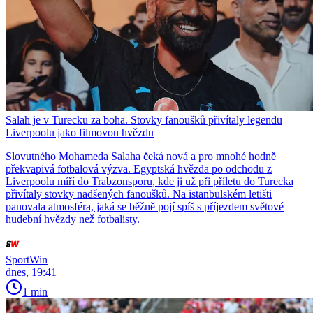
Salah je v Turecku za boha. Stovky fanoušků přivítaly legendu
Liverpoolu jako filmovou hvězdu
Slovutného Mohameda Salaha čeká nová a pro mnohé hodně
překvapivá fotbalová výzva. Egyptská hvězda po odchodu z
Liverpoolu míří do Trabzonsporu, kde ji už při příletu do Turecka
přivítaly stovky nadšených fanoušků. Na istanbulském letišti
panovala atmosféra, jaká se běžně pojí spíš s příjezdem světové
hudební hvězdy než fotbalisty.
SportWin
dnes, 19:41
1 min