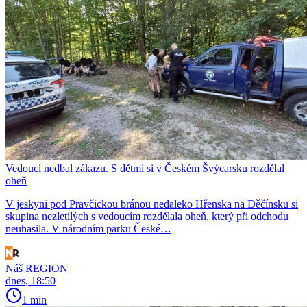
Vedoucí nedbal zákazu. S dětmi si v Českém Švýcarsku rozdělal
oheň
V jeskyni pod Pravčickou bránou nedaleko Hřenska na Děčínsku si
skupina nezletilých s vedoucím rozdělala oheň, který při odchodu
neuhasila. V národním parku České…
Náš REGION
dnes, 18:50
1 min