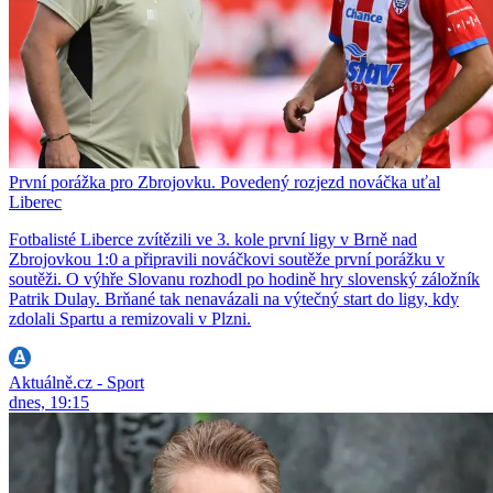
První porážka pro Zbrojovku. Povedený rozjezd nováčka uťal
Liberec
Fotbalisté Liberce zvítězili ve 3. kole první ligy v Brně nad
Zbrojovkou 1:0 a připravili nováčkovi soutěže první porážku v
soutěži. O výhře Slovanu rozhodl po hodině hry slovenský záložník
Patrik Dulay. Brňané tak nenavázali na výtečný start do ligy, kdy
zdolali Spartu a remizovali v Plzni.
Aktuálně.cz - Sport
dnes, 19:15