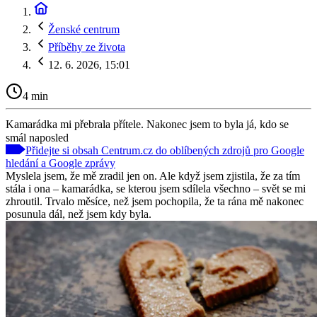
Ženské centrum
Příběhy ze života
12. 6. 2026, 15:01
4 min
Kamarádka mi přebrala přítele. Nakonec jsem to byla já, kdo se
smál naposled
Přidejte si obsah Centrum.cz do oblíbených zdrojů pro Google
hledání a Google zprávy
Myslela jsem, že mě zradil jen on. Ale když jsem zjistila, že za tím
stála i ona – kamarádka, se kterou jsem sdílela všechno – svět se mi
zhroutil. Trvalo měsíce, než jsem pochopila, že ta rána mě nakonec
posunula dál, než jsem kdy byla.