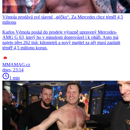
Vémola prodává své slavné „géčko“. Za Mercedes chce téměř 4,5
milionu
Karlos Vémola poslal do prodeje výrazně upravený Mercedes-
AMG G 63, který ho v minulosti doprovázel i k oltáři. Auto má
najeto přes 262 tisíc kilometrů a nový majitel za něj musí zaplatit
téměř 4,5 milionu korun.
MMAMAG.cz
dnes, 23:14
1 min