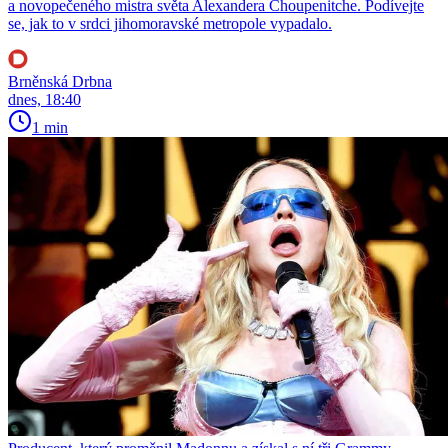
a novopečeného mistra světa Alexandera Choupenitche. Podívejte
se, jak to v srdci jihomoravské metropole vypadalo.
Brněnská Drbna
dnes, 18:40
1 min