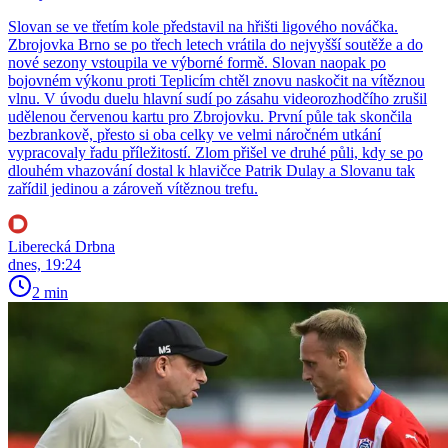
Slovan se ve třetím kole představil na hřišti ligového nováčka.
Zbrojovka Brno se po třech letech vrátila do nejvyšší soutěže a do
nové sezony vstoupila ve výborné formě. Slovan naopak po
bojovném výkonu proti Teplicím chtěl znovu naskočit na vítěznou
vlnu. V úvodu duelu hlavní sudí po zásahu videorozhodčího zrušil
udělenou červenou kartu pro Zbrojovku. První půle tak skončila
bezbrankově, přesto si oba celky ve velmi náročném utkání
vypracovaly řadu příležitostí. Zlom přišel ve druhé půli, kdy se po
dlouhém vhazování dostal k hlavičce Patrik Dulay a Slovanu tak
zařídil jedinou a zároveň vítěznou trefu.
Liberecká Drbna
dnes, 19:24
2 min