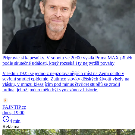
Připravte si kapesníky. V sobotu ve 20:00 vysílá Prima MAX příběh
podle skutečné události, který rozseká i ty nejtvrdší povahy
V lednu 1925 se jedno z nejizolovanějších míst na Zemi ocitlo v
sevření smrtící epidemie. Zatímco stovky dětských životů visely na
vlásku, v mrazu klesajícím pod minus čtyřicet stupňů se zrodil
hrdina, jehož jméno mělo být vymazáno z historie.
FAJNTIP.cz
dnes, 19:00
4 min
Reklama