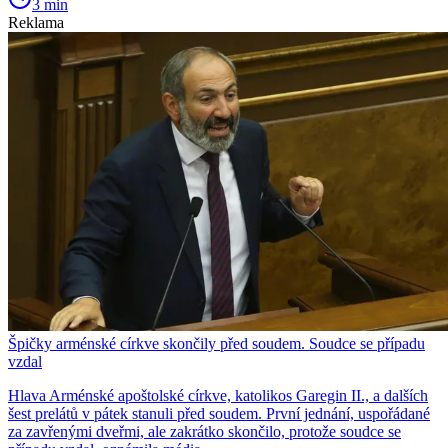
3 min
Reklama
Špičky arménské církve skončily před soudem. Soudce se případu
vzdal
Hlava Arménské apoštolské církve, katolikos Garegin II., a dalších
šest prelátů v pátek stanuli před soudem. První jednání, uspořádané
za zavřenými dveřmi, ale zakrátko skončilo, protože soudce se