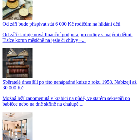
Od září bude přispívat stát 6 000 Kč rodičům na hlídání dětí
Od září startuje nová finanční podpora pro rodiny s malými dětmi.
Tisíce korun měsíčně na jesle či chůvy –...
Sběratelé dnes šílí po této nenápadné knize z roku 1958. Nabízejí až
30 000 Kč
Možná leží zapomenutá v krabici na půdě, ve starém sekretáři po
babičce nebo na dně skříně na chalupě....