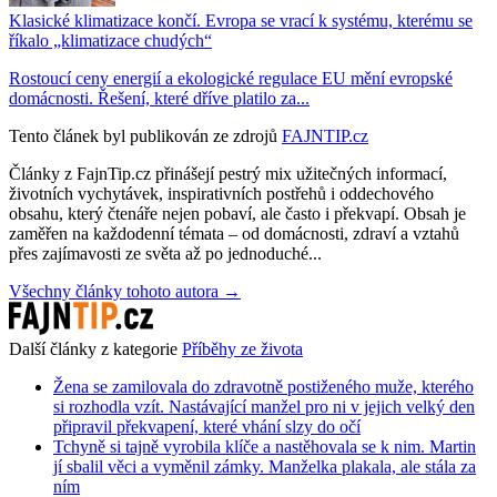
Klasické klimatizace končí. Evropa se vrací k systému, kterému se
říkalo „klimatizace chudých“
Rostoucí ceny energií a ekologické regulace EU mění evropské
domácnosti. Řešení, které dříve platilo za...
Tento článek byl publikován ze zdrojů
FAJNTIP.cz
Články z FajnTip.cz přinášejí pestrý mix užitečných informací,
životních vychytávek, inspirativních postřehů i oddechového
obsahu, který čtenáře nejen pobaví, ale často i překvapí. Obsah je
zaměřen na každodenní témata – od domácnosti, zdraví a vztahů
přes zajímavosti ze světa až po jednoduché...
Všechny články tohoto autora →
Další články z kategorie
Příběhy ze života
Žena se zamilovala do zdravotně postiženého muže, kterého
si rozhodla vzít. Nastávající manžel pro ni v jejich velký den
připravil překvapení, které vhání slzy do očí
Tchyně si tajně vyrobila klíče a nastěhovala se k nim. Martin
jí sbalil věci a vyměnil zámky. Manželka plakala, ale stála za
ním