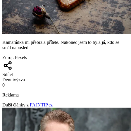
Kamarádka mi přebrala přítele. Nakonec jsem to byla já, kdo se
smál naposled
Zdroj
:
Pexels
Sdílet
Denní
výzva
0
Reklama
Další články z
FAJNTIP.cz