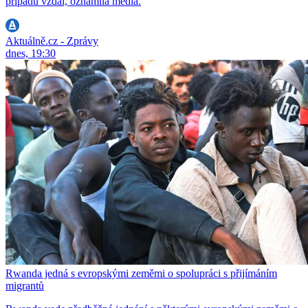
případu vzdal, oznámila média.
Aktuálně.cz - Zprávy
dnes, 19:30
Rwanda jedná s evropskými zeměmi o spolupráci s přijímáním
migrantů