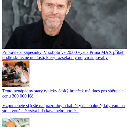
Připravte si kapesníky. V sobotu ve 20:00 vysílá Prima MAX příběh
podle skutečné události, který rozseká i ty nejtvrdší povahy
Tento nenápadný starý typicky český hrneček má dnes pro sběratele
cenu 300 000 Kč
Vzpomenete si ještě na prázdniny u babičky na chalupě, kdy vám na
stole voněla čerstvá bílá káva nebo horké...