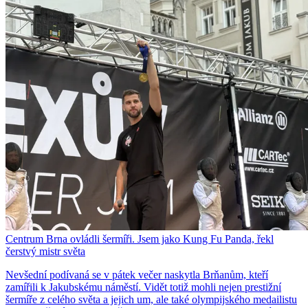
Centrum Brna ovládli šermíři. Jsem jako Kung Fu Panda, řekl
čerstvý mistr světa
Nevšední podívaná se v pátek večer naskytla Brňanům, kteří
zamířili k Jakubskému náměstí. Vidět totiž mohli nejen prestižní
šermíře z celého světa a jejich um, ale také olympijského medailistu