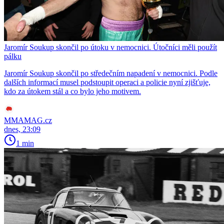
Jaromír Soukup skončil po útoku v nemocnici. Útočníci měli použít
pálku
Jaromír Soukup skončil po středečním napadení v nemocnici. Podle
dalších informací musel podstoupit operaci a policie nyní zjišťuje,
kdo za útokem stál a co bylo jeho motivem.
MMAMAG.cz
dnes, 23:09
1 min