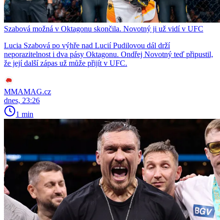
Szabová možná v Oktagonu skončila. Novotný ji už vidí v UFC
Lucia Szabová po výhře nad Lucií Pudilovou dál drží
neporazitelnost i dva pásy Oktagonu. Ondřej Novotný teď připustil,
že její další zápas už může přijít v UFC.
MMAMAG.cz
dnes, 23:26
1 min