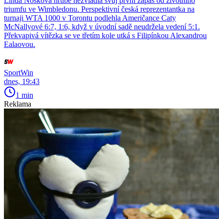
Linda Nosková hrubě nezvládla svůj první zápas od životního
triumfu ve Wimbledonu. Perspektivní česká reprezentantka na
turnaji WTA 1000 v Torontu podlehla Američance Caty
McNallyové 6:7, 1:6, když v úvodní sadě neudržela vedení 5:1.
Překvapivá vítězka se ve třetím kole utká s Filipínkou Alexandrou
Ealaovou.
SportWin
dnes, 19:43
1 min
Reklama