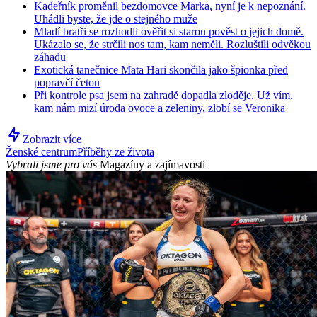
Kadeřník proměnil bezdomovce Marka, nyní je k nepoznání.
Uhádli byste, že jde o stejného muže
Mladí bratři se rozhodli ověřit si starou pověst o jejich domě.
Ukázalo se, že strčili nos tam, kam neměli. Rozluštili odvěkou
záhadu
Exotická tanečnice Mata Hari skončila jako špionka před
popravčí četou
Při kontrole psa jsem na zahradě dopadla zloděje. Už vím,
kam nám mizí úroda ovoce a zeleniny, zlobí se Veronika
Zobrazit více
Ženské centrum
Příběhy ze života
Vybrali jsme pro vás
Magazíny a zajímavosti