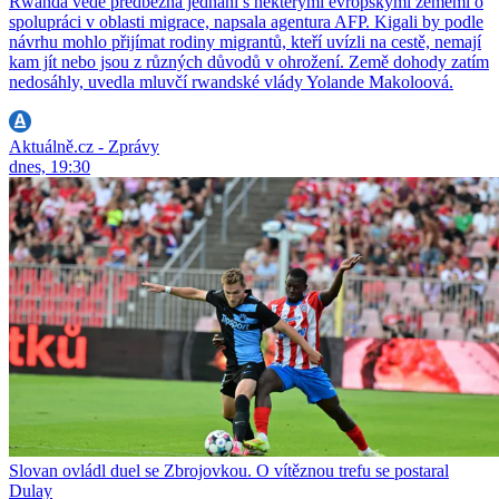
Rwanda vede předběžná jednání s některými evropskými zeměmi o
spolupráci v oblasti migrace, napsala agentura AFP. Kigali by podle
návrhu mohlo přijímat rodiny migrantů, kteří uvízli na cestě, nemají
kam jít nebo jsou z různých důvodů v ohrožení. Země dohody zatím
nedosáhly, uvedla mluvčí rwandské vlády Yolande Makoloová.
Aktuálně.cz - Zprávy
dnes, 19:30
Slovan ovládl duel se Zbrojovkou. O vítěznou trefu se postaral
Dulay