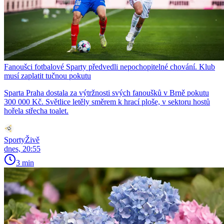
Fanoušci fotbalové Sparty předvedli nepochopitelné chování. Klub
musí zaplatit tučnou pokutu
Sparta Praha dostala za výtržnosti svých fanoušků v Brně pokutu
300 000 Kč. Světlice letěly směrem k hrací ploše, v sektoru hostů
hořela střecha toalet.
SportyŽivě
dnes, 20:55
3 min