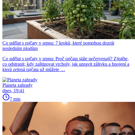
Co udělat s rajčaty v srpnu: 7 kroků, které pomohou dozrát
posledním plodům
Co udělat s rajčaty v srpnu: Proč rajčata stále nečervenají? Zjistěte,
co odstranit, kdy zaštipovat vrcholy, jak upravit zálivku a hnojení a
která zelená rajčata už můžete …
Planeta zahrady
dnes, 19:41
7 min