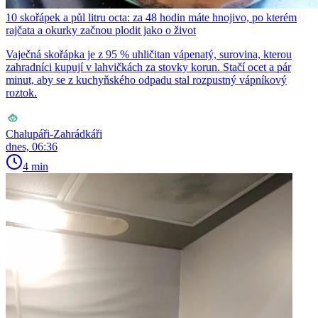
10 skořápek a půl litru octa: za 48 hodin máte hnojivo, po kterém
rajčata a okurky začnou plodit jako o život
Vaječná skořápka je z 95 % uhličitan vápenatý, surovina, kterou
zahradníci kupují v lahvičkách za stovky korun. Stačí ocet a pár
minut, aby se z kuchyňského odpadu stal rozpustný vápníkový
roztok.
Chalupáři-Zahrádkáři
dnes, 06:36
4 min