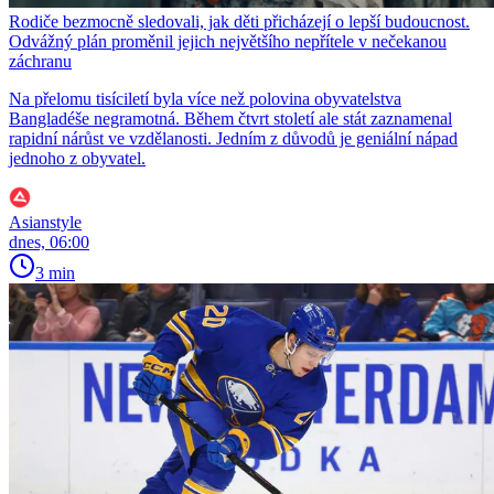
Rodiče bezmocně sledovali, jak děti přicházejí o lepší budoucnost.
Odvážný plán proměnil jejich největšího nepřítele v nečekanou
záchranu
Na přelomu tisíciletí byla více než polovina obyvatelstva
Bangladéše negramotná. Během čtvrt století ale stát zaznamenal
rapidní nárůst ve vzdělanosti. Jedním z důvodů je geniální nápad
jednoho z obyvatel.
Asianstyle
dnes, 06:00
3 min