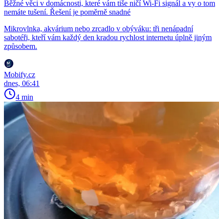
Běžné věci v domácnosti, které vám tiše ničí Wi-Fi signál a vy o tom
nemáte tušení. Řešení je poměrně snadné
Mikrovlnka, akvárium nebo zrcadlo v obýváku: tři nenápadní
sabotéři, kteří vám každý den kradou rychlost internetu úplně jiným
způsobem.
Mobify.cz
dnes, 06:41
4 min