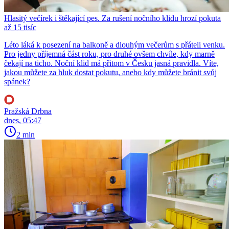
Hlasitý večírek i štěkající pes. Za rušení nočního klidu hrozí pokuta
až 15 tisíc
Léto láká k posezení na balkoně a dlouhým večerům s přáteli venku.
Pro jedny příjemná část roku, pro druhé ovšem chvíle, kdy marně
čekají na ticho. Noční klid má přitom v Česku jasná pravidla. Víte,
jakou můžete za hluk dostat pokutu, anebo kdy můžete bránit svůj
spánek?
Pražská Drbna
dnes, 05:47
2 min