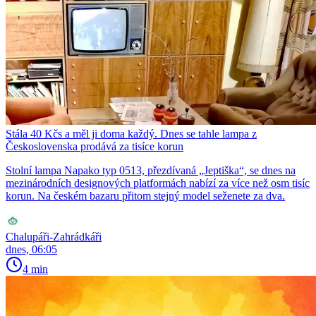
Stála 40 Kčs a měl ji doma každý. Dnes se tahle lampa z
Československa prodává za tisíce korun
Stolní lampa Napako typ 0513, přezdívaná „Jeptiška“, se dnes na
mezinárodních designových platformách nabízí za více než osm tisíc
korun. Na českém bazaru přitom stejný model seženete za dva.
Chalupáři-Zahrádkáři
dnes, 06:05
4 min