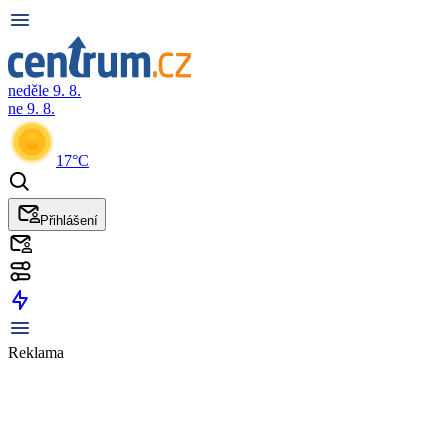
neděle 9. 8.
ne 9. 8.
17°C
Přihlášení
Reklama