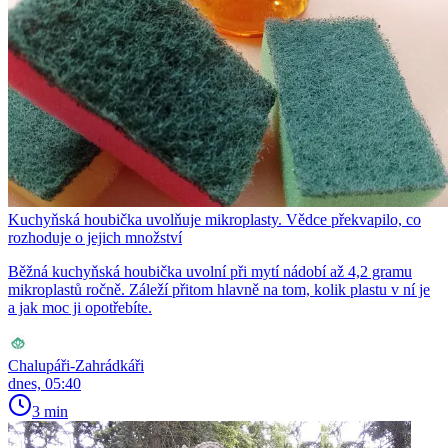
Kuchyňská houbička uvolňuje mikroplasty. Vědce překvapilo, co
rozhoduje o jejich množství
Běžná kuchyňská houbička uvolní při mytí nádobí až 4,2 gramu
mikroplastů ročně. Záleží přitom hlavně na tom, kolik plastu v ní je
a jak moc ji opotřebíte.
Chalupáři-Zahrádkáři
dnes, 05:40
3 min