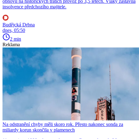
obnovil na historických tratích provoz po 3,5 letech. Vlaky zastavila
insolvence předchozího majitele.
Budějcká Drbna
dnes, 05:50
2 min
Reklama
Na odstranění chyby měli skoro rok. Přesto nakonec sonda za
miliardy korun skončila v plamenech