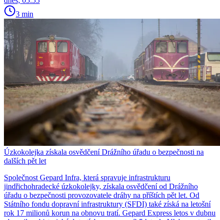
dnes, 05:55
3 min
Úzkokolejka získala osvědčení Drážního úřadu o bezpečnosti na
dalších pět let
Společnost Gepard Infra, která spravuje infrastrukturu
jindřichohradecké úzkokolejky, získala osvědčení od Drážního
úřadu o bezpečnosti provozovatele dráhy na příštích pět let. Od
Státního fondu dopravní infrastruktury (SFDI) také získá na letošní
rok 17 milionů korun na obnovu tratí. Gepard Express letos v dubnu