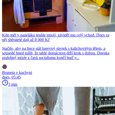
Kdo měl v paneláku tenhle mixér, záviděl mu celý vchod. Dnes za
něj sběratelé dají až 8 000 Kč
Stačilo, aby na lince stál barevný strojek s kalichovitým tělem, a
sousedé hned tušili, že tahle domácnost drží krok s dobou. Dneska
podobný mixér z časů socialismu končí buď v...
Bruneta v kuchyni
dnes, 05:45
3 min