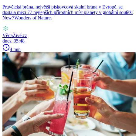
Pravčická brána, největší pískovcová skalní brána v Evropě, se
dostala mezi 77 nejlepších přírodních míst planety v globální soutěži
New7Wonders of Nature.
VědaŽivě.cz
dnes, 05:48
4 min