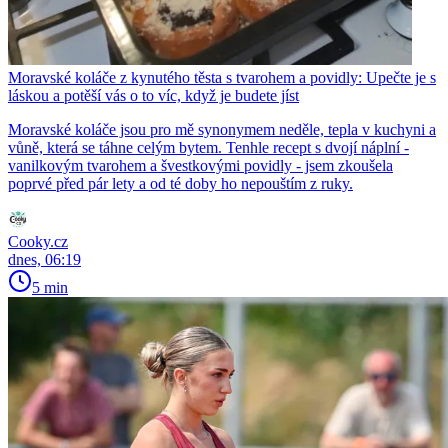
Moravské koláče z kynutého těsta s tvarohem a povidly: Upečte je s
láskou a potěší vás o to víc, když je budete jíst
Moravské koláče jsou pro mě synonymem neděle, tepla v kuchyni a
vůně, která se táhne celým bytem. Tenhle recept s dvojí náplní -
vanilkovým tvarohem a švestkovými povidly - jsem zkoušela
poprvé před pár lety a od té doby ho nepouštím z ruky.
Cooky.cz
dnes, 06:19
5 min