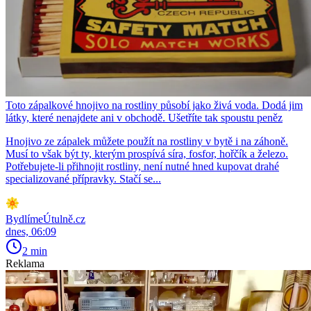
Toto zápalkové hnojivo na rostliny působí jako živá voda. Dodá jim
látky, které nenajdete ani v obchodě. Ušetříte tak spoustu peněz
Hnojivo ze zápalek můžete použít na rostliny v bytě i na záhoně.
Musí to však být ty, kterým prospívá síra, fosfor, hořčík a železo.
Potřebujete-li přihnojit rostliny, není nutné hned kupovat drahé
specializované přípravky. Stačí se...
BydlímeÚtulně.cz
dnes, 06:09
2 min
Reklama