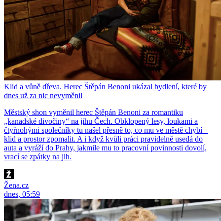
Klid a vůně dřeva. Herec Štěpán Benoni ukázal bydlení, které by
dnes už za nic nevyměnil
Městský shon vyměnil herec Štěpán Benoni za romantiku
„kanadské divočiny“ na jihu Čech. Obklopený lesy, loukami a
čtyřnohými společníky tu našel přesně to, co mu ve městě chybí –
klid a prostor zpomalit. A i když kvůli práci pravidelně usedá do
auta a vyráží do Prahy, jakmile mu to pracovní povinnosti dovolí,
vrací se zpátky na jih.
Žena.cz
dnes, 05:59