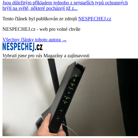
Jsou důležitým příkladem jednoho z nejstarších typů ochranných
brýlí na světě, některé pocházejí již z...
Tento článek byl publikován ze zdrojů
NESPECHEJ.cz
NESPECHEJ.cz - web pro volné chvíle
Všechny články tohoto autora →
Vybrali jsme pro vás
Magazíny a zajímavosti