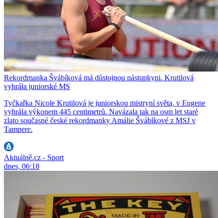
Rekordmanka Švábíková má důstojnou nástupkyni. Krutilová
vyhrála juniorské MS
Tyčkařka Nicole Krutilová je juniorskou mistryní světa, v Eugene
vyhrála výkonem 445 centimetrů. Navázala tak na osm let staré
zlato současné české rekordmanky Amálie Švábíkové z MSJ v
Tampere.
Aktuálně.cz - Sport
dnes, 06:18