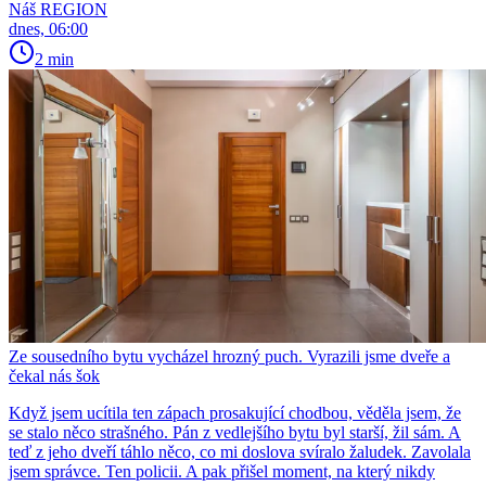
Náš REGION
dnes, 06:00
2 min
Ze sousedního bytu vycházel hrozný puch. Vyrazili jsme dveře a
čekal nás šok
Když jsem ucítila ten zápach prosakující chodbou, věděla jsem, že
se stalo něco strašného. Pán z vedlejšího bytu byl starší, žil sám. A
teď z jeho dveří táhlo něco, co mi doslova svíralo žaludek. Zavolala
jsem správce. Ten policii. A pak přišel moment, na který nikdy