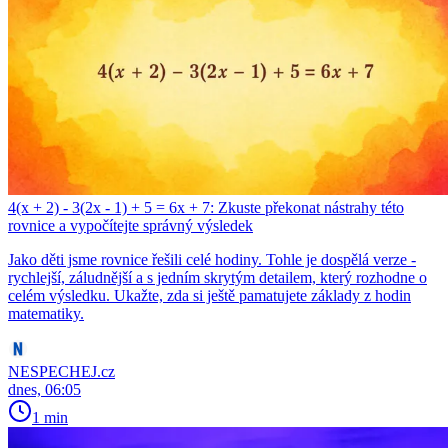
4(x + 2) - 3(2x - 1) + 5 = 6x + 7: Zkuste překonat nástrahy této
rovnice a vypočítejte správný výsledek
Jako děti jsme rovnice řešili celé hodiny. Tohle je dospělá verze -
rychlejší, záludnější a s jedním skrytým detailem, který rozhodne o
celém výsledku. Ukažte, zda si ještě pamatujete základy z hodin
matematiky.
NESPECHEJ.cz
dnes, 06:05
1 min