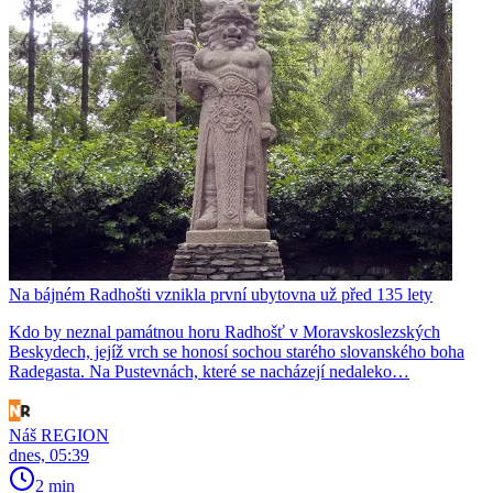
Na bájném Radhošti vznikla první ubytovna už před 135 lety
Kdo by neznal památnou horu Radhošť v Moravskoslezských
Beskydech, jejíž vrch se honosí sochou starého slovanského boha
Radegasta. Na Pustevnách, které se nacházejí nedaleko…
Náš REGION
dnes, 05:39
2 min