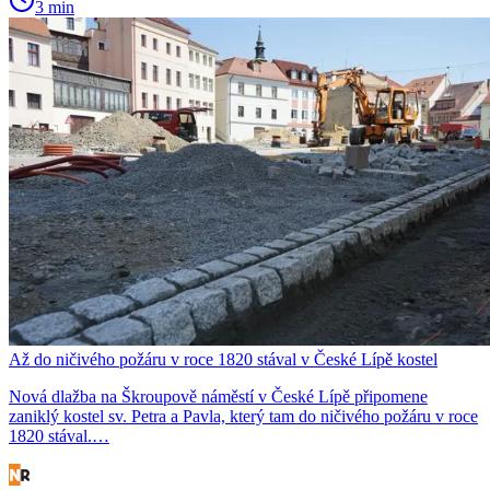
3 min
Až do ničivého požáru v roce 1820 stával v České Lípě kostel
Nová dlažba na Škroupově náměstí v České Lípě připomene
zaniklý kostel sv. Petra a Pavla, který tam do ničivého požáru v roce
1820 stával.…