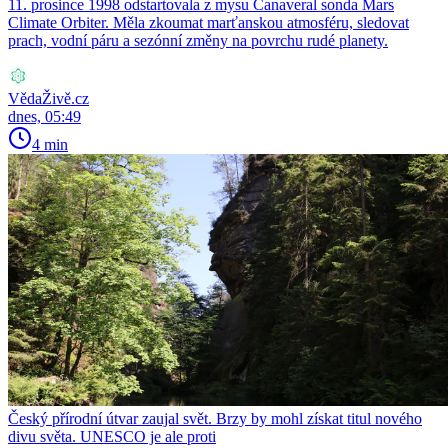
11. prosince 1998 odstartovala z mysu Canaveral sonda Mars
Climate Orbiter. Měla zkoumat marťanskou atmosféru, sledovat
prach, vodní páru a sezónní změny na povrchu rudé planety.
VědaŽivě.cz
dnes, 05:49
4 min
Český přírodní útvar zaujal svět. Brzy by mohl získat titul nového
divu světa. UNESCO je ale proti