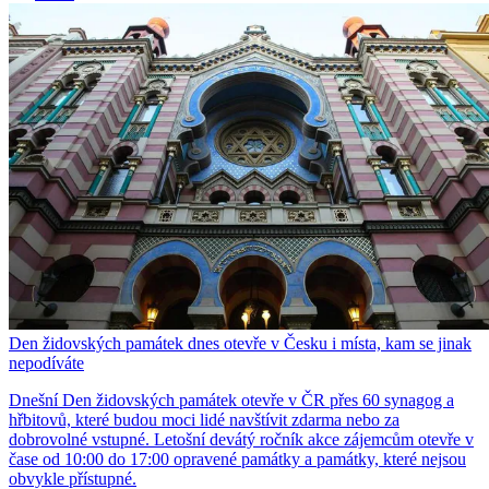
Den židovských památek dnes otevře v Česku i místa, kam se jinak
nepodíváte
Dnešní Den židovských památek otevře v ČR přes 60 synagog a
hřbitovů, které budou moci lidé navštívit zdarma nebo za
dobrovolné vstupné. Letošní devátý ročník akce zájemcům otevře v
čase od 10:00 do 17:00 opravené památky a památky, které nejsou
obvykle přístupné.