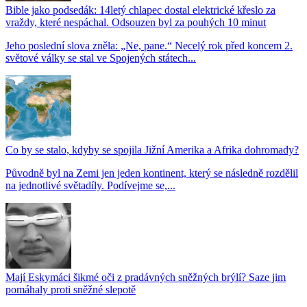
Bible jako podsedák: 14letý chlapec dostal elektrické křeslo za
vraždy, které nespáchal. Odsouzen byl za pouhých 10 minut
Jeho poslední slova zněla: „Ne, pane.“ Necelý rok před koncem 2.
světové války se stal ve Spojených státech...
Co by se stalo, kdyby se spojila Jižní Amerika a Afrika dohromady?
Původně byl na Zemi jen jeden kontinent, který se následně rozdělil
na jednotlivé světadíly. Podívejme se,...
Mají Eskymáci šikmé oči z pradávných sněžných brýlí? Saze jim
pomáhaly proti sněžné slepotě