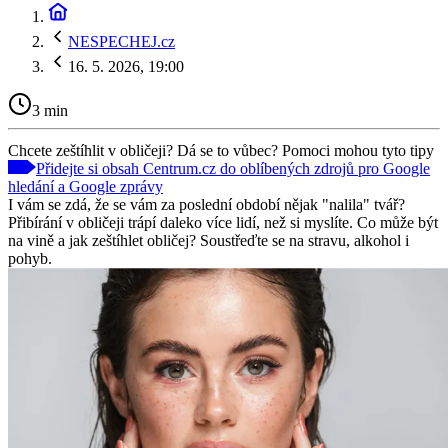
NESPECHEJ.cz
16. 5. 2026, 19:00
3 min
Chcete zeštíhlit v obličeji? Dá se to vůbec? Pomoci mohou tyto tipy
Přidejte si obsah Centrum.cz do oblíbených zdrojů pro Google
hledání a Google zprávy
I vám se zdá, že se vám za poslední období nějak "nalila" tvář?
Přibírání v obličeji trápí daleko více lidí, než si myslíte. Co může být
na vině a jak zeštíhlet obličej? Soustřeďte se na stravu, alkohol i
pohyb.