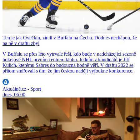
Ten je jak Ovečkin, zírali v Buffalu na Čecha. Dodnes nechápou, že
na ně v draftu zbyl
V Buffalu se přes léto vytrvale řeší, kdo bude v nadcházející sezoně
hokejové NHL prvním centrem klubu. Jedním z kandidátů je Jiří
Kulich, kterému Sabres do budoucna hodně věří. V draftu 2022 se
přitom smiřovali s tím, že jim českou naději vyfoukne konkurence.
Aktuálně.cz - Sport
dnes, 06:00