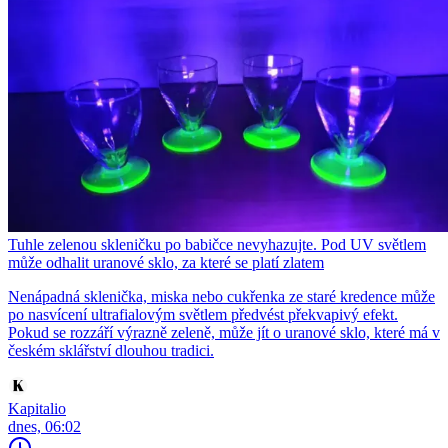
Tuhle zelenou skleničku po babičce nevyhazujte. Pod UV světlem
může odhalit uranové sklo, za které se platí zlatem
Nenápadná sklenička, miska nebo cukřenka ze staré kredence může
po nasvícení ultrafialovým světlem předvést překvapivý efekt.
Pokud se rozzáří výrazně zeleně, může jít o uranové sklo, které má v
českém sklářství dlouhou tradici.
Kapitalio
dnes, 06:02