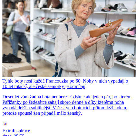
Tyhle boty nosí každá Francouzka po 60. Nohy v nich vypadají o
10 let mladší, ale české seniorky je odmítají
Deset let vám žádná bota neubere. Existuje ale jeden pár, po kterém
Pařížanky po šedesátce sahají skoro denně a díky kterému noha
vypadá delší a subtilnější. V českých botnících přitom leží ladem,
protože spoustě žen připadá málo ženský.
ExtraInspirace