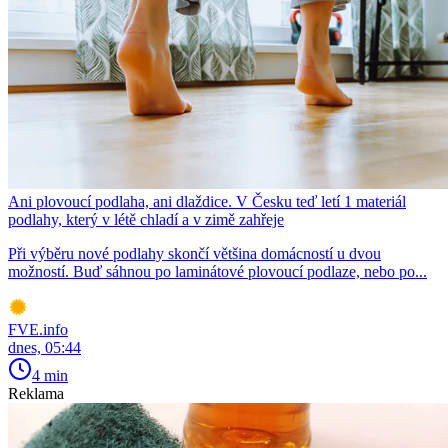
Ani plovoucí podlaha, ani dlaždice. V Česku teď letí 1 materiál
podlahy, který v létě chladí a v zimě zahřeje
Při výběru nové podlahy skončí většina domácností u dvou
možností. Buď sáhnou po laminátové plovoucí podlaze, nebo po...
FVE.info
dnes, 05:44
4 min
Reklama