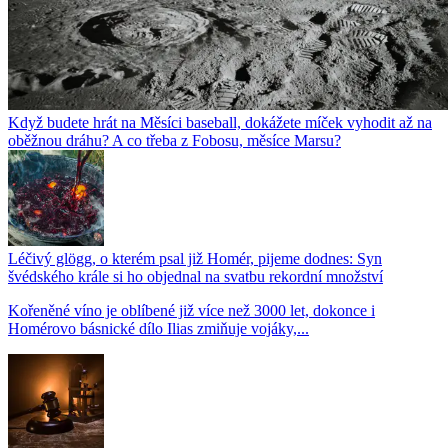
Když budete hrát na Měsíci baseball, dokážete míček vyhodit až na
oběžnou dráhu? A co třeba z Fobosu, měsíce Marsu?
Léčivý glögg, o kterém psal již Homér, pijeme dodnes: Syn
švédského krále si ho objednal na svatbu rekordní množství
Kořeněné víno je oblíbené již více než 3000 let, dokonce i
Homérovo básnické dílo Ilias zmiňuje vojáky,...