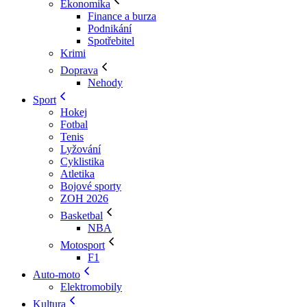
Ekonomika
Finance a burza
Podnikání
Spotřebitel
Krimi
Doprava
Nehody
Sport
Hokej
Fotbal
Tenis
Lyžování
Cyklistika
Atletika
Bojové sporty
ZOH 2026
Basketbal
NBA
Motosport
F1
Auto-moto
Elektromobily
Kultura