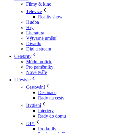
Filmy & kino
Televize
Reality show
Hudba
Hry
Literatura
Výtvarné umění
Divadlo
Digi a stream
Celebrity
Módní policie
Pro pamětníky
Nové tváře
Lifestyle
Cestování
Destinace
Rady na cesty
Bydlení
Interiery
Rady do domu
DIY
Pro kutily