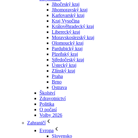
Jihočeský kraj
Jihomoravský kraj
Karlovarský kraj
Kraj Vysočina
Králověhradecký kraj
Liberecký kraj
Moravskoslezský kraj
Olomoucký kraj
Pardubický kraj
Plzeňský kraj
Středočeský kraj
Ústecký kraj
Zlínský kraj
Praha
Brno
Ostrava
Školství
Zdravotnictví
Politika
O počasí
Volby 2026
Zahraničí
Evropa
Slovensko