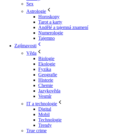
Sex
Astrologie
Horoskopy
Tarot a karty
Andělé a tajemná znamení
Numerologie
Tajemno
Zajímavosti
Věda
Biologie
Ekologie
Fyzika
Geografie
Historie
Chemie
Jazykověda
Vesmír
IT a technologie
Digital
Mobil
Technologie
Trendy
True crime