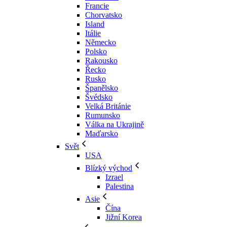
Francie
Chorvatsko
Island
Itálie
Německo
Polsko
Rakousko
Řecko
Rusko
Španělsko
Švédsko
Velká Británie
Rumunsko
Válka na Ukrajině
Maďarsko
Svět
USA
Blízký východ
Izrael
Palestina
Asie
Čína
Jižní Korea