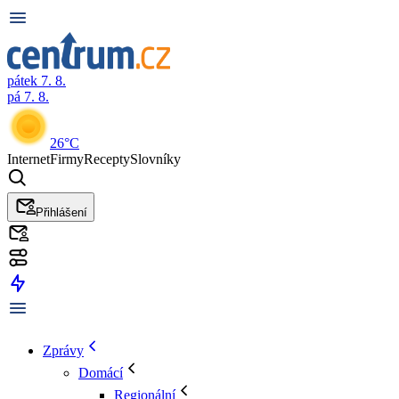
pátek 7. 8.
pá 7. 8.
26°C
Internet
Firmy
Recepty
Slovníky
Přihlášení
Zprávy
Domácí
Regionální