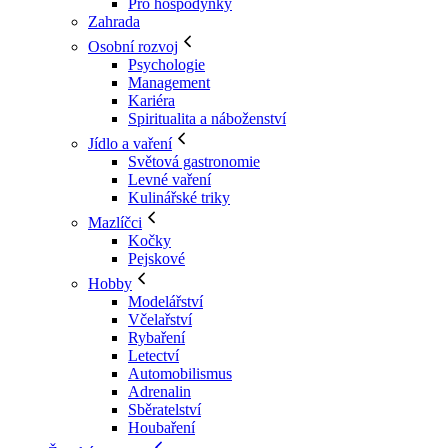
Pro hospodyňky
Zahrada
Osobní rozvoj
Psychologie
Management
Kariéra
Spiritualita a náboženství
Jídlo a vaření
Světová gastronomie
Levné vaření
Kulinářské triky
Mazlíčci
Kočky
Pejskové
Hobby
Modelářství
Včelařství
Rybaření
Letectví
Automobilismus
Adrenalin
Sběratelství
Houbaření