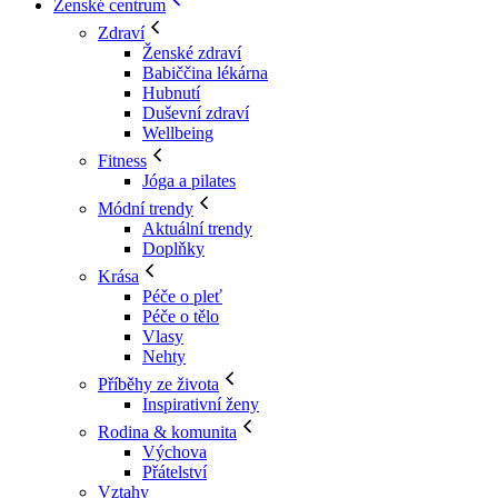
Ženské centrum
Zdraví
Ženské zdraví
Babiččina lékárna
Hubnutí
Duševní zdraví
Wellbeing
Fitness
Jóga a pilates
Módní trendy
Aktuální trendy
Doplňky
Krása
Péče o pleť
Péče o tělo
Vlasy
Nehty
Příběhy ze života
Inspirativní ženy
Rodina & komunita
Výchova
Přátelství
Vztahy