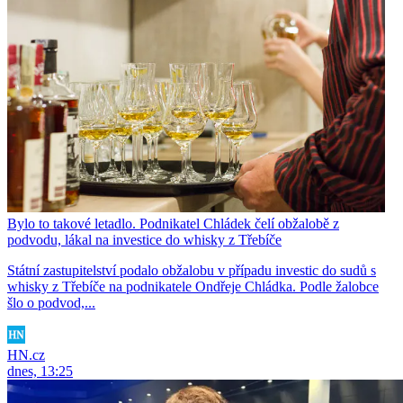
Bylo to takové letadlo. Podnikatel Chládek čelí obžalobě z
podvodu, lákal na investice do whisky z Třebíče
Státní zastupitelství podalo obžalobu v případu investic do sudů s
whisky z Třebíče na podnikatele Ondřeje Chládka. Podle žalobce
šlo o podvod,...
HN.cz
dnes, 13:25