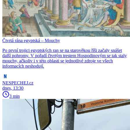
Čtvrtá rána egyptská – Mouchy
Po první trojici egyptských ran se na starověkou říši začaly snášet
další pohromy. V pořadí čtvrtým trestem Hospodinovým se tak staly
mouchy, ačkoliv i v této oblasti se jednotlivé zdroje ve všech
informacích neshodují.
NESPECHEJ.cz
dnes, 13:30
3 min