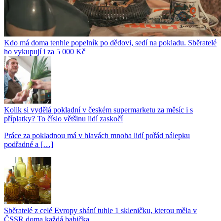
Kdo má doma tenhle popelník po dědovi, sedí na pokladu. Sběratelé
ho vykupují i za 5 000 Kč
Kolik si vydělá pokladní v českém supermarketu za měsíc i s
příplatky? To číslo většinu lidí zaskočí
Práce za pokladnou má v hlavách mnoha lidí pořád nálepku
podřadné a […]
Sběratelé z celé Evropy shání tuhle 1 skleničku, kterou měla v
ČSSR doma každá babička