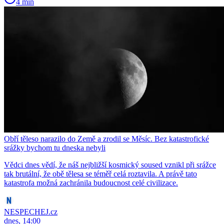
4 min
Obří těleso narazilo do Země a zrodil se Měsíc. Bez katastrofické
srážky bychom tu dneska nebyli
Vědci dnes vědí, že náš nejbližší kosmický soused vznikl při srážce
tak brutální, že obě tělesa se téměř celá roztavila. A právě tato
katastrofa možná zachránila budoucnost celé civilizace.
NESPECHEJ.cz
dnes, 14:00