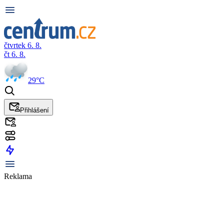
čtvrtek 6. 8.
čt 6. 8.
29°C
Přihlášení
Reklama