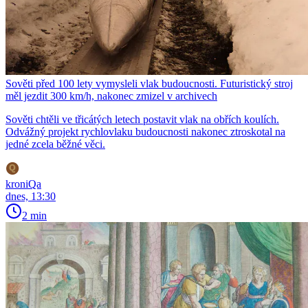
Sověti před 100 lety vymysleli vlak budoucnosti. Futuristický stroj
měl jezdit 300 km/h, nakonec zmizel v archivech
Sověti chtěli ve třicátých letech postavit vlak na obřích koulích.
Odvážný projekt rychlovlaku budoucnosti nakonec ztroskotal na
jedné zcela běžné věci.
kroniQa
dnes, 13:30
2 min