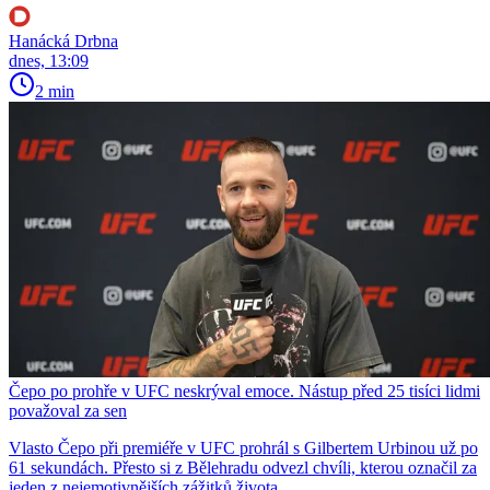
Hanácká Drbna
dnes, 13:09
2 min
Čepo po prohře v UFC neskrýval emoce. Nástup před 25 tisíci lidmi
považoval za sen
Vlasto Čepo při premiéře v UFC prohrál s Gilbertem Urbinou už po
61 sekundách. Přesto si z Bělehradu odvezl chvíli, kterou označil za
jeden z nejemotivnějších zážitků života.