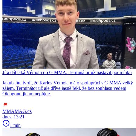
Jíra dál láká Vémolu do G MMA. Terminátor už nastavil podmínku
Jakub Jíra tvrdí, že Karlos Vémola má o spolupráci s G MMA velký
zájem. Terminátor už ale dříve jasně řekl, že bez souhlasu vedení
Oktagonu jinam nepůjde.
MMAMAG.cz
dnes, 13:21
1 min