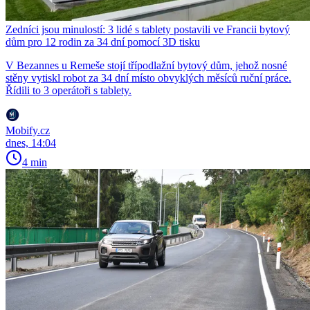
Zedníci jsou minulostí: 3 lidé s tablety postavili ve Francii bytový
dům pro 12 rodin za 34 dní pomocí 3D tisku
V Bezannes u Remeše stojí třípodlažní bytový dům, jehož nosné
stěny vytiskl robot za 34 dní místo obvyklých měsíců ruční práce.
Řídili to 3 operátoři s tablety.
Mobify.cz
dnes, 14:04
4 min