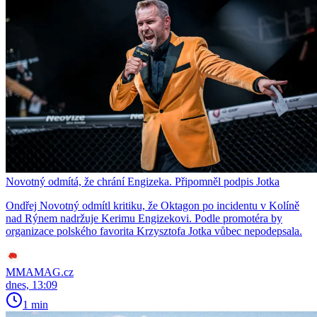
Novotný odmítá, že chrání Engizeka. Připomněl podpis Jotka
Ondřej Novotný odmítl kritiku, že Oktagon po incidentu v Kolíně
nad Rýnem nadržuje Kerimu Engizekovi. Podle promotéra by
organizace polského favorita Krzysztofa Jotka vůbec nepodepsala.
MMAMAG.cz
dnes, 13:09
1 min