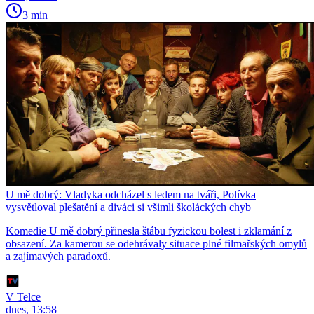
3 min
U mě dobrý: Vladyka odcházel s ledem na tváři, Polívka
vysvětloval plešatění a diváci si všimli školáckých chyb
Komedie U mě dobrý přinesla štábu fyzickou bolest i zklamání z
obsazení. Za kamerou se odehrávaly situace plné filmařských omylů
a zajímavých paradoxů.
V Telce
dnes, 13:58