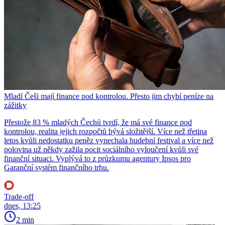
Mladí Češi mají finance pod kontrolou. Přesto jim chybí peníze na
zážitky
Přestože 83 % mladých Čechů tvrdí, že má své finance pod
kontrolou, realita jejich rozpočtů bývá složitější. Více než třetina
letos kvůli nedostatku peněz vynechala hudební festival a více než
polovina už někdy zažila pocit sociálního vyloučení kvůli své
finanční situaci. Vyplývá to z průzkumu agentury Ipsos pro
Garanční systém finančního trhu.
Trade-off
dnes, 13:25
2 min