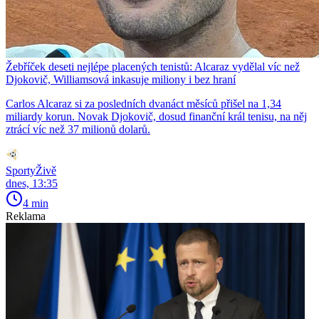
Žebříček deseti nejlépe placených tenistů: Alcaraz vydělal víc než
Djokovič, Williamsová inkasuje miliony i bez hraní
Carlos Alcaraz si za posledních dvanáct měsíců přišel na 1,34
miliardy korun. Novak Djokovič, dosud finanční král tenisu, na něj
ztrácí víc než 37 milionů dolarů.
SportyŽivě
dnes, 13:35
4 min
Reklama