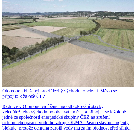
Olomouc vidí šanci pro důležitý východní obchvat. Město se
připojilo k žalobě ČEZ
Radnice v Olomouc vidí šanci na odblokování stavby
veledůležitého východního obchvatu města a připojila se k žalobě
jedné ze společností energetické skupiny ČEZ na zrušení
ochranného pásma vodního zdroje OLMA. Pásmo stavbu tangenty
blokuje, protože ochrana zdrojů vody má zatím přednost před silnicí.