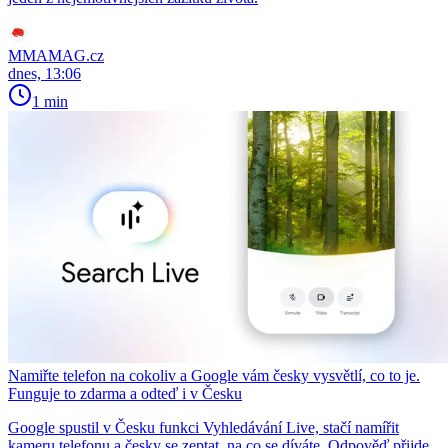
MMAMAG.cz
dnes, 13:06
1 min
Namiřte telefon na cokoliv a Google vám česky vysvětlí, co to je.
Funguje to zdarma a odteď i v Česku
Google spustil v Česku funkci Vyhledávání Live, stačí namířit
kameru telefonu a česky se zeptat, na co se díváte. Odpověď přijde