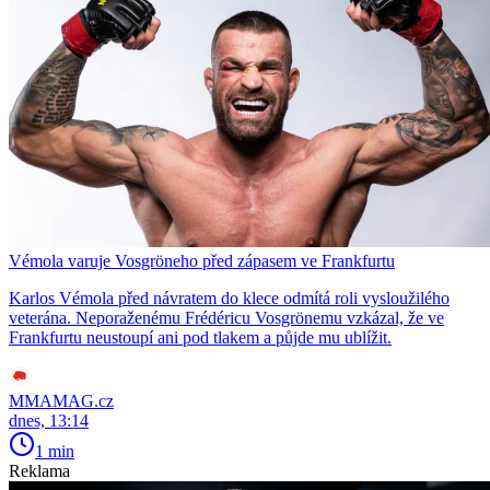
Vémola varuje Vosgröneho před zápasem ve Frankfurtu
Karlos Vémola před návratem do klece odmítá roli vysloužilého
veterána. Neporaženému Frédéricu Vosgrönemu vzkázal, že ve
Frankfurtu neustoupí ani pod tlakem a půjde mu ublížit.
MMAMAG.cz
dnes, 13:14
1 min
Reklama