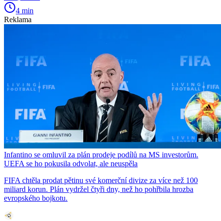
4 min
Reklama
Infantino se omluvil za plán prodeje podílů na MS investorům.
UEFA se ho pokusila odvolat, ale neuspěla
FIFA chtěla prodat pětinu své komerční divize za více než 100
miliard korun. Plán vydržel čtyři dny, než ho pohřbila hrozba
evropského bojkotu.