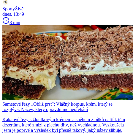
SportyŽivě
dnes, 13:49
3 min
Sametové řezy „Obliž prst”: Vláčný korpus, krém, který se
rozplývá. Název, který opravdu nic nepřehání
Kakaové řezy s žloutkovým krémem a sněhem z bílků patří k těm
dezertům, které zmizí z plechu dřív, než vychladnou. Vyzkoušela
jsem je poprvé a výsledek byl přesně takový, jaký název slibuje.