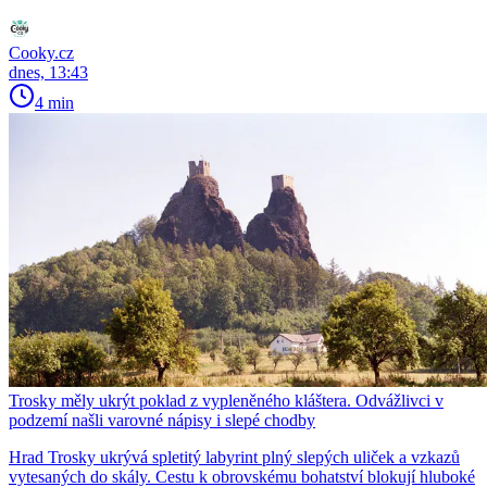
Cooky.cz
dnes, 13:43
4 min
Trosky měly ukrýt poklad z vypleněného kláštera. Odvážlivci v
podzemí našli varovné nápisy i slepé chodby
Hrad Trosky ukrývá spletitý labyrint plný slepých uliček a vzkazů
vytesaných do skály. Cestu k obrovskému bohatství blokují hluboké