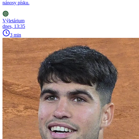
nánosy písku.
Výletárium
dnes, 13:35
3 min