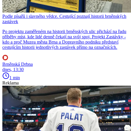
Podle písařů i slavného vědce. Cestující poznají historii brněnských
zastávek
Po projektu zaměřeném na historii brněnských ulic přichází na řadu
příběhy míst, kde lidé denně čekají na svůj spoj. Projekt Zastávky -
kdo a proč Muzea města Brna a Dopravního podniku představí
cestujícím historii jednotlivých zastávek přímo na označnících.
Brněnská Drbna
dnes, 13:30
1 min
Reklama