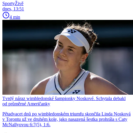
SportyŽivě
dnes, 13:51
4 min
Tvrdý náraz wimbledonské šampionky Noskové. Schytala debakl
od průměrné Američanky
Pětadvacet dnů po wimbledonském triumfu skončila Linda Nosková
v Torontu už ve druhém kole, jako nasazená šestka prohrála s Caty
McNallyovou 6:7(5), 1:6.