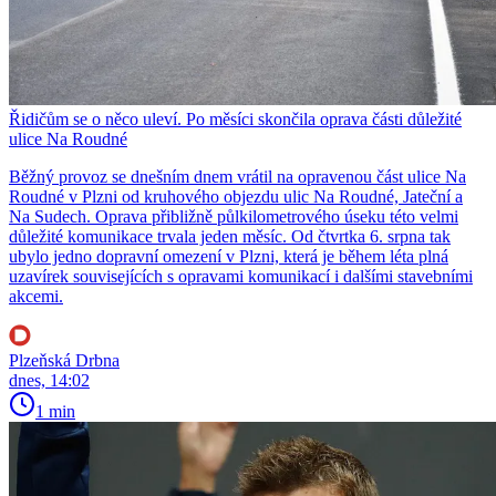
Řidičům se o něco uleví. Po měsíci skončila oprava části důležité
ulice Na Roudné
Běžný provoz se dnešním dnem vrátil na opravenou část ulice Na
Roudné v Plzni od kruhového objezdu ulic Na Roudné, Jateční a
Na Sudech. Oprava přibližně půlkilometrového úseku této velmi
důležité komunikace trvala jeden měsíc. Od čtvrtka 6. srpna tak
ubylo jedno dopravní omezení v Plzni, která je během léta plná
uzavírek souvisejících s opravami komunikací i dalšími stavebními
akcemi.
Plzeňská Drbna
dnes, 14:02
1 min