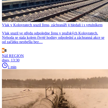
Vlak v Kolovratech srazil ženu, záchranáři ji hledali i s vrtulníkem
Vlak srazil ve středu odpoledne ženu v pražských Kolovratech.
Nehoda se stala kolem čtvrté hodiny odpolední a záchranná akce se
od začátku neobešla bez…
Náš REGION
dnes, 13:30
1 min