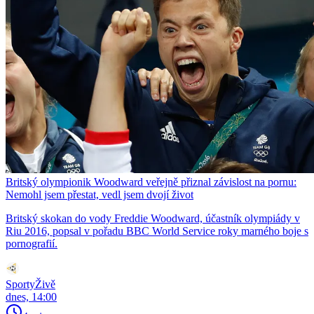
Britský olympionik Woodward veřejně přiznal závislost na pornu:
Nemohl jsem přestat, vedl jsem dvojí život
Britský skokan do vody Freddie Woodward, účastník olympiády v
Riu 2016, popsal v pořadu BBC World Service roky marného boje s
pornografií.
SportyŽivě
dnes, 14:00