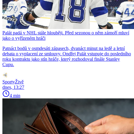
Palát padá v NHL stále hlouběji. Před sezonou o něm zámoří mluví
jako o vyřízeném hráči
Patnáct bodů v osmdesáti zápasech, dvanáct minut na ledě a letní
debata o vyplacení ze smlouvy. Ondřej Palát vstupuje do posledního
roku kontraktu jako stín hráče, který rozhodoval finále Stanley
Cupu.
SportyŽivě
dnes, 13:27
4 min