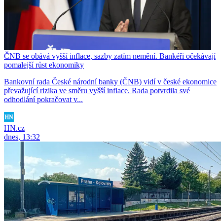
ČNB se obává vyšší inflace, sazby zatím nemění. Bankéři očekávají
pomalejší růst ekonomiky
Bankovní rada České národní banky (ČNB) vidí v české ekonomice
převažující rizika ve směru vyšší inflace. Rada potvrdila své
odhodlání pokračovat v...
HN.cz
dnes, 13:32