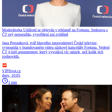
Moderátorka Událostí se objevila v reklamě na Fortunu. Smlouvu s
ČT prý neporušila, vysvětlení zní zvláštně
Jana Peroutková, tvář hlavního zpravodajství České televize,
vystoupila v brandovaném videu sázkové kanceláře Fortuna. Vedení
ČT ji hájí argumentem, který vyvolává víc otázek, než kolik jich
zodpovídá.
VIPživot.cz
dnes, 10:05
3 min