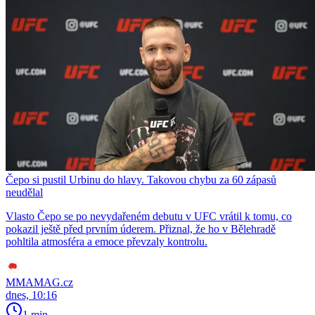
Čepo si pustil Urbinu do hlavy. Takovou chybu za 60 zápasů
neudělal
Vlasto Čepo se po nevydařeném debutu v UFC vrátil k tomu, co
pokazil ještě před prvním úderem. Přiznal, že ho v Bělehradě
pohltila atmosféra a emoce převzaly kontrolu.
MMAMAG.cz
dnes, 10:16
1 min