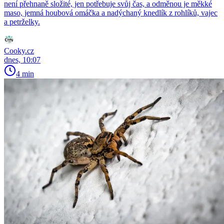
není přehnaně složité, jen potřebuje svůj čas, a odměnou je měkké
maso, jemná houbová omáčka a nadýchaný knedlík z rohlíků, vajec
a petrželky.
Cooky.cz
dnes, 10:07
4 min