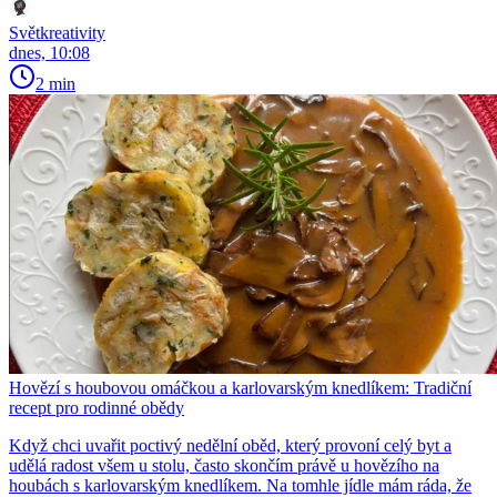
Světkreativity
dnes, 10:08
2 min
Hovězí s houbovou omáčkou a karlovarským knedlíkem: Tradiční
recept pro rodinné obědy
Když chci uvařit poctivý nedělní oběd, který provoní celý byt a
udělá radost všem u stolu, často skončím právě u hovězího na
houbách s karlovarským knedlíkem. Na tomhle jídle mám ráda, že