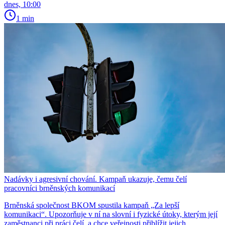
dnes, 10:00
1 min
Nadávky i agresivní chování. Kampaň ukazuje, čemu čelí
pracovníci brněnských komunikací
Brněnská společnost BKOM spustila kampaň „Za lepší
komunikaci“. Upozorňuje v ní na slovní i fyzické útoky, kterým její
zaměstnanci při práci čelí, a chce veřejnosti přiblížit jejich