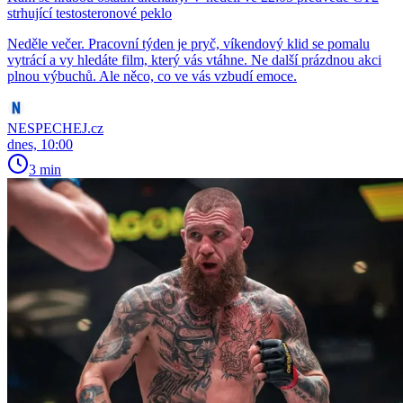
strhující testosteronové peklo
Neděle večer. Pracovní týden je pryč, víkendový klid se pomalu
vytrácí a vy hledáte film, který vás vtáhne. Ne další prázdnou akci
plnou výbuchů. Ale něco, co ve vás vzbudí emoce.
NESPECHEJ.cz
dnes, 10:00
3 min