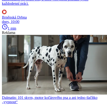
každodenní práci.
Brněnská Drbna
dnes, 10:00
1 min
Reklama
Dalmatin: 101 skvrn, motor kočárového psa a ani jedno tlačítko
„vypnout“