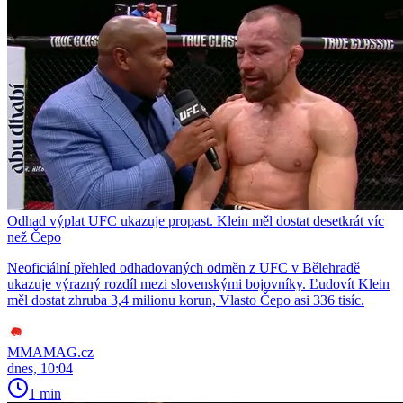
Odhad výplat UFC ukazuje propast. Klein měl dostat desetkrát víc
než Čepo
Neoficiální přehled odhadovaných odměn z UFC v Bělehradě
ukazuje výrazný rozdíl mezi slovenskými bojovníky. Ľudovít Klein
měl dostat zhruba 3,4 milionu korun, Vlasto Čepo asi 336 tisíc.
MMAMAG.cz
dnes, 10:04
1 min