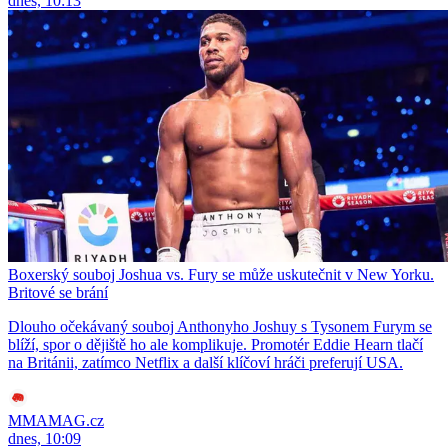
dnes, 10:13
Boxerský souboj Joshua vs. Fury se může uskutečnit v New Yorku.
Britové se brání
Dlouho očekávaný souboj Anthonyho Joshuy s Tysonem Furym se
blíží, spor o dějiště ho ale komplikuje. Promotér Eddie Hearn tlačí
na Británii, zatímco Netflix a další klíčoví hráči preferují USA.
MMAMAG.cz
dnes, 10:09