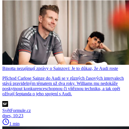
Binotta nezajímají zprávy o Sainzovi: Je to důkaz, že Audi roste
Příchod Carlose Sainze do Audi se v různých časových intervalech
stává pravidelným tématem už dva roky. Williams mu nedokáže
poskytnout konkurenceschopnou či vítěznou techniku, a tak opět
ožívají šeptanda o jeho spojení s Audi.
SvětFormule.cz
dnes, 10:23
1 min