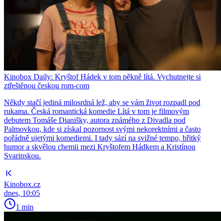
Kinobox Daily: Kryštof Hádek v tom pěkně lítá. Vychutnejte si
ztřeštěnou českou rom-com
Někdy stačí jediná milosrdná lež, aby se vám život rozpadl pod
rukama. Česká romantická komedie Lítá v tom je filmovým
debutem Tomáše Dianišky, autora známého z Divadla pod
Palmovkou, kde si získal pozornost svými nekorektními a často
pořádně ujetými komediemi. I tady sází na svižné tempo, břitký
humor a skvělou chemii mezi Kryštofem Hádkem a Kristínou
Svarinskou.
Kinobox.cz
dnes, 10:05
1 min