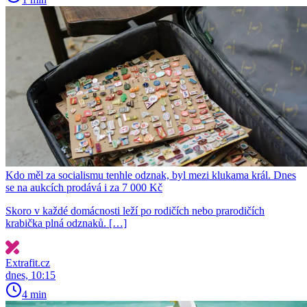
Kdo měl za socialismu tenhle odznak, byl mezi klukama král. Dnes
se na aukcích prodává i za 7 000 Kč
Skoro v každé domácnosti leží po rodičích nebo prarodičích
krabička plná odznaků. […]
Extrafit.cz
dnes, 10:15
4 min