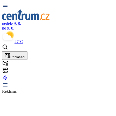
neděle 9. 8.
ne 9. 8.
27°C
Přihlášení
Reklama