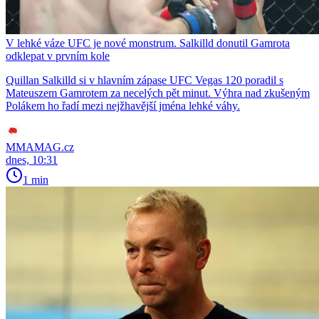
V lehké váze UFC je nové monstrum. Salkilld donutil Gamrota
odklepat v prvním kole
Quillan Salkilld si v hlavním zápase UFC Vegas 120 poradil s
Mateuszem Gamrotem za necelých pět minut. Výhra nad zkušeným
Polákem ho řadí mezi nejžhavější jména lehké váhy.
MMAMAG.cz
dnes, 10:31
1 min