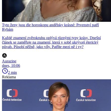
Tyto ženy jsou dle horoskopu andělsky krásné: Prvenství patří
Rybám
Každé znamení zvěrokruhu oplývá různými typy krásy. Dnešní
článek se zaměřuje na znamení, která v sobě ukrývají éterický
půvab. Působí něžně, jako víly. Patříte mezi ně i vy?
Aurazine
dnes, 10:06
2 min
Reklama