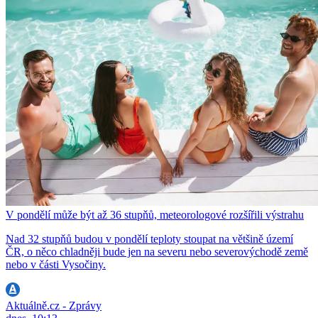
V pondělí může být až 36 stupňů, meteorologové rozšířili výstrahu
Nad 32 stupňů budou v pondělí teploty stoupat na většině území
ČR, o něco chladněji bude jen na severu nebo severovýchodě země
nebo v části Vysočiny.
Aktuálně.cz - Zprávy