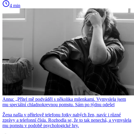
4 min
Anna: „Přítel mě podváděl s několika milenkami. Vymyslela jsem
mu speciální chladnokrevnou pomstu. Sám po týdnu odešel
Žena našla v přítelově telefonu fotky nahých žen, navíc i různé
zprávy a telefonní čísla. Rozhodla se, že to tak nenechá, a vymyslela
mu pomstu v podobě psychologické hry.