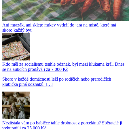
Ani mrazák, ani sklep: mrkev vydrží do jara na místě, které má
skoro každý byt
Kdo měl za socialismu tenhle odznak, byl mezi klukama král. Dnes
se na aukcích prodává i za 7 000 Kč
Skoro v každé domácnosti leží po rodičích nebo prarodičích
krabička plná odznaků. […]
Nezůstala vám po babičce tahle drobnost z porcelánu? Sběratelé ji
vykupují i za 25 000 Kč