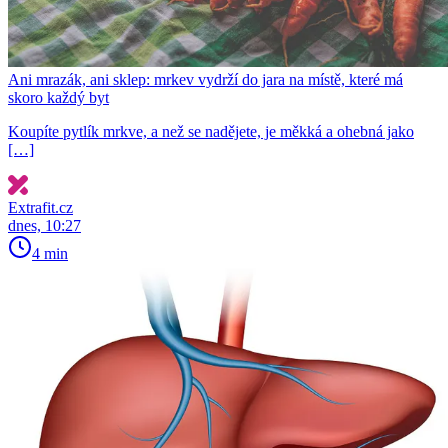
Ani mrazák, ani sklep: mrkev vydrží do jara na místě, které má
skoro každý byt
Koupíte pytlík mrkve, a než se nadějete, je měkká a ohebná jako
[…]
Extrafit.cz
dnes, 10:27
4 min