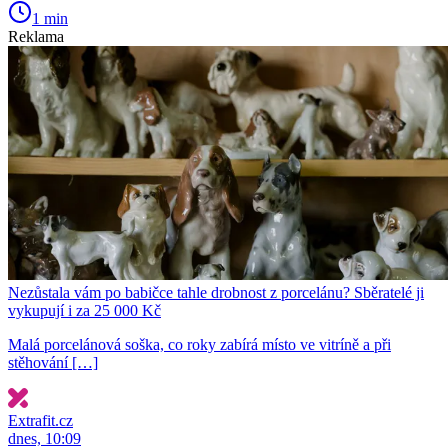
1 min
Reklama
Nezůstala vám po babičce tahle drobnost z porcelánu? Sběratelé ji
vykupují i za 25 000 Kč
Malá porcelánová soška, co roky zabírá místo ve vitríně a při
stěhování […]
Extrafit.cz
dnes, 10:09