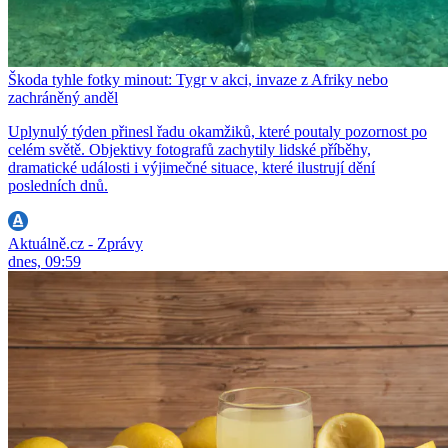
Škoda tyhle fotky minout: Tygr v akci, invaze z Afriky nebo
zachráněný anděl
Uplynulý týden přinesl řadu okamžiků, které poutaly pozornost po
celém světě. Objektivy fotografů zachytily lidské příběhy,
dramatické události i výjimečné situace, které ilustrují dění
posledních dnů.
Aktuálně.cz - Zprávy
dnes, 09:59