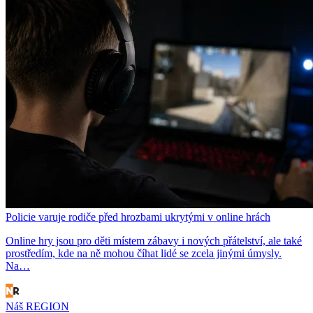
Policie varuje rodiče před hrozbami ukrytými v online hrách
Online hry jsou pro děti místem zábavy i nových přátelství, ale také
prostředím, kde na ně mohou číhat lidé se zcela jinými úmysly.
Na…
Náš REGION