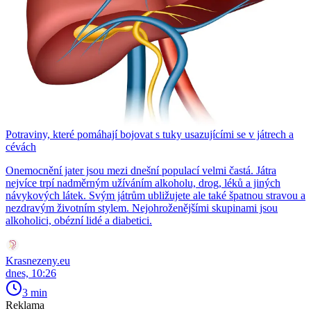
Potraviny, které pomáhají bojovat s tuky usazujícími se v játrech a
cévách
Onemocnění jater jsou mezi dnešní populací velmi častá. Játra
nejvíce trpí nadměrným užíváním alkoholu, drog, léků a jiných
návykových látek. Svým játrům ubližujete ale také špatnou stravou a
nezdravým životním stylem. Nejohroženějšími skupinami jsou
alkoholici, obézní lidé a diabetici.
Krasnezeny.eu
dnes, 10:26
3 min
Reklama