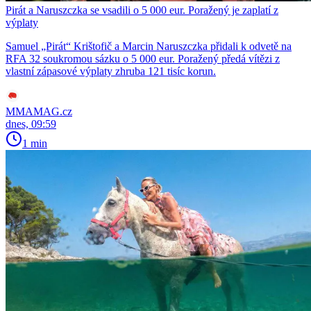
Pirát a Naruszczka se vsadili o 5 000 eur. Poražený je zaplatí z
výplaty
Samuel „Pirát“ Krištofič a Marcin Naruszczka přidali k odvetě na
RFA 32 soukromou sázku o 5 000 eur. Poražený předá vítězi z
vlastní zápasové výplaty zhruba 121 tisíc korun.
MMAMAG.cz
dnes, 09:59
1 min