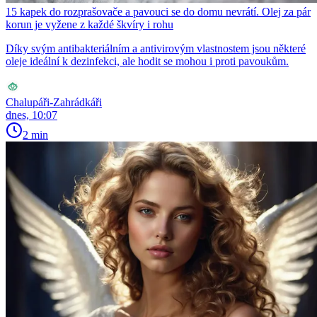
15 kapek do rozprašovače a pavouci se do domu nevrátí. Olej za pár
korun je vyžene z každé škvíry i rohu
Díky svým antibakteriálním a antivirovým vlastnostem jsou některé
oleje ideální k dezinfekci, ale hodit se mohou i proti pavoukům.
Chalupáři-Zahrádkáři
dnes, 10:07
2 min