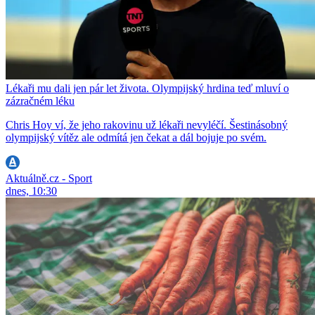
Lékaři mu dali jen pár let života. Olympijský hrdina teď mluví o
zázračném léku
Chris Hoy ví, že jeho rakovinu už lékaři nevyléčí. Šestinásobný
olympijský vítěz ale odmítá jen čekat a dál bojuje po svém.
Aktuálně.cz - Sport
dnes, 10:30