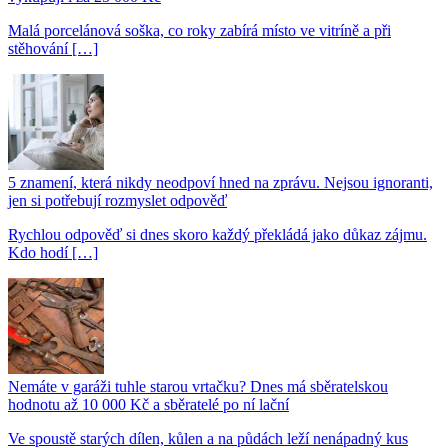
Malá porcelánová soška, co roky zabírá místo ve vitríně a při
stěhování […]
5 znamení, která nikdy neodpoví hned na zprávu. Nejsou ignoranti,
jen si potřebují rozmyslet odpověď
Rychlou odpověď si dnes skoro každý překládá jako důkaz zájmu.
Kdo hodí […]
Nemáte v garáži tuhle starou vrtačku? Dnes má sběratelskou
hodnotu až 10 000 Kč a sběratelé po ní lační
Ve spoustě starých dílen, kůlen a na půdách leží nenápadný kus