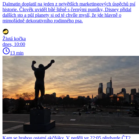
Dalmatin doplatil na jeden z největších marketingových úspěchů psí
historie. Člověk uviděl bílé štěně s černými puntíky, Disney přidal
dalších sto a půl planety si od té chvíle myslí, že jde hlavně o
mimořádně dekorativního rodinného psa.
Žlutá kočka
dnes, 10:00
13 min
Kam se hrabou ostatní akčňáky. V neděli ve 22:05 předvede ČT2