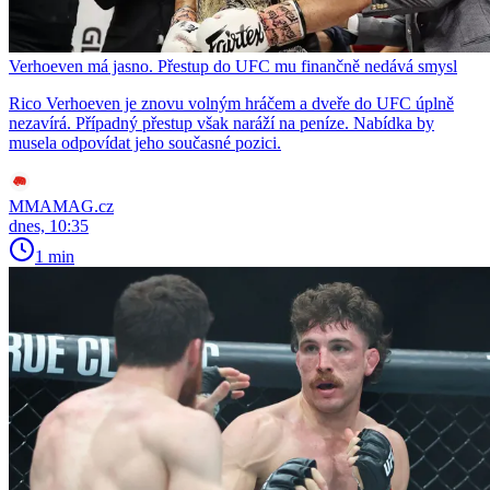
Verhoeven má jasno. Přestup do UFC mu finančně nedává smysl
Rico Verhoeven je znovu volným hráčem a dveře do UFC úplně
nezavírá. Případný přestup však naráží na peníze. Nabídka by
musela odpovídat jeho současné pozici.
MMAMAG.cz
dnes, 10:35
1 min