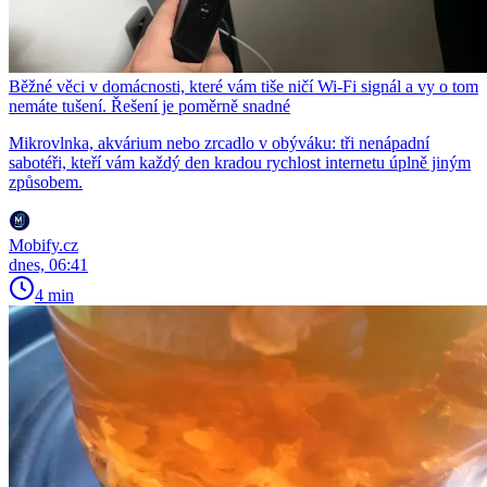
Běžné věci v domácnosti, které vám tiše ničí Wi-Fi signál a vy o tom
nemáte tušení. Řešení je poměrně snadné
Mikrovlnka, akvárium nebo zrcadlo v obýváku: tři nenápadní
sabotéři, kteří vám každý den kradou rychlost internetu úplně jiným
způsobem.
Mobify.cz
dnes, 06:41
4 min