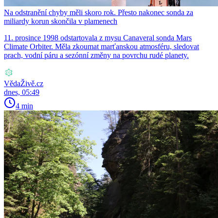
Na odstranění chyby měli skoro rok. Přesto nakonec sonda za
miliardy korun skončila v plamenech
11. prosince 1998 odstartovala z mysu Canaveral sonda Mars
Climate Orbiter. Měla zkoumat marťanskou atmosféru, sledovat
prach, vodní páru a sezónní změny na povrchu rudé planety.
VědaŽivě.cz
dnes, 05:49
4 min