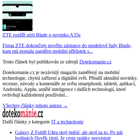
ZTE rozšíří sérii Blade o novinku A35e
Firma ZTE dokončuje nového zástupce do modelové řady Blade,
kam má pomalu namířen mobilní přírůstek s...
Tento článek byl publikován ze zdrojů
Dotekomanie.cz
Dotekomanie.cz je nezávislý magazín zaměřený na mobilní
technologie, chytrá zařízení a digitální svět. Přináší aktuální novinky,
recenze, návody a komentáře ze světa smartphonů, tabletů, aplikací,
Androidu, Applu, umělé inteligence i dalších technologií, které
ovlivňují každodenní používání...
Všechny články tohoto autora →
Další články z kategorie
IT a technologie
Galaxy Z Fold8 Ultra stojí jmění, ale stojí za to. Po pár
hodinách člověk zjistí, že cesta zpátky neexistuje