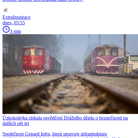
ExtraInspirace
dnes, 05:55
3 min
Úzkokolejka získala osvědčení Drážního úřadu o bezpečnosti na
dalších pět let
Společnost Gepard Infra, která spravuje infrastrukturu