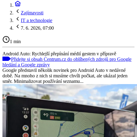
Zajímavosti
IT a technologie
7. 6. 2026, 07:00
1 min
Android Auto: Rychlejší přepínání médií gestem v přípravě
Přidejte si obsah Centrum.cz do oblíbených zdrojů pro Google
hledání a Google zprávy
Google představil několik novinek pro Android Auto v nedávné
době. Na mnoho z nich si musíme chvíli počkat, ale ukázal jeden
směr. Minimalizovat používání seznamu...