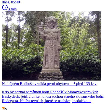
dnes, 05:40
3 min
Na bájném Radhošti vznikla první ubytovna už před 135 lety
Kdo by neznal památnou horu Radhošť v Moravskoslezských
Beskydech, jejíž vrch se honosí sochou starého slovanského boha
Radegasta. Na Pustevnách, které se nacházejí nedaleko…