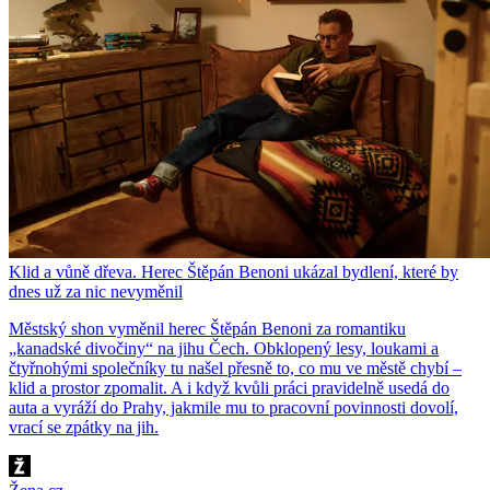
Klid a vůně dřeva. Herec Štěpán Benoni ukázal bydlení, které by
dnes už za nic nevyměnil
Městský shon vyměnil herec Štěpán Benoni za romantiku
„kanadské divočiny“ na jihu Čech. Obklopený lesy, loukami a
čtyřnohými společníky tu našel přesně to, co mu ve městě chybí –
klid a prostor zpomalit. A i když kvůli práci pravidelně usedá do
auta a vyráží do Prahy, jakmile mu to pracovní povinnosti dovolí,
vrací se zpátky na jih.