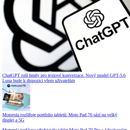
ChatGPT ruší limity pro textové konverzace. Nový model GPT-5.6
Luna bude k dispozici všem uživatelům
Motorola rozšiřuje portfolio tabletů: Moto Pad 70 sází na velký
displej a 5G
Motorola nedávno představila tablet Moto Pad 70 Pro s 13palcovým