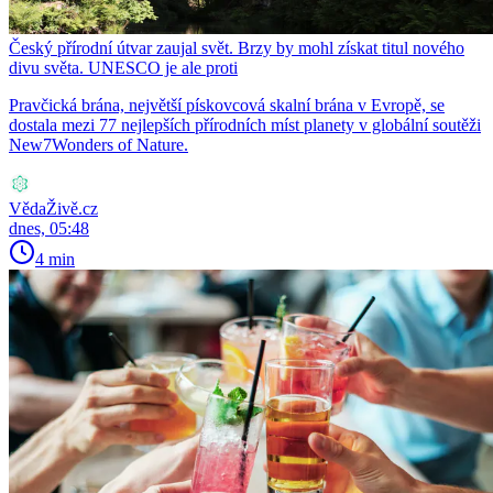
Český přírodní útvar zaujal svět. Brzy by mohl získat titul nového
divu světa. UNESCO je ale proti
Pravčická brána, největší pískovcová skalní brána v Evropě, se
dostala mezi 77 nejlepších přírodních míst planety v globální soutěži
New7Wonders of Nature.
VědaŽivě.cz
dnes, 05:48
4 min