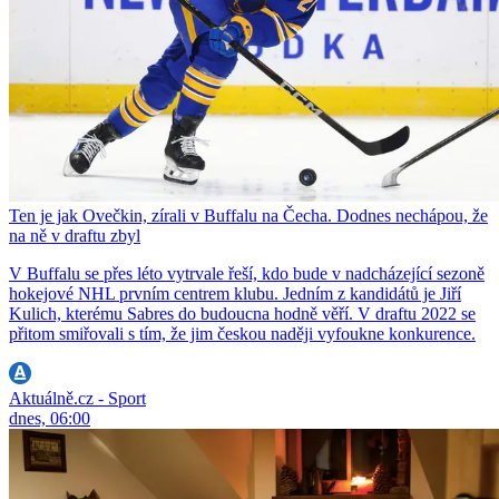
Ten je jak Ovečkin, zírali v Buffalu na Čecha. Dodnes nechápou, že
na ně v draftu zbyl
V Buffalu se přes léto vytrvale řeší, kdo bude v nadcházející sezoně
hokejové NHL prvním centrem klubu. Jedním z kandidátů je Jiří
Kulich, kterému Sabres do budoucna hodně věří. V draftu 2022 se
přitom smiřovali s tím, že jim českou naději vyfoukne konkurence.
Aktuálně.cz - Sport
dnes, 06:00