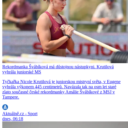
Rekordmanka Švábíková má důstojnou nástupkyni. Krutilová
vyhrála juniorské MS
Tyčkařka Nicole Krutilová je juniorskou mistryní světa, v Eugene
vyhrála výkonem 445 centimetrů. Navázala tak na osm let staré
zlato současné české rekordmanky Amálie Švábíkové z MSJ v
Tampere.
Aktuálně.cz - Sport
dnes, 06:18