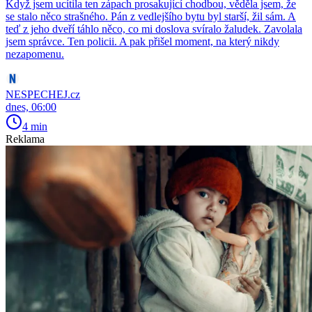
Když jsem ucítila ten zápach prosakující chodbou, věděla jsem, že
se stalo něco strašného. Pán z vedlejšího bytu byl starší, žil sám. A
teď z jeho dveří táhlo něco, co mi doslova svíralo žaludek. Zavolala
jsem správce. Ten policii. A pak přišel moment, na který nikdy
nezapomenu.
NESPECHEJ.cz
dnes, 06:00
4 min
Reklama