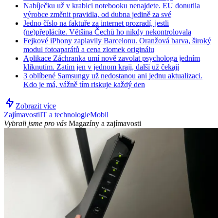
Nabíječku už v krabici notebooku nenajdete. EU donutila
výrobce změnit pravidla, od dubna jedině za své
Jedno číslo na faktuře za internet prozradí, jestli
(ne)přeplácíte. Většina Čechů ho nikdy nekontrolovala
Fejkové iPhony zaplavily Barcelonu. Oranžová barva, široký
modul fotoaparátů a cena zlomek originálu
Aplikace Záchranka umí nově zavolat psychologa jedním
kliknutím. Zatím jen v jednom kraji, další už čekají
3 oblíbené Samsungy už nedostanou ani jednu aktualizaci.
Kdo je má, vážně tím riskuje každý den
Zobrazit více
Zajímavosti
IT a technologie
Mobil
Vybrali jsme pro vás
Magazíny a zajímavosti