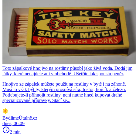
Toto zápalkové hnojivo na rostliny působí jako živá voda. Dodá jim
látky, které nenajdete ani v obchodě. Ušetříte tak spoustu peněz
Hnojivo ze zápalek můžete použít na rostliny v bytě i na záhoně.
Musí to však být ty, kterým prospívá síra, fosfor, hořčík a železo.
Potřebujete-li přihnojit rostliny, není nutné hned kupovat drahé
specializované přípravky. Stačí se...
BydlímeÚtulně.cz
dnes, 06:09
2 min