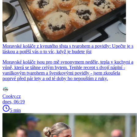
Moravské koláče z kynutého těsta s tvarohem a povidly: Upečte je s
láskou a potěší vás o to víc, když je budete jíst
Moravské koláče jsou pro mě synonymem neděle, tepla v kuchyni a
vůně, která se táhne celým bytem. Tenhle recept s dvojí náplní -
vanilkovým tvarohem a švestkovými povidly - jsem zkoušela
poprvé před pár lety a od té doby ho nepouštím z ruky.
Cooky.cz
dnes, 06:19
5 min