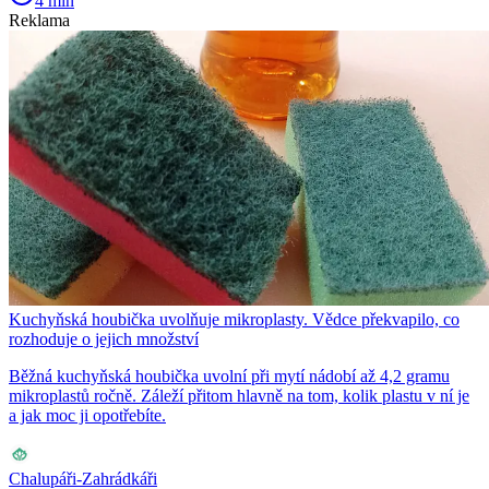
4 min
Reklama
Kuchyňská houbička uvolňuje mikroplasty. Vědce překvapilo, co
rozhoduje o jejich množství
Běžná kuchyňská houbička uvolní při mytí nádobí až 4,2 gramu
mikroplastů ročně. Záleží přitom hlavně na tom, kolik plastu v ní je
a jak moc ji opotřebíte.
Chalupáři-Zahrádkáři