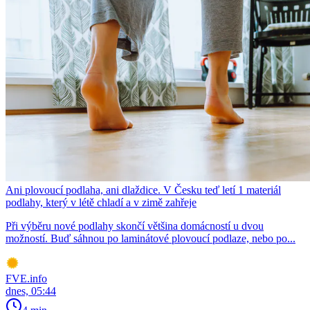
Ani plovoucí podlaha, ani dlaždice. V Česku teď letí 1 materiál
podlahy, který v létě chladí a v zimě zahřeje
Při výběru nové podlahy skončí většina domácností u dvou
možností. Buď sáhnou po laminátové plovoucí podlaze, nebo po...
FVE.info
dnes, 05:44