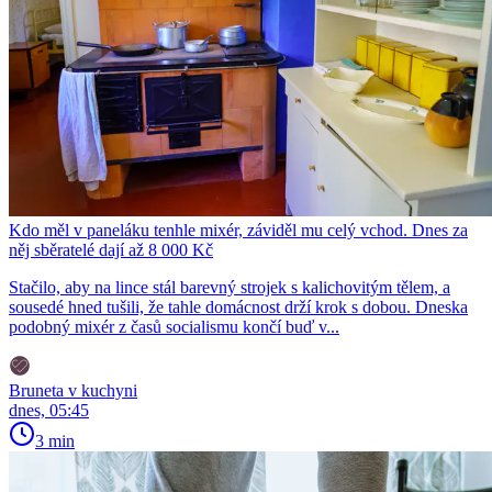
Kdo měl v paneláku tenhle mixér, záviděl mu celý vchod. Dnes za
něj sběratelé dají až 8 000 Kč
Stačilo, aby na lince stál barevný strojek s kalichovitým tělem, a
sousedé hned tušili, že tahle domácnost drží krok s dobou. Dneska
podobný mixér z časů socialismu končí buď v...
Bruneta v kuchyni
dnes, 05:45
3 min