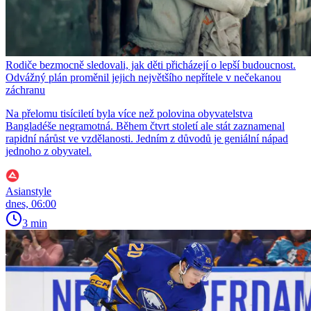
Rodiče bezmocně sledovali, jak děti přicházejí o lepší budoucnost.
Odvážný plán proměnil jejich největšího nepřítele v nečekanou
záchranu
Na přelomu tisíciletí byla více než polovina obyvatelstva
Bangladéše negramotná. Během čtvrt století ale stát zaznamenal
rapidní nárůst ve vzdělanosti. Jedním z důvodů je geniální nápad
jednoho z obyvatel.
Asianstyle
dnes, 06:00
3 min