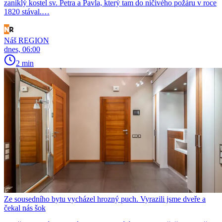
zaniklý kostel sv. Petra a Pavla, který tam do ničivého požáru v roce
1820 stával.…
Náš REGION
dnes, 06:00
2 min
Ze sousedního bytu vycházel hrozný puch. Vyrazili jsme dveře a
čekal nás šok