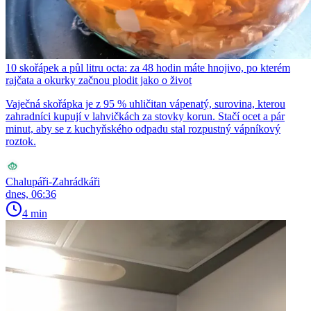
10 skořápek a půl litru octa: za 48 hodin máte hnojivo, po kterém
rajčata a okurky začnou plodit jako o život
Vaječná skořápka je z 95 % uhličitan vápenatý, surovina, kterou
zahradníci kupují v lahvičkách za stovky korun. Stačí ocet a pár
minut, aby se z kuchyňského odpadu stal rozpustný vápníkový
roztok.
Chalupáři-Zahrádkáři
dnes, 06:36
4 min