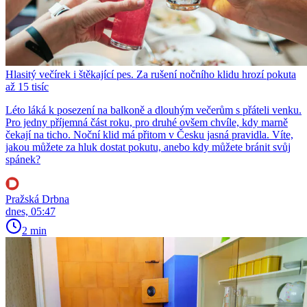
Hlasitý večírek i štěkající pes. Za rušení nočního klidu hrozí pokuta
až 15 tisíc
Léto láká k posezení na balkoně a dlouhým večerům s přáteli venku.
Pro jedny příjemná část roku, pro druhé ovšem chvíle, kdy marně
čekají na ticho. Noční klid má přitom v Česku jasná pravidla. Víte,
jakou můžete za hluk dostat pokutu, anebo kdy můžete bránit svůj
spánek?
Pražská Drbna
dnes, 05:47
2 min