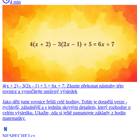
4 min
4(x + 2) - 3(2x - 1) + 5 = 6x + 7: Zkuste překonat nástrahy této
rovnice a vypočítejte správný výsledek
Jako děti jsme rovnice řešili celé hodiny. Tohle je dospělá verze -
rychlejší, záludnější a s jedním skrytým detailem, který rozhodne o
celém výsledku. Ukažte, zda si ještě pamatujete základy z hodin
matematiky.
NESPECHEJ.cz