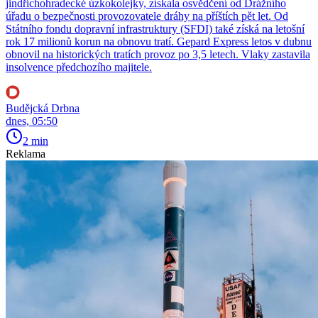
jindřichohradecké úzkokolejky, získala osvědčení od Drážního
úřadu o bezpečnosti provozovatele dráhy na příštích pět let. Od
Státního fondu dopravní infrastruktury (SFDI) také získá na letošní
rok 17 milionů korun na obnovu tratí. Gepard Express letos v dubnu
obnovil na historických tratích provoz po 3,5 letech. Vlaky zastavila
insolvence předchozího majitele.
Budějcká Drbna
dnes, 05:50
2 min
Reklama