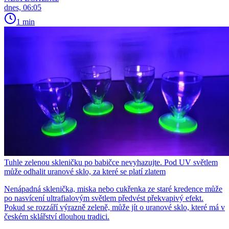
dnes, 06:05
1 min
Tuhle zelenou skleničku po babičce nevyhazujte. Pod UV světlem
může odhalit uranové sklo, za které se platí zlatem
Nenápadná sklenička, miska nebo cukřenka ze staré kredence může
po nasvícení ultrafialovým světlem předvést překvapivý efekt.
Pokud se rozzáří výrazně zeleně, může jít o uranové sklo, které má v
českém sklářství dlouhou tradici.