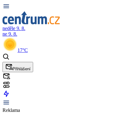
neděle 9. 8.
ne 9. 8.
17°C
Přihlášení
Reklama