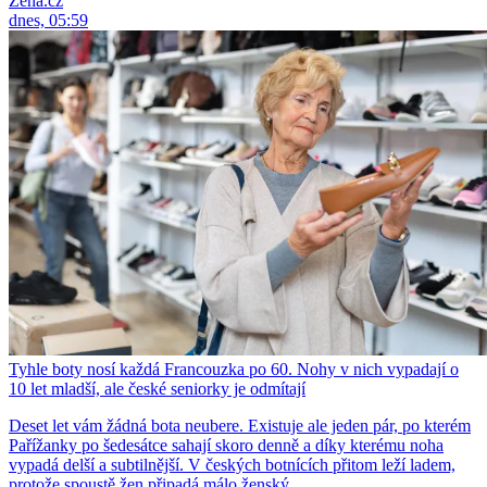
Žena.cz
dnes, 05:59
Tyhle boty nosí každá Francouzka po 60. Nohy v nich vypadají o
10 let mladší, ale české seniorky je odmítají
Deset let vám žádná bota neubere. Existuje ale jeden pár, po kterém
Pařížanky po šedesátce sahají skoro denně a díky kterému noha
vypadá delší a subtilnější. V českých botnících přitom leží ladem,
protože spoustě žen připadá málo ženský.