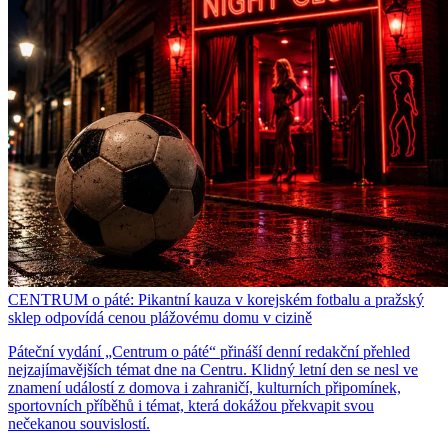
CENTRUM o páté: Pikantní kauza v korejském fotbalu a pražský
sklep odpovídá cenou plážovému domu v cizině
Páteční vydání „Centrum o páté“ přináší denní redakční přehled
nejzajímavějších témat dne na Centru. Klidný letní den se nesl ve
znamení událostí z domova i zahraničí, kulturních připomínek,
sportovních příběhů i témat, která dokážou překvapit svou
nečekanou souvislostí.