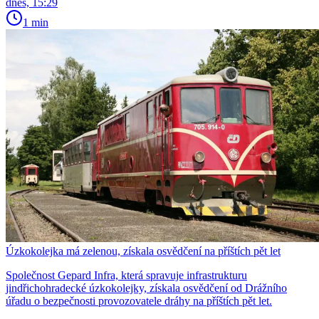
dnes, 15:29
1 min
Úzkokolejka má zelenou, získala osvědčení na příštích pět let
Společnost Gepard Infra, která spravuje infrastrukturu
jindřichohradecké úzkokolejky, získala osvědčení od Drážního
úřadu o bezpečnosti provozovatele dráhy na příštích pět let.