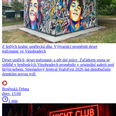
Z šedých krabic umělecká díla. Výtvarníci proměnili deset
trafostanic ve Vinohradech
Deset umělců, deset trafostanic a pět dní práce. Začátkem srpna se
sídliště v brněnských Vinohradech proměnilo v originální galerii pod
širým nebem. Streetartový festival TrafoFest 2026 dal distribučním
domkům novou tvář.
Brněnská Drbna
dnes, 15:00
1 min