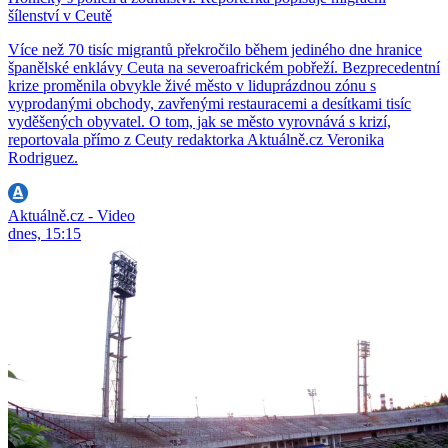
šílenství v Ceutě
Více než 70 tisíc migrantů překročilo během jediného dne hranice
španělské enklávy Ceuta na severoafrickém pobřeží. Bezprecedentní
krize proměnila obvykle živé město v liduprázdnou zónu s
vyprodanými obchody, zavřenými restauracemi a desítkami tisíc
vyděšených obyvatel. O tom, jak se město vyrovnává s krizí,
reportovala přímo z Ceuty redaktorka Aktuálně.cz Veronika
Rodriguez.
Aktuálně.cz - Video
dnes, 15:15