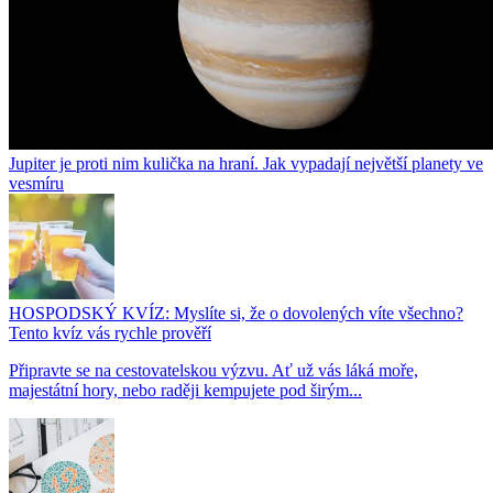
Jupiter je proti nim kulička na hraní. Jak vypadají největší planety ve
vesmíru
HOSPODSKÝ KVÍZ: Myslíte si, že o dovolených víte všechno?
Tento kvíz vás rychle prověří
Připravte se na cestovatelskou výzvu. Ať už vás láká moře,
majestátní hory, nebo raději kempujete pod širým...