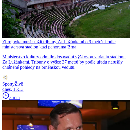
Zbrojovka musí snížit tribuny Za Lužánkami o 9 metrů. Podle
ministerstva stadion kazí panorama Brna
Ministerstvo kultury odmítlo dosavadní výškovou variantu stadionu
Za Lužánkami. Tribuny o výšce 37 metrů by podle úřadu narušily
chráněné pohledy na brněnskou vedutu.
SportyŽivě
dnes, 15:13
3 min