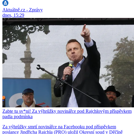
Aktuálně.cz - Zprávy
dnes, 15:29
Zabte tu sv*ni! Za výhrůžky novinářce pod Rajchlovým příspěvkem
padla podmínka
Za výhrůžky smrtí novinářce na Facebooku pod příspěvkem
poslance Jindřicha Rajchla (PRO) uložil Okresní soud v Děčíně