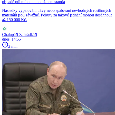
případě půl milionu a to už není sranda
Následky vypalování trávy nebo spalování nevhodných rostlinných
materiálů jsou závažné. Pokuty za takové jednání mohou dosáhnout
až 150 000 Kč.
Chalupáři-Zahrádkáři
dnes, 14:55
2 min