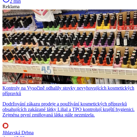
2 min
Reklama
Kontroly na Vysočině odhalily stovky nevyhovujících kosmetických
přípravků
Dodržování zákazu prodeje a používání kosmetických přípravků
obsahujících zakázané látky Lilial a TPO kontrolují krajští hygienici.
Zejména první zmiňovaná látka stále nezmizela.
Jihlavská Drbna