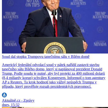
Soud dal stopku Trumpovu tanečnímu sálu v Bílém domě
Americký federální odvolací soud v pátek nařídil zastavit stavbu
tanečního sálu Bílého domu, který si naplánoval prezident Donald
Trump. Podle soudu je nutné, aby byl projekt za 400 milionů dolarů
(8,4 miliardy korun) schválen Kongresem. Informují o tom agentury
AP a Reuters. Ta krok hodnotí jako vážný neúspěch Trumpa v
případu, který prověřuje rozsah prezidentských pravomocí.
Aktuálně.cz - Zprávy
dnes, 15:32