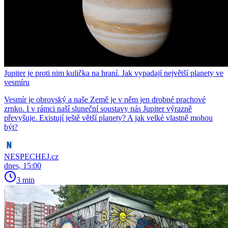
Jupiter je proti nim kulička na hraní. Jak vypadají největší planety ve
vesmíru
Vesmír je obrovský a naše Země je v něm jen drobné prachové
zrnko. I v rámci naší sluneční soustavy nás Jupiter výrazně
převyšuje. Existují ještě větší planety? A jak velké vlastně mohou
být?
NESPECHEJ.cz
dnes, 15:00
3 min