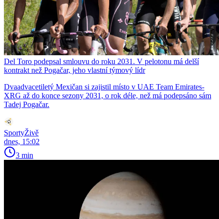
Del Toro podepsal smlouvu do roku 2031. V pelotonu má delší
kontrakt než Pogačar, jeho vlastní týmový lídr
Dvaadvacetiletý Mexičan si zajistil místo v UAE Team Emirates-
XRG až do konce sezony 2031, o rok déle, než má podepsáno sám
Tadej Pogačar.
SportyŽivě
dnes, 15:02
3 min