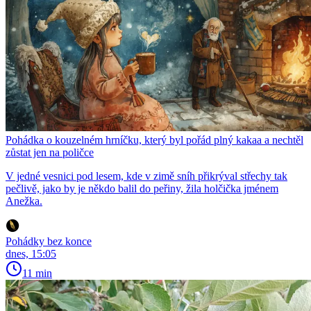
Pohádka o kouzelném hrníčku, který byl pořád plný kakaa a nechtěl
zůstat jen na poličce
V jedné vesnici pod lesem, kde v zimě sníh přikrýval střechy tak
pečlivě, jako by je někdo balil do peřiny, žila holčička jménem
Anežka.
Pohádky bez konce
dnes, 15:05
11 min