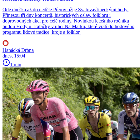
Ode dneška až do neděle Přerov ožije Svatovavřineckými hody.
Přinesou tři dny koncertů, historických oslav, folkloru i
doprovodných akcí pro celé rodiny. Novinkou letošního ročníku
budou Hody u Trafačky v ulici Na Marku, které vrátí do hodového
programu lidové tradice, kroje a folklor.
Hanácká Drbna
dnes, 15:04
1 min