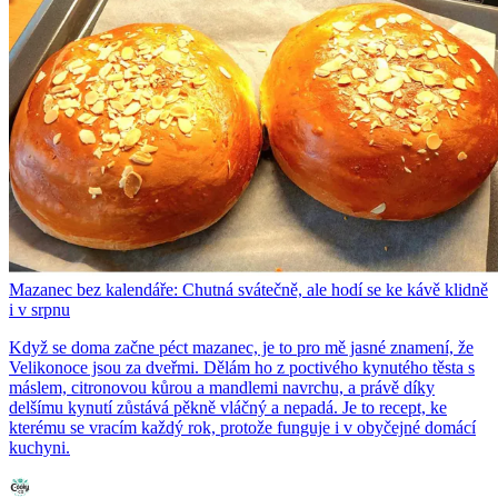
Mazanec bez kalendáře: Chutná svátečně, ale hodí se ke kávě klidně
i v srpnu
Když se doma začne péct mazanec, je to pro mě jasné znamení, že
Velikonoce jsou za dveřmi. Dělám ho z poctivého kynutého těsta s
máslem, citronovou kůrou a mandlemi navrchu, a právě díky
delšímu kynutí zůstává pěkně vláčný a nepadá. Je to recept, ke
kterému se vracím každý rok, protože funguje i v obyčejné domácí
kuchyni.