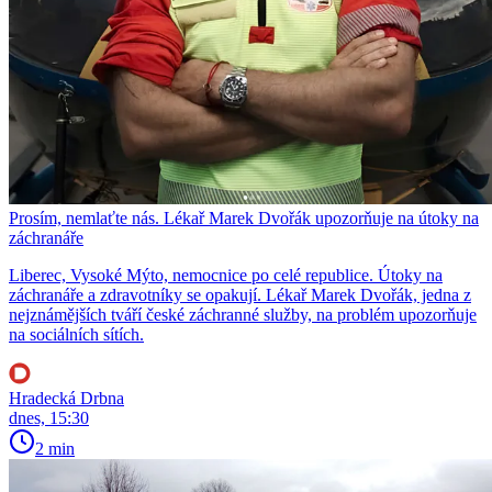
Prosím, nemlaťte nás. Lékař Marek Dvořák upozorňuje na útoky na
záchranáře
Liberec, Vysoké Mýto, nemocnice po celé republice. Útoky na
záchranáře a zdravotníky se opakují. Lékař Marek Dvořák, jedna z
nejznámějších tváří české záchranné služby, na problém upozorňuje
na sociálních sítích.
Hradecká Drbna
dnes, 15:30
2 min