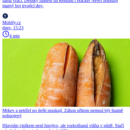
sama vrací. Desítky hlášení na Redditu i Hacker News popisují
marný boj trvající dny.
Mobify.cz
dnes, 15:23
4 min
Mrkev a petržel po dešti praskají. Záhon přitom nemusí být špatně
pohnojený
Hlavním viníkem není hnojivo, ale rozkolísaná vláha v půdě. Stačí