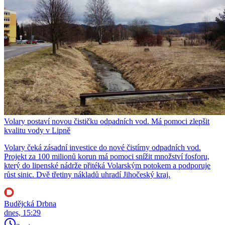
Volary postaví novou čističku odpadních vod. Má pomoci zlepšit
kvalitu vody v Lipně
Volary čeká zásadní investice do nové čistírny odpadních vod.
Projekt za 100 milionů korun má pomoci snížit množství fosforu,
který do lipenské nádrže přitéká Volarským potokem a podporuje
růst sinic. Dvě třetiny nákladů uhradí Jihočeský kraj.
Budějcká Drbna
dnes, 15:29