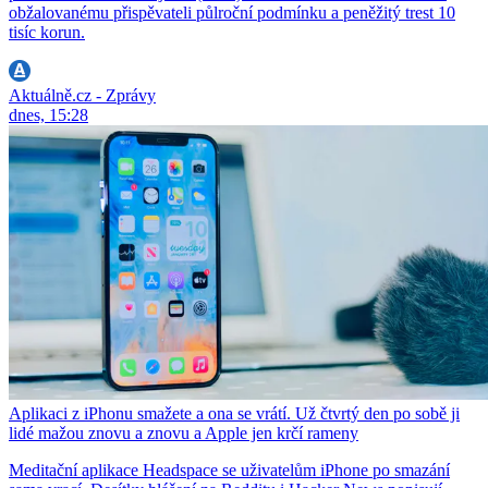
obžalovanému přispěvateli půlroční podmínku a peněžitý trest 10
tisíc korun.
Aktuálně.cz - Zprávy
dnes, 15:28
Aplikaci z iPhonu smažete a ona se vrátí. Už čtvrtý den po sobě ji
lidé mažou znovu a znovu a Apple jen krčí rameny
Meditační aplikace Headspace se uživatelům iPhone po smazání