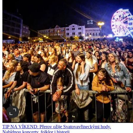
TIP NA VÍKEND: Přerov ožije Svatovavřineckými hody.
Nabídnou koncerty, folklor i historii