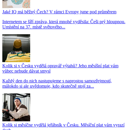
Jaké IQ má běžný Čech? V rámci Evropy jsme pod průměrem
Internetem se šíří zpráva, která mnohé vyděsila: Češi prý hloupnou.
Umístění na 37. místě světového...
Kolik si v Česku vydělá opravář výtahů? Jeho měsíšní plat vám
vůbec nebude dávat smysl
Každý den do nich nastupujeme s naprostou samozřejmostí,
málokdo si ale uvědomuje, kdo skutečně stojí za...
Kolik si měsíčne vydělá jeřábník v Česku. Měsíční plat vám vyrazí