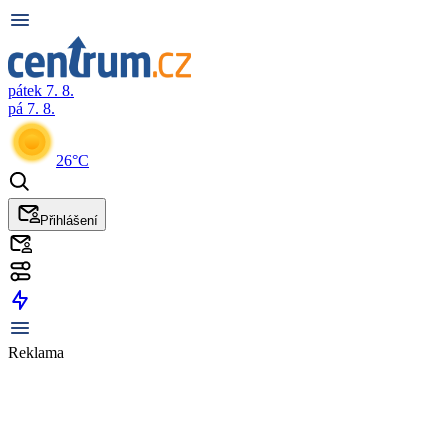
pátek 7. 8.
pá 7. 8.
26°C
Přihlášení
Reklama