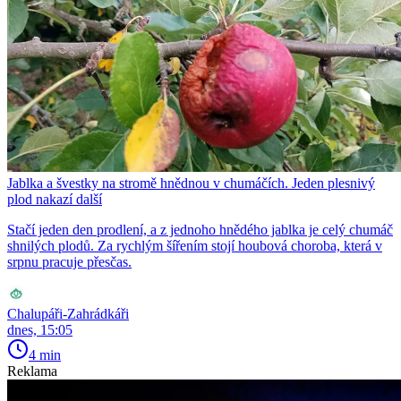
Jablka a švestky na stromě hnědnou v chumáčích. Jeden plesnivý
plod nakazí další
Stačí jeden den prodlení, a z jednoho hnědého jablka je celý chumáč
shnilých plodů. Za rychlým šířením stojí houbová choroba, která v
srpnu pracuje přesčas.
Chalupáři-Zahrádkáři
dnes, 15:05
4 min
Reklama