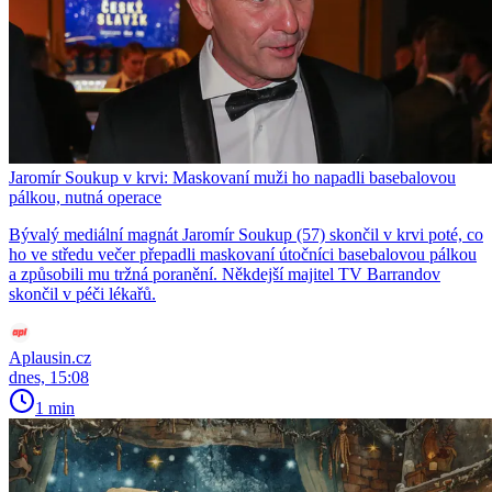
Jaromír Soukup v krvi: Maskovaní muži ho napadli basebalovou
pálkou, nutná operace
Bývalý mediální magnát Jaromír Soukup (57) skončil v krvi poté, co
ho ve středu večer přepadli maskovaní útočníci basebalovou pálkou
a způsobili mu tržná poranění. Někdejší majitel TV Barrandov
skončil v péči lékařů.
Aplausin.cz
dnes, 15:08
1 min