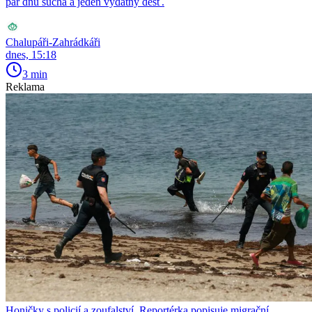
pár dnů sucha a jeden vydatný déšť.
Chalupáři-Zahrádkáři
dnes, 15:18
3 min
Reklama
Honičky s policií a zoufalství. Reportérka popisuje migrační