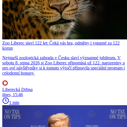
Zoo Liberec slaví 122 let: Čeká vás hra, odměny i vstupné za 122
korun
Nejstarší zoologická zahrada v Česku slaví významné jubileum. V
sobotu 8. srpna 2026 si Zoo Liberec připomíná už 122. narozeniny a
pro své návštěvníky si k tomuto výročí připravila speciální program i
celodenní bonusy.
Liberecká Drbna
dnes, 15:46
1 min