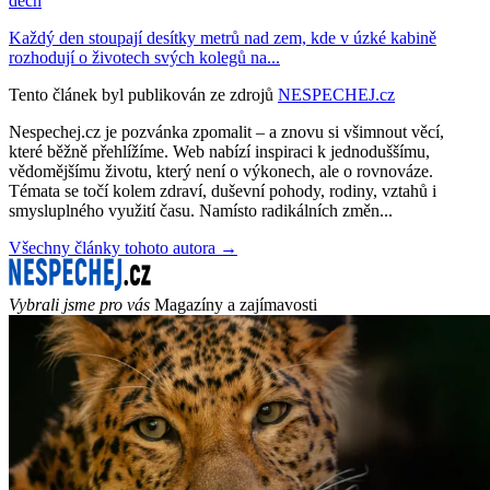
dech
Každý den stoupají desítky metrů nad zem, kde v úzké kabině
rozhodují o životech svých kolegů na...
Tento článek byl publikován ze zdrojů
NESPECHEJ.cz
Nespechej.cz je pozvánka zpomalit – a znovu si všimnout věcí,
které běžně přehlížíme. Web nabízí inspiraci k jednoduššímu,
vědomějšímu životu, který není o výkonech, ale o rovnováze.
Témata se točí kolem zdraví, duševní pohody, rodiny, vztahů i
smysluplného využití času. Namísto radikálních změn...
Všechny články tohoto autora →
Vybrali jsme pro vás
Magazíny a zajímavosti