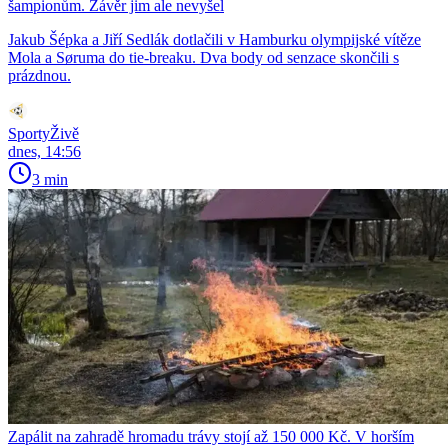
šampionům. Závěr jim ale nevyšel
Jakub Šépka a Jiří Sedlák dotlačili v Hamburku olympijské vítěze
Mola a Søruma do tie-breaku. Dva body od senzace skončili s
prázdnou.
SportyŽivě
dnes, 14:56
3 min
Zapálit na zahradě hromadu trávy stojí až 150 000 Kč. V horším