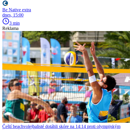
Be Native extra
dnes, 15:00
3 min
Reklama
Čeští beachvolejbalisté dotáhli skóre na 14:14 proti olympijským