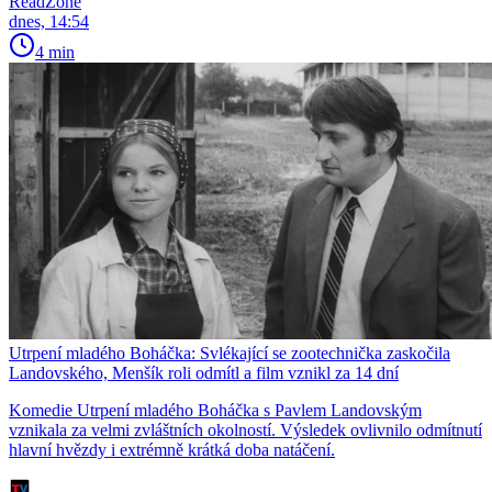
ReadZone
dnes, 14:54
4 min
Utrpení mladého Boháčka: Svlékající se zootechnička zaskočila
Landovského, Menšík roli odmítl a film vznikl za 14 dní
Komedie Utrpení mladého Boháčka s Pavlem Landovským
vznikala za velmi zvláštních okolností. Výsledek ovlivnilo odmítnutí
hlavní hvězdy i extrémně krátká doba natáčení.