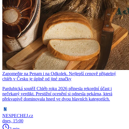
Zapomeňte na Penam i na Odkolek. Nejlepší cenově přijatelný
chléb v Česku je úplně od jiné značky
Pardubická soutěž Chléb roku 2026 přinesla rekordní účast i
nečekaný verdikt. Prestižní ocenění si odnesla pekárna, která
překvapivě dominovala hned ve dvou hlavních kategoriích.
NESPECHEJ.cz
dnes, 15:00
2 min