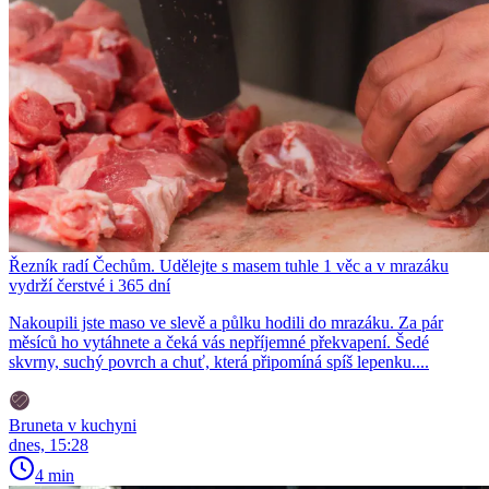
Řezník radí Čechům. Udělejte s masem tuhle 1 věc a v mrazáku
vydrží čerstvé i 365 dní
Nakoupili jste maso ve slevě a půlku hodili do mrazáku. Za pár
měsíců ho vytáhnete a čeká vás nepříjemné překvapení. Šedé
skvrny, suchý povrch a chuť, která připomíná spíš lepenku....
Bruneta v kuchyni
dnes, 15:28
4 min