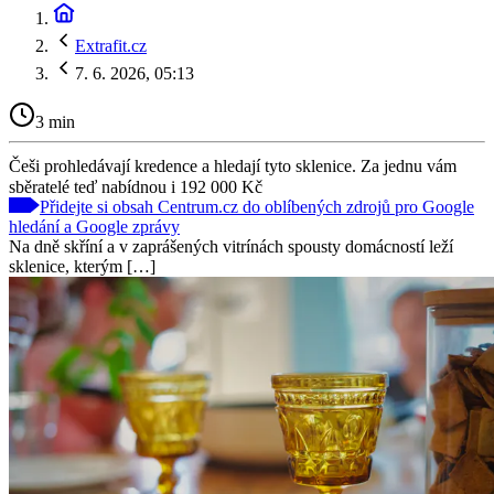
Extrafit.cz
7. 6. 2026, 05:13
3 min
Češi prohledávají kredence a hledají tyto sklenice. Za jednu vám
sběratelé teď nabídnou i 192 000 Kč
Přidejte si obsah Centrum.cz do oblíbených zdrojů pro Google
hledání a Google zprávy
Na dně skříní a v zaprášených vitrínách spousty domácností leží
sklenice, kterým […]