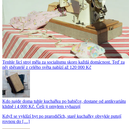
Tenhle šicí stroj měla za socialismu skoro každá domácnost. Teď za
něj sběratelé z celého světa nabízí až 120 000 Kč
Kdo najde doma tuhle kuchařku po babičce, dostane od antikvariátu
klidně i 4 000 Kč. Češi ji omylem vyhazují
Když se vyklízí byt po prarodičích, staré kuchařky obvykle putují
rovnou do […]