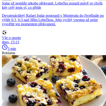
Jodar už nemůže nikoho překvapit. Lehečku porazil právě ve chvíli,
kdy celý tenis ví, co přijde
Devatenáctiletý Rafael Jodar postoupil v Montrealu do čtvrtfinále po
výhře 6:3, 6:3 nad Jiřím Lehečkou. Jeho rychlý vzestup už nelze
vysvětlit jen momentem překvapení.
Vše o sportu
dnes, 15:13
3 min
Reklama