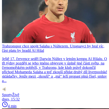
Trabzonspor chce spojit Salaha s Núñezem. Uruguayci by bral víc,
část platu by hradil Al Hilal
Ještě 17. července seděl Darwin Núñez v letním kempu Al Hilalu. O
tři týdny později se jeho jméno objevuje v úplně jiné části světa, na
černomořském pobřeží, v Trabzonu, kde klub právě dokončil
příchod Mohameda Salaha a teď zkouší přidat druhý díl liverpoolské
skládačky. Jenže mezi „zkouší“ a „má“ leží propast plná čísel, smluv
a...
SportyŽivě
dnes, 15:32
4 min