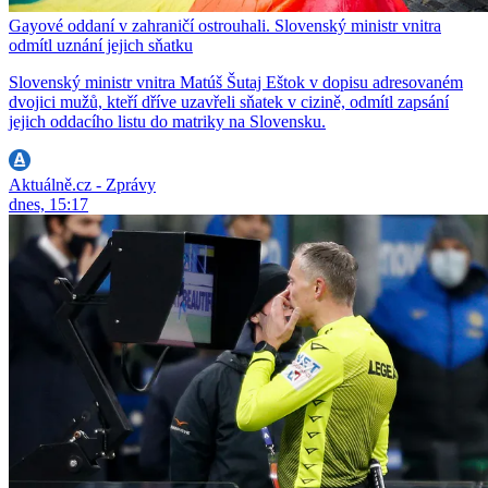
Gayové oddaní v zahraničí ostrouhali. Slovenský ministr vnitra
odmítl uznání jejich sňatku
Slovenský ministr vnitra Matúš Šutaj Eštok v dopisu adresovaném
dvojici mužů, kteří dříve uzavřeli sňatek v cizině, odmítl zapsání
jejich oddacího listu do matriky na Slovensku.
Aktuálně.cz - Zprávy
dnes, 15:17