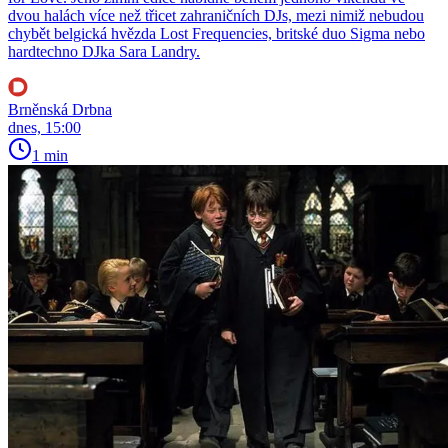
dvou halách více než třicet zahraničních DJs, mezi nimiž nebudou
chybět belgická hvězda Lost Frequencies, britské duo Sigma nebo
hardtechno DJka Sara Landry.
Brněnská Drbna
dnes, 15:00
1 min