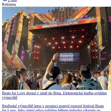
Reklama
Beats for Love dorazí v zimě do Brna. Elektronická hudba ovládne
výstaviště
Brněnské výstaviště letos v prosinci poprvé rozezní festival Beats
for Love. Jeho zimní edice nabídne během jednoho víkendu ve