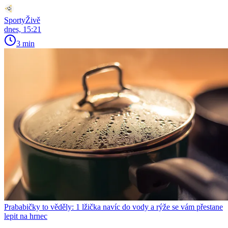
SportyŽivě
dnes, 15:21
3 min
Prababičky to věděly: 1 lžička navíc do vody a rýže se vám přestane
lepit na hrnec