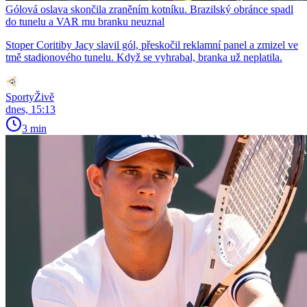
Gólová oslava skončila zraněním kotníku. Brazilský obránce spadl
do tunelu a VAR mu branku neuznal
Stoper Coritiby Jacy slavil gól, přeskočil reklamní panel a zmizel ve
tmě stadionového tunelu. Když se vyhrabal, branka už neplatila.
SportyŽivě
dnes, 15:13
3 min