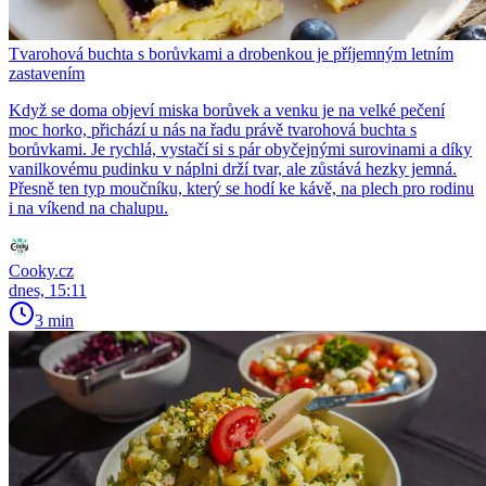
Tvarohová buchta s borůvkami a drobenkou je příjemným letním
zastavením
Když se doma objeví miska borůvek a venku je na velké pečení
moc horko, přichází u nás na řadu právě tvarohová buchta s
borůvkami. Je rychlá, vystačí si s pár obyčejnými surovinami a díky
vanilkovému pudinku v náplni drží tvar, ale zůstává hezky jemná.
Přesně ten typ moučníku, který se hodí ke kávě, na plech pro rodinu
i na víkend na chalupu.
Cooky.cz
dnes, 15:11
3 min