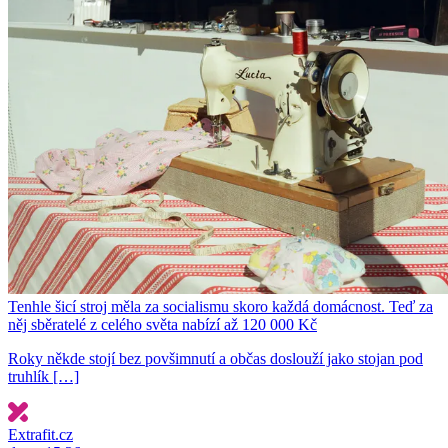
Tenhle šicí stroj měla za socialismu skoro každá domácnost. Teď za
něj sběratelé z celého světa nabízí až 120 000 Kč
Roky někde stojí bez povšimnutí a občas doslouží jako stojan pod
truhlík […]
Extrafit.cz