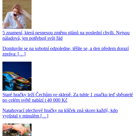
5 znamení, která nesnesou změnu plánů na poslední chvíli. Nejsou
náladová, jen potřebují svůj řád
Domluvíte se na sobotní odpoledne, těšíte se, a den předem dorazí
zpráva: […]
Staré hračky leží Čechům ve sklepě. Za tuhle 1 značku teď sběratelé
po celém světě nabízí i 40 000 Kč
Natahovací plechové hračky na klíček zná skoro každý, kdo
vyrůstal v minulém […]