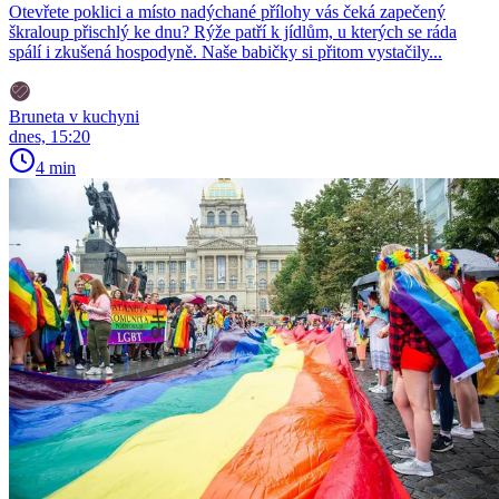
Otevřete poklici a místo nadýchané přílohy vás čeká zapečený
škraloup přischlý ke dnu? Rýže patří k jídlům, u kterých se ráda
spálí i zkušená hospodyně. Naše babičky si přitom vystačily...
Bruneta v kuchyni
dnes, 15:20
4 min