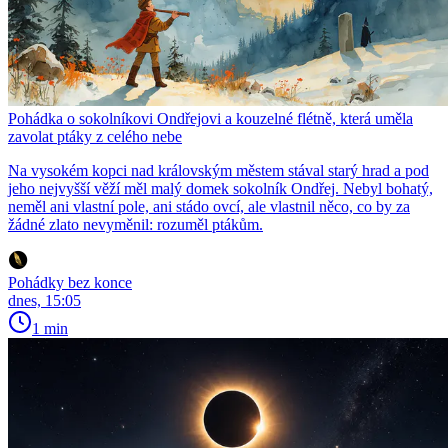
Pohádka o sokolníkovi Ondřejovi a kouzelné flétně, která uměla
zavolat ptáky z celého nebe
Na vysokém kopci nad královským městem stával starý hrad a pod
jeho nejvyšší věží měl malý domek sokolník Ondřej. Nebyl bohatý,
neměl ani vlastní pole, ani stádo ovcí, ale vlastnil něco, co by za
žádné zlato nevyměnil: rozuměl ptákům.
Pohádky bez konce
dnes, 15:05
1 min