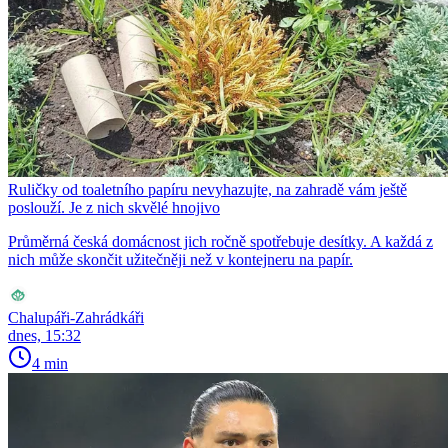
Ruličky od toaletního papíru nevyhazujte, na zahradě vám ještě
poslouží. Je z nich skvělé hnojivo
Průměrná česká domácnost jich ročně spotřebuje desítky. A každá z
nich může skončit užitečněji než v kontejneru na papír.
Chalupáři-Zahrádkáři
dnes, 15:32
4 min