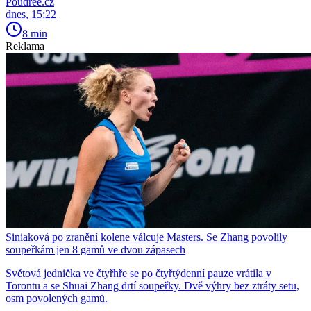
Poudree.cz
dnes, 15:22
8 min
Reklama
Siniaková po zranění kolene válcuje Masters. Se Zhang povolily
soupeřkám jen 8 gamů ve dvou zápasech
Světová jednička ve čtyřhře se po čtyřtýdenní pauze vrátila v
Torontu a se Shuai Zhang drtí soupeřky. Dvě výhry bez ztráty setu,
osm povolených gamů.