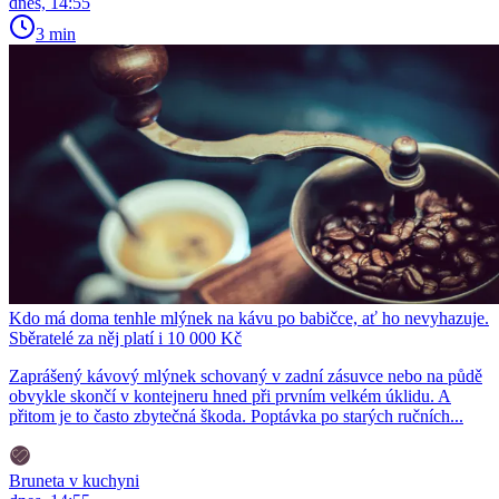
dnes, 14:55
3 min
Kdo má doma tenhle mlýnek na kávu po babičce, ať ho nevyhazuje.
Sběratelé za něj platí i 10 000 Kč
Zaprášený kávový mlýnek schovaný v zadní zásuvce nebo na půdě
obvykle skončí v kontejneru hned při prvním velkém úklidu. A
přitom je to často zbytečná škoda. Poptávka po starých ručních...
Bruneta v kuchyni