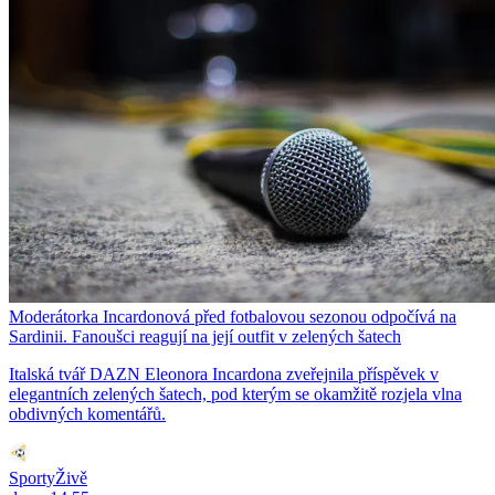
Moderátorka Incardonová před fotbalovou sezonou odpočívá na
Sardinii. Fanoušci reagují na její outfit v zelených šatech
Italská tvář DAZN Eleonora Incardona zveřejnila příspěvek v
elegantních zelených šatech, pod kterým se okamžitě rozjela vlna
obdivných komentářů.
SportyŽivě