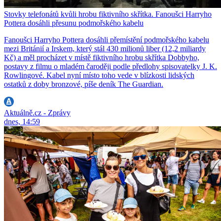
Stovky telefonátů kvůli hrobu fiktivního skřítka. Fanoušci Harryho
Pottera dosáhli přesunu podmořského kabelu
Fanoušci Harryho Pottera dosáhli přemístění podmořského kabelu
mezi Británií a Irskem, který stál 430 milionů liber (12,2 miliardy
Kč) a měl procházet v místě fiktivního hrobu skřítka Dobbyho,
postavy z filmu o mladém čaroději podle předlohy spisovatelky J. K.
Rowlingové. Kabel nyní místo toho vede v blízkosti lidských
ostatků z doby bronzové, píše deník The Guardian.
Aktuálně.cz - Zprávy
dnes, 14:59