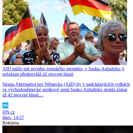
AfD může mít prvního zemského premiéra, v Sasku-Anhaltsku jí
průzkum předpovídá 42 procent hlasů
Strana Alternativa pro Německo (AfD) by v nadcházejících volbách
ve východoněmecké spolkové zemi Sasko-Anhaltsko mohla získat
až 42 procent hlasů....
HN.cz
dnes, 14:57
Reklama