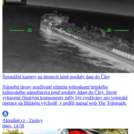
Špionážní kamery na dronech tajně posílaly data do Číny
Námořní drony používané elitními jednotkami britského
královského námořnictva tajně posílaly údaje do Číny. Stroje
vybavené čínskými komponenty měly být využívány pro vojenské
operace na Blízkém východě, v neděli napsal web The Telegraph.
Aktuálně.cz - Zprávy
dnes, 14:58