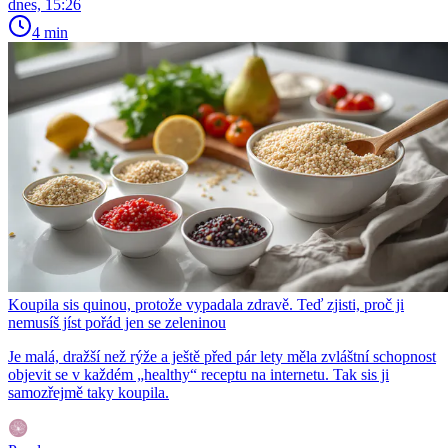
dnes, 15:26
4 min
Koupila sis quinou, protože vypadala zdravě. Teď zjisti, proč ji
nemusíš jíst pořád jen se zeleninou
Je malá, dražší než rýže a ještě před pár lety měla zvláštní schopnost
objevit se v každém „healthy“ receptu na internetu. Tak sis ji
samozřejmě taky koupila.