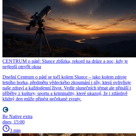
CENTRUM o páté: Slunce zblízka, rekord na dráze a noc, kdy je
nejlepší otevřít okna
Dnešní Centrum o páté se točí kolem Slunce – jako kolem zdroje
letního horka, předmětu vědeckého zkoumání i síly, která ovlivňuje
naše zdraví a každodenní život. Vedle slunečních témat ale přináší i
příběhy z kultury, sportu a kriminality, které ukazují, že i zdánlivě
klidný den může přinést nečekané zvraty.
Be Native extra
dnes, 15:00
3 min