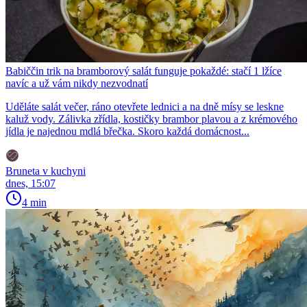
Babiččin trik na bramborový salát funguje pokaždé: stačí 1 lžíce
navíc a už vám nikdy nezvodnatí
Uděláte salát večer, ráno otevřete lednici a na dně mísy se leskne
kaluž vody. Zálivka zřídla, kostičky brambor plavou a z krémového
jídla je najednou mdlá břečka. Skoro každá domácnost...
Bruneta v kuchyni
dnes, 15:07
4 min