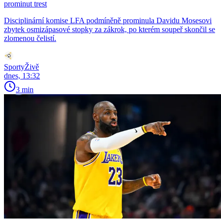
prominut trest
Disciplinární komise LFA podmíněně prominula Davidu Mosesovi
zbytek osmizápasové stopky za zákrok, po kterém soupeř skončil se
zlomenou čelistí.
SportyŽivě
dnes, 13:32
3 min