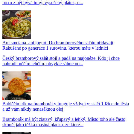
boxu z něj bývá tuhý, vysušený plátek, u...
Ani smetana, ani jogurt. Do bramborového salátu přidávají
Rakušané po generace 1 surovinu, kterou máte v lednici
Český bramborový salát stojí a padá na majonéze. Kdo ji chce
nahradit něčím lehčím, obvykle sáhne po...
Babiččin trik na bramboráky funguje vždycky: stačí 1 lžíce do těsta
a už vám nikdy nenasáknou olej
Bramborák má být zlatavý, křupavý a lehký. Místo toho ale často
skončí jako těžká mastná placka, ze které...