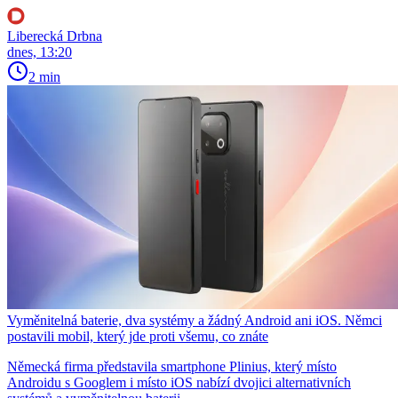
Liberecká Drbna
dnes, 13:20
2 min
Vyměnitelná baterie, dva systémy a žádný Android ani iOS. Němci
postavili mobil, který jde proti všemu, co znáte
Německá firma představila smartphone Plinius, který místo
Androidu s Googlem i místo iOS nabízí dvojici alternativních