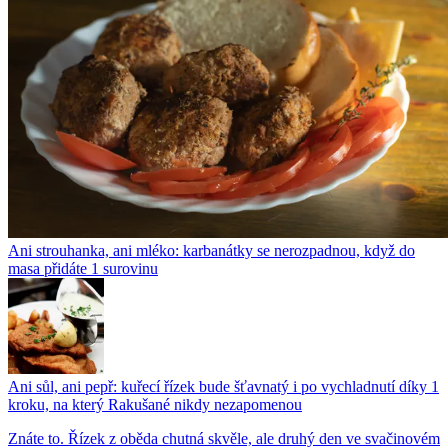
Ani strouhanka, ani mléko: karbanátky se nerozpadnou, když do
masa přidáte 1 surovinu
Ani sůl, ani pepř: kuřecí řízek bude šťavnatý i po vychladnutí díky 1
kroku, na který Rakušané nikdy nezapomenou
Znáte to. Řízek z oběda chutná skvěle, ale druhý den ve svačinovém