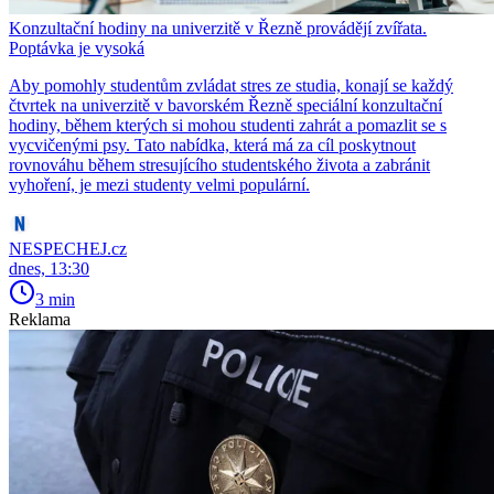
Konzultační hodiny na univerzitě v Řezně provádějí zvířata.
Poptávka je vysoká
Aby pomohly studentům zvládat stres ze studia, konají se každý
čtvrtek na univerzitě v bavorském Řezně speciální konzultační
hodiny, během kterých si mohou studenti zahrát a pomazlit se s
vycvičenými psy. Tato nabídka, která má za cíl poskytnout
rovnováhu během stresujícího studentského života a zabránit
vyhoření, je mezi studenty velmi populární.
NESPECHEJ.cz
dnes, 13:30
3 min
Reklama