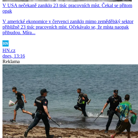
V USA nečekaně zaniklo 23 tisíc pracovních míst. Čekal se přitom
opak
V americké ekonomice v červenci zaniklo mimo zemědělský sektor
přibližně 23 tisíc pracovních míst. Očekávalo se, že místa naopak
přibudou. Míra...
HN.cz
dnes, 13:16
Reklama