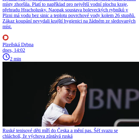
místy zhoršila. Platí to například pro největší vodní plochu kraje,
přehradu Hracholusky. Naopak soustava boleveckých rybníků v
Plzni má vodu bez sinic a teplotu povrchové vody kolem 26 stupňů.
Zákaz koupání nevydali krajští hygienici na žádném ze sledovaných
míst.
Plzeňská Drbna
dnes, 14:02
2 min
Ruské tenisové děti míří do Česka a mění pas. Šéf svazu se
chlácholí, že výchova zůstává ruská