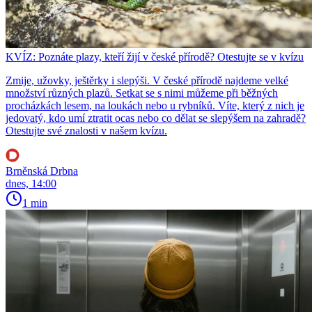
KVÍZ: Poznáte plazy, kteří žijí v české přírodě? Otestujte se v kvízu
Zmije, užovky, ještěrky i slepýši. V české přírodě najdeme velké
množství různých plazů. Setkat se s nimi můžeme při běžných
procházkách lesem, na loukách nebo u rybníků. Víte, který z nich je
jedovatý, kdo umí ztratit ocas nebo co dělat se slepýšem na zahradě?
Otestujte své znalosti v našem kvízu.
Brněnská Drbna
dnes, 14:00
1 min