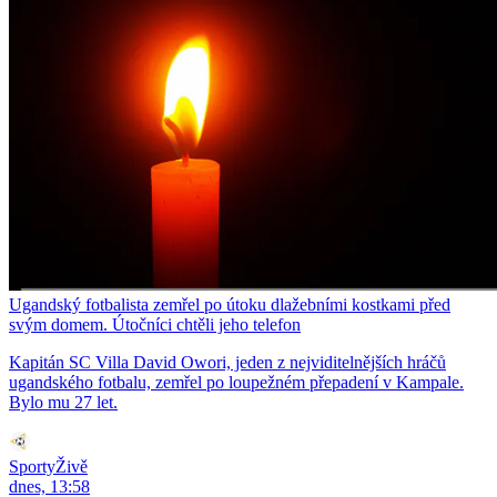
Ugandský fotbalista zemřel po útoku dlažebními kostkami před
svým domem. Útočníci chtěli jeho telefon
Kapitán SC Villa David Owori, jeden z nejviditelnějších hráčů
ugandského fotbalu, zemřel po loupežném přepadení v Kampale.
Bylo mu 27 let.
SportyŽivě
dnes, 13:58