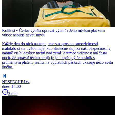
Kolik si v Česku vydělá opravář výtahů? Jeho měsíšní plat vám
vůbec nebude dávat smysl
Každý den do nich nastupujeme s naprostou samozřejmostí,
málokdo si ale uvědomuje, kdo skutečně stojí za naší bezpečností v
kabině visící desítky metrů nad zemí. Zatímco veřejnost má často
pocit, že opravář těchto strojů je jen obyčejný řemeslník s
průměrným platem, realita na výplatních páskách ukazuje něco zcela
jiného.
NESPECHEJ.cz
dnes, 14:00
3 min