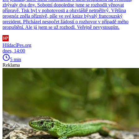
zbývaly dva dny. Sobotní dopoledne jsme se rozhodli věnovat
přípravě. Tisk byl v pohotovosti a obzvláště netrpělivý. Většina
prognóz zněla příznivě, píše ve své knize bývalý francouzský
prezident. Přicházel nespočet žádostí o rozhovor v případě mého
propuštění. Ale já jsem se už rozhodl. Veřejně nevystoupím.
HlídacíPes.org
dnes, 14:00
5 min
Reklama