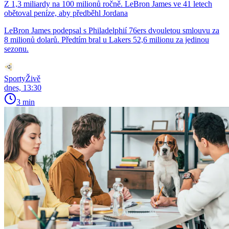
Z 1,3 miliardy na 100 milionů ročně. LeBron James ve 41 letech
obětoval peníze, aby předběhl Jordana
LeBron James podepsal s Philadelphií 76ers dvouletou smlouvu za
8 milionů dolarů. Předtím bral u Lakers 52,6 milionu za jedinou
sezonu.
SportyŽivě
dnes, 13:30
3 min