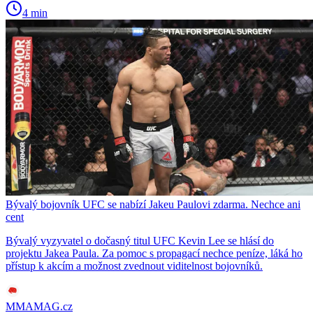
4 min
Bývalý bojovník UFC se nabízí Jakeu Paulovi zdarma. Nechce ani
cent
Bývalý vyzyvatel o dočasný titul UFC Kevin Lee se hlásí do
projektu Jakea Paula. Za pomoc s propagací nechce peníze, láká ho
přístup k akcím a možnost zvednout viditelnost bojovníků.
MMAMAG.cz