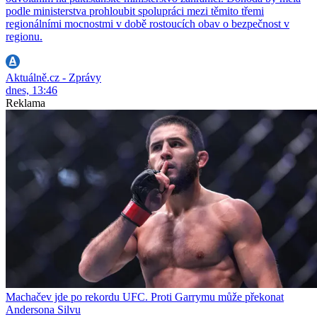
podle ministerstva prohloubit spolupráci mezi těmito třemi
regionálními mocnostmi v době rostoucích obav o bezpečnost v
regionu.
Aktuálně.cz - Zprávy
dnes, 13:46
Reklama
Machačev jde po rekordu UFC. Proti Garrymu může překonat
Andersona Silvu