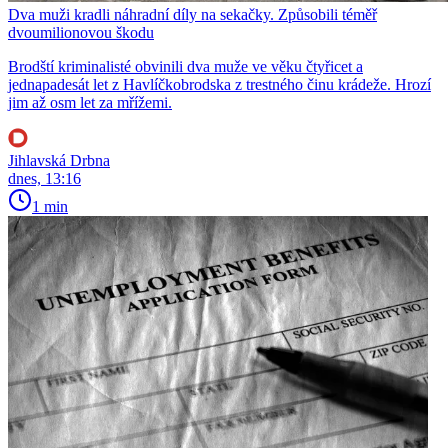
Dva muži kradli náhradní díly na sekačky. Způsobili téměř
dvoumilionovou škodu
Brodští kriminalisté obvinili dva muže ve věku čtyřicet a
jednapadesát let z Havlíčkobrodska z trestného činu krádeže. Hrozí
jim až osm let za mřížemi.
Jihlavská Drbna
dnes, 13:16
1 min