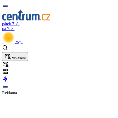
pátek 7. 8.
pá 7. 8.
26°C
Přihlášení
Reklama