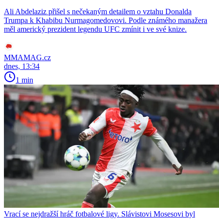
Ali Abdelaziz přišel s nečekaným detailem o vztahu Donalda
Trumpa k Khabibu Nurmagomedovovi. Podle známého manažera
měl americký prezident legendu UFC zmínit i ve své knize.
MMAMAG.cz
dnes, 13:34
1 min
Vrací se nejdražší hráč fotbalové ligy. Slávistovi Mosesovi byl