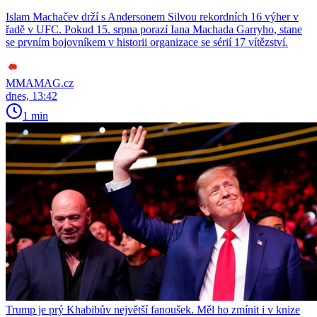
Islam Machačev drží s Andersonem Silvou rekordních 16 výher v
řadě v UFC. Pokud 15. srpna porazí Iana Machada Garryho, stane
se prvním bojovníkem v historii organizace se sérií 17 vítězství.
MMAMAG.cz
dnes, 13:42
1 min
Trump je prý Khabibův největší fanoušek. Měl ho zmínit i v knize