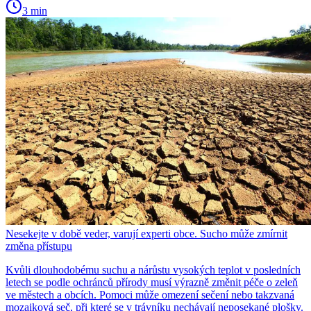
3 min
Nesekejte v době veder, varují experti obce. Sucho může zmírnit
změna přístupu
Kvůli dlouhodobému suchu a nárůstu vysokých teplot v posledních
letech se podle ochránců přírody musí výrazně změnit péče o zeleň
ve městech a obcích. Pomoci může omezení sečení nebo takzvaná
mozaiková seč, při které se v trávníku nechávají neposekané plošky.