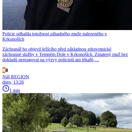
Policie odhalila totožnost záhadného muže nalezeného v
Krkonoších
Záchranář ho objevil ležícího před základnou zdravotnické
záchranné služby v Temném Dole v Krkonoších. Zmatený muž bez
dokladů nereagoval na výzvy policistů ani lékařů,…
Náš REGION
dnes, 13:26
1 min