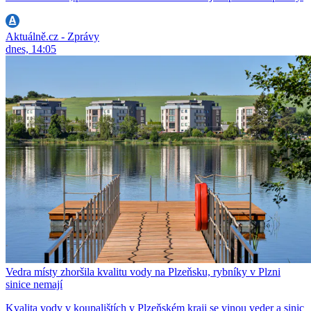
Aktuálně.cz - Zprávy
dnes, 14:05
Vedra místy zhoršila kvalitu vody na Plzeňsku, rybníky v Plzni
sinice nemají
Kvalita vody v koupalištích v Plzeňském kraji se vinou veder a sinic