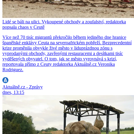
Lidé se báli na ulici. Vykoupené obchody a zoufalství, redaktorka
popsala chaos v Ceutě
Více než 70 tisíc migrantů překročilo během jediného dne hranice
španělské enklávy Ceuta na severoafrickém pobřeží. Bezprecedentní
krize proměnila obvykle živé město v liduprázdnou zónu s
vyprodanými obchody, zavřenými restauracemi a desítkami tisíc
vyděšených obyvatel. O tom, jak se město vyrovnává s krizí,
reportovala přímo z Ceuty redaktorka Aktuálně.cz Veronika
Rodriguez.
Aktuálně.cz - Zprávy
dnes, 13:15