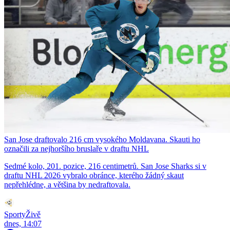
San Jose draftovalo 216 cm vysokého Moldavana. Skauti ho
označili za nejhoršího bruslaře v draftu NHL
Sedmé kolo, 201. pozice, 216 centimetrů. San Jose Sharks si v
draftu NHL 2026 vybralo obránce, kterého žádný skaut
nepřehlédne, a většina by nedraftovala.
SportyŽivě
dnes, 14:07