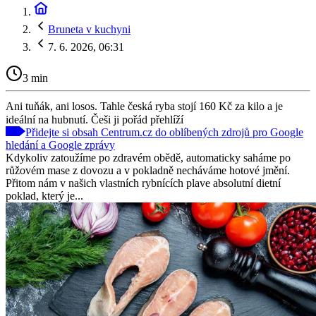
Bruneta v kuchyni
7. 6. 2026, 06:31
3 min
Ani tuňák, ani losos. Tahle česká ryba stojí 160 Kč za kilo a je
ideální na hubnutí. Češi ji pořád přehlíží
Přidejte si obsah Centrum.cz do oblíbených zdrojů pro Google
hledání a Google zprávy
Kdykoliv zatoužíme po zdravém obědě, automaticky saháme po
růžovém mase z dovozu a v pokladně necháváme hotové jmění.
Přitom nám v našich vlastních rybnících plave absolutní dietní
poklad, který je...