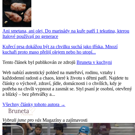
Ani smetana, ani olej. Do marinády na kuře patří 1 tekutina, kterou
Italové používají po generace
Kuřecí prsa dokážou být za chvilku suchá jako tříska. Mnozí
kuchaři proto maso přelijí olejem nebo ho utopí...
Tento článek byl publikován ze zdrojů
Bruneta v kuchyni
Web nabízí autentický pohled na mateřství, rodinu, vztahy i
každodenní radosti a chaos, které k životu s dětmi patří. Najdete tu
články o výchově, zdraví, jídle, domácnosti i o chvílích, kdy je
potřeba na chvíli vypnout a zasmát se. Styl psaní je osobní, otevřený
a blízký – bez přetvářky a...
Všechny články tohoto autora →
Vybrali jsme pro vás
Magazíny a zajímavosti