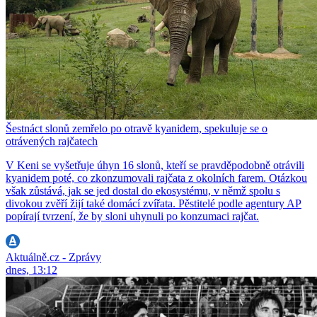
Šestnáct slonů zemřelo po otravě kyanidem, spekuluje se o
otrávených rajčatech
V Keni se vyšetřuje úhyn 16 slonů, kteří se pravděpodobně otrávili
kyanidem poté, co zkonzumovali rajčata z okolních farem. Otázkou
však zůstává, jak se jed dostal do ekosystému, v němž spolu s
divokou zvěří žijí také domácí zvířata. Pěstitelé podle agentury AP
popírají tvrzení, že by sloni uhynuli po konzumaci rajčat.
Aktuálně.cz - Zprávy
dnes, 13:12