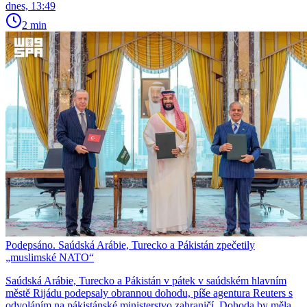
dnes, 13:49
2 min
Podepsáno. Saúdská Arábie, Turecko a Pákistán zpečetily
„muslimské NATO“
Saúdská Arábie, Turecko a Pákistán v pátek v saúdském hlavním
městě Rijádu podepsaly obrannou dohodu, píše agentura Reuters s
odvoláním na pákistánské ministerstvo zahraničí. Dohoda by měla