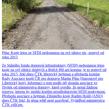
Půta: Kraje letos ze SFDI nedostanou na své silnice nic, poprvé od
roku 2015
Ze Státního fondu dopravní infrastruktury (SFDI) nedostanou letos
kraje na své silnice druhých a třetích tříd ani korunu, je to poprvé od
roku 2015, řekl dnes ČTK liberecký hejtman a předseda komise
Rady Asociace krajů ČR pro dopravu Martin Půta (Starostové pro
Liberecký kraj). Informaci o tom podle něj dostala asociace ve
čtvrtek od ministerstva dopravy, které uvedlo, že nemá žádnou
rezervu, kterou by mohlo krajům prostřednictvím SFDI poskytnout.
Předseda asociace a hejtman Zlínského kraje Radim Holiš (ANO)
dnes ČTK řekl, že téma ještě není uzavřené. Vyjádření ministerstva
ČTK zjišťuje.