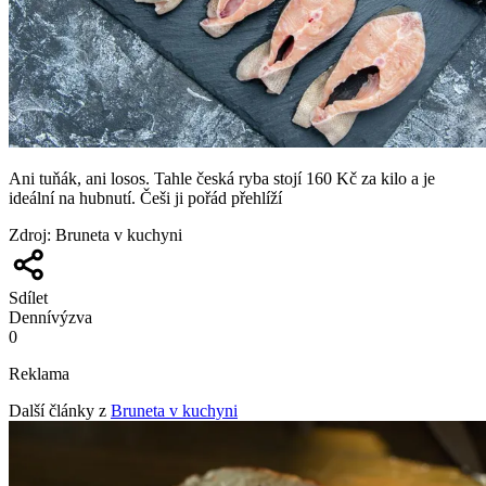
Ani tuňák, ani losos. Tahle česká ryba stojí 160 Kč za kilo a je
ideální na hubnutí. Češi ji pořád přehlíží
Zdroj
:
Bruneta v kuchyni
Sdílet
Denní
výzva
0
Reklama
Další články z
Bruneta v kuchyni