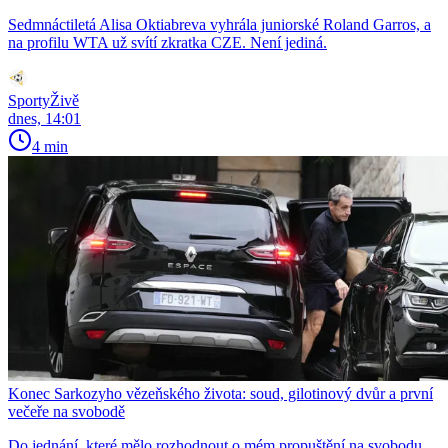
Sedmnáctiletá Alisa Oktiabreva vyhrála juniorské Roland Garros, a
na profilu WTA už svítí zkratka CZE. Není jediná.
SportyŽivě
dnes, 14:01
4 min
Konec Sarkozyho vězeňského života: soud, gilotinový dvůr a první
večeře na svobodě
Do jednání, které mělo rozhodnout o mém propuštění na svobodu,