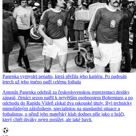
Panenka vymyslel penaltu, která přežila jeho kariéru. Po padesáti
letech už jeho jméno patří celému fotbalu
Antonín Panenka odehrál za československou reprezentaci desítky
zápasů, čtrnáct sezon patřil k největším osobnostem Bohemians a po
odchodu do Rapidu Vídeň získal dva rakouské tituly. Byl technicky
mimořádným záložníkem, specialistou na standardní situace a
fotbalistou, o němž jeho mateřský klub dodnes píše jako o hráči,
který chtěl diváky nejen porážet, ale také bavit.