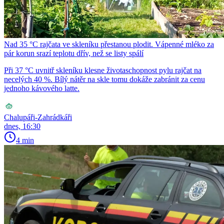
Nad 35 °C rajčata ve skleníku přestanou plodit. Vápenné mléko za
pár korun srazí teplotu dřív, než se listy spálí
Při 37 °C uvnitř skleníku klesne životaschopnost pylu rajčat na
necelých 40 %. Bílý nátěr na skle tomu dokáže zabránit za cenu
jednoho kávového latte.
Chalupáři-Zahrádkáři
dnes, 16:30
4 min