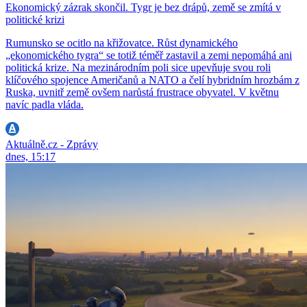
Ekonomický zázrak skončil. Tygr je bez drápů, země se zmítá v
politické krizi
Rumunsko se ocitlo na křižovatce. Růst dynamického
„ekonomického tygra“ se totiž téměř zastavil a zemi nepomáhá ani
politická krize. Na mezinárodním poli sice upevňuje svou roli
klíčového spojence Američanů a NATO a čelí hybridním hrozbám z
Ruska, uvnitř země ovšem narůstá frustrace obyvatel. V květnu
navíc padla vláda.
Aktuálně.cz - Zprávy
dnes, 15:17