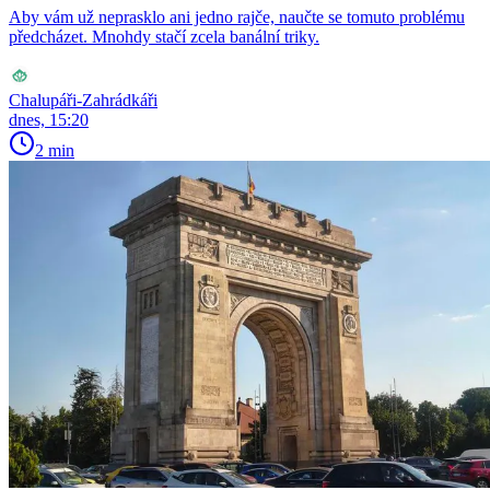
Aby vám už neprasklo ani jedno rajče, naučte se tomuto problému
předcházet. Mnohdy stačí zcela banální triky.
Chalupáři-Zahrádkáři
dnes, 15:20
2 min