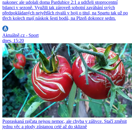
nakonec ale udolali doma Pardubice 2:1 a udrželi stoprocentní
bilanci v sezoně. Využili tak zároveň sobotní zaváhání svých
předpokládaných největších rivalů v boji o titul, na Spartu tak už po
třech kolech mají náskok šesti bodů, na Plzeň dokonce sedm.
Aktuálně.cz - Sport
dnes, 15:20
Popraskaná rajčata nejsou nemoc, ale chyba v zálivce. Stačí změnit
jednu věc a plody zůstanou celé až do sklizně