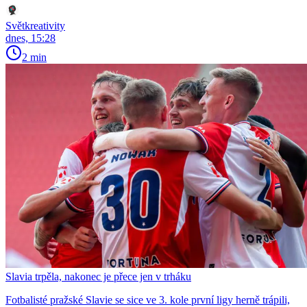
Světkreativity
dnes, 15:28
2 min
Slavia trpěla, nakonec je přece jen v trháku
Fotbalisté pražské Slavie se sice ve 3. kole první ligy herně trápili,