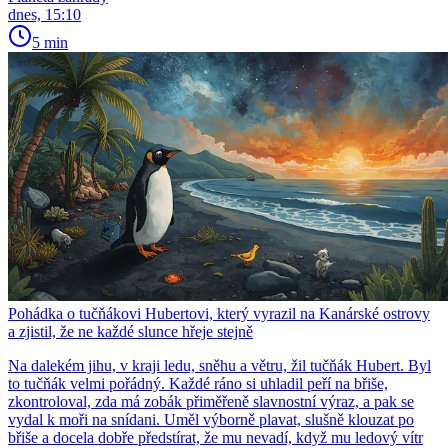
dnes, 15:10
5 min
Pohádka o tučňákovi Hubertovi, který vyrazil na Kanárské ostrovy
a zjistil, že ne každé slunce hřeje stejně
Na dalekém jihu, v kraji ledu, sněhu a větru, žil tučňák Hubert. Byl
to tučňák velmi pořádný. Každé ráno si uhladil peří na břiše,
zkontroloval, zda má zobák přiměřeně slavnostní výraz, a pak se
vydal k moři na snídani. Uměl výborně plavat, slušně klouzat po
břiše a docela dobře předstírat, že mu nevadí, když mu ledový vítr