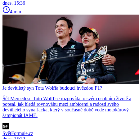
dnes, 15:36
4 min
Je devítiletý syn Tota Wolffa budoucí hvězdou F1?
Šéf Mercedesu Toto Wolff se rozpovídal o svém osobním životě a
popsal, jak hledá rovnováhu mezi ambicemi a radostí svého
devítiletého syna Jacka, který v současné době vede motokárový
šampionát IAME.
SvětFormule.cz
dnes, 15:32