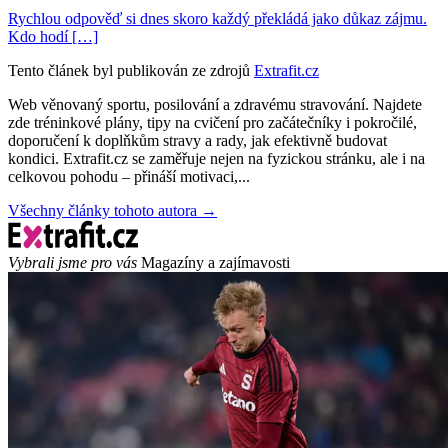
Rychlou odpověď si dnes skoro každý překládá jako důkaz zájmu.
Kdo hodí […]
Tento článek byl publikován ze zdrojů
Extrafit.cz
Web věnovaný sportu, posilování a zdravému stravování. Najdete
zde tréninkové plány, tipy na cvičení pro začátečníky i pokročilé,
doporučení k doplňkům stravy a rady, jak efektivně budovat
kondici. Extrafit.cz se zaměřuje nejen na fyzickou stránku, ale i na
celkovou pohodu – přináší motivaci,...
Všechny články tohoto autora →
Vybrali jsme pro vás
Magazíny a zajímavosti