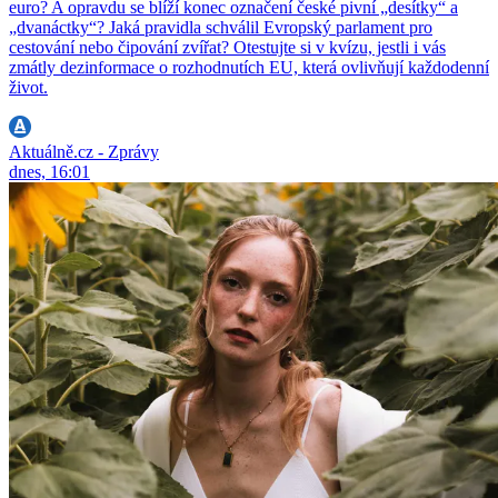
euro? A opravdu se blíží konec označení české pivní „desítky“ a
„dvanáctky“? Jaká pravidla schválil Evropský parlament pro
cestování nebo čipování zvířat? Otestujte si v kvízu, jestli i vás
zmátly dezinformace o rozhodnutích EU, která ovlivňují každodenní
život.
Aktuálně.cz - Zprávy
dnes, 16:01