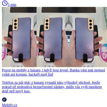
5 min
Pozor na mobily z bazaru, i když jsou levné. Banka vám pak nemusí
vrátit ani korunu, hackeři mají žně
Telefon za pár tisíc z bazaru vypadá jako výhodný obchod. Jenže
pokud už nedostává bezpečnostní záplaty, může vás vyjít mnohem
dráž než nový kus.
Mobify.cz