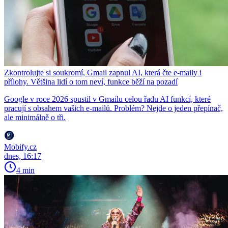
Zkontrolujte si soukromí, Gmail zapnul AI, která čte e-maily i
přílohy. Většina lidí o tom neví, funkce běží na pozadí
Google v roce 2026 spustil v Gmailu celou řadu AI funkcí, které
pracují s obsahem vašich e-mailů. Problém? Nejde o jeden přepínač,
ale minimálně o tři.
Mobify.cz
dnes, 16:17
4 min