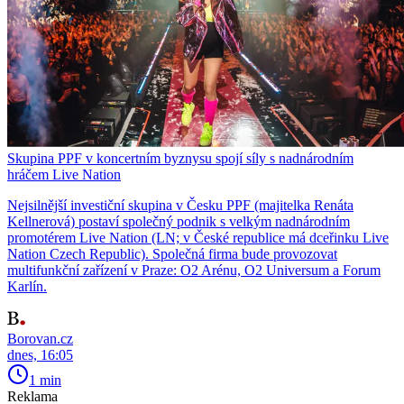
Skupina PPF v koncertním byznysu spojí síly s nadnárodním
hráčem Live Nation
Nejsilnější investiční skupina v Česku PPF (majitelka Renáta
Kellnerová) postaví společný podnik s velkým nadnárodním
promotérem Live Nation (LN; v České republice má dceřinku Live
Nation Czech Republic). Společná firma bude provozovat
multifunkční zařízení v Praze: O2 Arénu, O2 Universum a Forum
Karlín.
Borovan.cz
dnes, 16:05
1 min
Reklama