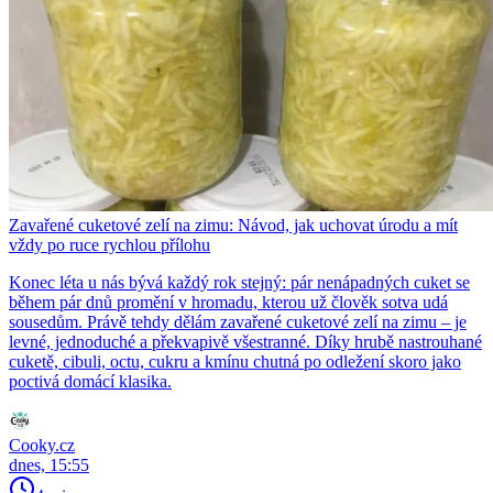
Zavařené cuketové zelí na zimu: Návod, jak uchovat úrodu a mít
vždy po ruce rychlou přílohu
Konec léta u nás bývá každý rok stejný: pár nenápadných cuket se
během pár dnů promění v hromadu, kterou už člověk sotva udá
sousedům. Právě tehdy dělám zavařené cuketové zelí na zimu – je
levné, jednoduché a překvapivě všestranné. Díky hrubě nastrouhané
cuketě, cibuli, octu, cukru a kmínu chutná po odležení skoro jako
poctivá domácí klasika.
Cooky.cz
dnes, 15:55