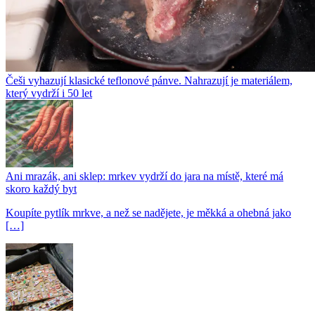
Češi vyhazují klasické teflonové pánve. Nahrazují je materiálem,
který vydrží i 50 let
Ani mrazák, ani sklep: mrkev vydrží do jara na místě, které má
skoro každý byt
Koupíte pytlík mrkve, a než se nadějete, je měkká a ohebná jako
[…]