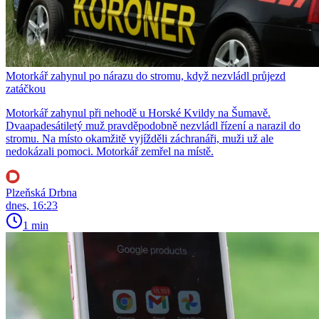
Motorkář zahynul po nárazu do stromu, když nezvládl průjezd
zatáčkou
Motorkář zahynul při nehodě u Horské Kvildy na Šumavě.
Dvaapadesátiletý muž pravděpodobně nezvládl řízení a narazil do
stromu. Na místo okamžitě vyjížděli záchranáři, muži už ale
nedokázali pomoci. Motorkář zemřel na místě.
Plzeňská Drbna
dnes, 16:23
1 min