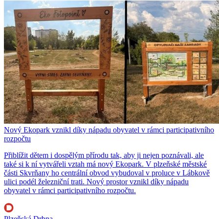
Nový Ekopark vznikl díky nápadu obyvatel v rámci participativního
rozpočtu
Přiblížit dětem i dospělým přírodu tak, aby ji nejen poznávali, ale
také si k ní vytvářeli vztah má nový Ekopark. V plzeňské městské
části Skvrňany ho centrální obvod vybudoval v proluce v Lábkově
ulici podél železniční trati. Nový prostor vznikl díky nápadu
obyvatel v rámci participativního rozpočtu.
Plzeňská Drbna