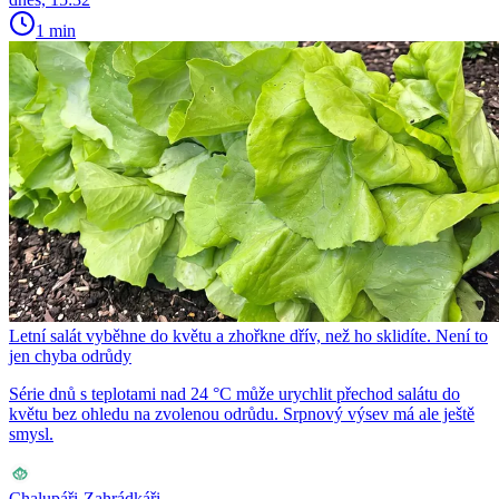
1 min
Letní salát vyběhne do květu a zhořkne dřív, než ho sklidíte. Není to
jen chyba odrůdy
Série dnů s teplotami nad 24 °C může urychlit přechod salátu do
květu bez ohledu na zvolenou odrůdu. Srpnový výsev má ale ještě
smysl.
Chalupáři-Zahrádkáři