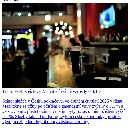
Tržby ve službách ve 2. čtvrtletí reálně vzrostly o 3,1 %
Sektor služeb v Česku pokračoval ve druhém čtvrtletí 2026 v růstu.
Meziročně se tržby po očištění o kalendářní vlivy zvýšily o 3,1 % a
ve srovnání s předchozím čtvrtletím byly po sezonním očištění vyšší
o 1 %. Služby tak dál podporují výkon české ekonomiky, přestože
vývoj mezi jednotlivými obory zůstává rozdílný.