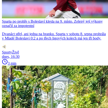
Sparta po prohře s Boleslaví klesla na 9. místo. Zelený její výkony
označil za impotentní
Dvanáct střel, ani jedna na branku. Sparta v sobotu 8. srpna prohrála
v Mladé Boleslavi 0:2 a po třech ligových kolech má jen tři body.
SportyŽivě
dnes, 16:30
3 min