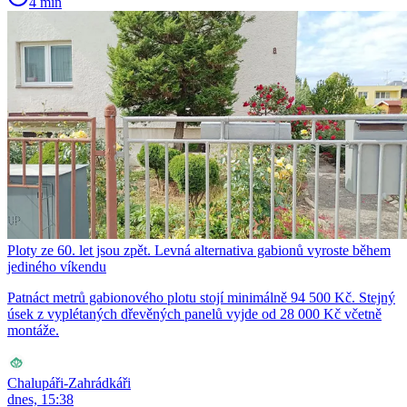
4 min
Ploty ze 60. let jsou zpět. Levná alternativa gabionů vyroste během
jediného víkendu
Patnáct metrů gabionového plotu stojí minimálně 94 500 Kč. Stejný
úsek z vyplétaných dřevěných panelů vyjde od 28 000 Kč včetně
montáže.
Chalupáři-Zahrádkáři
dnes, 15:38