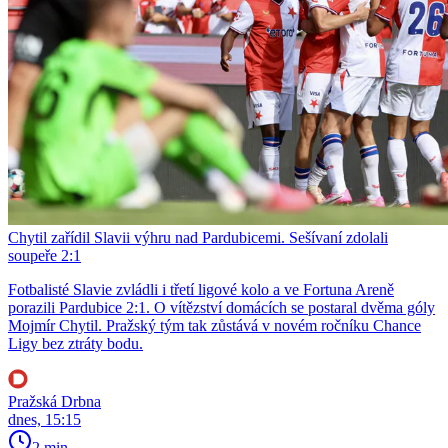
Chytil zařídil Slavii výhru nad Pardubicemi. Sešívaní zdolali
soupeře 2:1
Fotbalisté Slavie zvládli i třetí ligové kolo a ve Fortuna Areně
porazili Pardubice 2:1. O vítězství domácích se postaral dvěma góly
Mojmír Chytil. Pražský tým tak zůstává v novém ročníku Chance
Ligy bez ztráty bodu.
Pražská Drbna
dnes, 15:15
2 min