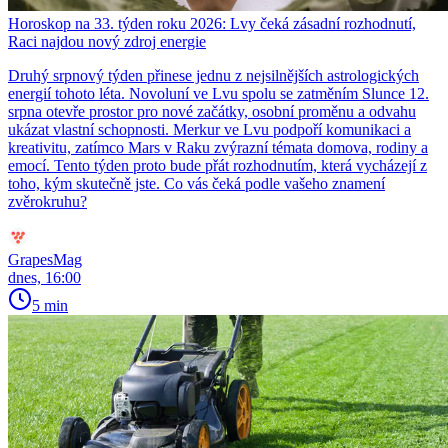
Horoskop na 33. týden roku 2026: Lvy čeká zásadní rozhodnutí,
Raci najdou nový zdroj energie
Druhý srpnový týden přinese jednu z nejsilnějších astrologických
energií tohoto léta. Novoluní ve Lvu spolu se zatměním Slunce 12.
srpna otevře prostor pro nové začátky, osobní proměnu a odvahu
ukázat vlastní schopnosti. Merkur ve Lvu podpoří komunikaci a
kreativitu, zatímco Mars v Raku zvýrazní témata domova, rodiny a
emocí. Tento týden proto bude přát rozhodnutím, která vycházejí z
toho, kým skutečně jste. Co vás čeká podle vašeho znamení
zvěrokruhu?
GrapesMag
dnes, 16:00
5 min