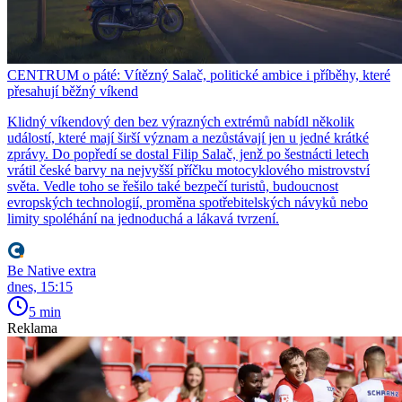
CENTRUM o páté: Vítězný Salač, politické ambice i příběhy, které
přesahují běžný víkend
Klidný víkendový den bez výrazných extrémů nabídl několik
událostí, které mají širší význam a nezůstávají jen u jedné krátké
zprávy. Do popředí se dostal Filip Salač, jenž po šestnácti letech
vrátil české barvy na nejvyšší příčku motocyklového mistrovství
světa. Vedle toho se řešilo také bezpečí turistů, budoucnost
evropských technologií, proměna spotřebitelských návyků nebo
limity spoléhání na jednoduchá a lákavá tvrzení.
Be Native extra
dnes, 15:15
5 min
Reklama