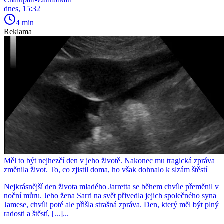
dnes, 15:32
4 min
Reklama
Měl to být nejhezčí den v jeho životě. Nakonec mu tragická zpráva
změnila život. To, co zjistil doma, ho však dohnalo k slzám štěstí
Nejkrásnější den života mladého Jarretta se během chvíle přeměnil v
noční můru. Jeho žena Sarri na svět přivedla jejich společného syna
Jamese, chvíli poté ale přišla strašná zpráva. Den, který měl být plný
radosti a štěstí, [...]...