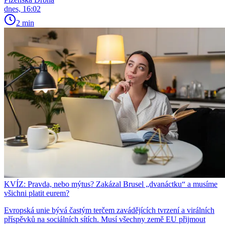
dnes, 16:02
2 min
KVÍZ: Pravda, nebo mýtus? Zakázal Brusel „dvanáctku“ a musíme
všichni platit eurem?
Evropská unie bývá častým terčem zavádějících tvrzení a virálních
příspěvků na sociálních sítích. Musí všechny země EU přijmout