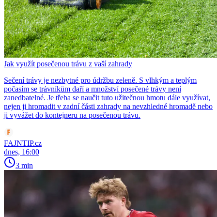
Jak využít posečenou trávu z vaší zahrady
Sečení trávy je nezbytné pro údržbu zeleně. S vlhkým a teplým
počasím se trávníkům daří a množství posečené trávy není
zanedbatelné. Je třeba se naučit tuto užitečnou hmotu dále využívat,
nejen ji hromadit v zadní části zahrady na nevzhledné hromadě nebo
ji vyvážet do kontejneru na posečenou trávu.
FAJNTIP.cz
dnes, 16:00
3 min