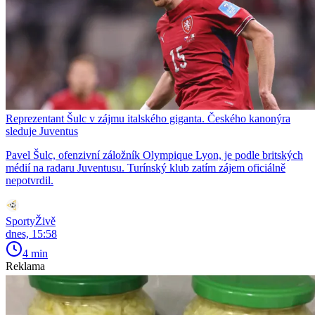
Reprezentant Šulc v zájmu italského giganta. Českého kanonýra
sleduje Juventus
Pavel Šulc, ofenzivní záložník Olympique Lyon, je podle britských
médií na radaru Juventusu. Turínský klub zatím zájem oficiálně
nepotvrdil.
SportyŽivě
dnes, 15:58
4 min
Reklama