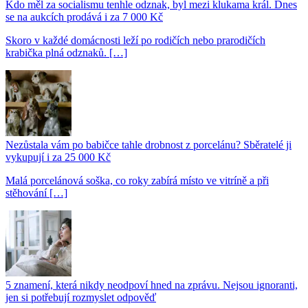
Kdo měl za socialismu tenhle odznak, byl mezi klukama král. Dnes
se na aukcích prodává i za 7 000 Kč
Skoro v každé domácnosti leží po rodičích nebo prarodičích
krabička plná odznaků. […]
Nezůstala vám po babičce tahle drobnost z porcelánu? Sběratelé ji
vykupují i za 25 000 Kč
Malá porcelánová soška, co roky zabírá místo ve vitríně a při
stěhování […]
5 znamení, která nikdy neodpoví hned na zprávu. Nejsou ignoranti,
jen si potřebují rozmyslet odpověď