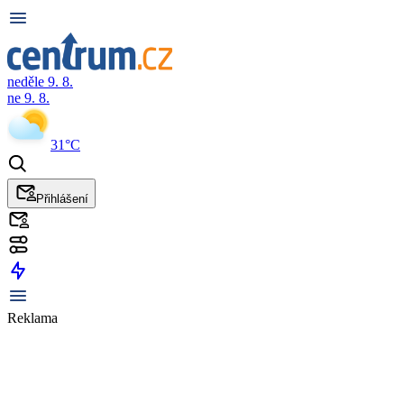
neděle 9. 8.
ne 9. 8.
31°C
Přihlášení
Reklama