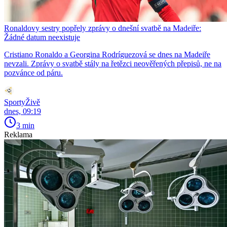
Ronaldovy sestry popřely zprávy o dnešní svatbě na Madeiře:
Žádné datum neexistuje
Cristiano Ronaldo a Georgina Rodríguezová se dnes na Madeiře
nevzali. Zprávy o svatbě stály na řetězci neověřených přepisů, ne na
pozvánce od páru.
SportyŽivě
dnes, 09:19
3 min
Reklama