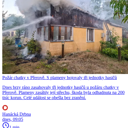
Požár chatky v Přerově. S plameny bojovaly tři jednotky hasičů
Dnes brzy ráno zasahovaly tři jednotky hasičů u požáru chatky v
Přerově. Plameny zasáhly její střechu, škoda byla odhadnuta na 200
tisíc korun. Celé událost se obešla bez zranění.
Hanácká Drbna
dnes, 09:05
1 min