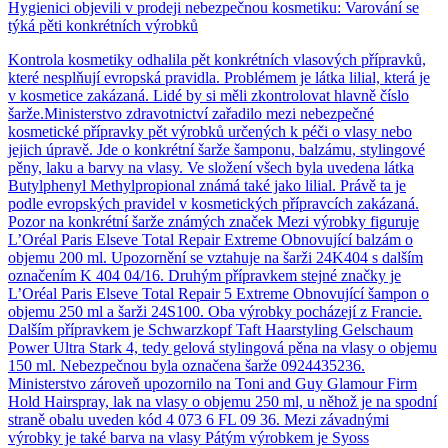
Hygienici objevili v prodeji nebezpečnou kosmetiku: Varování se
týká pěti konkrétních výrobků
Kontrola kosmetiky odhalila pět konkrétních vlasových přípravků,
které nesplňují evropská pravidla. Problémem je látka lilial, která je
v kosmetice zakázaná. Lidé by si měli zkontrolovat hlavně číslo
šarže.Ministerstvo zdravotnictví zařadilo mezi nebezpečné
kosmetické přípravky pět výrobků určených k péči o vlasy nebo
jejich úpravě. Jde o konkrétní šarže šamponu, balzámu, stylingové
pěny, laku a barvy na vlasy. Ve složení všech byla uvedena látka
Butylphenyl Methylpropional známá také jako lilial. Právě ta je
podle evropských pravidel v kosmetických přípravcích zakázaná.
Pozor na konkrétní šarže známých značek Mezi výrobky figuruje
L’Oréal Paris Elseve Total Repair Extreme Obnovující balzám o
objemu 200 ml. Upozornění se vztahuje na šarži 24K404 s dalším
označením K 404 04/16. Druhým přípravkem stejné značky je
L’Oréal Paris Elseve Total Repair 5 Extreme Obnovující šampon o
objemu 250 ml a šarži 24S100. Oba výrobky pocházejí z Francie.
Dalším přípravkem je Schwarzkopf Taft Haarstyling Gelschaum
Power Ultra Stark 4, tedy gelová stylingová pěna na vlasy o objemu
150 ml. Nebezpečnou byla označena šarže 0924435236.
Ministerstvo zároveň upozornilo na Toni and Guy Glamour Firm
Hold Hairspray, lak na vlasy o objemu 250 ml, u něhož je na spodní
straně obalu uveden kód 4 073 6 FL 09 36. Mezi závadnými
výrobky je také barva na vlasy Pátým výrobkem je Syoss