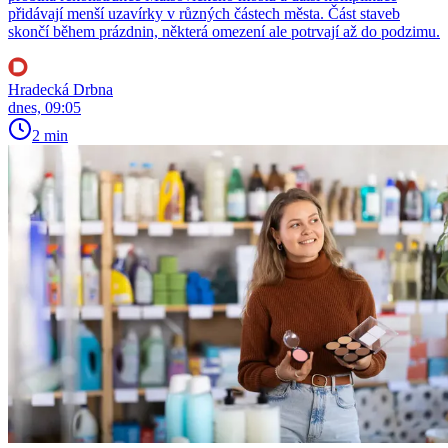
přidávají menší uzavírky v různých částech města. Část staveb
skončí během prázdnin, některá omezení ale potrvají až do podzimu.
Hradecká Drbna
dnes, 09:05
2 min