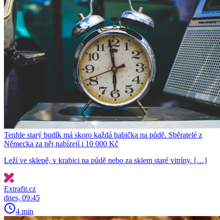
Tenhle starý budík má skoro každá babička na půdě. Sběratelé z
Německa za něj nabízejí i 10 000 Kč
Leží ve sklepě, v krabici na půdě nebo za sklem staré vitríny. […]
Extrafit.cz
dnes, 09:45
4 min