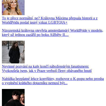
To je přece normální, ne? Královna Máxima přepsala historii a z
WorldPridu poslal jasný vzkaz LGBTQIA+
Nizozemská královna otevřela amsterdamský WorldPride v modelu,
který už jednou zazářil po boku Alžběty II....
Nevinné pozvání na kafe končí náboženským fanatismem:
Vyzkoušela jsem, jak v Praze verbují členy obávaného hnutí
Nabídka bezplatné lekce korejštiny, rozhovor o K-popu nebo prosba
o vyplnění krátkého dotazníku nemusí být...