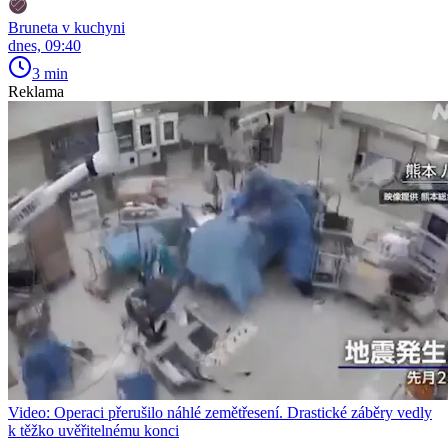
Bruneta v kuchyni
dnes, 09:40
3 min
Reklama
Video: Operaci přerušilo náhlé zemětřesení. Drastické záběry vedly
k těžko uvěřitelnému konci