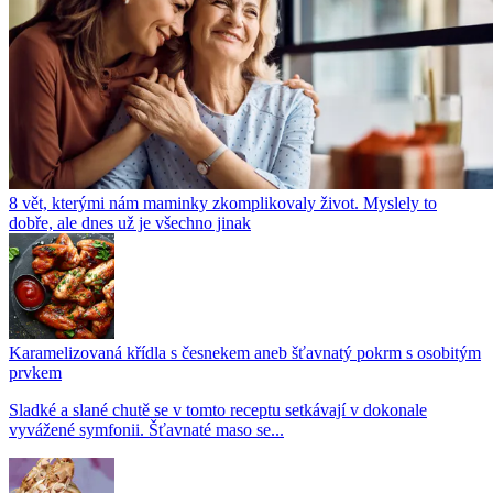
8 vět, kterými nám maminky zkomplikovaly život. Myslely to
dobře, ale dnes už je všechno jinak
Karamelizovaná křídla s česnekem aneb šťavnatý pokrm s osobitým
prvkem
Sladké a slané chutě se v tomto receptu setkávají v dokonale
vyvážené symfonii. Šťavnaté maso se...