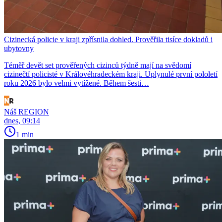
Cizinecká policie v kraji zpřísnila dohled. Prověřila tisíce dokladů i
ubytovny
Téměř devět set prověřených cizinců týdně mají na svědomí
cizinečtí policisté v Královéhradeckém kraji. Uplynulé první pololetí
roku 2026 bylo velmi vytížené. Během šesti…
Náš REGION
dnes, 09:14
1 min