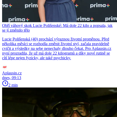
Obří váhový skok Lucie Polišenské: Má dole 22 kilo a popsala, jak
se jí změnilo tělo
Lucie Polišenská (40) prochází výraznou životní proměnou. Před
několika měsíci se rozhodla změnit životní styl, začala pravidelně
cvičit a výsledky na sebe nenechaly dlouho čekat. Pro Aplausin.cz
nyní prozradila, že už má dole 22 kilogramů a díky nové rutině se
cítí lépe nejen fyzicky, ale také psychicky.
Aplausin.cz
dnes, 09:13
2 min