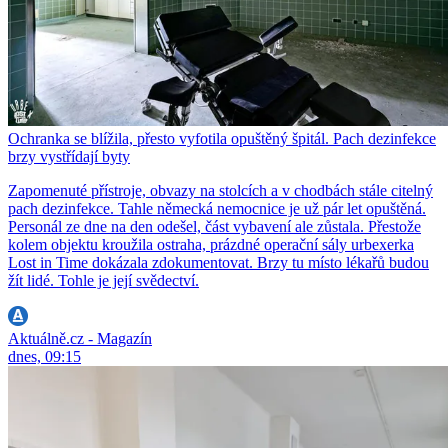
Ochranka se blížila, přesto vyfotila opuštěný špitál. Pach dezinfekce
brzy vystřídají byty
Zapomenuté přístroje, obvazy na stolcích a v chodbách stále citelný
pach dezinfekce. Tahle německá nemocnice je už pár let opuštěná.
Personál ze dne na den odešel, část vybavení ale zůstala. Přestože
kolem objektu kroužila ostraha, prázdné operační sály urbexerka
Lost in Time dokázala zdokumentovat. Brzy tu místo lékařů budou
žít lidé. Tohle je její svědectví.
Aktuálně.cz - Magazín
dnes, 09:15