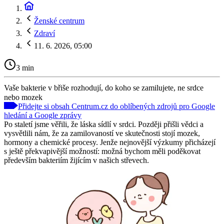
Ženské centrum
Zdraví
11. 6. 2026, 05:00
3 min
Vaše bakterie v břiše rozhodují, do koho se zamilujete, ne srdce
nebo mozek
Přidejte si obsah Centrum.cz do oblíbených zdrojů pro Google
hledání a Google zprávy
Po staletí jsme věřili, že láska sídlí v srdci. Později přišli vědci a
vysvětlili nám, že za zamilovaností ve skutečnosti stojí mozek,
hormony a chemické procesy. Jenže nejnovější výzkumy přicházejí
s ještě překvapivější možností: možná bychom měli poděkovat
především bakteriím žijícím v našich střevech.