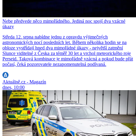
Nebe předvede něco mimořádného. Jediná noc spojí dva vzácné
úkazy
Středa 12. srpna nabídne jednu z opravdu výjimečných
astronomických nocí posledních let. Během několika hodin se na
obloze vystřídají hned dva mimořádné úkazy - největší zatmění
Slunce viditelné z Česka za téměř 30 let a vrchol meteorického roje
Perseid. Taková kombinace je mimořádně vzácná a pokud bude přát
počasí, čeká pozorovatele nezapomenutelná podívaná.
Aktuálně.cz - Magazín
dnes, 10:00