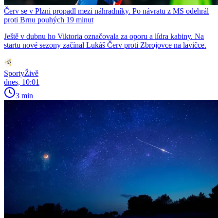
Červ se v Plzni propadl mezi náhradníky. Po návratu z MS odehrál
proti Brnu pouhých 19 minut
Ještě v dubnu ho Viktoria označovala za oporu a lídra kabiny. Na
startu nové sezony začínal Lukáš Červ proti Zbrojovce na lavičce.
SportyŽivě
dnes, 10:01
3 min