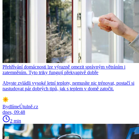
Přehřívání domácnosti lze výrazně omezit správným větráním i
zatemněním. Tyto triky fungují překvapivě dobře
Abyste zvládli vysoké letní teploty, nemusíte nic trénovat, postačí si
nastudovat pár dobrých tipů, jak s teplem v domě zatočit.
BydlímeÚtulně.cz
dnes, 09:48
2 min