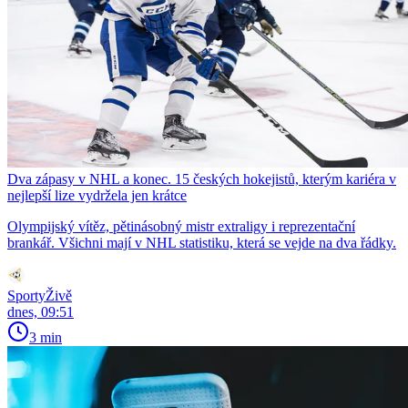
Dva zápasy v NHL a konec. 15 českých hokejistů, kterým kariéra v
nejlepší lize vydržela jen krátce
Olympijský vítěz, pětinásobný mistr extraligy i reprezentační
brankář. Všichni mají v NHL statistiku, která se vejde na dva řádky.
SportyŽivě
dnes, 09:51
3 min