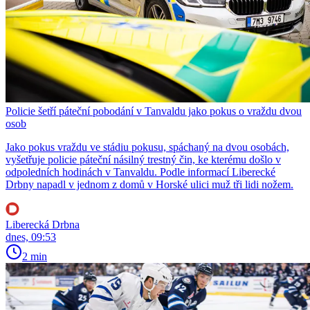
Policie šetří páteční pobodání v Tanvaldu jako pokus o vraždu dvou
osob
Jako pokus vraždu ve stádiu pokusu, spáchaný na dvou osobách,
vyšetřuje policie páteční násilný trestný čin, ke kterému došlo v
odpoledních hodinách v Tanvaldu. Podle informací Liberecké
Drbny napadl v jednom z domů v Horské ulici muž tři lidi nožem.
Liberecká Drbna
dnes, 09:53
2 min