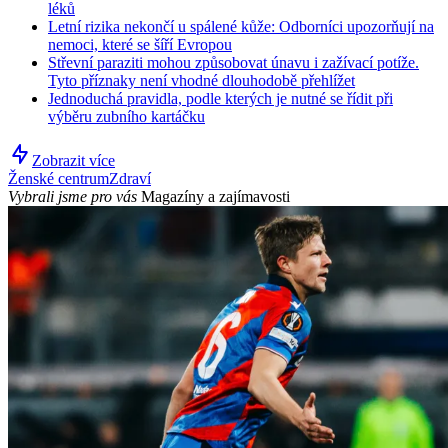
léků
Letní rizika nekončí u spálené kůže: Odborníci upozorňují na
nemoci, které se šíří Evropou
Střevní paraziti mohou způsobovat únavu i zažívací potíže.
Tyto příznaky není vhodné dlouhodobě přehlížet
Jednoduchá pravidla, podle kterých je nutné se řídit při
výběru zubního kartáčku
Zobrazit více
Ženské centrum
Zdraví
Vybrali jsme pro vás
Magazíny a zajímavosti