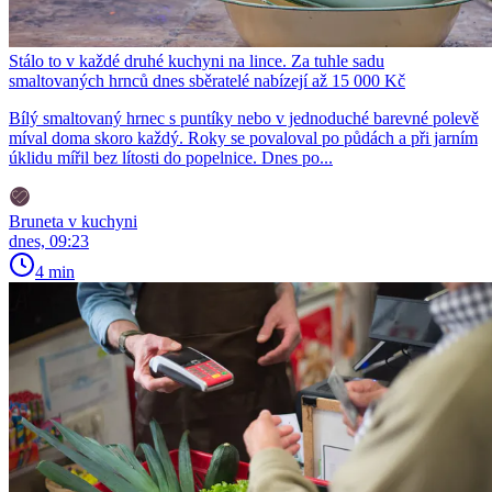
Stálo to v každé druhé kuchyni na lince. Za tuhle sadu
smaltovaných hrnců dnes sběratelé nabízejí až 15 000 Kč
Bílý smaltovaný hrnec s puntíky nebo v jednoduché barevné polevě
míval doma skoro každý. Roky se povaloval po půdách a při jarním
úklidu mířil bez lítosti do popelnice. Dnes po...
Bruneta v kuchyni
dnes, 09:23
4 min