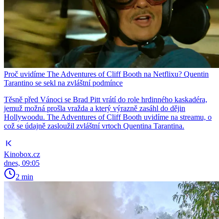
Proč uvidíme The Adventures of Cliff Booth na Netflixu? Quentin
Tarantino se sekl na zvláštní podmínce
Těsně před Vánoci se Brad Pitt vrátí do role hrdinného kaskadéra,
jemuž možná prošla vražda a který výrazně zasáhl do dějin
Hollywoodu. The Adventures of Cliff Booth uvidíme na streamu, o
což se údajně zasloužil zvláštní vrtoch Quentina Tarantina.
Kinobox.cz
dnes, 09:05
2 min