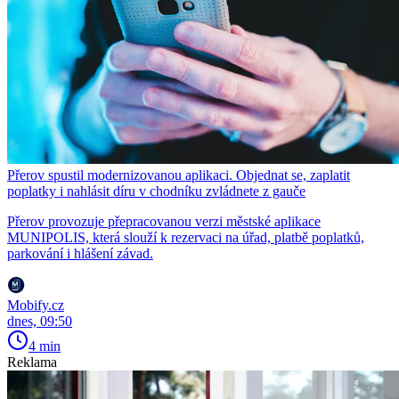
Přerov spustil modernizovanou aplikaci. Objednat se, zaplatit
poplatky i nahlásit díru v chodníku zvládnete z gauče
Přerov provozuje přepracovanou verzi městské aplikace
MUNIPOLIS, která slouží k rezervaci na úřad, platbě poplatků,
parkování i hlášení závad.
Mobify.cz
dnes, 09:50
4 min
Reklama