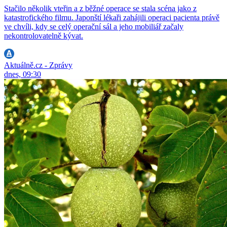
Stačilo několik vteřin a z běžné operace se stala scéna jako z
katastrofického filmu. Japonští lékaři zahájili operaci pacienta právě
ve chvíli, kdy se celý operační sál a jeho mobiliář začaly
nekontrolovatelně kývat.
Aktuálně.cz - Zprávy
dnes, 09:30