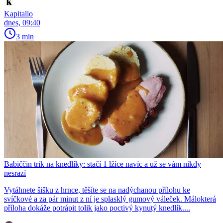
Kapitalio
dnes, 09:40
3 min
Babiččin trik na knedlíky: stačí 1 lžíce navíc a už se vám nikdy
nesrazí
Vytáhnete šišku z hrnce, těšíte se na nadýchanou přílohu ke
svíčkové a za pár minut z ní je splasklý gumový váleček. Málokterá
příloha dokáže potrápit tolik jako poctivý kynutý knedlík....