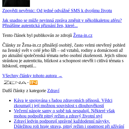
Zpovědi nevěrnic: Od jedné odvážné SMS k dvojímu životu
Jak snadno se může nevinná zpráva změnit v několikaletou aféru?
Přinášíme autentická přiznání žen, které...
Tento článek byl publikován ze zdrojů
Žena-in.cz
Články ze Žena-in.cz přinášejí osobitý, často velmi otevřený pohled
na ženský svět v celé jeho šíři – od vztahů, rodiny a domácnosti až
po aktuální společenská témata nebo osobní zkušenosti. Jejich silnou
stránkou je autenticita, blízkost a schopnost otevřít i citlivá témata s
lidskostí, empatií...
Všechny články tohoto autora →
Další články z kategorie
Zdraví
Káva je spojována s řadou zdravotních přínosů. Vědci
zkoumají i její možnou souvislost s dlouhověkostí
Večerní nápoje samy o sobě tuk nespalují. Některé však
mohou podpořit pitný režim a zdravý životní styl
Zdraví ledvin podporují správné každodenní návyky.
Důležitou roli hraje strava, pitný režim i opatrnost při užívání