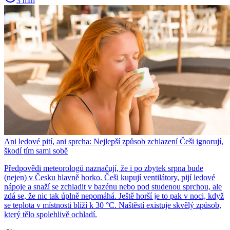
3 min
Ani ledové pití, ani sprcha: Nejlepší způsob zchlazení Češi ignorují,
škodí tím sami sobě
Předpovědi meteorologů naznačují, že i po zbytek srpna bude
(nejen) v Česku hlavně horko. Češi kupují ventilátory, pijí ledové
nápoje a snaží se zchladit v bazénu nebo pod studenou sprchou, ale
zdá se, že nic tak úplně nepomáhá. Ještě horší je to pak v noci, když
se teplota v místnosti blíží k 30 °C. Naštěstí existuje skvělý způsob,
který tělo spolehlivě ochladí.