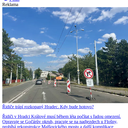
Reklama
Řidiče trápí rozkopaný Hradec. Kdy bude hotovo?
Řidiči v Hradci Králové musí během léta počítat s řadou omezení.
Opravuje se Gočárův okruh, pracuje se na nadjezdech u Flošny,
probíhá rekonstrukce Malšovického mostu a další komplikace