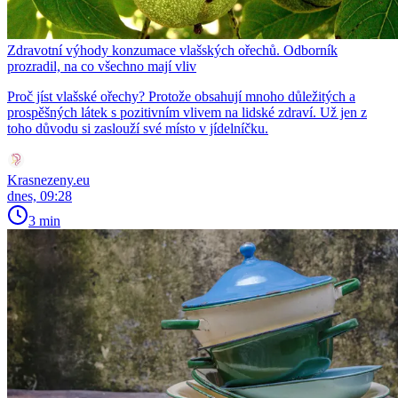
Zdravotní výhody konzumace vlašských ořechů. Odborník
prozradil, na co všechno mají vliv
Proč jíst vlašské ořechy? Protože obsahují mnoho důležitých a
prospěšných látek s pozitivním vlivem na lidské zdraví. Už jen z
toho důvodu si zaslouží své místo v jídelníčku.
Krasnezeny.eu
dnes, 09:28
3 min