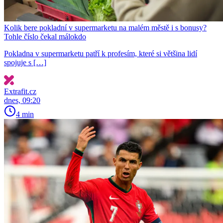
Kolik bere pokladní v supermarketu na malém městě i s bonusy?
Tohle číslo čekal málokdo
Pokladna v supermarketu patří k profesím, které si většina lidí
spojuje s […]
Extrafit.cz
dnes, 09:20
4 min