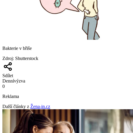
Bakterie v břiše
Zdroj
:
Shutterstock
Sdílet
Denní
výzva
0
Reklama
Další články z
Žena-in.cz