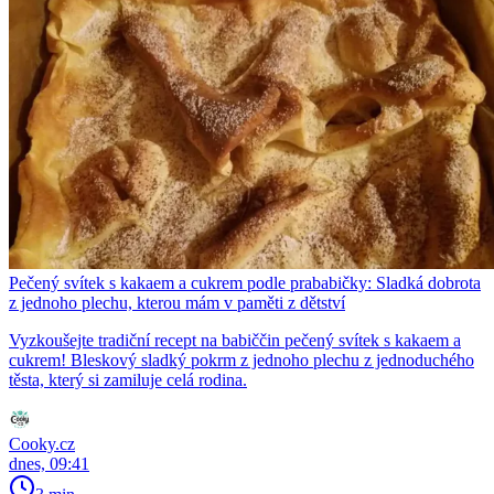
Pečený svítek s kakaem a cukrem podle prababičky: Sladká dobrota
z jednoho plechu, kterou mám v paměti z dětství
Vyzkoušejte tradiční recept na babiččin pečený svítek s kakaem a
cukrem! Bleskový sladký pokrm z jednoho plechu z jednoduchého
těsta, který si zamiluje celá rodina.
Cooky.cz
dnes, 09:41