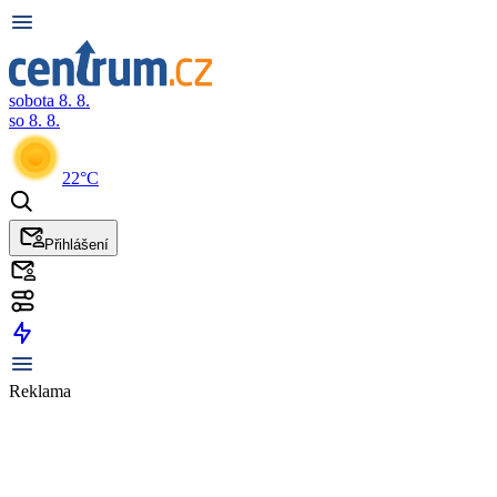
sobota 8. 8.
so 8. 8.
22°C
Přihlášení
Reklama