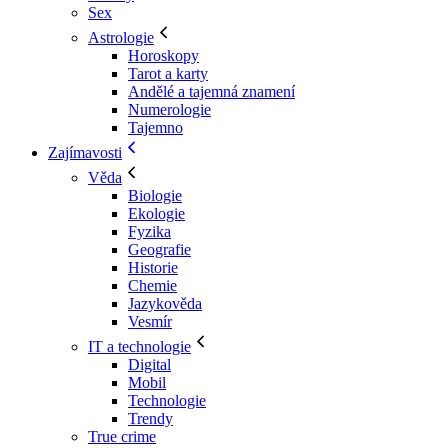
Sex
Astrologie
Horoskopy
Tarot a karty
Andělé a tajemná znamení
Numerologie
Tajemno
Zajímavosti
Věda
Biologie
Ekologie
Fyzika
Geografie
Historie
Chemie
Jazykověda
Vesmír
IT a technologie
Digital
Mobil
Technologie
Trendy
True crime