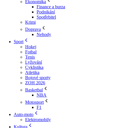
Ekonomika
Finance a burza
Podnikání
Spotřebitel
Krimi
Doprava
Nehody
Sport
Hokej
Fotbal
Tenis
Lyžování
Cyklistika
Atletika
Bojové sporty
ZOH 2026
Basketbal
NBA
Motosport
F1
Auto-moto
Elektromobily
Kultura