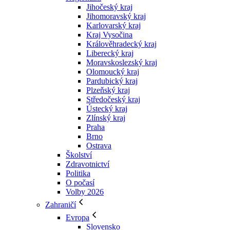
Jihočeský kraj
Jihomoravský kraj
Karlovarský kraj
Kraj Vysočina
Králověhradecký kraj
Liberecký kraj
Moravskoslezský kraj
Olomoucký kraj
Pardubický kraj
Plzeňský kraj
Středočeský kraj
Ústecký kraj
Zlínský kraj
Praha
Brno
Ostrava
Školství
Zdravotnictví
Politika
O počasí
Volby 2026
Zahraničí
Evropa
Slovensko