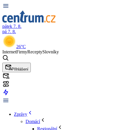
pátek 7. 8.
pá 7. 8.
26°C
Internet
Firmy
Recepty
Slovníky
Přihlášení
Zprávy
Domácí
Regionální