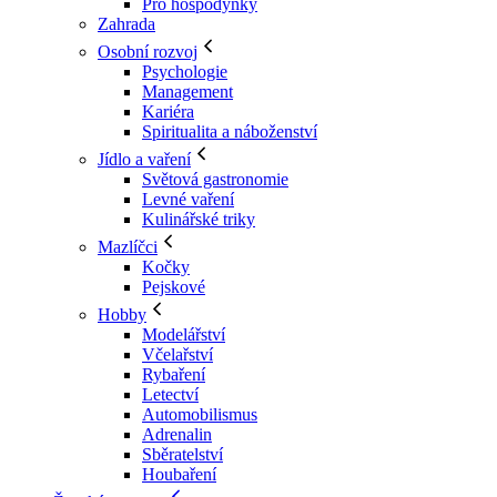
Pro hospodyňky
Zahrada
Osobní rozvoj
Psychologie
Management
Kariéra
Spiritualita a náboženství
Jídlo a vaření
Světová gastronomie
Levné vaření
Kulinářské triky
Mazlíčci
Kočky
Pejskové
Hobby
Modelářství
Včelařství
Rybaření
Letectví
Automobilismus
Adrenalin
Sběratelství
Houbaření