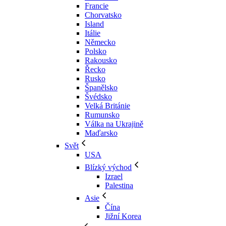
Francie
Chorvatsko
Island
Itálie
Německo
Polsko
Rakousko
Řecko
Rusko
Španělsko
Švédsko
Velká Británie
Rumunsko
Válka na Ukrajině
Maďarsko
Svět
USA
Blízký východ
Izrael
Palestina
Asie
Čína
Jižní Korea