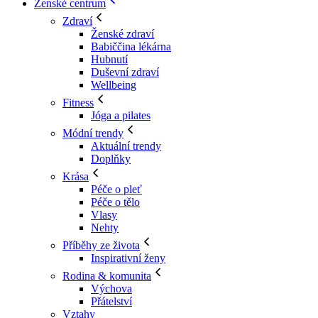
Ženské centrum
Zdraví
Ženské zdraví
Babiččina lékárna
Hubnutí
Duševní zdraví
Wellbeing
Fitness
Jóga a pilates
Módní trendy
Aktuální trendy
Doplňky
Krása
Péče o pleť
Péče o tělo
Vlasy
Nehty
Příběhy ze života
Inspirativní ženy
Rodina & komunita
Výchova
Přátelství
Vztahy