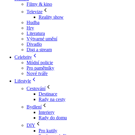
Filmy & kino
Televize
Reality show
Hudba
Hry
Literatura
Výtvarné umění
Divadlo
Digi a stream
Celebrity
Módní policie
Pro pamětníky
Nové tváře
Lifestyle
Cestování
Destinace
Rady na cesty
Bydlení
Interiery
Rady do domu
DIY
Pro kutily