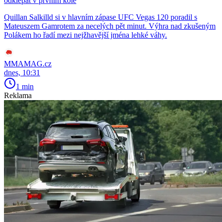
odklepat v prvním kole
Quillan Salkilld si v hlavním zápase UFC Vegas 120 poradil s
Mateuszem Gamrotem za necelých pět minut. Výhra nad zkušeným
Polákem ho řadí mezi nejžhavější jména lehké váhy.
MMAMAG.cz
dnes, 10:31
1 min
Reklama