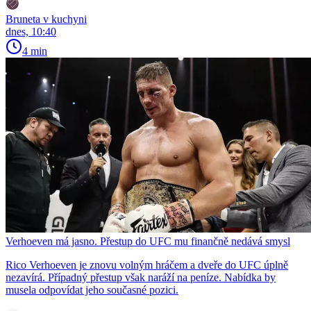
Bruneta v kuchyni
dnes, 10:40
4 min
Verhoeven má jasno. Přestup do UFC mu finančně nedává smysl
Rico Verhoeven je znovu volným hráčem a dveře do UFC úplně
nezavírá. Případný přestup však naráží na peníze. Nabídka by
musela odpovídat jeho současné pozici.