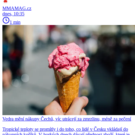
MMAMAG.cz
dnes, 10:35
1 min
Vedra mění nákupy Čechů, víc utrácejí za zmrzlinu, méně za pečení
Tropické teploty se promítly i do toho, co lidé v Česku vkládají do
nákupních košíků. V horkých dnech dávají přednost zboží, které je