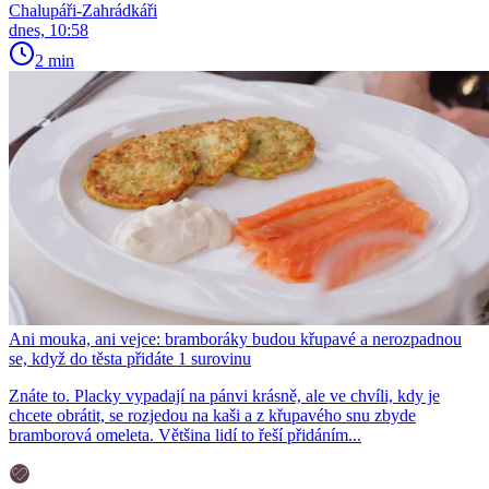
Chalupáři-Zahrádkáři
dnes, 10:58
2 min
Ani mouka, ani vejce: bramboráky budou křupavé a nerozpadnou
se, když do těsta přidáte 1 surovinu
Znáte to. Placky vypadají na pánvi krásně, ale ve chvíli, kdy je
chcete obrátit, se rozjedou na kaši a z křupavého snu zbyde
bramborová omeleta. Většina lidí to řeší přidáním...