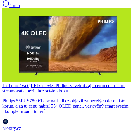
4 min
Lidl prodává QLED televizi Philips za velmi zajímavou cenu. Umí
streamovat a běží i bez set-top boxu
Philips 55PUS7800/12 se na Lidl.cz objevil za necelých deset tisíc
korun, a za tu cenu nabízí 55″ QLED panel, vestavěný smart systém
i kompletní sadu tunerů.
Mobify.cz