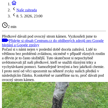
Naše zahrada
8. 5. 2026, 23:00
2 min
Předkové dávali pod ovocný strom kámen. Vyzkoušeli jsme to
Přidejte si obsah Centrum.cz do oblíbených zdrojů pro Google
hledání a Google zprávy
Počasí si s námi nejen v poslední době docela zahrává. Lidé to
většinou bez problémů zvládnou, nicméně v případě různých rostlin
a dřevin je to často složitější. Tuto skutečnost si nepochybně
uvědomovali již naši předkové, kteří se snažili různými triky a
vychytávkami pomoct. Samozřejmě levnými a bez jakékoli chemie.
I proto není od věci upozornit na některé zvyky našich předků v
následujícím článku. Konkrétně se zaměříme na to, proč dávali pod
ovocný strom kámen.