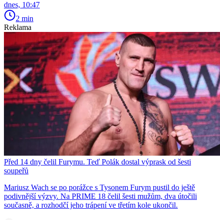
dnes, 10:47
2 min
Reklama
Před 14 dny čelil Furymu. Teď Polák dostal výprask od šesti
soupeřů
Mariusz Wach se po porážce s Tysonem Furym pustil do ještě
podivnější výzvy. Na PRIME 18 čelil šesti mužům, dva útočili
současně, a rozhodčí jeho trápení ve třetím kole ukončil.