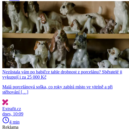
Nezůstala vám po babičce tahle drobnost z porcelánu? Sběratelé ji
vykupují i za 25 000 Kč
Malá porcelánová soška, co roky zabírá místo ve vitríně a při
stěhování […]
Extrafit.cz
dnes, 10:09
4 min
Reklama