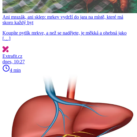
Ani mrazák, ani sklep: mrkev vydrží do jara na místě, které má
skoro každý byt
Koupíte pytlík mrkve, a než se nadějete, je měkká a ohebná jako
[…]
Extrafit.cz
dnes, 10:27
4 min