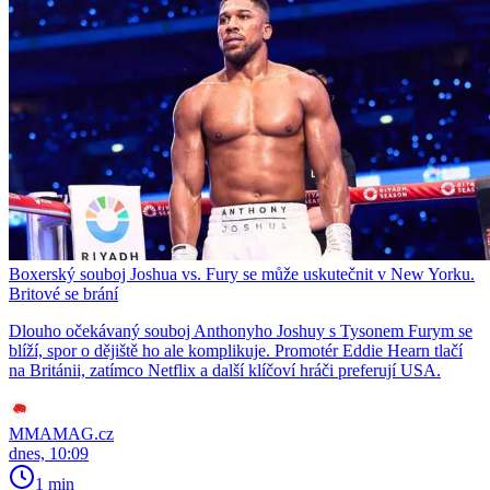
Boxerský souboj Joshua vs. Fury se může uskutečnit v New Yorku.
Britové se brání
Dlouho očekávaný souboj Anthonyho Joshuy s Tysonem Furym se
blíží, spor o dějiště ho ale komplikuje. Promotér Eddie Hearn tlačí
na Británii, zatímco Netflix a další klíčoví hráči preferují USA.
MMAMAG.cz
dnes, 10:09
1 min