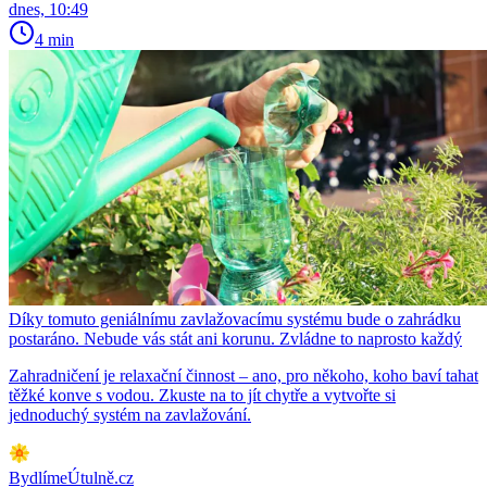
dnes, 10:49
4 min
Díky tomuto geniálnímu zavlažovacímu systému bude o zahrádku
postaráno. Nebude vás stát ani korunu. Zvládne to naprosto každý
Zahradničení je relaxační činnost – ano, pro někoho, koho baví tahat
těžké konve s vodou. Zkuste na to jít chytře a vytvořte si
jednoduchý systém na zavlažování.
BydlímeÚtulně.cz