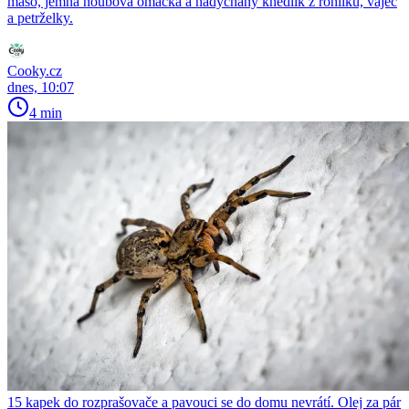
maso, jemná houbová omáčka a nadýchaný knedlík z rohlíků, vajec
a petrželky.
Cooky.cz
dnes, 10:07
4 min
15 kapek do rozprašovače a pavouci se do domu nevrátí. Olej za pár