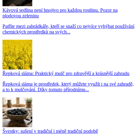
Kávová sedlina není hnojivo pro každou rostlinu. Pozor na
plodovou zeleninu
Patříte mezi zahrádkáře, kteří se snaží co nejvíce vyhýbat používání
chemických prostředků na svých...
Řepková sláma: Praktický mulč pro zdravější a krásnější zahradu
Řepková sláma je prostředek, který můžete využít i na své zahradě,
a to k mulčování. Díky tomuto přírodnímu...
Švestky: sušení v tradiční i méně tradiční podobě