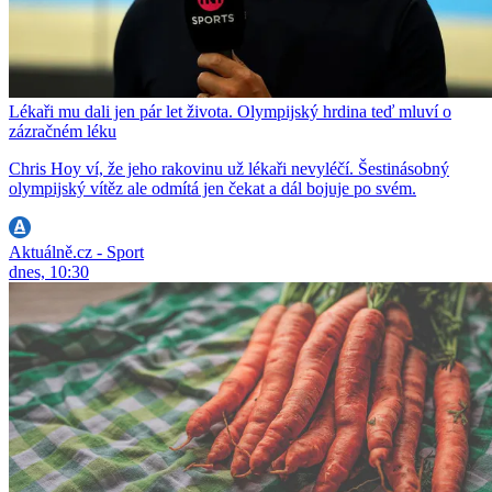
Lékaři mu dali jen pár let života. Olympijský hrdina teď mluví o
zázračném léku
Chris Hoy ví, že jeho rakovinu už lékaři nevyléčí. Šestinásobný
olympijský vítěz ale odmítá jen čekat a dál bojuje po svém.
Aktuálně.cz - Sport
dnes, 10:30