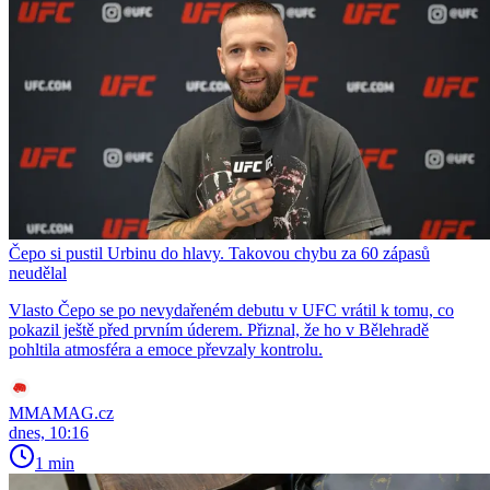
Čepo si pustil Urbinu do hlavy. Takovou chybu za 60 zápasů
neudělal
Vlasto Čepo se po nevydařeném debutu v UFC vrátil k tomu, co
pokazil ještě před prvním úderem. Přiznal, že ho v Bělehradě
pohltila atmosféra a emoce převzaly kontrolu.
MMAMAG.cz
dnes, 10:16
1 min