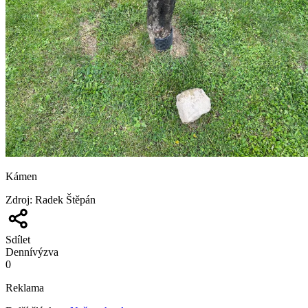
Kámen
Zdroj
:
Radek Štěpán
Sdílet
Denní
výzva
0
Reklama