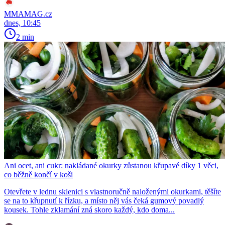
MMAMAG.cz
dnes, 10:45
2 min
Ani ocet, ani cukr: nakládané okurky zůstanou křupavé díky 1 věci,
co běžně končí v koši
Otevřete v lednu sklenici s vlastnoručně naloženými okurkami, těšíte
se na to křupnutí k řízku, a místo něj vás čeká gumový povadlý
kousek. Tohle zklamání zná skoro každý, kdo doma...