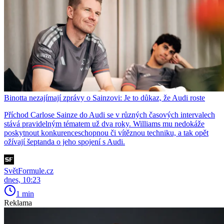
Binotta nezajímají zprávy o Sainzovi: Je to důkaz, že Audi roste
Příchod Carlose Sainze do Audi se v různých časových intervalech
stává pravidelným tématem už dva roky. Williams mu nedokáže
poskytnout konkurenceschopnou či vítěznou techniku, a tak opět
ožívají šeptanda o jeho spojení s Audi.
SvětFormule.cz
dnes, 10:23
1 min
Reklama