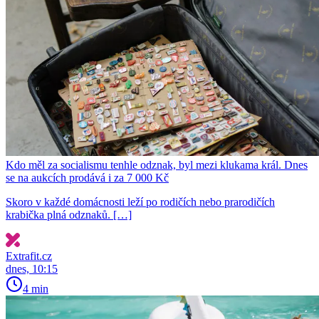
Kdo měl za socialismu tenhle odznak, byl mezi klukama král. Dnes
se na aukcích prodává i za 7 000 Kč
Skoro v každé domácnosti leží po rodičích nebo prarodičích
krabička plná odznaků. […]
Extrafit.cz
dnes, 10:15
4 min