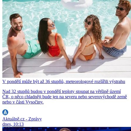
V pondělí může být až 36 stupňů, meteorologové rozšířili výstrahu
Nad 32 stupňů budou v pondělí teploty stoupat na většině území
ČR, o něco chladněji bude jen na severu nebo severovýchodě země
nebo v části Vysočiny.
Aktuálně.cz - Zprávy
dnes, 10:13