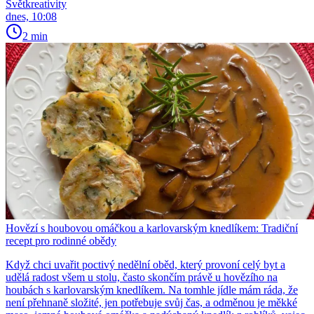
Světkreativity
dnes, 10:08
2 min
Hovězí s houbovou omáčkou a karlovarským knedlíkem: Tradiční
recept pro rodinné obědy
Když chci uvařit poctivý nedělní oběd, který provoní celý byt a
udělá radost všem u stolu, často skončím právě u hovězího na
houbách s karlovarským knedlíkem. Na tomhle jídle mám ráda, že
není přehnaně složité, jen potřebuje svůj čas, a odměnou je měkké