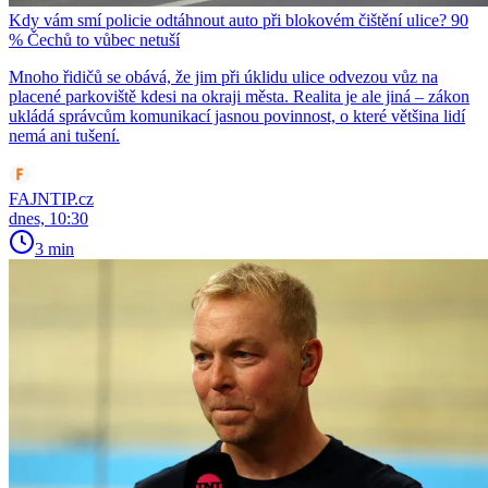
Kdy vám smí policie odtáhnout auto při blokovém čištění ulice? 90
% Čechů to vůbec netuší
Mnoho řidičů se obává, že jim při úklidu ulice odvezou vůz na
placené parkoviště kdesi na okraji města. Realita je ale jiná – zákon
ukládá správcům komunikací jasnou povinnost, o které většina lidí
nemá ani tušení.
FAJNTIP.cz
dnes, 10:30
3 min