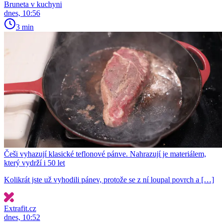
Bruneta v kuchyni
dnes, 10:56
3 min
Češi vyhazují klasické teflonové pánve. Nahrazují je materiálem,
který vydrží i 50 let
Kolikrát jste už vyhodili pánev, protože se z ní loupal povrch a […]
Extrafit.cz
dnes, 10:52