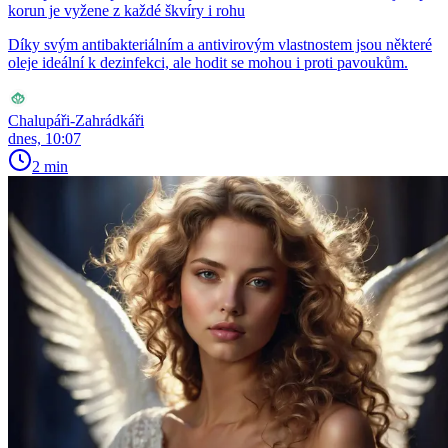
korun je vyžene z každé škvíry i rohu
Díky svým antibakteriálním a antivirovým vlastnostem jsou některé
oleje ideální k dezinfekci, ale hodit se mohou i proti pavoukům.
Chalupáři-Zahrádkáři
dnes, 10:07
2 min