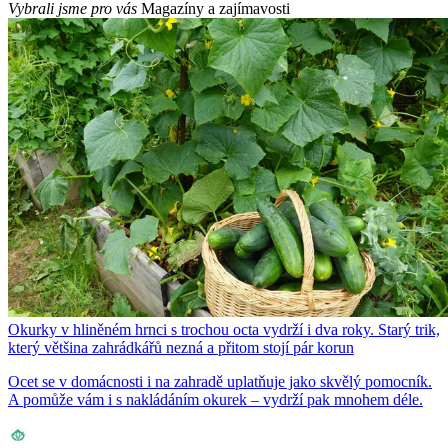
Vybrali jsme pro vás
Magazíny a zajímavosti
Okurky v hliněném hrnci s trochou octa vydrží i dva roky. Starý trik,
který většina zahrádkářů nezná a přitom stojí pár korun
Ocet se v domácnosti i na zahradě uplatňuje jako skvělý pomocník.
A pomůže vám i s nakládáním okurek – vydrží pak mnohem déle.