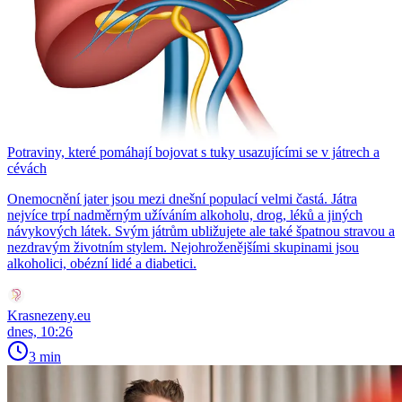
Potraviny, které pomáhají bojovat s tuky usazujícími se v játrech a
cévách
Onemocnění jater jsou mezi dnešní populací velmi častá. Játra
nejvíce trpí nadměrným užíváním alkoholu, drog, léků a jiných
návykových látek. Svým játrům ubližujete ale také špatnou stravou a
nezdravým životním stylem. Nejohroženějšími skupinami jsou
alkoholici, obézní lidé a diabetici.
Krasnezeny.eu
dnes, 10:26
3 min