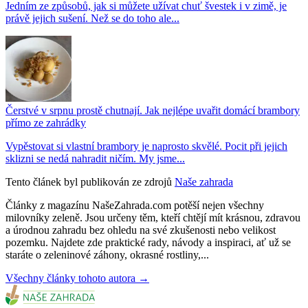
Jedním ze způsobů, jak si můžete užívat chuť švestek i v zimě, je
právě jejich sušení. Než se do toho ale...
Čerstvé v srpnu prostě chutnají. Jak nejlépe uvařit domácí brambory
přímo ze zahrádky
Vypěstovat si vlastní brambory je naprosto skvělé. Pocit při jejich
sklizni se nedá nahradit ničím. My jsme...
Tento článek byl publikován ze zdrojů
Naše zahrada
Články z magazínu NašeZahrada.com potěší nejen všechny
milovníky zeleně. Jsou určeny těm, kteří chtějí mít krásnou, zdravou
a úrodnou zahradu bez ohledu na své zkušenosti nebo velikost
pozemku. Najdete zde praktické rady, návody a inspiraci, ať už se
staráte o zeleninové záhony, okrasné rostliny,...
Všechny články tohoto autora →