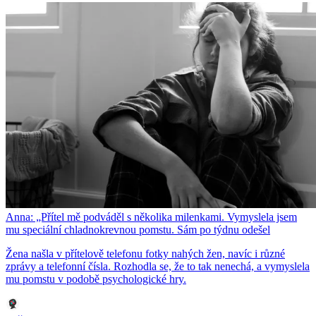
Anna: „Přítel mě podváděl s několika milenkami. Vymyslela jsem
mu speciální chladnokrevnou pomstu. Sám po týdnu odešel
Žena našla v přítelově telefonu fotky nahých žen, navíc i různé
zprávy a telefonní čísla. Rozhodla se, že to tak nenechá, a vymyslela
mu pomstu v podobě psychologické hry.