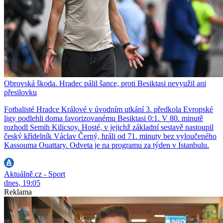
Obrovská škoda. Hradec pálil šance, proti Besiktasi nevyužil ani
přesilovku
Fotbalisté Hradce Králové v úvodním utkání 3. předkola Evropské
ligy podlehli doma favorizovanému Besiktasi 0:1. V 80. minutě
rozhodl Semih Kilicsoy. Hosté, v jejichž základní sestavě nastoupil
český křídelník Václav Černý, hráli od 71. minuty bez vyloučeného
Kassouma Ouattary. Odveta je na programu za týden v Istanbulu.
Aktuálně.cz - Sport
dnes, 19:05
Reklama