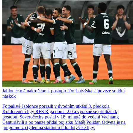
Jablonec má nakročeno k postupu. Do Lotyšska si poveze solidní
náskok
Fotbalisté Jablonce porazili v úvodním utkání 3. předkola
Konferenční ligy RFS Riga doma 2:0 a výrazně se přiblížili k
postupu. Severočechy poslal v 18. minutě do vedení Vachtang
Čanturišvili a po pauze přidal pojistku Matěj Polidar. Odveta je na
programu za týden na stadionu lídra lotyšské ligy.