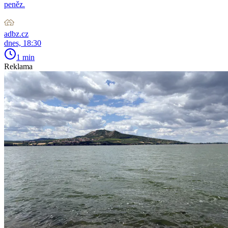
peněz.
adbz.cz
dnes, 18:30
1 min
Reklama