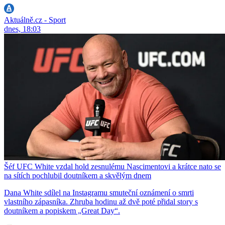
Aktuálně.cz - Sport
dnes, 18:03
Šéf UFC White vzdal hold zesnulému Nascimentovi a krátce nato se
na sítích pochlubil doutníkem a skvělým dnem
Dana White sdílel na Instagramu smuteční oznámení o smrti
vlastního zápasníka. Zhruba hodinu až dvě poté přidal story s
doutníkem a popiskem „Great Day“.