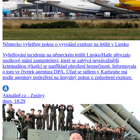
Německo vyšetřuje pokus o vyvolání exploze na letišti v Lipsku
Vyšetřování incidentu na německém letišti Lipsko/Halle převzalo
spolkové státní zastupitelství, které se zabývá nejzávažnější
kriminalitou týkající se například ohrožení bezpečnosti. Informovala
o tom ve čtvrtek agentura DPA. Úřad se sídlem v Karlsruhe má
podle agentury podezření na úmyslný pokus o způsobení exploze.
Aktuálně.cz - Zprávy
dnes, 18:29