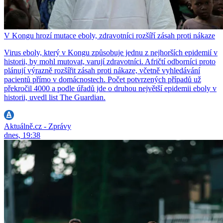
V Kongu hrozí mutace eboly, zdravotníci rozšíří zásah proti nákaze
Virus eboly, který v Kongu způsobuje jednu z nejhorších epidemií v
historii, by mohl mutovat, varují zdravotníci. Afričtí odborníci proto
plánují výrazně rozšířit zásah proti nákaze, včetně vyhledávání
pacientů přímo v domácnostech. Počet potvrzených případů už
překročil 4000 a podle úřadů jde o druhou největší epidemii eboly v
historii, uvedl list The Guardian.
Aktuálně.cz - Zprávy
dnes, 19:38