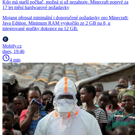
Kdo má starší počítač, možná si už nezahraje. Minecraft poprvé za
17 let mění hardwarové požadavky
Mojang přepsal minimální i doporučené požadavky pro Minecraft:
Java Edition. Minimum RAM vyskočilo ze 2 GB na 8, u
integrované grafiky dokonce na 12 GB.
Mobify.cz
dnes, 19:46
4 min