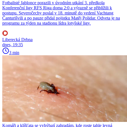
Fotbalisté Jablonce porazili v úvodním utkání 3. předkola
Konferenční ligy RFS Riga doma 2:0 a výrazně se přiblížili k
postupu. Severočechy poslal v 18. minutě do vedení Vachtang
Čanturišvili a po pauze přidal pojistku Matěj Polidar. Odveta je na
programu za týden na stadionu lídra lotyšské ligy.
Liberecká Drbna
dnes, 19:35
3 min
Komáři a klíšťata se vyhýbají zahradám, kde roste tahle levná