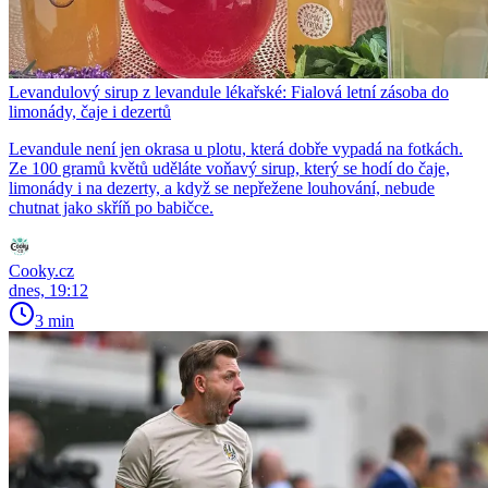
Levandulový sirup z levandule lékařské: Fialová letní zásoba do
limonády, čaje i dezertů
Levandule není jen okrasa u plotu, která dobře vypadá na fotkách.
Ze 100 gramů květů uděláte voňavý sirup, který se hodí do čaje,
limonády i na dezerty, a když se nepřežene louhování, nebude
chutnat jako skříň po babičce.
Cooky.cz
dnes, 19:12
3 min