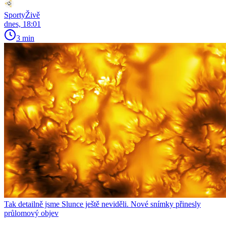
SportyŽivě
dnes, 18:01
3 min
Tak detailně jsme Slunce ještě neviděli. Nové snímky přinesly
průlomový objev