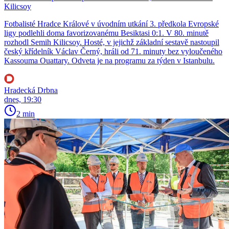
Kilicsoy
Fotbalisté Hradce Králové v úvodním utkání 3. předkola Evropské
ligy podlehli doma favorizovanému Besiktasi 0:1. V 80. minutě
rozhodl Semih Kilicsoy. Hosté, v jejichž základní sestavě nastoupil
český křídelník Václav Černý, hráli od 71. minuty bez vyloučeného
Kassouma Ouattary. Odveta je na programu za týden v Istanbulu.
Hradecká Drbna
dnes, 19:30
2 min