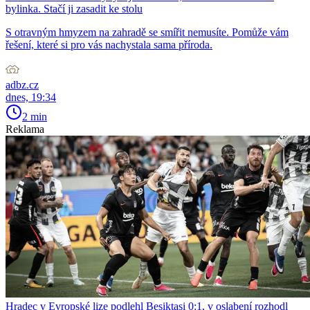
bylinka. Stačí ji zasadit ke stolu
S otravným hmyzem na zahradě se smířit nemusíte. Pomůže vám
řešení, které si pro vás nachystala sama příroda.
adbz.cz
dnes, 19:34
2 min
Reklama
Hradec v Evropské lize podlehl Besiktasi 0:1, v oslabení rozhodl