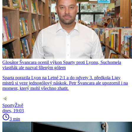
Glosátor Švancara ocenil výkon Sparty proti Lyonu, Suchomela
vlastňák ale nazval šíleným gólem
Sparta porazila Lyon na Letné 2:1 a do odvety 3. předkola Ligy
mistrů si veze jednogólový náskok. Petr Švancara ale upozornil i na
moment, který mohl všechno zhatit.
SportyŽivě
dnes, 19:03
3 min