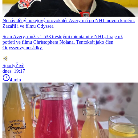
Nenáviděný hokejový provokatér Avery má po NHL novou kariéru.
Zazářil i ve filmu Odyssea
Sean Avery, muž s 1 533 trestnými minutami v NHL, hraje už
potřetí ve filmu Christophera Nolana. Tentokrát jako člen
Odysseovy posádky.
SportyŽivě
dnes, 19:17
4 min