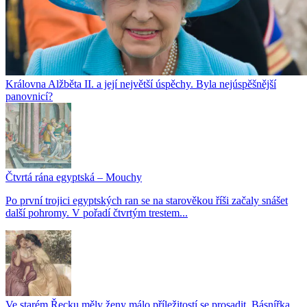
Královna Alžběta II. a její největší úspěchy. Byla nejúspěšnější
panovnicí?
Čtvrtá rána egyptská – Mouchy
Po první trojici egyptských ran se na starověkou říši začaly snášet
další pohromy. V pořadí čtvrtým trestem...
Ve starém Řecku měly ženy málo příležitostí se prosadit. Básnířka