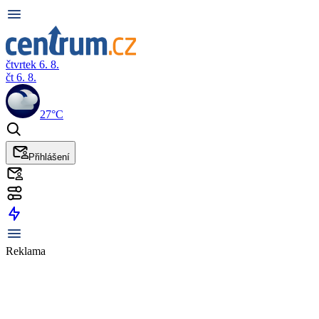
čtvrtek 6. 8.
čt 6. 8.
27°C
Přihlášení
Reklama