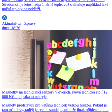
Středomoří je letos nadprůměrně teplé, což ovlivňuje například také
noční teploty na pobřeží.
Aktuálně.cz - Zprávy
dnes, 18:36
Magnetky na lednici ničí senzory v dveřích. Nová lednička stojí 12
000 Kč a pojistka to nekryje
Magnety představují pro většinu ledniček velkou hrozbu. Pokud je
tam máte i vy, raději je rychle sundejte, protože jinak přijdete o plno