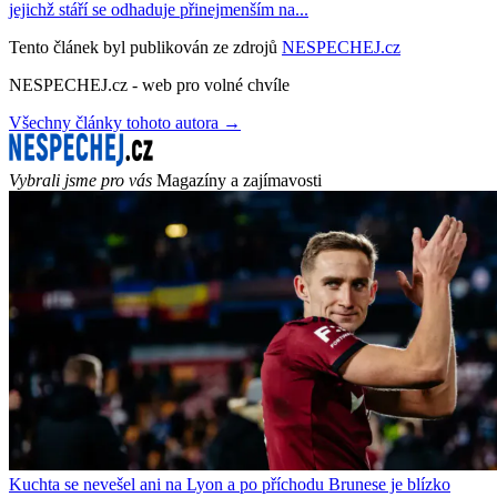
jejichž stáří se odhaduje přinejmenším na...
Tento článek byl publikován ze zdrojů
NESPECHEJ.cz
NESPECHEJ.cz - web pro volné chvíle
Všechny články tohoto autora →
Vybrali jsme pro vás
Magazíny a zajímavosti
Kuchta se nevešel ani na Lyon a po příchodu Brunese je blízko