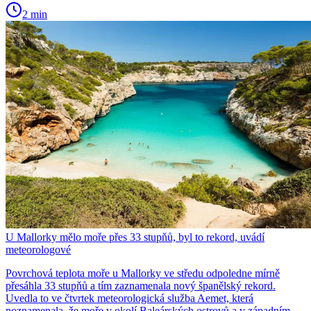
2 min
U Mallorky mělo moře přes 33 stupňů, byl to rekord, uvádí
meteorologové
Povrchová teplota moře u Mallorky ve středu odpoledne mírně
přesáhla 33 stupňů a tím zaznamenala nový španělský rekord.
Uvedla to ve čtvrtek meteorologická služba Aemet, která
poznamenala, že moře v okolí Baleárských ostrovů a v západním