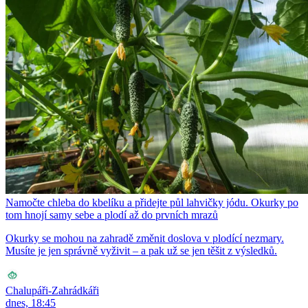
Namočte chleba do kbelíku a přidejte půl lahvičky jódu. Okurky po
tom hnojí samy sebe a plodí až do prvních mrazů
Okurky se mohou na zahradě změnit doslova v plodící nezmary.
Musíte je jen správně vyživit – a pak už se jen těšit z výsledků.
Chalupáři-Zahrádkáři
dnes, 18:45