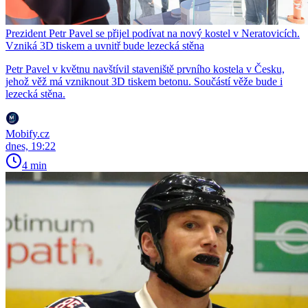
Prezident Petr Pavel se přijel podívat na nový kostel v Neratovicích.
Vzniká 3D tiskem a uvnitř bude lezecká stěna
Petr Pavel v květnu navštívil staveniště prvního kostela v Česku,
jehož věž má vzniknout 3D tiskem betonu. Součástí věže bude i
lezecká stěna.
Mobify.cz
dnes, 19:22
4 min