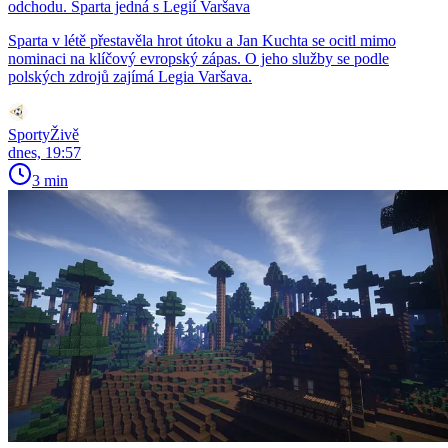
odchodu. Sparta jedná s Legií Varšava
Sparta v létě přestavěla hrot útoku a Jan Kuchta se ocitl mimo
nominaci na klíčový evropský zápas. O jeho služby se podle
polských zdrojů zajímá Legia Varšava.
SportyŽivě
dnes, 19:57
3 min