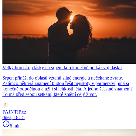
Velký horoskop lásky na srpen: kdo konečně potká svoji lásku
Srpen přináší do oblasti vztahů silné energie a nečekané zvraty.
Zatímco některá znamení budou řešit nejistoty v partnerství, jiná si
konečně odpočinou a užijí si lehkosti léta. A jedno šťastné znamení?
To má před sebou setkání, které změní celý život.
FAJNTIP.cz
dnes, 18:15
6 min