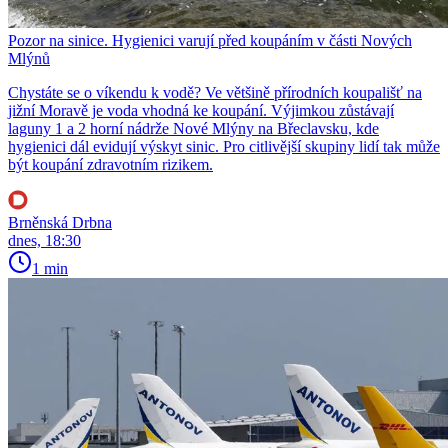
Pozor na sinice. Hygienici varují před koupáním v části Nových
Mlýnů
Chystáte se o víkendu k vodě? Ve většině přírodních koupališť na
jižní Moravě je voda vhodná ke koupání. Výjimkou zůstávají
laguny 1 a 2 horní nádrže Nové Mlýny na Břeclavsku, kde
hygienici dál evidují výskyt sinic. Pro citlivější skupiny lidí tak může
být koupání zdravotním rizikem.
Brněnská Drbna
dnes, 18:30
1 min