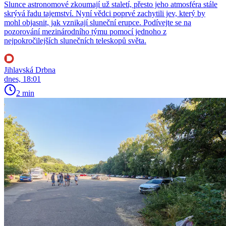
Slunce astronomové zkoumají už staletí, přesto jeho atmosféra stále
skrývá řadu tajemství. Nyní vědci poprvé zachytili jev, který by
mohl objasnit, jak vznikají sluneční erupce. Podívejte se na
pozorování mezinárodního týmu pomocí jednoho z
nejpokročilejších slunečních teleskopů světa.
Jihlavská Drbna
dnes, 18:01
2 min