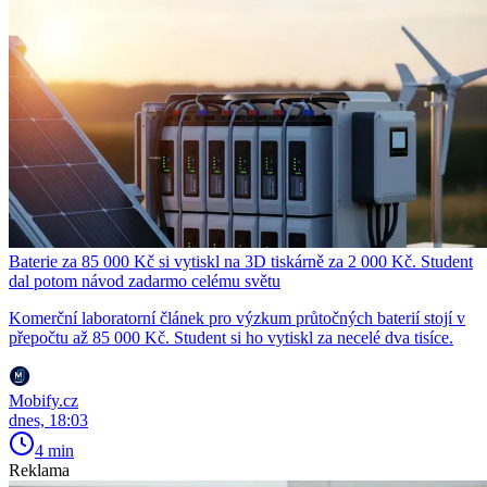
Baterie za 85 000 Kč si vytiskl na 3D tiskárně za 2 000 Kč. Student
dal potom návod zadarmo celému světu
Komerční laboratorní článek pro výzkum průtočných baterií stojí v
přepočtu až 85 000 Kč. Student si ho vytiskl za necelé dva tisíce.
Mobify.cz
dnes, 18:03
4 min
Reklama