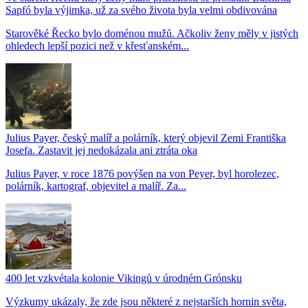
Sapfó byla výjimka, už za svého života byla velmi obdivována
Starověké Řecko bylo doménou mužů. Ačkoliv ženy měly v jistých
ohledech lepší pozici než v křesťanském...
Julius Payer, český malíř a polárník, který objevil Zemi Františka
Josefa. Zastavit jej nedokázala ani ztráta oka
Julius Payer, v roce 1876 povýšen na von Peyer, byl horolezec,
polárník, kartograf, objevitel a malíř. Za...
400 let vzkvétala kolonie Vikingů v úrodném Grónsku
Výzkumy ukázaly, že zde jsou některé z nejstarších hornin světa,