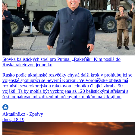
Stovka balistických střel pro Putina. „Rakeťák“ Kim posílá do
Ruska raketovou jednotku
Rusko podle ukrajinské rozvědky chystá další krok v prohlubující se
vojenské spolupráci se Severní Koreou. Ve Voroněžské oblasti má
rozmístit severokorejskou raketovou jednotku čítající zhruba 90
vojáků. Ta by mohla být vyzbrojena až 120 balistickými střelami a
šesti odpalovacími zařízeními určenými k útokům na Ukrajinu.
Aktuálně.cz - Zprávy
dnes, 18:19