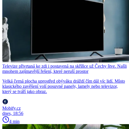
Televize přivrtaná ke zdi i postavená na skříňce už Čechy štve. Našli
mnohem zajímavější řešení, které neruší prostor
Velká černá plocha uprostřed obýváku dráždí čím dál víc lidí. Místo
klasického zavěšení volí posuvné panely, lamely nebo televizor,
který se tváří jako obraz.
Mobify.cz
dnes, 18:56
4 min