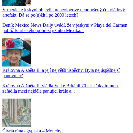
V mexické jeskyni objevili archeologové neporušený čokoládový
artefakt. Dá se po(u)žít i po 2000 letech?
Deník Mexico News Daily uvádí, že v jeskyni v Playa del Carmen
poblíž karibského pobřeží jižního Mexika...
Královna Alžběta II. a její největší úspěchy. Byla nejúspěšnější
panovnicí?
Královna Alžběta II. vládla Velké Británii 70 let. Díky tomu se
zařadila mezi nejdéle panující krále a...
Čtvrtá rána egyptská – Mouchy