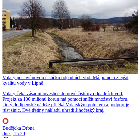
Volary postaví novou čističku odpadních vod. Má pomoci zlepšit
kvalitu vody v Lipně
Volary čeká zásadní investice do nové čistírny odpadních vod.
Projekt za 100 milionů korun má pomoci snížit množství fosforu,
který do lipenské nádrže přitéká Volarským potokem a podporuje
růst sinic. Dvě třetiny nákladů uhradí Jihočeský kraj.
Budějcká Drbna
dnes, 15:29