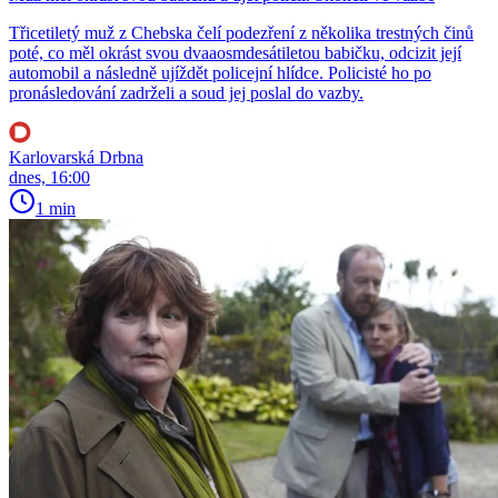
Třicetiletý muž z Chebska čelí podezření z několika trestných činů
poté, co měl okrást svou dvaaosmdesátiletou babičku, odcizit její
automobil a následně ujíždět policejní hlídce. Policisté ho po
pronásledování zadrželi a soud jej poslal do vazby.
Karlovarská Drbna
dnes, 16:00
1 min