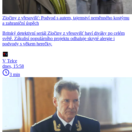
Zločiny z vřesovišť: Podvod s autem, tajemství neměnného kostýmu
a zahraniční úspěch
Britský detektivní seriál Zločiny z vřesovišť baví diváky po celém
světě. Zákulisí populárního projektu odhaluje skryté alergie i
podvody s věkem herečky.
V Telce
dnes, 15:58
3 min