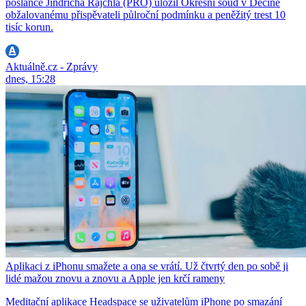
poslance Jindřicha Rajchla (PRO) uložil Okresní soud v Děčíně
obžalovanému přispěvateli půlroční podmínku a peněžitý trest 10
tisíc korun.
Aktuálně.cz - Zprávy
dnes, 15:28
Aplikaci z iPhonu smažete a ona se vrátí. Už čtvrtý den po sobě ji
lidé mažou znovu a znovu a Apple jen krčí rameny
Meditační aplikace Headspace se uživatelům iPhone po smazání