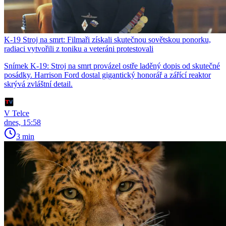
K-19 Stroj na smrt: Filmaři získali skutečnou sovětskou ponorku,
radiaci vytvořili z toniku a veteráni protestovali
Snímek K-19: Stroj na smrt provázel ostře laděný dopis od skutečné
posádky. Harrison Ford dostal gigantický honorář a zářící reaktor
skrývá zvláštní detail.
V Telce
dnes, 15:58
3 min