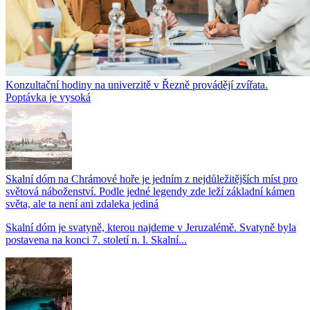
Konzultační hodiny na univerzitě v Řezně provádějí zvířata.
Poptávka je vysoká
Skalní dóm na Chrámové hoře je jedním z nejdůležitějších míst pro
světová náboženství. Podle jedné legendy zde leží základní kámen
světa, ale ta není ani zdaleka jediná
Skalní dóm je svatyně, kterou najdeme v Jeruzalémě. Svatyně byla
postavena na konci 7. století n. l. Skalní...