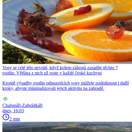
Vosy se celé léto nevrátí, když kolem záhonů zasadíte těchto 7
rostlin. Většina z nich už roste v každé české kuchyni
Kromě výsadby rostlin odpuzujících vosy můžete podniknout i další
kroky, abyste minimalizovali jejich aktivitu na zahradě.
Chalupáři-Zahrádkáři
dnes, 16:03
2 min