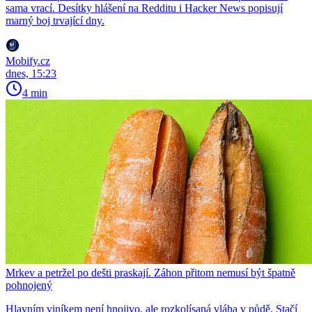
sama vrací. Desítky hlášení na Redditu i Hacker News popisují
marný boj trvající dny.
Mobify.cz
dnes, 15:23
4 min
Mrkev a petržel po dešti praskají. Záhon přitom nemusí být špatně
pohnojený
Hlavním viníkem není hnojivo, ale rozkolísaná vláha v půdě. Stačí