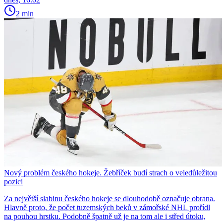
2 min
Nový problém českého hokeje. Žebříček budí strach o veledůležitou
pozici
Za největší slabinu českého hokeje se dlouhodobě označuje obrana.
Hlavně proto, že počet tuzemských beků v zámořské NHL prořídl
na pouhou hrstku. Podobně špatně už je na tom ale i střed útoku,