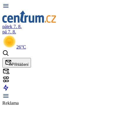
pátek 7. 8.
pá 7. 8.
26°C
Přihlášení
Reklama