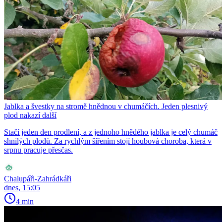
Jablka a švestky na stromě hnědnou v chumáčích. Jeden plesnivý
plod nakazí další
Stačí jeden den prodlení, a z jednoho hnědého jablka je celý chumáč
shnilých plodů. Za rychlým šířením stojí houbová choroba, která v
srpnu pracuje přesčas.
Chalupáři-Zahrádkáři
dnes, 15:05
4 min