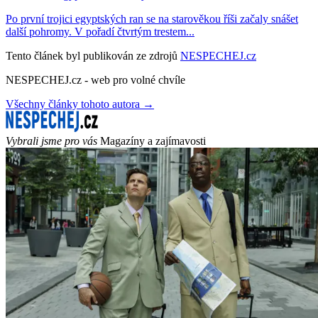
Po první trojici egyptských ran se na starověkou říši začaly snášet
další pohromy. V pořadí čtvrtým trestem...
Tento článek byl publikován ze zdrojů
NESPECHEJ.cz
NESPECHEJ.cz - web pro volné chvíle
Všechny články tohoto autora →
Vybrali jsme pro vás
Magazíny a zajímavosti