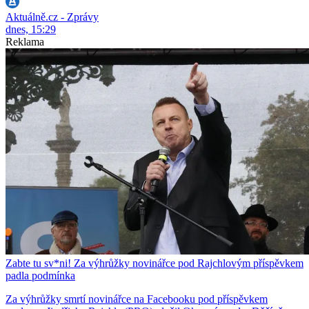
Aktuálně.cz - Zprávy
dnes, 15:29
Reklama
Zabte tu sv*ni! Za výhrůžky novinářce pod Rajchlovým příspěvkem
padla podmínka
Za výhrůžky smrtí novinářce na Facebooku pod příspěvkem