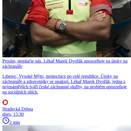
Prosím, nemlaťte nás. Lékař Marek Dvořák upozorňuje na útoky na
záchranáře
Liberec, Vysoké Mýto, nemocnice po celé republice. Útoky na
záchranáře a zdravotníky se opakují. Lékař Marek Dvořák, jedna z
nejznámějších tváří české záchranné služby, na problém upozorňuje
na sociálních sítích.
Hradecká Drbna
dnes, 15:30
2 min