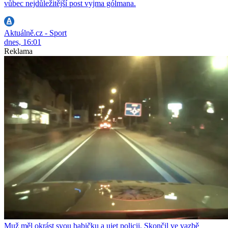
vůbec nejdůležitější post vyjma gólmana.
Aktuálně.cz - Sport
dnes, 16:01
Reklama
Muž měl okrást svou babičku a ujet policii. Skončil ve vazbě