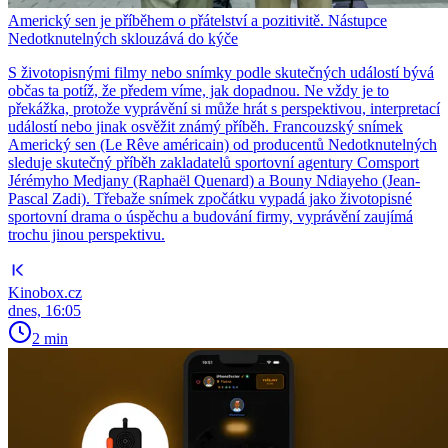
Americký sen je příběhem o přátelství a pozitivitě. Nástupce
Nedotknutelných sklouzává do kýče
S životopisnými filmy nebo snímky podle skutečných událostí bývá
občas ta potíž, že předem víme, jak dopadnou. Ne vždy je to
překážka, protože vyprávění si může hrát s perspektivou, interpretací
událostí nebo jinak osvěžit známý příběh. Francouzský snímek
Americký sen (Le Rêve américain) od producentů Nedotknutelných
sleduje skutečný příběh zakladatelů sportovní agentury Comsport
Jérémyho Medjany (Raphaël Quenard) a Bouny Ndiayeho (Jean-
Pascal Zadi). Třebaže snímek zpočátku vypadá jako životopisné
sportovní drama o úspěchu a budování firmy, vyprávění zaujímá
trochu jinou perspektivu.
Kinobox.cz
dnes, 16:05
2 min