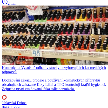
2 min
Kontroly na Vysočině odhalily stovky nevyhovujících kosmetických
přípravků
Dodržování zákazu prodeje a používání kosmetických přípravků
obsahujících zakázané látky Lilial a TPO kontrolují krajští hygienici.
Zejména první zmiňovaná látka stále nezmizela.
Jihlavská Drbna
dnes, 15:29