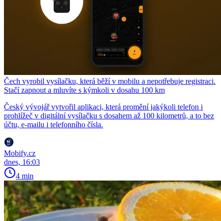
Čech vyrobil vysílačku, která běží v mobilu a nepotřebuje registraci.
Stačí zapnout a mluvíte s kýmkoli v dosahu 100 km
Český vývojář vytvořil aplikaci, která promění jakýkoli telefon i
prohlížeč v digitální vysílačku s dosahem až 100 kilometrů, a to bez
účtu, e-mailu i telefonního čísla.
Mobify.cz
dnes, 16:03
4 min