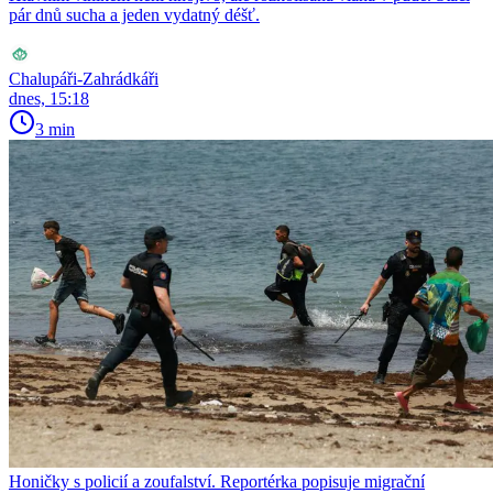
pár dnů sucha a jeden vydatný déšť.
Chalupáři-Zahrádkáři
dnes, 15:18
3 min
Honičky s policií a zoufalství. Reportérka popisuje migrační