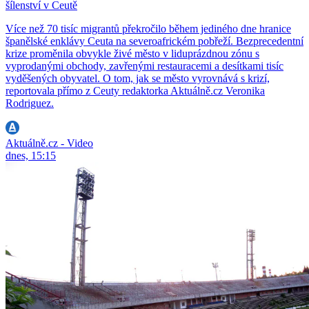
šílenství v Ceutě
Více než 70 tisíc migrantů překročilo během jediného dne hranice
španělské enklávy Ceuta na severoafrickém pobřeží. Bezprecedentní
krize proměnila obvykle živé město v liduprázdnou zónu s
vyprodanými obchody, zavřenými restauracemi a desítkami tisíc
vyděšených obyvatel. O tom, jak se město vyrovnává s krizí,
reportovala přímo z Ceuty redaktorka Aktuálně.cz Veronika
Rodriguez.
Aktuálně.cz - Video
dnes, 15:15