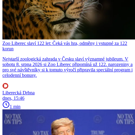
Zoo Liberec slaví 122 let: Čeká vás hra, odměny i vstupné za 122
korun
Nejstarší zoologická zahrada v Česku slaví významné jubileum. V
sobotu 8. srpna 2026 si Zoo Liberec připomíná už 122. narozeniny a
pro své návštěvníky si k tomuto výročí připravila speciální program i
celodenní bonusy.
Liberecká Drbna
dnes, 15:46
1 min