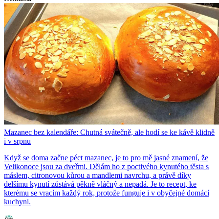
Mazanec bez kalendáře: Chutná svátečně, ale hodí se ke kávě klidně
i v srpnu
Když se doma začne péct mazanec, je to pro mě jasné znamení, že
Velikonoce jsou za dveřmi. Dělám ho z poctivého kynutého těsta s
máslem, citronovou kůrou a mandlemi navrchu, a právě díky
delšímu kynutí zůstává pěkně vláčný a nepadá. Je to recept, ke
kterému se vracím každý rok, protože funguje i v obyčejné domácí
kuchyni.