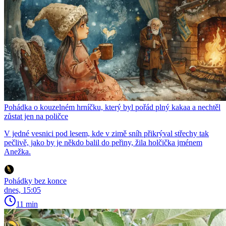
Pohádka o kouzelném hrníčku, který byl pořád plný kakaa a nechtěl
zůstat jen na poličce
V jedné vesnici pod lesem, kde v zimě sníh přikrýval střechy tak
pečlivě, jako by je někdo balil do peřiny, žila holčička jménem
Anežka.
Pohádky bez konce
dnes, 15:05
11 min