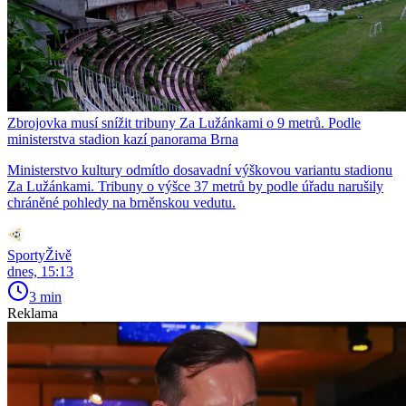
Zbrojovka musí snížit tribuny Za Lužánkami o 9 metrů. Podle
ministerstva stadion kazí panorama Brna
Ministerstvo kultury odmítlo dosavadní výškovou variantu stadionu
Za Lužánkami. Tribuny o výšce 37 metrů by podle úřadu narušily
chráněné pohledy na brněnskou vedutu.
SportyŽivě
dnes, 15:13
3 min
Reklama