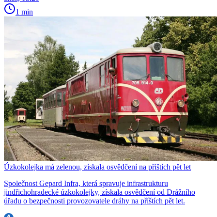
1 min
Úzkokolejka má zelenou, získala osvědčení na příštích pět let
Společnost Gepard Infra, která spravuje infrastrukturu
jindřichohradecké úzkokolejky, získala osvědčení od Drážního
úřadu o bezpečnosti provozovatele dráhy na příštích pět let.