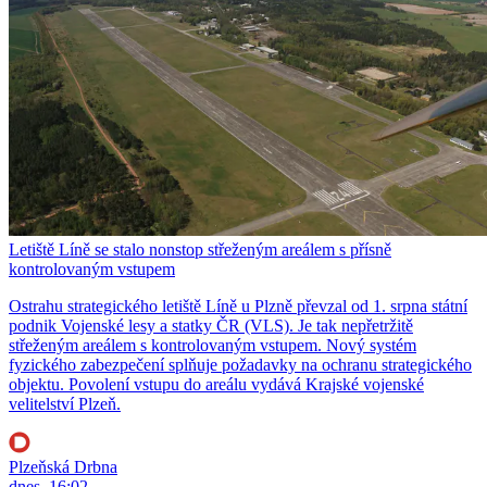
Letiště Líně se stalo nonstop střeženým areálem s přísně
kontrolovaným vstupem
Ostrahu strategického letiště Líně u Plzně převzal od 1. srpna státní
podnik Vojenské lesy a statky ČR (VLS). Je tak nepřetržitě
střeženým areálem s kontrolovaným vstupem. Nový systém
fyzického zabezpečení splňuje požadavky na ochranu strategického
objektu. Povolení vstupu do areálu vydává Krajské vojenské
velitelství Plzeň.
Plzeňská Drbna
dnes, 16:02