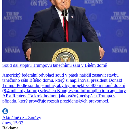
Soud dal stopku Trumpovu tanečnímu sálu v Bílém domě
Americký federální odvolací soud v pátek nařídil zastavit stavbu
tanečního sálu Bílého domu, který si naplánoval prezident Donald
Trump. Podle soudu je nutné, aby byl projekt za 400 milionů dolarů
(8,4 miliardy korun) schválen Kongresem. Informují o tom agentury
AP a Reuters. Ta krok hodnotí jako vážný neúspěch Trumpa v
případu, který prověřuje rozsah prezidentských pravomocí.
Aktuálně.cz - Zprávy
dnes, 15:32
Reklama