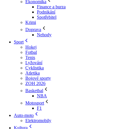
Ekonomika
Finance a burza
Podnikání
Spotřebitel
Krimi
Doprava
Nehody
Sport
Hokej
Fotbal
Tenis
Lyžování
Cyklistika
Atletika
Bojové sporty
ZOH 2026
Basketbal
NBA
Motosport
F1
Auto-moto
Elektromobily
Kultura