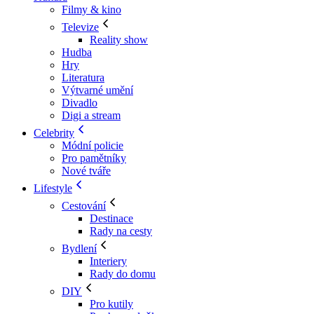
Filmy & kino
Televize
Reality show
Hudba
Hry
Literatura
Výtvarné umění
Divadlo
Digi a stream
Celebrity
Módní policie
Pro pamětníky
Nové tváře
Lifestyle
Cestování
Destinace
Rady na cesty
Bydlení
Interiery
Rady do domu
DIY
Pro kutily