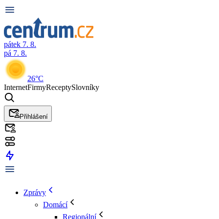
pátek 7. 8.
pá 7. 8.
26°C
Internet
Firmy
Recepty
Slovníky
Přihlášení
Zprávy
Domácí
Regionální