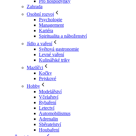
Pro hospodyňky
Zahrada
Osobní rozvoj
Psychologie
Management
Kariéra
Spiritualita a náboženství
Jídlo a vaření
Světová gastronomie
Levné vaření
Kulinářské triky
Mazlíčci
Kočky
Pejskové
Hobby
Modelářství
Včelařství
Rybaření
Letectví
Automobilismus
Adrenalin
Sběratelství
Houbaření