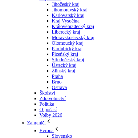
Jihočeský kraj
Jihomoravský kraj
Karlovarský kraj
Kraj Vysočina
Králověhradecký kraj
Liberecký kraj
Moravskoslezský kraj
Olomoucký kraj
Pardubický kraj
Plzeňský kraj
Středočeský kraj
Ústecký kraj
Zlínský kraj
Praha
Brno
Ostrava
Školství
Zdravotnictví
Politika
O počasí
Volby 2026
Zahraničí
Evropa
Slovensko