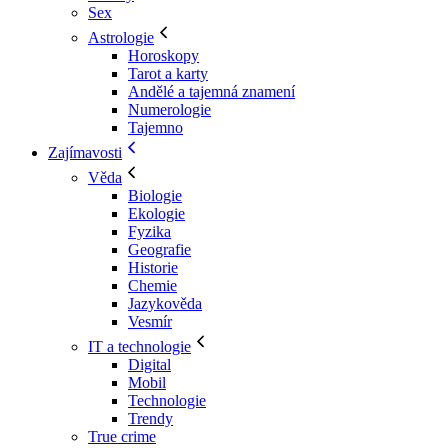
Sex
Astrologie
Horoskopy
Tarot a karty
Andělé a tajemná znamení
Numerologie
Tajemno
Zajímavosti
Věda
Biologie
Ekologie
Fyzika
Geografie
Historie
Chemie
Jazykověda
Vesmír
IT a technologie
Digital
Mobil
Technologie
Trendy
True crime