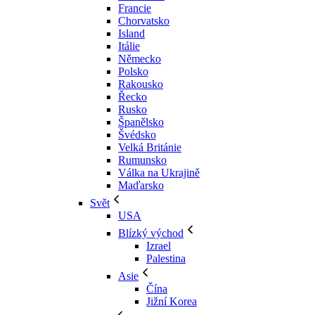
Francie
Chorvatsko
Island
Itálie
Německo
Polsko
Rakousko
Řecko
Rusko
Španělsko
Švédsko
Velká Británie
Rumunsko
Válka na Ukrajině
Maďarsko
Svět
USA
Blízký východ
Izrael
Palestina
Asie
Čína
Jižní Korea