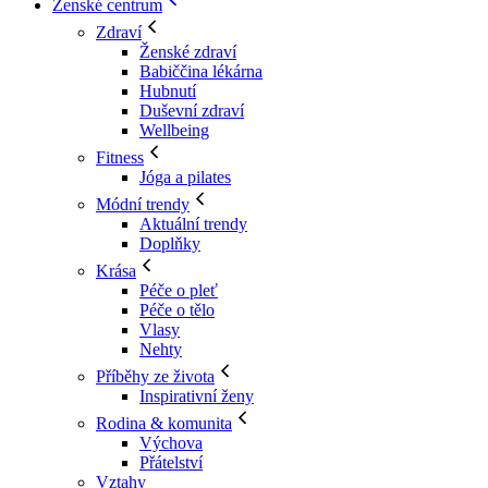
Ženské centrum
Zdraví
Ženské zdraví
Babiččina lékárna
Hubnutí
Duševní zdraví
Wellbeing
Fitness
Jóga a pilates
Módní trendy
Aktuální trendy
Doplňky
Krása
Péče o pleť
Péče o tělo
Vlasy
Nehty
Příběhy ze života
Inspirativní ženy
Rodina & komunita
Výchova
Přátelství
Vztahy