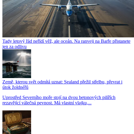
Tady letový řád neřídí věž, ale oceán. Na ranveji na Barře přistanete
jen za odlivu
Země, kterou svět odmítá uznat: Sealand přežil střelbu, převrat i
útok žoldnéřů
Uprostřed Severního moře stojí na dvou betonových pilířích
rezavějící válečná pevnost. Má vlastní vlajku,...