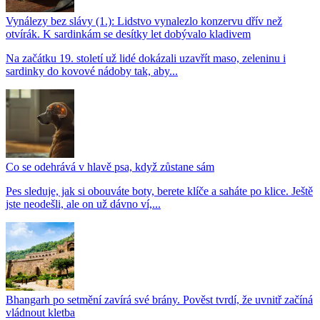
Vynálezy bez slávy (1.): Lidstvo vynalezlo konzervu dřív než
otvírák. K sardinkám se desítky let dobývalo kladivem
Na začátku 19. století už lidé dokázali uzavřít maso, zeleninu i
sardinky do kovové nádoby tak, aby...
Co se odehrává v hlavě psa, když zůstane sám
Pes sleduje, jak si obouváte boty, berete klíče a saháte po klice. Ještě
jste neodešli, ale on už dávno ví,...
Bhangarh po setmění zavírá své brány. Pověst tvrdí, že uvnitř začíná
vládnout kletba