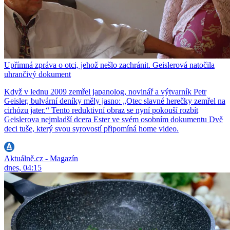
Upřímná zpráva o otci, jehož nešlo zachránit. Geislerová natočila
uhrančivý dokument
Když v lednu 2009 zemřel japanolog, novinář a výtvarník Petr
Geisler, bulvární deníky měly jasno: „Otec slavné herečky zemřel na
cirhózu jater.“ Tento reduktivní obraz se nyní pokouší rozbít
Geislerova nejmladší dcera Ester ve svém osobním dokumentu Dvě
deci tuše, který svou syrovostí připomíná home video.
Aktuálně.cz - Magazín
dnes, 04:15