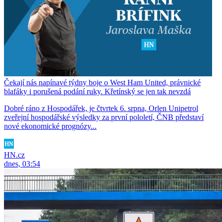
Čekají nás napínavé týdny boje o West Ham United, právnické
blafáky i porušená podání ruky. Křetínský se jen tak nevzdá
Dobré ráno z Hospodářek, je čtvrtek 6. srpna, Orlen Unipetrol
zveřejní hospodářské výsledky za první pololetí, ČNB představí
nové ekonomické prognózy...
HN.cz
dnes, 03:54