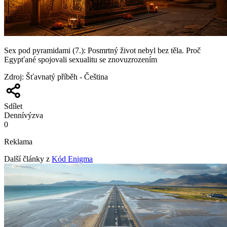
Sex pod pyramidami (7.): Posmrtný život nebyl bez těla. Proč
Egypťané spojovali sexualitu se znovuzrozením
Zdroj
:
Šťavnatý příběh - Čeština
Sdílet
Denní
výzva
0
Reklama
Další články z
Kód Enigma