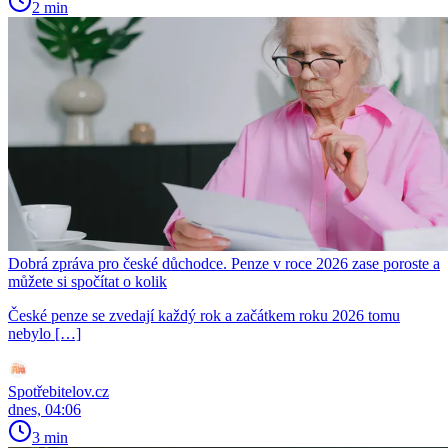
2 min
Dobrá zpráva pro české důchodce. Penze v roce 2026 zase poroste a
můžete si spočítat o kolik
České penze se zvedají každý rok a začátkem roku 2026 tomu
nebylo […]
Spotřebitelov.cz
dnes, 04:06
3 min