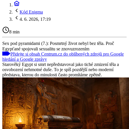
Kód Enigma
4. 6. 2026, 17:19
8 min
Sex pod pyramidami (7.): Posmrtný život nebyl bez těla. Proč
Egypťané spojovali sexualitu se znovuzrozením
Přidejte si obsah Centrum.cz do oblíbených zdrojů pro Google
hledání a Google zprávy
Starověký Egypt si smrt nepředstavoval jako tiché zmizení těla a
osvobození nehmotné duše. To je spíš pozdější nebo moderní
představa, kterou do minulosti často promítáme zpětně.