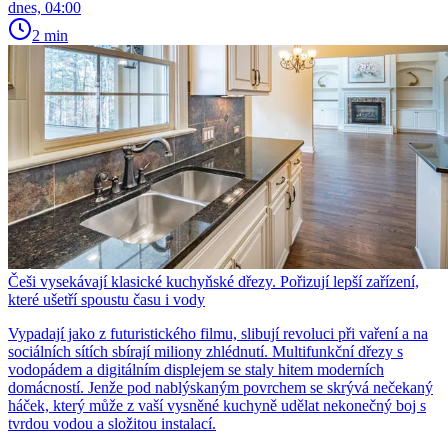
dnes, 04:00
2 min
Češi vysekávají klasické kuchyňské dřezy. Pořizují lepší zařízení,
které ušetří spoustu času i vody
Vypadají jako z futuristického filmu, slibují revoluci při vaření a na
sociálních sítích sbírají miliony zhlédnutí. Multifunkční dřezy s
vodopádem a digitálním displejem se staly hitem moderních
domácností. Jenže pod nablýskaným povrchem se skrývá nečekaný
háček, který může z vaší vysněné kuchyně udělat nekonečný boj s
tvrdou vodou a složitou instalací.