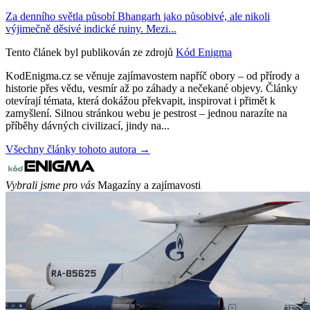
Za denního světla působí Bhangarh jako působivé, ale nikoli
výjimečně děsivé indické ruiny. Mezi...
Tento článek byl publikován ze zdrojů
Kód Enigma
KodEnigma.cz se věnuje zajímavostem napříč obory – od přírody a
historie přes vědu, vesmír až po záhady a nečekané objevy. Články
otevírají témata, která dokážou překvapit, inspirovat i přimět k
zamyšlení. Silnou stránkou webu je pestrost – jednou narazíte na
příběhy dávných civilizací, jindy na...
Všechny články tohoto autora →
Vybrali jsme pro vás
Magazíny a zajímavosti