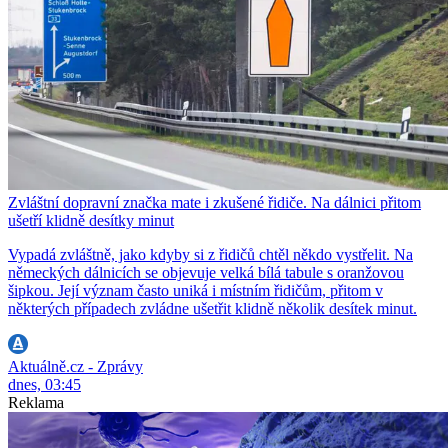
Zvláštní dopravní značka mate i zkušené řidiče. Na dálnici přitom
ušetří klidně desítky minut
Vypadá zvláštně, jako kdyby si z řidičů chtěl někdo vystřelit. Na
německých dálnicích se objevuje velká bílá tabule s oranžovou
šipkou. Její význam často uniká i místním řidičům, přitom v
některých případech zvládne ušetřit klidně několik desítek minut.
Aktuálně.cz - Zprávy
dnes, 03:45
Reklama