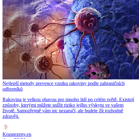
Nejlepší metody prevence vzniku rakoviny podle zahraničních
odborníků
Rakovina je velkou obavou pro mnoho lidí po celém světě. Existují
způsoby, kterými můžete snížit riziko jejího výskytu ve vašem
životě. Samozřejmě vám nic nezaručí, ale budete žít rozhodně
zdravěji.
Krasnezeny.eu