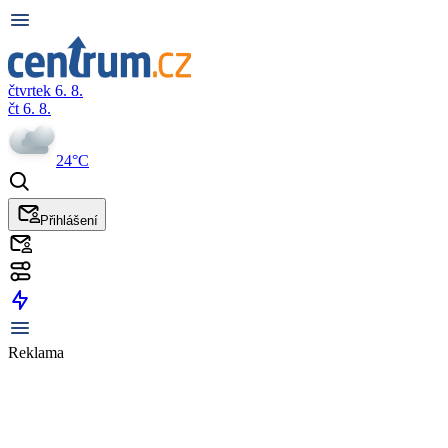
čtvrtek 6. 8.
čt 6. 8.
24°C
Přihlášení
Reklama