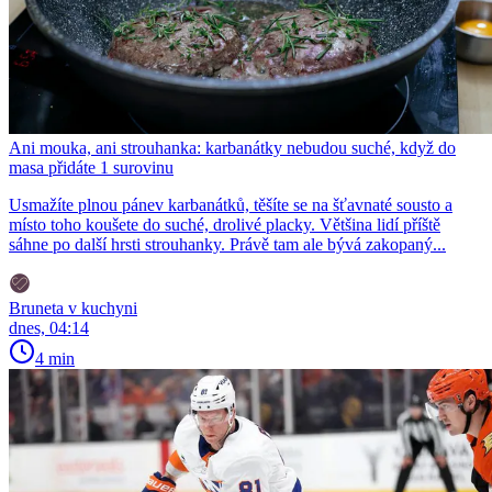
Ani mouka, ani strouhanka: karbanátky nebudou suché, když do
masa přidáte 1 surovinu
Usmažíte plnou pánev karbanátků, těšíte se na šťavnaté sousto a
místo toho koušete do suché, drolivé placky. Většina lidí příště
sáhne po další hrsti strouhanky. Právě tam ale bývá zakopaný...
Bruneta v kuchyni
dnes, 04:14
4 min