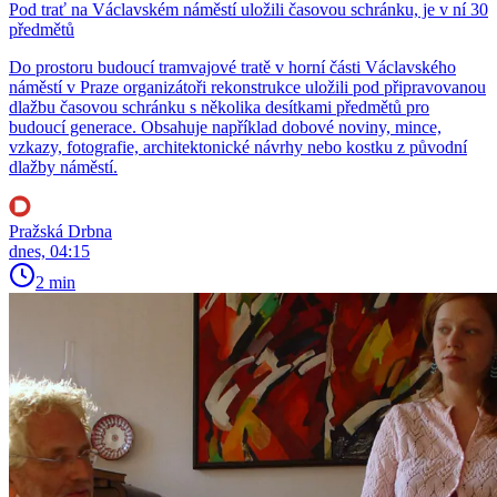
Pod trať na Václavském náměstí uložili časovou schránku, je v ní 30
předmětů
Do prostoru budoucí tramvajové tratě v horní části Václavského
náměstí v Praze organizátoři rekonstrukce uložili pod připravovanou
dlažbu časovou schránku s několika desítkami předmětů pro
budoucí generace. Obsahuje například dobové noviny, mince,
vzkazy, fotografie, architektonické návrhy nebo kostku z původní
dlažby náměstí.
Pražská Drbna
dnes, 04:15
2 min