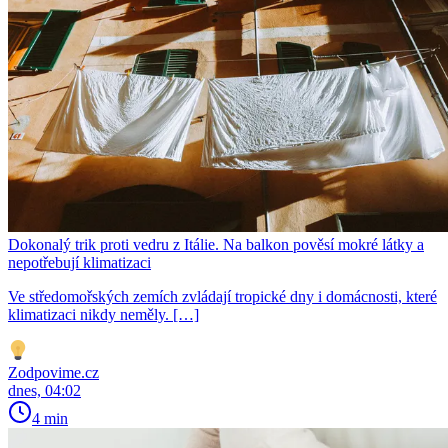
Dokonalý trik proti vedru z Itálie. Na balkon pověsí mokré látky a
nepotřebují klimatizaci
Ve středomořských zemích zvládají tropické dny i domácnosti, které
klimatizaci nikdy neměly. […]
Zodpovime.cz
dnes, 04:02
4 min