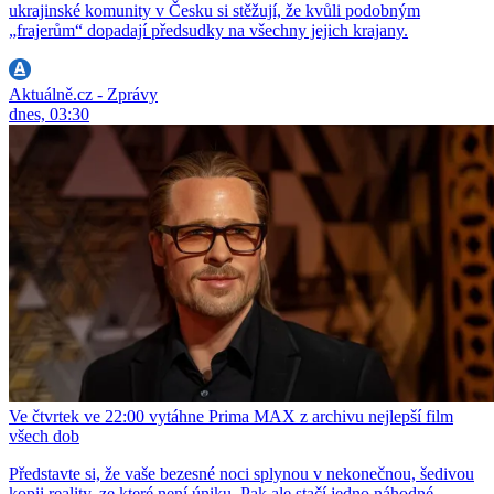
ukrajinské komunity v Česku si stěžují, že kvůli podobným
„frajerům“ dopadají předsudky na všechny jejich krajany.
Aktuálně.cz - Zprávy
dnes, 03:30
Ve čtvrtek ve 22:00 vytáhne Prima MAX z archivu nejlepší film
všech dob
Představte si, že vaše bezesné noci splynou v nekonečnou, šedivou
kopii reality, ze které není úniku. Pak ale stačí jedno náhodné