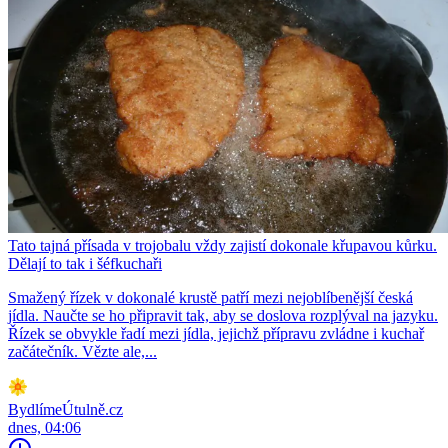
Tato tajná přísada v trojobalu vždy zajistí dokonale křupavou kůrku.
Dělají to tak i šéfkuchaři
Smažený řízek v dokonalé krustě patří mezi nejoblíbenější česká
jídla. Naučte se ho připravit tak, aby se doslova rozplýval na jazyku.
Řízek se obvykle řadí mezi jídla, jejichž přípravu zvládne i kuchař
začátečník. Vězte ale,...
BydlímeÚtulně.cz
dnes, 04:06