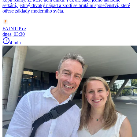
setkání, jediný divoký nápad a zrodí se brutální společenství, které
otřese základy moderního světa.
FAJNTIP.cz
dnes, 03:30
4 min