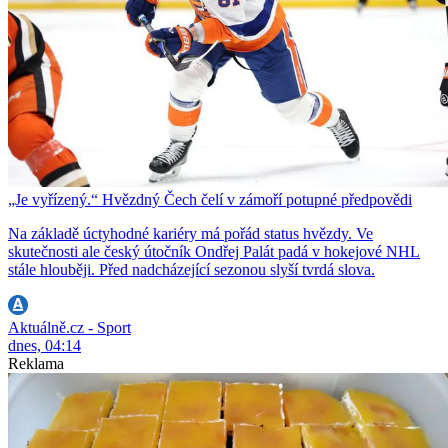
„Je vyřízený.“ Hvězdný Čech čelí v zámoří potupné předpovědi
Na základě úctyhodné kariéry má pořád status hvězdy. Ve
skutečnosti ale český útočník Ondřej Palát padá v hokejové NHL
stále hlouběji. Před nadcházející sezonou slyší tvrdá slova.
Aktuálně.cz - Sport
dnes, 04:14
Reklama