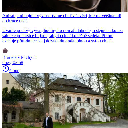
Ani sůl, ani bujón: vývar dostane chuť z 1 věci, kterou většina lidí
do hrnce nedá
Uvaříte poctivý vývar, hodiny ho pomalu táhnete, a stejně nakonec
sáhnete po kostce bujónu, aby ta chuť konečně seděla. Přitom
existuje přírodní cesta, jak základu dodat plnou a sytou chuť...
Bruneta v kuchyni
dnes, 03:58
4 min