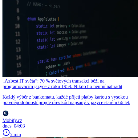
„Azbest IT světa“: 70 % světových transakcí běží na
programovacím jazyce z roku 1959. Nikdo ho neumí nahradit
Každý výběr z bankomatu, každé přijetí platby kartou s vysokou
pravděpodobností projde přes kód napsaný v jazyce starém 66 let.
Mobify.cz
dnes, 04:03
5 min