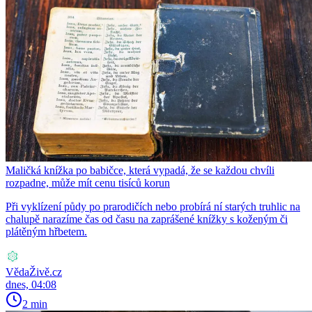
Maličká knížka po babičce, která vypadá, že se každou chvíli
rozpadne, může mít cenu tisíců korun
Při vyklízení půdy po prarodičích nebo probírá ní starých truhlic na
chalupě narazíme čas od času na zaprášené knížky s koženým či
plátěným hřbetem.
VědaŽivě.cz
dnes, 04:08
2 min