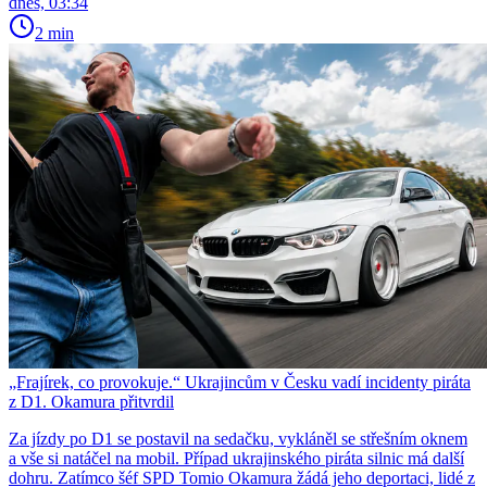
dnes, 03:34
2 min
„Frajírek, co provokuje.“ Ukrajincům v Česku vadí incidenty piráta
z D1. Okamura přitvrdil
Za jízdy po D1 se postavil na sedačku, vykláněl se střešním oknem
a vše si natáčel na mobil. Případ ukrajinského piráta silnic má další
dohru. Zatímco šéf SPD Tomio Okamura žádá jeho deportaci, lidé z