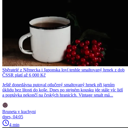
Sběratelé z Německa i Japonska loví tenhle smaltovaný hrnek z dob
ČSSR platí až 6 000 Kč
Ještě donedávna putoval otlučený smaltovaný hrnek při jarním
úklidu bez lítosti do koše. Dnes po stejném kousku jde stále víc lidí
a poptávka nekončí na českých hranicích. Vintage smalt má...
Bruneta v kuchyni
dnes, 04:05
4 min