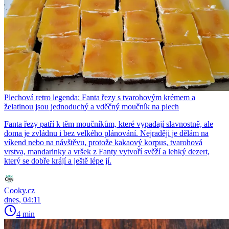
Plechová retro legenda: Fanta řezy s tvarohovým krémem a
želatinou jsou jednoduchý a vděčný moučník na plech
Fanta řezy patří k těm moučníkům, které vypadají slavnostně, ale
doma je zvládnu i bez velkého plánování. Nejraději je dělám na
víkend nebo na návštěvu, protože kakaový korpus, tvarohová
vrstva, mandarinky a vršek z Fanty vytvoří svěží a lehký dezert,
který se dobře krájí a ještě lépe jí.
Cooky.cz
dnes, 04:11
4 min