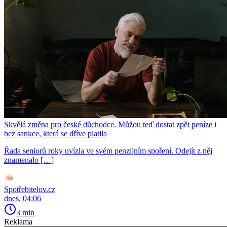
Skvělá změna pro české důchodce. Můžou teď dostat zpět peníze i
bez sankce, která se dříve platila
Řada seniorů roky uvízla ve svém penzijním spoření. Odejít z něj
znamenalo […]
Spotřebitelov.cz
dnes, 04:06
3 min
Reklama