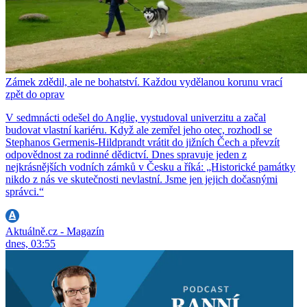
Zámek zdědil, ale ne bohatství. Každou vydělanou korunu vrací
zpět do oprav
V sedmnácti odešel do Anglie, vystudoval univerzitu a začal
budovat vlastní kariéru. Když ale zemřel jeho otec, rozhodl se
Stephanos Germenis-Hildprandt vrátit do jižních Čech a převzít
odpovědnost za rodinné dědictví. Dnes spravuje jeden z
nejkrásnějších vodních zámků v Česku a říká: „Historické památky
nikdo z nás ve skutečnosti nevlastní. Jsme jen jejich dočasnými
správci.“
Aktuálně.cz - Magazín
dnes, 03:55