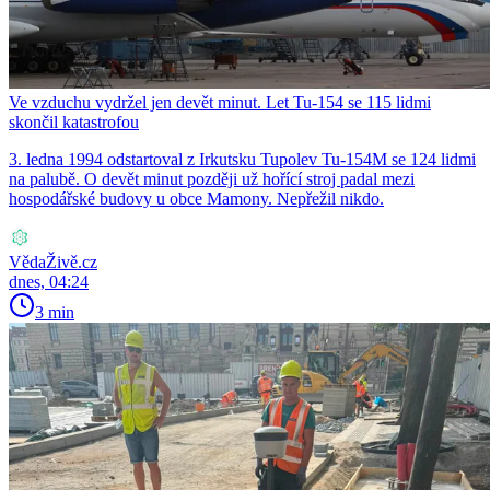
Ve vzduchu vydržel jen devět minut. Let Tu-154 se 115 lidmi
skončil katastrofou
3. ledna 1994 odstartoval z Irkutsku Tupolev Tu-154M se 124 lidmi
na palubě. O devět minut později už hořící stroj padal mezi
hospodářské budovy u obce Mamony. Nepřežil nikdo.
VědaŽivě.cz
dnes, 04:24
3 min