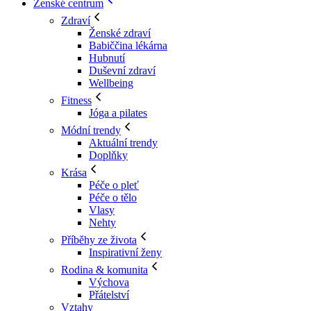
Ženské centrum
Zdraví
Ženské zdraví
Babiččina lékárna
Hubnutí
Duševní zdraví
Wellbeing
Fitness
Jóga a pilates
Módní trendy
Aktuální trendy
Doplňky
Krása
Péče o pleť
Péče o tělo
Vlasy
Nehty
Příběhy ze života
Inspirativní ženy
Rodina & komunita
Výchova
Přátelství
Vztahy