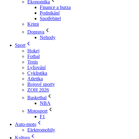
Ekonomika
Finance a burza
Podnikání
Spotřebitel
Krimi
Doprava
Nehody
Sport
Hokej
Fotbal
Tenis
Lyžování
Cyklistika
Atletika
Bojové sporty
ZOH 2026
Basketbal
NBA
Motosport
F1
Auto-moto
Elektromobily
Kultura