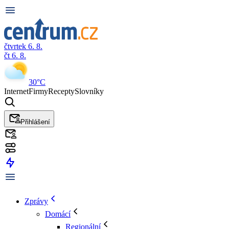
čtvrtek 6. 8.
čt 6. 8.
30°C
Internet
Firmy
Recepty
Slovníky
Přihlášení
Zprávy
Domácí
Regionální