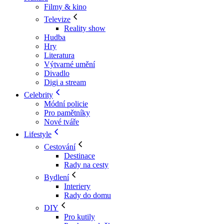
Filmy & kino
Televize
Reality show
Hudba
Hry
Literatura
Výtvarné umění
Divadlo
Digi a stream
Celebrity
Módní policie
Pro pamětníky
Nové tváře
Lifestyle
Cestování
Destinace
Rady na cesty
Bydlení
Interiery
Rady do domu
DIY
Pro kutily