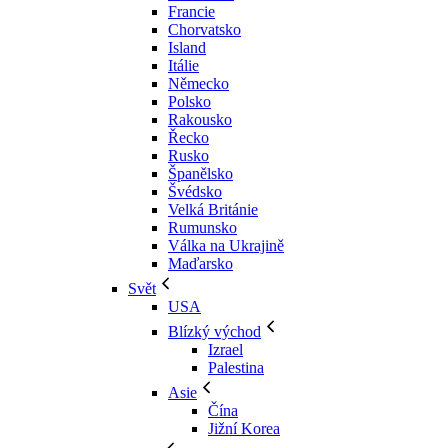
Francie
Chorvatsko
Island
Itálie
Německo
Polsko
Rakousko
Řecko
Rusko
Španělsko
Švédsko
Velká Británie
Rumunsko
Válka na Ukrajině
Maďarsko
Svět
USA
Blízký východ
Izrael
Palestina
Asie
Čína
Jižní Korea