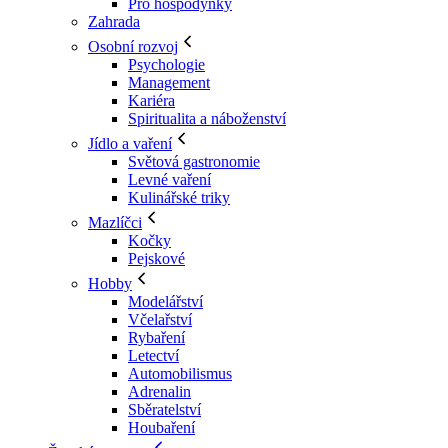
Pro hospodyňky
Zahrada
Osobní rozvoj
Psychologie
Management
Kariéra
Spiritualita a náboženství
Jídlo a vaření
Světová gastronomie
Levné vaření
Kulinářské triky
Mazlíčci
Kočky
Pejskové
Hobby
Modelářství
Včelařství
Rybaření
Letectví
Automobilismus
Adrenalin
Sběratelství
Houbaření