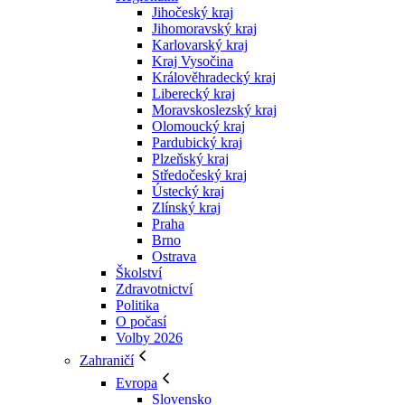
Jihočeský kraj
Jihomoravský kraj
Karlovarský kraj
Kraj Vysočina
Králověhradecký kraj
Liberecký kraj
Moravskoslezský kraj
Olomoucký kraj
Pardubický kraj
Plzeňský kraj
Středočeský kraj
Ústecký kraj
Zlínský kraj
Praha
Brno
Ostrava
Školství
Zdravotnictví
Politika
O počasí
Volby 2026
Zahraničí
Evropa
Slovensko