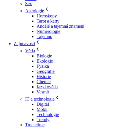
Sex
Astrologie
Horoskopy
Tarot a karty
Andělé a tajemná znamení
Numerologie
Tajemno
Zajímavosti
Věda
Biologie
Ekologie
Fyzika
Geografie
Historie
Chemie
Jazykověda
Vesmír
IT a technologie
Digital
Mobil
Technologie
Trendy
True crime