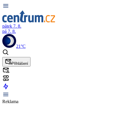
pátek 7. 8.
pá 7. 8.
21°C
Přihlášení
Reklama