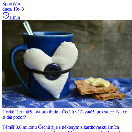
SportWin
dnes, 19:43
1 min
Horké léto může být pro třetinu Čechů větší zátěží pro srdce. Na co
si dát pozor?
Téměř 3,6 milionu Čechů žije s některým z kardiovaskulárních