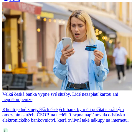
Velká česká banka vypne své služby. Lidé nezaplatí kartou ani
nepošlou peníze
Klienti jedné z největších českých bank by měli počítat s krátkým
omezením služeb. ČSOB na neděli 9. srpna naplánovala odstávku
elektronického bankovnictví, která ovlivní také nákupy na internetu.