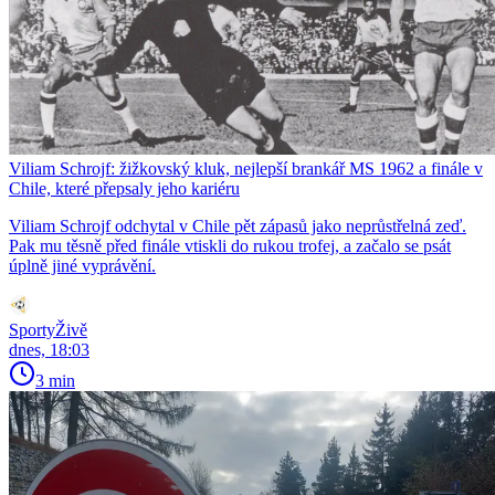
Viliam Schrojf: žižkovský kluk, nejlepší brankář MS 1962 a finále v
Chile, které přepsaly jeho kariéru
Viliam Schrojf odchytal v Chile pět zápasů jako neprůstřelná zeď.
Pak mu těsně před finále vtiskli do rukou trofej, a začalo se psát
úplně jiné vyprávění.
SportyŽivě
dnes, 18:03
3 min