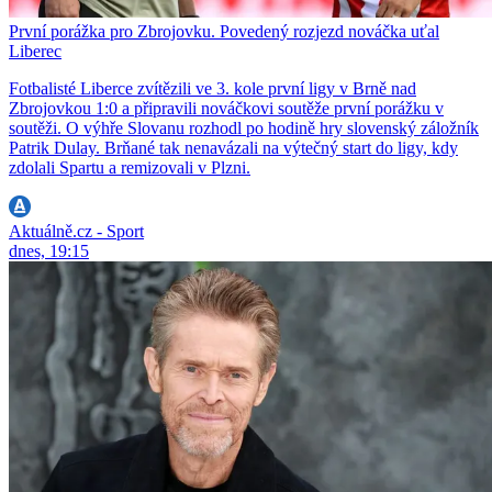
První porážka pro Zbrojovku. Povedený rozjezd nováčka uťal
Liberec
Fotbalisté Liberce zvítězili ve 3. kole první ligy v Brně nad
Zbrojovkou 1:0 a připravili nováčkovi soutěže první porážku v
soutěži. O výhře Slovanu rozhodl po hodině hry slovenský záložník
Patrik Dulay. Brňané tak nenavázali na výtečný start do ligy, kdy
zdolali Spartu a remizovali v Plzni.
Aktuálně.cz - Sport
dnes, 19:15