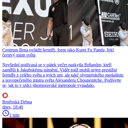
Centrum Brna ovládli šermíři. Jsem jako Kung Fu Panda, řekl
čerstvý mistr světa
Nevšední podívaná se v pátek večer naskytla Brňanům, kteří
zamířili k Jakubskému náměstí. Vidět totiž mohli nejen prestižní
šermíře z celého světa a jejich um, ale také olympijského medailistu
a novopečeného mistra světa Alexandera Choupenitche. Podívejte
se, jak to v srdci jihomoravské metropole vypadalo.
Brněnská Drbna
dnes, 18:40
1 min