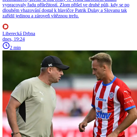
vypracovaly řadu příležitostí. Zlom přišel ve druhé půli, kdy se po
dlouhém vhazování dostal k hlavičce Patrik Dulay a Slovanu tak
zařídil jedinou a zároveň vítěznou trefu.
Liberecká Drbna
dnes, 19:24
2 min