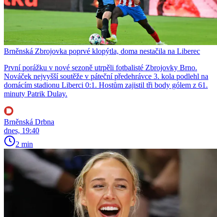
Brněnská Zbrojovka poprvé klopýtla, doma nestačila na Liberec
První porážku v nové sezoně utrpěli fotbalisté Zbrojovky Brno.
Nováček nejvyšší soutěže v páteční předehrávce 3. kola podlehl na
domácím stadionu Liberci 0:1. Hostům zajistil tři body gólem z 61.
minuty Patrik Dulay.
Brněnská Drbna
dnes, 19:40
2 min