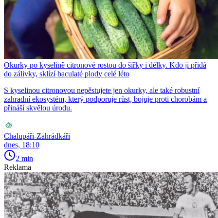
Okurky po kyselině citronové rostou do šířky i délky. Kdo ji přidá
do zálivky, sklízí baculaté plody celé léto
S kyselinou citronovou nepěstujete jen okurky, ale také robustní
zahradní ekosystém, který podporuje růst, bojuje proti chorobám a
přináší skvělou úrodu.
Chalupáři-Zahrádkáři
dnes, 18:10
2 min
Reklama