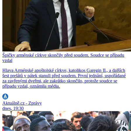
Špičky arménské církve skončily před soudem. Soudce se případu
vzdal
Hlava Arménské apoštolské církve, katolikos Garegin II., a dalších
šest prelátů v pátek stanuli před soudem. První jednání, uspořádané
za zavřenými dveřmi, ale zakrátko skončilo, protože soudce se
případu vzdal, oznámila média.
Aktuálně.cz - Zprávy
dnes, 19:30