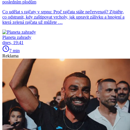
posledním plodům
Co udělat s rajčaty v srpnu: Proč rajčata stále nečervenají? Zjistěte,
co odstranit, kdy zaštipovat vrcholy, jak upravit zálivku a hnojení a
která zelená rajčata už můžete …
Planeta zahrady
dnes, 19:41
7 min
Reklama