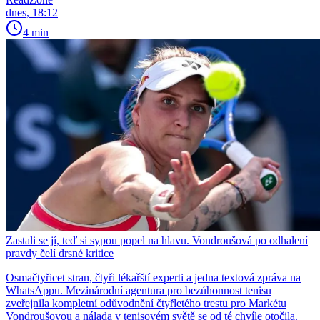
dnes, 18:12
4 min
Zastali se jí, teď si sypou popel na hlavu. Vondroušová po odhalení
pravdy čelí drsné kritice
Osmačtyřicet stran, čtyři lékařští experti a jedna textová zpráva na
WhatsAppu. Mezinárodní agentura pro bezúhonnost tenisu
zveřejnila kompletní odůvodnění čtyřletého trestu pro Markétu
Vondroušovou a nálada v tenisovém světě se od té chvíle otočila.