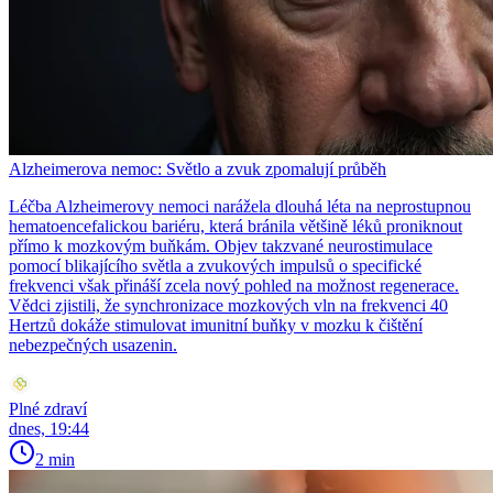
Alzheimerova nemoc: Světlo a zvuk zpomalují průběh
Léčba Alzheimerovy nemoci narážela dlouhá léta na neprostupnou
hematoencefalickou bariéru, která bránila většině léků proniknout
přímo k mozkovým buňkám. Objev takzvané neurostimulace
pomocí blikajícího světla a zvukových impulsů o specifické
frekvenci však přináší zcela nový pohled na možnost regenerace.
Vědci zjistili, že synchronizace mozkových vln na frekvenci 40
Hertzů dokáže stimulovat imunitní buňky v mozku k čištění
nebezpečných usazenin.
Plné zdraví
dnes, 19:44
2 min