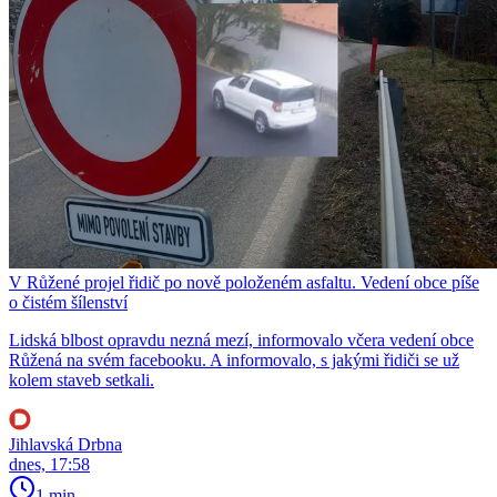
V Růžené projel řidič po nově položeném asfaltu. Vedení obce píše
o čistém šílenství
Lidská blbost opravdu nezná mezí, informovalo včera vedení obce
Růžená na svém facebooku. A informovalo, s jakými řidiči se už
kolem staveb setkali.
Jihlavská Drbna
dnes, 17:58
1 min