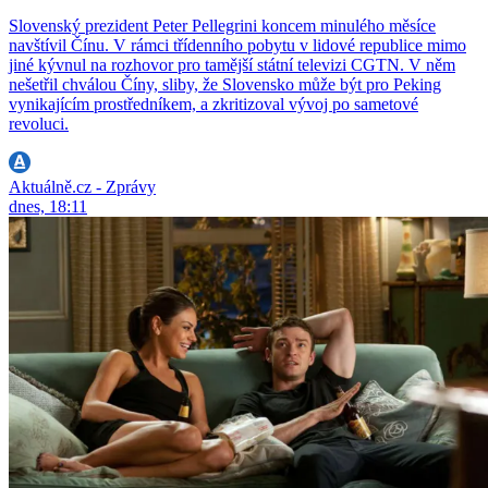
Slovenský prezident Peter Pellegrini koncem minulého měsíce
navštívil Čínu. V rámci třídenního pobytu v lidové republice mimo
jiné kývnul na rozhovor pro tamější státní televizi CGTN. V něm
nešetřil chválou Číny, sliby, že Slovensko může být pro Peking
vynikajícím prostředníkem, a zkritizoval vývoj po sametové
revoluci.
Aktuálně.cz - Zprávy
dnes, 18:11