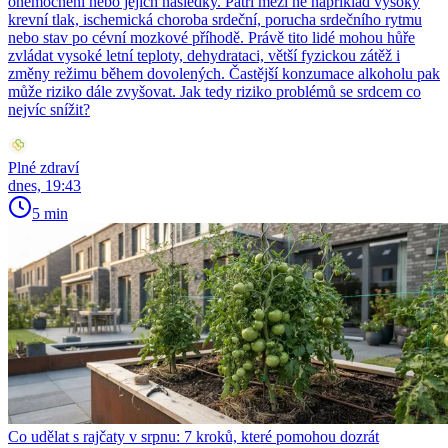
onemocnění nebo jejich následky. Patří mezi ně například vysoký
krevní tlak, ischemická choroba srdeční, porucha srdečního rytmu
nebo stav po cévní mozkové příhodě. Právě tito lidé mohou hůře
zvládat vysoké letní teploty, dehydrataci, větší fyzickou zátěž i
změny režimu během dovolených. Častější konzumace alkoholu pak
může riziko dále zvyšovat. Jak tedy riziko problémů se srdcem co
nejvíc snížit?
Plné zdraví
dnes, 19:43
5 min
Co udělat s rajčaty v srpnu: 7 kroků, které pomohou dozrát