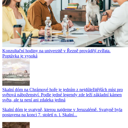
Konzultační hodiny na univerzitě v Řezně provádějí zvířata.
Poptávka je vysoká
Skalní dóm na Chrámové hoře je jedním z nejdůležitějších míst pro
světová náboženství. Podle jedné legendy zde leží základní kámen
světa, ale ta není ani zdaleka jediná
Skalní dóm je svatyně, kterou najdeme v Jeruzalémě. Svatyně byla
postavena na konci 7. století n. l. Skalní...