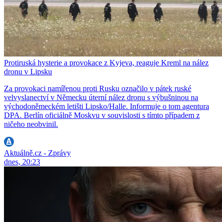
Protiruská hysterie a provokace z Kyjeva, reaguje Kreml na nález
dronu v Lipsku
Za provokaci namířenou proti Rusku označilo v pátek ruské
velvyslanectví v Německu úterní nález dronu s výbušninou na
východoněmeckém letišti Lipsko/Halle. Informuje o tom agentura
DPA. Berlín oficiálně Moskvu v souvislosti s tímto případem z
ničeho neobvinil.
Aktuálně.cz - Zprávy
dnes, 20:23