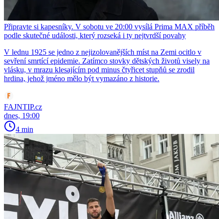
Připravte si kapesníky. V sobotu ve 20:00 vysílá Prima MAX příběh
podle skutečné události, který rozseká i ty nejtvrdší povahy
V lednu 1925 se jedno z nejizolovanějších míst na Zemi ocitlo v
sevření smrtící epidemie. Zatímco stovky dětských životů visely na
vlásku, v mrazu klesajícím pod minus čtyřicet stupňů se zrodil
hrdina, jehož jméno mělo být vymazáno z historie.
FAJNTIP.cz
dnes, 19:00
4 min