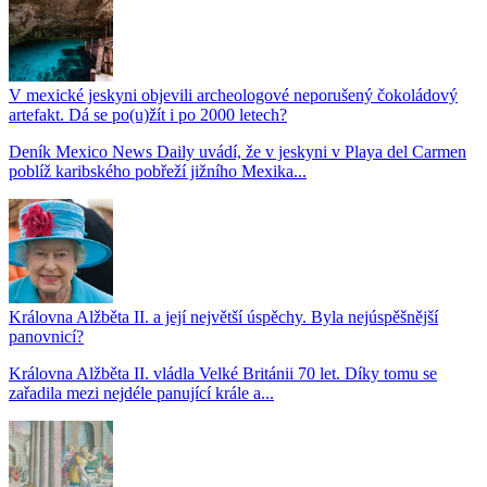
V mexické jeskyni objevili archeologové neporušený čokoládový
artefakt. Dá se po(u)žít i po 2000 letech?
Deník Mexico News Daily uvádí, že v jeskyni v Playa del Carmen
poblíž karibského pobřeží jižního Mexika...
Královna Alžběta II. a její největší úspěchy. Byla nejúspěšnější
panovnicí?
Královna Alžběta II. vládla Velké Británii 70 let. Díky tomu se
zařadila mezi nejdéle panující krále a...