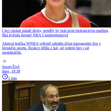
Chci chránit mladé dívky, neměly by hrát proti biologickým mužům,
říká hvězda ženské NBA Cunninghamová
Aktivní hráčka WNBA veřejně odmítla účast transgender žen v
ženském sportu. Reakce přišla z hal, od vedení ligy i od
spoluhráček.
SportyŽivě
dnes, 19:38
3 min