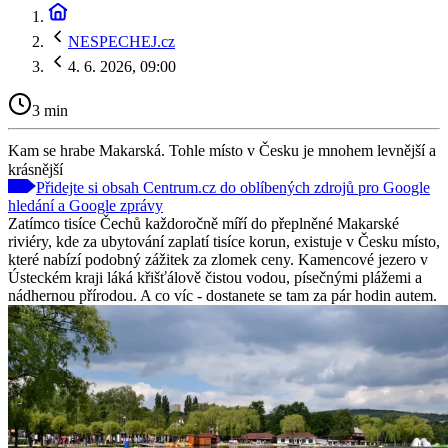
NESPECHEJ.cz
4. 6. 2026, 09:00
3 min
Kam se hrabe Makarská. Tohle místo v Česku je mnohem levnější a
krásnější
Přidejte si obsah Centrum.cz do oblíbených zdrojů pro Google
hledání a Google zprávy
Zatímco tisíce Čechů každoročně míří do přeplněné Makarské
riviéry, kde za ubytování zaplatí tisíce korun, existuje v Česku místo,
které nabízí podobný zážitek za zlomek ceny. Kamencové jezero v
Ústeckém kraji láká křišťálově čistou vodou, písečnými plážemi a
nádhernou přírodou. A co víc - dostanete se tam za pár hodin autem.