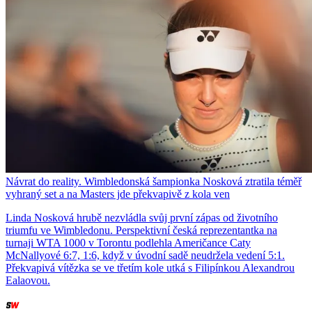
Návrat do reality. Wimbledonská šampionka Nosková ztratila téměř
vyhraný set a na Masters jde překvapivě z kola ven
Linda Nosková hrubě nezvládla svůj první zápas od životního
triumfu ve Wimbledonu. Perspektivní česká reprezentantka na
turnaji WTA 1000 v Torontu podlehla Američance Caty
McNallyové 6:7, 1:6, když v úvodní sadě neudržela vedení 5:1.
Překvapivá vítězka se ve třetím kole utká s Filipínkou Alexandrou
Ealaovou.