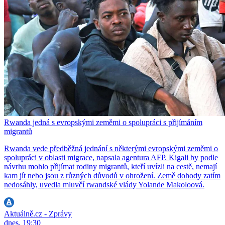
Rwanda jedná s evropskými zeměmi o spolupráci s přijímáním
migrantů
Rwanda vede předběžná jednání s některými evropskými zeměmi o
spolupráci v oblasti migrace, napsala agentura AFP. Kigali by podle
návrhu mohlo přijímat rodiny migrantů, kteří uvízli na cestě, nemají
kam jít nebo jsou z různých důvodů v ohrožení. Země dohody zatím
nedosáhly, uvedla mluvčí rwandské vlády Yolande Makoloová.
Aktuálně.cz - Zprávy
dnes, 19:30