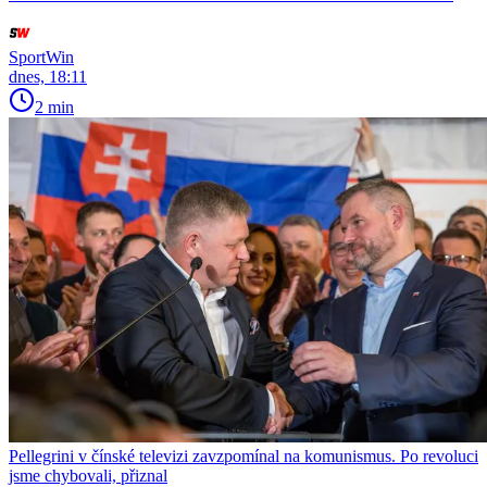
SportWin
dnes, 18:11
2 min
Pellegrini v čínské televizi zavzpomínal na komunismus. Po revoluci
jsme chybovali, přiznal