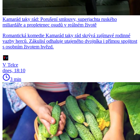
Kamarád taky rád: Porušení smlouvy, superjachta ruského
miliardáře a propletenec osudů v reálném životě
Romantická komedie Kamarád taky rád skrývá zajímavé rodinné
vazby herců. Zákulisí odhaluje utajeného dvojníka i přímou spojitost
s osobním životem hvězd.
V Telce
dnes, 18:10
3 min