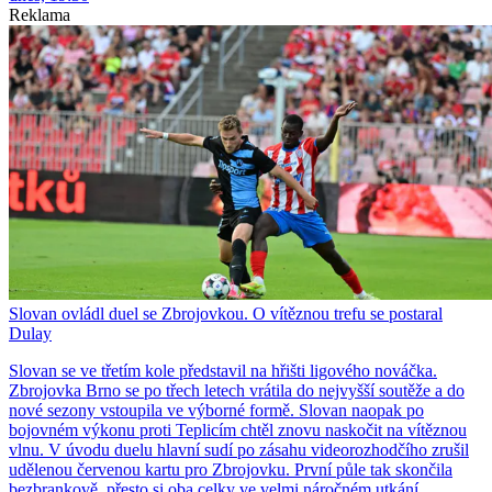
Reklama
Slovan ovládl duel se Zbrojovkou. O vítěznou trefu se postaral
Dulay
Slovan se ve třetím kole představil na hřišti ligového nováčka.
Zbrojovka Brno se po třech letech vrátila do nejvyšší soutěže a do
nové sezony vstoupila ve výborné formě. Slovan naopak po
bojovném výkonu proti Teplicím chtěl znovu naskočit na vítěznou
vlnu. V úvodu duelu hlavní sudí po zásahu videorozhodčího zrušil
udělenou červenou kartu pro Zbrojovku. První půle tak skončila
bezbrankově, přesto si oba celky ve velmi náročném utkání