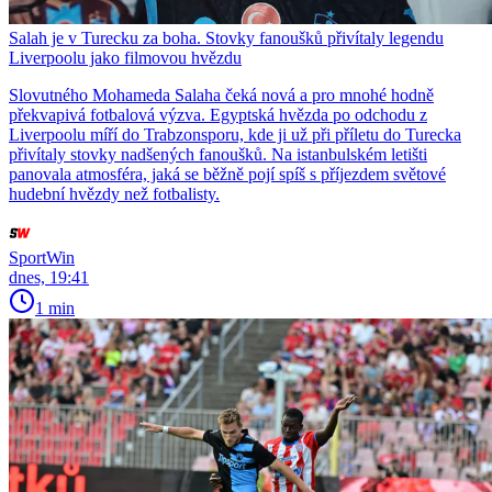
Salah je v Turecku za boha. Stovky fanoušků přivítaly legendu
Liverpoolu jako filmovou hvězdu
Slovutného Mohameda Salaha čeká nová a pro mnohé hodně
překvapivá fotbalová výzva. Egyptská hvězda po odchodu z
Liverpoolu míří do Trabzonsporu, kde ji už při příletu do Turecka
přivítaly stovky nadšených fanoušků. Na istanbulském letišti
panovala atmosféra, jaká se běžně pojí spíš s příjezdem světové
hudební hvězdy než fotbalisty.
SportWin
dnes, 19:41
1 min