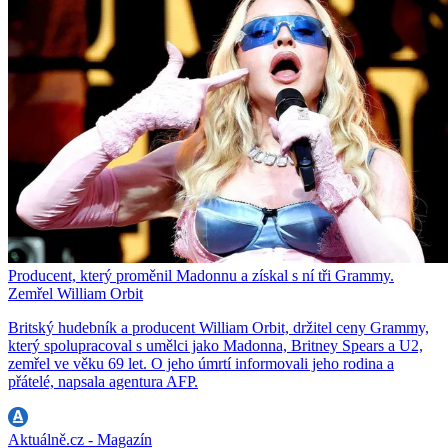
Producent, který proměnil Madonnu a získal s ní tři Grammy.
Zemřel William Orbit
Britský hudebník a producent William Orbit, držitel ceny Grammy,
který spolupracoval s umělci jako Madonna, Britney Spears a U2,
zemřel ve věku 69 let. O jeho úmrtí informovali jeho rodina a
přátelé, napsala agentura AFP.
Aktuálně.cz - Magazín