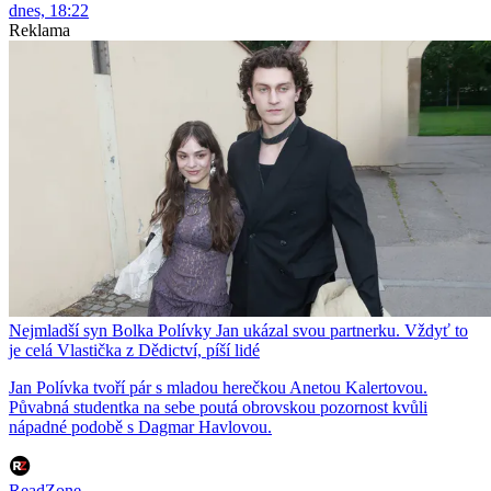
dnes, 18:22
Reklama
Nejmladší syn Bolka Polívky Jan ukázal svou partnerku. Vždyť to
je celá Vlastička z Dědictví, píší lidé
Jan Polívka tvoří pár s mladou herečkou Anetou Kalertovou.
Půvabná studentka na sebe poutá obrovskou pozornost kvůli
nápadné podobě s Dagmar Havlovou.
ReadZone