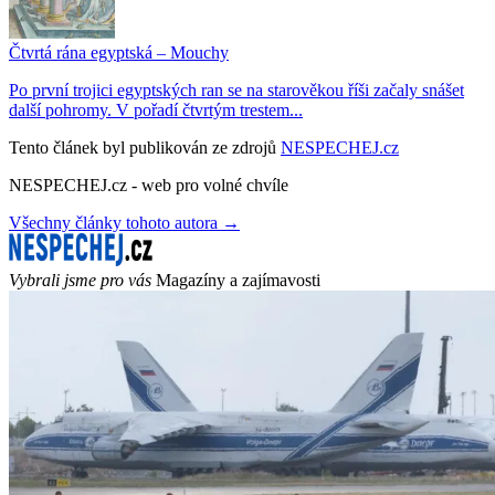
Čtvrtá rána egyptská – Mouchy
Po první trojici egyptských ran se na starověkou říši začaly snášet
další pohromy. V pořadí čtvrtým trestem...
Tento článek byl publikován ze zdrojů
NESPECHEJ.cz
NESPECHEJ.cz - web pro volné chvíle
Všechny články tohoto autora →
Vybrali jsme pro vás
Magazíny a zajímavosti