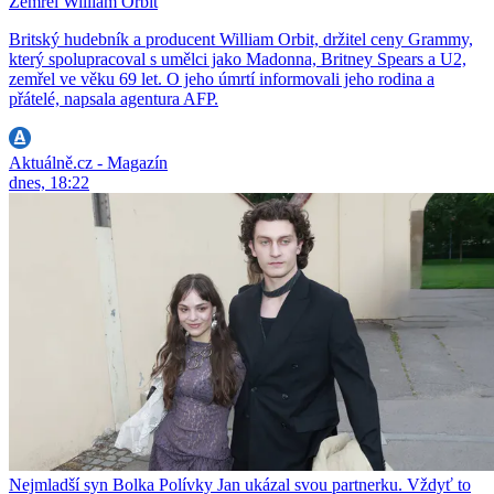
Zemřel William Orbit
Britský hudebník a producent William Orbit, držitel ceny Grammy,
který spolupracoval s umělci jako Madonna, Britney Spears a U2,
zemřel ve věku 69 let. O jeho úmrtí informovali jeho rodina a
přátelé, napsala agentura AFP.
Aktuálně.cz - Magazín
dnes, 18:22
Nejmladší syn Bolka Polívky Jan ukázal svou partnerku. Vždyť to