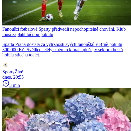
Fanoušci fotbalové Sparty předvedli nepochopitelné chování. Klub
musí zaplatit tučnou pokutu
Sparta Praha dostala za výtržnosti svých fanoušků v Brně pokutu
300 000 Kč. Světlice letěly směrem k hrací ploše, v sektoru hostů
hořela střecha toalet.
SportyŽivě
dnes, 20:55
3 min