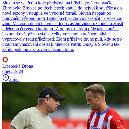
Slovan se ve třetím kole představil na hřišti ligového nováčka.
Zbrojovka Brno se po třech letech vrátila do nejvyšší soutěže a do
nové sezony vstoupila ve výborné formě. Slovan naopak po
bojovném výkonu proti Teplicím chtěl znovu naskočit na vítěznou
vlnu. V úvodu duelu hlavní sudí po zásahu videorozhodčího zrušil
udělenou červenou kartu pro Zbrojovku. První půle tak skončila
bezbrankově, přesto si oba celky ve velmi náročném utkání
vypracovaly řadu příležitostí. Zlom přišel ve druhé půli, kdy se po
dlouhém vhazování dostal k hlavičce Patrik Dulay a Slovanu tak
zařídil jedinou a zároveň vítěznou trefu.
Liberecká Drbna
dnes, 19:24
2 min