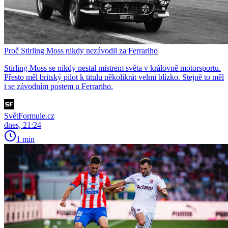
Proč Stirling Moss nikdy nezávodil za Ferrariho
Stirling Moss se nikdy nestal mistrem světa v královně motorsportu.
Přesto měl britský pilot k titulu několikrát velmi blízko. Stejně to měl
i se závodním postem u Ferrariho.
SvětFormule.cz
dnes, 21:24
1 min