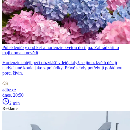
Půl skleničky pod keř a hortenzie kvetou do října. Zahrádkáři to
mají doma a nevědí
Hortenzie chtějí péči obzvlášť v létě, když se jim z květů dělají
nadýchané koule jako z pohádky. Právě tehdy potřebují pořádnou
porci živin.
adbz.cz
dnes, 20:50
2 min
Reklama