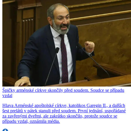
Špičky arménské církve skončily před soudem. Soudce se případu
vzdal
Hlava Arménské apoštolské církve, katolikos Garegin II., a dalších
šest prelátů v pátek stanuli před soudem. První jednání, uspořádané
za zavřenými dveřmi, ale zakrátko skončilo, protože soudce se
případu vzdal, oznámila média.