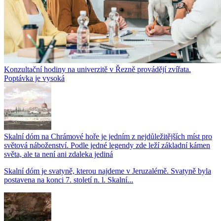
Konzultační hodiny na univerzitě v Řezně provádějí zvířata.
Poptávka je vysoká
Skalní dóm na Chrámové hoře je jedním z nejdůležitějších míst pro
světová náboženství. Podle jedné legendy zde leží základní kámen
světa, ale ta není ani zdaleka jediná
Skalní dóm je svatyně, kterou najdeme v Jeruzalémě. Svatyně byla
postavena na konci 7. století n. l. Skalní...