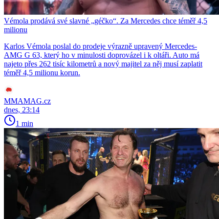
Vémola prodává své slavné „géčko“. Za Mercedes chce téměř 4,5
milionu
Karlos Vémola poslal do prodeje výrazně upravený Mercedes-
AMG G 63, který ho v minulosti doprovázel i k oltáři. Auto má
najeto přes 262 tisíc kilometrů a nový majitel za něj musí zaplatit
téměř 4,5 milionu korun.
MMAMAG.cz
dnes, 23:14
1 min