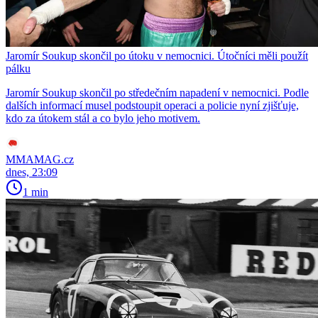
Jaromír Soukup skončil po útoku v nemocnici. Útočníci měli použít
pálku
Jaromír Soukup skončil po středečním napadení v nemocnici. Podle
dalších informací musel podstoupit operaci a policie nyní zjišťuje,
kdo za útokem stál a co bylo jeho motivem.
MMAMAG.cz
dnes, 23:09
1 min