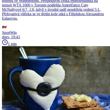
triumfu ve Wimbledonu. Perspektivní česká reprezentantka na
turnaji WTA 1000 v Torontu podlehla Američance Caty
McNallyové 6:7, 1:6, když v úvodní sadě neudržela vedení 5:1.
Překvapivá vítězka se ve třetím kole utká s Filipínkou Alexandrou
Ealaovou.
SportWin
dnes, 19:43
1 min