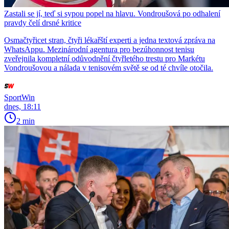
Zastali se jí, teď si sypou popel na hlavu. Vondroušová po odhalení
pravdy čelí drsné kritice
Osmačtyřicet stran, čtyři lékařští experti a jedna textová zpráva na
WhatsAppu. Mezinárodní agentura pro bezúhonnost tenisu
zveřejnila kompletní odůvodnění čtyřletého trestu pro Markétu
Vondroušovou a nálada v tenisovém světě se od té chvíle otočila.
SportWin
dnes, 18:11
2 min