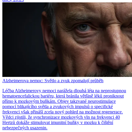
Alzheimerova nemoc: Světlo a zvuk zpomalují průběh
Léčba Alzheimerovy nemoci narážela dlouhá léta na neprostupnou
hematoencefalickou bariéru, která bránila většině léků proniknout
přímo k mozkovým buňkám. Objev takzvané neurostimulace
pomocí blikajícího světla a zvukových impulsů o specifické
frekvenci však přináší zcela nový pohled na možnost regenerace.
Vědci zjistili, že synchronizace mozkových vln na frekvenci 40
Hertzů dokáže stimulovat imunitní buňky v mozku k čištění
nebezpečných usazenin.