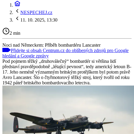
NESPECHEJ.cz
11. 10. 2025, 13:30
2 min
Noci nad Německem: Příběh bombardéru Lancaster
Přidejte si obsah Centrum.cz do oblíbených zdrojů pro Google
hledání a Google zprávy
Pod pojmem těžký „druhoválečný“ bombardér si většina lidí
představí pravděpodobně „létající pevnost“, tedy americký letoun B-
17. Jeho neméně významným britským protějškem byl potom právě
Avro Lancaster. Šlo o čtyřmotorový těžký stroj, který tvořil od roku
1942 páteř britského bombardovacího letectva.