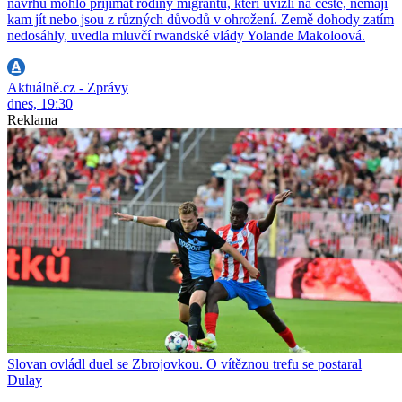
návrhu mohlo přijímat rodiny migrantů, kteří uvízli na cestě, nemají
kam jít nebo jsou z různých důvodů v ohrožení. Země dohody zatím
nedosáhly, uvedla mluvčí rwandské vlády Yolande Makoloová.
Aktuálně.cz - Zprávy
dnes, 19:30
Reklama
Slovan ovládl duel se Zbrojovkou. O vítěznou trefu se postaral
Dulay