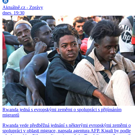
Aktuálně.cz - Zprávy
dnes, 19:30
Rwanda jedná s evropskými zeměmi o spolupráci s přijímáním
migrantů
Rwanda vede předběžná jednání s některými evropskými zeměmi o
spolupráci v oblasti migrace, napsala agentura AFP. Kigali by podle