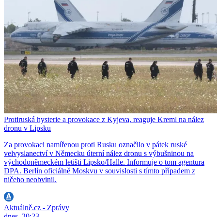
Protiruská hysterie a provokace z Kyjeva, reaguje Kreml na nález
dronu v Lipsku
Za provokaci namířenou proti Rusku označilo v pátek ruské
velvyslanectví v Německu úterní nález dronu s výbušninou na
východoněmeckém letišti Lipsko/Halle. Informuje o tom agentura
DPA. Berlín oficiálně Moskvu v souvislosti s tímto případem z
ničeho neobvinil.
Aktuálně.cz - Zprávy
dnes, 20:23