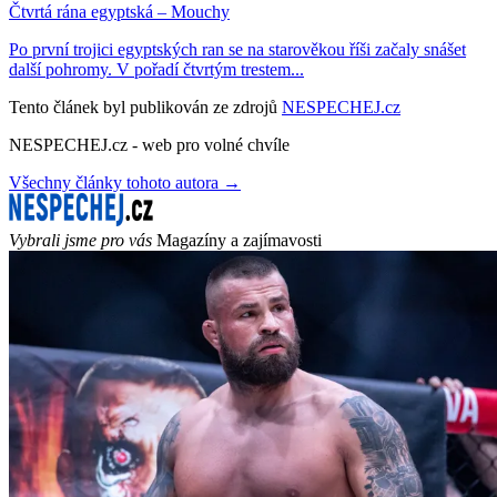
Čtvrtá rána egyptská – Mouchy
Po první trojici egyptských ran se na starověkou říši začaly snášet
další pohromy. V pořadí čtvrtým trestem...
Tento článek byl publikován ze zdrojů
NESPECHEJ.cz
NESPECHEJ.cz - web pro volné chvíle
Všechny články tohoto autora →
Vybrali jsme pro vás
Magazíny a zajímavosti