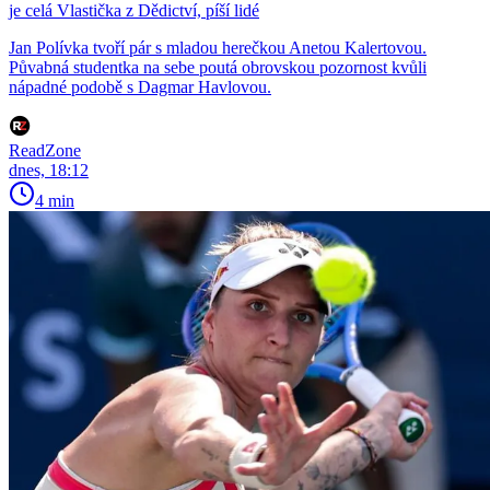
je celá Vlastička z Dědictví, píší lidé
Jan Polívka tvoří pár s mladou herečkou Anetou Kalertovou.
Půvabná studentka na sebe poutá obrovskou pozornost kvůli
nápadné podobě s Dagmar Havlovou.
ReadZone
dnes, 18:12
4 min