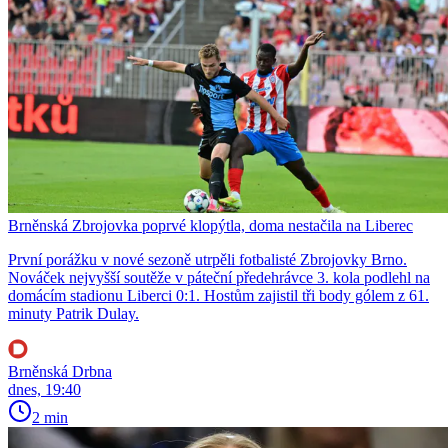
Brněnská Zbrojovka poprvé klopýtla, doma nestačila na Liberec
První porážku v nové sezoně utrpěli fotbalisté Zbrojovky Brno.
Nováček nejvyšší soutěže v páteční předehrávce 3. kola podlehl na
domácím stadionu Liberci 0:1. Hostům zajistil tři body gólem z 61.
minuty Patrik Dulay.
Brněnská Drbna
dnes, 19:40
2 min