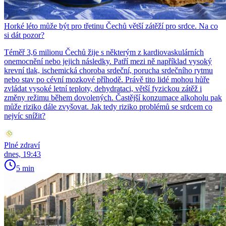
Horké léto může být pro třetinu Čechů větší zátěží pro srdce. Na co
si dát pozor?
Téměř 3,6 milionu Čechů žije s některým z kardiovaskulárních
onemocnění nebo jejich následky. Patří mezi ně například vysoký
krevní tlak, ischemická choroba srdeční, porucha srdečního rytmu
nebo stav po cévní mozkové příhodě. Právě tito lidé mohou hůře
zvládat vysoké letní teploty, dehydrataci, větší fyzickou zátěž i
změny režimu během dovolených. Častější konzumace alkoholu pak
může riziko dále zvyšovat. Jak tedy riziko problémů se srdcem co
nejvíc snížit?
Plné zdraví
dnes, 19:43
5 min