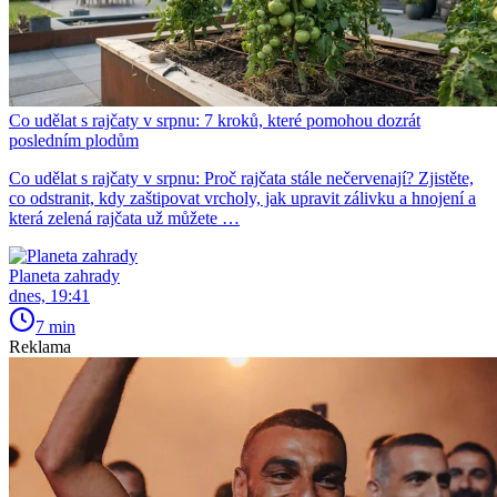
Co udělat s rajčaty v srpnu: 7 kroků, které pomohou dozrát
posledním plodům
Co udělat s rajčaty v srpnu: Proč rajčata stále nečervenají? Zjistěte,
co odstranit, kdy zaštipovat vrcholy, jak upravit zálivku a hnojení a
která zelená rajčata už můžete …
Planeta zahrady
dnes, 19:41
7 min
Reklama