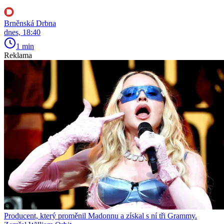
Brněnská Drbna
dnes, 18:40
1 min
Reklama
Producent, který proměnil Madonnu a získal s ní tři Grammy.