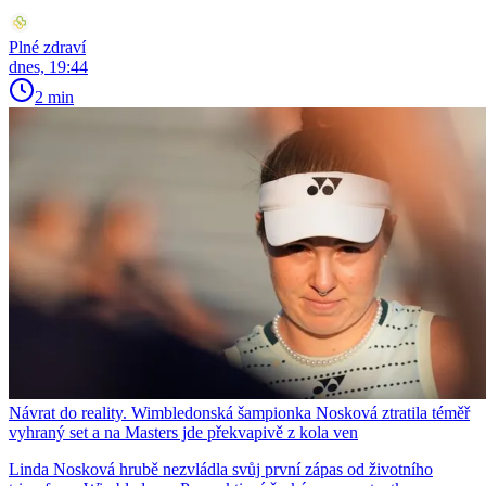
Plné zdraví
dnes, 19:44
2 min
Návrat do reality. Wimbledonská šampionka Nosková ztratila téměř
vyhraný set a na Masters jde překvapivě z kola ven
Linda Nosková hrubě nezvládla svůj první zápas od životního