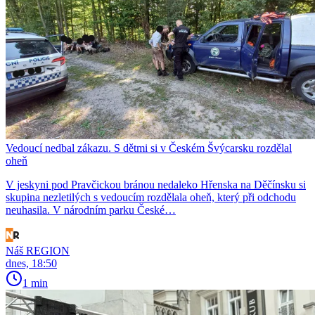
Vedoucí nedbal zákazu. S dětmi si v Českém Švýcarsku rozdělal
oheň
V jeskyni pod Pravčickou bránou nedaleko Hřenska na Děčínsku si
skupina nezletilých s vedoucím rozdělala oheň, který při odchodu
neuhasila. V národním parku České…
Náš REGION
dnes, 18:50
1 min