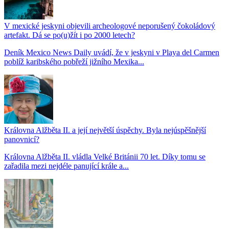
V mexické jeskyni objevili archeologové neporušený čokoládový
artefakt. Dá se po(u)žít i po 2000 letech?
Deník Mexico News Daily uvádí, že v jeskyni v Playa del Carmen
poblíž karibského pobřeží jižního Mexika...
Královna Alžběta II. a její největší úspěchy. Byla nejúspěšnější
panovnicí?
Královna Alžběta II. vládla Velké Británii 70 let. Díky tomu se
zařadila mezi nejdéle panující krále a...