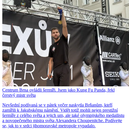
Centrum Brna ovládli šermíři. Jsem jako Kung Fu Panda, řekl
čerstvý mistr světa
Nevšední podívaná se v pátek večer naskytla Brňanům, kteří
zamířili k Jakubskému náměstí. Vidět totiž mohli nejen prestižní
šermíře z celého světa a jejich um, ale také olympijského medailistu
a novopečeného mistra světa Alexandera Choupenitche. Podívejte
se, jak to v srdci jihomoravské metropole vypadalo.