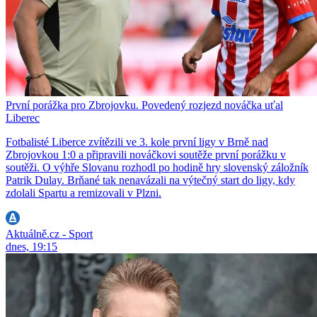
První porážka pro Zbrojovku. Povedený rozjezd nováčka uťal
Liberec
Fotbalisté Liberce zvítězili ve 3. kole první ligy v Brně nad
Zbrojovkou 1:0 a připravili nováčkovi soutěže první porážku v
soutěži. O výhře Slovanu rozhodl po hodině hry slovenský záložník
Patrik Dulay. Brňané tak nenavázali na výtečný start do ligy, kdy
zdolali Spartu a remizovali v Plzni.
Aktuálně.cz - Sport
dnes, 19:15