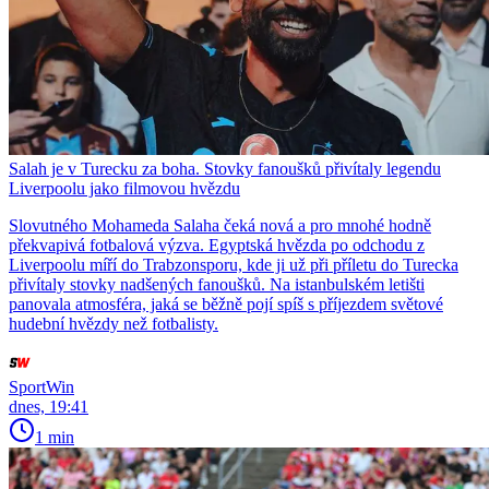
Salah je v Turecku za boha. Stovky fanoušků přivítaly legendu
Liverpoolu jako filmovou hvězdu
Slovutného Mohameda Salaha čeká nová a pro mnohé hodně
překvapivá fotbalová výzva. Egyptská hvězda po odchodu z
Liverpoolu míří do Trabzonsporu, kde ji už při příletu do Turecka
přivítaly stovky nadšených fanoušků. Na istanbulském letišti
panovala atmosféra, jaká se běžně pojí spíš s příjezdem světové
hudební hvězdy než fotbalisty.
SportWin
dnes, 19:41
1 min