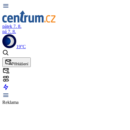
pátek 7. 8.
pá 7. 8.
19°C
Přihlášení
Reklama