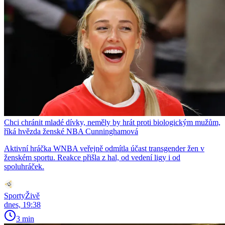
Chci chránit mladé dívky, neměly by hrát proti biologickým mužům,
říká hvězda ženské NBA Cunninghamová
Aktivní hráčka WNBA veřejně odmítla účast transgender žen v
ženském sportu. Reakce přišla z hal, od vedení ligy i od
spoluhráček.
SportyŽivě
dnes, 19:38
3 min