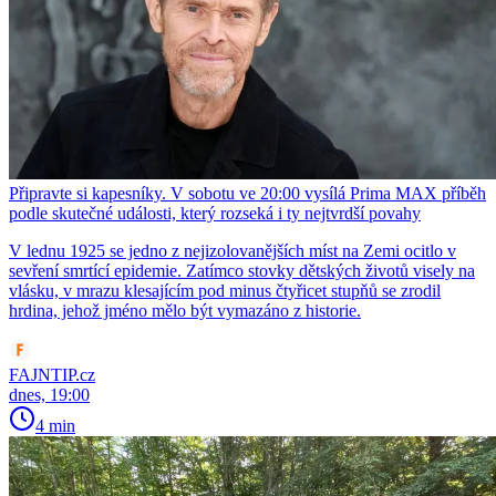
Připravte si kapesníky. V sobotu ve 20:00 vysílá Prima MAX příběh
podle skutečné události, který rozseká i ty nejtvrdší povahy
V lednu 1925 se jedno z nejizolovanějších míst na Zemi ocitlo v
sevření smrtící epidemie. Zatímco stovky dětských životů visely na
vlásku, v mrazu klesajícím pod minus čtyřicet stupňů se zrodil
hrdina, jehož jméno mělo být vymazáno z historie.
FAJNTIP.cz
dnes, 19:00
4 min