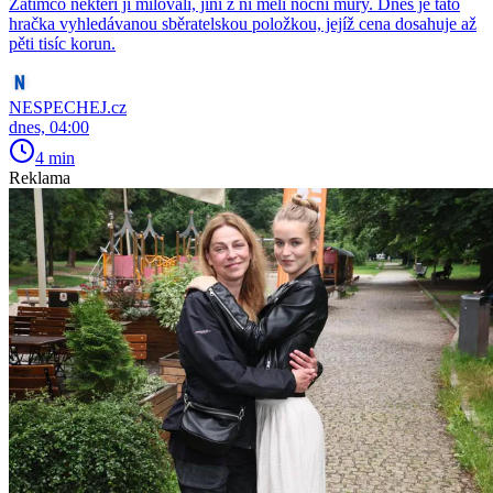
Zatímco někteří ji milovali, jiní z ní měli noční můry. Dnes je tato
hračka vyhledávanou sběratelskou položkou, jejíž cena dosahuje až
pěti tisíc korun.
NESPECHEJ.cz
dnes, 04:00
4 min
Reklama