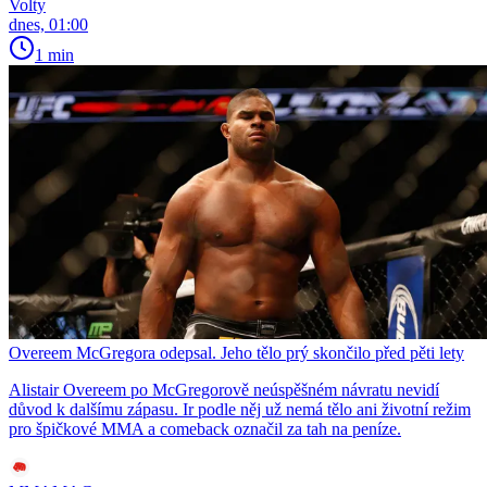
Volty
dnes, 01:00
1 min
Overeem McGregora odepsal. Jeho tělo prý skončilo před pěti lety
Alistair Overeem po McGregorově neúspěšném návratu nevidí
důvod k dalšímu zápasu. Ir podle něj už nemá tělo ani životní režim
pro špičkové MMA a comeback označil za tah na peníze.