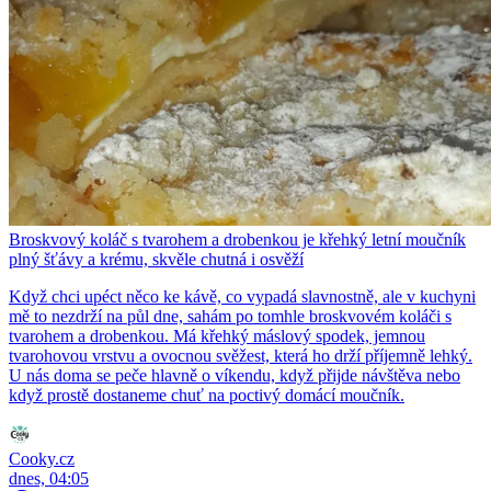
Broskvový koláč s tvarohem a drobenkou je křehký letní moučník
plný šťávy a krému, skvěle chutná i osvěží
Když chci upéct něco ke kávě, co vypadá slavnostně, ale v kuchyni
mě to nezdrží na půl dne, sahám po tomhle broskvovém koláči s
tvarohem a drobenkou. Má křehký máslový spodek, jemnou
tvarohovou vrstvu a ovocnou svěžest, která ho drží příjemně lehký.
U nás doma se peče hlavně o víkendu, když přijde návštěva nebo
když prostě dostaneme chuť na poctivý domácí moučník.
Cooky.cz
dnes, 04:05