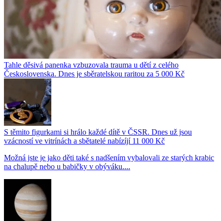
Tahle děsivá panenka vzbuzovala trauma u dětí z celého
Československa. Dnes je sběratelskou raritou za 5 000 Kč
S těmito figurkami si hrálo každé dítě v ČSSR. Dnes už jsou
vzácností ve vitrínách a sbětatelé nabízíjí 11 000 Kč
Možná jste je jako děti také s nadšením vybalovali ze starých krabic
na chalupě nebo u babičky v obýváku....