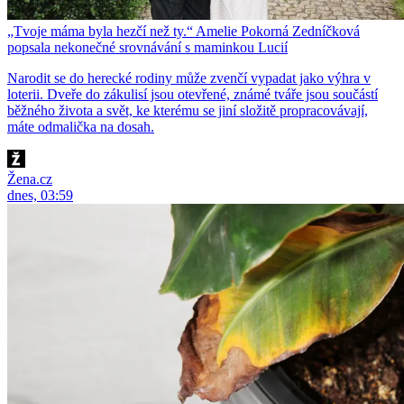
„Tvoje máma byla hezčí než ty.“ Amelie Pokorná Zedníčková
popsala nekonečné srovnávání s maminkou Lucií
Narodit se do herecké rodiny může zvenčí vypadat jako výhra v
loterii. Dveře do zákulisí jsou otevřené, známé tváře jsou součástí
běžného života a svět, ke kterému se jiní složitě propracovávají,
máte odmalička na dosah.
Žena.cz
dnes, 03:59