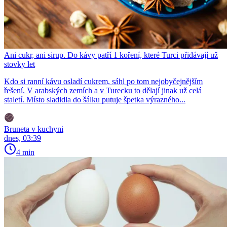
Ani cukr, ani sirup. Do kávy patří 1 koření, které Turci přidávají už
stovky let
Kdo si ranní kávu osladí cukrem, sáhl po tom nejobyčejnějším
řešení. V arabských zemích a v Turecku to dělají jinak už celá
staletí. Místo sladidla do šálku putuje špetka výrazného...
Bruneta v kuchyni
dnes, 03:39
4 min