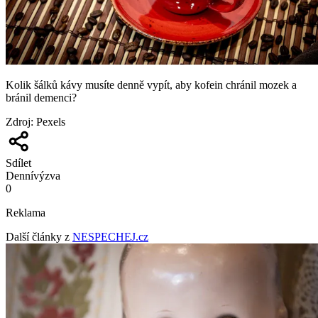
Kolik šálků kávy musíte denně vypít, aby kofein chránil mozek a
bránil demenci?
Zdroj
:
Pexels
Sdílet
Denní
výzva
0
Reklama
Další články z
NESPECHEJ.cz