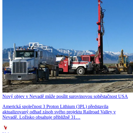
Nový objev v Nevadě může posílit surovinovou soběstačnost USA
Americká společnost 3 Proton Lithium (3PL) představila
aktualizovaný odhad zásob svého projektu Railroad Valley v
Nevadě. Ložisko obsahuje přibližně 31…