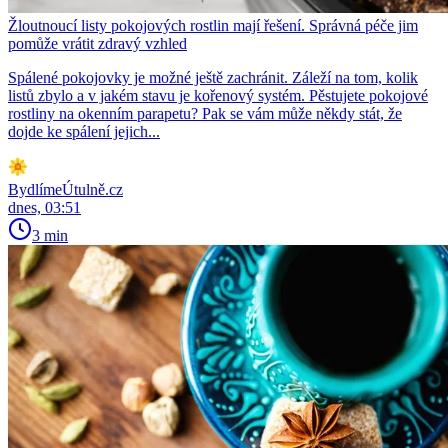
Žloutnoucí listy pokojových rostlin mají řešení. Správná péče jim
pomůže vrátit zdravý vzhled
Spálené pokojovky je možné ještě zachránit. Záleží na tom, kolik
listů zbylo a v jakém stavu je kořenový systém. Pěstujete pokojové
rostliny na okenním parapetu? Pak se vám může někdy stát, že
dojde ke spálení jejich...
BydlímeÚtulně.cz
dnes, 03:51
3 min