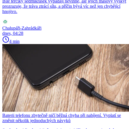
Bílé terčíky sedmikrásek vypadají nevinně, ale jejich masový výskyt
prozrazuje, že tráva ztrácí sílu, a příčin bývá víc než jen chybějící
hnojivo.
Chalupáři-Zahrádkáři
dnes, 04:28
4 min
Baterii telefonu zbytečně ničí běžná chyba při nabíjení. Vyplatí se
změnit několik jednoduchých návyků