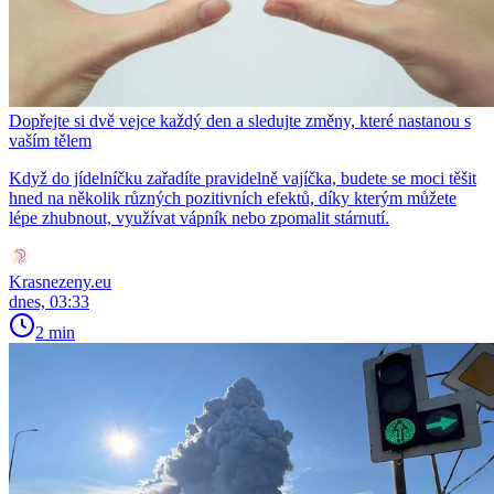
Dopřejte si dvě vejce každý den a sledujte změny, které nastanou s
vaším tělem
Když do jídelníčku zařadíte pravidelně vajíčka, budete se moci těšit
hned na několik různých pozitivních efektů, díky kterým můžete
lépe zhubnout, využívat vápník nebo zpomalit stárnutí.
Krasnezeny.eu
dnes, 03:33
2 min