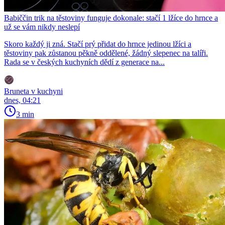
Babiččin trik na těstoviny funguje dokonale: stačí 1 lžíce do hrnce a
už se vám nikdy neslepí
Skoro každý ji zná. Stačí prý přidat do hrnce jedinou lžíci a
těstoviny pak zůstanou pěkně oddělené, žádný slepenec na talíři.
Rada se v českých kuchyních dědí z generace na...
Bruneta v kuchyni
dnes, 04:21
3 min