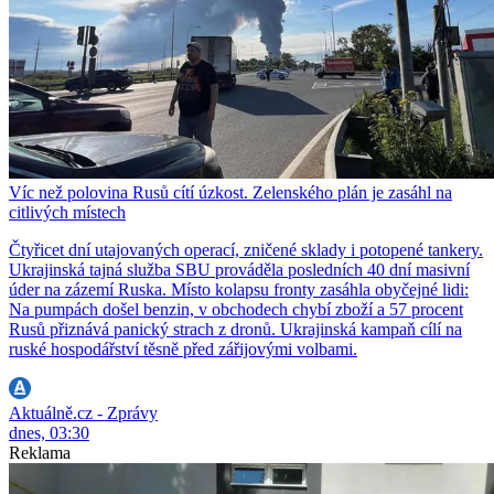
Víc než polovina Rusů cítí úzkost. Zelenského plán je zasáhl na
citlivých místech
Čtyřicet dní utajovaných operací, zničené sklady i potopené tankery.
Ukrajinská tajná služba SBU prováděla posledních 40 dní masivní
úder na zázemí Ruska. Místo kolapsu fronty zasáhla obyčejné lidi:
Na pumpách došel benzin, v obchodech chybí zboží a 57 procent
Rusů přiznává panický strach z dronů. Ukrajinská kampaň cílí na
ruské hospodářství těsně před zářijovými volbami.
Aktuálně.cz - Zprávy
dnes, 03:30
Reklama