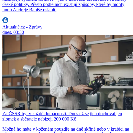
české politiky. Přesto podle nich existují způsoby, které by mohly
hnutí Andreje Babiše oslabit.
Aktuálně.cz - Zprávy
dnes, 03:30
Za ČSSR byl v každé domácnosti. Dnes už se jich dochoval jen
zlomek a sběratelé nabízejí 200 000 Kč
Možná ho máte v koženém pouzdře na dně skříně nebo v krabici na