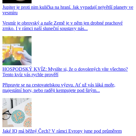
Jupiter je proti nim kulička na hraní. Jak vypadají největší planety ve
vesmíru
Vesmír je obrovský a naše Země je v něm jen drobné prachové
zrnko. I v rámci naší sluneční soustavy nás...
HOSPODSKÝ KVÍZ: Myslíte si, že o dovolených víte všechno?
Tento kvíz vás rychle prověří
Připravte se na cestovatelskou výzvu. Ať už vás láká moře,
majestátní hory, nebo raději kempujete pod širým...
Jaké IQ má běžný Čech? V rámci Evropy jsme pod průměrem