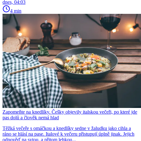
dnes, 04:03
4 min
Zapomeňte na knedlíky. Češky objevily italskou večeři, po které jde
pas dolů a člověk nemá hlad
Těžká večeře s omáčkou a knedlíky sedne v žaludku jako cihla a
ráno se hlásí na pase. Italové k večeru přistupují úplně jinak. Jejich
odpověď na sytou, a přitom lehkou...