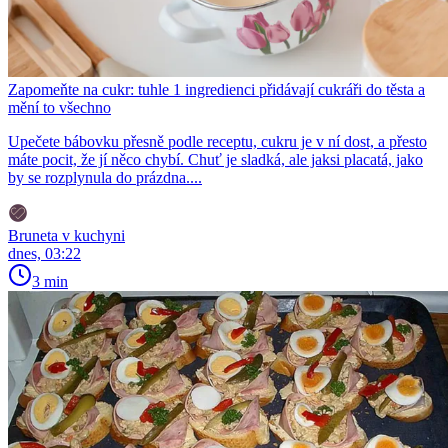
Zapomeňte na cukr: tuhle 1 ingredienci přidávají cukráři do těsta a
mění to všechno
Upečete bábovku přesně podle receptu, cukru je v ní dost, a přesto
máte pocit, že jí něco chybí. Chuť je sladká, ale jaksi placatá, jako
by se rozplynula do prázdna....
Bruneta v kuchyni
dnes, 03:22
3 min