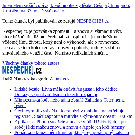
Internetem se šíří zpráva, která mnohé vyděsila: Češi prý hloupnou.
Umístění na 37. místě světového...
Tento článek byl publikován ze zdrojů
NESPECHEJ.cz
Nespechej.cz je pozvánka zpomalit – a znovu si všimnout věcí,
které běžně přehlížíme. Web nabízí inspiraci k jednoduššímu,
vědomějšímu životu, který není o výkonech, ale o rovnováze.
Témata se točí kolem zdraví, duševní pohody, rodiny, vztahů i
smysluplného využití času. Namísto radikálních změn...
Všechny články tohoto autora →
Další články z kategorie
Zajímavosti
Lidské bestie: Livia měla otrávit Augusta i jeho dědice.
Důkazy se po dvou tisících letech rozpadají
Mimozemská loď, nebo tajná zbraň? Záhada z Tater nemá
řešení
Čech vyrobil vysílačku, která běží v mobilu a nepotřebuje
registraci. Stačí zapnout a mluvíte s kýmkoli v dosahu 100 km
Aplikaci z iPhonu smažete a ona se vrátí. Už čtvrtý den po
sobě ji lidé mažou znovu a znovu a Apple jen krčí rameny
Pohádka o kouzelném hrníčku, který byl pořád plný kakaa a