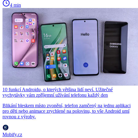
4 min
10 funkcí Androidu, o kterých většina lidí neví. Užitečné
vychytávky vám zpříjemní užívání telefonu každý den
Blikání bleskem místo zvonění, telefon zamčený na jednu aplikaci
pro děti nebo animace zrychlené na polovinu, to vše Android umí
rovnou z výroby.
Mobify.cz