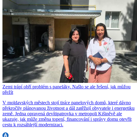
Zemi trápí obří problém s paneláky. Našlo se ale řešení, jak můžou
přežít
V moldavských městech stojí tisíce panelových domů, které dávno
překročily plánovanou životnost a dál zatěžují obyvatele i energetiku
země. Jedna opravená devítipatrovka v metropoli Kišiněvě ale
ukazuje, jak může změna topení, financování i správy domu otevřít
cestu k rozsáhlejší modernizaci.