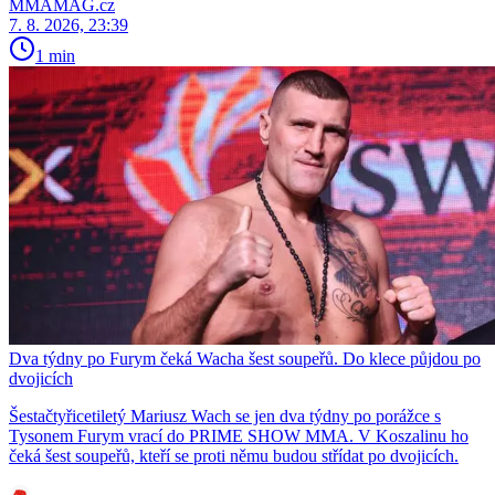
MMAMAG.cz
7. 8. 2026, 23:39
1 min
Dva týdny po Furym čeká Wacha šest soupeřů. Do klece půjdou po
dvojicích
Šestačtyřicetiletý Mariusz Wach se jen dva týdny po porážce s
Tysonem Furym vrací do PRIME SHOW MMA. V Koszalinu ho
čeká šest soupeřů, kteří se proti němu budou střídat po dvojicích.