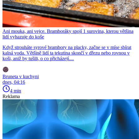
Ani mouka, ani vejce. Bramboráky spojí 1 surovina, kterou většina
lidí vyhazuje do koše
Když strouháte syrové brambory na placky, začne se v míse sbírat
kalná voda. Většině lidí ta tekutina skončí v dřezu nebo rovnou v
koši, aniž by tušili, o co přicházejí....
Bruneta v kuchyni
dnes, 04:16
4 min
Reklama