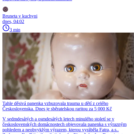
Bruneta v kuchyni
dnes, 04:02
3 min
Tahle děsivá panenka vzbuzovala trauma u dětí z celého
Československa. Dnes je sběratelskou raritou za 5 000 Kč
V sedmdesátých a osmdesátých letech minulého století se v
československých domácnostech objevovala panenka s výrazným
pohledem a neobvyklým výrazem, kterou vyráběla Fatra, a.s..