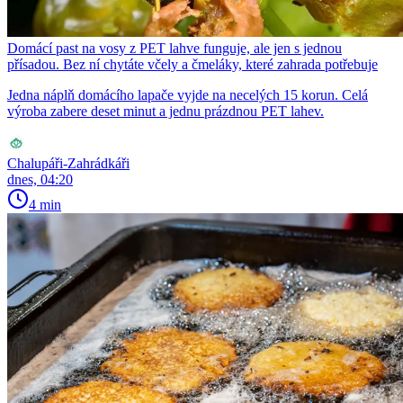
Domácí past na vosy z PET lahve funguje, ale jen s jednou
přísadou. Bez ní chytáte včely a čmeláky, které zahrada potřebuje
Jedna náplň domácího lapače vyjde na necelých 15 korun. Celá
výroba zabere deset minut a jednu prázdnou PET lahev.
Chalupáři-Zahrádkáři
dnes, 04:20
4 min