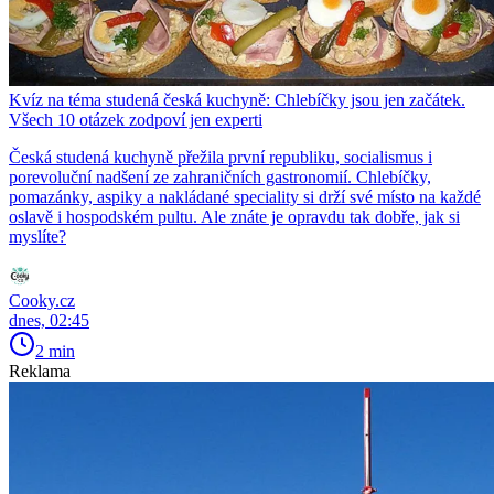
Kvíz na téma studená česká kuchyně: Chlebíčky jsou jen začátek.
Všech 10 otázek zodpoví jen experti
Česká studená kuchyně přežila první republiku, socialismus i
porevoluční nadšení ze zahraničních gastronomií. Chlebíčky,
pomazánky, aspiky a nakládané speciality si drží své místo na každé
oslavě i hospodském pultu. Ale znáte je opravdu tak dobře, jak si
myslíte?
Cooky.cz
dnes, 02:45
2 min
Reklama