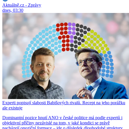
Aktuálně.cz - Zprávy
dnes, 03:30
Experti popisují slabosti Babišových rivalů. Recept na jeho porážku
ale existuje
Dominantní pozice hnutí ANO v české politice má podle expertů i
objektivní příčiny nezávislé na tom, v jaké kondici se právě
nacházejí opoziční formace – jde o důsledek dlouhodobé struktury