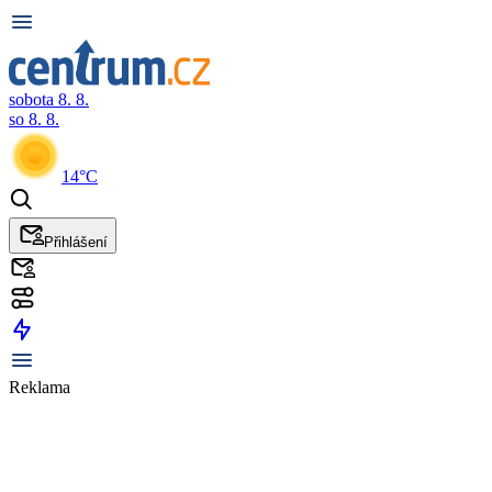
sobota 8. 8.
so 8. 8.
14°C
Přihlášení
Reklama