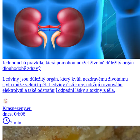
Jednoduchá pravidla, která pomohou udržet životně důležitý orgán
dlouhodobě zdravý
Ledviny jsou důležitý orgán, který kvůli nezdravému životnímu
stylu může velmi trpět. Ledviny čistí krev, udržují rovnováhu
elektrolytů a také odstraňují odpadní látky a toxiny z těla.
Krasnezeny.eu
dnes, 04:06
2 min