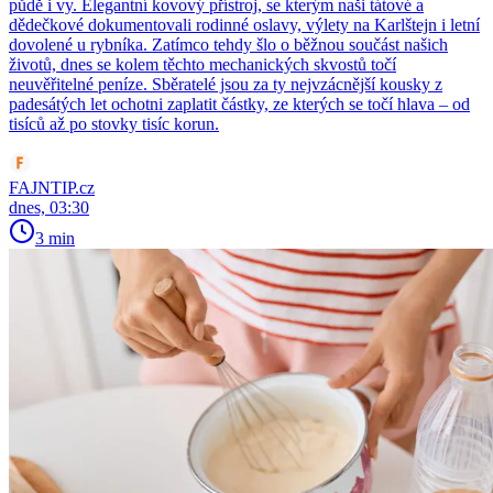
půdě i vy. Elegantní kovový přístroj, se kterým naši tátové a
dědečkové dokumentovali rodinné oslavy, výlety na Karlštejn i letní
dovolené u rybníka. Zatímco tehdy šlo o běžnou součást našich
životů, dnes se kolem těchto mechanických skvostů točí
neuvěřitelné peníze. Sběratelé jsou za ty nejvzácnější kousky z
padesátých let ochotni zaplatit částky, ze kterých se točí hlava – od
tisíců až po stovky tisíc korun.
FAJNTIP.cz
dnes, 03:30
3 min