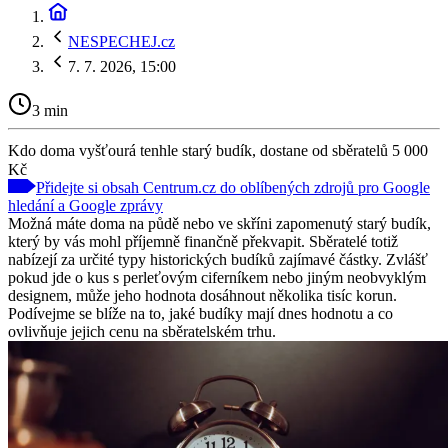
NESPECHEJ.cz
7. 7. 2026, 15:00
3 min
Kdo doma vyšťourá tenhle starý budík, dostane od sběratelů 5 000
Kč
Přidejte si obsah Centrum.cz do oblíbených zdrojů pro Google
hledání a Google zprávy
Možná máte doma na půdě nebo ve skříni zapomenutý starý budík,
který by vás mohl příjemně finančně překvapit. Sběratelé totiž
nabízejí za určité typy historických budíků zajímavé částky. Zvlášť
pokud jde o kus s perleťovým ciferníkem nebo jiným neobvyklým
designem, může jeho hodnota dosáhnout několika tisíc korun.
Podívejme se blíže na to, jaké budíky mají dnes hodnotu a co
ovlivňuje jejich cenu na sběratelském trhu.