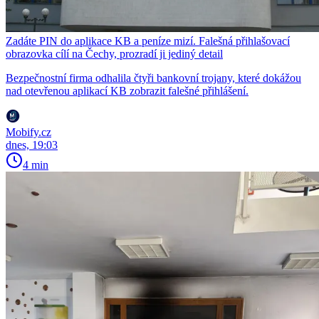
Zadáte PIN do aplikace KB a peníze mizí. Falešná přihlašovací
obrazovka cílí na Čechy, prozradí ji jediný detail
Bezpečnostní firma odhalila čtyři bankovní trojany, které dokážou
nad otevřenou aplikací KB zobrazit falešné přihlášení.
Mobify.cz
dnes, 19:03
4 min