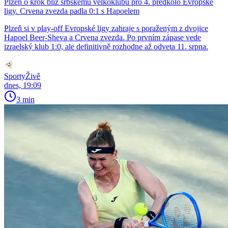
Plzeň o krok blíž srbskému velkoklubu pro 4. předkolo Evropské
ligy. Crvena zvezda padla 0:1 s Hapoelem
Plzeň si v play-off Evropské ligy zahraje s poraženým z dvojice
Hapoel Beer-Sheva a Crvena zvezda. Po prvním zápase vede
izraelský klub 1:0, ale definitivně rozhodne až odveta 11. srpna.
SportyŽivě
dnes, 19:09
3 min