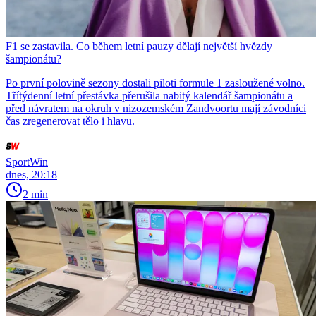
F1 se zastavila. Co během letní pauzy dělají největší hvězdy
šampionátu?
Po první polovině sezony dostali piloti formule 1 zasloužené volno.
Třítýdenní letní přestávka přerušila nabitý kalendář šampionátu a
před návratem na okruh v nizozemském Zandvoortu mají závodníci
čas zregenerovat tělo i hlavu.
SportWin
dnes, 20:18
2 min