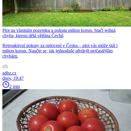
Plot na vlastním pozemku a pokuta milion korun. Stačí jediná
chyba, kterou dělá většina Čechů
Retroaktivní pokuty za oplocení v Česku – plot vás může stát i
milion korun. Naučte se, jak jednoduše předejít nejčastějším
chybám.
adbz.cz
dnes, 19:47
2 min