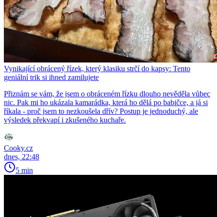
Vynikající obrácený řízek, který klasiku strčí do kapsy: Tento
geniální trik si ihned zamilujete
Přiznám se vám, že jsem o obráceném řízku dlouho nevěděla vůbec
nic. Pak mi ho ukázala kamarádka, která ho dělá po babičce, a já si
říkala - proč jsem to nezkoušela dřív? Postup je jednoduchý, ale
výsledek překvapí i zkušeného kuchaře.
Cooky.cz
dnes, 22:48
5 min