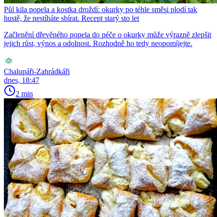
Půl kila popela a kostka droždí: okurky po téhle směsi plodí tak
hustě, že nestíháte sbírat. Recept starý sto let
Začlenění dřevěného popela do péče o okurky může výrazně zlepšit
jejich růst, výnos a odolnost. Rozhodně ho tedy neopomíjejte.
Chalupáři-Zahrádkáři
dnes, 18:47
2 min