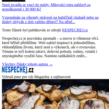
Stará zrcadla se vrací do módy. Milovníci retra nabízejí za
nepoškozené i 30 000 Kč
Vzpomínáte na víkendy strávené na babiččině chalupě nebo na
útulný obývák z dob vašeho dětství? Na stěně...
Tento článek byl publikován ze zdrojů
NESPECHEJ.cz
Nespechej.cz je pozvánka zpomalit – a znovu si všimnout věcí,
které běžně přehlížíme. Web nabízí inspiraci k jednoduššímu,
vědomějšímu životu, který není o výkonech, ale o rovnováze.
Témata se točí kolem zdraví, duševní pohody, rodiny, vztahů i
smysluplného využití času. Namísto radikálních změn...
Všechny články tohoto autora →
Vybrali jsme pro vás
Magazíny a zajímavosti