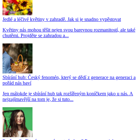
Jedlé a léčivé květiny v zahradě. Jak si je snadno vypěstovat
Květiny nás mohou těšit nejen svou barevnou rozmanitostí, ale také
chutěmi. Projděte se zahradou a...
Sbírání hub: Český fenomén, který se dědí z generace na generaci a
pořád nás baví
Jen málokde je sbírání hub tak rozšířeným koníčkem jako u nás. A
nejzajímavější na tom je, že si tuto...