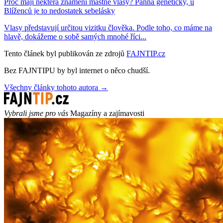
Proč mají některá znamení mastné vlasy? Panna geneticky, u
Blíženců je to nedostatek sebelásky
Vlasy představují určitou vizitku člověka. Podle toho, co máme na
hlavě, dokážeme o sobě samých mnohé říci...
Tento článek byl publikován ze zdrojů
FAJNTIP.cz
Bez FAJNTIPU by byl internet o něco chudší.
Všechny články tohoto autora →
Vybrali jsme pro vás
Magazíny a zajímavosti