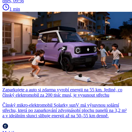
dnes, 09:56
1 min
Zaparkujete a auto si zdarma vyrobí energii na 55 km. Jediné, co
čínský elektromobil za 200 tisíc musí, je vysunout střechu
Čínský mikro-elektromobil Solarky sunV má výsuvnou solární
střechu, která po zaparkování zdvojnásobí plochu panelů na 3,2 m²
a v ideálním slunci slibuje energii až na 50–55 km denně.