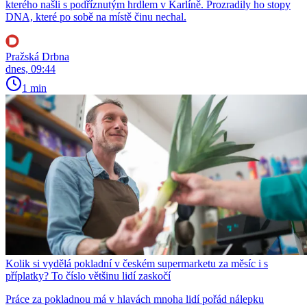
kterého našli s podříznutým hrdlem v Karlíně. Prozradily ho stopy
DNA, které po sobě na místě činu nechal.
Pražská Drbna
dnes, 09:44
1 min
Kolik si vydělá pokladní v českém supermarketu za měsíc i s
příplatky? To číslo většinu lidí zaskočí
Práce za pokladnou má v hlavách mnoha lidí pořád nálepku