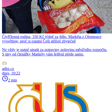
Čtyřčlenná rodina, 350 Kč týdně za jídlo. Markéta z Olomouce
vysvětluje, proč si ostatní Češi stěžují zbytečně
Ne vždy je nutné utratit za potraviny polovinu měsíčního rozpočtu.
S tipy od čtenářky Markéty vám šetření půjde samo.
adbz.cz
dnes, 10:22
2 min