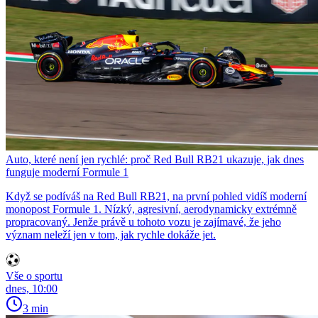
Auto, které není jen rychlé: proč Red Bull RB21 ukazuje, jak dnes
funguje moderní Formule 1
Když se podíváš na Red Bull RB21, na první pohled vidíš moderní
monopost Formule 1. Nízký, agresivní, aerodynamicky extrémně
propracovaný. Jenže právě u tohoto vozu je zajímavé, že jeho
význam neleží jen v tom, jak rychle dokáže jet.
Vše o sportu
dnes, 10:00
3 min