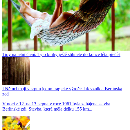
Tipy na letní čtení. Tyto knihy ještě stihnete do konce léta přečíst
I Němci mají v srpnu jedno tragické výročí: Jak vznikla Berlínská
zeď
V noci z 12. na 13. srpna v roce 1961 byla zahájena stavba
Berlínské zdi. Stavba, která měla délku 155 km...