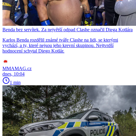
Benda bez servítek. Za největší odpad Clashe označil Diega Kotlára
Karlos Benda rozdělil známé tváře Clashe na lidi, se kterými
vychází, a ty, které nejsou jeho krevní skupinou. Nejtvrdší
hodnocení schytal Diego Kotlár.
MMAMAG.cz
dnes, 10:04
1 min