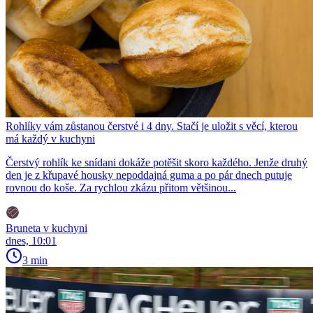
Rohlíky vám zůstanou čerstvé i 4 dny. Stačí je uložit s věcí, kterou
má každý v kuchyni
Čerstvý rohlík ke snídani dokáže potěšit skoro každého. Jenže druhý
den je z křupavé housky nepoddajná guma a po pár dnech putuje
rovnou do koše. Za rychlou zkázu přitom většinou...
Bruneta v kuchyni
dnes, 10:01
3 min