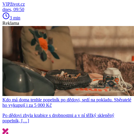
VIPživot.cz
dnes, 09:50
3 min
Reklama
Kdo má doma tenhle popelník po dědovi, sedí na pokladu. Sběratelé
ho vykupují i za 5 000 Kč
Po dědovi zbyla krabice s drobnostmi a v ní těžký skleněný
popelník, […]