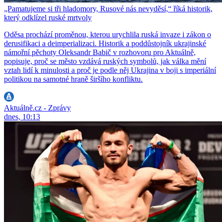
„Pamatujeme si tři hladomory, Rusové nás nevyděsí,“ říká historik,
který odklízel ruské mrtvoly
Oděsa prochází proměnou, kterou urychlila ruská invaze i zákon o
derusifikaci a deimperializaci. Historik a poddůstojník ukrajinské
námořní pěchoty Oleksandr Babič v rozhovoru pro Aktuálně,
popisuje, proč se město vzdává ruských symbolů, jak válka mění
vztah lidí k minulosti a proč je podle něj Ukrajina v boji s imperiální
politikou na samotné hraně širšího konfliktu.
Aktuálně.cz - Zprávy
dnes, 10:13