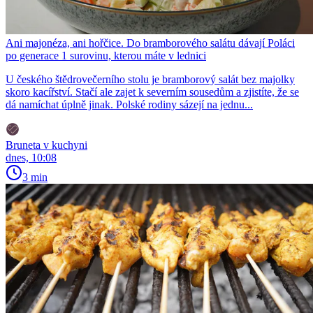
Ani majonéza, ani hořčice. Do bramborového salátu dávají Poláci
po generace 1 surovinu, kterou máte v lednici
U českého štědrovečerního stolu je bramborový salát bez majolky
skoro kacířství. Stačí ale zajet k severním sousedům a zjistíte, že se
dá namíchat úplně jinak. Polské rodiny sázejí na jednu...
Bruneta v kuchyni
dnes, 10:08
3 min