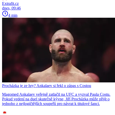
Extrafit.cz
dnes, 09:46
4 min
Procházka je ze hry? Ankalaev si řekl o zápas s Costou
Magomed Ankalaev veřejně zatlačil na UFC a vyzval Paula Costu.
Pokud vedení na duel skutečně kývne, Jiří Procházka může přijít o
jednoho z nejlogičtějších soupeřů pro návrat k titulové šanci.