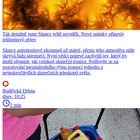
Tak detailně jsme Slunce ještě neviděli. Nové snímky přinesly
průlomový objev
Slunce astronomové zkoumají už staletí, přesto jeho atmosféra stále
skrývá řadu tajemství. Nyní vědci poprvé zachytili jev, který by
mohl objasnit, jak vznikají sluneční erupce. Podívejte se na
pozorování mezinárodního týmu pomocí jednoho z
nejpokročilejších slunečních teleskopů světa.
Budějcká Drbna
dnes, 10:25
2 min