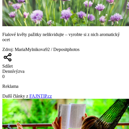
Fialové květy pažitky nelikvidujte – vyrobte si z nich aromatický
ocet
Zdroj
:
MariaMylnikova92 / Depositphotos
Sdílet
Denní
výzva
0
Reklama
Další články z
FAJNTIP.cz