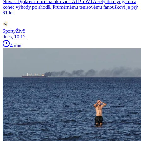
Novak Djokovič chce na okruzích ATP a WTA sety do čtyř gamů a
konec výhody po shodě. Průměrnému tenisovému fanouškovi je prý
61 let.
SportyŽivě
dnes, 10:13
4 min