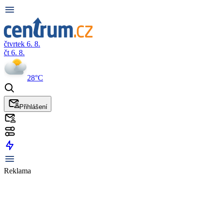
čtvrtek 6. 8.
čt 6. 8.
28°C
Přihlášení
Reklama