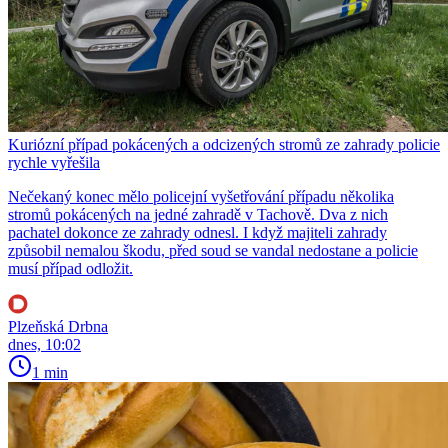
Kuriózní případ pokácených a odcizených stromů ze zahrady policie
rychle vyřešila
Nečekaný konec mělo policejní vyšetřování případu několika
stromů pokácených na jedné zahradě v Tachově. Dva z nich
pachatel dokonce ze zahrady odnesl. I když majiteli zahrady
způsobil nemalou škodu, před soud se vandal nedostane a policie
musí případ odložit.
Plzeňská Drbna
dnes, 10:02
1 min