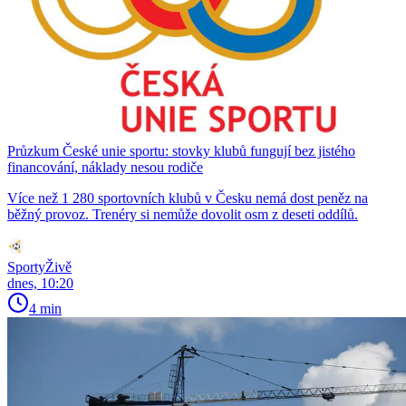
Průzkum České unie sportu: stovky klubů fungují bez jistého
financování, náklady nesou rodiče
Více než 1 280 sportovních klubů v Česku nemá dost peněz na
běžný provoz. Trenéry si nemůže dovolit osm z deseti oddílů.
SportyŽivě
dnes, 10:20
4 min