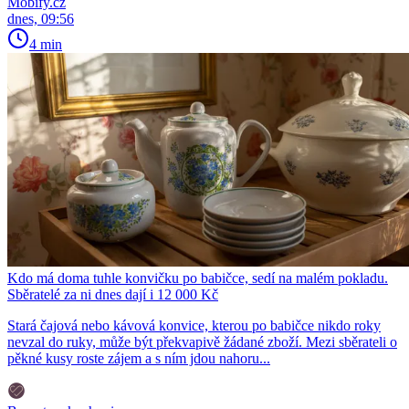
Mobify.cz
dnes, 09:56
4 min
Kdo má doma tuhle konvičku po babičce, sedí na malém pokladu.
Sběratelé za ni dnes dají i 12 000 Kč
Stará čajová nebo kávová konvice, kterou po babičce nikdo roky
nevzal do ruky, může být překvapivě žádané zboží. Mezi sběrateli o
pěkné kusy roste zájem a s ním jdou nahoru...