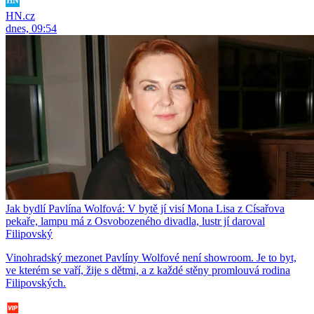
HN.cz
dnes, 09:54
Jak bydlí Pavlína Wolfová: V bytě jí visí Mona Lisa z Císařova
pekaře, lampu má z Osvobozeného divadla, lustr jí daroval
Filipovský
Vinohradský mezonet Pavlíny Wolfové není showroom. Je to byt,
ve kterém se vaří, žije s dětmi, a z každé stěny promlouvá rodina
Filipovských.