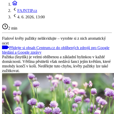
FAJNTIP.cz
4. 6. 2026, 13:00
2 min
Fialové květy pažitky nelikvidujte – vyrobte si z nich aromatický
ocet
Přidejte si obsah Centrum.cz do oblíbených zdrojů pro Google
hledání a Google zprávy
Pažitka (šnytlík) je velmi oblíbenou a základní bylinkou v každé
domácnosti. Většina pěstitelů však nedává šanci jejím květům, které
mnohdy končí v koši. Nedělejte tuto chybu, květy pažitky lze také
zužitkovat.