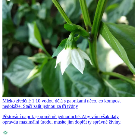
Mléko zředěné 1:10 vodou dělá s paprikami něco, co kompost
nedokáže. Stačí zalít jednou za tři týdny
Pěstování paprik je poměrně jednoduché. Aby vám však daly
opravdu maximální úrodu, musíte jim dopřát ty správné živiny.