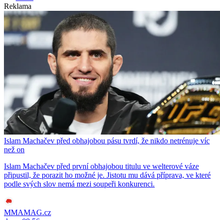
Reklama
Islam Machačev před obhajobou pásu tvrdí, že nikdo netrénuje víc
než on
Islam Machačev před první obhajobou titulu ve welterové váze
připustil, že porazit ho možné je. Jistotu mu dává příprava, ve které
podle svých slov nemá mezi soupeři konkurenci.
MMAMAG.cz