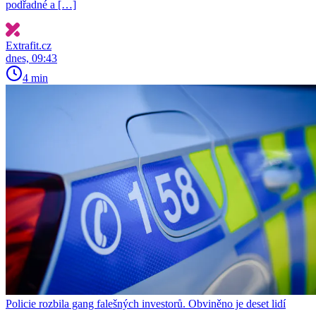
podřadné a […]
Extrafit.cz
dnes, 09:43
4 min
Policie rozbila gang falešných investorů. Obviněno je deset lidí