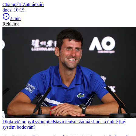
Chalupáři-Zahrádkáři
dnes, 10:19
2 min
Reklama
Djokovič popsal svou představu tenisu: žádná shoda a úplně jiný
systém bodování