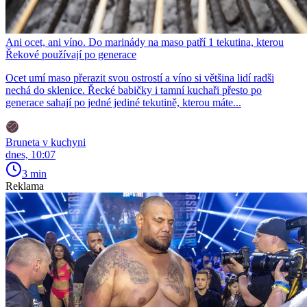
Ani ocet, ani víno. Do marinády na maso patří 1 tekutina, kterou
Řekové používají po generace
Ocet umí maso přerazit svou ostrostí a víno si většina lidí radši
nechá do sklenice. Řecké babičky i tamní kuchaři přesto po
generace sahají po jedné jediné tekutině, kterou máte...
Bruneta v kuchyni
dnes, 10:07
3 min
Reklama