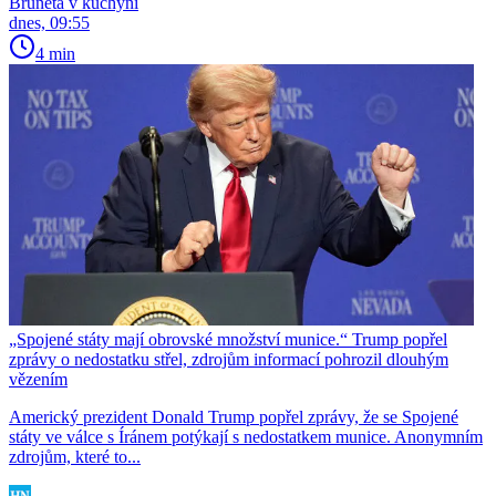
Bruneta v kuchyni
dnes, 09:55
4 min
„Spojené státy mají obrovské množství munice.“ Trump popřel
zprávy o nedostatku střel, zdrojům informací pohrozil dlouhým
vězením
Americký prezident Donald Trump popřel zprávy, že se Spojené
státy ve válce s Íránem potýkají s nedostatkem munice. Anonymním
zdrojům, které to...