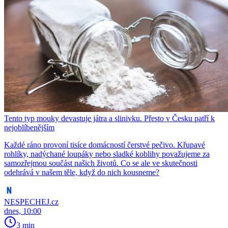
Tento typ mouky devastuje játra a slinivku. Přesto v Česku patří k
nejoblíbenějším
Každé ráno provoní tisíce domácností čerstvé pečivo. Křupavé
rohlíky, nadýchané loupáky nebo sladké koblihy považujeme za
samozřejmou součást našich životů. Co se ale ve skutečnosti
odehrává v našem těle, když do nich kousneme?
NESPECHEJ.cz
dnes, 10:00
3 min