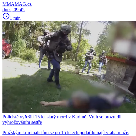
MMAMAG.cz
dnes, 09:45
1 min
Policisté vyřešili 15 let starý mord v Karlíně. Vrah se prozradil
vyhrožováním sestře
Pražským kriminalistům se po 15 letech podařilo najít vraha muže,