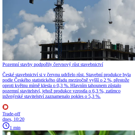
Pozemní stavby podpořily červnový růst stavebnictví
České stavebnictví si v červnu udrželo růst. Stavební produkce byla
podle Českého statistického úřadu meziročně vyšší o 2 %, přestože
oproti květnu mírně klesla o 0,3 %. Hlavním tahounem zůstalo
pozemní stavitelství, jehož produkce vzrostla o 6,3 %, zatímco
inženýrské stavitelství zaznamenalo pokles o 5,3 %.
Trade-off
dnes, 10:20
1 min