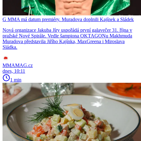
G MMA má datum premiéry. Muradova doplnili Kajínek a Sládek
Nová organizace Jakuba Jíry uspořádá první galavečer 31. října v
pražské Nové Spirále. Vedle šampiona OKTAGONu Makhmuda
Muradova představila Jiřího Kajínka, MaxGreena i Miroslava
Sládka.
MMAMAG.cz
dnes, 10:11
1 min