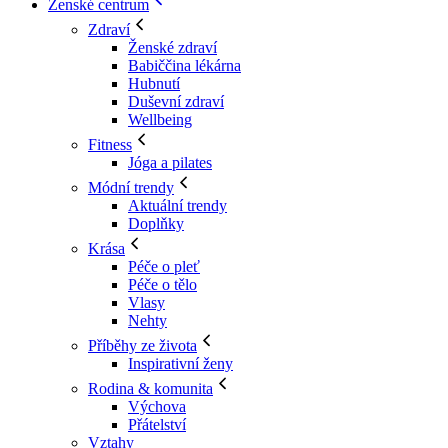
Ženské centrum
Zdraví
Ženské zdraví
Babiččina lékárna
Hubnutí
Duševní zdraví
Wellbeing
Fitness
Jóga a pilates
Módní trendy
Aktuální trendy
Doplňky
Krása
Péče o pleť
Péče o tělo
Vlasy
Nehty
Příběhy ze života
Inspirativní ženy
Rodina & komunita
Výchova
Přátelství
Vztahy