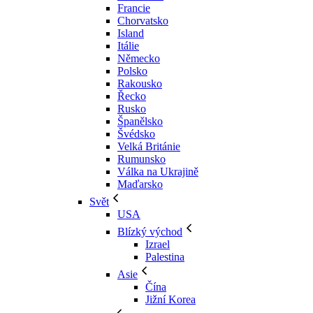
Francie
Chorvatsko
Island
Itálie
Německo
Polsko
Rakousko
Řecko
Rusko
Španělsko
Švédsko
Velká Británie
Rumunsko
Válka na Ukrajině
Maďarsko
Svět
USA
Blízký východ
Izrael
Palestina
Asie
Čína
Jižní Korea