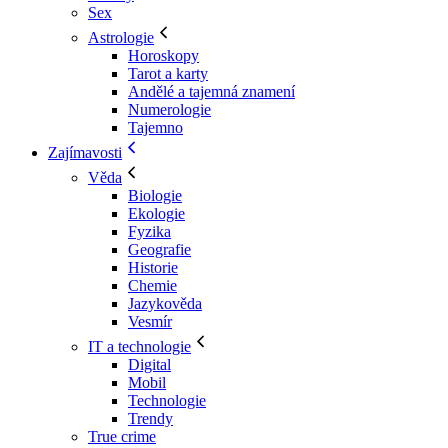
Sex
Astrologie
Horoskopy
Tarot a karty
Andělé a tajemná znamení
Numerologie
Tajemno
Zajímavosti
Věda
Biologie
Ekologie
Fyzika
Geografie
Historie
Chemie
Jazykověda
Vesmír
IT a technologie
Digital
Mobil
Technologie
Trendy
True crime