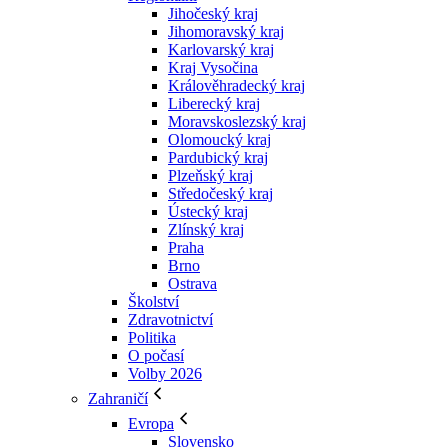
Jihočeský kraj
Jihomoravský kraj
Karlovarský kraj
Kraj Vysočina
Králověhradecký kraj
Liberecký kraj
Moravskoslezský kraj
Olomoucký kraj
Pardubický kraj
Plzeňský kraj
Středočeský kraj
Ústecký kraj
Zlínský kraj
Praha
Brno
Ostrava
Školství
Zdravotnictví
Politika
O počasí
Volby 2026
Zahraničí
Evropa
Slovensko