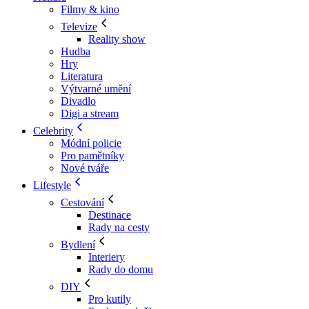
Filmy & kino
Televize
Reality show
Hudba
Hry
Literatura
Výtvarné umění
Divadlo
Digi a stream
Celebrity
Módní policie
Pro pamětníky
Nové tváře
Lifestyle
Cestování
Destinace
Rady na cesty
Bydlení
Interiery
Rady do domu
DIY
Pro kutily