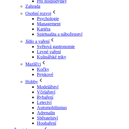
Pro hospodyňky
Zahrada
Osobní rozvoj
Psychologie
Management
Kariéra
Spiritualita a náboženství
Jídlo a vaření
Světová gastronomie
Levné vaření
Kulinářské triky
Mazlíčci
Kočky
Pejskové
Hobby
Modelářství
Včelařství
Rybaření
Letectví
Automobilismus
Adrenalin
Sběratelství
Houbaření