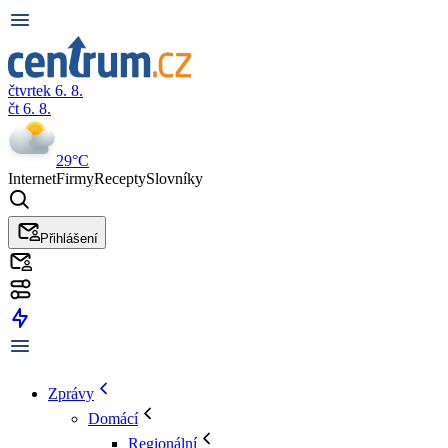
čtvrtek 6. 8.
čt 6. 8.
29°C
Internet
Firmy
Recepty
Slovníky
Přihlášení
Zprávy
Domácí
Regionální