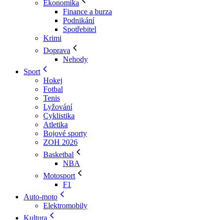
Ekonomika
Finance a burza
Podnikání
Spotřebitel
Krimi
Doprava
Nehody
Sport
Hokej
Fotbal
Tenis
Lyžování
Cyklistika
Atletika
Bojové sporty
ZOH 2026
Basketbal
NBA
Motosport
F1
Auto-moto
Elektromobily
Kultura