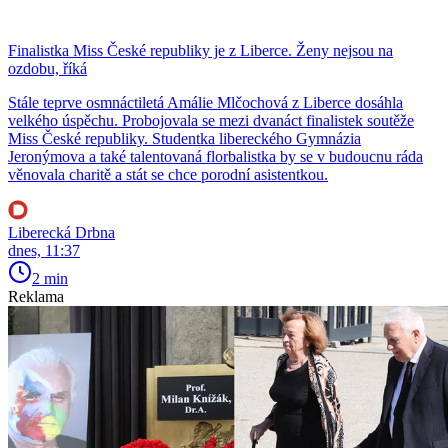
Finalistka Miss České republiky je z Liberce. Ženy nejsou na
ozdobu, říká
Stále teprve osmnáctiletá Amálie Mlčochová z Liberce dosáhla
velkého úspěchu. Probojovala se mezi dvanáct finalistek soutěže
Miss České republiky. Studentka libereckého Gymnázia
Jeronýmova a také talentovaná florbalistka by se v budoucnu ráda
věnovala charitě a stát se chce porodní asistentkou.
Liberecká Drbna
dnes, 11:37
2 min
Reklama