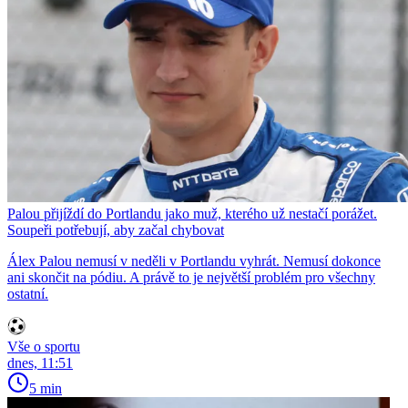
Palou přijíždí do Portlandu jako muž, kterého už nestačí porážet.
Soupeři potřebují, aby začal chybovat
Álex Palou nemusí v neděli v Portlandu vyhrát. Nemusí dokonce
ani skončit na pódiu. A právě to je největší problém pro všechny
ostatní.
Vše o sportu
dnes, 11:51
5 min