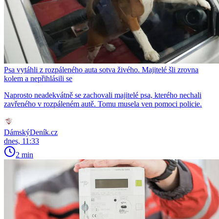
Psa vytáhli z rozpáleného auta sotva živého. Majitelé šli zrovna
kolem a nepřihlásili se
Naprosto neadekvátně se zachovali majitelé psa, kterého nechali
zavřeného v rozpáleném autě. Tomu musela ven pomoci policie.
DámskýDeník.cz
dnes, 11:33
2 min