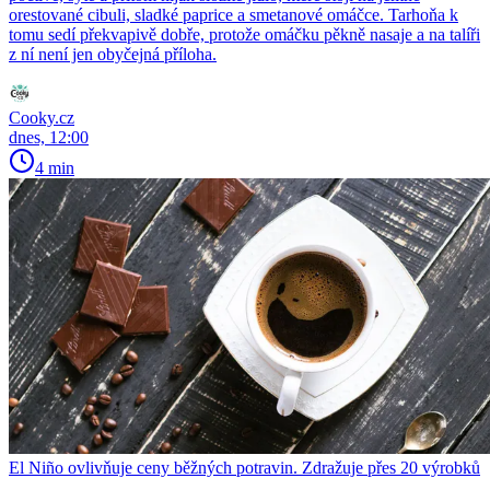
orestované cibuli, sladké paprice a smetanové omáčce. Tarhoňa k
tomu sedí překvapivě dobře, protože omáčku pěkně nasaje a na talíři
z ní není jen obyčejná příloha.
Cooky.cz
dnes, 12:00
4 min
El Niño ovlivňuje ceny běžných potravin. Zdražuje přes 20 výrobků