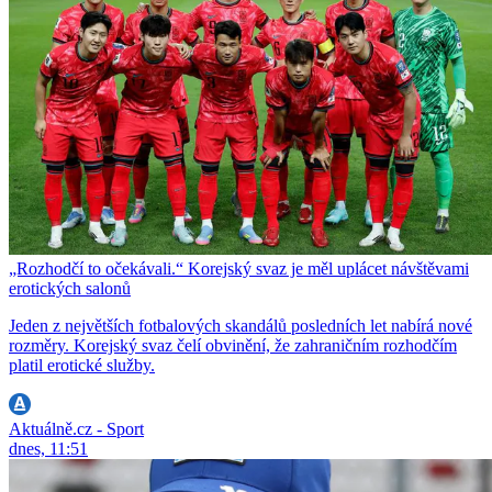
„Rozhodčí to očekávali.“ Korejský svaz je měl uplácet návštěvami
erotických salonů
Jeden z největších fotbalových skandálů posledních let nabírá nové
rozměry. Korejský svaz čelí obvinění, že zahraničním rozhodčím
platil erotické služby.
Aktuálně.cz - Sport
dnes, 11:51