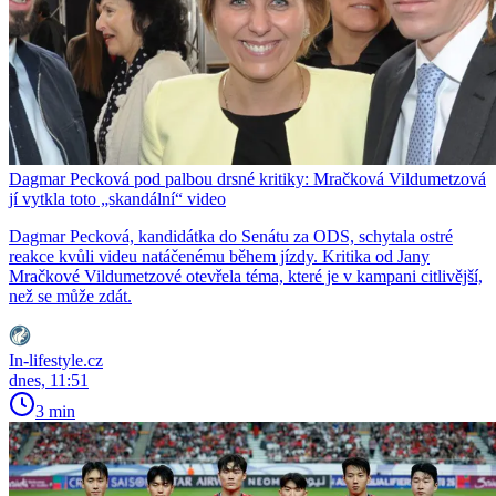
Dagmar Pecková pod palbou drsné kritiky: Mračková Vildumetzová
jí vytkla toto „skandální“ video
Dagmar Pecková, kandidátka do Senátu za ODS, schytala ostré
reakce kvůli videu natáčenému během jízdy. Kritika od Jany
Mračkové Vildumetzové otevřela téma, které je v kampani citlivější,
než se může zdát.
In-lifestyle.cz
dnes, 11:51
3 min