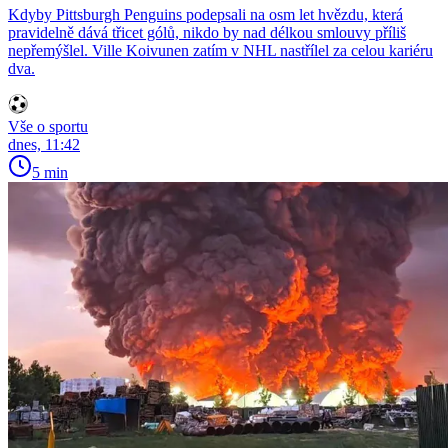
Kdyby Pittsburgh Penguins podepsali na osm let hvězdu, která
pravidelně dává třicet gólů, nikdo by nad délkou smlouvy příliš
nepřemýšlel. Ville Koivunen zatím v NHL nastřílel za celou kariéru
dva.
Vše o sportu
dnes, 11:42
5 min