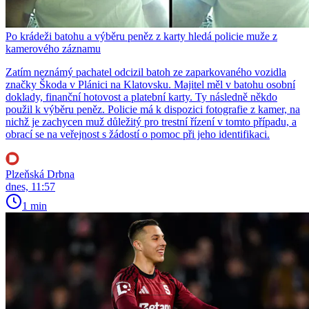
Po krádeži batohu a výběru peněz z karty hledá policie muže z
kamerového záznamu
Zatím neznámý pachatel odcizil batoh ze zaparkovaného vozidla
značky Škoda v Plánici na Klatovsku. Majitel měl v batohu osobní
doklady, finanční hotovost a platební karty. Ty následně někdo
použil k výběru peněz. Policie má k dispozici fotografie z kamer, na
nichž je zachycen muž důležitý pro trestní řízení v tomto případu, a
obrací se na veřejnost s žádostí o pomoc při jeho identifikaci.
Plzeňská Drbna
dnes, 11:57
1 min