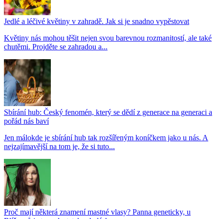
Jedlé a léčivé květiny v zahradě. Jak si je snadno vypěstovat
Květiny nás mohou těšit nejen svou barevnou rozmanitostí, ale také
chutěmi. Projděte se zahradou a...
Sbírání hub: Český fenomén, který se dědí z generace na generaci a
pořád nás baví
Jen málokde je sbírání hub tak rozšířeným koníčkem jako u nás. A
nejzajímavější na tom je, že si tuto...
Proč mají některá znamení mastné vlasy? Panna geneticky, u