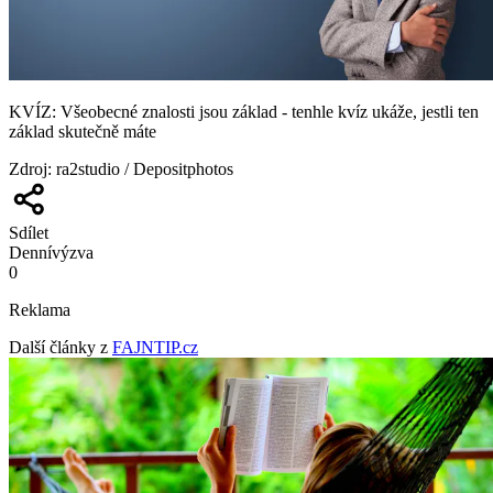
KVÍZ: Všeobecné znalosti jsou základ - tenhle kvíz ukáže, jestli ten
základ skutečně máte
Zdroj
:
ra2studio / Depositphotos
Sdílet
Denní
výzva
0
Reklama
Další články z
FAJNTIP.cz