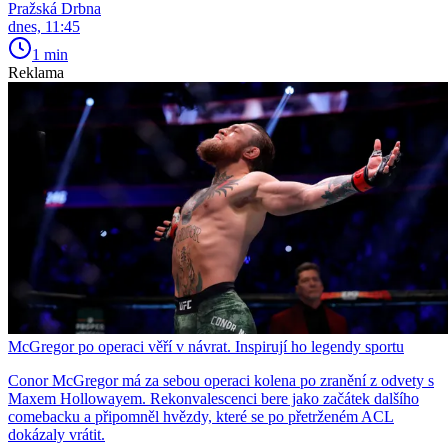
Pražská Drbna
dnes, 11:45
1 min
Reklama
McGregor po operaci věří v návrat. Inspirují ho legendy sportu
Conor McGregor má za sebou operaci kolena po zranění z odvety s
Maxem Hollowayem. Rekonvalescenci bere jako začátek dalšího
comebacku a připomněl hvězdy, které se po přetrženém ACL
dokázaly vrátit.