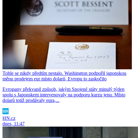
Tohle se nikdy předtím nestalo. Washington podpořil japonskou
měnu prodejem eur místo dolarů, Evropu to zaskočilo
Evropany překvapil způsob, jakým Spojené státy minulý týden
spolu s Japonskem intervenovaly na podporu kurzu jenu. Místo
dolarů totiž prodávaly eura,...
HN.cz
dnes, 11:47