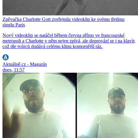
Zpěvačka Charlotte Gott zveřejnila videoklip ke svému třetímu
singlu Paris
Nový videoklip se natáčel během června přímo ve francouzské
metropoli a Charlotte v něm nejen zpívá, ale doprovází se i na klavír,
což dle tvůrců dodává celému klipu komornější ráz.
Aktuálně.cz - Magazín
dnes, 11:57