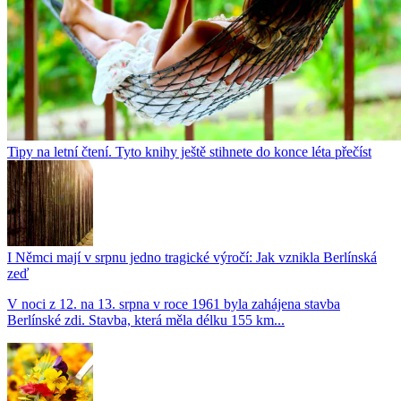
Tipy na letní čtení. Tyto knihy ještě stihnete do konce léta přečíst
I Němci mají v srpnu jedno tragické výročí: Jak vznikla Berlínská
zeď
V noci z 12. na 13. srpna v roce 1961 byla zahájena stavba
Berlínské zdi. Stavba, která měla délku 155 km...