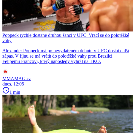
Poppeck rychle dostane druhou šanci v UFC. Vrací se do polotěžké
váhy
Alexander Poppeck má po nevydařeném debutu v UFC dostat další
zápas. V říjnu se má vrátit do polotěžké váhy proti Brazilci
Felipemu Francovi, který naposledy vyhrál na TKO.
MMAMAG.cz
dnes, 12:05
1 min