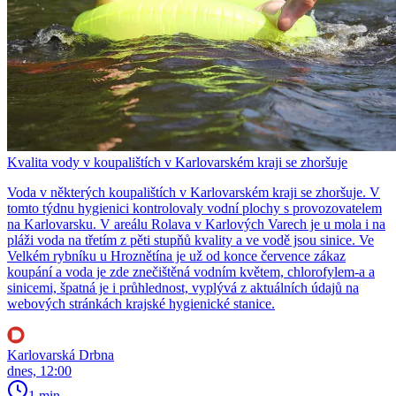
Kvalita vody v koupalištích v Karlovarském kraji se zhoršuje
Voda v některých koupalištích v Karlovarském kraji se zhoršuje. V
tomto týdnu hygienici kontrolovaly vodní plochy s provozovatelem
na Karlovarsku. V areálu Rolava v Karlových Varech je u mola i na
pláži voda na třetím z pěti stupňů kvality a ve vodě jsou sinice. Ve
Velkém rybníku u Hroznětína je už od konce července zákaz
koupání a voda je zde znečištěná vodním květem, chlorofylem-a a
sinicemi, špatná je i průhlednost, vyplývá z aktuálních údajů na
webových stránkách krajské hygienické stanice.
Karlovarská Drbna
dnes, 12:00
1 min