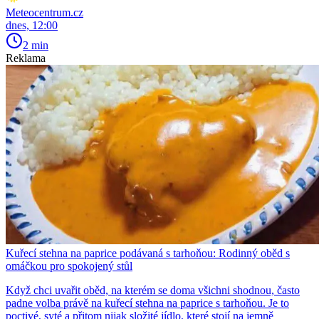
Meteocentrum.cz
dnes, 12:00
2 min
Reklama
Kuřecí stehna na paprice podávaná s tarhoňou: Rodinný oběd s
omáčkou pro spokojený stůl
Když chci uvařit oběd, na kterém se doma všichni shodnou, často
padne volba právě na kuřecí stehna na paprice s tarhoňou. Je to
poctivé, syté a přitom nijak složité jídlo, které stojí na jemně