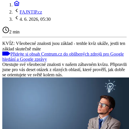
FAJNTIP.cz
4. 6. 2026, 05:30
2 min
KVÍZ: Všeobecné znalosti jsou základ - tenhle kvíz ukáže, jestli ten
základ skutečně máte
Přidejte si obsah Centrum.cz do oblíbených zdrojů pro Google
hledání a Google zprávy
Otestujte své všeobecné znalosti v našem zábavném kvízu. Připravili
jsme pro vás deset otázek z různých oblastí, které prověří, jak dobře
se orientujete ve světě kolem nás.