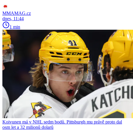
MMAMAG.cz
dnes, 11:44
1 min
Koivunen má v NHL sedm bodů. Pittsburgh mu právě proto dal
osm let a 32 milionů dolarů