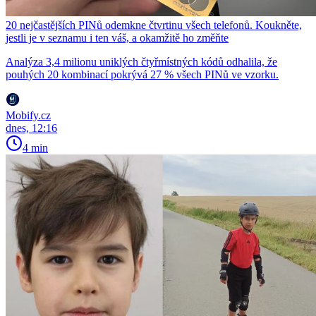
20 nejčastějších PINů odemkne čtvrtinu všech telefonů. Koukněte,
jestli je v seznamu i ten váš, a okamžitě ho změňte
Analýza 3,4 milionu uniklých čtyřmístných kódů odhalila, že
pouhých 20 kombinací pokrývá 27 % všech PINů ve vzorku.
Mobify.cz
dnes, 12:16
4 min