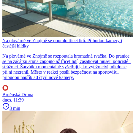
Na plovárně ve Znojmě se popralo třicet lidí. Přibudou kamery i
častější hlídky
Na plovárně ve Znojmě se rozpoutala hromadná rvačka. Do pranice
se na začátku srpna zapojilo až třicet lidí, zasahovat museli policisté i
strážníci. Šarvátku momentálně vyšetřují jako výtržnictví, nikdo se
při ní nezranil. Město v reakci posílí bezpečnost na sportovišti,
přibudou například čtyři nové kamery.
Brněnská Drbna
dnes, 11:39
3 min