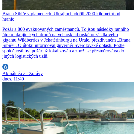
Brána Sibiře v plamenech. Ukrajinci udeřili 2000 kilometrů od
hranic
Požár a 800 evakuovaných zaměstnanců. To jsou následky ranního
útoku ukrajinských dronů na velkosklad ruského zásilkového
gigantu Wildberries v Jekatěrinburgu na Urale, přezdívaném „Brána
Sibiře“. O útoku informoval guvernér Sverdlovské oblasti. Podle
společnosti byl požár už lokalizován a zboží se přesměrovává do
jiných logistických uzlů.
Aktuálně.cz - Zprávy
dnes, 11:40