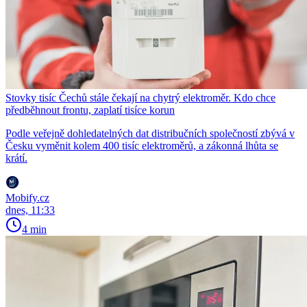
Stovky tisíc Čechů stále čekají na chytrý elektroměr. Kdo chce
předběhnout frontu, zaplatí tisíce korun
Podle veřejně dohledatelných dat distribučních společností zbývá v
Česku vyměnit kolem 400 tisíc elektroměrů, a zákonná lhůta se
krátí.
Mobify.cz
dnes, 11:33
4 min