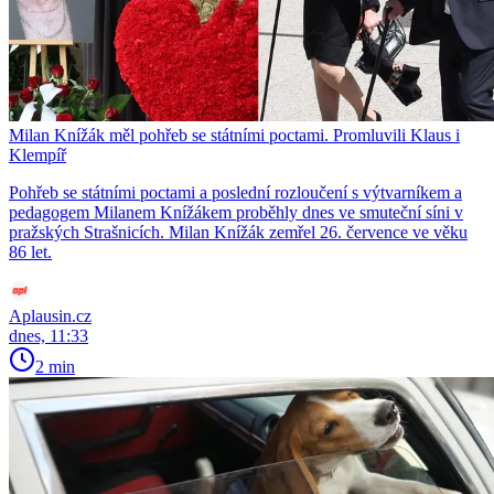
Milan Knížák měl pohřeb se státními poctami. Promluvili Klaus i
Klempíř
Pohřeb se státními poctami a poslední rozloučení s výtvarníkem a
pedagogem Milanem Knížákem proběhly dnes ve smuteční síni v
pražských Strašnicích. Milan Knížák zemřel 26. července ve věku
86 let.
Aplausin.cz
dnes, 11:33
2 min