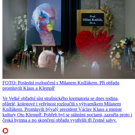
FOTO: Poslední rozloučení s Milanem Knížákem. Při obřadu
promluvili Klaus a Klempíř
Ve Velké obřadní síni strašnického krematoria se dnes rodina,
přátelé, kolegové i veřejnost rozloučili s výtvarníkem Milanem
Knížákem. Promluvili bývalý prezident Václav Klaus a ministr
kultury Oto Klempíř. Pohřeb byl se státními poctami, zazněla proto i
česká hymna a po skončení obřadu vystřelili tři čestné salvy.