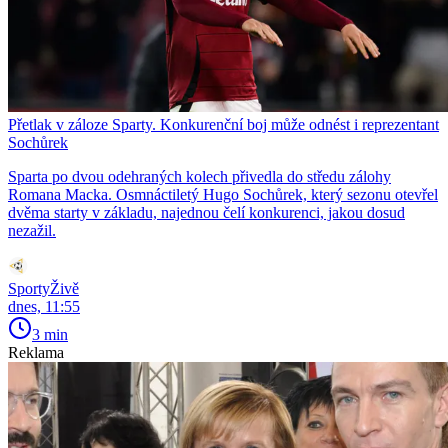
Přetlak v záloze Sparty. Konkurenční boj může odnést i reprezentant
Sochůrek
Sparta po dvou odehraných kolech přivedla do středu zálohy
Romana Macka. Osmnáctiletý Hugo Sochůrek, který sezonu otevřel
dvěma starty v základu, najednou čelí konkurenci, jakou dosud
nezažil.
SportyŽivě
dnes, 11:55
3 min
Reklama