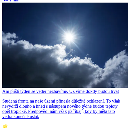
Ani příští týden se veder nezbavíme. Už víme dokdy budou trvat
Studená fronta na naše území přinesla důležité ochlazení. To však
nevydrží dlouho a hned s nástupem nového týdne budou teploty
opět tropické. Předpovědi nám však již říkají, kdy by měla tato
vedra konečně ustat.