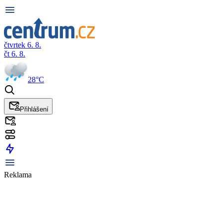
čtvrtek 6. 8.
čt 6. 8.
28°C
Přihlášení
Reklama