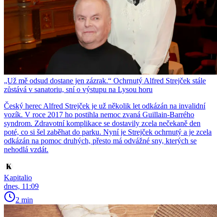
„Už mě odsud dostane jen zázrak.“ Ochrnutý Alfred Strejček stále
zůstává v sanatoriu, sní o výstupu na Lysou horu
Český herec Alfred Strejček je už několik let odkázán na invalidní
vozík. V roce 2017 ho postihla nemoc zvaná Guillain-Barrého
syndrom. Zdravotní komplikace se dostavily zcela nečekaně den
poté, co si šel zaběhat do parku. Nyní je Strejček ochrnutý a je zcela
odkázán na pomoc druhých, přesto má odvážné sny, kterých se
nehodlá vzdát.
Kapitalio
dnes, 11:09
2 min