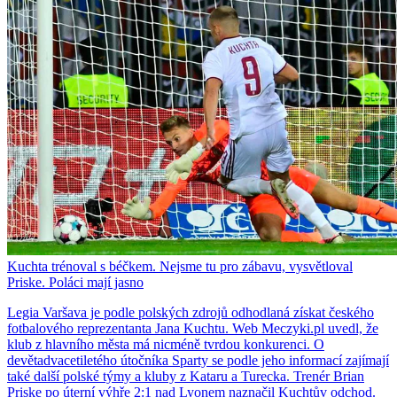
Kuchta trénoval s béčkem. Nejsme tu pro zábavu, vysvětloval
Priske. Poláci mají jasno
Legia Varšava je podle polských zdrojů odhodlaná získat českého
fotbalového reprezentanta Jana Kuchtu. Web Meczyki.pl uvedl, že
klub z hlavního města má nicméně tvrdou konkurenci. O
devětadvacetiletého útočníka Sparty se podle jeho informací zajímají
také další polské týmy a kluby z Kataru a Turecka. Trenér Brian
Priske po úterní výhře 2:1 nad Lyonem naznačil Kuchtův odchod.