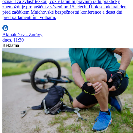
označil za zvlášť těžkou, což v tamním právním řádu prakticky
znemožňuje propuštění z vězení po 15 letech. Útok se odehrál den
před začátkem Mnichovské bezpečnostní konference a deset dní
před parlamentními volbami.
Aktuálně.cz - Zprávy
dnes, 11:30
Reklama