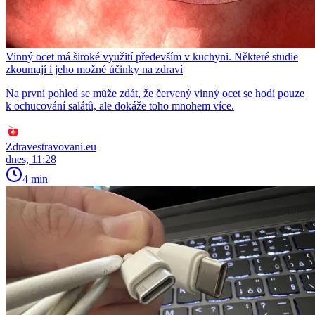
Vinný ocet má široké využití především v kuchyni. Některé studie
zkoumají i jeho možné účinky na zdraví
Na první pohled se může zdát, že červený vinný ocet se hodí pouze
k ochucování salátů, ale dokáže toho mnohem více.
Zdravestravovani.eu
dnes, 11:28
4 min