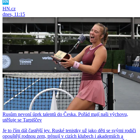
HN.cz
dnes, 11:15
Rusům nevoní úprk talentů do Česka. Pořád mají naši výchovu,
utěšuje se Tarpiščev
Je to čím dál častější jev. Ruské tenistky už jako děti se svými rodiči
opouštějí rodnou zem, trénují v cizích klubech i akademiích a