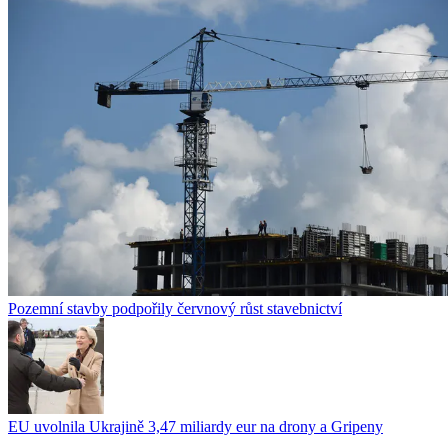
Pozemní stavby podpořily červnový růst stavebnictví
EU uvolnila Ukrajině 3,47 miliardy eur na drony a Gripeny