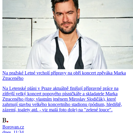
Na pražské Letné vrcholí přípravy na obří koncert zpěváka Marka
Ztraceného
Na Letenské pláni v Praze aktuálně finišují přípravné práce na
zítřejší velký koncert popového písničkáře a skladatele Marka
Ztraceného (foto; vlastním jménem Miroslav Slodičák), které
zahrnují stavbu velkého koncertního stadionu (pódium, hlediště,
zázemí, toalety atd. - viz malá foto dole) na "zelené louce".
Borovan.cz
dnes, 11:34