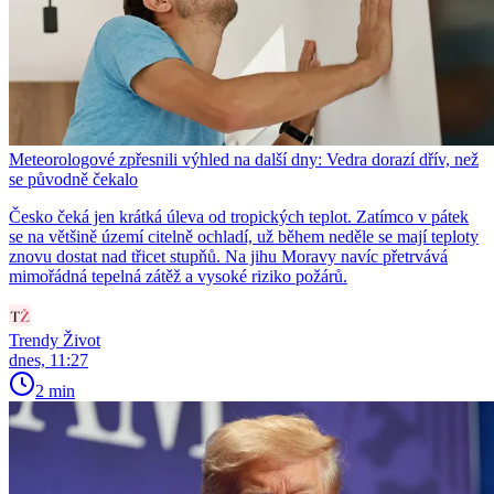
Meteorologové zpřesnili výhled na další dny: Vedra dorazí dřív, než
se původně čekalo
Česko čeká jen krátká úleva od tropických teplot. Zatímco v pátek
se na většině území citelně ochladí, už během neděle se mají teploty
znovu dostat nad třicet stupňů. Na jihu Moravy navíc přetrvává
mimořádná tepelná zátěž a vysoké riziko požárů.
Trendy Život
dnes, 11:27
2 min