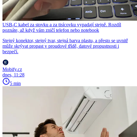
USB-C kabel za stovku a za tisícovku vypadají stejně. Rozdíl
poznáte, až když vám zničí telefon nebo notebook
Stejný konektor, stejný tvar, stejná barva plastu, a přesto se uvnitř
může skrývat propast v proudové třídě, datové propustnosti i
bezpečí.
Mobify.cz
dnes, 11:28
5 min