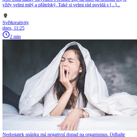
vždy velmi milý a přátelský. Také si velmi rád povídá s [...]...
Světkreativity
dnes, 11:25
2 min
Nedostatek spánku má negativní dopad na organismus. Odhalte