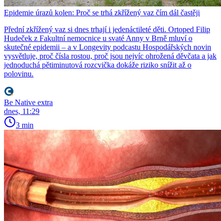
Epidemie úrazů kolen: Proč se trhá zkřížený vaz čím dál častěji
Přední zkřížený vaz si dnes trhají i jedenáctileté děti. Ortoped Filip
Hudeček z Fakultní nemocnice u svaté Anny v Brně mluví o
skutečné epidemii – a v Longevity podcastu Hospodářských novin
vysvětluje, proč čísla rostou, proč jsou nejvíc ohrožená děvčata a jak
jednoduchá pětiminutová rozcvička dokáže riziko snížit až o
polovinu.
Be Native extra
dnes, 11:29
3 min