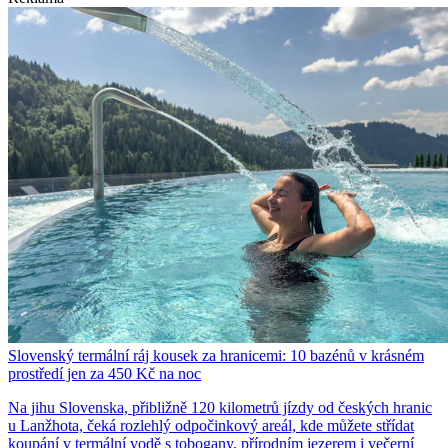
Slovenský termální ráj kousek za hranicemi: 10 bazénů v krásném
prostředí jen za 450 Kč na noc
Na jihu Slovenska, přibližně 120 kilometrů jízdy od českých hranic
u Lanžhota, čeká rozlehlý odpočinkový areál, kde můžete střídat
koupání v termální vodě s tobogany, přírodním jezerem i večerní