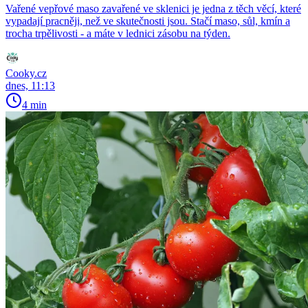
Vařené vepřové maso zavařené ve sklenici je jedna z těch věcí, které
vypadají pracněji, než ve skutečnosti jsou. Stačí maso, sůl, kmín a
trocha trpělivosti - a máte v lednici zásobu na týden.
Cooky.cz
dnes, 11:13
4 min