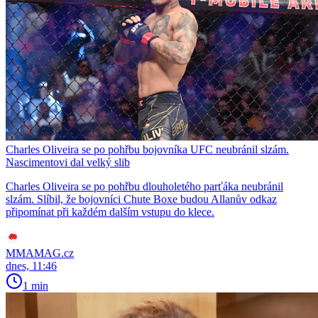
Charles Oliveira se po pohřbu bojovníka UFC neubránil slzám.
Nascimentovi dal velký slib
Charles Oliveira se po pohřbu dlouholetého parťáka neubránil
slzám. Slíbil, že bojovníci Chute Boxe budou Allanův odkaz
připomínat při každém dalším vstupu do klece.
MMAMAG.cz
dnes, 11:46
1 min