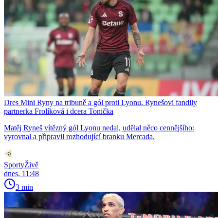
Dres Mini Ryny na tribuně a gól proti Lyonu. Rynešovi fandily
partnerka Frolíková i dcera Tonička
Matěj Ryneš vítězný gól Lyonu nedal, udělal něco cennějšího:
vyrovnal a připravil rozhodující branku Mercada.
SportyŽivě
dnes, 11:48
3 min