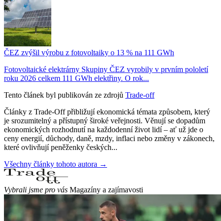
ČEZ zvýšil výrobu z fotovoltaiky o 13 % na 111 GWh
Fotovoltaické elektrárny Skupiny ČEZ vyrobily v prvním pololetí
roku 2026 celkem 111 GWh elektřiny. O rok...
Tento článek byl publikován ze zdrojů
Trade-off
Články z Trade-Off přibližují ekonomická témata způsobem, který
je srozumitelný a přístupný široké veřejnosti. Věnují se dopadům
ekonomických rozhodnutí na každodenní život lidí – ať už jde o
ceny energií, důchody, daně, mzdy, inflaci nebo změny v zákonech,
které ovlivňují peněženky českých...
Všechny články tohoto autora →
Vybrali jsme pro vás
Magazíny a zajímavosti