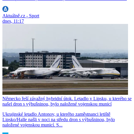
Aktuálně.cz - Sport
dnes, 11:17
Německo řeší závažný hybridní útok. Letadlo v Lipsku, u kterého se
našel dron s výbušninou, bylo naložené vojenskou municí
Ukrajinské letadlo Antonov, u kterého zaměstnanci letiště
Lipsko/Halle našli v noci na středu dron s výbušninou, bylo
naložené vojenskou municí. S...