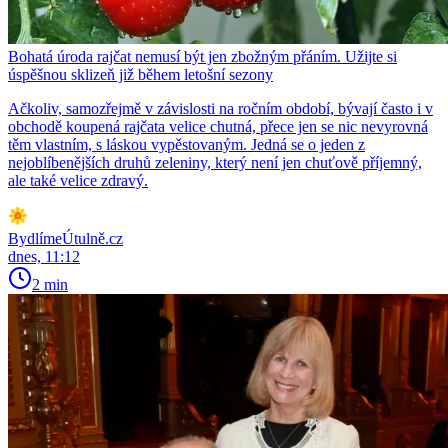
Bohatá úroda rajčat nemusí být jen zbožným přáním. Užijte si
úspěšnou sklizeň již během letošní sezony
Ačkoliv, samozřejmě v závislosti na ročním období, bývají často i v
obchodě koupená rajčata velice chutná, přece jen se nic nevyrovná
těm vlastním, s láskou vypěstovaným. Jedná se o jeden z
nejoblíbenějších druhů zeleniny, který není jen chuťově příjemný,
ale také velice zdravý.
BydlímeÚtulně.cz
dnes, 11:12
2 min