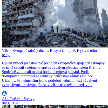
Vlivní Evropané tajně jednali s Rusy o Ukrajině. Kyjev u toho
nebyl
Bývalí vysocí představitelé předních evropských spojenců Ukrajiny
se tajně setkali s nejmenovaným bývalým představitelem Kremlu.
Společně zkoumali možná budoucí mírová jednání. Podle
dostupných informací se schůzky neúčastnil žádný zástupce
Ukrajiny. Přinejmenším jedno podobné jednání mezi bývalými
evropskými a ruskými představiteli se uskutečnilo nedávno.
Aktuálně.cz - Zprávy
dnes, 11:20