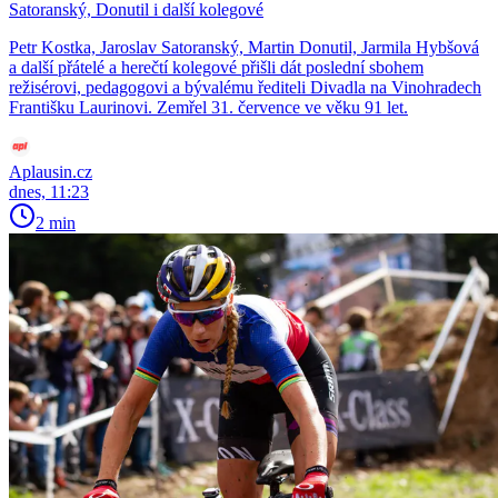
Satoranský, Donutil i další kolegové
Petr Kostka, Jaroslav Satoranský, Martin Donutil, Jarmila Hybšová
a další přátelé a herečtí kolegové přišli dát poslední sbohem
režisérovi, pedagogovi a bývalému řediteli Divadla na Vinohradech
Františku Laurinovi. Zemřel 31. července ve věku 91 let.
Aplausin.cz
dnes, 11:23
2 min