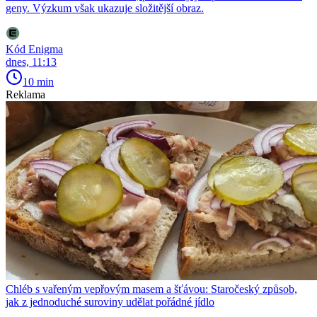
geny. Výzkum však ukazuje složitější obraz.
Kód Enigma
dnes, 11:13
10 min
Reklama
Chléb s vařeným vepřovým masem a šťávou: Staročeský způsob,
jak z jednoduché suroviny udělat pořádné jídlo