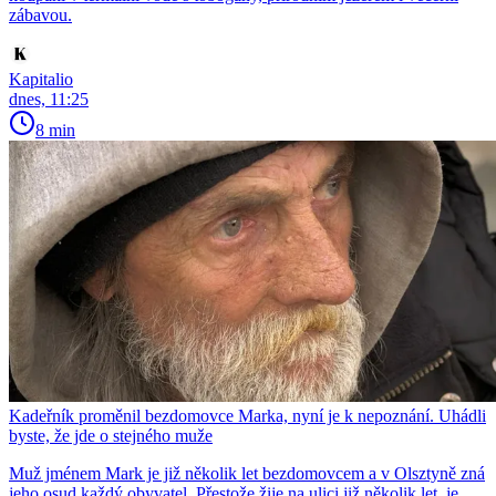
zábavou.
Kapitalio
dnes, 11:25
8 min
Kadeřník proměnil bezdomovce Marka, nyní je k nepoznání. Uhádli
byste, že jde o stejného muže
Muž jménem Mark je již několik let bezdomovcem a v Olsztyně zná
jeho osud každý obyvatel. Přestože žije na ulici již několik let, je