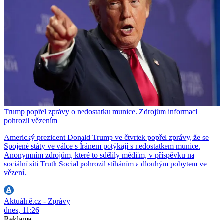
Trump popřel zprávy o nedostatku munice. Zdrojům informací
pohrozil vězením
Americký prezident Donald Trump ve čtvrtek popřel zprávy, že se
Spojené státy ve válce s Íránem potýkají s nedostatkem munice.
Anonymním zdrojům, které to sdělily médiím, v příspěvku na
sociální síti Truth Social pohrozil stíháním a dlouhým pobytem ve
vězení.
Aktuálně.cz - Zprávy
dnes, 11:26
Reklama