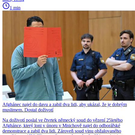
1 min
Afghánec najel do davu a zabil dva lidi, aby ukázal, že je dobrým
muslimem. Dostal doživotí
Na doživotí poslal ve čtvrtek německý soud do vězení 25letého
Afghánce, který loni v únoru v Mnichově najel do odborářské
demonstrace a zabil dva lidi. Zároveň soud vinu obžalovaného