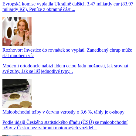
Evropská komise vyplatila Ukrajině dalších 3,47 miliardy eur (83,97
miliardy Kč). Peníze z obranné části...
Rozhovor: Investice do rovnátek se vyplatí. Zanedbaný chrup může
stát mnohem víc
Moderní ortodoncie nabízí lidem celou řadu možností, jak srovnat
své zuby. Jak se liší jednotlivé typy...
Maloobchodní tržby v červnu vzrostly o 3,6 %, táhly je e-shopy
Podle údajů Českého statistického úřadu (ČSÚ) se maloobchodní
tržby v Česku bez zahrnutí motorových vozidel...