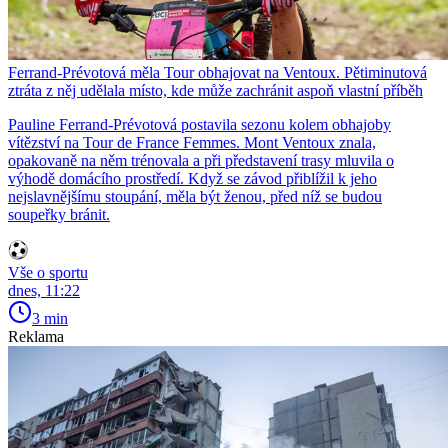
Ferrand-Prévotová měla Tour obhajovat na Ventoux. Pětiminutová
ztráta z něj udělala místo, kde může zachránit aspoň vlastní příběh
Pauline Ferrand-Prévotová postavila sezonu kolem obhajoby
vítězství na Tour de France Femmes. Mont Ventoux znala,
opakovaně na něm trénovala a při představení trasy mluvila o
výhodě domácího prostředí. Když se závod přiblížil k jeho
nejslavnějšímu stoupání, měla být ženou, před níž se budou
soupeřky bránit.
Vše o sportu
dnes, 11:22
3 min
Reklama