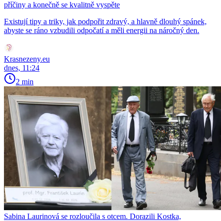
příčiny a konečně se kvalitně vyspěte
Existují tipy a triky, jak podpořit zdravý, a hlavně dlouhý spánek,
abyste se ráno vzbudili odpočatí a měli energii na náročný den.
Krasnezeny.eu
dnes, 11:24
2 min
Sabina Laurinová se rozloučila s otcem. Dorazili Kostka,