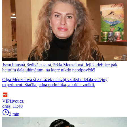
Jsem hnusná, šedivá a stará, řekla Menzelová. Její kadeřnice pak
hejtrům dala ultimátum, na které nikdo neodpověděl
Olga Menzelová si z urážek na svůj vzhled udělala veřejný
experiment. Stačila jedna podmínka, a kritici zmlkli.
VIPživot.cz
dnes, 11:40
3 min