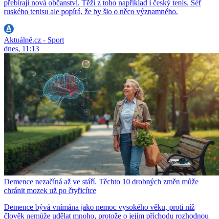
přebírají nová občanství. Těží z toho například i český tenis. Šéf
ruského tenisu ale popírá, že by šlo o něco významného.
Aktuálně.cz - Sport
dnes, 11:13
Demence nezačíná až ve stáří. Těchto 10 drobných změn může
chránit mozek už po čtyřicítce
Demence bývá vnímána jako nemoc vysokého věku, proti níž
člověk nemůže udělat mnoho, protože o jejím příchodu rozhodnou