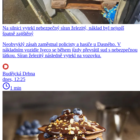
Na silnici vytekl nebezpečný síran železitý, náklad byl nejspíš
špatně zajištěný
Neobvyklý zásah zaměstnal policisty a hasiče u Dasného. V
nákladním vozidle Iveco se během jízdy převrátil sud s nebezpečnou
látkou. Síran železitý následně vytekl na vozovku.
Budějcká Drbna
dnes, 12:25
1 min