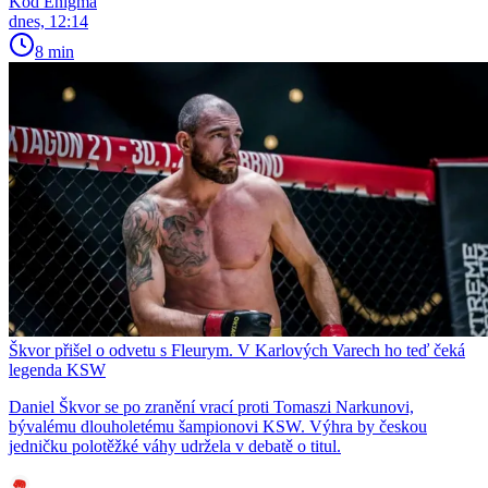
Kód Enigma
dnes, 12:14
8 min
Škvor přišel o odvetu s Fleurym. V Karlových Varech ho teď čeká
legenda KSW
Daniel Škvor se po zranění vrací proti Tomaszi Narkunovi,
bývalému dlouholetému šampionovi KSW. Výhra by českou
jedničku polotěžké váhy udržela v debatě o titul.