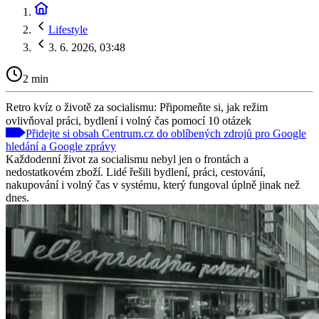
Lifestyle
3. 6. 2026, 03:48
2 min
Retro kvíz o životě za socialismu: Připomeňte si, jak režim
ovlivňoval práci, bydlení i volný čas pomocí 10 otázek
Přidejte si obsah Centrum.cz do oblíbených zdrojů pro Google
hledání a Google zprávy
Každodenní život za socialismu nebyl jen o frontách a
nedostatkovém zboží. Lidé řešili bydlení, práci, cestování,
nakupování i volný čas v systému, který fungoval úplně jinak než
dnes.