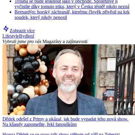
Trouba se bude lesknout jako v obchodě. Spolehlivě ji
vyčistíte díky tomuto triku, který v Česku téměř nikdo nezná
Bernardýn: horský záchranář, kterému člověk přivěsil na krk
soudek, který nikdy nenosil
Zobrazit více
Lifestyle
Bydlení
Vybrali jsme pro vás
Magazíny a zajímavosti
Dědek odešel z Primy a ukázal, jak bude vypadat jeho nová show.
Na kšandy zapomeňte, řekl fanouškům
Honza Dědek se se svou talk show stěhuje od září na Televizi