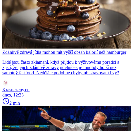
Zdánlivě zdravá jídla mohou mít vyšší obsah kalorií než hamburger
Lidé jsou často zklamaní, když přijdou k výživovému poradci a
zjistí, že jejich zdánlivě zdravý jídelníček je mnohdy horší než
samotný fastfood. Neděláte podobné chyby při stravovaní i vy?
Krasnezeny.eu
dnes, 12:23
2 min