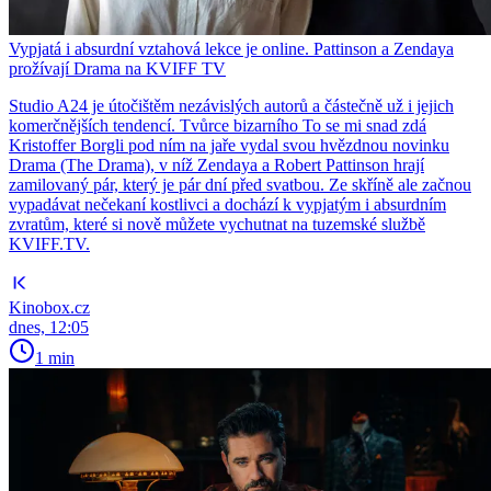
Vypjatá i absurdní vztahová lekce je online. Pattinson a Zendaya
prožívají Drama na KVIFF TV
Studio A24 je útočištěm nezávislých autorů a částečně už i jejich
komerčnějších tendencí. Tvůrce bizarního To se mi snad zdá
Kristoffer Borgli pod ním na jaře vydal svou hvězdnou novinku
Drama (The Drama), v níž Zendaya a Robert Pattinson hrají
zamilovaný pár, který je pár dní před svatbou. Ze skříně ale začnou
vypadávat nečekaní kostlivci a dochází k vypjatým i absurdním
zvratům, které si nově můžete vychutnat na tuzemské službě
KVIFF.TV.
Kinobox.cz
dnes, 12:05
1 min