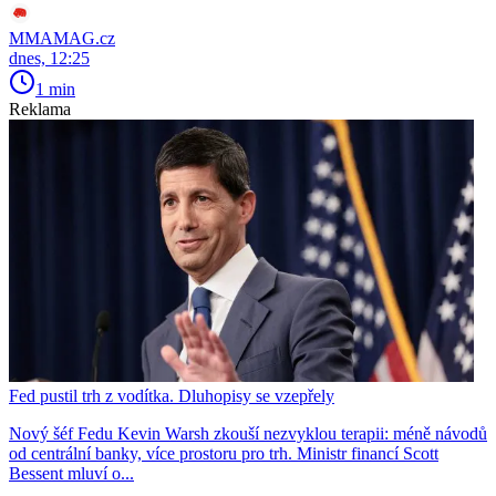
MMAMAG.cz
dnes, 12:25
1 min
Reklama
Fed pustil trh z vodítka. Dluhopisy se vzepřely
Nový šéf Fedu Kevin Warsh zkouší nezvyklou terapii: méně návodů
od centrální banky, více prostoru pro trh. Ministr financí Scott
Bessent mluví o...