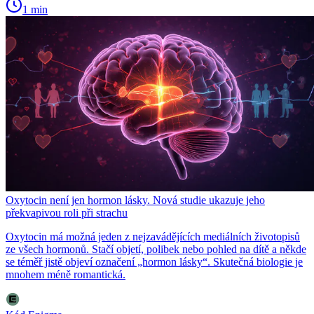
1 min
Oxytocin není jen hormon lásky. Nová studie ukazuje jeho
překvapivou roli při strachu
Oxytocin má možná jeden z nejzavádějících mediálních životopisů
ze všech hormonů. Stačí objetí, polibek nebo pohled na dítě a někde
se téměř jistě objeví označení „hormon lásky“. Skutečná biologie je
mnohem méně romantická.