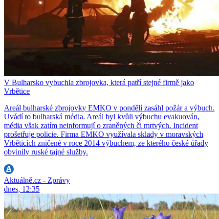
V Bulharsko vybuchla zbrojovka, která patří stejné firmě jako
Vrbětice
Areál bulharské zbrojovky EMKO v pondělí zasáhl požár a výbuch.
Uvádí to bulharská média. Areál byl kvůli výbuchu evakuován,
média však zatím neinformují o zraněných či mrtvých. Incident
prošetřuje policie. Firma EMKO využívala sklady v moravských
Vrběticích zničené v roce 2014 výbuchem, ze kterého české úřady
obvinily ruské tajné služby.
Aktuálně.cz - Zprávy
dnes, 12:35