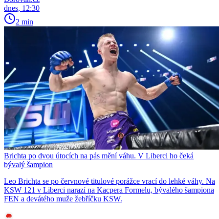
dnes, 12:30
2 min
Brichta po dvou útocích na pás mění váhu. V Liberci ho čeká
bývalý šampion
Leo Brichta se po červnové titulové porážce vrací do lehké váhy. Na
KSW 121 v Liberci narazí na Kacpera Formelu, bývalého šampiona
FEN a devátého muže žebříčku KSW.