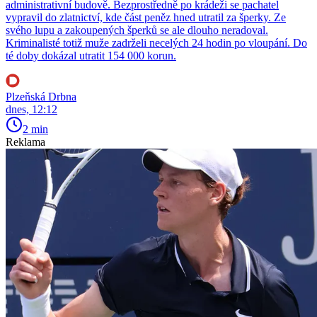
administrativní budově. Bezprostředně po krádeži se pachatel
vypravil do zlatnictví, kde část peněz hned utratil za šperky. Ze
svého lupu a zakoupených šperků se ale dlouho neradoval.
Kriminalisté totiž muže zadrželi necelých 24 hodin po vloupání. Do
té doby dokázal utratit 154 000 korun.
Plzeňská Drbna
dnes, 12:12
2 min
Reklama