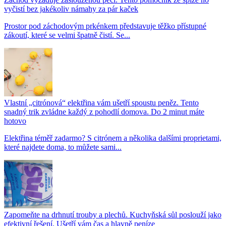
vyčistí bez jakékoliv námahy za pár kaček
Prostor pod záchodovým prkénkem představuje těžko přístupné
zákoutí, které se velmi špatně čistí. Se...
Vlastní „citrónová“ elektřina vám ušetří spoustu peněz. Tento
snadný trik zvládne každý z pohodlí domova. Do 2 minut máte
hotovo
Elektřina téměř zadarmo? S citrónem a několika dalšími proprietami,
které najdete doma, to můžete sami...
Zapomeňte na drhnutí trouby a plechů. Kuchyňská sůl poslouží jako
efektivní řešení. Ušetří vám čas a hlavně peníze