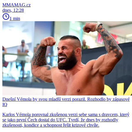
MMAMAG.cz
dnes, 12:28
1 min
Dnešní Vémola by svou mladší verzi porazil. Rozhodlo by zápasové
IQ
Karlos Vémola porovnal zkušenou verzi sebe sama s dravcem, který
se jako první Čech dostal do UFC. Tvrdí, že dnes by rozhodly
zkušenosti, kondice a schopnost řešit krizové chvíle.