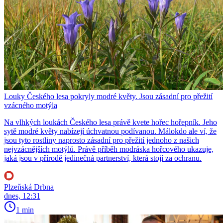
Louky Českého lesa pokryly modré květy. Jsou zásadní pro přežití
vzácného motýla
Na vlhkých loukách Českého lesa právě kvete hořec hořepník. Jeho
sytě modré květy nabízejí úchvatnou podívanou. Málokdo ale ví, že
jsou tyto rostliny naprosto zásadní pro přežití jednoho z našich
nejvzácnějších motýlů. Právě příběh modráska hořcového ukazuje,
jaká jsou v přírodě jedinečná partnerství, která stojí za ochranu.
Plzeňská Drbna
dnes, 12:31
1 min