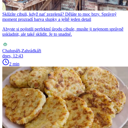
Sklízíte cibuli, když nať zezelená? Děláte to moc brzy. Správný
moment prozradí barva slupky a ještě jeden detail
Abyste si pojistili perfektní úrodu cibule, musíte ji nejenom správně
uskladnit, ale také sklidit. Je to snadné.
Chalupáři-Zahrádkáři
dnes, 12:43
2 min