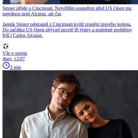
Sinner přijde o Cincinnati. Největším soupeřem před US Open mu
najednou není Alcaraz, ale čas
Jannik Sinner odstoupil z Cincinnati kvůli zranění pravého kolena.
Do začátku US Open zbývají necelé tři týdny a podobné problémy
řeší i Carlos Alcaraz.
Vše o sportu
dnes, 12:07
3 min