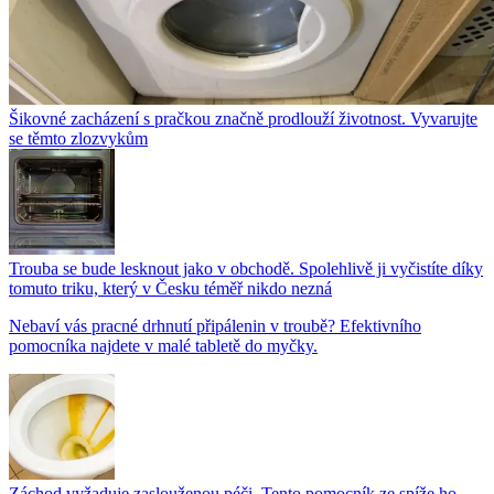
Šikovné zacházení s pračkou značně prodlouží životnost. Vyvarujte
se těmto zlozvykům
Trouba se bude lesknout jako v obchodě. Spolehlivě ji vyčistíte díky
tomuto triku, který v Česku téměř nikdo nezná
Nebaví vás pracné drhnutí připálenin v troubě? Efektivního
pomocníka najdete v malé tabletě do myčky.
Záchod vyžaduje zaslouženou péči. Tento pomocník ze spíže ho