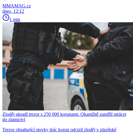
MMAMAG.cz
dnes, 12:12
1 min
Zloděj ukradl trezor s 250 000 korunami. Okamžitě zamířil utrácet
do zlatnictví
Trezor obsahující stovky tisíc korun odcizil zloděj v plzeňské