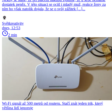
dostatek peněz. V této situaci se ocitl i mladý muž, reakce ženy za
ním ho však natolik dojala, že se o svůj zážitek [...]...
Světkreativity
dnes, 12:53
2 min
Wi-Fi signál až 500 metrů od routeru. Stačí znát jeden trik, který
většina lidí ignoruje