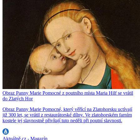
Obraz Panny Marie Pomocné z poutního místa Maria Hilf se vrátil
do Zlatých Hor
Obraz Panny Marie Pomocné, který věřící na Zlatohorsku uctívají
již 300 let, se vrátil z restaurátorské dílny. Ve zlatohorském farním
kostele jej slavnostně přivítají tuto neděli při poutní slavnosti.
Aktuálně.cz - Magazín