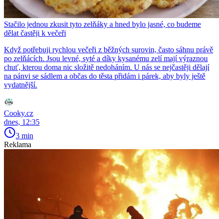
Stačilo jednou zkusit tyto zelňáky a hned bylo jasné, co budeme
dělat častěji k večeři
Když potřebuji rychlou večeři z běžných surovin, často sáhnu právě
po zelňácích. Jsou levné, syté a díky kysanému zelí mají výraznou
chuť, kterou doma nic složitě nedoháním. U nás se nejčastěji dělají
na pánvi se sádlem a občas do těsta přidám i párek, aby byly ještě
vydatnější.
Cooky.cz
dnes, 12:35
3 min
Reklama