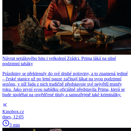
Návrat seriálového hitu i velkolepí Zrádci. Prima láká na silné
podzimní taháky
Prázdniny se překlenuly do své druhé poloviny, a to znamená jediné
– české stanice už po letní pauze začínají lákat na svou podzimní
sezónu, v níž řada z nich tradičně představuje své největší trumfy
roku. Jako první svou nabídku oficiálně představila Prima, která se
bude spoléhat na osvědčené tituly a samozřejmě také kriminálky.
Kinobox.cz
dnes, 12:05
3 min