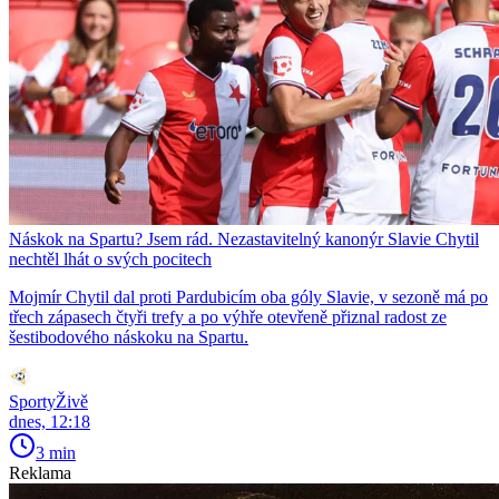
Náskok na Spartu? Jsem rád. Nezastavitelný kanonýr Slavie Chytil
nechtěl lhát o svých pocitech
Mojmír Chytil dal proti Pardubicím oba góly Slavie, v sezoně má po
třech zápasech čtyři trefy a po výhře otevřeně přiznal radost ze
šestibodového náskoku na Spartu.
SportyŽivě
dnes, 12:18
3 min
Reklama