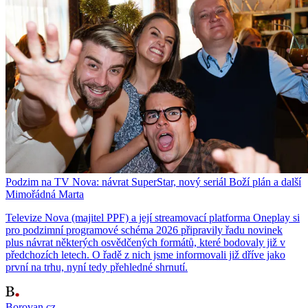
Podzim na TV Nova: návrat SuperStar, nový seriál Boží plán a další
Mimořádná Marta
Televize Nova (majitel PPF) a její streamovací platforma Oneplay si
pro podzimní programové schéma 2026 připravily řadu novinek
plus návrat některých osvědčených formátů, které bodovaly již v
předchozích letech. O řadě z nich jsme informovali již dříve jako
první na trhu, nyní tedy přehledné shrnutí.
Borovan.cz