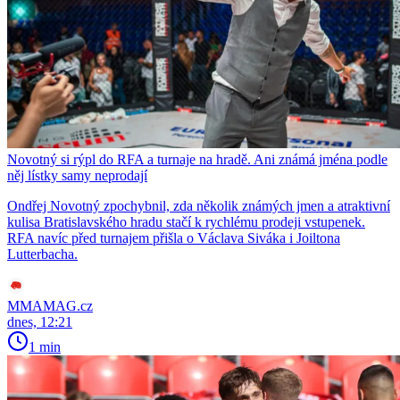
Novotný si rýpl do RFA a turnaje na hradě. Ani známá jména podle
něj lístky samy neprodají
Ondřej Novotný zpochybnil, zda několik známých jmen a atraktivní
kulisa Bratislavského hradu stačí k rychlému prodeji vstupenek.
RFA navíc před turnajem přišla o Václava Siváka i Joiltona
Lutterbacha.
MMAMAG.cz
dnes, 12:21
1 min