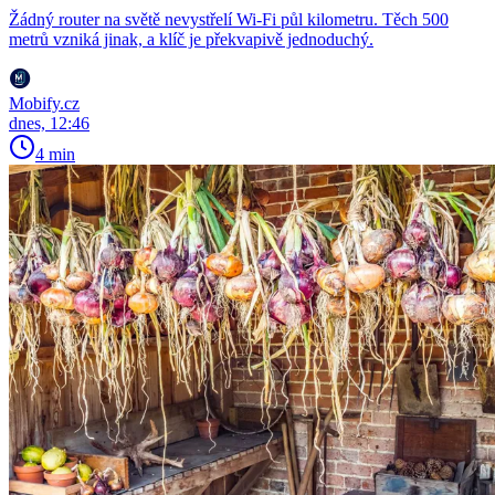
Žádný router na světě nevystřelí Wi-Fi půl kilometru. Těch 500
metrů vzniká jinak, a klíč je překvapivě jednoduchý.
Mobify.cz
dnes, 12:46
4 min