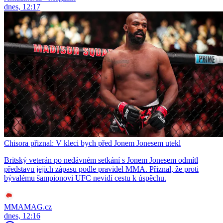
dnes, 12:17
Chisora přiznal: V kleci bych před Jonem Jonesem utekl
Britský veterán po nedávném setkání s Jonem Jonesem odmítl
představu jejich zápasu podle pravidel MMA. Přiznal, že proti
bývalému šampionovi UFC nevidí cestu k úspěchu.
MMAMAG.cz
dnes, 12:16