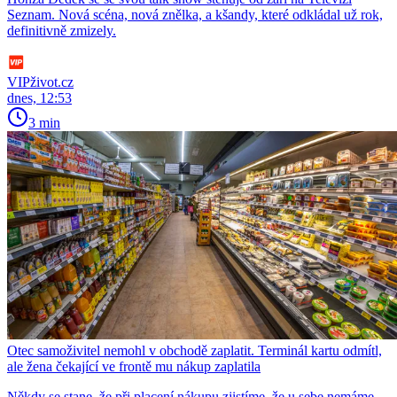
Seznam. Nová scéna, nová znělka, a kšandy, které odkládal už rok,
definitivně zmizely.
VIPživot.cz
dnes, 12:53
3 min
Otec samoživitel nemohl v obchodě zaplatit. Terminál kartu odmítl,
ale žena čekající ve frontě mu nákup zaplatila
Někdy se stane, že při placení nákupu zjistíme, že u sebe nemáme