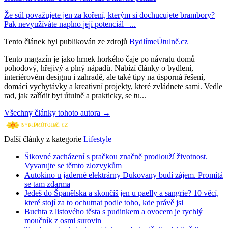
Že sůl považujete jen za koření, kterým si dochucujete brambory?
Pak nevyužíváte naplno její potenciál –...
Tento článek byl publikován ze zdrojů
BydlímeÚtulně.cz
Tento magazín je jako hrnek horkého čaje po návratu domů –
pohodový, hřejivý a plný nápadů. Nabízí články o bydlení,
interiérovém designu i zahradě, ale také tipy na úsporná řešení,
domácí vychytávky a kreativní projekty, které zvládnete sami. Vedle
rad, jak zařídit byt útulně a prakticky, se tu...
Všechny články tohoto autora →
Další články z kategorie
Lifestyle
Šikovné zacházení s pračkou značně prodlouží životnost.
Vyvarujte se těmto zlozvykům
Autokino u jaderné elektrárny Dukovany budí zájem. Promítá
se tam zdarma
Jedeš do Španělska a skončíš jen u paelly a sangrie? 10 věcí,
které stojí za to ochutnat podle toho, kde právě jsi
Buchta z listového těsta s pudinkem a ovocem je rychlý
moučník z osmi surovin