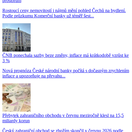
prostorům
Rostoucí ceny nemovitostí i nájmů mění pohled Čechů na bydlení.
Podle průzkumu Komerční banky už téměř šest...
ČNB ponechala sazby beze změny, inflace má krátkodobě vzrůst ke
3 %
Nová prognóza České národní banky počítá s dočasným zrychlením
inflace a upozorňuje na převahu...
Přebytek zahraničního obchodu v červnu meziročně klesl na 15,5
miliardy korun
Český zahraniční obchod se zbožím skončil v červnu 2026 podle