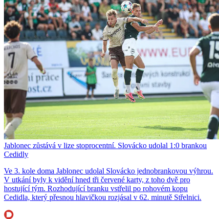
Jablonec zůstává v lize stoprocentní. Slovácko udolal 1:0 brankou
Cedidly
Ve 3. kole doma Jablonec udolal Slovácko jednobrankovou výhrou.
V utkání byly k vidění hned tři červené karty, z toho dvě pro
hostující tým. Rozhodující branku vstřelil po rohovém kopu
Cedidla, který přesnou hlavičkou rozjásal v 62. minutě Střelnici.