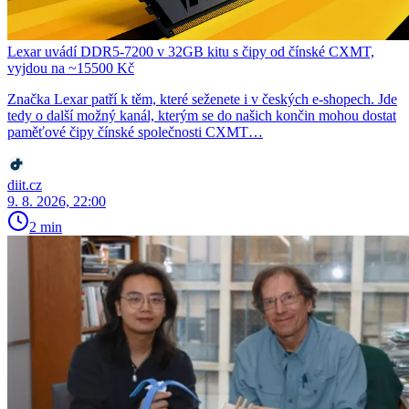
Lexar uvádí DDR5-7200 v 32GB kitu s čipy od čínské CXMT,
vyjdou na ~15500 Kč
Značka Lexar patří k těm, které seženete i v českých e-shopech. Jde
tedy o další možný kanál, kterým se do našich končin mohou dostat
paměťové čipy čínské společnosti CXMT…
diit.cz
9. 8. 2026, 22:00
2 min