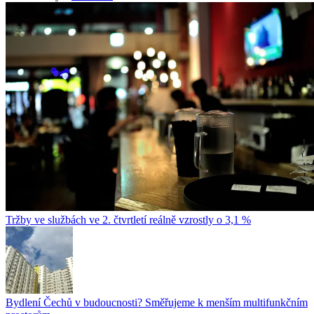
Tržby ve službách ve 2. čtvrtletí reálně vzrostly o 3,1 %
Bydlení Čechů v budoucnosti? Směřujeme k menším multifunkčním