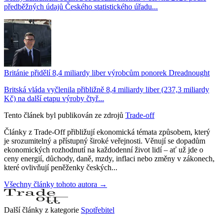
předběžných údajů Českého statistického úřadu...
Británie přidělí 8,4 miliardy liber výrobcům ponorek Dreadnought
Britská vláda vyčlenila přibližně 8,4 miliardy liber (237,3 miliardy
Kč) na další etapu výroby čtyř...
Tento článek byl publikován ze zdrojů
Trade-off
Články z Trade-Off přibližují ekonomická témata způsobem, který
je srozumitelný a přístupný široké veřejnosti. Věnují se dopadům
ekonomických rozhodnutí na každodenní život lidí – ať už jde o
ceny energií, důchody, daně, mzdy, inflaci nebo změny v zákonech,
které ovlivňují peněženky českých...
Všechny články tohoto autora →
Další články z kategorie
Spotřebitel