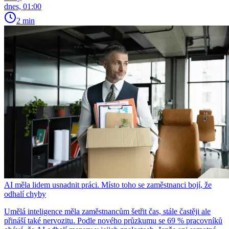
dnes, 01:00
2 min
AI měla lidem usnadnit práci. Místo toho se zaměstnanci bojí, že
odhalí chyby
Umělá inteligence měla zaměstnancům šetřit čas, stále častěji ale
přináší také nervozitu. Podle nového průzkumu se 69 % pracovníků