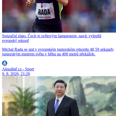
Senzační zlato. Čech je světovým šampionem, navíc vylepšil
evropský rekord
Michal Rada se stal v evropském juniorském rekordu 48,59 sekundy
juniorským mistrem světa v běhu na 400 metrů překážek.
Aktuálně.cz - Sport
9. 8. 2026, 21:26