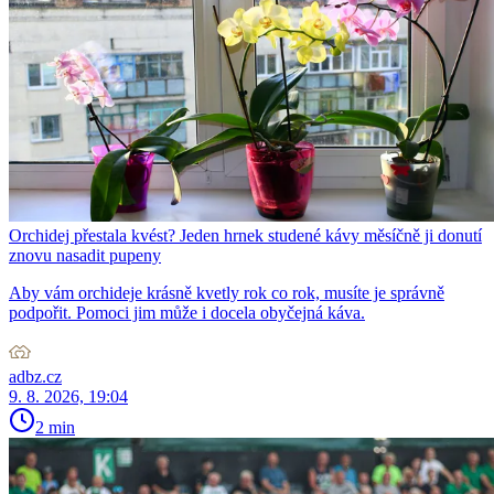
Orchidej přestala kvést? Jeden hrnek studené kávy měsíčně ji donutí
znovu nasadit pupeny
Aby vám orchideje krásně kvetly rok co rok, musíte je správně
podpořit. Pomoci jim může i docela obyčejná káva.
adbz.cz
9. 8. 2026, 19:04
2 min