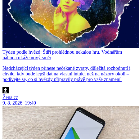
Týden podle hvězd: Štíři prohlédnou nekalou hru, Vodnářům
náhoda ukáže nový směr
Nadcházející týden přinese nečekané zvraty, důležitá rozhodnutí i
chvíle, kdy bude lepší dát na vlastní intuici než na názory okolí –
podívejte se, co si hvězdy připravily právě pro vaše znamení.
Žena.cz
9. 8. 2026, 19:40