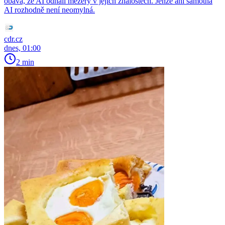
obává, že AI odhalí mezery v jejich znalostech. Jenže ani samotná
AI rozhodně není neomylná.
cdr.cz
dnes, 01:00
2 min