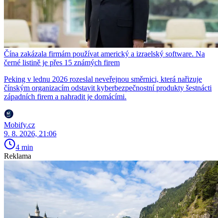
Čína zakázala firmám používat americký a izraelský software. Na
černé listině je přes 15 známých firem
Peking v lednu 2026 rozeslal neveřejnou směrnici, která nařizuje
čínským organizacím odstavit kyberbezpečnostní produkty šestnácti
západních firem a nahradit je domácími.
Mobify.cz
9. 8. 2026, 21:06
4 min
Reklama