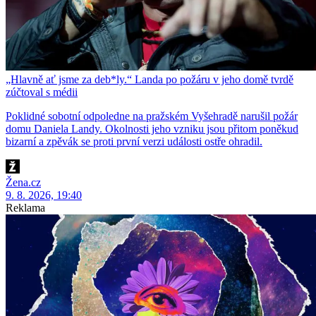
„Hlavně ať jsme za deb*ly.“ Landa po požáru v jeho domě tvrdě
zúčtoval s médii
Poklidné sobotní odpoledne na pražském Vyšehradě narušil požár
domu Daniela Landy. Okolnosti jeho vzniku jsou přitom poněkud
bizarní a zpěvák se proti první verzi události ostře ohradil.
Žena.cz
9. 8. 2026, 19:40
Reklama