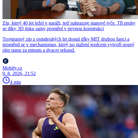
Zip, který 40 let ležel v garáži, teď nahrazuje stanové tyče. Tři pruhy
se díky 3D tisku samy promění v pevnou konstrukci
Trojstranný zip z osmdesátých let dostal díky MIT druhou šanci a
proměnil se v mechanismus, který po stažení jezdcem vytvoří nosný
rám stanu za minutu a dvacet sekund.
Mobify.cz
9. 8. 2026, 21:52
4 min