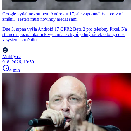
Google vydal novou betu Androidu 17, ale zapomněl říct, co v ní
změnil. Testeři musí novinky hledat sami
Dne 3. srpna vyšla Android 17 QPR2 Beta 2 pro telefony Pixel. Na
stránce s poznámkami k vydání ale chybí jediný řádek o tom, co se
v systému změnilo.
Mobify.cz
9. 8. 2026, 19:59
4 min