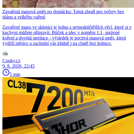
Zavařená masová směs po domácku: Tajná zbraň pro večery bez
plánu a velkého vaření
Zavařené maso ve sklenici je jedna z nejpraktičtějších věcí, které si v
kuchyni můžete připravit. Bůček a plec v poměru 1:1, správné
koření a dvojitá sterilace - výsledek je poctivá masová směs, která
vydrží měsíce a zachrání vás klidně i na chatě bez lednice.
Cooky.cz
9. 8. 2026, 22:45
5 min