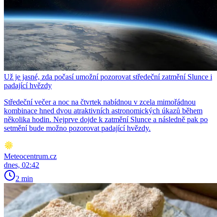
Už je jasné, zda počasí umožní pozorovat středeční zatmění Slunce i
padající hvězdy
Středeční večer a noc na čtvrtek nabídnou v zcela mimořádnou
kombinace hned dvou atraktivních astronomických úkazů během
několika hodin. Nejprve dojde k zatmění Slunce a následně pak po
setmění bude možno pozorovat padající hvězdy.
Meteocentrum.cz
dnes, 02:42
2 min