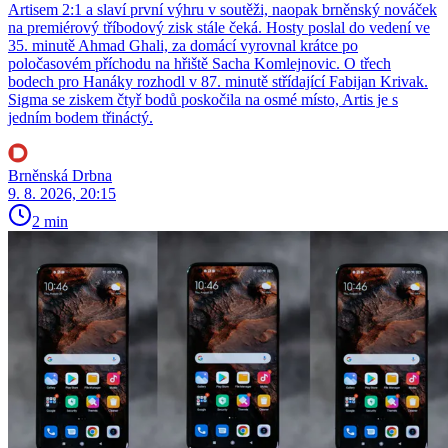
Artisem 2:1 a slaví první výhru v soutěži, naopak brněnský nováček
na premiérový tříbodový zisk stále čeká. Hosty poslal do vedení ve
35. minutě Ahmad Ghali, za domácí vyrovnal krátce po
poločasovém příchodu na hřiště Sacha Komlejnovic. O třech
bodech pro Hanáky rozhodl v 87. minutě střídající Fabijan Krivak.
Sigma se ziskem čtyř bodů poskočila na osmé místo, Artis je s
jedním bodem třináctý.
Brněnská Drbna
9. 8. 2026, 20:15
2 min