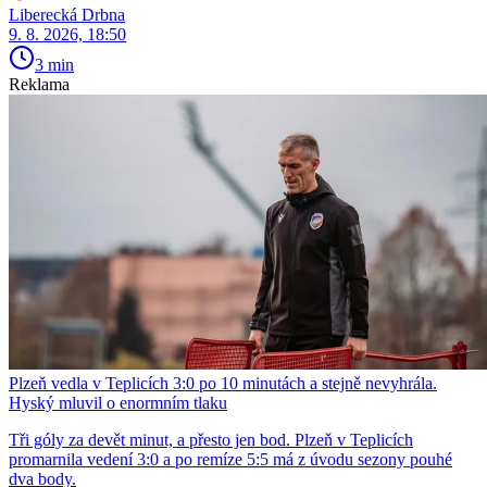
Liberecká Drbna
9. 8. 2026, 18:50
3 min
Reklama
Plzeň vedla v Teplicích 3:0 po 10 minutách a stejně nevyhrála.
Hyský mluvil o enormním tlaku
Tři góly za devět minut, a přesto jen bod. Plzeň v Teplicích
promarnila vedení 3:0 a po remíze 5:5 má z úvodu sezony pouhé
dva body.