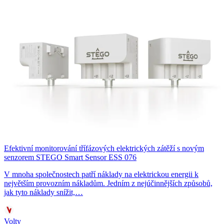
Efektivní monitorování třífázových elektrických zátěží s novým
senzorem STEGO Smart Sensor ESS 076
V mnoha společnostech patří náklady na elektrickou energii k
největším provozním nákladům. Jedním z nejúčinnějších způsobů,
jak tyto náklady snížit,…
Volty