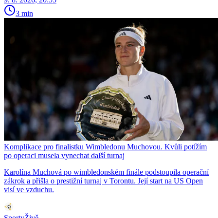
3 min
Komplikace pro finalistku Wimbledonu Muchovou. Kvůli potížím
po operaci musela vynechat další turnaj
Karolína Muchová po wimbledonském finále podstoupila operační
zákrok a přišla o prestižní turnaj v Torontu. Její start na US Open
visí ve vzduchu.
SportyŽivě