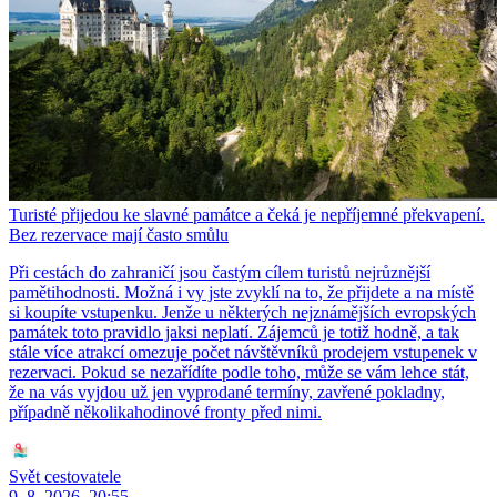
Turisté přijedou ke slavné památce a čeká je nepříjemné překvapení.
Bez rezervace mají často smůlu
Při cestách do zahraničí jsou častým cílem turistů nejrůznější
pamětihodnosti. Možná i vy jste zvyklí na to, že přijdete a na místě
si koupíte vstupenku. Jenže u některých nejznámějších evropských
památek toto pravidlo jaksi neplatí. Zájemců je totiž hodně, a tak
stále více atrakcí omezuje počet návštěvníků prodejem vstupenek v
rezervaci. Pokud se nezařídíte podle toho, může se vám lehce stát,
že na vás vyjdou už jen vyprodané termíny, zavřené pokladny,
případně několikahodinové fronty před nimi.
Svět cestovatele
9. 8. 2026, 20:55