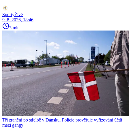
SportyŽivě
9. 8. 2026, 18:46
3 min
Tři zranění po střelbě v Dánsku. Policie prověřuje vyřizování účtů
mezi gangy