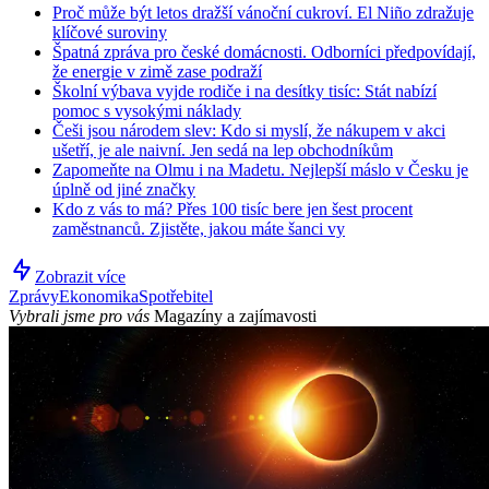
Proč může být letos dražší vánoční cukroví. El Niño zdražuje
klíčové suroviny
Špatná zpráva pro české domácnosti. Odborníci předpovídají,
že energie v zimě zase podraží
Školní výbava vyjde rodiče i na desítky tisíc: Stát nabízí
pomoc s vysokými náklady
Češi jsou národem slev: Kdo si myslí, že nákupem v akci
ušetří, je ale naivní. Jen sedá na lep obchodníkům
Zapomeňte na Olmu i na Madetu. Nejlepší máslo v Česku je
úplně od jiné značky
Kdo z vás to má? Přes 100 tisíc bere jen šest procent
zaměstnanců. Zjistěte, jakou máte šanci vy
Zobrazit více
Zprávy
Ekonomika
Spotřebitel
Vybrali jsme pro vás
Magazíny a zajímavosti