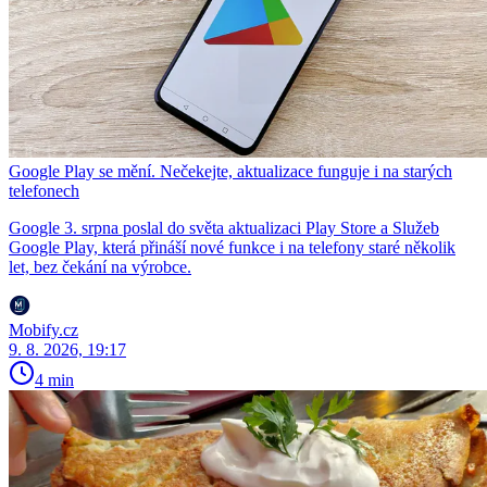
Google Play se mění. Nečekejte, aktualizace funguje i na starých
telefonech
Google 3. srpna poslal do světa aktualizaci Play Store a Služeb
Google Play, která přináší nové funkce i na telefony staré několik
let, bez čekání na výrobce.
Mobify.cz
9. 8. 2026, 19:17
4 min