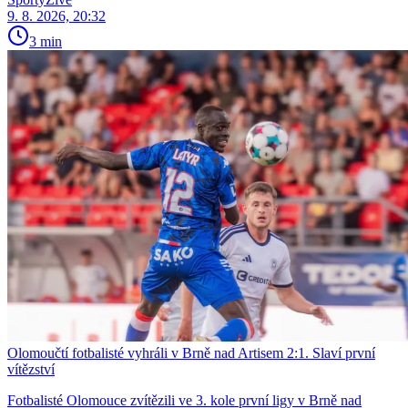
9. 8. 2026, 20:32
3 min
Olomoučtí fotbalisté vyhráli v Brně nad Artisem 2:1. Slaví první
vítězství
Fotbalisté Olomouce zvítězili ve 3. kole první ligy v Brně nad