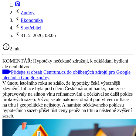
Zprávy
Ekonomika
Spotřebitel
31. 5. 2026, 08:05
2 min
KOMENTÁŘ: Hypotéky nečekaně zdražují, k odkládání bydlení
ale není důvod
Přidejte si obsah Centrum.cz do oblíbených zdrojů pro Google
hledání a Google zprávy
V únoru letošního roku se zdálo, že hypotéky čeká výraznější
zlevnění. Inflace byla pod cílem České národní banky, banky se
připravovaly na silnou vlnu refinancování a očekával se další pokles
úrokových sazeb. Vývoj se ale nakonec obrátil pod vlivem inflace
na trhu i geopolitické nejistoty. A namísto očekávaného poklesu
hypotečních sazeb přišel růst ceny peněz na trhu a následné zvýšení
sazeb.