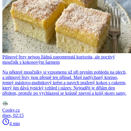
Pilinové řezy nejsou žádná zapomenutá kuriozita, ale poctivý
moučník s kokosovým šarmem
Na některé moučníky si vzpomenu už při prvním pohledu na plech,
a pilinové řezy jsou přesně ten případ. Mají nadýchaný korpus,
jemný máslovo-pudinkový krém a navrch pražený kokos s cukrem,
který jim dává typický vzhled i název. Nejraději je dělám den
předem, protože po vychlazení se krásně zpevní a krájí skoro samy.
Cooky.cz
dnes, 02:15
4 min