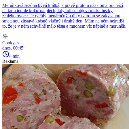
Meruňková sezóna bývá krátká, a právě proto u nás doma přichází
na řadu tenhle koláč na plech, kdykoli se objeví miska hezky
zralého ovoce. Je rychlý, nenáročný a díky tvarohu se zakysanou
smetanou zůstává krásně vláčný i druhý den. Mám na něm nejradši
to, že je v něm schválně málo těsta a mnohem víc náplně a meruněk.
Cooky.cz
dnes, 00:45
4 min
Reklama