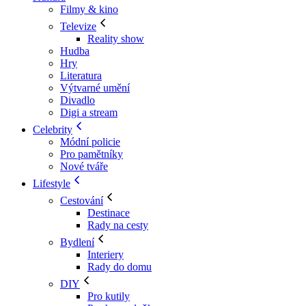
Filmy & kino
Televize
Reality show
Hudba
Hry
Literatura
Výtvarné umění
Divadlo
Digi a stream
Celebrity
Módní policie
Pro pamětníky
Nové tváře
Lifestyle
Cestování
Destinace
Rady na cesty
Bydlení
Interiery
Rady do domu
DIY
Pro kutily