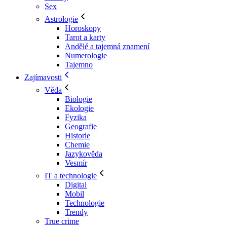
Sex
Astrologie
Horoskopy
Tarot a karty
Andělé a tajemná znamení
Numerologie
Tajemno
Zajímavosti
Věda
Biologie
Ekologie
Fyzika
Geografie
Historie
Chemie
Jazykověda
Vesmír
IT a technologie
Digital
Mobil
Technologie
Trendy
True crime