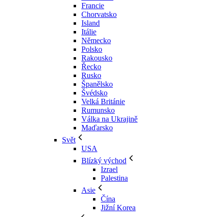
Francie
Chorvatsko
Island
Itálie
Německo
Polsko
Rakousko
Řecko
Rusko
Španělsko
Švédsko
Velká Británie
Rumunsko
Válka na Ukrajině
Maďarsko
Svět
USA
Blízký východ
Izrael
Palestina
Asie
Čína
Jižní Korea