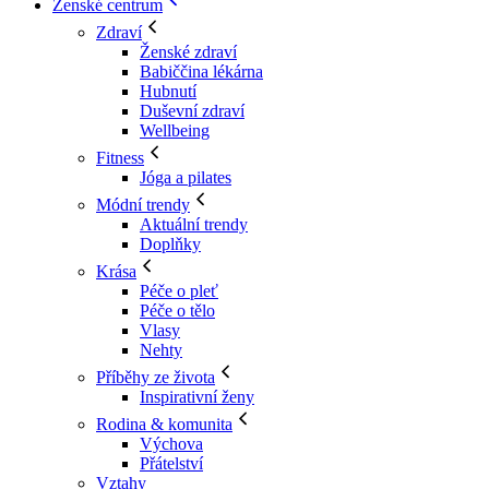
Ženské centrum
Zdraví
Ženské zdraví
Babiččina lékárna
Hubnutí
Duševní zdraví
Wellbeing
Fitness
Jóga a pilates
Módní trendy
Aktuální trendy
Doplňky
Krása
Péče o pleť
Péče o tělo
Vlasy
Nehty
Příběhy ze života
Inspirativní ženy
Rodina & komunita
Výchova
Přátelství
Vztahy