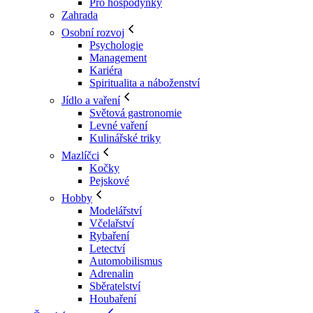
Pro hospodyňky
Zahrada
Osobní rozvoj
Psychologie
Management
Kariéra
Spiritualita a náboženství
Jídlo a vaření
Světová gastronomie
Levné vaření
Kulinářské triky
Mazlíčci
Kočky
Pejskové
Hobby
Modelářství
Včelařství
Rybaření
Letectví
Automobilismus
Adrenalin
Sběratelství
Houbaření