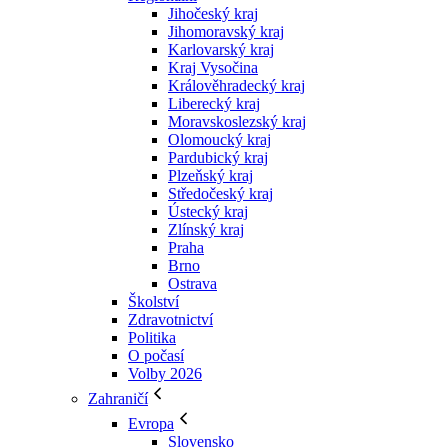
Jihočeský kraj
Jihomoravský kraj
Karlovarský kraj
Kraj Vysočina
Králověhradecký kraj
Liberecký kraj
Moravskoslezský kraj
Olomoucký kraj
Pardubický kraj
Plzeňský kraj
Středočeský kraj
Ústecký kraj
Zlínský kraj
Praha
Brno
Ostrava
Školství
Zdravotnictví
Politika
O počasí
Volby 2026
Zahraničí
Evropa
Slovensko