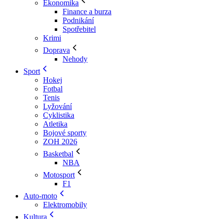
Ekonomika
Finance a burza
Podnikání
Spotřebitel
Krimi
Doprava
Nehody
Sport
Hokej
Fotbal
Tenis
Lyžování
Cyklistika
Atletika
Bojové sporty
ZOH 2026
Basketbal
NBA
Motosport
F1
Auto-moto
Elektromobily
Kultura