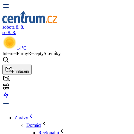
sobota 8. 8.
so 8. 8.
14°C
Internet
Firmy
Recepty
Slovníky
Přihlášení
Zprávy
Domácí
Regionální