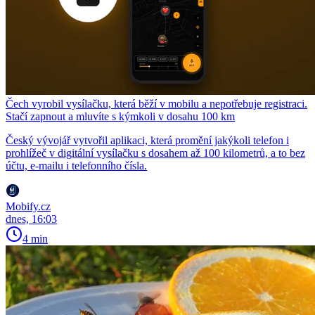
Čech vyrobil vysílačku, která běží v mobilu a nepotřebuje registraci.
Stačí zapnout a mluvíte s kýmkoli v dosahu 100 km
Český vývojář vytvořil aplikaci, která promění jakýkoli telefon i
prohlížeč v digitální vysílačku s dosahem až 100 kilometrů, a to bez
účtu, e-mailu i telefonního čísla.
Mobify.cz
dnes, 16:03
4 min