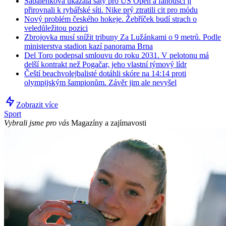
Sabalenková ukázala šaty pro US Open a fanoušci ji
přirovnali k rybářské síti. Nike prý ztratili cit pro módu
Nový problém českého hokeje. Žebříček budí strach o
veledůležitou pozici
Zbrojovka musí snížit tribuny Za Lužánkami o 9 metrů. Podle
ministerstva stadion kazí panorama Brna
Del Toro podepsal smlouvu do roku 2031. V pelotonu má
delší kontrakt než Pogačar, jeho vlastní týmový lídr
Čeští beachvolejbalisté dotáhli skóre na 14:14 proti
olympijským šampionům. Závěr jim ale nevyšel
Zobrazit více
Sport
Vybrali jsme pro vás
Magazíny a zajímavosti