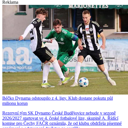
Reklama
Béčko Dynama odstoupilo z 4. ligy. Klub dostane pokutu půl
milionu korun
Rezervní tým SK Dynamo České Budějovice nebude v sezoně
2026/2027 startovat ve 4. české fotbalové lize, skupině A. Řídící
komise pro Čechy FAČR oznámila, že od klubu obdržela písemné