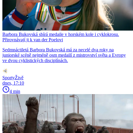
Barbora Bukovská sbírá medaile v horském kole i cyklokrosu.
Přirovnávají ji k van der Poelovi
Sedmnáctiletá Barbora Bukovská má za necelé dva roky na
juniorské scéně nejméně osm medailí z mistrovství světa a Evropy
ve dvou cyklistických disciplínách.
SportyŽivě
dnes, 17:10
4 min