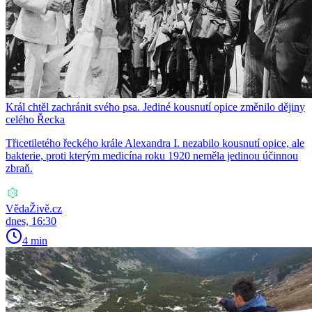
Král chtěl zachránit svého psa. Jediné kousnutí opice změnilo dějiny
celého Řecka
Třicetiletého řeckého krále Alexandra I. nezabilo kousnutí opice, ale
bakterie, proti kterým medicína roku 1920 neměla jedinou účinnou
zbraň.
VědaŽivě.cz
dnes, 16:30
4 min