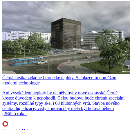
Černá kostka zvládne i tropické teploty. S chlazením pomůžou
moderní technologie
Ani vysoké letní teploty by neměly být v nové ostravské Černé
kostce důvodem k nepohodlí. Celou budovu bude chránit speciální
systémy, rozdílné typy skel i 68 hlubinných vrtů. Stavba nového
centra digitalizace, vědy a inovací by měla být hotová během
příštího roku.