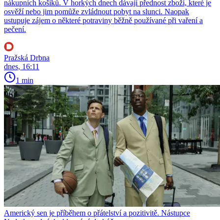
nákupních košíků. V horkých dnech dávají přednost zboží, které je
osvěží nebo jim pomůže zvládnout pobyt na slunci. Naopak
ustupuje zájem o některé potraviny běžně používané při vaření a
pečení.
Pražská Drbna
dnes, 16:11
1 min
Americký sen je příběhem o přátelství a pozitivitě. Nástupce