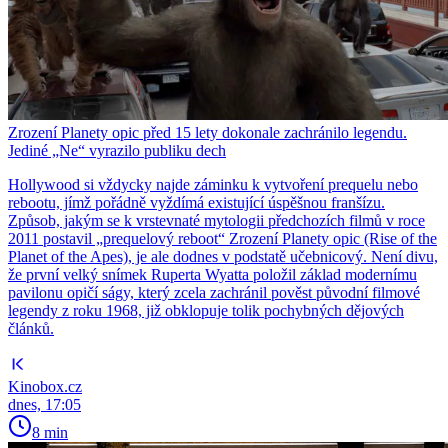
Zrození Planety opic před 15 lety dokonale zachránilo legendu.
Jediné „Ne“ vyrazilo publiku dech
Hollywood si vždycky najde záminku k vytvoření prequelu nebo
rebootu, jímž pořádně vyždímá existující úspěšnou franšízu.
Způsob, jakým se k vrstevnaté mytologii předchozích filmů v roce
2011 postavil „prequelový reboot“ Zrození Planety opic (Rise of the
Planet of the Apes), je ale dodnes v podstatě učebnicový. Není divu,
že první velký snímek Ruperta Wyatta položil základ modernímu
pavilonu opičí ságy, který zcela zachránil pověst původní filmové
legendy z roku 1968, již obklopuje tolik pochybných dějových
článků.
Kinobox.cz
dnes, 17:05
8 min