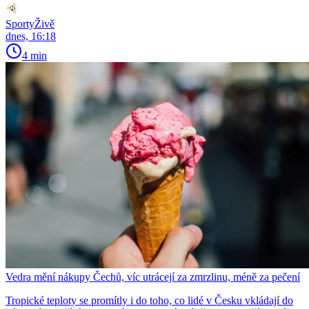
SportyŽivě
dnes, 16:18
4 min
Vedra mění nákupy Čechů, víc utrácejí za zmrzlinu, méně za pečení
Tropické teploty se promítly i do toho, co lidé v Česku vkládají do