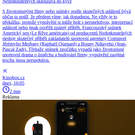
Nedotknutelných sklouzává do kýče
S životopisnými filmy nebo snímky podle skutečných událostí bývá
občas ta potíž, že předem víme, jak dopadnou. Ne vždy je to
překážka, protože vyprávění si může hrát s perspektivou, interpretací
událostí nebo jinak osvěžit známý příběh. Francouzský snímek
Americký sen (Le Rêve américain) od producentů Nedotknutelných
sleduje skutečný příběh zakladatelů sportovní agentury Comsport
Jérémyho Medjany (Raphaël Quenard) a Bouny Ndiayeho (Jean-
Pascal Zadi). Třebaže snímek zpočátku vypadá jako životopisné
sportovní drama o úspěchu a budování firmy, vyprávění zaujímá
trochu jinou perspektivu.
Kinobox.cz
dnes, 16:05
2 min
Reklama