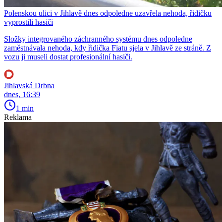
Polenskou ulici v Jihlavě dnes odpoledne uzavřela nehoda, řidičku
vyprostili hasiči
Složky integrovaného záchranného systému dnes odpoledne
zaměstnávala nehoda, kdy řidička Fiatu sjela v Jihlavě ze stráně. Z
vozu ji museli dostat profesionální hasiči.
Jihlavská Drbna
dnes, 16:39
1 min
Reklama