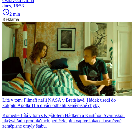
Ostravská Drbna
dnes, 16:53
2 min
Reklama
Lítá v tom: Filmaři našli NASA v Bratislavě, Hádek usedl do
kokpitu Apolla 11 a diváci odhalili zeměpisné chyby
Komedie Lítá v tom s Kryštofem Hádkem a Kristínou Svarinskou
ukrývá řadu produkčních perliček, překvapivé lokace i úsměvné
zeměpisné omyly štábu.