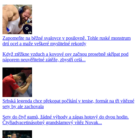
Zapomeňte na běžné svalovce v posilovně. Tohle ruské monstrum
drtí ocel a maže veškeré myslitelné rekordy
Když ztěžkne vzduch a kovové osy začnou prosebně skřípat pod
náporem neuvěřitelné zátěže, zbystří celá...
Srbská legenda chce překopat počítání v tenise, formát na tři vítězné
sety by ale zachovala
Sety do čtyř gamů, žádné výhody a zápas hotový do dvou hodin.
Čtyřiadvacetinásobný grandslamový vítěz Novak...