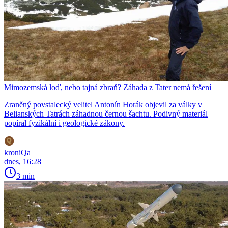
Mimozemská loď, nebo tajná zbraň? Záhada z Tater nemá řešení
Zraněný povstalecký velitel Antonín Horák objevil za války v
Belianských Tatrách záhadnou černou šachtu. Podivný materiál
popíral fyzikální i geologické zákony.
kroniQa
dnes, 16:28
3 min