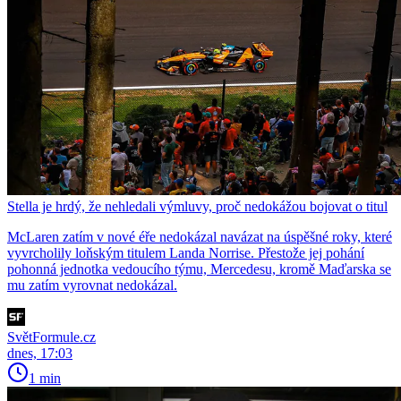
Stella je hrdý, že nehledali výmluvy, proč nedokážou bojovat o titul
McLaren zatím v nové éře nedokázal navázat na úspěšné roky, které
vyvrcholily loňským titulem Landa Norrise. Přestože jej pohání
pohonná jednotka vedoucího týmu, Mercedesu, kromě Maďarska se
mu zatím vyrovnat nedokázal.
SvětFormule.cz
dnes, 17:03
1 min