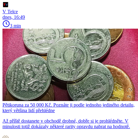
V Telce
dnes, 16:49
3 min
Pětikoruna za 50 000 Kč. Poznáte ji podle jednoho jediného detailu,
který většina lidí přehlédne
Až příště dostanete v obchodě drobné, dobře si je prohlédněte. V
minulosti totiž dokázaly některé rarity opravdu nabrat na hodnotě.