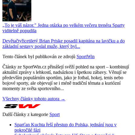
„To je váš názor." Jedna otázka po velkém večeru trenéra Sparty
viditelně popudila
Devětačtyřicetiletý Brian Priske posadil kapitána na lavičku a do
základní sestavy poslal muže, který byl...
Tento článek byl publikován ze zdrojů
SportWin
Články ze SportWin.cz přinášejí svěží pohled na sport – kombinují
aktuální zprávy s lehkostí, nadsázkou i špetkou zábavy. Věnují se
především populárním sportům, jako je fotbal, hokej, tenis nebo
bojové sporty, ale objevují se i méně tradiční témata a kuriózní
momenty ze světa sportovního...
Všechny články tohoto autora →
Další články z kategorie
Sport
Sparťan Kuchta řeší přestup do Polska, jednání jsou v
pokročilé fázi