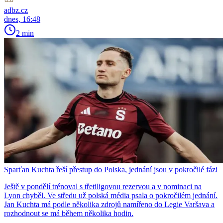
adbz.cz
dnes, 16:48
2 min
Sparťan Kuchta řeší přestup do Polska, jednání jsou v pokročilé fázi
Ještě v pondělí trénoval s třetiligovou rezervou a v nominaci na
Lyon chyběl. Ve středu už polská média psala o pokročilém jednání.
Jan Kuchta má podle několika zdrojů namířeno do Legie Varšava a
rozhodnout se má během několika hodin.