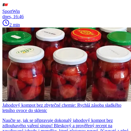
SportWin
dnes, 16:46
2 min
Jahodový kompot bez zbytečné chemie: Rychlá zásoba sladkého
letního ovoce do sklenic
Naučte se, jak se připravuje dokonalý jahodový kompot bez
zdlouhavého vaření sirupu! Bleskový a prověřený recept na
zavařované jahody i meruňky, které zůstanou pevné, šťavnaté a plné