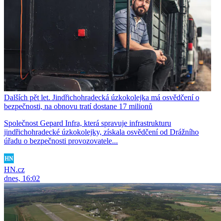
Dalších pět let. Jindřichohradecká úzkokolejka má osvědčení o
bezpečnosti, na obnovu tratí dostane 17 milionů
Společnost Gepard Infra, která spravuje infrastrukturu
jindřichohradecké úzkokolejky, získala osvědčení od Drážního
úřadu o bezpečnosti provozovatele...
HN.cz
dnes, 16:02