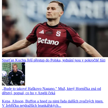
Sparťan Kuchta řeší přestup do Polska, jednání jsou v pokročilé fázi
„Bude to takové Haškovo Nagano." Muž, který Horníčka zná od
dětství, popsal, co ho v Anglii čeká
Kepa, Alisson, Buffon a hned za nimi řada dalších zvučných jmen.
V žebříčku nejdražších brankářských...