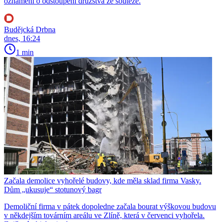
oznámení o odstoupení družstva ze soutěže.
Budějcká Drbna
dnes, 16:24
1 min
Začala demolice vyhořelé budovy, kde měla sklad firma Vasky.
Dům „ukusuje“ stotunový bagr
Demoliční firma v pátek dopoledne začala bourat výškovou budovu
v někdejším továrním areálu ve Zlíně, která v červenci vyhořela.