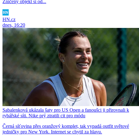
Zničený objekt si od...
HN.cz
dnes, 16:20
Sabalenková ukázala šaty pro US Open a fanoušci ji přirovnali k
rybářské síti. Nike prý ztratili cit pro módu
Černá síťovina přes oranžový komplet, tak vypadá outfit světové
jedničky pro New York. Internet se chytil za hlavu.