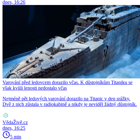
dnes, 16:26
Varování před ledovcem dorazilo včas. K důstojníkům Titaniku se
však kvůli lenosti nedostalo včas
Nejméně pět ledových varování dorazilo na Titanic v den srážky.
Dvě z nich zůstala v radiokabině a nikdy je neviděl žádný důstojník.
VědaŽivě.cz
dnes, 16:25
5 min