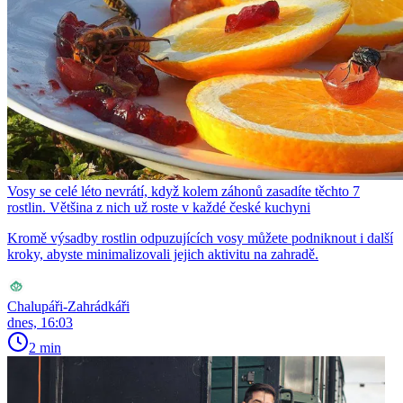
Vosy se celé léto nevrátí, když kolem záhonů zasadíte těchto 7
rostlin. Většina z nich už roste v každé české kuchyni
Kromě výsadby rostlin odpuzujících vosy můžete podniknout i další
kroky, abyste minimalizovali jejich aktivitu na zahradě.
Chalupáři-Zahrádkáři
dnes, 16:03
2 min