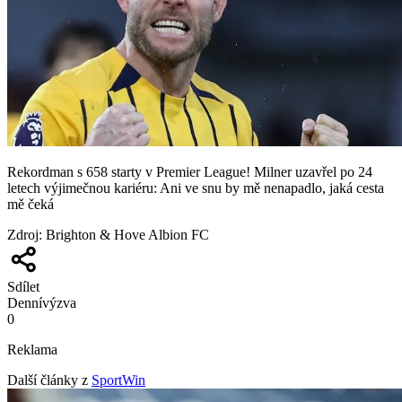
Rekordman s 658 starty v Premier League! Milner uzavřel po 24
letech výjimečnou kariéru: Ani ve snu by mě nenapadlo, jaká cesta
mě čeká
Zdroj
:
Brighton & Hove Albion FC
Sdílet
Denní
výzva
0
Reklama
Další články z
SportWin