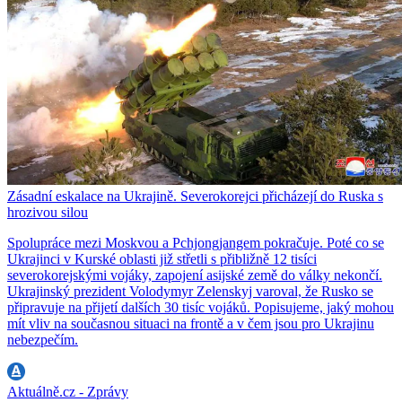
Zásadní eskalace na Ukrajině. Severokorejci přicházejí do Ruska s
hrozivou silou
Spolupráce mezi Moskvou a Pchjongjangem pokračuje. Poté co se
Ukrajinci v Kurské oblasti již střetli s přibližně 12 tisíci
severokorejskými vojáky, zapojení asijské země do války nekončí.
Ukrajinský prezident Volodymyr Zelenskyj varoval, že Rusko se
připravuje na přijetí dalších 30 tisíc vojáků. Popisujeme, jaký mohou
mít vliv na současnou situaci na frontě a v čem jsou pro Ukrajinu
nebezpečím.
Aktuálně.cz - Zprávy