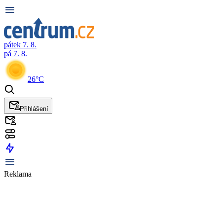
pátek 7. 8.
pá 7. 8.
26°C
Přihlášení
Reklama