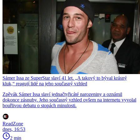
Sámer Issa ze SuperStar slaví 41 let. „A takový to býval krásný
kluk,“ reagují lidé na jeho současný vzhled
Zpěvák Sámer Issa slaví jednačtyřicáté narozeniny a oznámil
dokonce zásnuby. Jeho současný vzhled ovšem na internetu vyvolal
bouřlivou debatu o stopách minulosti.
ReadZone
dnes, 16:53
2 min