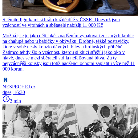
S těmito figurkami si hrálo každé dítě v ČSSR. Dnes už jsou
vzácností ve vitrínách a sbětatelé nabízíjí 11 000 Kč
Možná jste je jako děti také s nadšením vybalovali ze starých krabic
na chalupě nebo u babičky v obýváku. Drobné, těžké postavičky,
které v sobě nesly kouzlo dávných bitev a hrdinských příběhů.
Zatímco tehdy šlo o vzácnost, kterou si kluci střežili jako oko v
hlavě, dnes se mezi sběrateli strhla nefalšovaná bitva. Za ty
nejvzácnější kousky jsou totiž nadšenci ochotni zaplatit i více než 11
000 korun.
NESPECHEJ.cz
dnes, 16:30
3 min