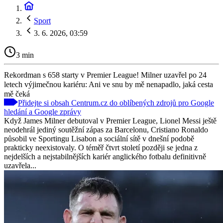
Sport
3. 6. 2026, 03:59
3 min
Rekordman s 658 starty v Premier League! Milner uzavřel po 24
letech výjimečnou kariéru: Ani ve snu by mě nenapadlo, jaká cesta
mě čeká
Přidejte si obsah Centrum.cz do oblíbených zdrojů pro Google
hledání a Google zprávy
Když James Milner debutoval v Premier League, Lionel Messi ještě
neodehrál jediný soutěžní zápas za Barcelonu, Cristiano Ronaldo
působil ve Sportingu Lisabon a sociální sítě v dnešní podobě
prakticky neexistovaly. O téměř čtvrt století později se jedna z
nejdelších a nejstabilnějších kariér anglického fotbalu definitivně
uzavřela...