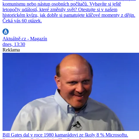
komunismu nebo nástup osobních počítačů. Vybavíte si ještě
letopočty událostí, které změnily svět? Otestujte si v našem
historickém kvízu, jak dobře si pamatujete klíčové momenty z dějin.
Čeká vás 60 otázek.
Aktuálně.cz - Magazín
dnes, 13:30
Reklama
Bill Gates dal v roce 1980 kamarádovi ze školy 8 % Microsoftu.