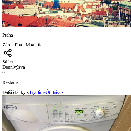
Praha
Zdroj
:
Foto: Magnific
Sdílet
Denní
výzva
0
Reklama
Další články z
BydlímeÚtulně.cz