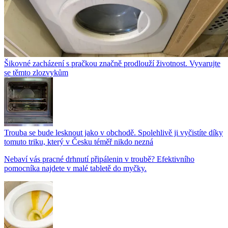
Šikovné zacházení s pračkou značně prodlouží životnost. Vyvarujte
se těmto zlozvykům
Trouba se bude lesknout jako v obchodě. Spolehlivě ji vyčistíte díky
tomuto triku, který v Česku téměř nikdo nezná
Nebaví vás pracné drhnutí připálenin v troubě? Efektivního
pomocníka najdete v malé tabletě do myčky.