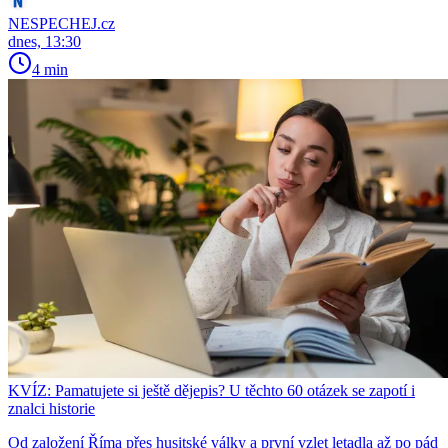
NESPECHEJ.cz
dnes, 13:30
4 min
KVÍZ: Pamatujete si ještě dějepis? U těchto 60 otázek se zapotí i
znalci historie
Od založení Říma přes husitské války a první vzlet letadla až po pád