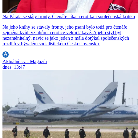
Na Párala se stály fronty. Čtenáře lákala erotika i společenská kritika
Na jeho knihy se stávaly fronty, jeho psaní bylo totiž pro čtenáře
zejména kvůli vztahům a erotice velmi lákavé. A jeho styl byl
nezaměnitelný, navíc se jako jeden z mála dotýkal společenských
rozdílů v bývalém socialistickém Československu.
Aktuálně.cz - Magazín
dnes, 13:47