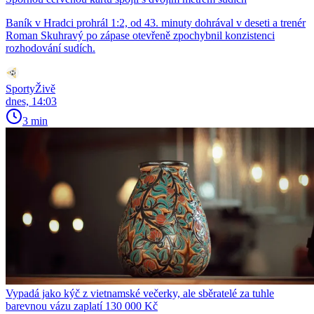
Baník v Hradci prohrál 1:2, od 43. minuty dohrával v deseti a trenér
Roman Skuhravý po zápase otevřeně zpochybnil konzistenci
rozhodování sudích.
SportyŽivě
dnes, 14:03
3 min
Vypadá jako kýč z vietnamské večerky, ale sběratelé za tuhle
barevnou vázu zaplatí 130 000 Kč