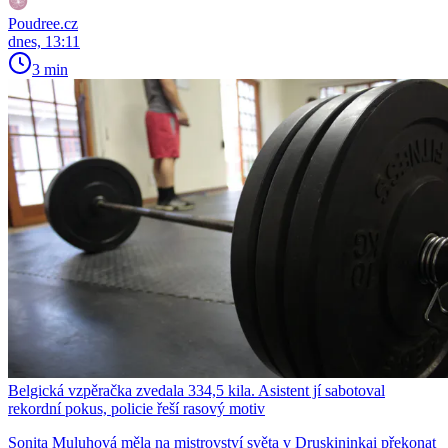
Poudree.cz
dnes, 13:11
3 min
Belgická vzpěračka zvedala 334,5 kila. Asistent jí sabotoval
rekordní pokus, policie řeší rasový motiv
Sonita Muluhová měla na mistrovství světa v Druskininkai překonat