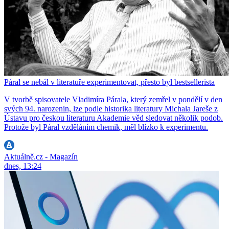
Páral se nebál v literatuře experimentovat, přesto byl bestsellerista
V tvorbě spisovatele Vladimíra Párala, který zemřel v pondělí v den
svých 94. narozenin, lze podle historika literatury Michala Jareše z
Ústavu pro českou literaturu Akademie věd sledovat několik podob.
Protože byl Páral vzděláním chemik, měl blízko k experimentu.
Aktuálně.cz - Magazín
dnes, 13:24