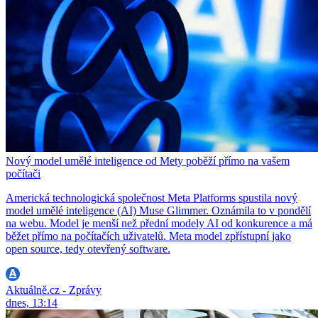
Nový model umělé inteligence od Mety poběží přímo na vašem
počítači
Americká technologická společnost Meta Platforms spustila nový
model umělé inteligence (AI) Muse Glimmer. Oznámila to v pondělí
na webu. Model je menší než přední modely AI od konkurence a má
běžet přímo na počítačích uživatelů. Meta model zpřístupní jako
open source, tedy otevřený software.
Aktuálně.cz - Zprávy
dnes, 13:14