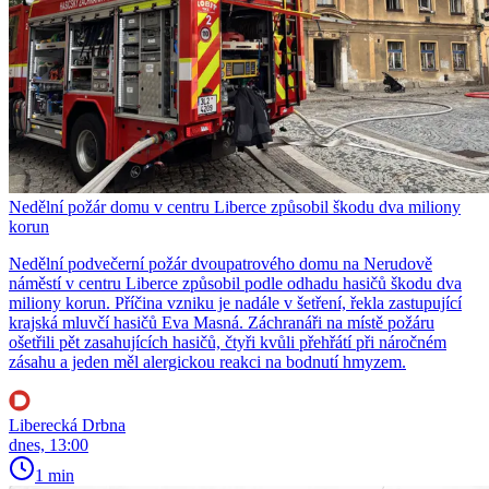
Nedělní požár domu v centru Liberce způsobil škodu dva miliony
korun
Nedělní podvečerní požár dvoupatrového domu na Nerudově
náměstí v centru Liberce způsobil podle odhadu hasičů škodu dva
miliony korun. Příčina vzniku je nadále v šetření, řekla zastupující
krajská mluvčí hasičů Eva Masná. Záchranáři na místě požáru
ošetřili pět zasahujících hasičů, čtyři kvůli přehřátí při náročném
zásahu a jeden měl alergickou reakci na bodnutí hmyzem.
Liberecká Drbna
dnes, 13:00
1 min