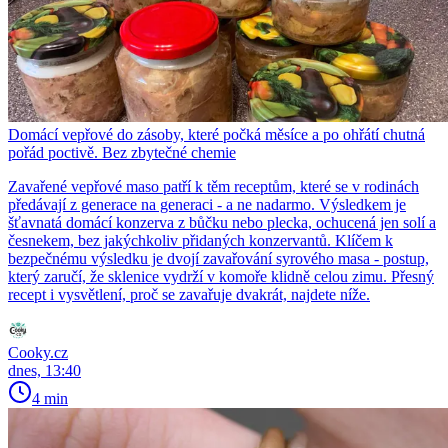
Domácí vepřové do zásoby, které počká měsíce a po ohřátí chutná
pořád poctivě. Bez zbytečné chemie
Zavařené vepřové maso patří k těm receptům, které se v rodinách
předávají z generace na generaci - a ne nadarmo. Výsledkem je
šťavnatá domácí konzerva z bůčku nebo plecka, ochucená jen solí a
česnekem, bez jakýchkoliv přidaných konzervantů. Klíčem k
bezpečnému výsledku je dvojí zavařování syrového masa - postup,
který zaručí, že sklenice vydrží v komoře klidně celou zimu. Přesný
recept i vysvětlení, proč se zavařuje dvakrát, najdete níže.
Cooky.cz
dnes, 13:40
4 min