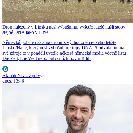
Dron nalezený v Lipsku nesl výbušninu, vyšetřovatelé našli stopy
stejné DNA jako v Litvě
Německá policie našla na dronu z východoněmeckého letiště
Lipsko/Halle, který nesl výbušninu, stopy DNA. S odvoláním na
své zdroje to v pondělí uvedla některá německá média včetně listů
Die Zeit, Die Welt nebo bulvárních novin Bild.
Aktuálně.cz - Zprávy
dnes, 13:46