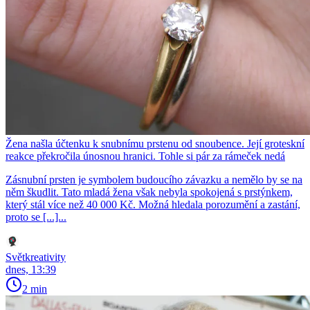
Žena našla účtenku k snubnímu prstenu od snoubence. Její groteskní
reakce překročila únosnou hranici. Tohle si pár za rámeček nedá
Zásnubní prsten je symbolem budoucího závazku a nemělo by se na
něm škudlit. Tato mladá žena však nebyla spokojená s prstýnkem,
který stál více než 40 000 Kč. Možná hledala porozumění a zastání,
proto se [...]...
Světkreativity
dnes, 13:39
2 min