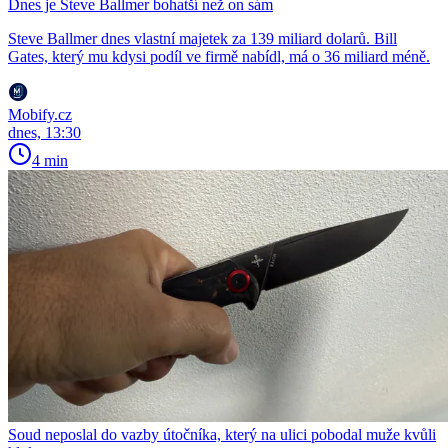
Dnes je Steve Ballmer bohatší než on sám
Steve Ballmer dnes vlastní majetek za 139 miliard dolarů. Bill
Gates, který mu kdysi podíl ve firmě nabídl, má o 36 miliard méně.
Mobify.cz
dnes, 13:30
4 min
Soud neposlal do vazby útočníka, který na ulici pobodal muže kvůli