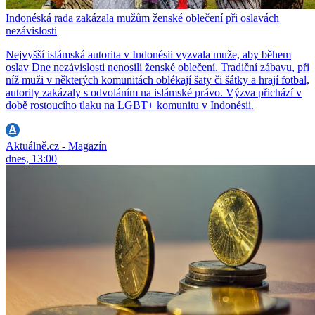
Indonéská rada zakázala mužům ženské oblečení při oslavách
nezávislosti
Nejvyšší islámská autorita v Indonésii vyzvala muže, aby během
oslav Dne nezávislosti nenosili ženské oblečení. Tradiční zábavu, při
níž muži v některých komunitách oblékají šaty či šátky a hrají fotbal,
autority zakázaly s odvoláním na islámské právo. Výzva přichází v
době rostoucího tlaku na LGBT+ komunitu v Indonésii.
Aktuálně.cz - Magazín
dnes, 13:00