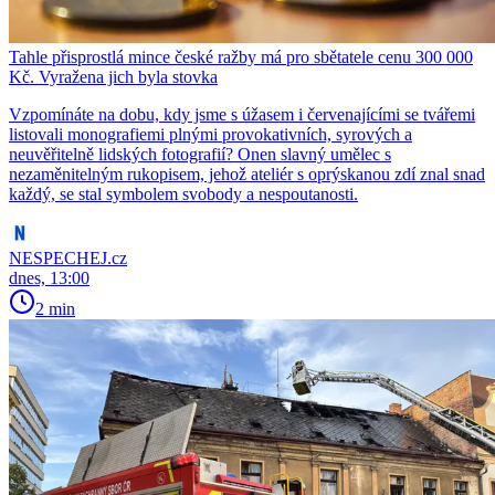
Tahle přisprostlá mince české ražby má pro sbětatele cenu 300 000
Kč. Vyražena jich byla stovka
Vzpomínáte na dobu, kdy jsme s úžasem i červenajícími se tvářemi
listovali monografiemi plnými provokativních, syrových a
neuvěřitelně lidských fotografií? Onen slavný umělec s
nezaměnitelným rukopisem, jehož ateliér s oprýskanou zdí znal snad
každý, se stal symbolem svobody a nespoutanosti.
NESPECHEJ.cz
dnes, 13:00
2 min