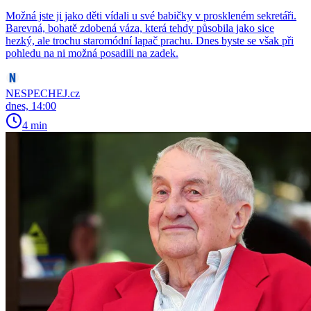
Možná jste ji jako děti vídali u své babičky v proskleném sekretáři.
Barevná, bohatě zdobená váza, která tehdy působila jako sice
hezký, ale trochu staromódní lapač prachu. Dnes byste se však při
pohledu na ni možná posadili na zadek.
NESPECHEJ.cz
dnes, 14:00
4 min