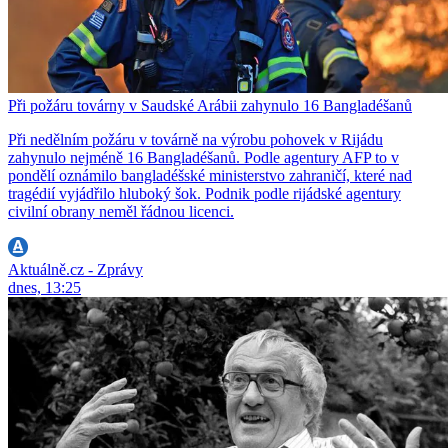
Při požáru továrny v Saudské Arábii zahynulo 16 Bangladéšanů
Při nedělním požáru v továrně na výrobu pohovek v Rijádu
zahynulo nejméně 16 Bangladéšanů. Podle agentury AFP to v
pondělí oznámilo bangladéšské ministerstvo zahraničí, které nad
tragédií vyjádřilo hluboký šok. Podnik podle rijádské agentury
civilní obrany neměl řádnou licenci.
Aktuálně.cz - Zprávy
dnes, 13:25