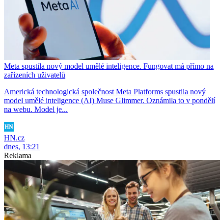
Meta spustila nový model umělé inteligence. Fungovat má přímo na
zařízeních uživatelů
Americká technologická společnost Meta Platforms spustila nový
model umělé inteligence (AI) Muse Glimmer. Oznámila to v pondělí
na webu. Model je...
HN.cz
dnes, 13:21
Reklama