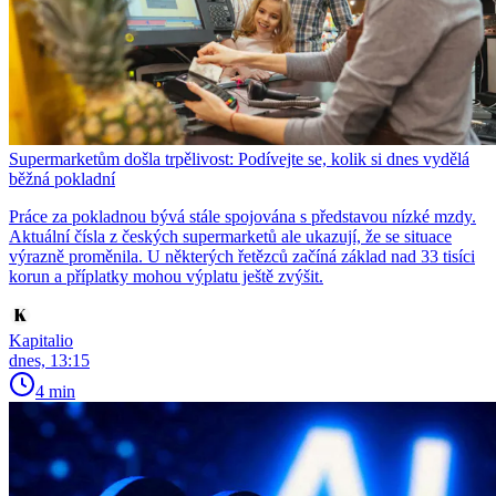
Supermarketům došla trpělivost: Podívejte se, kolik si dnes vydělá
běžná pokladní
Práce za pokladnou bývá stále spojována s představou nízké mzdy.
Aktuální čísla z českých supermarketů ale ukazují, že se situace
výrazně proměnila. U některých řetězců začíná základ nad 33 tisíci
korun a příplatky mohou výplatu ještě zvýšit.
Kapitalio
dnes, 13:15
4 min