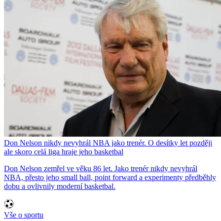
Don Nelson nikdy nevyhrál NBA jako trenér. O desítky let později
ale skoro celá liga hraje jeho basketbal
Don Nelson zemřel ve věku 86 let. Jako trenér nikdy nevyhrál
NBA, přesto jeho small ball, point forward a experimenty předběhly
dobu a ovlivnily moderní basketbal.
Vše o sportu