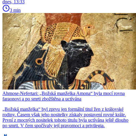
dnes, 13:33
3 min
Ahmose-Nefertari: „Božská manželka Amona“ byla mocí rovna
faraonovi a po smrti zbožštěna a uctívána
​​​​​​​„Božská manželka“ byl zprvu jen formální titul žen z královské
rodiny. Časem však jeho nositelky získaly postavení rovné krále.
První z mocných nositelek tohoto titulu byla uctívána ještě dlouho
po smrti. V čem spočívaly její pravomoci a privilegia.