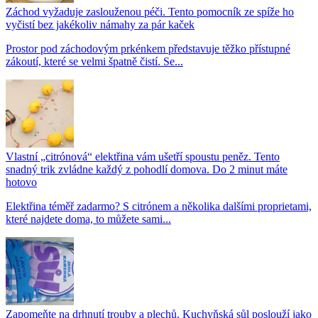
Záchod vyžaduje zaslouženou péči. Tento pomocník ze spíže ho
vyčistí bez jakékoliv námahy za pár kaček
Prostor pod záchodovým prkénkem představuje těžko přístupné
zákoutí, které se velmi špatně čistí. Se...
Vlastní „citrónová“ elektřina vám ušetří spoustu peněz. Tento
snadný trik zvládne každý z pohodlí domova. Do 2 minut máte
hotovo
Elektřina téměř zadarmo? S citrónem a několika dalšími proprietami,
které najdete doma, to můžete sami...
Zapomeňte na drhnutí trouby a plechů. Kuchyňská sůl poslouží jako