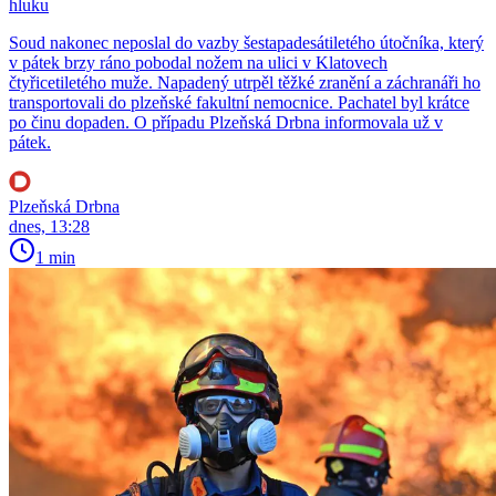
hluku
Soud nakonec neposlal do vazby šestapadesátiletého útočníka, který
v pátek brzy ráno pobodal nožem na ulici v Klatovech
čtyřicetiletého muže. Napadený utrpěl těžké zranění a záchranáři ho
transportovali do plzeňské fakultní nemocnice. Pachatel byl krátce
po činu dopaden. O případu Plzeňská Drbna informovala už v
pátek.
Plzeňská Drbna
dnes, 13:28
1 min