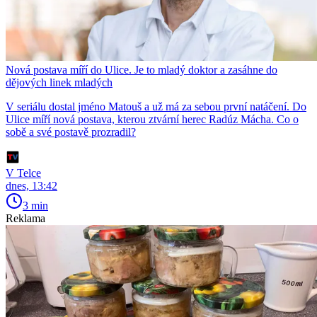
Nová postava míří do Ulice. Je to mladý doktor a zasáhne do
dějových linek mladých
V seriálu dostal jméno Matouš a už má za sebou první natáčení. Do
Ulice míří nová postava, kterou ztvární herec Radúz Mácha. Co o
sobě a své postavě prozradil?
V Telce
dnes, 13:42
3 min
Reklama