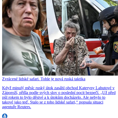
Zvrácené lidské safari. Tohle je nová ruská taktika
Když minulý měsíc ruský útok zasáhl obchod Kateryny Lahutové v
Záporoží, přišla podle svých slov o poslední pocit bezpečí. „Už před
půl rokem to bylo děsivé a k útokům docházelo. Ale nebylo to
takové jako teď. Stalo se z toho lidské safari,“ popsala situaci
agentuře Reuters.