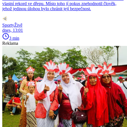
vlastní rekord ve dřepu. Místo toho jí pokus znehodnotil člověk,
jehož jedinou úlohou bylo chránit její bezpečnost.
SportyŽivě
dnes, 13:01
3 min
Reklama