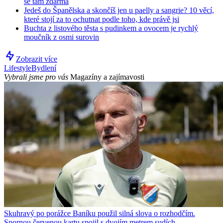
se tam zdarma
Jedeš do Španělska a skončíš jen u paelly a sangrie? 10 věcí,
které stojí za to ochutnat podle toho, kde právě jsi
Buchta z listového těsta s pudinkem a ovocem je rychlý
moučník z osmi surovin
Zobrazit více
Lifestyle
Bydlení
Vybrali jsme pro vás
Magazíny a zajímavosti
Skuhravý po porážce Baníku použil silná slova o rozhodčím.
Spornou červenou kartu spojil s dvojím metrem sudích