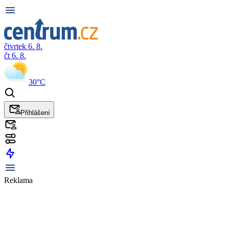
čtvrtek 6. 8.
čt 6. 8.
30°C
Přihlášení
Reklama