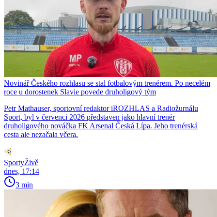
Novinář Českého rozhlasu se stal fotbalovým trenérem. Po necelém
roce u dorostenek Slavie povede druholigový tým
Petr Mathauser, sportovní redaktor iROZHLAS a Radiožurnálu
Sport, byl v červenci 2026 představen jako hlavní trenér
druholigového nováčka FK Arsenal Česká Lípa. Jeho trenérská
cesta ale nezačala včera.
SportyŽivě
dnes, 17:14
3 min