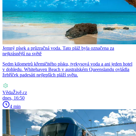
Jemný písek a průzračná voda. Tato pláž byla označena za
nejkrásnější na světě
Sedm kilometrů křemičitého písku, tyrkysová voda a ani jeden hotel
v dohledu. Whitehaven Beach v australském Queenslandu ovládla
žebříček padesáti nejlepších pláží světa.
VědaŽivě.cz
dnes, 16:50
4 min