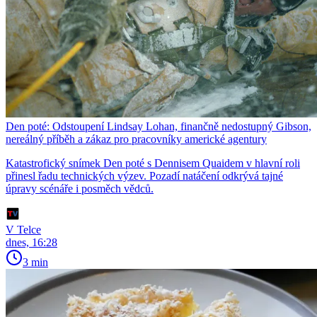
Den poté: Odstoupení Lindsay Lohan, finančně nedostupný Gibson,
nereálný příběh a zákaz pro pracovníky americké agentury
Katastrofický snímek Den poté s Dennisem Quaidem v hlavní roli
přinesl řadu technických výzev. Pozadí natáčení odkrývá tajné
úpravy scénáře i posměch vědců.
V Telce
dnes, 16:28
3 min