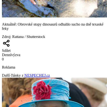
Aktuálně: Obrovské stopy dinosaurů odhalilo sucho na dně texaské
řeky
Zdroj
:
Rattana / Shutterstock
Sdílet
Denní
výzva
0
Reklama
Další články z
NESPECHEJ.cz