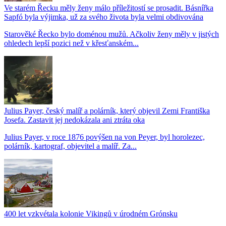
Ve starém Řecku měly ženy málo příležitostí se prosadit. Básnířka
Sapfó byla výjimka, už za svého života byla velmi obdivována
Starověké Řecko bylo doménou mužů. Ačkoliv ženy měly v jistých
ohledech lepší pozici než v křesťanském...
Julius Payer, český malíř a polárník, který objevil Zemi Františka
Josefa. Zastavit jej nedokázala ani ztráta oka
Julius Payer, v roce 1876 povýšen na von Peyer, byl horolezec,
polárník, kartograf, objevitel a malíř. Za...
400 let vzkvétala kolonie Vikingů v úrodném Grónsku