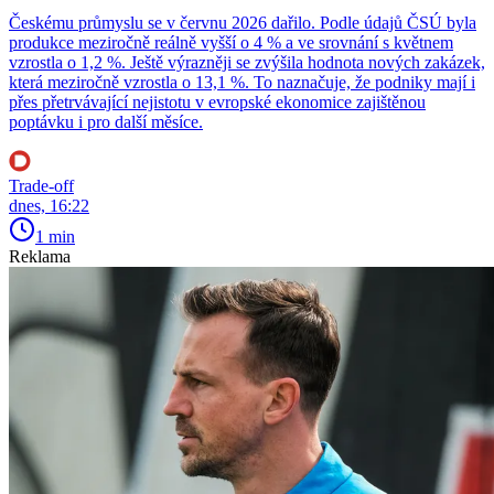
Českému průmyslu se v červnu 2026 dařilo. Podle údajů ČSÚ byla
produkce meziročně reálně vyšší o 4 % a ve srovnání s květnem
vzrostla o 1,2 %. Ještě výrazněji se zvýšila hodnota nových zakázek,
která meziročně vzrostla o 13,1 %. To naznačuje, že podniky mají i
přes přetrvávající nejistotu v evropské ekonomice zajištěnou
poptávku i pro další měsíce.
Trade-off
dnes, 16:22
1 min
Reklama