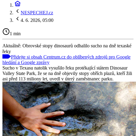
NESPECHEJ.cz
4. 6. 2026, 05:00
1 min
Aktuálně: Obrovské stopy dinosaurů odhalilo sucho na dně texaské
řeky
Přidejte si obsah Centrum.cz do oblíbených zdrojů pro Google
hledání a Google zprávy
Sucho v Texasu natolik vysušilo řeku protékající státem Dinosaur
Valley State Park, že se na dně objevily stopy obřích plazů, kteří žili
asi před 113 miliony let, uvedl v úterý zaměstnanec parku.