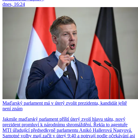
dnes, 16:24
Maďarský parlament má v úterý zvolit prezidenta, kandidát ještě
není znám
Jakmile maďarský parlament příští úterý zvolí hlavu státu, nový
prezident promluví k národnímu shromáždění. Řekla to agentuře
MTI úřadující předsedkyně parlamentu Anikó Hallerová Nagyová.
Samotné volby mají začít v úterý 9:40 a potrvají podle očekávání asi