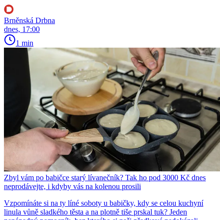
Brněnská Drbna
dnes, 17:00
1 min
Zbyl vám po babičce starý lívanečník? Tak ho pod 3000 Kč dnes
neprodávejte, i kdyby vás na kolenou prosili
Vzpomínáte si na ty líné soboty u babičky, kdy se celou kuchyní
linula vůně sladkého těsta a na plotně tiše prskal tuk? Jeden