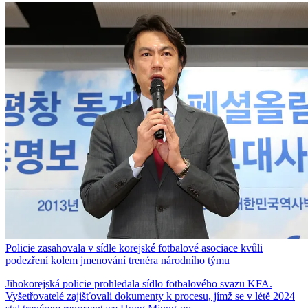
Policie zasahovala v sídle korejské fotbalové asociace kvůli
podezření kolem jmenování trenéra národního týmu
Jihokorejská policie prohledala sídlo fotbalového svazu KFA.
Vyšetřovatelé zajišťovali dokumenty k procesu, jímž se v létě 2024