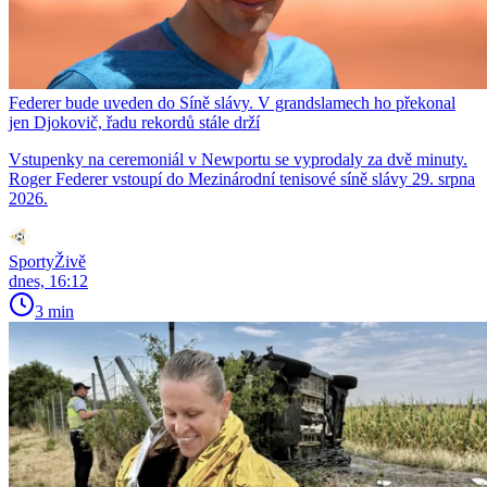
Federer bude uveden do Síně slávy. V grandslamech ho překonal
jen Djokovič, řadu rekordů stále drží
Vstupenky na ceremoniál v Newportu se vyprodaly za dvě minuty.
Roger Federer vstoupí do Mezinárodní tenisové síně slávy 29. srpna
2026.
SportyŽivě
dnes, 16:12
3 min