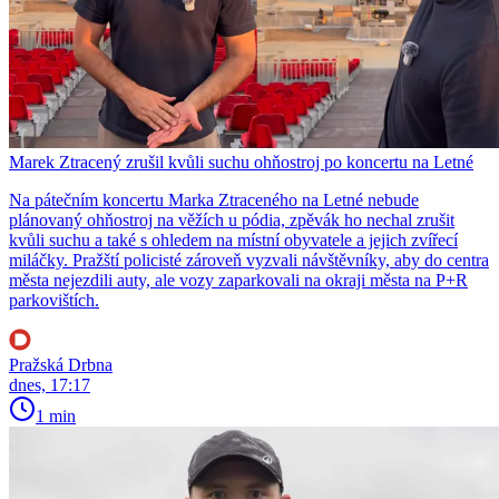
Marek Ztracený zrušil kvůli suchu ohňostroj po koncertu na Letné
Na pátečním koncertu Marka Ztraceného na Letné nebude
plánovaný ohňostroj na věžích u pódia, zpěvák ho nechal zrušit
kvůli suchu a také s ohledem na místní obyvatele a jejich zvířecí
miláčky. Pražští policisté zároveň vyzvali návštěvníky, aby do centra
města nejezdili auty, ale vozy zaparkovali na okraji města na P+R
parkovištích.
Pražská Drbna
dnes, 17:17
1 min