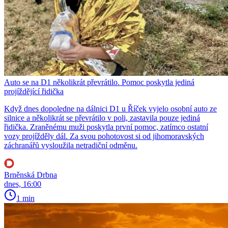
Auto se na D1 několikrát převrátilo. Pomoc poskytla jediná
projíždějící řidička
Když dnes dopoledne na dálnici D1 u Říček vyjelo osobní auto ze
silnice a několikrát se převrátilo v poli, zastavila pouze jediná
řidička. Zraněnému muži poskytla první pomoc, zatímco ostatní
vozy projížděly dál. Za svou pohotovost si od jihomoravských
záchranářů vysloužila netradiční odměnu.
Brněnská Drbna
dnes, 16:00
1 min