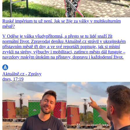
Ruské impérium tu už není. Jak se žije za války v multikulturním
městě?
V Oděse je válka všudypřítomná, a přesto se tu lidé snaží žít
normální život. Zpravodaj deníku Aktuálně.cz strávil v ukrajinském
přístavním městě tři dny a ve své reportáži popisuje, jak si místní
zvykli na sirény, výbuchy i mobilizaci, zatímco město dál funguje –
navzdory ruským útokům na přístavy, dopravu i každodenní život.
Aktuálně.cz - Zprávy
dnes, 17:19