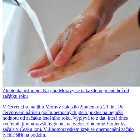
Žloutenka ustupuje. Na jihu Moravy se nakazilo nejméně lidí od
začátku roku
V červenci se na jihu Moravy nakazilo žloutenkou 29 lidí. Po
červnovém nárůstu počtu nemocných jde o pokles na nejnižší
hodnotu od začátku letošního roku. Vyplývá to z dat, která dnes
zveřejnili jihomoravští hygienici na webu. Epidemie žloutenky
začala v Česku loni. V Jihomoravském kraji se onemocnění začalo
rychle šířit na podzim.