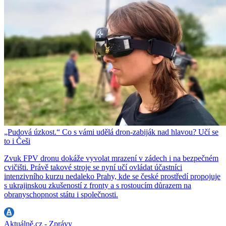
„Pudová úzkost.“ Co s vámi udělá dron-zabiják nad hlavou? Učí se
to i Češi
Zvuk FPV dronu dokáže vyvolat mrazení v zádech i na bezpečném
cvičišti. Právě takové stroje se nyní učí ovládat účastníci
intenzivního kurzu nedaleko Prahy, kde se české prostředí propojuje
s ukrajinskou zkušeností z fronty a s rostoucím důrazem na
obranyschopnost státu i společnosti.
Aktuálně.cz - Zprávy