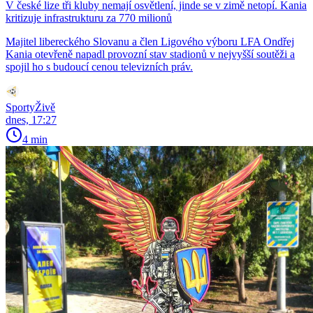
V české lize tři kluby nemají osvětlení, jinde se v zimě netopí. Kania
kritizuje infrastrukturu za 770 milionů
Majitel libereckého Slovanu a člen Ligového výboru LFA Ondřej
Kania otevřeně napadl provozní stav stadionů v nejvyšší soutěži a
spojil ho s budoucí cenou televizních práv.
SportyŽivě
dnes, 17:27
4 min