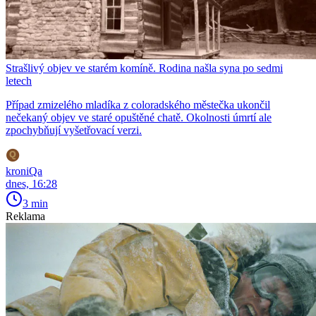
Strašlivý objev ve starém komíně. Rodina našla syna po sedmi
letech
Případ zmizelého mladíka z coloradského městečka ukončil
nečekaný objev ve staré opuštěné chatě. Okolnosti úmrtí ale
zpochybňují vyšetřovací verzi.
kroniQa
dnes, 16:28
3 min
Reklama