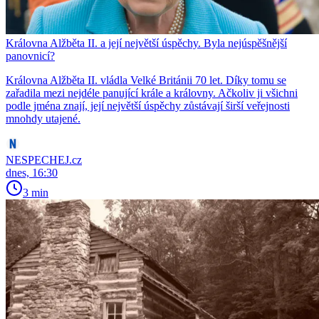
Královna Alžběta II. a její největší úspěchy. Byla nejúspěšnější
panovnicí?
Královna Alžběta II. vládla Velké Británii 70 let. Díky tomu se
zařadila mezi nejdéle panující krále a královny. Ačkoliv ji všichni
podle jména znají, její největší úspěchy zůstávají širší veřejnosti
mnohdy utajené.
NESPECHEJ.cz
dnes, 16:30
3 min