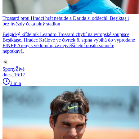
Trossard proti Hradci hrát nebude a Darida si oddechl. Beşiktaş i
bez hvězdy čeká plný stadion
Belgický křídelník Leandro Trossard chybí na evropské soupisce
Beşiktaşe. Hradec Králové ve čtvrtek 6. srpna vybíhá do vyprodané
FINEP Areny s vědomím, že největší letní posilu soupeře
nepotkává.
SportyŽivě
dnes, 16:17
3 min