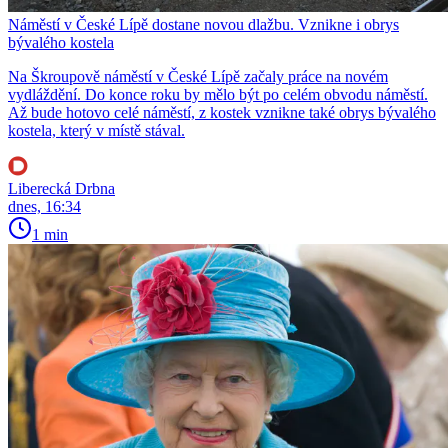
Náměstí v České Lípě dostane novou dlažbu. Vznikne i obrys
bývalého kostela
Na Škroupově náměstí v České Lípě začaly práce na novém
vydláždění. Do konce roku by mělo být po celém obvodu náměstí.
Až bude hotovo celé náměstí, z kostek vznikne také obrys bývalého
kostela, který v místě stával.
Liberecká Drbna
dnes, 16:34
1 min