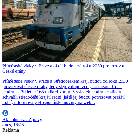
Příměstské vlaky v Praze a okolí budou od roku 2030 provozovat
České dráhy
Příměstské vlaky v Praze a Středočeském kraji budou od roku 2030
provozovat České dráhy, tedy stejný dopravce jako dosud. Cena
tendru na 30 let je 165 miliard korun. Výsledek tendru ve středu
schválili středočeští krajští radní, ještě jej budou potvrzovat pražští
radní, informovaly Hospodářské noviny na webu.
Aktuálně.cz - Zprávy
dnes, 16:45
Reklama