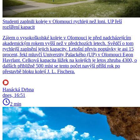
Studenti zaplnili koleje v Olomouci rychleji než loni. UP řeší
rozšíření kapacit
Zájem o vysokoškolské koleje v Olomouci je před nadcházejícím
akademickým rokem vyšší než v předchozích letech. Svědčí o tom
rychlejší zaplnění jejich kapacity. Letošní převis poptávky je asi 15
procent, řekl mluvčí Univerzity Palackého (UP) v Olomouci Egon
Havrlant. Celková kapacita lůžek na kolejích je letos zhruba 4300, o
dalších přibližně 500 míst se tento počet navýší příští rok po
přestavbě bloku kolejí J. L. Fischera.
Hanácká Drbna
dnes, 16:51
2 min