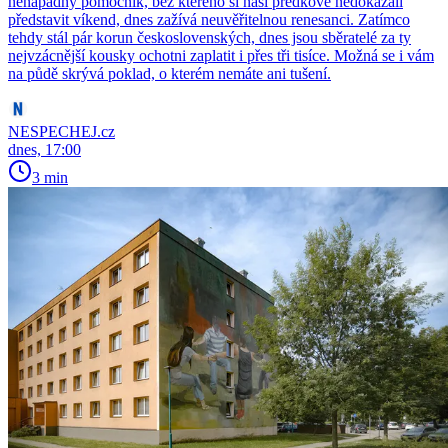
nenápadný pomocník, bez kterého si naši předkové nedokázali
představit víkend, dnes zažívá neuvěřitelnou renesanci. Zatímco
tehdy stál pár korun československých, dnes jsou sběratelé za ty
nejvzácnější kousky ochotni zaplatit i přes tři tisíce. Možná se i vám
na půdě skrývá poklad, o kterém nemáte ani tušení.
NESPECHEJ.cz
dnes, 17:00
3 min