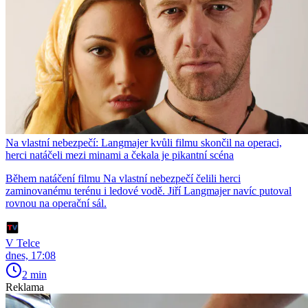
Na vlastní nebezpečí: Langmajer kvůli filmu skončil na operaci,
herci natáčeli mezi minami a čekala je pikantní scéna
Během natáčení filmu Na vlastní nebezpečí čelili herci
zaminovanému terénu i ledové vodě. Jiří Langmajer navíc putoval
rovnou na operační sál.
V Telce
dnes, 17:08
2 min
Reklama