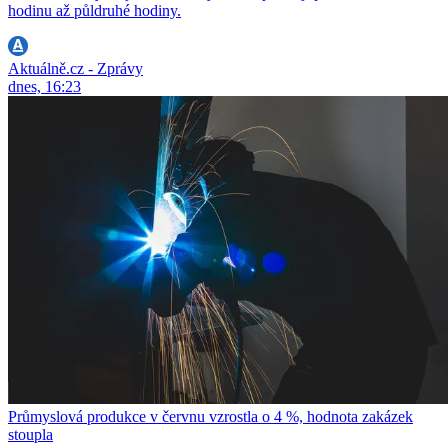
hodinu až půldruhé hodiny.
Aktuálně.cz - Zprávy
dnes, 16:23
Průmyslová produkce v červnu vzrostla o 4 %, hodnota zakázek
stoupla