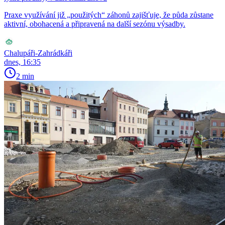
Praxe využívání již „použitých“ záhonů zajišťuje, že půda zůstane
aktivní, obohacená a připravená na další sezónu výsadby.
Chalupáři-Zahrádkáři
dnes, 16:35
2 min