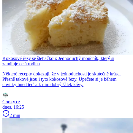
Kokosové řezy se šlehačkou: Jednoduchý moučník, který si
zamiluje celá rodina
Některé recepty dokazují, že v jednoduchosti je skutečně krása.
Přesně takové jsou i tyto kokosové řezy. Upečete si je během
chvilky hned teď a k nim dobrý šálek kávy.
Cooky.cz
dnes, 16:25
2 min