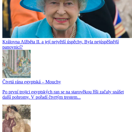
Královna Alžběta II. a její největší úspěchy. Byla nejúspěšnější
panovnicí?
Čtvrtá rána egyptská – Mouchy
Po první trojici egyptských ran se na starověkou říši začaly snášet
další pohromy. V pořadí čtvrtým trestem...