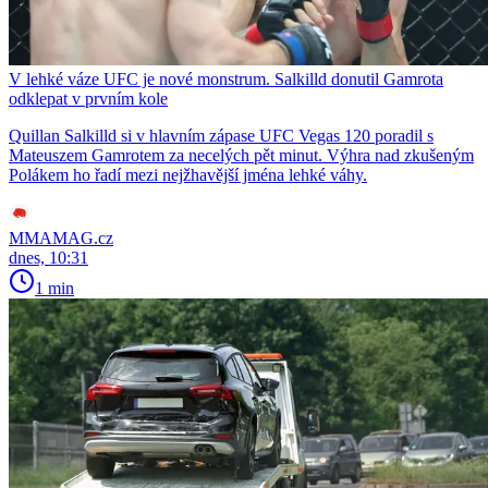
V lehké váze UFC je nové monstrum. Salkilld donutil Gamrota
odklepat v prvním kole
Quillan Salkilld si v hlavním zápase UFC Vegas 120 poradil s
Mateuszem Gamrotem za necelých pět minut. Výhra nad zkušeným
Polákem ho řadí mezi nejžhavější jména lehké váhy.
MMAMAG.cz
dnes, 10:31
1 min