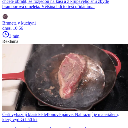
chcete obrátit, se rozjedou na kaši a z křupavého snu zbyde
bramborová omeleta. Většina lidí to řeší přidáním...
Bruneta v kuchyni
dnes, 10:56
3 min
Reklama
Češi vyhazují klasické teflonové pánve. Nahrazují je materiálem,
který vydrží i 50 let