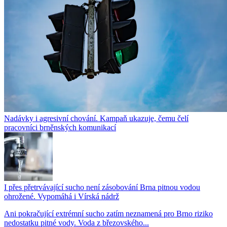
Nadávky i agresivní chování. Kampaň ukazuje, čemu čelí
pracovníci brněnských komunikací
I přes přetrvávající sucho není zásobování Brna pitnou vodou
ohrožené. Vypomáhá i Vírská nádrž
Ani pokračující extrémní sucho zatím neznamená pro Brno riziko
nedostatku pitné vody. Voda z březovského...