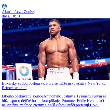
Aktuálně.cz - Zprávy
dnes, 10:13
Boxerský souboj Joshua vs. Fury se může uskutečnit v New Yorku.
Britové se brání
Dlouho očekávaný souboj Anthonyho Joshuy s Tysonem Furym se
blíží, spor o dějiště ho ale komplikuje. Promotér Eddie Hearn tlačí
na Británii, zatímco Netflix a další klíčoví hráči preferují USA.