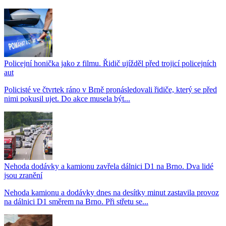
Policejní honička jako z filmu. Řidič ujížděl před trojicí policejních
aut
Policisté ve čtvrtek ráno v Brně pronásledovali řidiče, který se před
nimi pokusil ujet. Do akce musela být...
Nehoda dodávky a kamionu zavřela dálnici D1 na Brno. Dva lidé
jsou zranění
Nehoda kamionu a dodávky dnes na desítky minut zastavila provoz
na dálnici D1 směrem na Brno. Při střetu se...