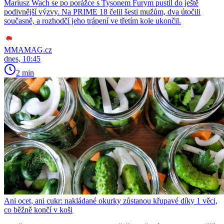
Mariusz Wach se po porážce s Tysonem Furym pustil do ještě
podivnější výzvy. Na PRIME 18 čelil šesti mužům, dva útočili
současně, a rozhodčí jeho trápení ve třetím kole ukončil.
MMAMAG.cz
dnes, 10:45
2 min
Ani ocet, ani cukr: nakládané okurky zůstanou křupavé díky 1 věci,
co běžně končí v koši