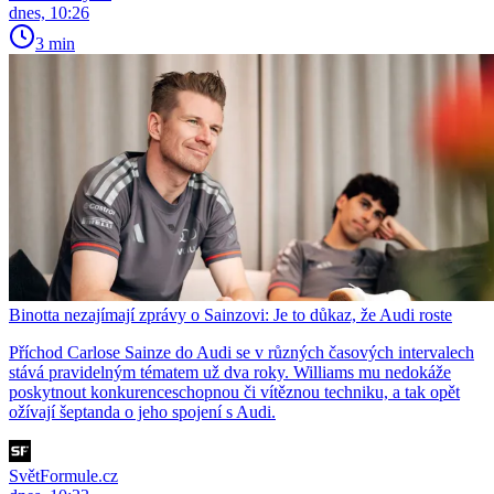
dnes, 10:26
3 min
Binotta nezajímají zprávy o Sainzovi: Je to důkaz, že Audi roste
Příchod Carlose Sainze do Audi se v různých časových intervalech
stává pravidelným tématem už dva roky. Williams mu nedokáže
poskytnout konkurenceschopnou či vítěznou techniku, a tak opět
ožívají šeptanda o jeho spojení s Audi.
SvětFormule.cz