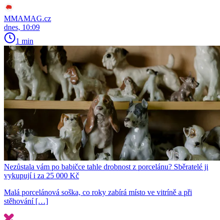
MMAMAG.cz
dnes, 10:09
1 min
Nezůstala vám po babičce tahle drobnost z porcelánu? Sběratelé ji
vykupují i za 25 000 Kč
Malá porcelánová soška, co roky zabírá místo ve vitríně a při
stěhování […]