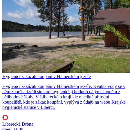
Hygienici zakázali koupání v Hamerském jezeře
Hygienici zakázali koupání v Hamerském jezeře. Kvalita vody se v
něm zhoršila kvůli sinicím, hygienici ji hodnotí pátým stupněm z
pětibodové škály. V Libereckém kraji jde o jediné přírodní
koupaliště, kde je zákaz koupání, vyplývá z údajů na webu Krajské
hygienické stanice v Liberci.
Liberecká Drbna
dnes, 11:00