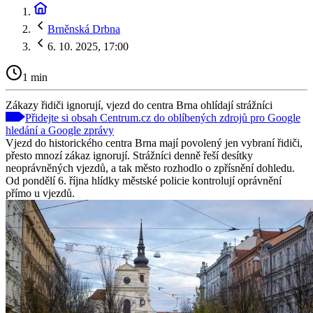
Brněnská Drbna
6. 10. 2025, 17:00
1 min
Zákazy řidiči ignorují, vjezd do centra Brna ohlídají strážníci
Přidejte si obsah Centrum.cz do oblíbených zdrojů pro Google
hledání a Google zprávy
Vjezd do historického centra Brna mají povolený jen vybraní řidiči,
přesto mnozí zákaz ignorují. Strážníci denně řeší desítky
neoprávněných vjezdů, a tak město rozhodlo o zpřísnění dohledu.
Od pondělí 6. října hlídky městské policie kontrolují oprávnění
přímo u vjezdů.