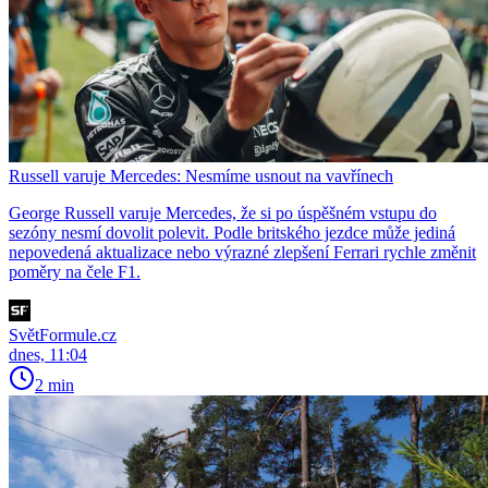
Russell varuje Mercedes: Nesmíme usnout na vavřínech
George Russell varuje Mercedes, že si po úspěšném vstupu do
sezóny nesmí dovolit polevit. Podle britského jezdce může jediná
nepovedená aktualizace nebo výrazné zlepšení Ferrari rychle změnit
poměry na čele F1.
SvětFormule.cz
dnes, 11:04
2 min