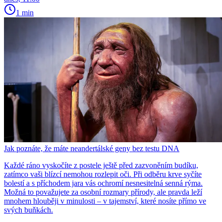
1 min
Jak poznáte, že máte neandertálské geny bez testu DNA
Každé ráno vyskočíte z postele ještě před zazvoněním budíku,
zatímco vaši blízcí nemohou rozlepit oči. Při odběru krve syčíte
bolestí a s příchodem jara vás ochromí nesnesitelná senná rýma.
Možná to považujete za osobní rozmary přírody, ale pravda leží
mnohem hlouběji v minulosti – v tajemství, které nosíte přímo ve
svých buňkách.