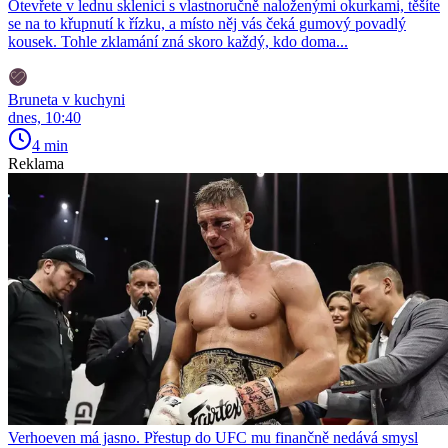
Otevřete v lednu sklenici s vlastnoručně naloženými okurkami, těšíte
se na to křupnutí k řízku, a místo něj vás čeká gumový povadlý
kousek. Tohle zklamání zná skoro každý, kdo doma...
Bruneta v kuchyni
dnes, 10:40
4 min
Reklama
Verhoeven má jasno. Přestup do UFC mu finančně nedává smysl