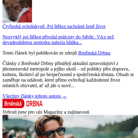
Čtyřnohá ochránkyně. Psí štěkot zachránil ženě život
Nezvyklý psí štěkot přivolal policisty do Střelic. Více než
devadesátiletou seniorku nalezla hlídka...
Tento článek byl publikován ze zdrojů
Brněnská Drbna
Články z Brněnské Drbny přinášejí aktuální zpravodajství z
jihomoravské metropole a jejího okolí – od politiky přes dopravu,
kulturu, školství až po bezpečnostní a společenská témata. Obsah se
zaměřuje na události, které přímo ovlivňují každodenní život
místních obyvatel, ať už jde o nové...
Všechny články tohoto autora →
Vybrali jsme pro vás
Magazíny a zajímavosti