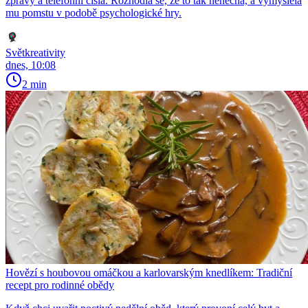
zprávy a telefonní čísla. Rozhodla se, že to tak nenechá, a vymyslela
mu pomstu v podobě psychologické hry.
Světkreativity
dnes, 10:08
2 min
Hovězí s houbovou omáčkou a karlovarským knedlíkem: Tradiční
recept pro rodinné obědy