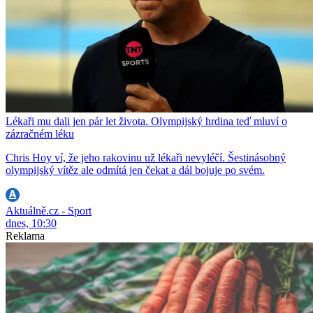
Lékaři mu dali jen pár let života. Olympijský hrdina teď mluví o
zázračném léku
Chris Hoy ví, že jeho rakovinu už lékaři nevyléčí. Šestinásobný
olympijský vítěz ale odmítá jen čekat a dál bojuje po svém.
Aktuálně.cz - Sport
dnes, 10:30
Reklama