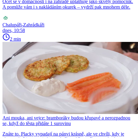
Ocet se v domácnosti i na zahradě uplatňuje jako skvělý pomocník.
A pomůže vám i s nakládáním okurek – vydrží pak mnohem déle.
Chalupáři-Zahrádkáři
dnes, 10:58
2 min
Ani mouka, ani vejce: bramboráky budou křupavé a nerozpadnou
se, když do těsta přidáte 1 surovinu
Znáte to. Placky vypadají na pánvi krásně, ale ve chvíli, kdy je