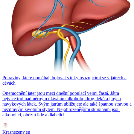
Potraviny, které pomáhají bojovat s tuky usazujícími se v játrech a
cévách
Onemocnění jater jsou mezi dnešní populací velmi častá. Játra
nejvíce trpí nadměrným užíváním alkoholu, drog, léků a jiných
návykových látek. Svým játrům ubližujete ale také špatnou stravou a
nezdravým životním stylem. Nejohroženějšími skupinami jsou
alkoholici, obézní lidé a diabetici.
Krasnezeny.eu