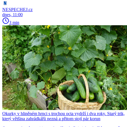
NESPECHEJ.cz
dnes, 11:00
3 min
Okurky v hliněném hrnci s trochou octa vydrží i dva roky. Starý trik,
který většina zahrádkářů nezná a přitom stojí pár korun