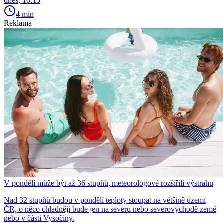
dnes, 10:15
4 min
Reklama
V pondělí může být až 36 stupňů, meteorologové rozšířili výstrahu
Nad 32 stupňů budou v pondělí teploty stoupat na většině území
ČR, o něco chladněji bude jen na severu nebo severovýchodě země
nebo v části Vysočiny.