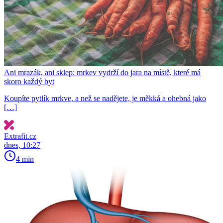
Ani mrazák, ani sklep: mrkev vydrží do jara na místě, které má
skoro každý byt
Koupíte pytlík mrkve, a než se nadějete, je měkká a ohebná jako
[…]
Extrafit.cz
dnes, 10:27
4 min