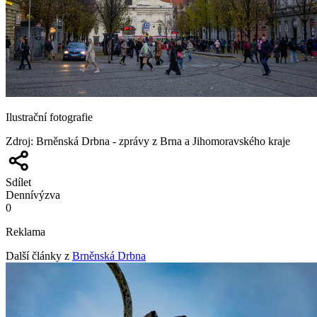
Ilustrační fotografie
Zdroj
:
Brněnská Drbna - zprávy z Brna a Jihomoravského kraje
Sdílet
Denní
výzva
0
Reklama
Další články z
Brněnská Drbna