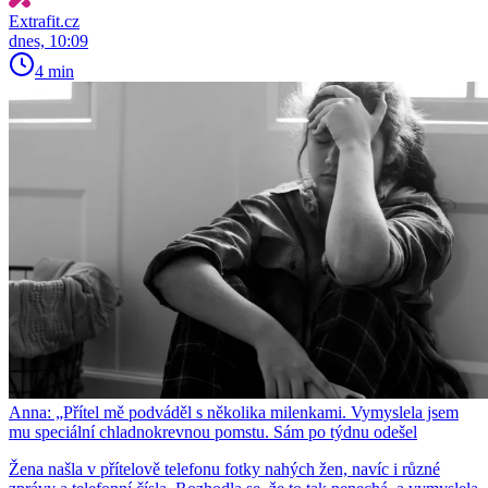
Extrafit.cz
dnes, 10:09
4 min
Anna: „Přítel mě podváděl s několika milenkami. Vymyslela jsem
mu speciální chladnokrevnou pomstu. Sám po týdnu odešel
Žena našla v přítelově telefonu fotky nahých žen, navíc i různé