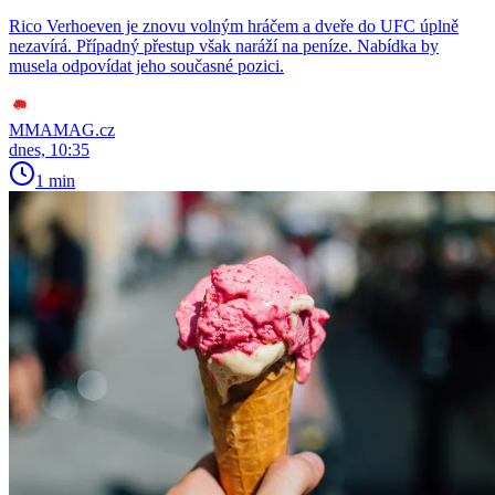
Rico Verhoeven je znovu volným hráčem a dveře do UFC úplně
nezavírá. Případný přestup však naráží na peníze. Nabídka by
musela odpovídat jeho současné pozici.
MMAMAG.cz
dnes, 10:35
1 min