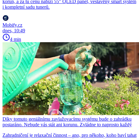
korun, a za tu cenu nabízí 55″ QLED panel, vestavěný smart systém
i kompletní sadu tunerů.
Mobify.cz
dnes, 10:49
4 min
Díky tomuto geniálnímu zavlažovacímu systému bude o zahrádku
postaráno. Nebude vás stát ani korunu. Zvládne to naprosto každý
Zahradničení je relaxační činnost – ano, pro někoho, koho baví tahat