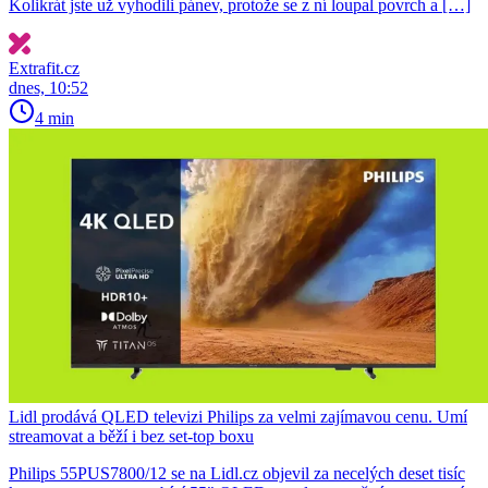
Kolikrát jste už vyhodili pánev, protože se z ní loupal povrch a […]
Extrafit.cz
dnes, 10:52
4 min
Lidl prodává QLED televizi Philips za velmi zajímavou cenu. Umí
streamovat a běží i bez set-top boxu
Philips 55PUS7800/12 se na Lidl.cz objevil za necelých deset tisíc