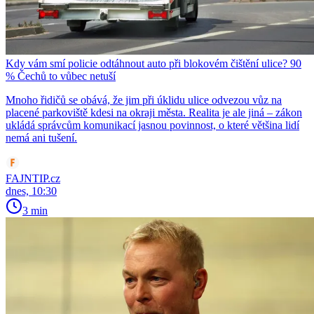
Kdy vám smí policie odtáhnout auto při blokovém čištění ulice? 90
% Čechů to vůbec netuší
Mnoho řidičů se obává, že jim při úklidu ulice odvezou vůz na
placené parkoviště kdesi na okraji města. Realita je ale jiná – zákon
ukládá správcům komunikací jasnou povinnost, o které většina lidí
nemá ani tušení.
FAJNTIP.cz
dnes, 10:30
3 min