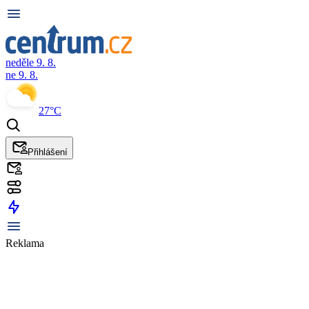
neděle 9. 8.
ne 9. 8.
27°C
Přihlášení
Reklama