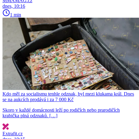
MMAMAG.cz
dnes, 10:16
1 min
Kdo měl za socialismu tenhle odznak, byl mezi klukama král. Dnes
se na aukcích prodává i za 7 000 Kč
Skoro v každé domácnosti leží po rodičích nebo prarodičích
krabička plná odznaků. […]
Extrafit.cz