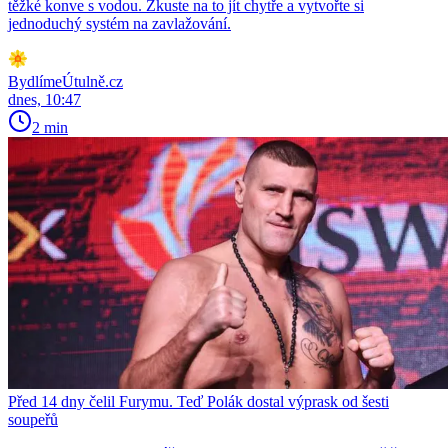
těžké konve s vodou. Zkuste na to jít chytře a vytvořte si
jednoduchý systém na zavlažování.
BydlímeÚtulně.cz
dnes, 10:47
2 min
Před 14 dny čelil Furymu. Teď Polák dostal výprask od šesti
soupeřů