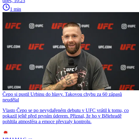
dnes, 10:23
1 min
Čepo si pustil Urbinu do hlavy. Takovou chybu za 60 zápasů
neudělal
Vlasto Čepo se po nevydařeném debutu v UFC vrátil k tomu, co
pokazil ještě před prvním úderem. Přiznal, že ho v Bělehradě
pohltila atmosféra a emoce převzaly kontrolu.