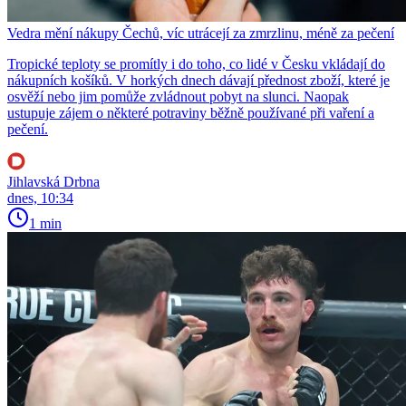
Vedra mění nákupy Čechů, víc utrácejí za zmrzlinu, méně za pečení
Tropické teploty se promítly i do toho, co lidé v Česku vkládají do
nákupních košíků. V horkých dnech dávají přednost zboží, které je
osvěží nebo jim pomůže zvládnout pobyt na slunci. Naopak
ustupuje zájem o některé potraviny běžně používané při vaření a
pečení.
Jihlavská Drbna
dnes, 10:34
1 min