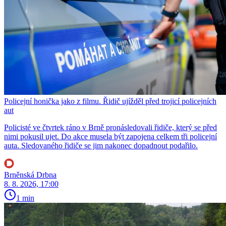
Policejní honička jako z filmu. Řidič ujížděl před trojicí policejních
aut
Policisté ve čtvrtek ráno v Brně pronásledovali řidiče, který se před
nimi pokusil ujet. Do akce musela být zapojena celkem tři policejní
auta. Sledovaného řidiče se jim nakonec dopadnout podařilo.
Brněnská Drbna
8. 8. 2026, 17:00
1 min