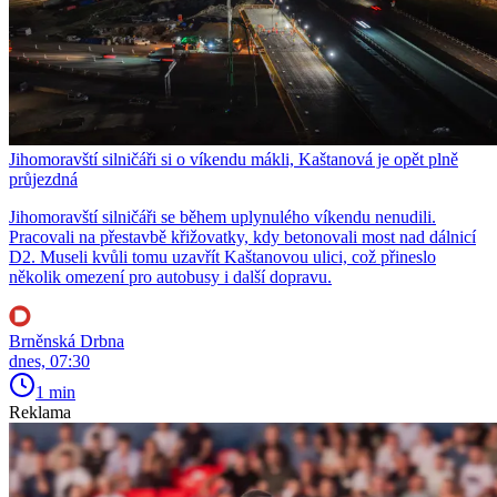
Jihomoravští silničáři si o víkendu mákli, Kaštanová je opět plně
průjezdná
Jihomoravští silničáři se během uplynulého víkendu nenudili.
Pracovali na přestavbě křižovatky, kdy betonovali most nad dálnicí
D2. Museli kvůli tomu uzavřít Kaštanovou ulici, což přineslo
několik omezení pro autobusy i další dopravu.
Brněnská Drbna
dnes, 07:30
1 min
Reklama