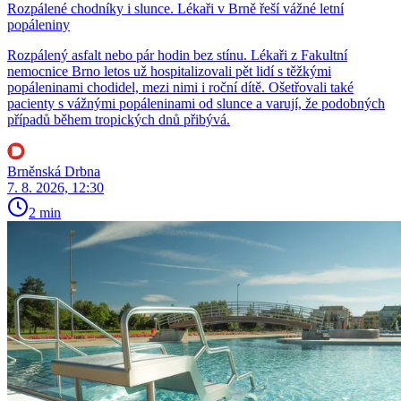
Rozpálené chodníky i slunce. Lékaři v Brně řeší vážné letní
popáleniny
Rozpálený asfalt nebo pár hodin bez stínu. Lékaři z Fakultní
nemocnice Brno letos už hospitalizovali pět lidí s těžkými
popáleninami chodidel, mezi nimi i roční dítě. Ošetřovali také
pacienty s vážnými popáleninami od slunce a varují, že podobných
případů během tropických dnů přibývá.
Brněnská Drbna
7. 8. 2026, 12:30
2 min