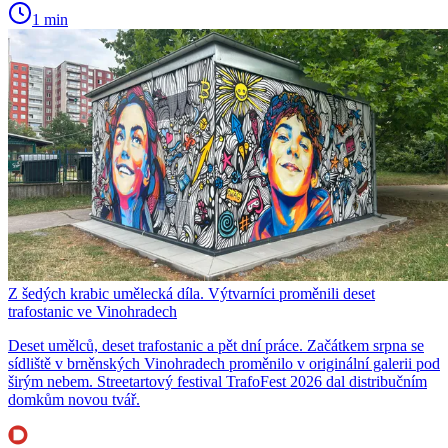
1 min
Z šedých krabic umělecká díla. Výtvarníci proměnili deset
trafostanic ve Vinohradech
Deset umělců, deset trafostanic a pět dní práce. Začátkem srpna se
sídliště v brněnských Vinohradech proměnilo v originální galerii pod
širým nebem. Streetartový festival TrafoFest 2026 dal distribučním
domkům novou tvář.