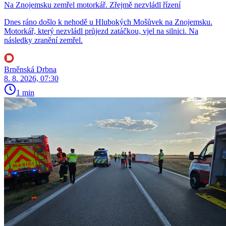
Na Znojemsku zemřel motorkář. Zřejmě nezvládl řízení
Dnes ráno došlo k nehodě u Hlubokých Mošůvek na Znojemsku.
Motorkář, který nezvládl průjezd zatáčkou, vjel na silnici. Na
následky zranění zemřel.
Brněnská Drbna
8. 8. 2026, 07:30
1 min