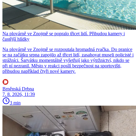
Na plovárně ve Znojmě se popralo třicet lidí. Přibudou kamery i
častější hlídky
Na plovárně ve Znojmě se rozpoutala hromadná rvačka. Do pranice
se na začátku srpna zapojilo až třicet lidí, zasahovat museli policisté i
strážníci. Šarvátku momentálně vyšetřují jako výtržnictví, nikdo se
při ní nezranil. Město v reakci posílí bezpečnost na sportovišti,
přibudou například čtyři nové kamery.
Brněnská Drbna
7. 8. 2026, 11:39
3 min