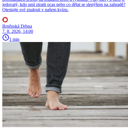
jedovatý, kdo umí ztratit ocas nebo co dělat se slepýšem na zahradě?
Otestujte své znalosti v našem kvízu.
Brněnská Drbna
7. 8. 2026, 14:00
1 min