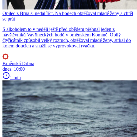
Opilec z Brna si nedal říct. Na hodech obtěžoval mladé ženy a chtěl
se prát
S alkoholem to v neděli ještě před obědem přehnal jeden z
návštěvníků Vavřineckých hodů v brněnském Komíně. Opilý
čtyřicátník způsobil velký rozruch, obtěžoval mladé ženy, strkal do
kolemjdoucích a snažil se vyprovokovat rvačku.
Brněnská Drbna
dnes, 10:00
1 min