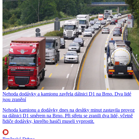
Nehoda dodávky a kamionu zavřela dálnici D1 na Brno. Dva lidé
jsou zranění
Nehoda kamionu a dodávky dnes na desítky minut zastavila provoz
na dálnici D1 směrem na Brno. Při střetu se zranili dva lidé, včetně
řidiče dodávky, kterého hasiči museli vyprostit.