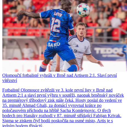
Olomoučtí fotbalisté vyhráli v Brně nad Artisem 2:1. Slaví první
vítězství
Fotbalisté Olomouce zvítězili ve 3. kole první ligy v Brně nad
Artisem 2:1 a slaví první výhru v soutěži, naopak brněnský nováček
na premiérový tříbodový zisk stále čeká. Hosty poslal do vedení ve
35. minutě Ahmad Ghali, za domácí vyrovnal krátce po
poločasovém příchodu na hřiště Sacha Komlejnovic. O třech
bodech pro Hanáky rozhodl v 87. minutě střídající Fabijan Krivak.
Sigma se ziskem čtyř bodů poskočila na osmé místo, Artis je s
jedním bodem třináctý.