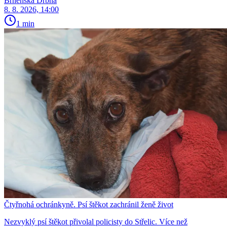
Brněnská Drbna
8. 8. 2026, 14:00
1 min
Čtyřnohá ochránkyně. Psí štěkot zachránil ženě život
Nezvyklý psí štěkot přivolal policisty do Střelic. Více než