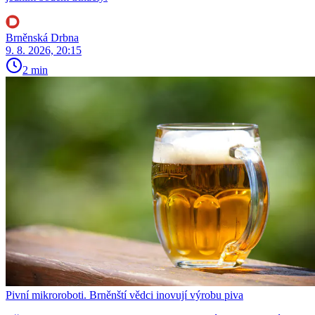
Brněnská Drbna
9. 8. 2026, 20:15
2 min
Pivní mikroroboti. Brněnští vědci inovují výrobu piva