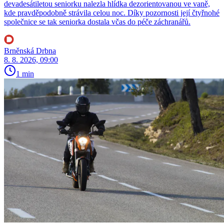
devadesátiletou seniorku nalezla hlídka dezorientovanou ve vaně,
kde pravděpodobně strávila celou noc. Díky pozornosti její čtyřnohé
společnice se tak seniorka dostala včas do péče záchranářů.
Brněnská Drbna
8. 8. 2026, 09:00
1 min