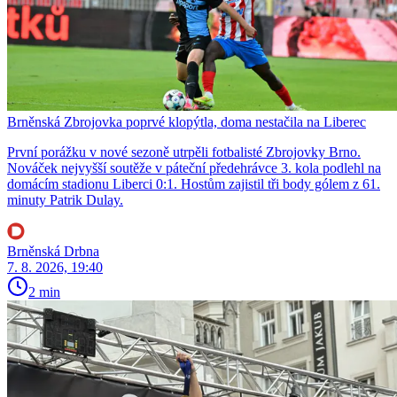
Brněnská Zbrojovka poprvé klopýtla, doma nestačila na Liberec
První porážku v nové sezoně utrpěli fotbalisté Zbrojovky Brno.
Nováček nejvyšší soutěže v páteční předehrávce 3. kola podlehl na
domácím stadionu Liberci 0:1. Hostům zajistil tři body gólem z 61.
minuty Patrik Dulay.
Brněnská Drbna
7. 8. 2026, 19:40
2 min