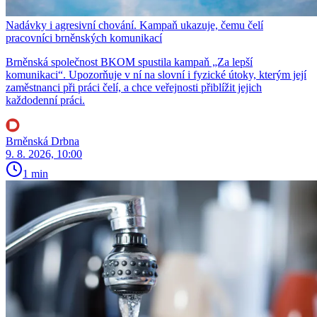
Nadávky i agresivní chování. Kampaň ukazuje, čemu čelí
pracovníci brněnských komunikací
Brněnská společnost BKOM spustila kampaň „Za lepší
komunikaci“. Upozorňuje v ní na slovní i fyzické útoky, kterým její
zaměstnanci při práci čelí, a chce veřejnosti přiblížit jejich
každodenní práci.
Brněnská Drbna
9. 8. 2026, 10:00
1 min