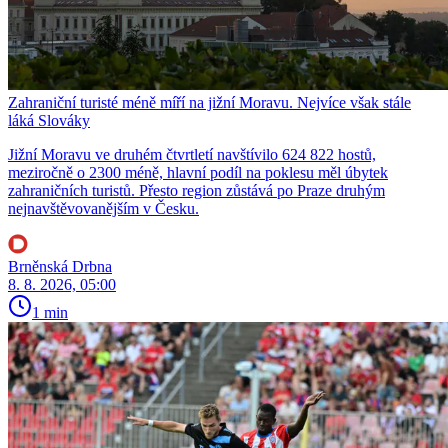
Zahraniční turisté méně míří na jižní Moravu. Nejvíce však stále
láká Slováky
Jižní Moravu ve druhém čtvrtletí navštívilo 624 822 hostů,
meziročně o 2300 méně, hlavní podíl na poklesu měl úbytek
zahraničních turistů. Přesto region zůstává po Praze druhým
nejnavštěvovanějším v Česku.
Brněnská Drbna
8. 8. 2026, 05:00
1 min