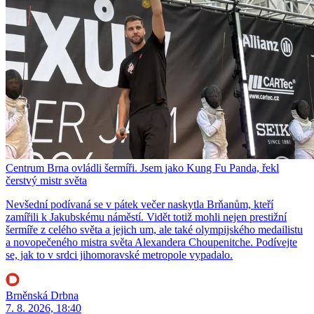
Centrum Brna ovládli šermíři. Jsem jako Kung Fu Panda, řekl
čerstvý mistr světa
Nevšední podívaná se v pátek večer naskytla Brňanům, kteří
zamířili k Jakubskému náměstí. Vidět totiž mohli nejen prestižní
šermíře z celého světa a jejich um, ale také olympijského medailistu
a novopečeného mistra světa Alexandera Choupenitche. Podívejte
se, jak to v srdci jihomoravské metropole vypadalo.
Brněnská Drbna
7. 8. 2026, 18:40