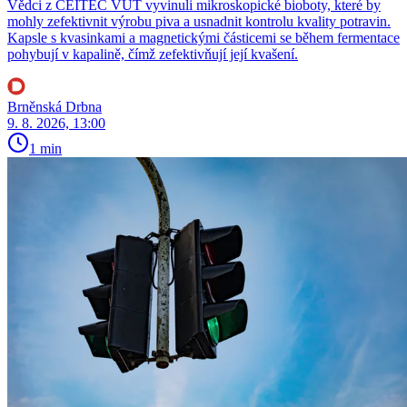
Vědci z CEITEC VUT vyvinuli mikroskopické bioboty, které by
mohly zefektivnit výrobu piva a usnadnit kontrolu kvality potravin.
Kapsle s kvasinkami a magnetickými částicemi se během fermentace
pohybují v kapalině, čímž zefektivňují její kvašení.
Brněnská Drbna
9. 8. 2026, 13:00
1 min