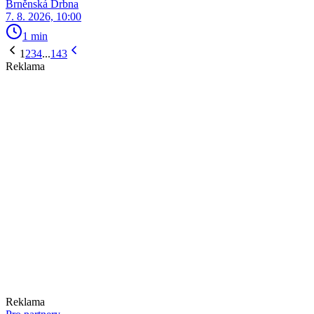
Brněnská Drbna
7. 8. 2026, 10:00
1 min
1
2
3
4
...
143
Reklama
Reklama