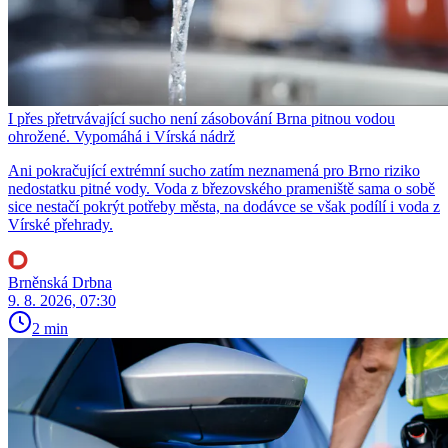
I přes přetrvávající sucho není zásobování Brna pitnou vodou
ohrožené. Vypomáhá i Vírská nádrž
Ani pokračující extrémní sucho zatím neznamená pro Brno riziko
nedostatku pitné vody. Voda z březovského prameniště sama o sobě
sice nestačí pokrýt potřeby města, na dodávce se však podílí i voda z
Vírské přehrady.
Brněnská Drbna
9. 8. 2026, 07:30
2 min