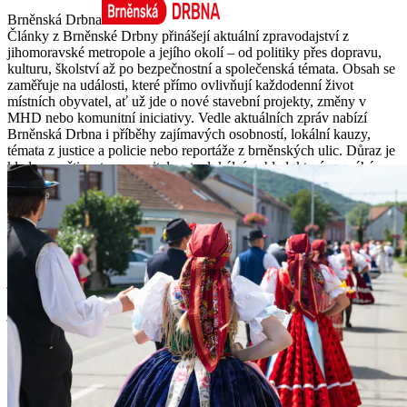
Brněnská Drbna
Články z Brněnské Drbny přinášejí aktuální zpravodajství z
jihomoravské metropole a jejího okolí – od politiky přes dopravu,
kulturu, školství až po bezpečnostní a společenská témata. Obsah se
zaměřuje na události, které přímo ovlivňují každodenní život
místních obyvatel, ať už jde o nové stavební projekty, změny v
MHD nebo komunitní iniciativy. Vedle aktuálních zpráv nabízí
Brněnská Drbna i příběhy zajímavých osobností, lokální kauzy,
témata z justice a policie nebo reportáže z brněnských ulic. Důraz je
kladen na čtivost, srozumitelnost a lokální pohled, který pomáhá
čtenářům rychle se zorientovat v tom, co se děje kolem nich. Obsah
ocení nejen obyvatelé Brna, ale i ti, kteří město sledují na dálku – ať
už z profesního zájmu, regionální příslušnosti nebo prosté
zvědavosti. Nechybí ani zábavnější témata, ankety, fotogalerie či
komentáře, které dávají zpravodajství osobnější tón. Brněnská
Drbna kombinuje regionální zaměření s dynamickým stylem, který
je blízký čtenářům z různých generací. Nabízí informace, které jsou
nejen aktuální, ale především relevantní pro každodenní život v
jednom z nejživějších českých měst.