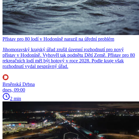
Přístav pro 80 lodí v Hodoníně narazil na úřední problém
Jihomoravský krajský úřad zrušil územní rozhodnutí pro nový
přístav v Hodoníně. Vyhověl tak podnětu Dětí Země. Přístav pro 80
rekreačních lodí měl být hotový v roce 2028. Podle kraje však
rozhodnutí vydal nesprávný úřad.
Brněnská Drbna
dnes, 09:00
2 min