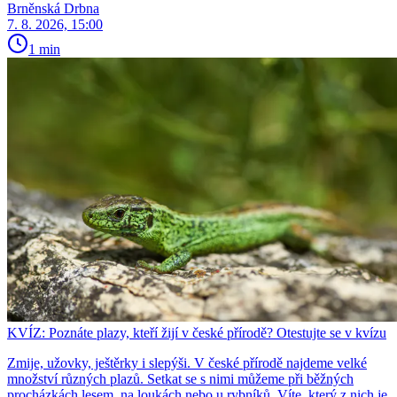
Brněnská Drbna
7. 8. 2026, 15:00
1 min
KVÍZ: Poznáte plazy, kteří žijí v české přírodě? Otestujte se v kvízu
Zmije, užovky, ještěrky i slepýši. V české přírodě najdeme velké
množství různých plazů. Setkat se s nimi můžeme při běžných
procházkách lesem, na loukách nebo u rybníků. Víte, který z nich je