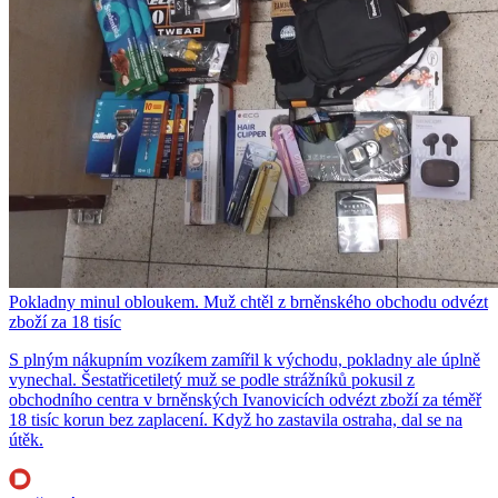
Pokladny minul obloukem. Muž chtěl z brněnského obchodu odvézt
zboží za 18 tisíc
S plným nákupním vozíkem zamířil k východu, pokladny ale úplně
vynechal. Šestatřicetiletý muž se podle strážníků pokusil z
obchodního centra v brněnských Ivanovicích odvézt zboží za téměř
18 tisíc korun bez zaplacení. Když ho zastavila ostraha, dal se na
útěk.