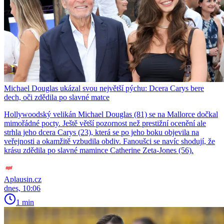
Michael Douglas ukázal svou největší pýchu: Dcera Carys bere
dech, oči zdědila po slavné matce
Hollywoodský velikán Michael Douglas (81) se na Mallorce dočkal
mimořádné pocty. Ještě větší pozornost než prestižní ocenění ale
strhla jeho dcera Carys (23), která se po jeho boku objevila na
veřejnosti a okamžitě vzbudila obdiv. Fanoušci se navíc shodují, že
krásu zdědila po slavné mamince Catherine Zeta-Jones (56).
Aplausin.cz
dnes, 10:06
1 min