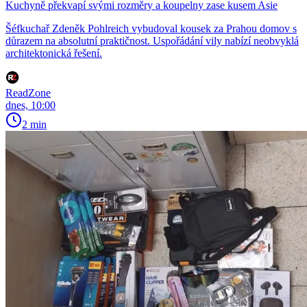
Kuchyně překvapí svými rozměry a koupelny zase kusem Asie
Šéfkuchař Zdeněk Pohlreich vybudoval kousek za Prahou domov s
důrazem na absolutní praktičnost. Uspořádání vily nabízí neobvyklá
architektonická řešení.
ReadZone
dnes, 10:00
2 min