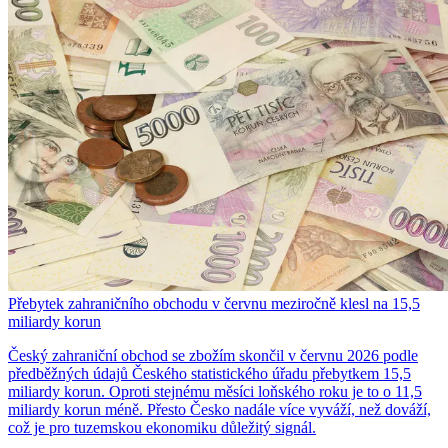
Přebytek zahraničního obchodu v červnu meziročně klesl na 15,5
miliardy korun
Český zahraniční obchod se zbožím skončil v červnu 2026 podle
předběžných údajů Českého statistického úřadu přebytkem 15,5
miliardy korun. Oproti stejnému měsíci loňského roku je to o 11,5
miliardy korun méně. Přesto Česko nadále více vyváží, než dováží,
což je pro tuzemskou ekonomiku důležitý signál.