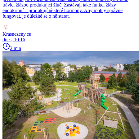
trávicí žlázou produkující žluč. Zastávají také funkci žlázy
endokrinní – produkují některé hormony. Aby mohly správně
fungovat, je důležité se o ně starat.
Krasnezeny.eu
dnes, 10:16
2 min