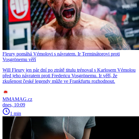
Fleury pomáhá Vémolovi s návratem. Ir Terminátorovi proti
Vosgrönemu věří
Will Fleury jen pár dní po ztrátě titulu trénoval s Karlosem Vémolou
před jeho návratem proti Fredericu Vosgrönemu. Ir věří, že
zkušenost české legendy může ve Frankfurtu rozhodnout.
MMAMAG.cz
dnes, 10:09
1 min