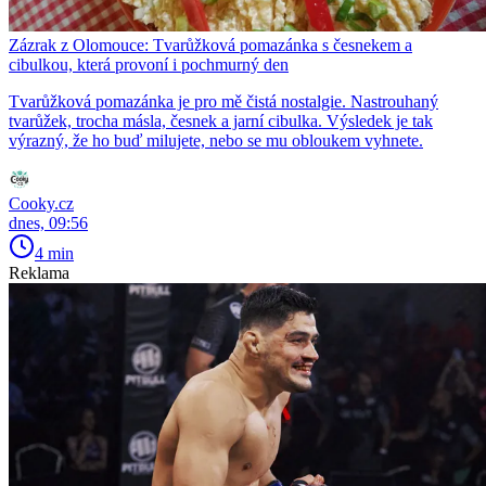
Zázrak z Olomouce: Tvarůžková pomazánka s česnekem a
cibulkou, která provoní i pochmurný den
Tvarůžková pomazánka je pro mě čistá nostalgie. Nastrouhaný
tvarůžek, trocha másla, česnek a jarní cibulka. Výsledek je tak
výrazný, že ho buď milujete, nebo se mu obloukem vyhnete.
Cooky.cz
dnes, 09:56
4 min
Reklama