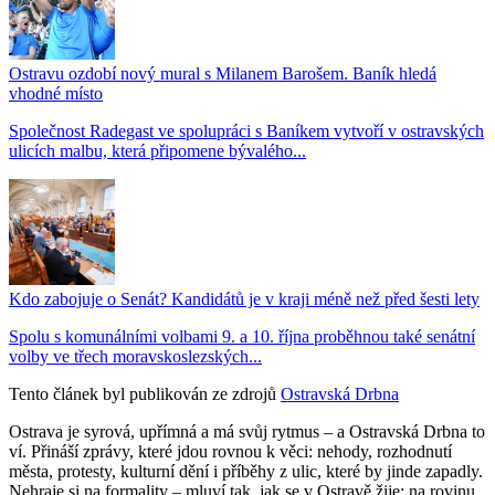
Ostravu ozdobí nový mural s Milanem Barošem. Baník hledá
vhodné místo
Společnost Radegast ve spolupráci s Baníkem vytvoří v ostravských
ulicích malbu, která připomene bývalého...
Kdo zabojuje o Senát? Kandidátů je v kraji méně než před šesti lety
Spolu s komunálními volbami 9. a 10. října proběhnou také senátní
volby ve třech moravskoslezských...
Tento článek byl publikován ze zdrojů
Ostravská Drbna
Ostrava je syrová, upřímná a má svůj rytmus – a Ostravská Drbna to
ví. Přináší zprávy, které jdou rovnou k věci: nehody, rozhodnutí
města, protesty, kulturní dění i příběhy z ulic, které by jinde zapadly.
Nehraje si na formality – mluví tak, jak se v Ostravě žije: na rovinu.