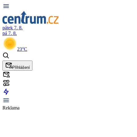
pátek 7. 8.
pá 7. 8.
23°C
Přihlášení
Reklama