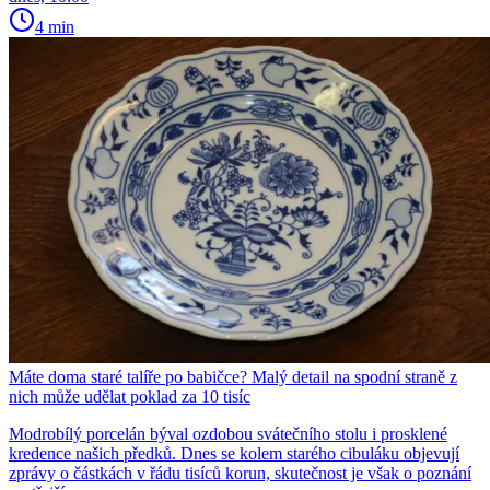
4 min
Máte doma staré talíře po babičce? Malý detail na spodní straně z
nich může udělat poklad za 10 tisíc
Modrobílý porcelán býval ozdobou svátečního stolu i prosklené
kredence našich předků. Dnes se kolem starého cibuláku objevují
zprávy o částkách v řádu tisíců korun, skutečnost je však o poznání