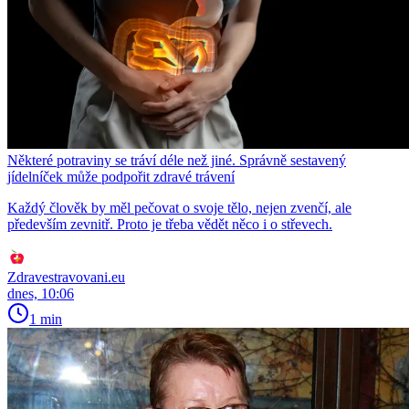
Některé potraviny se tráví déle než jiné. Správně sestavený
jídelníček může podpořit zdravé trávení
Každý člověk by měl pečovat o svoje tělo, nejen zvenčí, ale
především zevnitř. Proto je třeba vědět něco i o střevech.
Zdravestravovani.eu
dnes, 10:06
1 min