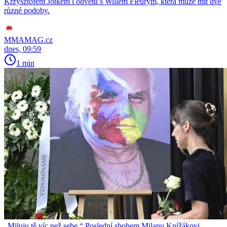
Krzysztofem Jotkem i odvetu s Willem Fleurym, která může mít dvě
různé podoby.
MMAMAG.cz
dnes, 09:59
1 min
„Miluju tě víc než sebe.“ Poslední sbohem Milanu Knížákovi