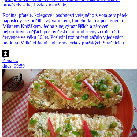
provázely salvy i vzkaz manželky
Rodina, přátelé, kolegové i osobnosti veřejného života se v pátek
naposledy rozloučili s výtvarníkem, hudebníkem a pedagogem
Milanem Knížákem. Jedna z nejvýraznějších a zároveň
nejkontroverznějších postav české kulturní scény zemřela 26.
července ve věku 86 let. Poslední rozloučení začalo v jedenáct
hodin ve Velké obřadní síni krematoria v pražských Strašnicích.
Žena.cz
dnes, 09:59