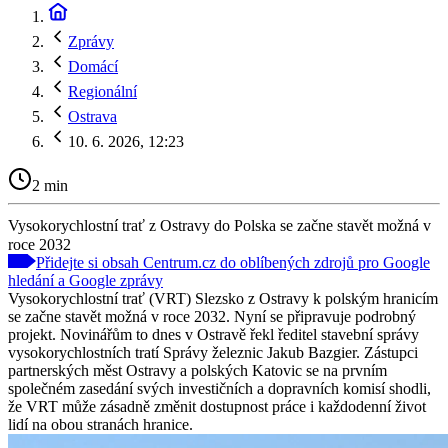
Zprávy
Domácí
Regionální
Ostrava
10. 6. 2026, 12:23
2 min
Vysokorychlostní trať z Ostravy do Polska se začne stavět možná v
roce 2032
Přidejte si obsah Centrum.cz do oblíbených zdrojů pro Google
hledání a Google zprávy
Vysokorychlostní trať (VRT) Slezsko z Ostravy k polským hranicím
se začne stavět možná v roce 2032. Nyní se připravuje podrobný
projekt. Novinářům to dnes v Ostravě řekl ředitel stavební správy
vysokorychlostních tratí Správy železnic Jakub Bazgier. Zástupci
partnerských měst Ostravy a polských Katovic se na prvním
společném zasedání svých investičních a dopravních komisí shodli,
že VRT může zásadně změnit dostupnost práce i každodenní život
lidí na obou stranách hranice.