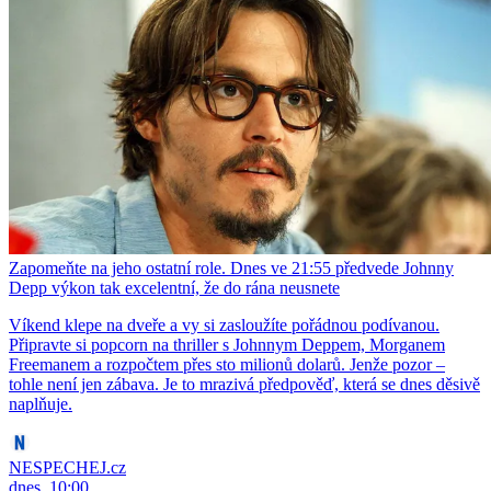
Zapomeňte na jeho ostatní role. Dnes ve 21:55 předvede Johnny
Depp výkon tak excelentní, že do rána neusnete
Víkend klepe na dveře a vy si zasloužíte pořádnou podívanou.
Připravte si popcorn na thriller s Johnnym Deppem, Morganem
Freemanem a rozpočtem přes sto milionů dolarů. Jenže pozor –
tohle není jen zábava. Je to mrazivá předpověď, která se dnes děsivě
naplňuje.
NESPECHEJ.cz
dnes, 10:00