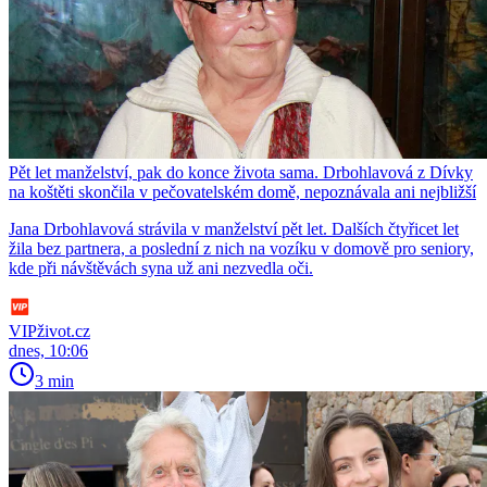
Pět let manželství, pak do konce života sama. Drbohlavová z Dívky
na koštěti skončila v pečovatelském domě, nepoznávala ani nejbližší
Jana Drbohlavová strávila v manželství pět let. Dalších čtyřicet let
žila bez partnera, a poslední z nich na vozíku v domově pro seniory,
kde při návštěvách syna už ani nezvedla oči.
VIPživot.cz
dnes, 10:06
3 min