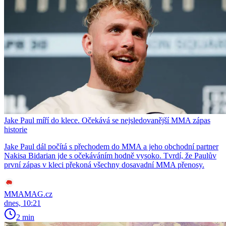
Jake Paul míří do klece. Očekává se nejsledovanější MMA zápas
historie
Jake Paul dál počítá s přechodem do MMA a jeho obchodní partner
Nakisa Bidarian jde s očekáváním hodně vysoko. Tvrdí, že Paulův
první zápas v kleci překoná všechny dosavadní MMA přenosy.
MMAMAG.cz
dnes, 10:21
2 min