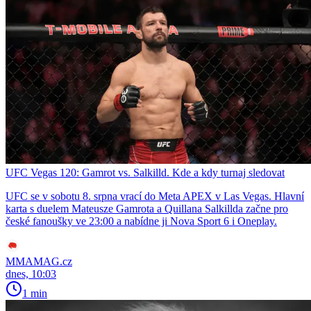
UFC Vegas 120: Gamrot vs. Salkilld. Kde a kdy turnaj sledovat
UFC se v sobotu 8. srpna vrací do Meta APEX v Las Vegas. Hlavní
karta s duelem Mateusze Gamrota a Quillana Salkillda začne pro
české fanoušky ve 23:00 a nabídne ji Nova Sport 6 i Oneplay.
MMAMAG.cz
dnes, 10:03
1 min