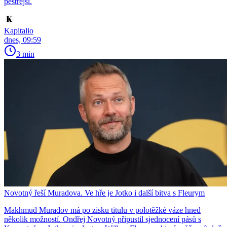
pestřejší.
Kapitalio
dnes, 09:59
3 min
Novotný řeší Muradova. Ve hře je Jotko i další bitva s Fleurym
Makhmud Muradov má po zisku titulu v polotěžké váze hned
několik možností. Ondřej Novotný připustil sjednocení pásů s