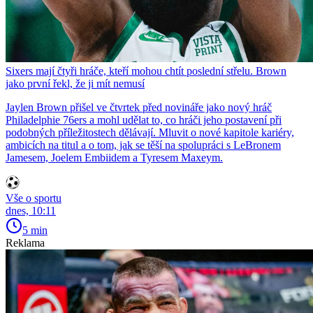
Sixers mají čtyři hráče, kteří mohou chtít poslední střelu. Brown
jako první řekl, že ji mít nemusí
Jaylen Brown přišel ve čtvrtek před novináře jako nový hráč
Philadelphie 76ers a mohl udělat to, co hráči jeho postavení při
podobných příležitostech dělávají. Mluvit o nové kapitole kariéry,
ambicích na titul a o tom, jak se těší na spolupráci s LeBronem
Jamesem, Joelem Embiidem a Tyresem Maxeym.
Vše o sportu
dnes, 10:11
5 min
Reklama