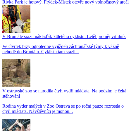
Rivka Park je hotový. Frýdek-Místek otevře nový volnočasový areál
V Bruntále srazil náklaďák 74letého cyklistu. Letěl pro něj vrtulník
Ve čtvrtek brzy odpoledne vyjížděli záchranářské týmy k vážně
nehodě do Bruntálu. Cyklistu tam srazil...
V ostravské zoo se narodila čtyři vydří mláďata. Na podzim je čeká
stěhování
Rodina vyder malých v Zoo Ostrava se po roční pauze rozrostla o
čtyři mláďata. Návštěvníci je mohou...