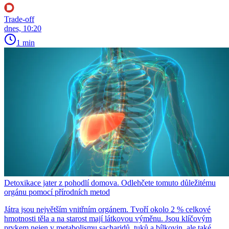
Trade-off
dnes, 10:20
1 min
Detoxikace jater z pohodlí domova. Odlehčete tomuto důležitému
orgánu pomocí přírodních metod
Játra jsou největším vnitřním orgánem. Tvoří okolo 2 % celkové
hmotnosti těla a na starost mají látkovou výměnu. Jsou klíčovým
prvkem nejen v metabolismu sacharidů, tuků a bílkovin, ale také