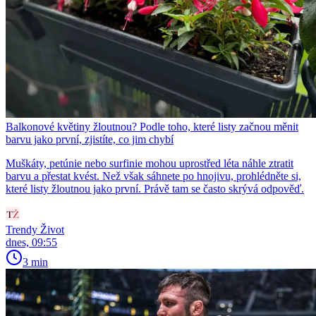
Balkonové květiny žloutnou? Podle toho, které listy začnou měnit
barvu jako první, zjistíte, co jim chybí
Muškáty, petúnie nebo surfinie mohou uprostřed léta náhle ztratit
barvu a přestat kvést. Než však sáhnete po hnojivu, prohlédněte si,
které listy žloutnou jako první. Právě tam se často skrývá odpověď.
Trendy Život
dnes, 09:55
3 min