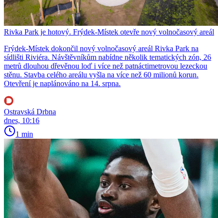
Rivka Park je hotový. Frýdek-Místek otevře nový volnočasový areál
Frýdek-Místek dokončil nový volnočasový areál Rivka Park na
sídlišti Riviéra. Návštěvníkům nabídne několik tematických zón, 26
metrů dlouhou dřevěnou loď i více než patnáctimetrovou lezeckou
stěnu. Stavba celého areálu vyšla na více než 60 milionů korun.
Otevření je naplánováno na 14. srpna.
Ostravská Drbna
dnes, 10:16
1 min