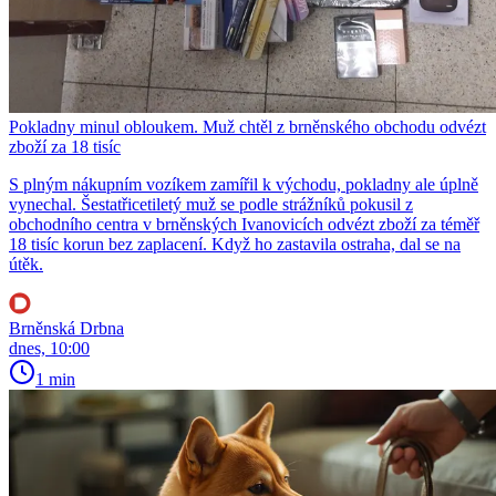
Pokladny minul obloukem. Muž chtěl z brněnského obchodu odvézt
zboží za 18 tisíc
S plným nákupním vozíkem zamířil k východu, pokladny ale úplně
vynechal. Šestatřicetiletý muž se podle strážníků pokusil z
obchodního centra v brněnských Ivanovicích odvézt zboží za téměř
18 tisíc korun bez zaplacení. Když ho zastavila ostraha, dal se na
útěk.
Brněnská Drbna
dnes, 10:00
1 min