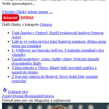
Vedle zpravodajství...
Všechny články tohoto autora →
Další články z kategorie
Ostrava
Únik čpavku v Ostravě. Hasiči evakuovali budovu Ostravar
Arény
Lidé se ve vedru nejvíce trápí špatným spánkem, třetina nemá
doma ani ventilátor
U Větřkovic na Opavsku hoří les. S hašením pomáhají i dva
vrtulníky
Zapálil kontejnery, chatu i balíky slámy. Policisté dopadli
dvacetiletého žháře
Vážná nehoda u Třince. Mladý řidič nezvládl zatáčku a
narazil do sloupu
Z Karviné vlakem do Beskyd. Nové jízdní řády usnadní
cestování
Zobrazit více
Zprávy
Domácí
Regionální
Ostrava
Vybrali jsme pro vás
Magazíny a zajímavosti