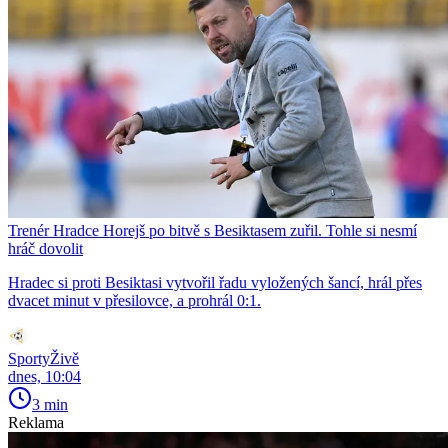
Trenér Hradce Horejš po bitvě s Besiktasem zuřil. Tohle si nesmí
hráč dovolit
Hradec si proti Besiktasi vytvořil řadu vyložených šancí, hrál přes
dvacet minut v přesilovce, a prohrál 0:1.
SportyŽivě
dnes, 10:04
3 min
Reklama