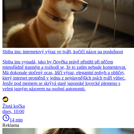
Shiba inu: internetový výraz ve tváři, kočičí názor na poslušnost
Shiba inu vypadá, jako by člověka právě přistihl při něčem
mimořádně trapném a rozhodl se, že to zatím nebude komentovat.
Má dokonale stočený ocas, liščí výraz, elegantní pohyb a obličej,
který internet proměnil v jednu z nejslavnějších psích tváří vůbec.
Jenže pod memem se skrývá staré japonské lovecké plemeno s
velmi jasným názorem na osobní autonomii.
Žlutá kočka
dnes, 10:00
14 min
Reklama