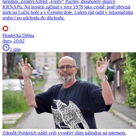
turistům. Zemřel Alfréd „Fredy“ Pucher, dlouholetý strážce
KRNAPu. Na horách začínal v roce 1978 jako cestář, poté převzal
úsek na Luční hoře a v Černém dole. Lidem rád radil v informačním
srubu i po odchodu do důchodu.
Hradecká Drbna
dnes, 10:02
1 min
Zdeněk Pohlreich našel svůj vysněný dům náhodou na internetu.