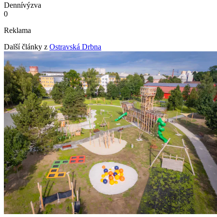
Denní
výzva
0
Reklama
Další články z
Ostravská Drbna