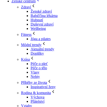
Ženské centrum
Zdraví
Ženské zdraví
Babiččina lékárna
Hubnutí
Duševní zdraví
Wellbeing
Fitness
Jóga a pilates
Módní trendy
Aktuální trendy
Doplňky
Krása
Péče o pleť
Péče o tělo
Vlasy
Nehty
Příběhy ze života
Inspirativní ženy
Rodina & komunita
Výchova
Přátelství
Vztahy