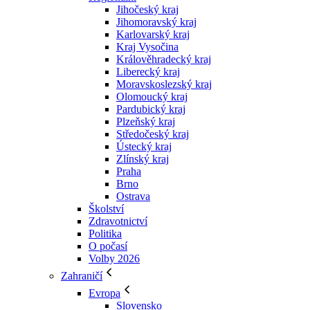
Jihočeský kraj
Jihomoravský kraj
Karlovarský kraj
Kraj Vysočina
Králověhradecký kraj
Liberecký kraj
Moravskoslezský kraj
Olomoucký kraj
Pardubický kraj
Plzeňský kraj
Středočeský kraj
Ústecký kraj
Zlínský kraj
Praha
Brno
Ostrava
Školství
Zdravotnictví
Politika
O počasí
Volby 2026
Zahraničí
Evropa
Slovensko