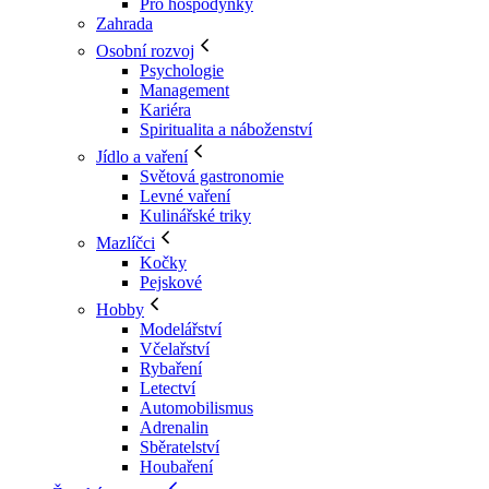
Pro hospodyňky
Zahrada
Osobní rozvoj
Psychologie
Management
Kariéra
Spiritualita a náboženství
Jídlo a vaření
Světová gastronomie
Levné vaření
Kulinářské triky
Mazlíčci
Kočky
Pejskové
Hobby
Modelářství
Včelařství
Rybaření
Letectví
Automobilismus
Adrenalin
Sběratelství
Houbaření