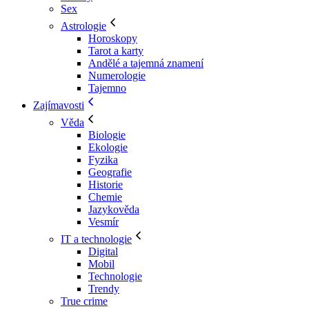
Sex
Astrologie
Horoskopy
Tarot a karty
Andělé a tajemná znamení
Numerologie
Tajemno
Zajímavosti
Věda
Biologie
Ekologie
Fyzika
Geografie
Historie
Chemie
Jazykověda
Vesmír
IT a technologie
Digital
Mobil
Technologie
Trendy
True crime