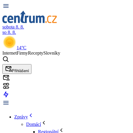
sobota 8. 8.
so 8. 8.
14°C
Internet
Firmy
Recepty
Slovníky
Přihlášení
Zprávy
Domácí
Regionální