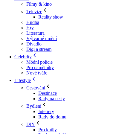
Filmy & kino
Televize
Reality show
Hudba
Hry
Literatura
Výtvarné umění
Divadlo
Digi a stream
Celebrity
Módní policie
Pro pamětníky
Nové tváře
Lifestyle
Cestování
Destinace
Rady na cesty
Bydlení
Interiery
Rady do domu
DIY
Pro kutily