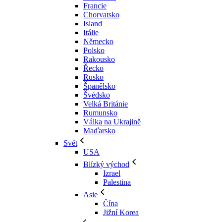
Francie
Chorvatsko
Island
Itálie
Německo
Polsko
Rakousko
Řecko
Rusko
Španělsko
Švédsko
Velká Británie
Rumunsko
Válka na Ukrajině
Maďarsko
Svět
USA
Blízký východ
Izrael
Palestina
Asie
Čína
Jižní Korea