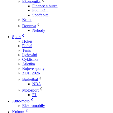
Ekonomika
Finance a burza
Podnikání
Spotřebitel
Krimi
Doprava
Nehody
Sport
Hokej
Fotbal
Tenis
Lyžování
Cyklistika
Atletika
Bojové sporty
ZOH 2026
Basketbal
NBA
Motosport
F1
Auto-moto
Elektromobily
Kultura