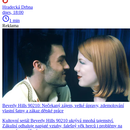
Hradecká Drbna
dnes, 18:00
1 min
Reklama
Beverly Hills 90210: Nečekaný zájem, velké úpravy, zdemolování
vlastní šatny a zákaz dětské práce
Kultovní seriál Beverly Hills 90210 ukrývá mnohá tajemství.
Zákulisí odhaluje napjaté vztahy, falešný věk herců i problémy na