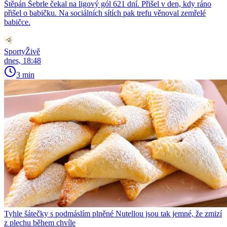
Štěpán Šebrle čekal na ligový gól 621 dní. Přišel v den, kdy ráno
přišel o babičku. Na sociálních sítích pak trefu věnoval zemřelé
babičce.
SportyŽivě
dnes, 18:48
3 min
Tyhle šátečky s podmáslím plněné Nutellou jsou tak jemné, že zmizí
z plechu během chvíle