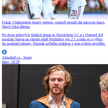
Fukal: Chlácholení Sparty neberu, soupeři nemáš dát takovou šanci.
Slavii čeká dilema
Po dvou gólových jízdách doma se Slováckem 5:1 a v Ostravě 4:0
porazila Slavia na vlastní půdě Pardubice jen 2:1 a bála se o výhru
do poslední minuty. Náznak určitého poklesu v tom ovšem nevidím.
Aktuálně.cz - Sport
dnes, 18:29