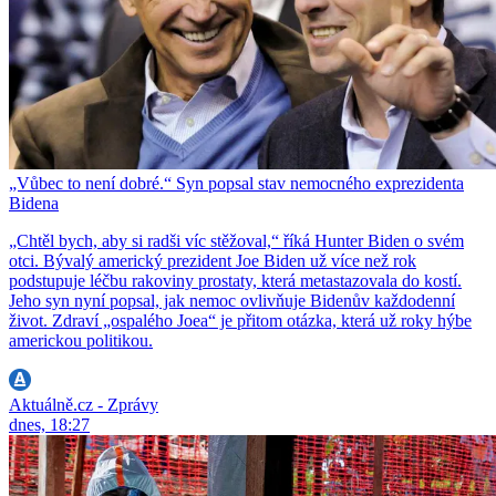
„Vůbec to není dobré.“ Syn popsal stav nemocného exprezidenta
Bidena
„Chtěl bych, aby si radši víc stěžoval,“ říká Hunter Biden o svém
otci. Bývalý americký prezident Joe Biden už více než rok
podstupuje léčbu rakoviny prostaty, která metastazovala do kostí.
Jeho syn nyní popsal, jak nemoc ovlivňuje Bidenův každodenní
život. Zdraví „ospalého Joea“ je přitom otázka, která už roky hýbe
americkou politikou.
Aktuálně.cz - Zprávy
dnes, 18:27