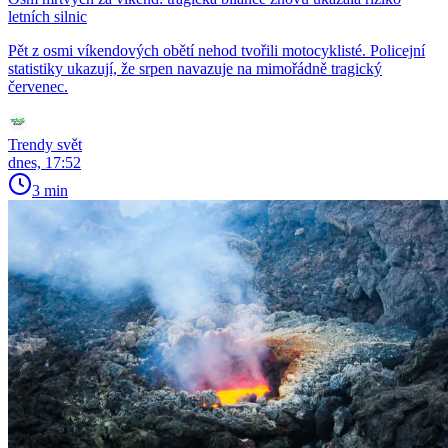
letních silnic
Pět z osmi víkendových obětí nehod tvořili motocyklisté. Policejní
statistiky ukazují, že srpen navazuje na mimořádně tragický
červenec.
Trendy svět
dnes, 17:52
3 min