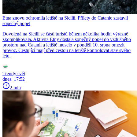
Etna znovu ochromila letiště na Sicílii. Přílety do Catanie zastavil
sopečný popel
Dovolená na Sicílii se části turistů během několika hodin výrazně
zkomplikovala. Aktivita Etny dostala sopečný popel do vzdušného
prostoru nad Catanií a letiště muselo v pondělí 10. srpna omezit
provoz. Cestující mají před cestou na letiště kontrolovat stav svého
letu.
Trendy svět
dnes, 17:52
2 min