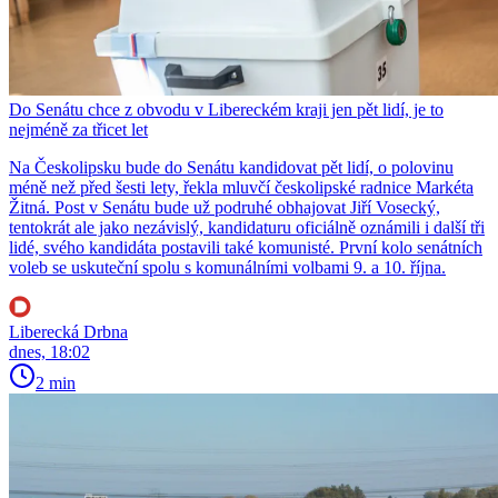
Do Senátu chce z obvodu v Libereckém kraji jen pět lidí, je to
nejméně za třicet let
Na Českolipsku bude do Senátu kandidovat pět lidí, o polovinu
méně než před šesti lety, řekla mluvčí českolipské radnice Markéta
Žitná. Post v Senátu bude už podruhé obhajovat Jiří Vosecký,
tentokrát ale jako nezávislý, kandidaturu oficiálně oznámili i další tři
lidé, svého kandidáta postavili také komunisté. První kolo senátních
voleb se uskuteční spolu s komunálními volbami 9. a 10. října.
Liberecká Drbna
dnes, 18:02
2 min