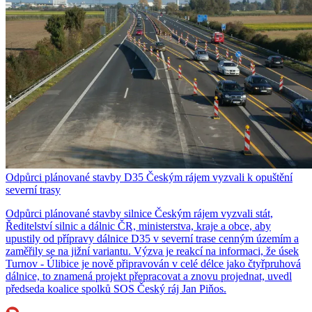
Odpůrci plánované stavby D35 Českým rájem vyzvali k opuštění
severní trasy
Odpůrci plánované stavby silnice Českým rájem vyzvali stát,
Ředitelství silnic a dálnic ČR, ministerstva, kraje a obce, aby
upustily od přípravy dálnice D35 v severní trase cenným územím a
zaměřily se na jižní variantu. Výzva je reakcí na informaci, že úsek
Turnov - Úlibice je nově připravován v celé délce jako čtyřpruhová
dálnice, to znamená projekt přepracovat a znovu projednat, uvedl
předseda koalice spolků SOS Český ráj Jan Piňos.