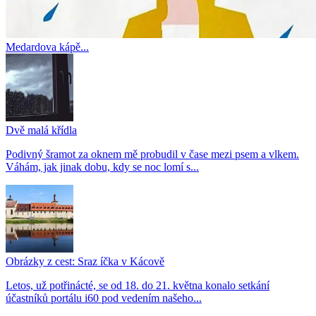
Medardova kápě...
Dvě malá křídla
Podivný šramot za oknem mě probudil v čase mezi psem a vlkem.
Váhám, jak jinak dobu, kdy se noc lomí s...
Obrázky z cest: Sraz íčka v Kácově
Letos, už potřinácté, se od 18. do 21. května konalo setkání
účastníků portálu i60 pod vedením našeho...