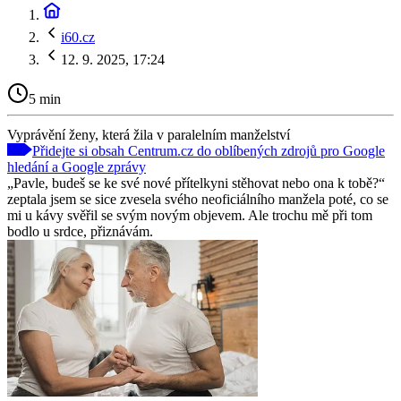
i60.cz
12. 9. 2025, 17:24
5 min
Vyprávění ženy, která žila v paralelním manželství
Přidejte si obsah Centrum.cz do oblíbených zdrojů pro Google
hledání a Google zprávy
„Pavle, budeš se ke své nové přítelkyni stěhovat nebo ona k tobě?“
zeptala jsem se sice zvesela svého neoficiálního manžela poté, co se
mi u kávy svěřil se svým novým objevem. Ale trochu mě při tom
bodlo u srdce, přiznávám.