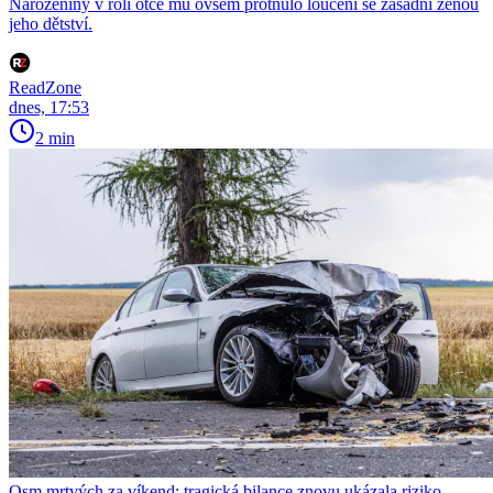
Narozeniny v roli otce mu ovšem protnulo loučení se zásadní ženou
jeho dětství.
ReadZone
dnes, 17:53
2 min
Osm mrtvých za víkend: tragická bilance znovu ukázala riziko