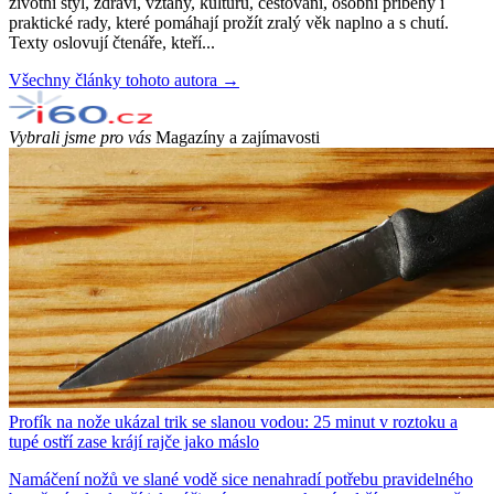
životní styl, zdraví, vztahy, kulturu, cestování, osobní příběhy i
praktické rady, které pomáhají prožít zralý věk naplno a s chutí.
Texty oslovují čtenáře, kteří...
Všechny články tohoto autora →
Vybrali jsme pro vás
Magazíny a zajímavosti
Profík na nože ukázal trik se slanou vodou: 25 minut v roztoku a
tupé ostří zase krájí rajče jako máslo
Namáčení nožů ve slané vodě sice nenahradí potřebu pravidelného