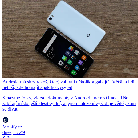
Android má skrytý koš, který zabírá i několik gigabajtů. Většina lidí
netuší, kde ho najít a jak ho vysypat
Smazané fotky, videa i dokumenty z Androidu nemizí hned. Tiše
zabírají místo ještě desítky dní, a jejich nalezení vyžaduje vědět, kam
se dívat.
Mobify.cz
dnes, 17:49