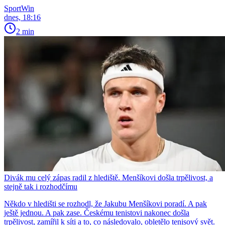
SportWin
dnes, 18:16
2 min
Divák mu celý zápas radil z hlediště. Menšíkovi došla trpělivost, a
stejně tak i rozhodčímu
Někdo v hledišti se rozhodl, že Jakubu Menšíkovi poradí. A pak
ještě jednou. A pak zase. Českému tenistovi nakonec došla
trpělivost, zamířil k síti a to, co následovalo, obletělo tenisový svět.