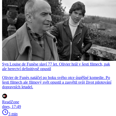
Syn Louise de Funèse slaví 77 let. Olivier hrál v šesti filmech, pak
ale herectví definitivně opustil
Olivier de Funès natáčel po boku svého otce úspěšné komedie. Po
šesti filmech ale filmový svět opustil a zasvětil svůj život pilotování
dopravních letadel.
ReadZone
dnes, 17:49
3 min