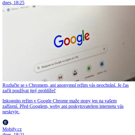
dnes, 18:25
Rozlučte se s Chromem, ani anonymní režim vás neochrání. Je čas
začít používat jiný prohlížeč
Inkognito režim v Google Chrome maže stopy jen na vašem
zařízení. Před Googlem, weby ani poskytovatelem internetu vás
neskryje.
Mobify.cz
dnes, 18:21