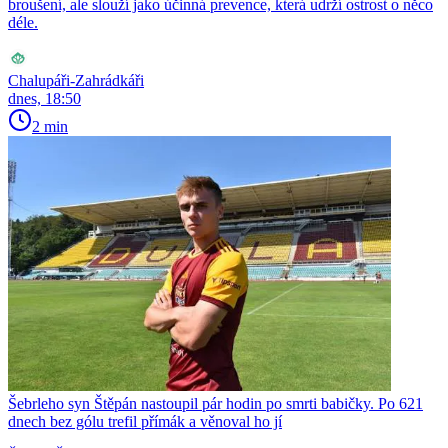
broušení, ale slouží jako účinná prevence, která udrží ostrost o něco
déle.
Chalupáři-Zahrádkáři
dnes, 18:50
2 min
Šebrleho syn Štěpán nastoupil pár hodin po smrti babičky. Po 621
dnech bez gólu trefil přímák a věnoval ho jí