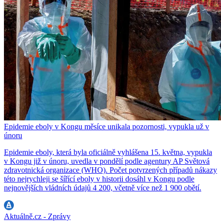
Epidemie eboly v Kongu měsíce unikala pozornosti, vypukla už v
únoru
Epidemie eboly, která byla oficiálně vyhlášena 15. května, vypukla
v Kongu již v únoru, uvedla v pondělí podle agentury AP Světová
zdravotnická organizace (WHO). Počet potvrzených případů nákazy
této nejrychleji se šířící eboly v historii dosáhl v Kongu podle
nejnovějších vládních údajů 4 200, včetně více než 1 900 obětí.
Aktuálně.cz - Zprávy