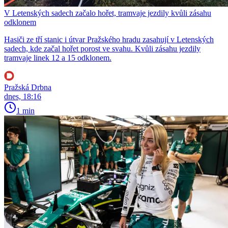
V Letenských sadech začalo hořet, tramvaje jezdily kvůli zásahu
odklonem
Hasiči ze tří stanic i útvar Pražského hradu zasahují v Letenských
sadech, kde začal hořet porost ve svahu. Kvůli zásahu jezdily
tramvaje linek 12 a 15 odklonem.
Pražská Drbna
dnes, 18:16
1 min