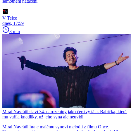
samotném natáčení.
V Telce
dnes, 17:59
3 min
Mirai Navrátil slaví 34. narozeniny jako čerstvý táta. Babička, která
mu vařila knedlíky, už jeho syna ale neuvidí
Mirai Navrátil hraje malému synovi melodii z filmu Once.