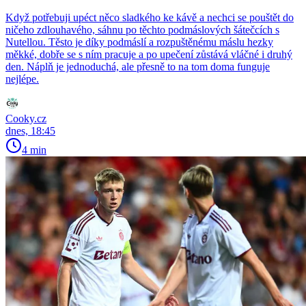
Když potřebuji upéct něco sladkého ke kávě a nechci se pouštět do
ničeho zdlouhavého, sáhnu po těchto podmáslových šátečcích s
Nutellou. Těsto je díky podmáslí a rozpuštěnému máslu hezky
měkké, dobře se s ním pracuje a po upečení zůstává vláčné i druhý
den. Náplň je jednoduchá, ale přesně to na tom doma funguje
nejlépe.
Cooky.cz
dnes, 18:45
4 min