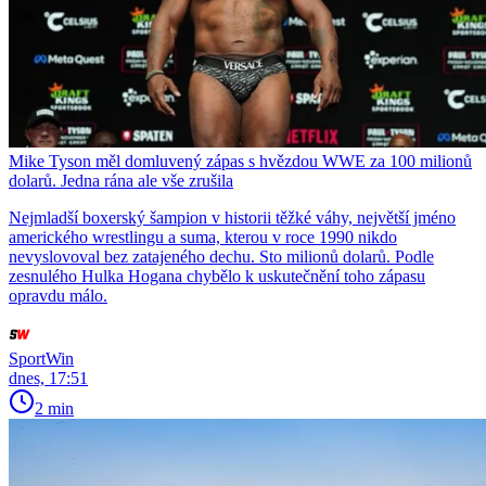
Mike Tyson měl domluvený zápas s hvězdou WWE za 100 milionů
dolarů. Jedna rána ale vše zrušila
Nejmladší boxerský šampion v historii těžké váhy, největší jméno
amerického wrestlingu a suma, kterou v roce 1990 nikdo
nevyslovoval bez zatajeného dechu. Sto milionů dolarů. Podle
zesnulého Hulka Hogana chybělo k uskutečnění toho zápasu
opravdu málo.
SportWin
dnes, 17:51
2 min