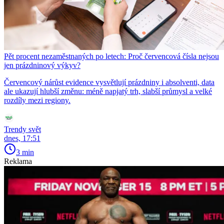
Pět procent nezaměstnaných po letech: Proč červencová čísla nejsou
jen prázdninový výkyv?
Červencový nárůst evidence vysvětlují prázdniny i absolventi, data
ale ukazují hlubší změnu: méně napjatý trh, slabší průmysl a velké
rozdíly mezi regiony.
Trendy svět
dnes, 17:51
3 min
Reklama