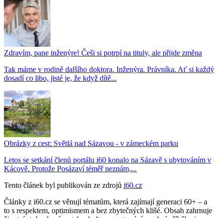
Zdravím, pane inženýre! Češi si potrpí na tituly, ale přijde změna
Tak máme v rodině dalšího doktora. Inženýra. Právníka. Ať si každý
dosadí co libo, jisté je, že když dítě...
Obrázky z cest: Světlá nad Sázavou - v zámeckém parku
Letos se setkání členů portálu i60 konalo na Sázavě s ubytováním v
Kácově. Protože Posázaví téměř neznám,...
Tento článek byl publikován ze zdrojů
i60.cz
Články z i60.cz se věnují tématům, která zajímají generaci 60+ – a
to s respektem, optimismem a bez zbytečných klišé. Obsah zahrnuje