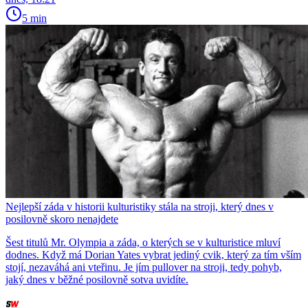
5 min
Nejlepší záda v historii kulturistiky stála na stroji, který dnes v
posilovně skoro nenajdete
Šest titulů Mr. Olympia a záda, o kterých se v kulturistice mluví
dodnes. Když má Dorian Yates vybrat jediný cvik, který za tím vším
stojí, nezaváhá ani vteřinu. Je jím pullover na stroji, tedy pohyb,
jaký dnes v běžné posilovně sotva uvidíte.