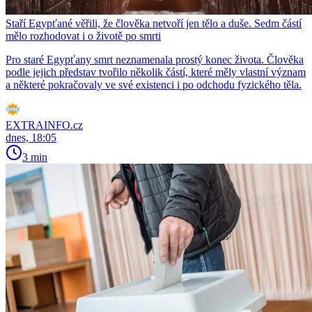
Staří Egypťané věřili, že člověka netvoří jen tělo a duše. Sedm částí
mělo rozhodovat i o životě po smrti
Pro staré Egypťany smrt neznamenala prostý konec života. Člověka
podle jejich představ tvořilo několik částí, které měly vlastní význam
a některé pokračovaly ve své existenci i po odchodu fyzického těla.
EXTRAINFO.cz
dnes, 18:05
3 min