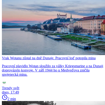
Vrak Wotanu zůstal na dně Dunaje. Pracovní loď potopila mina
Pracovní plavidlo Wotan sloužilo za války Kriegsmarine a na Dunaji
doprovázelo konvoje. V září 1944 ho u Medveďova zničila
spojenecká mina.
Trendy svět
dnes, 17:49
2 min