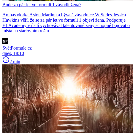
Bude za pár let ve formuli 1 závodit žena?
Ambasadorka Aston Martinu a bývalá závodnice W Series Jessica
Hawkins věří, že se za pár let ve formuli 1 objeví žena. Podporuje
F1 Academy v úsilí vychovávat talentované ženy schopné bojovat o
místa na startovním roštu.
SvětFormule.cz
dnes, 18:10
2 min