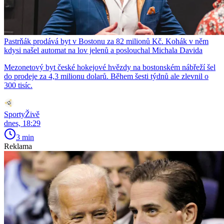
Pastrňák prodává byt v Bostonu za 82 milionů Kč. Kohák v něm
kdysi našel automat na lov jelenů a poslouchal Michala Davida
Mezonetový byt české hokejové hvězdy na bostonském nábřeží šel
do prodeje za 4,3 milionu dolarů. Během šesti týdnů ale zlevnil o
300 tisíc.
SportyŽivě
dnes, 18:29
3 min
Reklama