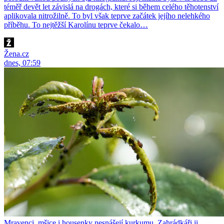
téměř devět let závislá na drogách, které si během celého těhotenství
aplikovala nitrožilně. To byl však teprve začátek jejího nelehkého
příběhu. To nejtěžší Karolínu teprve čekalo…
Žena.cz
dnes, 07:59
Mravenci, mšice i housenky nesnášejí kurkumu. Zahrádkáři ji