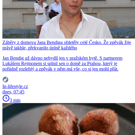
Záběry z domova Jana Bendiga obletěly celé Česko. Že zpěvák žije
právě takhle, překvapilo úplně každého
Jan Bendig už dávno nebydlí jen v pražském bytě. S partnerem
Lukášem Rejmonem si splnil sen o domě za Prahou, který je
pořádně rozlehlý a zpěvák v něm má vše, co si jen mohl přát.
In-lifestyle.cz
dnes, 07:45
3 min