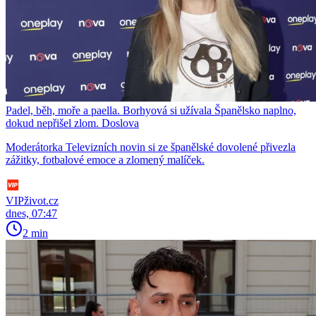
Padel, běh, moře a paella. Borhyová si užívala Španělsko naplno,
dokud nepřišel zlom. Doslova
Moderátorka Televizních novin si ze španělské dovolené přivezla
zážitky, fotbalové emoce a zlomený malíček.
VIPživot.cz
dnes, 07:47
2 min