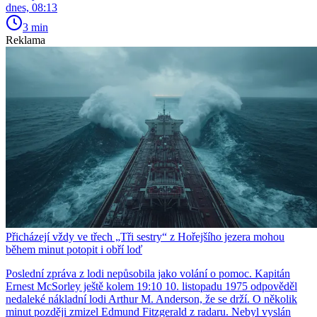
dnes, 08:13
3 min
Reklama
Přicházejí vždy ve třech „Tři sestry“ z Hořejšího jezera mohou
během minut potopit i obří loď
Poslední zpráva z lodi nepůsobila jako volání o pomoc. Kapitán
Ernest McSorley ještě kolem 19:10 10. listopadu 1975 odpověděl
nedaleké nákladní lodi Arthur M. Anderson, že se drží. O několik
minut později zmizel Edmund Fitzgerald z radaru. Nebyl vyslán