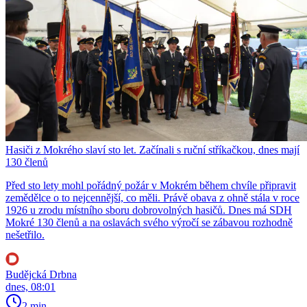
Hasiči z Mokrého slaví sto let. Začínali s ruční stříkačkou, dnes mají
130 členů
Před sto lety mohl pořádný požár v Mokrém během chvíle připravit
zemědělce o to nejcennější, co měli. Právě obava z ohně stála v roce
1926 u zrodu místního sboru dobrovolných hasičů. Dnes má SDH
Mokré 130 členů a na oslavách svého výročí se zábavou rozhodně
nešetřilo.
Budějcká Drbna
dnes, 08:01
2 min