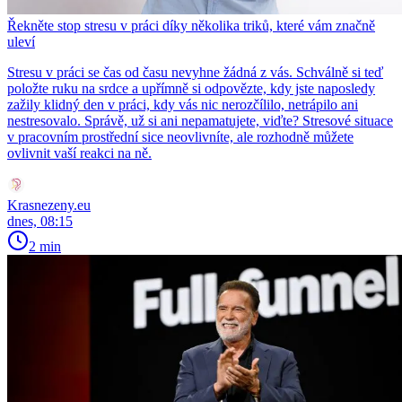
Řekněte stop stresu v práci díky několika triků, které vám značně
uleví
Stresu v práci se čas od času nevyhne žádná z vás. Schválně si teď
položte ruku na srdce a upřímně si odpovězte, kdy jste naposledy
zažily klidný den v práci, kdy vás nic nerozčílilo, netrápilo ani
nestresovalo. Správě, už si ani nepamatujete, viďte? Stresové situace
v pracovním prostřední sice neovlivníte, ale rozhodně můžete
ovlivnit vaší reakci na ně.
Krasnezeny.eu
dnes, 08:15
2 min