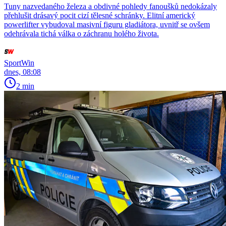
Tuny nazvedaného železa a obdivné pohledy fanoušků nedokázaly
přehlušit drásavý pocit cizí tělesné schránky. Elitní americký
powerlifter vybudoval masivní figuru gladiátora, uvnitř se ovšem
odehrávala tichá válka o záchranu holého života.
SportWin
dnes, 08:08
2 min