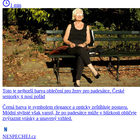
1 min
Toto je nejhorší barva oblečení pro ženy pro padesátce. České
seniorky ji nosí pořád
Černá barva je symbolem elegance a opticky zeštíhluje postavu.
Módní stylisté však varují, že po padesátce může v blízkosti obličeje
zvýraznit vrásky a unavený vzhled.
NESPECHEJ.cz