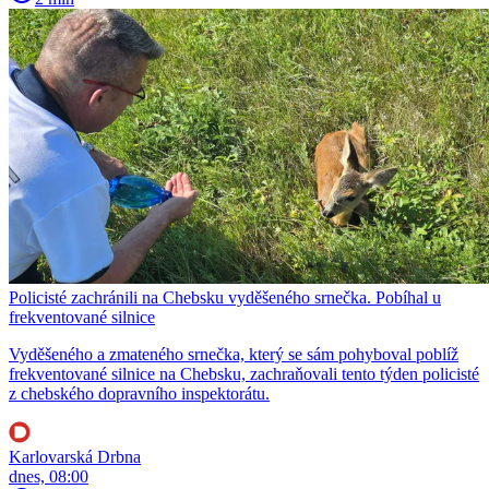
Policisté zachránili na Chebsku vyděšeného srnečka. Pobíhal u
frekventované silnice
Vyděšeného a zmateného srnečka, který se sám pohyboval poblíž
frekventované silnice na Chebsku, zachraňovali tento týden policisté
z chebského dopravního inspektorátu.
Karlovarská Drbna
dnes, 08:00