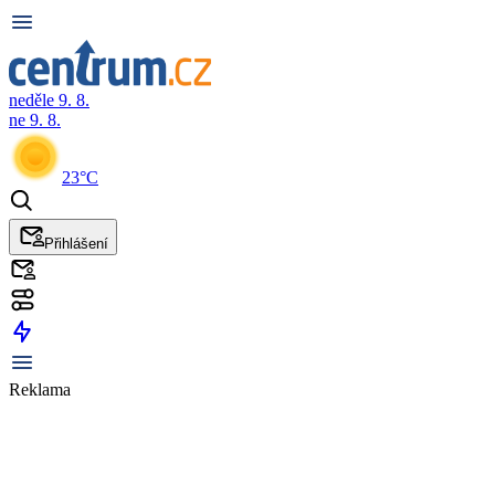
neděle 9. 8.
ne 9. 8.
23°C
Přihlášení
Reklama