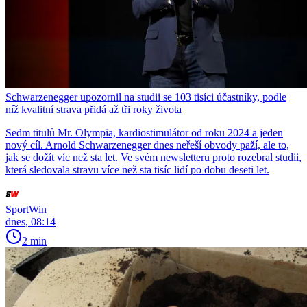
Schwarzenegger upozornil na studii se 103 tisíci účastníky, podle
níž kvalitní strava přidá až tři roky života
Sedm titulů Mr. Olympia, kardiostimulátor od roku 2024 a jeden
nový cíl. Arnold Schwarzenegger dnes neřeší obvody paží, ale to,
jak se dožít víc než sta let. Ve svém newsletteru proto rozebral studii,
která sledovala stravu více než sta tisíc lidí po dobu deseti let.
SportWin
dnes, 08:14
2 min