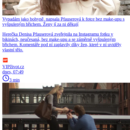
Vypadám jako bohyně, napsala Pfauserová k fotce bez make-upu s
vyšpuleným břichem. Ženy jí za ni děkují
Herečka Denisa Pfauserová zveřejnila na Instagramu fotku v
bikinách, neučesaná, bez make-upu a se záměrně vyšpuleným
břichem. Komentáře pod ní zaplavily díky žen, které v ní uviděly
vlastní tělo.
VIPživot.cz
dnes, 07:49
3 min