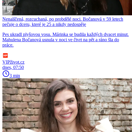
Nenalíčená, rozcuchaná, po probdělé noci. Bočanová v 59 letech
pečuje o dceru, které je 25 a nikdy nedospěje
Pes ukradl plyšovou vosu. Márinka se budila každých dvacet minut.
Mahulena Bočanová usnula v noci ve čtvrt na pět a ráno šla do
práce.
VIPživot.cz
dnes, 07:50
3 min