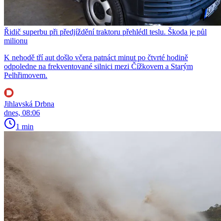
Řidič superbu při předjíždění traktoru přehlédl teslu. Škoda je půl
milionu
K nehodě tří aut došlo včera patnáct minut po čtvrté hodině
odpoledne na frekventované silnici mezi Čížkovem a Starým
Pelhřimovem.
Jihlavská Drbna
dnes, 08:06
1 min