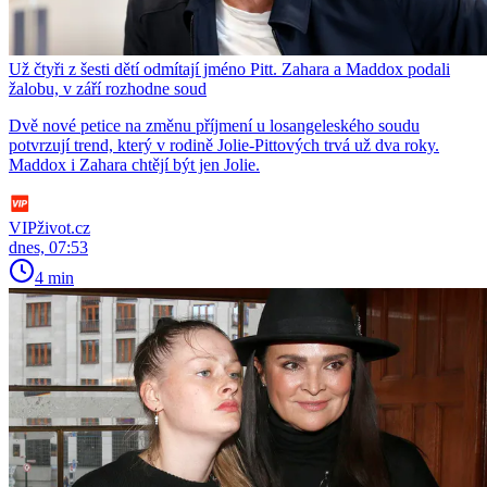
Už čtyři z šesti dětí odmítají jméno Pitt. Zahara a Maddox podali
žalobu, v září rozhodne soud
Dvě nové petice na změnu příjmení u losangeleského soudu
potvrzují trend, který v rodině Jolie-Pittových trvá už dva roky.
Maddox i Zahara chtějí být jen Jolie.
VIPživot.cz
dnes, 07:53
4 min