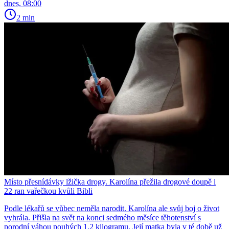
dnes, 08:00
2 min
Místo přesnídávky lžička drogy. Karolína přežila drogové doupě i
22 ran vařečkou kvůli Bibli
Podle lékařů se vůbec neměla narodit. Karolína ale svůj boj o život
vyhrála. Přišla na svět na konci sedmého měsíce těhotenství s
porodní váhou pouhých 1,2 kilogramu. Její matka byla v té době už