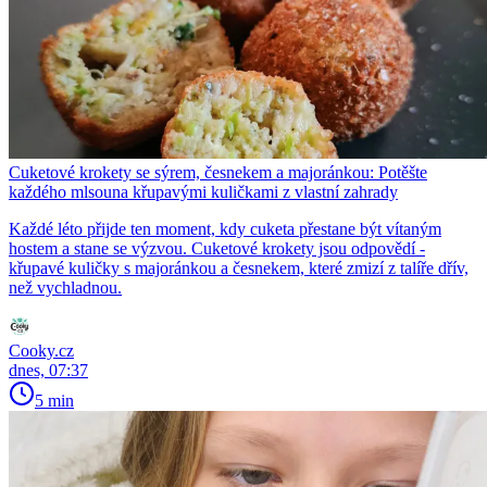
Cuketové krokety se sýrem, česnekem a majoránkou: Potěšte
každého mlsouna křupavými kuličkami z vlastní zahrady
Každé léto přijde ten moment, kdy cuketa přestane být vítaným
hostem a stane se výzvou. Cuketové krokety jsou odpovědí -
křupavé kuličky s majoránkou a česnekem, které zmizí z talíře dřív,
než vychladnou.
Cooky.cz
dnes, 07:37
5 min