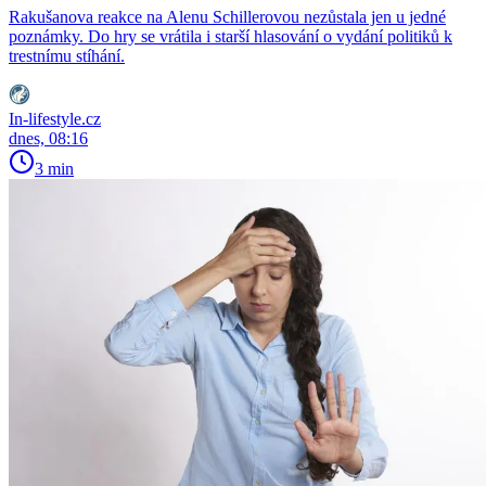
Rakušanova reakce na Alenu Schillerovou nezůstala jen u jedné
poznámky. Do hry se vrátila i starší hlasování o vydání politiků k
trestnímu stíhání.
In-lifestyle.cz
dnes, 08:16
3 min