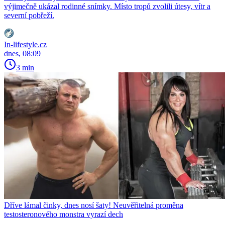
výjimečně ukázal rodinné snímky. Místo tropů zvolili útesy, vítr a
severní pobřeží.
In-lifestyle.cz
dnes, 08:09
3 min
Dříve lámal činky, dnes nosí šaty! Neuvěřitelná proměna
testosteronového monstra vyrazí dech