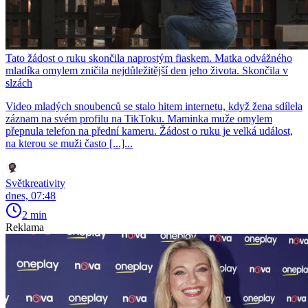
Tato žádost o ruku skončila naprostým fiaskem. Matka odvážného
mladíka omylem zničila nejdůležitější den jeho života. Skončila v
slzách
Video mladých snoubenců se stalo hitem internetu, když žena sdílela
záznam na svém profilu na TikToku. Maminka muže omylem
přepnula telefon na přední kameru. Žádost o ruku je velká událost,
na kterou se muži často [...]...
Světkreativity
dnes, 07:48
2 min
Reklama