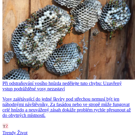
Při odstraňování vosího hnízda nedělejte tuto chybu: Uzavřený
vstup podrážděné vosy nezastaví
Vosy zalétávající do jedné škvíry pod střechou nemusí být jen
náhodnými návštěvníky. Za fasádou nebo ve stropě může fungovat
celé hnízdo a neuvážený zásah dokáže problém rychle přesunout až
do obytných místností.
Trendy Život