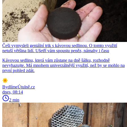
Češi vymysleli geniální trik s kávovou sedlinou. O tomto využití
netuší většina lidí. Ušetří vám spoustu peněz, námahy i času
Kávovou sedlinu, která vám zůstane na dně šálku, rozhodně
nevyhazujte. Má mnohem univerzálnější využití, než by se mohlo na
první pohled zdát.
BydlímeÚtulně.cz
dnes, 08:14
2 min