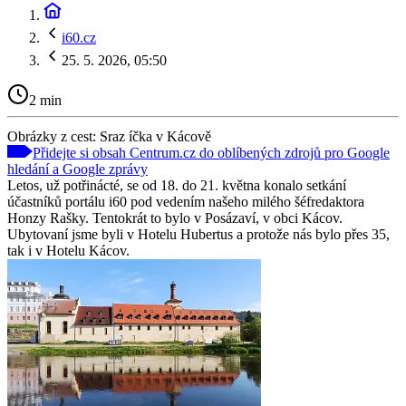
i60.cz
25. 5. 2026, 05:50
2 min
Obrázky z cest: Sraz íčka v Kácově
Přidejte si obsah Centrum.cz do oblíbených zdrojů pro Google
hledání a Google zprávy
Letos, už potřinácté, se od 18. do 21. května konalo setkání
účastníků portálu i60 pod vedením našeho milého šéfredaktora
Honzy Rašky. Tentokrát to bylo v Posázaví, v obci Kácov.
Ubytovaní jsme byli v Hotelu Hubertus a protože nás bylo přes 35,
tak i v Hotelu Kácov.