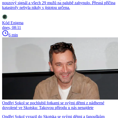
nouzový signál a všech 29 mužů na palubě zahynulo. Přesná příčina
katastrofy nebyla nikdy s jistotou určena.
Kód Enigma
dnes, 08:11
6 min
Ondřej Sokol se pochlubil fotkami se svými dětmi z nádherné
dovolené ve Skotsku: Takovou přírodu u nás nenajdete
Ondřej Sokol vyrazil do Skotska se svými dětmi a fanouškům