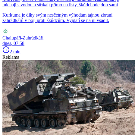
míchají s vodou a stříkají přímo na listy, škůdci odejdou sami
Kurkuma je díky svým nesčetným výhodám tajnou zbraní
zahrádkářů v boji proti škůdcům. Vyplatí se na ni vsadit.
Chalupáři-Zahrádkáři
dnes, 07:58
2 min
Reklama