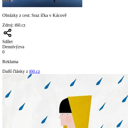
Obrázky z cest: Sraz íčka v Kácově
Zdroj
:
i60.cz
Sdílet
Denní
výzva
0
Reklama
Další články z
i60.cz