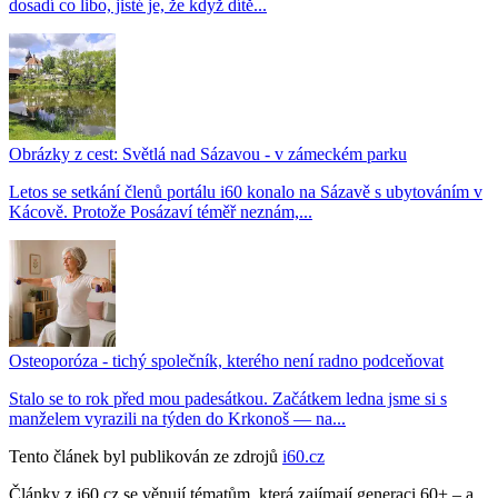
dosadí co libo, jisté je, že když dítě...
Obrázky z cest: Světlá nad Sázavou - v zámeckém parku
Letos se setkání členů portálu i60 konalo na Sázavě s ubytováním v
Kácově. Protože Posázaví téměř neznám,...
Osteoporóza - tichý společník, kterého není radno podceňovat
Stalo se to rok před mou padesátkou. Začátkem ledna jsme si s
manželem vyrazili na týden do Krkonoš — na...
Tento článek byl publikován ze zdrojů
i60.cz
Články z i60.cz se věnují tématům, která zajímají generaci 60+ – a