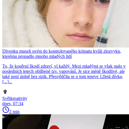
Dívenku museli uvést do kontrolovaného kómatu kvůli zlozvyku,
kterému propadlo mnoho mladých lidí
To, že kouření škodí zdraví, ví každý. Mezi mladými se však stalo v
posledních letech oblíbené tzv. vapování. Je sice méně škodlivé, ale
také není úplně bez rizik. Přesvědčila se o tom teprve 12letá dívka,
[...]...
Světkreativity
dnes, 07:34
2 min