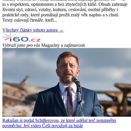
to s respektem, optimismem a bez zbytečných klišé. Obsah zahrnuje
životní styl, zdraví, vztahy, kulturu, cestování, osobní příběhy i
praktické rady, které pomáhají prožít zralý věk naplno a s chutí.
Texty oslovují čtenáře, kteří...
Všechny články tohoto autora →
Vybrali jsme pro vás
Magazíny a zajímavosti
Rakušan si podal Schillerovou, ze které udělal terč potupného
posměchu: Její video Češi považují za bizár