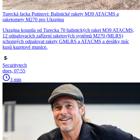
Turecká facka Putinovi: Balistické rakety M39 ATACMS a
raketomety M270 pro Ukrajinu
Ukrajina koupila od Turecka 70 balistických raket M39 ATACMS,
12 odpalovacích zařízení raketových systémů M270 (MLRS)
schopných odpalovat rakety GMLRS a ATACMS a desítky tisíc
kusů kazetové munice.
Securitytech
dnes, 07:55
3 min