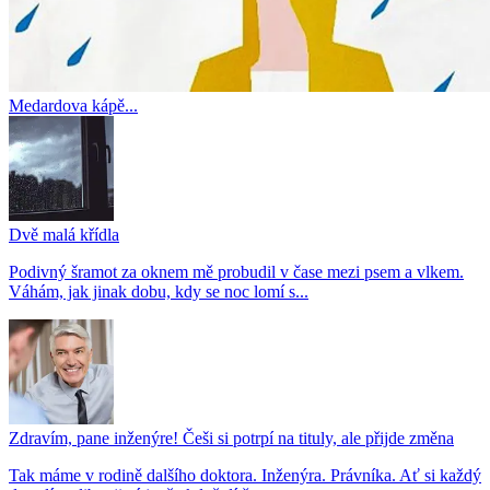
Medardova kápě...
Dvě malá křídla
Podivný šramot za oknem mě probudil v čase mezi psem a vlkem.
Váhám, jak jinak dobu, kdy se noc lomí s...
Zdravím, pane inženýre! Češi si potrpí na tituly, ale přijde změna
Tak máme v rodině dalšího doktora. Inženýra. Právníka. Ať si každý