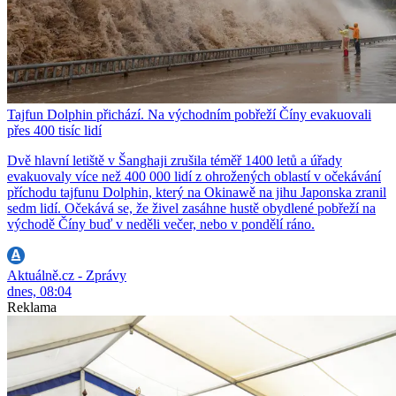
Tajfun Dolphin přichází. Na východním pobřeží Číny evakuovali
přes 400 tisíc lidí
Dvě hlavní letiště v Šanghaji zrušila téměř 1400 letů a úřady
evakuovaly více než 400 000 lidí z ohrožených oblastí v očekávání
příchodu tajfunu Dolphin, který na Okinawě na jihu Japonska zranil
sedm lidí. Očekává se, že živel zasáhne hustě obydlené pobřeží na
východě Číny buď v neděli večer, nebo v pondělí ráno.
Aktuálně.cz - Zprávy
dnes, 08:04
Reklama