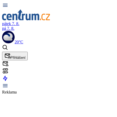
pátek 7. 8.
pá 7. 8.
20°C
Přihlášení
Reklama