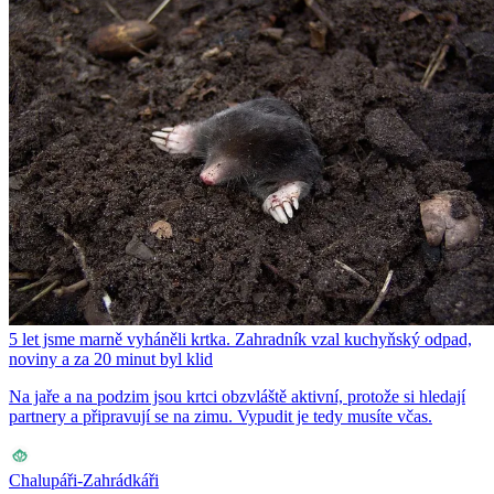
5 let jsme marně vyháněli krtka. Zahradník vzal kuchyňský odpad,
noviny a za 20 minut byl klid
Na jaře a na podzim jsou krtci obzvláště aktivní, protože si hledají
partnery a připravují se na zimu. Vypudit je tedy musíte včas.
Chalupáři-Zahrádkáři