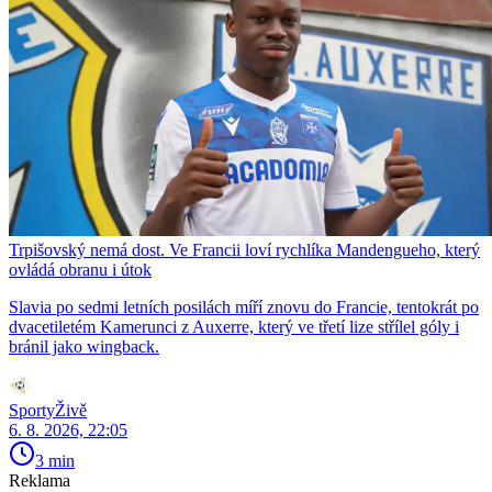
Trpišovský nemá dost. Ve Francii loví rychlíka Mandengueho, který
ovládá obranu i útok
Slavia po sedmi letních posilách míří znovu do Francie, tentokrát po
dvacetiletém Kamerunci z Auxerre, který ve třetí lize střílel góly i
bránil jako wingback.
SportyŽivě
6. 8. 2026, 22:05
3 min
Reklama