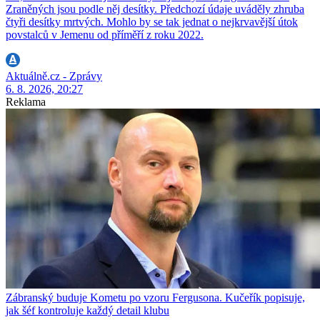
Zraněných jsou podle něj desítky. Předchozí údaje uváděly zhruba
čtyři desítky mrtvých. Mohlo by se tak jednat o nejkrvavější útok
povstalců v Jemenu od příměří z roku 2022.
Aktuálně.cz - Zprávy
6. 8. 2026, 20:27
Reklama
Zábranský buduje Kometu po vzoru Fergusona. Kučeřík popisuje,
jak šéf kontroluje každý detail klubu