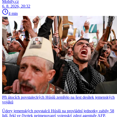
Mobify.cz
6. 8. 2026, 20:32
4 min
Při útocích povstaleckých Húsíů zemřelo na šest desítek jemenských
vojáků
Údery jemenských povstalců Húsíů na provládní jednotky zabily 58
lidí, řekl ve čtvrtek nejmenovaný vojenský zdroj agentuře AFP.