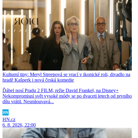
Kulturní tipy: Meryl Streepová se vrací v ikonické roli, divadlo na
hradě Kašperk i nová česká komedie
Ďábel nosí Pradu 2 FILM, režie David Frankel, na Disney+
Nekompromisní svět vysoké módy se po dvaceti letech od prvního
dílu vrátil. Nesmlouvavá...
HN.cz
6. 8. 2026, 22:00