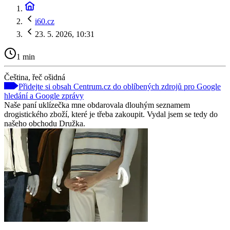
i60.cz
23. 5. 2026, 10:31
1 min
Čeština, řeč ošidná
Přidejte si obsah Centrum.cz do oblíbených zdrojů pro Google
hledání a Google zprávy
Naše paní uklízečka mne obdarovala dlouhým seznamem
drogistického zboží, které je třeba zakoupit. Vydal jsem se tedy do
našeho obchodu Družka.