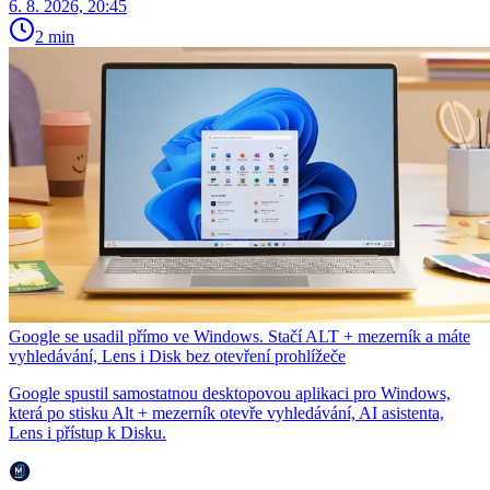
6. 8. 2026, 20:45
2 min
Google se usadil přímo ve Windows. Stačí ALT + mezerník a máte
vyhledávání, Lens i Disk bez otevření prohlížeče
Google spustil samostatnou desktopovou aplikaci pro Windows,
která po stisku Alt + mezerník otevře vyhledávání, AI asistenta,
Lens i přístup k Disku.