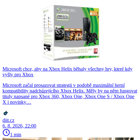
Microsoft chce, aby na Xbox Helix běhaly všechny hry, které kdy
vyšly pro Xbox
Microsoft začal prosazovat strategii v podobě maximální herní
kompatibility nadcházejícího Xbox Helix. Měly by na něm fungovat
tituly napsané pro Xbox 360, Xbox One, Xbox One S / Xbox One
X i novinky…
diit.cz
6. 8. 2026, 22:00
1 min