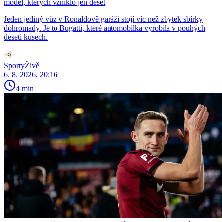
model, kterých vzniklo jen deset
Jeden jediný vůz v Ronaldově garáži stojí víc než zbytek sbírky
dohromady. Je to Bugatti, které automobilka vyrobila v pouhých
deseti kusech.
SportyŽivě
6. 8. 2026, 20:16
4 min