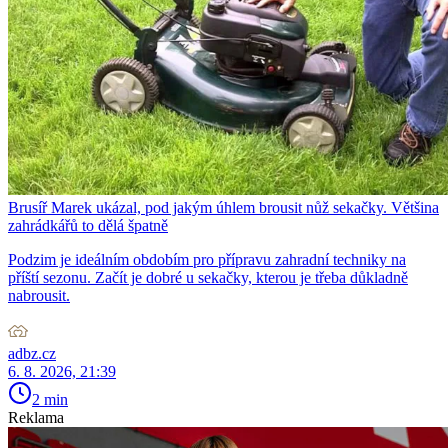
Brusíř Marek ukázal, pod jakým úhlem brousit nůž sekačky. Většina
zahrádkářů to dělá špatně
Podzim je ideálním obdobím pro přípravu zahradní techniky na
příští sezonu. Začít je dobré u sekačky, kterou je třeba důkladně
nabrousit.
adbz.cz
6. 8. 2026, 21:39
2 min
Reklama