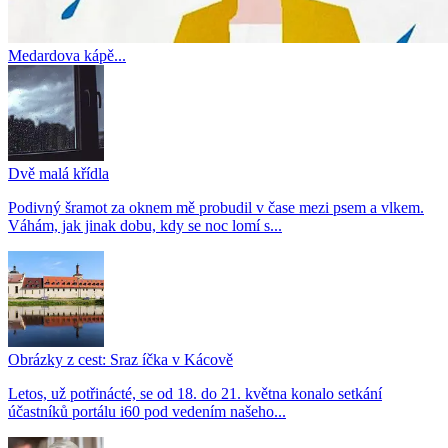
Medardova kápě...
Dvě malá křídla
Podivný šramot za oknem mě probudil v čase mezi psem a vlkem.
Váhám, jak jinak dobu, kdy se noc lomí s...
Obrázky z cest: Sraz íčka v Kácově
Letos, už potřinácté, se od 18. do 21. května konalo setkání
účastníků portálu i60 pod vedením našeho...