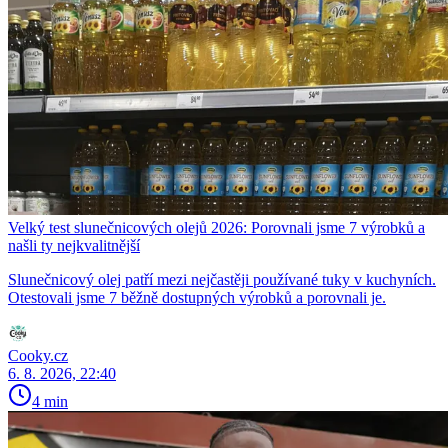
Velký test slunečnicových olejů 2026: Porovnali jsme 7 výrobků a
našli ty nejkvalitnější
Slunečnicový olej patří mezi nejčastěji používané tuky v kuchyních.
Otestovali jsme 7 běžně dostupných výrobků a porovnali je.
Cooky.cz
6. 8. 2026, 22:40
4 min