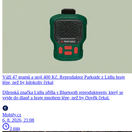
Váží 47 gramů a stojí 400 Kč. Reproduktor Parkside z Lidlu hraje
lépe, než by kdokoliv čekal
Dílenská značka Lidlu přišla s Bluetooth reproduktorem, který se
vejde do dlaně a hraje mnohem lépe, než by člověk čekal.
Mobify.cz
6. 8. 2026, 21:08
3 min