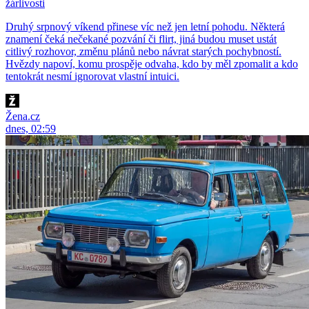
žárlivosti
Druhý srpnový víkend přinese víc než jen letní pohodu. Některá
znamení čeká nečekané pozvání či flirt, jiná budou muset ustát
citlivý rozhovor, změnu plánů nebo návrat starých pochybností.
Hvězdy napoví, komu prospěje odvaha, kdo by měl zpomalit a kdo
tentokrát nesmí ignorovat vlastní intuici.
Žena.cz
dnes, 02:59