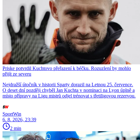
Priske potvrdil Kuchtovo přeřazení k béčku. Rozuzlení by mohlo
přijít ze severu
Nejdražší útočník v historii Sparty dorazil na Letnou 25. července.
O deset dní později chyběl Jan Kuchta v nominaci na Lyon úplně a
místo přípravy na Ligu mistrů odjel trénovat s třetiligovou rezervou.
SportWin
6. 8. 2026, 23:39
2 min