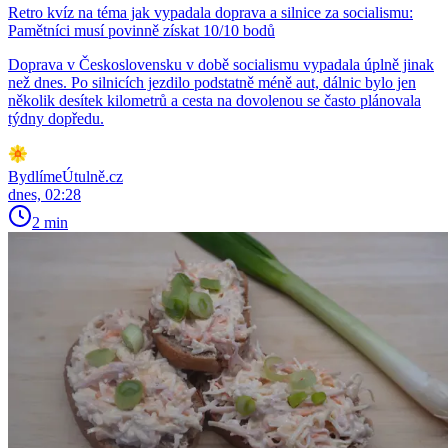
Retro kvíz na téma jak vypadala doprava a silnice za socialismu:
Pamětníci musí povinně získat 10/10 bodů
Doprava v Československu v době socialismu vypadala úplně jinak
než dnes. Po silnicích jezdilo podstatně méně aut, dálnic bylo jen
několik desítek kilometrů a cesta na dovolenou se často plánovala
týdny dopředu.
BydlímeÚtulně.cz
dnes, 02:28
2 min