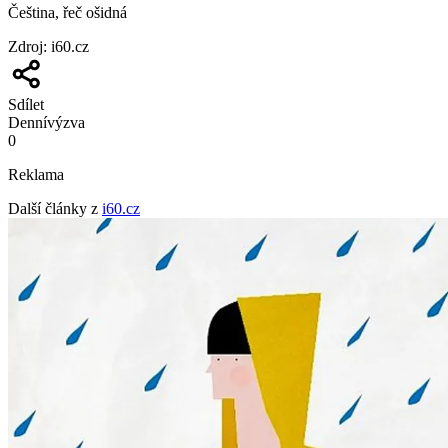
Čeština, řeč ošidná
Zdroj
:
i60.cz
Sdílet
Denní
výzva
0
Reklama
Další články z
i60.cz