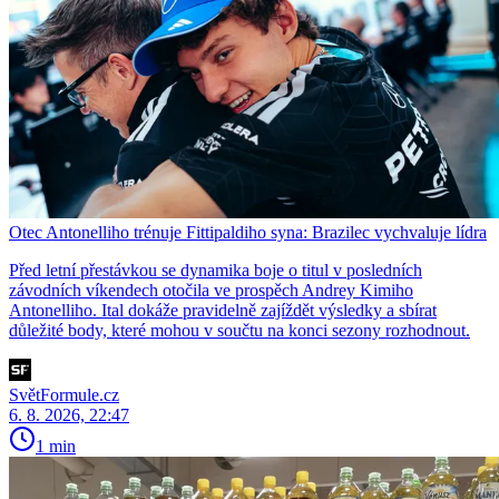
Otec Antonelliho trénuje Fittipaldiho syna: Brazilec vychvaluje lídra
Před letní přestávkou se dynamika boje o titul v posledních
závodních víkendech otočila ve prospěch Andrey Kimiho
Antonelliho. Ital dokáže pravidelně zajíždět výsledky a sbírat
důležité body, které mohou v součtu na konci sezony rozhodnout.
SvětFormule.cz
6. 8. 2026, 22:47
1 min