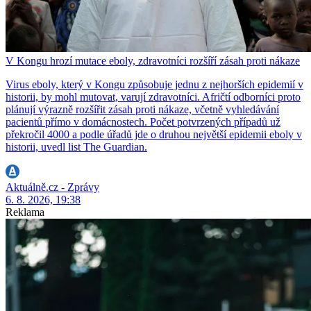
V Kongu hrozí mutace eboly, zdravotníci rozšíří zásah proti nákaze
Virus eboly, který v Kongu způsobuje jednu z nejhorších epidemií v
historii, by mohl mutovat, varují zdravotníci. Afričtí odborníci proto
plánují výrazně rozšířit zásah proti nákaze, včetně vyhledávání
pacientů přímo v domácnostech. Počet potvrzených případů už
překročil 4000 a podle úřadů jde o druhou největší epidemii eboly v
historii, uvedl list The Guardian.
Aktuálně.cz - Zprávy
6. 8. 2026, 19:38
Reklama