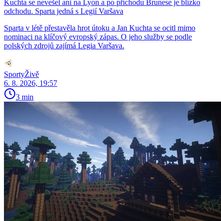
Kuchta se nevešel ani na Lyon a po příchodu Brunese je blízko
odchodu. Sparta jedná s Legií Varšava
Sparta v létě přestavěla hrot útoku a Jan Kuchta se ocitl mimo
nominaci na klíčový evropský zápas. O jeho služby se podle
polských zdrojů zajímá Legia Varšava.
SportyŽivě
6. 8. 2026, 19:57
3 min