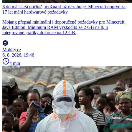
Kdo má starší počítač, možná si už nezahraje. Minecraft poprvé za
17 let mění hardwarové požadavky
Mojang přepsal minimální i doporučené požadavky pro Minecraft:
Java Edition. Minimum RAM vyskočilo ze 2 GB na 8, u
integrované grafiky dokonce na 12 GB.
Mobify.cz
6. 8. 2026, 19:46
4 min