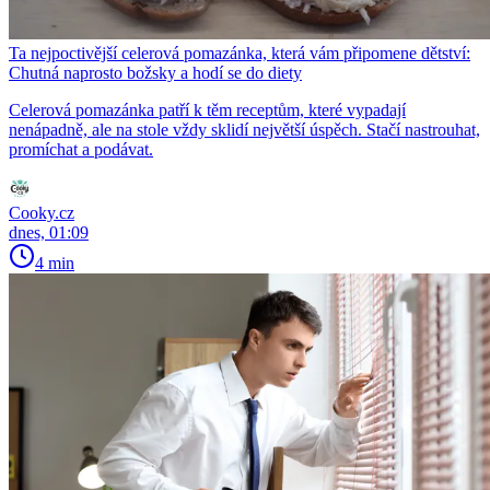
Ta nejpoctivější celerová pomazánka, která vám připomene dětství:
Chutná naprosto božsky a hodí se do diety
Celerová pomazánka patří k těm receptům, které vypadají
nenápadně, ale na stole vždy sklidí největší úspěch. Stačí nastrouhat,
promíchat a podávat.
Cooky.cz
dnes, 01:09
4 min