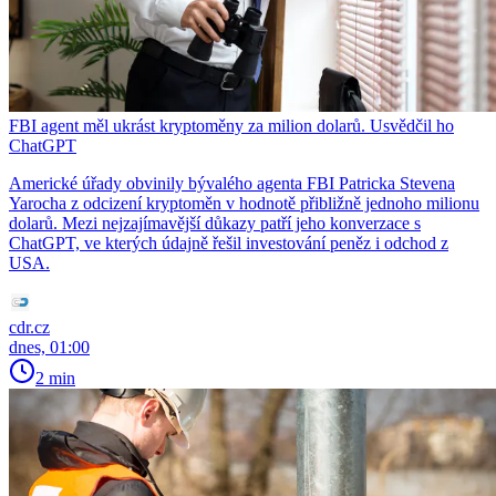
FBI agent měl ukrást kryptoměny za milion dolarů. Usvědčil ho
ChatGPT
Americké úřady obvinily bývalého agenta FBI Patricka Stevena
Yarocha z odcizení kryptoměn v hodnotě přibližně jednoho milionu
dolarů. Mezi nejzajímavější důkazy patří jeho konverzace s
ChatGPT, ve kterých údajně řešil investování peněz i odchod z
USA.
cdr.cz
dnes, 01:00
2 min