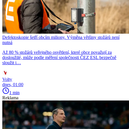
Defektoskopie šetří obcím miliony. Výměna většiny stožárů není
nutná
Až 80 % stožárů veřejného osvětlení, které obce považují za
dosloužilé, může podle měření společnosti ČEZ ESL bezpečně
sloužit i…
Volty
dnes, 01:00
1 min
Reklama