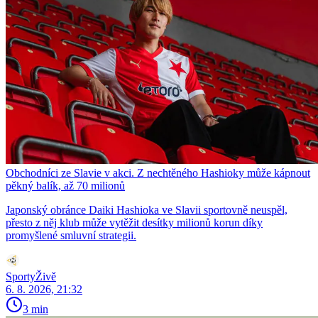
Obchodníci ze Slavie v akci. Z nechtěného Hashioky může kápnout
pěkný balík, až 70 milionů
Japonský obránce Daiki Hashioka ve Slavii sportovně neuspěl,
přesto z něj klub může vytěžit desítky milionů korun díky
promyšlené smluvní strategii.
SportyŽivě
6. 8. 2026, 21:32
3 min