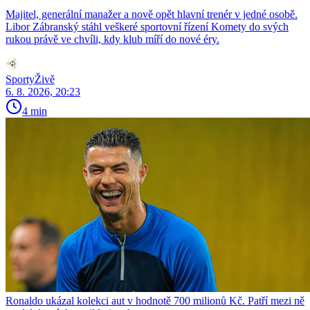
Majitel, generální manažer a nově opět hlavní trenér v jedné osobě.
Libor Zábranský stáhl veškeré sportovní řízení Komety do svých
rukou právě ve chvíli, kdy klub míří do nové éry.
SportyŽivě
6. 8. 2026, 20:23
4 min
Ronaldo ukázal kolekci aut v hodnotě 700 milionů Kč. Patří mezi ně