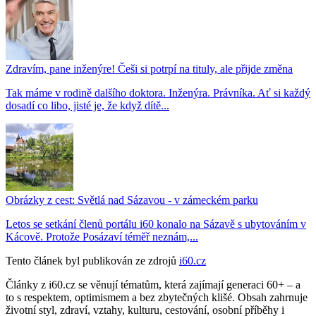
Zdravím, pane inženýre! Češi si potrpí na tituly, ale přijde změna
Tak máme v rodině dalšího doktora. Inženýra. Právníka. Ať si každý
dosadí co libo, jisté je, že když dítě...
Obrázky z cest: Světlá nad Sázavou - v zámeckém parku
Letos se setkání členů portálu i60 konalo na Sázavě s ubytováním v
Kácově. Protože Posázaví téměř neznám,...
Tento článek byl publikován ze zdrojů
i60.cz
Články z i60.cz se věnují tématům, která zajímají generaci 60+ – a
to s respektem, optimismem a bez zbytečných klišé. Obsah zahrnuje
životní styl, zdraví, vztahy, kulturu, cestování, osobní příběhy i