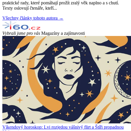
praktické rady, které pomáhají prožít zralý věk naplno a s chutí.
Texty oslovují čtenáře, kteří...
Všechny články tohoto autora →
Vybrali jsme pro vás
Magazíny a zajímavosti
Víkendový horoskop: Lvi rozjedou vášnivý flirt a Štíři propadnou