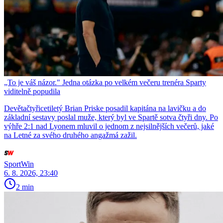
„To je váš názor." Jedna otázka po velkém večeru trenéra Sparty
viditelně popudila
Devětačtyřicetiletý Brian Priske posadil kapitána na lavičku a do
základní sestavy poslal muže, který byl ve Spartě sotva čtyři dny. Po
výhře 2:1 nad Lyonem mluvil o jednom z nejsilnějších večerů, jaké
na Letné za svého druhého angažmá zažil.
SportWin
6. 8. 2026, 23:40
2 min