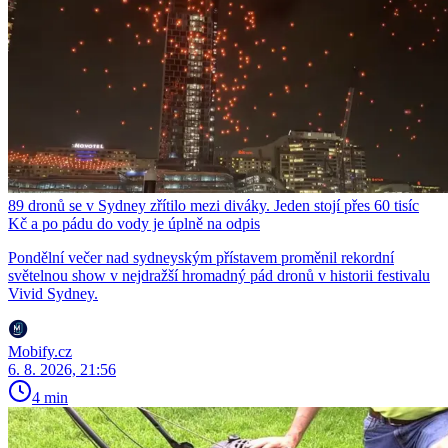
89 dronů se v Sydney zřítilo mezi diváky. Jeden stojí přes 60 tisíc
Kč a po pádu do vody je úplně na odpis
Pondělní večer nad sydneyským přístavem proměnil rekordní
světelnou show v nejdražší hromadný pád dronů v historii festivalu
Vivid Sydney.
Mobify.cz
6. 8. 2026, 21:56
4 min