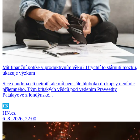
Mít finanční potíže v produktivním věku? Urychlí to stárnutí mozku,
ukazuje výzkum
Sice chudoba cti netratí, ale mít neustále hluboko do kapsy není nic
příjemného. Tým britských vědců pod vedením Praveethy
Patalayové z londýnské...
HN.cz
6. 8. 2026, 22:00