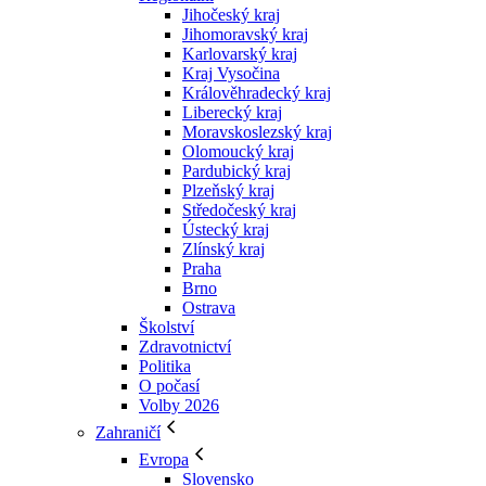
Jihočeský kraj
Jihomoravský kraj
Karlovarský kraj
Kraj Vysočina
Králověhradecký kraj
Liberecký kraj
Moravskoslezský kraj
Olomoucký kraj
Pardubický kraj
Plzeňský kraj
Středočeský kraj
Ústecký kraj
Zlínský kraj
Praha
Brno
Ostrava
Školství
Zdravotnictví
Politika
O počasí
Volby 2026
Zahraničí
Evropa
Slovensko