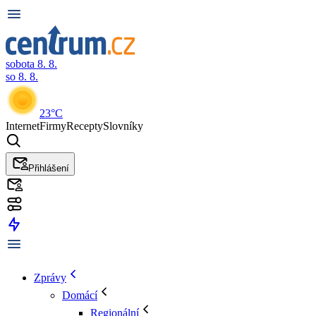
sobota 8. 8.
so 8. 8.
23°C
Internet
Firmy
Recepty
Slovníky
Přihlášení
Zprávy
Domácí
Regionální