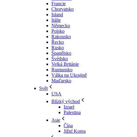
Francie
Chorvatsko
Island
Itálie
Německo
Polsko
Rakousko
Řecko
Rusko
Španělsko
Švédsko
Velká Británie
Rumunsko
Válka na Ukrajině
Maďarsko
Svět
USA
Blízký východ
Izrael
Palestina
Asie
Čína
Jižní Korea