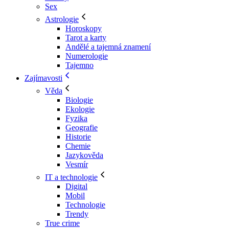
Sex
Astrologie
Horoskopy
Tarot a karty
Andělé a tajemná znamení
Numerologie
Tajemno
Zajímavosti
Věda
Biologie
Ekologie
Fyzika
Geografie
Historie
Chemie
Jazykověda
Vesmír
IT a technologie
Digital
Mobil
Technologie
Trendy
True crime