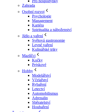
Pro hospodyňky
Zahrada
Osobní rozvoj
Psychologie
Management
Kariéra
Spiritualita a náboženství
Jídlo a vaření
Světová gastronomie
Levné vaření
Kulinářské triky
Mazlíčci
Kočky
Pejskové
Hobby
Modelářství
Včelařství
Rybaření
Letectví
Automobilismus
Adrenalin
Sběratelství
Houbaření