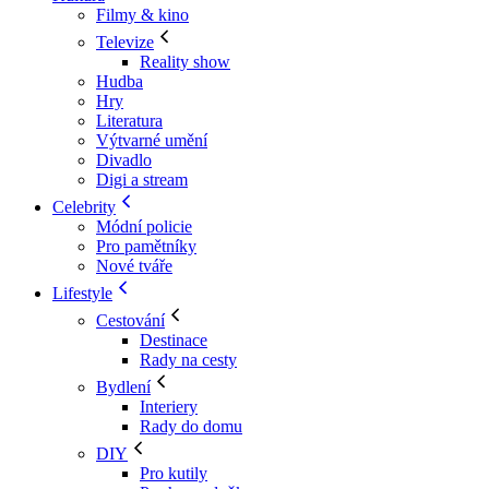
Filmy & kino
Televize
Reality show
Hudba
Hry
Literatura
Výtvarné umění
Divadlo
Digi a stream
Celebrity
Módní policie
Pro pamětníky
Nové tváře
Lifestyle
Cestování
Destinace
Rady na cesty
Bydlení
Interiery
Rady do domu
DIY
Pro kutily