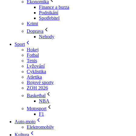
Ekonomika
Finance a burza
Podnikání
Spotřebitel
Krimi
Doprava
Nehody
Sport
Hokej
Fotbal
Tenis
Lyžování
Cyklistika
Atletika
Bojové sporty
ZOH 2026
Basketbal
NBA
Motosport
F1
Auto-moto
Elektromobily
Kultura