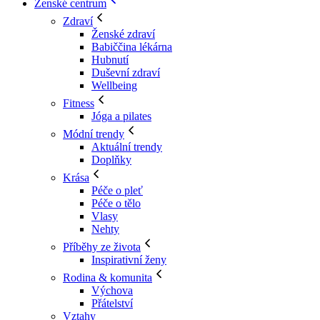
Ženské centrum
Zdraví
Ženské zdraví
Babiččina lékárna
Hubnutí
Duševní zdraví
Wellbeing
Fitness
Jóga a pilates
Módní trendy
Aktuální trendy
Doplňky
Krása
Péče o pleť
Péče o tělo
Vlasy
Nehty
Příběhy ze života
Inspirativní ženy
Rodina & komunita
Výchova
Přátelství
Vztahy