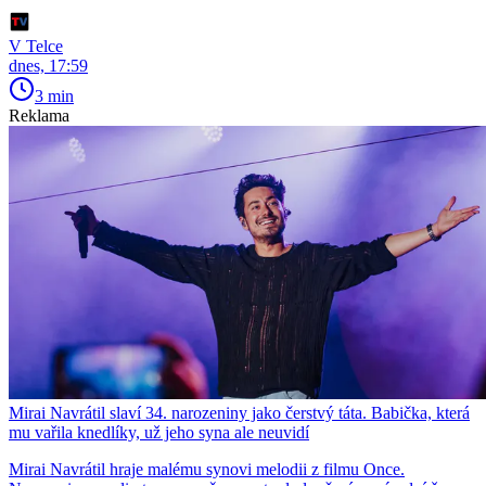
V Telce
dnes, 17:59
3 min
Reklama
Mirai Navrátil slaví 34. narozeniny jako čerstvý táta. Babička, která
mu vařila knedlíky, už jeho syna ale neuvidí
Mirai Navrátil hraje malému synovi melodii z filmu Once.