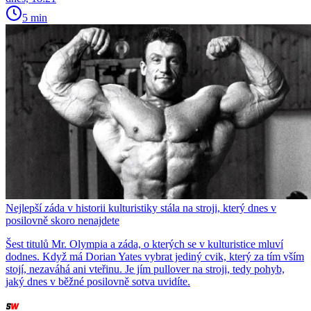
5 min
Nejlepší záda v historii kulturistiky stála na stroji, který dnes v
posilovně skoro nenajdete
Šest titulů Mr. Olympia a záda, o kterých se v kulturistice mluví
dodnes. Když má Dorian Yates vybrat jediný cvik, který za tím vším
stojí, nezaváhá ani vteřinu. Je jím pullover na stroji, tedy pohyb,
jaký dnes v běžné posilovně sotva uvidíte.