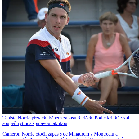
Tenista Norrie převlékl během zápasu 8 triček. Podle kritiků vzal
soupeři rytmus špinavou taktikou
Cameron Norrie otočil zápas s de Minaurem v Montrealu a