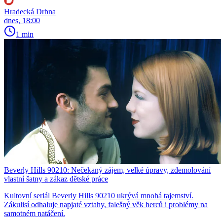
Hradecká Drbna
dnes, 18:00
1 min
Beverly Hills 90210: Nečekaný zájem, velké úpravy, zdemolování
vlastní šatny a zákaz dětské práce
Kultovní seriál Beverly Hills 90210 ukrývá mnohá tajemství.
Zákulisí odhaluje napjaté vztahy, falešný věk herců i problémy na
samotném natáčení.