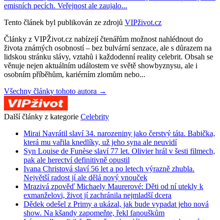
emisních pecích. Veřejnost ale zaujalo...
Tento článek byl publikován ze zdrojů
VIPživot.cz
Články z VIPŽivot.cz nabízejí čtenářům možnost nahlédnout do
života známých osobností – bez bulvární senzace, ale s důrazem na
lidskou stránku slávy, vztahů i každodenní reality celebrit. Obsah se
věnuje nejen aktuálním událostem ve světě showbyznysu, ale i
osobním příběhům, kariérním zlomům nebo...
Všechny články tohoto autora →
Další články z kategorie
Celebrity
Mirai Navrátil slaví 34. narozeniny jako čerstvý táta. Babička,
která mu vařila knedlíky, už jeho syna ale neuvidí
Syn Louise de Funèse slaví 77 let. Olivier hrál v šesti filmech,
pak ale herectví definitivně opustil
Ivana Christová slaví 56 let a po letech výrazně zhubla.
Největší radost jí ale dělá nový vnouček
Mrazivá zpověď Michaely Maurerové: Děti od ní utekly k
exmanželovi, život jí zachránila nejmladší dcera
Dědek odešel z Primy a ukázal, jak bude vypadat jeho nová
show. Na kšandy zapomeňte, řekl fanouškům