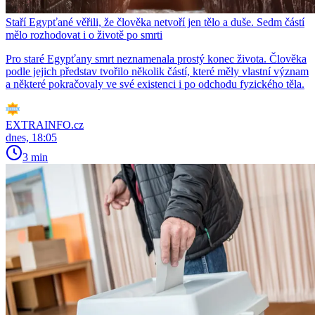
Staří Egypťané věřili, že člověka netvoří jen tělo a duše. Sedm částí
mělo rozhodovat i o životě po smrti
Pro staré Egypťany smrt neznamenala prostý konec života. Člověka
podle jejich představ tvořilo několik částí, které měly vlastní význam
a některé pokračovaly ve své existenci i po odchodu fyzického těla.
EXTRAINFO.cz
dnes, 18:05
3 min