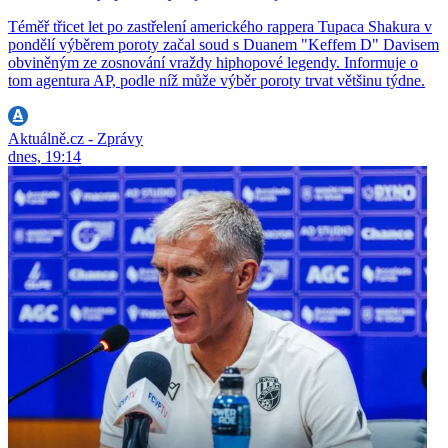
Téměř třicet let po zastřelení amerického rappera Tupaca Shakura v
pondělí výběrem poroty začal soud s Duanem "Keffem D" Davisem
obviněným ze zosnování vraždy hiphopové legendy. Informuje o
tom agentura AP, podle níž může výběr poroty trvat většinu týdne.
Aktuálně.cz - Zprávy
dnes, 19:14