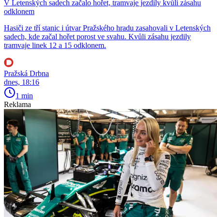
V Letenských sadech začalo hořet, tramvaje jezdily kvůli zásahu
odklonem
Hasiči ze tří stanic i útvar Pražského hradu zasahovali v Letenských
sadech, kde začal hořet porost ve svahu. Kvůli zásahu jezdily
tramvaje linek 12 a 15 odklonem.
Pražská Drbna
dnes, 18:16
1 min
Reklama