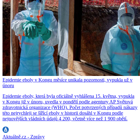
Epidemie eboly v Kongu měsíce unikala pozornosti, vypukla už v
únoru
Epidemie eboly, která byla oficiálně vyhlášena 15. května, vypukla
v Kongu již v únoru, uvedla v pondělí podle agentury AP Světová
zdravotnická organizace (WHO). Počet potvrzených případů nákazy
této nejrychleji se šířící eboly v historii dosáhl v Kongu podle
nejnovějších vládních údajů 4 200, včetně více než 1 900 obětí.
Aktuálně.cz - Zprávy