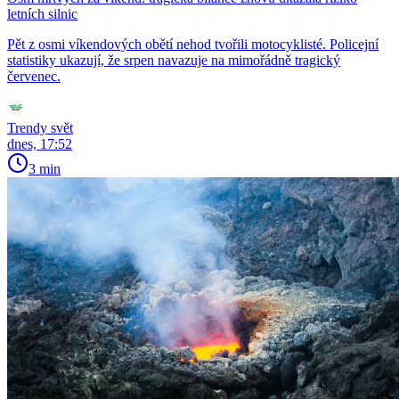
letních silnic
Pět z osmi víkendových obětí nehod tvořili motocyklisté. Policejní
statistiky ukazují, že srpen navazuje na mimořádně tragický
červenec.
Trendy svět
dnes, 17:52
3 min