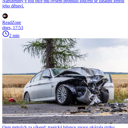
Narozeniny v roli otce mu ovšem protnulo loučení se zásadní ženou
jeho dětství.
ReadZone
dnes, 17:53
2 min
Osm mrtvých za víkend: tragická bilance znovu ukázala riziko