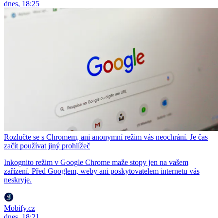
dnes, 18:25
Rozlučte se s Chromem, ani anonymní režim vás neochrání. Je čas
začít používat jiný prohlížeč
Inkognito režim v Google Chrome maže stopy jen na vašem
zařízení. Před Googlem, weby ani poskytovatelem internetu vás
neskryje.
Mobify.cz
dnes, 18:21