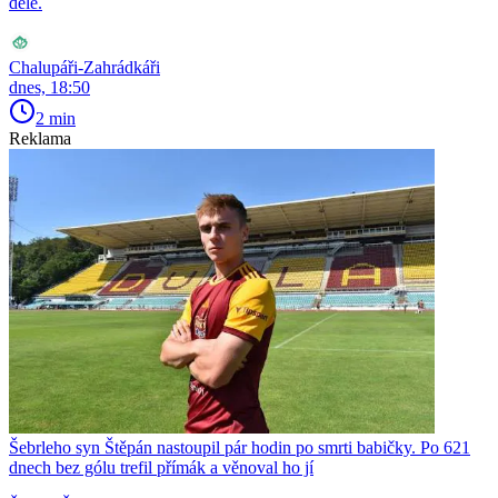
déle.
Chalupáři-Zahrádkáři
dnes, 18:50
2 min
Reklama
Šebrleho syn Štěpán nastoupil pár hodin po smrti babičky. Po 621
dnech bez gólu trefil přímák a věnoval ho jí