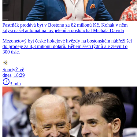
Pastrňák prodává byt v Bostonu za 82 milionů Kč. Kohák v něm
kdysi našel automat na lov jelenů a poslouchal Michala Davida
Mezonetový byt české hokejové hvězdy na bostonském nábřeží šel
do prodeje za 4,3 milionu dolarů. Během šesti týdnů ale zlevnil o
300 tisíc.
SportyŽivě
dnes, 18:29
3 min