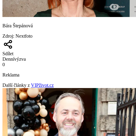
Bára Štepánová
Zdroj
:
Nextfoto
Sdílet
Denní
výzva
0
Reklama
Další články z
VIPživot.cz