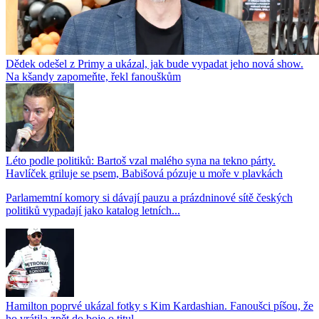
Dědek odešel z Primy a ukázal, jak bude vypadat jeho nová show.
Na kšandy zapomeňte, řekl fanouškům
Léto podle politiků: Bartoš vzal malého syna na tekno párty.
Havlíček griluje se psem, Babišová pózuje u moře v plavkách
Parlamemtní komory si dávají pauzu a prázdninové sítě českých
politiků vypadají jako katalog letních...
Hamilton poprvé ukázal fotky s Kim Kardashian. Fanoušci píšou, že
ho vrátila zpět do boje o titul