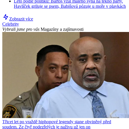
Léto podle politiků: Bartoš vzal malého syna na tekno párty.
Havlíček griluje se psem, Babišová pózuje u moře v plavkách
Zobrazit více
Celebrity
Vybrali jsme pro vás
Magazíny a zajímavosti
Třicet let po vraždě hiphopové legendy stane obviněný před
soudem. Ze čtyř podezřelých je naživu už jen on