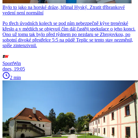
Bylo to jako na horské dráze, hřímal Hyský. Ztratit tříbrankové
vedení není normální
Po třech úvodních kolech se pod ním nebezpečně kýve trenérské
křeslo a v médiích se objevují čím dál častěji spekulace o jeho konci.
Ono už tomu tak bylo před týdnem po nezdaru se Zbrojovkou, po
sobotní divoké přestřelce 5:5 na půdě Teplic se tento stav nezměnil,
spíše zintenzivnil.
SportWin
dnes, 19:05
2 min