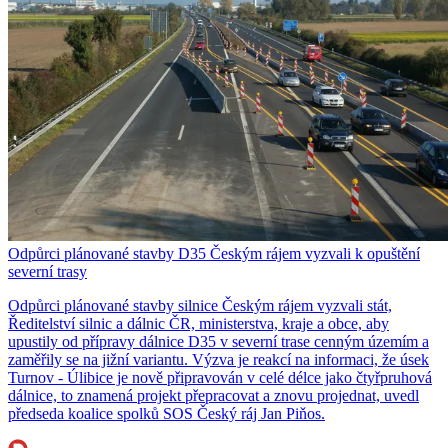
Odpůrci plánované stavby D35 Českým rájem vyzvali k opuštění
severní trasy
Odpůrci plánované stavby silnice Českým rájem vyzvali stát,
Ředitelství silnic a dálnic ČR, ministerstva, kraje a obce, aby
upustily od přípravy dálnice D35 v severní trase cenným územím a
zaměřily se na jižní variantu. Výzva je reakcí na informaci, že úsek
Turnov - Úlibice je nově připravován v celé délce jako čtyřpruhová
dálnice, to znamená projekt přepracovat a znovu projednat, uvedl
předseda koalice spolků SOS Český ráj Jan Piňos.