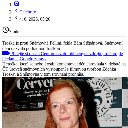
Celebrity
4. 6. 2026, 05:20
3 min
Troška je proti Sněmovně Fellini, řekla Bára Štěpánová. Sněmovní
dění nazvala podřadnou fraškou
Přidejte si obsah Centrum.cz do oblíbených zdrojů pro Google
hledání a Google zprávy
Herečka, která se nebojí ostře komentovat dění, srovnala v debatě na
ČT úroveň sněmovních vystoupení s filmovou tvorbou Zdeňka
Trošky, a Sněmovna v tom srovnání prohrála.