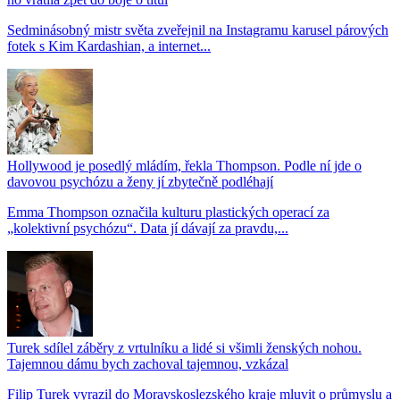
Sedminásobný mistr světa zveřejnil na Instagramu karusel párových
fotek s Kim Kardashian, a internet...
Hollywood je posedlý mládím, řekla Thompson. Podle ní jde o
davovou psychózu a ženy jí zbytečně podléhají
Emma Thompson označila kulturu plastických operací za
„kolektivní psychózu“. Data jí dávají za pravdu,...
Turek sdílel záběry z vrtulníku a lidé si všimli ženských nohou.
Tajemnou dámu bych zachoval tajemnou, vzkázal
Filip Turek vyrazil do Moravskoslezského kraje mluvit o průmyslu a