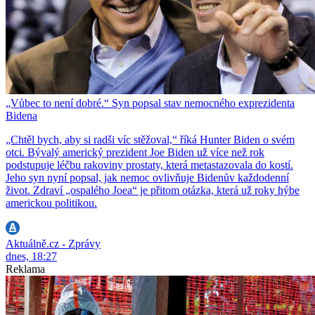
„Vůbec to není dobré.“ Syn popsal stav nemocného exprezidenta
Bidena
„Chtěl bych, aby si radši víc stěžoval,“ říká Hunter Biden o svém
otci. Bývalý americký prezident Joe Biden už více než rok
podstupuje léčbu rakoviny prostaty, která metastazovala do kostí.
Jeho syn nyní popsal, jak nemoc ovlivňuje Bidenův každodenní
život. Zdraví „ospalého Joea“ je přitom otázka, která už roky hýbe
americkou politikou.
Aktuálně.cz - Zprávy
dnes, 18:27
Reklama