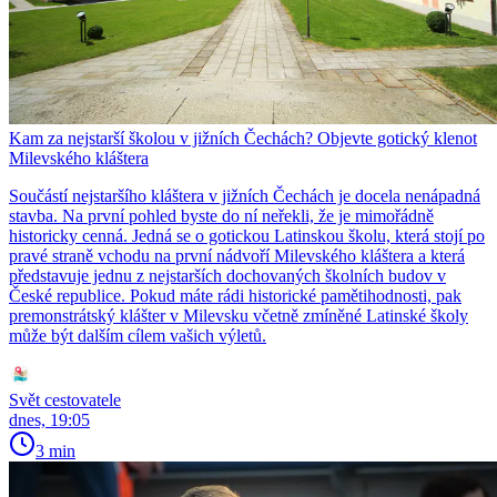
Kam za nejstarší školou v jižních Čechách? Objevte gotický klenot
Milevského kláštera
Součástí nejstaršího kláštera v jižních Čechách je docela nenápadná
stavba. Na první pohled byste do ní neřekli, že je mimořádně
historicky cenná. Jedná se o gotickou Latinskou školu, která stojí po
pravé straně vchodu na první nádvoří Milevského kláštera a která
představuje jednu z nejstarších dochovaných školních budov v
České republice. Pokud máte rádi historické pamětihodnosti, pak
premonstrátský klášter v Milevsku včetně zmíněné Latinské školy
může být dalším cílem vašich výletů.
Svět cestovatele
dnes, 19:05
3 min