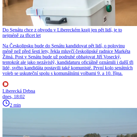
Do Senátu chce z obvodu v Libereckém kraji jen pět lidí, je to
nejméně za třicet let
Na Českolipsku bude do Senátu kandidovat pět lidí, o polovinu
méně než před šesti lety, řekla mluvčí českolipské radnice Markéta
Žitná. Post v Senátu bude už podruhé obhajovat Jiří Vosecký,
tentokrát ale jako nezávislý, kandidaturu oficiálně oznámili i další tři
lidé, svého kandidáta postavili také komunisté. První kolo senátních
voleb se uskuteční spolu s komunálními volbami 9. a 10. října.
Liberecká Drbna
dnes, 18:02
2 min