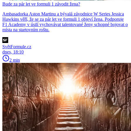
Bude za pár let ve formuli 1 závodit žena?
Ambasadorka Aston Martinu a bývalá závodnice W Series Jessica
Hawkins věří, že se za pár let ve formuli 1 objeví žena. Podporuje
F1 Academy v úsilí vychovávat talentované ženy schopné bojovat o
místa na startovním roštu.
SvětFormule.cz
dnes, 18:10
2 min