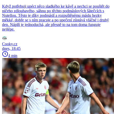
Když potřebuji upéct něco sladkého ke kávě a nechci se pouštět do
ničeho zdlouhavého, sáhnu po těchto podmáslových šátečcích s
Nutellou. Těsto je díky podmáslí a rozpuštěnému máslu hezky
měkké, dobře se s ním pracuje a po upečení zůstává vláčné i druhý
den. Náplň je jednoduchá, ale přesně to na tom doma funguje
nejlépe.
Cooky.cz
dnes, 18:45
4 min