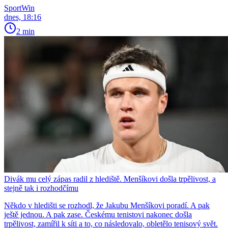
SportWin
dnes, 18:16
2 min
Divák mu celý zápas radil z hlediště. Menšíkovi došla trpělivost, a
stejně tak i rozhodčímu
Někdo v hledišti se rozhodl, že Jakubu Menšíkovi poradí. A pak
ještě jednou. A pak zase. Českému tenistovi nakonec došla
trpělivost, zamířil k síti a to, co následovalo, obletělo tenisový svět.