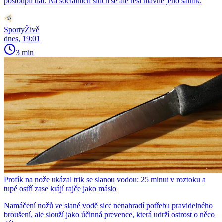
postoupil dál. Na sociálních sítích se ale řeší hlavně jeho šatník.
SportyŽivě
dnes, 19:01
3 min
Profík na nože ukázal trik se slanou vodou: 25 minut v roztoku a
tupé ostří zase krájí rajče jako máslo
Namáčení nožů ve slané vodě sice nenahradí potřebu pravidelného
broušení, ale slouží jako účinná prevence, která udrží ostrost o něco