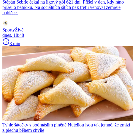
Štěpán Šebrle čekal na ligový gól 621 dní. Přišel v den, kdy ráno
přišel o babičku. Na sociálních sítích pak trefu věnoval zemřelé
babičce.
SportyŽivě
dnes, 18:48
3 min
Tyhle šátečky s podmáslím plněné Nutellou jsou tak jemné, že zmizí
z plechu během chvíle