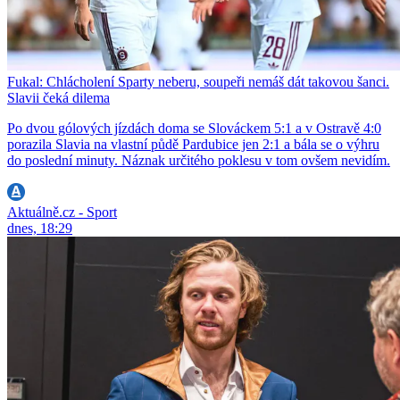
Fukal: Chlácholení Sparty neberu, soupeři nemáš dát takovou šanci.
Slavii čeká dilema
Po dvou gólových jízdách doma se Slováckem 5:1 a v Ostravě 4:0
porazila Slavia na vlastní půdě Pardubice jen 2:1 a bála se o výhru
do poslední minuty. Náznak určitého poklesu v tom ovšem nevidím.
Aktuálně.cz - Sport
dnes, 18:29