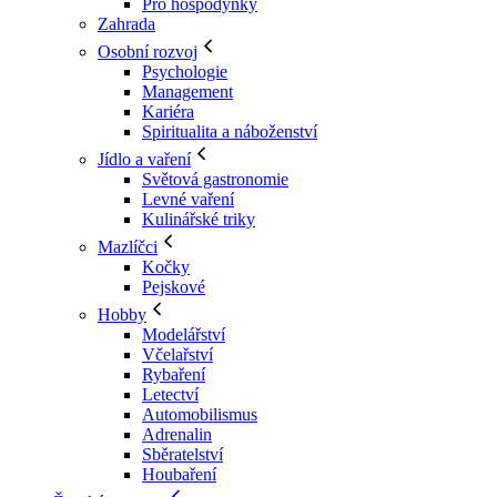
Pro hospodyňky
Zahrada
Osobní rozvoj
Psychologie
Management
Kariéra
Spiritualita a náboženství
Jídlo a vaření
Světová gastronomie
Levné vaření
Kulinářské triky
Mazlíčci
Kočky
Pejskové
Hobby
Modelářství
Včelařství
Rybaření
Letectví
Automobilismus
Adrenalin
Sběratelství
Houbaření