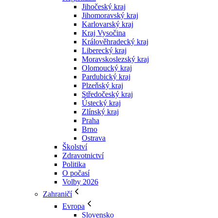
Jihočeský kraj
Jihomoravský kraj
Karlovarský kraj
Kraj Vysočina
Králověhradecký kraj
Liberecký kraj
Moravskoslezský kraj
Olomoucký kraj
Pardubický kraj
Plzeňský kraj
Středočeský kraj
Ústecký kraj
Zlínský kraj
Praha
Brno
Ostrava
Školství
Zdravotnictví
Politika
O počasí
Volby 2026
Zahraničí
Evropa
Slovensko