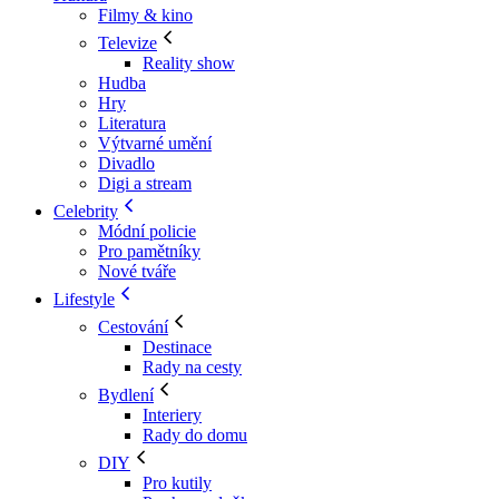
Filmy & kino
Televize
Reality show
Hudba
Hry
Literatura
Výtvarné umění
Divadlo
Digi a stream
Celebrity
Módní policie
Pro pamětníky
Nové tváře
Lifestyle
Cestování
Destinace
Rady na cesty
Bydlení
Interiery
Rady do domu
DIY
Pro kutily