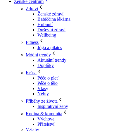
Ženské centrum
Zdraví
Ženské zdraví
Babiččina lékárna
Hubnutí
Duševní zdraví
Wellbeing
Fitness
Jóga a pilates
Módní trendy
Aktuální trendy
Doplňky
Krása
Péče o pleť
Péče o tělo
Vlasy
Nehty
Příběhy ze života
Inspirativní ženy
Rodina & komunita
Výchova
Přátelství
Vztahy