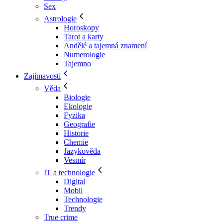
Sex
Astrologie
Horoskopy
Tarot a karty
Andělé a tajemná znamení
Numerologie
Tajemno
Zajímavosti
Věda
Biologie
Ekologie
Fyzika
Geografie
Historie
Chemie
Jazykověda
Vesmír
IT a technologie
Digital
Mobil
Technologie
Trendy
True crime