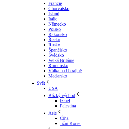
Francie
Chorvatsko
Island
Itálie
Německo
Polsko
Rakousko
Řecko
Rusko
Španělsko
Švédsko
Velká Británie
Rumunsko
Válka na Ukrajině
Maďarsko
Svět
USA
Blízký východ
Izrael
Palestina
Asie
Čína
Jižní Korea