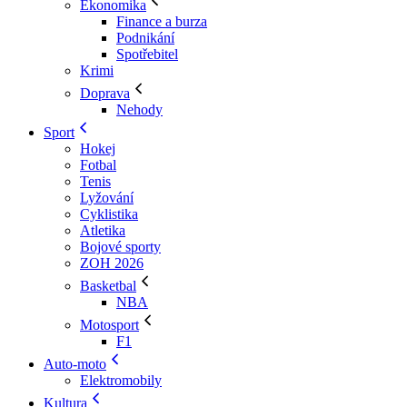
Ekonomika
Finance a burza
Podnikání
Spotřebitel
Krimi
Doprava
Nehody
Sport
Hokej
Fotbal
Tenis
Lyžování
Cyklistika
Atletika
Bojové sporty
ZOH 2026
Basketbal
NBA
Motosport
F1
Auto-moto
Elektromobily
Kultura