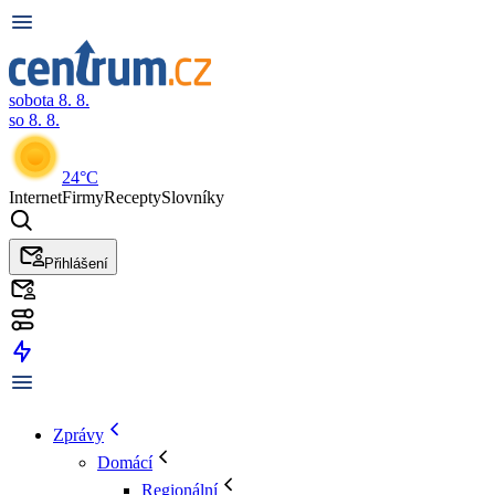
sobota 8. 8.
so 8. 8.
24°C
Internet
Firmy
Recepty
Slovníky
Přihlášení
Zprávy
Domácí
Regionální