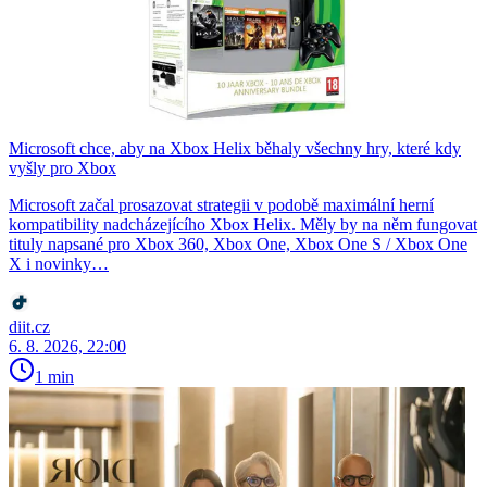
Microsoft chce, aby na Xbox Helix běhaly všechny hry, které kdy
vyšly pro Xbox
Microsoft začal prosazovat strategii v podobě maximální herní
kompatibility nadcházejícího Xbox Helix. Měly by na něm fungovat
tituly napsané pro Xbox 360, Xbox One, Xbox One S / Xbox One
X i novinky…
diit.cz
6. 8. 2026, 22:00
1 min