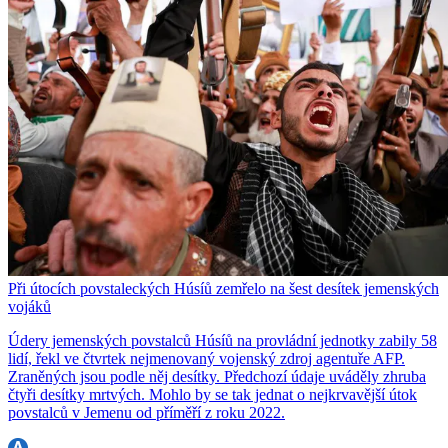
Při útocích povstaleckých Húsíů zemřelo na šest desítek jemenských
vojáků
Údery jemenských povstalců Húsíů na provládní jednotky zabily 58
lidí, řekl ve čtvrtek nejmenovaný vojenský zdroj agentuře AFP.
Zraněných jsou podle něj desítky. Předchozí údaje uváděly zhruba
čtyři desítky mrtvých. Mohlo by se tak jednat o nejkrvavější útok
povstalců v Jemenu od příměří z roku 2022.