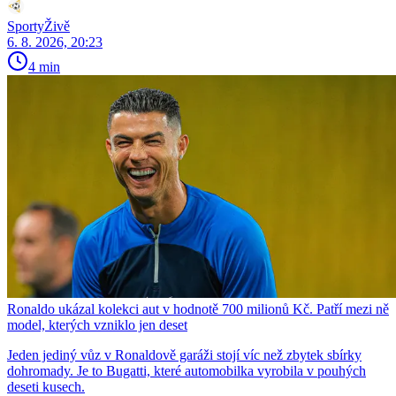
SportyŽivě
6. 8. 2026, 20:23
4 min
Ronaldo ukázal kolekci aut v hodnotě 700 milionů Kč. Patří mezi ně
model, kterých vzniklo jen deset
Jeden jediný vůz v Ronaldově garáži stojí víc než zbytek sbírky
dohromady. Je to Bugatti, které automobilka vyrobila v pouhých
deseti kusech.