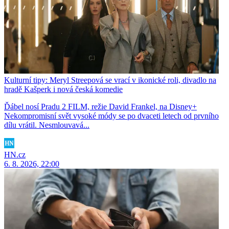
Kulturní tipy: Meryl Streepová se vrací v ikonické roli, divadlo na
hradě Kašperk i nová česká komedie
Ďábel nosí Pradu 2 FILM, režie David Frankel, na Disney+
Nekompromisní svět vysoké módy se po dvaceti letech od prvního
dílu vrátil. Nesmlouvavá...
HN.cz
6. 8. 2026, 22:00