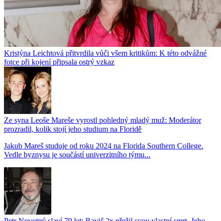
Kristýna Leichtová přitvrdila vůči všem kritikům: K této odvážné
fotce při kojení připsala ostrý vzkaz
Ze syna Leoše Mareše vyrostl pohledný mladý muž: Moderátor
prozradil, kolik stojí jeho studium na Floridě
Jakub Mareš studuje od roku 2024 na Florida Southern College.
Vedle byznysu je součástí univerzitního týmu...
Petr Novotný slaví 79 let: Bavič 2x přežil svou vlastní smrt. Jeho