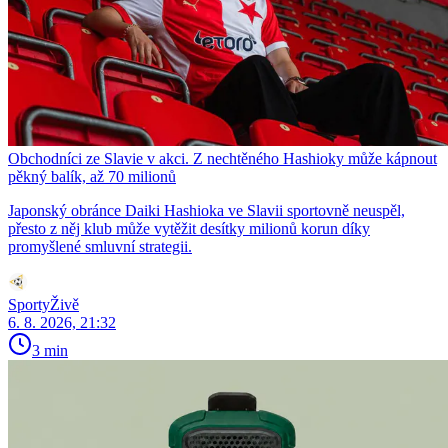
Obchodníci ze Slavie v akci. Z nechtěného Hashioky může kápnout
pěkný balík, až 70 milionů
Japonský obránce Daiki Hashioka ve Slavii sportovně neuspěl,
přesto z něj klub může vytěžit desítky milionů korun díky
promyšlené smluvní strategii.
SportyŽivě
6. 8. 2026, 21:32
3 min