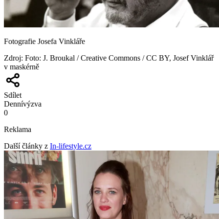
Fotografie Josefa Vinkláře
Zdroj
:
Foto: J. Broukal / Creative Commons / CC BY, Josef Vinklář
v maskérně
Sdílet
Denní
výzva
0
Reklama
Další články z
In-lifestyle.cz