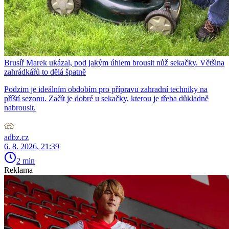
Brusíř Marek ukázal, pod jakým úhlem brousit nůž sekačky. Většina
zahrádkářů to dělá špatně
Podzim je ideálním obdobím pro přípravu zahradní techniky na
příští sezonu. Začít je dobré u sekačky, kterou je třeba důkladně
nabrousit.
adbz.cz
6. 8. 2026, 21:39
2 min
Reklama