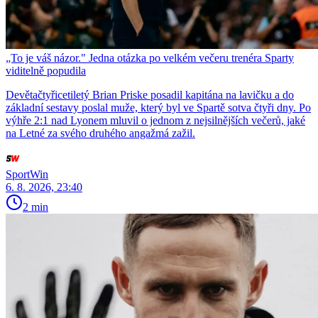
„To je váš názor." Jedna otázka po velkém večeru trenéra Sparty
viditelně popudila
Devětačtyřicetiletý Brian Priske posadil kapitána na lavičku a do
základní sestavy poslal muže, který byl ve Spartě sotva čtyři dny. Po
výhře 2:1 nad Lyonem mluvil o jednom z nejsilnějších večerů, jaké
na Letné za svého druhého angažmá zažil.
SportWin
6. 8. 2026, 23:40
2 min