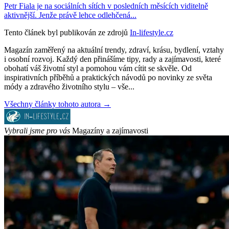
Petr Fiala je na sociálních sítích v posledních měsících viditelně
aktivnější. Jenže právě lehce odlehčená...
Tento článek byl publikován ze zdrojů
In-lifestyle.cz
Magazín zaměřený na aktuální trendy, zdraví, krásu, bydlení, vztahy
i osobní rozvoj. Každý den přinášíme tipy, rady a zajímavosti, které
obohatí váš životní styl a pomohou vám cítit se skvěle. Od
inspirativních příběhů a praktických návodů po novinky ze světa
módy a zdravého životního stylu – vše...
Všechny články tohoto autora →
Vybrali jsme pro vás
Magazíny a zajímavosti