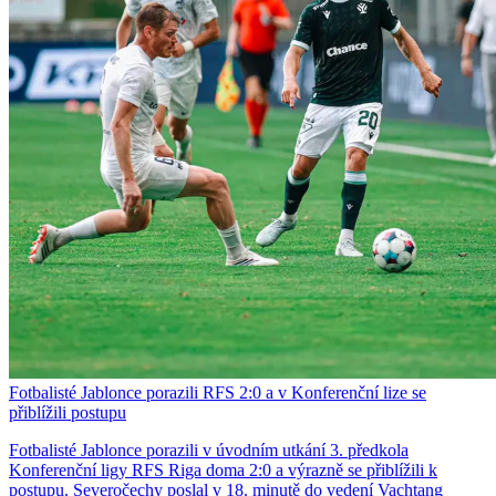
Fotbalisté Jablonce porazili RFS 2:0 a v Konferenční lize se
přiblížili postupu
Fotbalisté Jablonce porazili v úvodním utkání 3. předkola
Konferenční ligy RFS Riga doma 2:0 a výrazně se přiblížili k
postupu. Severočechy poslal v 18. minutě do vedení Vachtang