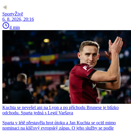
SportyŽivě
6. 8. 2026, 20:16
4 min
Kuchta se nevešel ani na Lyon a po příchodu Brunese je blízko
odchodu. Sparta jedná s Legií Varšava
Sparta v létě přestavěla hrot útoku a Jan Kuchta se ocitl mimo
nominaci na klíčový evropský zápas. O jeho služby se podle