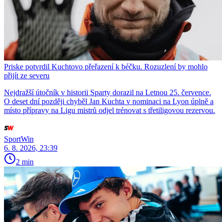
Priske potvrdil Kuchtovo přeřazení k béčku. Rozuzlení by mohlo
přijít ze severu
Nejdražší útočník v historii Sparty dorazil na Letnou 25. července.
O deset dní později chyběl Jan Kuchta v nominaci na Lyon úplně a
místo přípravy na Ligu mistrů odjel trénovat s třetiligovou rezervou.
SportWin
6. 8. 2026, 23:39
2 min