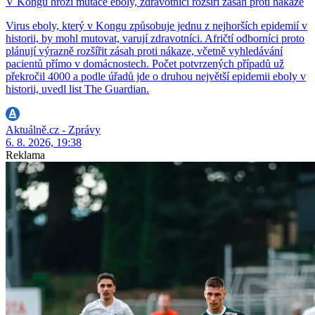
V Kongu hrozí mutace eboly, zdravotníci rozšíří zásah proti nákaze
Virus eboly, který v Kongu způsobuje jednu z nejhorších epidemií v
historii, by mohl mutovat, varují zdravotníci. Afričtí odborníci proto
plánují výrazně rozšířit zásah proti nákaze, včetně vyhledávání
pacientů přímo v domácnostech. Počet potvrzených případů už
překročil 4000 a podle úřadů jde o druhou největší epidemii eboly v
historii, uvedl list The Guardian.
Aktuálně.cz - Zprávy
6. 8. 2026, 19:38
Reklama