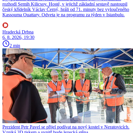
rozhodl Semih Kilicsoy. Hosté, v jejichž základní sestavě nastoupil
český křídelník Václav Černý, hráli od 71. minuty bez vyloučeného
Kassouma Ouattary. Odveta je na programu za týden v Istanbulu.
Hradecká Drbna
6. 8. 2026, 19:30
2 min
Prezident Petr Pavel se přijel podívat na nový kostel v Neratovicích.
Vzniká 3D tiskem a uvnitř bude lezecká stěna