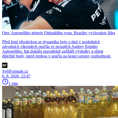
Otec Antonelliho trénuje Fittipaldiho syna: Brazilec vychvaluje lídra
Před letní přestávkou se dynamika boje o titul v posledních
závodních víkendech otočila ve prospěch Andrey Kimiho
Antonelliho. Ital dokáže pravidelně zajíždět výsledky a sbírat
důležité body, které mohou v součtu na konci sezony rozhodnout.
SvětFormule.cz
6. 8. 2026, 22:47
1 min