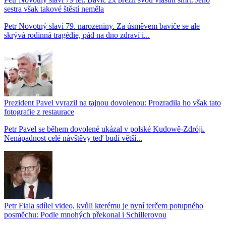
sestra však takové štěstí neměla
Petr Novotný slaví 79. narozeniny. Za úsměvem baviče se ale
skrývá rodinná tragédie, pád na dno zdraví i...
Prezident Pavel vyrazil na tajnou dovolenou: Prozradila ho však tato
fotografie z restaurace
Petr Pavel se během dovolené ukázal v polské Kudowě-Zdróji.
Nenápadnost celé návštěvy teď budí větší...
Petr Fiala sdílel video, kvůli kterému je nyní terčem potupného
posměchu: Podle mnohých překonal i Schillerovou