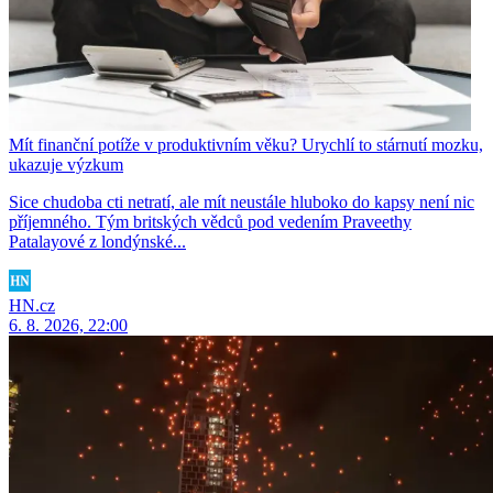
Mít finanční potíže v produktivním věku? Urychlí to stárnutí mozku,
ukazuje výzkum
Sice chudoba cti netratí, ale mít neustále hluboko do kapsy není nic
příjemného. Tým britských vědců pod vedením Praveethy
Patalayové z londýnské...
HN.cz
6. 8. 2026, 22:00