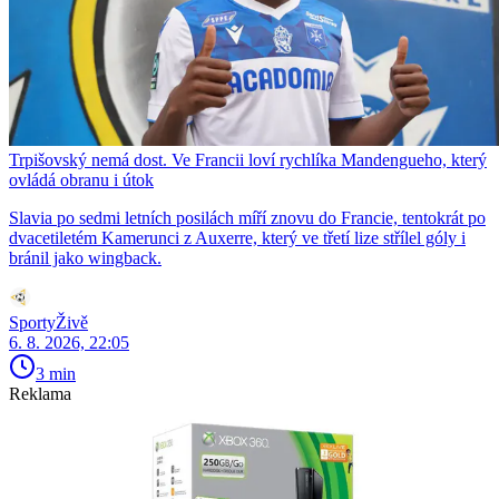
Trpišovský nemá dost. Ve Francii loví rychlíka Mandengueho, který
ovládá obranu i útok
Slavia po sedmi letních posilách míří znovu do Francie, tentokrát po
dvacetiletém Kamerunci z Auxerre, který ve třetí lize střílel góly i
bránil jako wingback.
SportyŽivě
6. 8. 2026, 22:05
3 min
Reklama