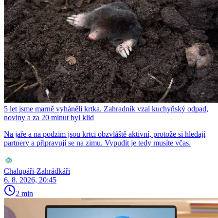
5 let jsme marně vyháněli krtka. Zahradník vzal kuchyňský odpad,
noviny a za 20 minut byl klid
Na jaře a na podzim jsou krtci obzvláště aktivní, protože si hledají
partnery a připravují se na zimu. Vypudit je tedy musíte včas.
Chalupáři-Zahrádkáři
6. 8. 2026, 20:45
2 min