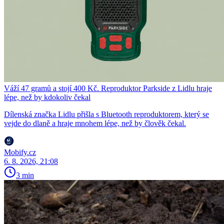
Váží 47 gramů a stojí 400 Kč. Reproduktor Parkside z Lidlu hraje
lépe, než by kdokoliv čekal
Dílenská značka Lidlu přišla s Bluetooth reproduktorem, který se
vejde do dlaně a hraje mnohem lépe, než by člověk čekal.
Mobify.cz
6. 8. 2026, 21:08
3 min