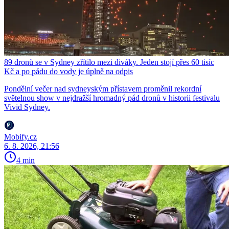
89 dronů se v Sydney zřítilo mezi diváky. Jeden stojí přes 60 tisíc
Kč a po pádu do vody je úplně na odpis
Pondělní večer nad sydneyským přístavem proměnil rekordní
světelnou show v nejdražší hromadný pád dronů v historii festivalu
Vivid Sydney.
Mobify.cz
6. 8. 2026, 21:56
4 min