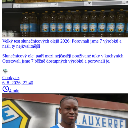
Velký test slunečnicových olejů 2026: Porovnali jsme 7 výrobků a
našli ty nejkvalitnější
Slunečnicový olej patří mezi nejčastěji používané tuky v kuchyních.
Otestovali jsme 7 běžně dostupných výrobků a porovnali je.
Cooky.cz
6. 8. 2026, 22:40
4 min