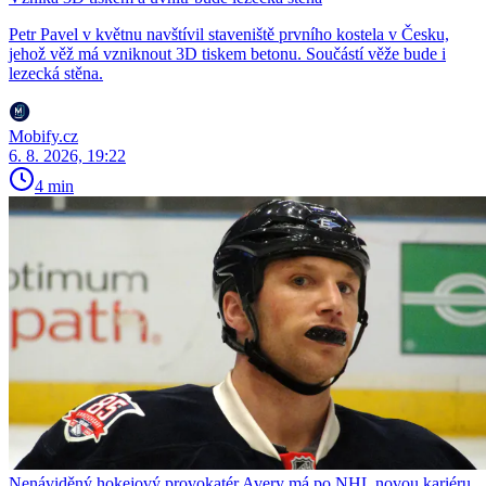
Petr Pavel v květnu navštívil staveniště prvního kostela v Česku,
jehož věž má vzniknout 3D tiskem betonu. Součástí věže bude i
lezecká stěna.
Mobify.cz
6. 8. 2026, 19:22
4 min
Nenáviděný hokejový provokatér Avery má po NHL novou kariéru.