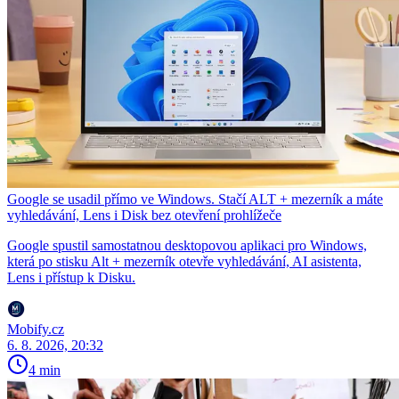
Google se usadil přímo ve Windows. Stačí ALT + mezerník a máte
vyhledávání, Lens i Disk bez otevření prohlížeče
Google spustil samostatnou desktopovou aplikaci pro Windows,
která po stisku Alt + mezerník otevře vyhledávání, AI asistenta,
Lens i přístup k Disku.
Mobify.cz
6. 8. 2026, 20:32
4 min