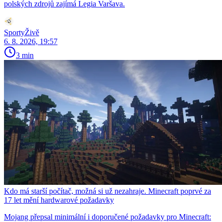
polských zdrojů zajímá Legia Varšava.
SportyŽivě
6. 8. 2026, 19:57
3 min
Kdo má starší počítač, možná si už nezahraje. Minecraft poprvé za
17 let mění hardwarové požadavky
Mojang přepsal minimální i doporučené požadavky pro Minecraft: