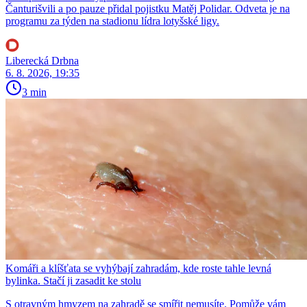
Čanturišvili a po pauze přidal pojistku Matěj Polidar. Odveta je na
programu za týden na stadionu lídra lotyšské ligy.
Liberecká Drbna
6. 8. 2026, 19:35
3 min
Komáři a klíšťata se vyhýbají zahradám, kde roste tahle levná
bylinka. Stačí ji zasadit ke stolu
S otravným hmyzem na zahradě se smířit nemusíte. Pomůže vám