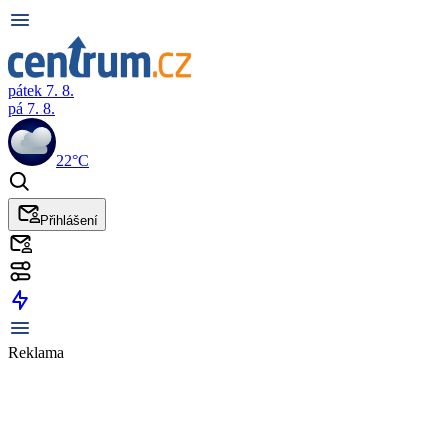
pátek 7. 8.
pá 7. 8.
22°C
Přihlášení
Reklama