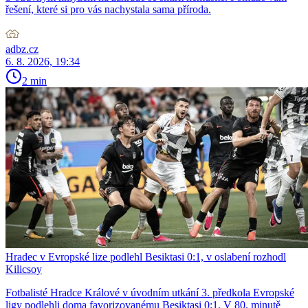
řešení, které si pro vás nachystala sama příroda.
adbz.cz
6. 8. 2026, 19:34
2 min
Hradec v Evropské lize podlehl Besiktasi 0:1, v oslabení rozhodl
Kilicsoy
Fotbalisté Hradce Králové v úvodním utkání 3. předkola Evropské
ligy podlehli doma favorizovanému Besiktasi 0:1. V 80. minutě