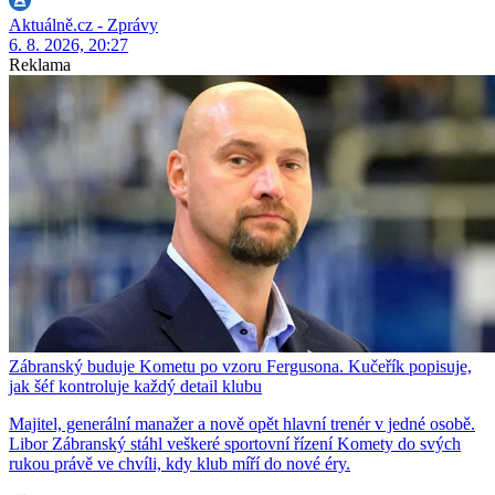
Aktuálně.cz - Zprávy
6. 8. 2026, 20:27
Reklama
Zábranský buduje Kometu po vzoru Fergusona. Kučeřík popisuje,
jak šéf kontroluje každý detail klubu
Majitel, generální manažer a nově opět hlavní trenér v jedné osobě.
Libor Zábranský stáhl veškeré sportovní řízení Komety do svých
rukou právě ve chvíli, kdy klub míří do nové éry.