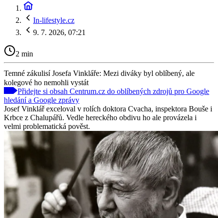
In-lifestyle.cz
9. 7. 2026, 07:21
2 min
Temné zákulisí Josefa Vinkláře: Mezi diváky byl oblíbený, ale
kolegové ho nemohli vystát
Přidejte si obsah Centrum.cz do oblíbených zdrojů pro Google
hledání a Google zprávy
Josef Vinklář exceloval v rolích doktora Cvacha, inspektora Bouše i
Krbce z Chalupářů. Vedle hereckého obdivu ho ale provázela i
velmi problematická pověst.