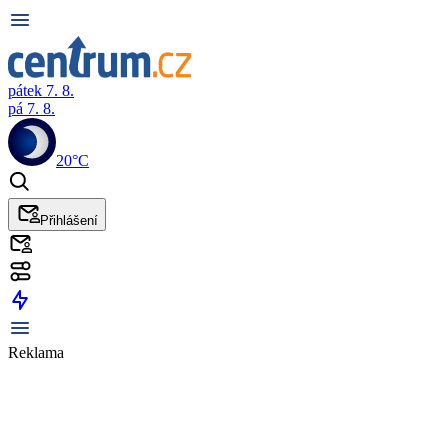
pátek 7. 8.
pá 7. 8.
20°C
Přihlášení
Reklama