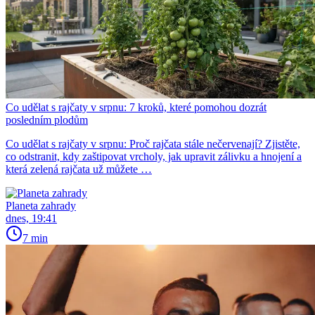
Co udělat s rajčaty v srpnu: 7 kroků, které pomohou dozrát
posledním plodům
Co udělat s rajčaty v srpnu: Proč rajčata stále nečervenají? Zjistěte,
co odstranit, kdy zaštipovat vrcholy, jak upravit zálivku a hnojení a
která zelená rajčata už můžete …
Planeta zahrady
dnes, 19:41
7 min