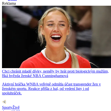
Reklama
Chci chránit mladé dívky, neměly by hrát proti biologickým mužům,
říká hvězda ženské NBA Cunninghamová
Aktivní hráčka WNBA veřejně odmítla účast transgender žen v
ženském sportu. Reakce přišla z hal, od vedení ligy i od
spoluhráček.
SportyŽivě