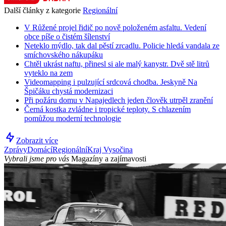
Další články z kategorie
Regionální
V Růžené projel řidič po nově položeném asfaltu. Vedení
obce píše o čistém šílenství
Neteklo mýdlo, tak dal pěstí zrcadlu. Policie hledá vandala ze
smíchovského nákupáku
Chtěl ukrást naftu, přinesl si ale malý kanystr. Dvě stě litrů
vyteklo na zem
Videomapping i pulzující srdcová chodba. Jeskyně Na
Špičáku chystá modernizaci
Při požáru domu v Napajedlech jeden člověk utrpěl zranění
Černá kostka zvládne i tropické teploty. S chlazením
pomůžou moderní technologie
Zobrazit více
Zprávy
Domácí
Regionální
Kraj Vysočina
Vybrali jsme pro vás
Magazíny a zajímavosti