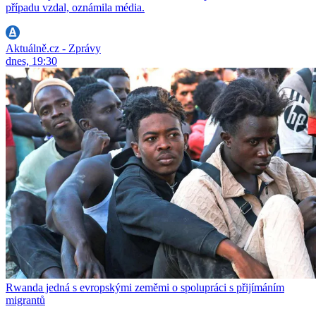
případu vzdal, oznámila média.
Aktuálně.cz - Zprávy
dnes, 19:30
Rwanda jedná s evropskými zeměmi o spolupráci s přijímáním
migrantů