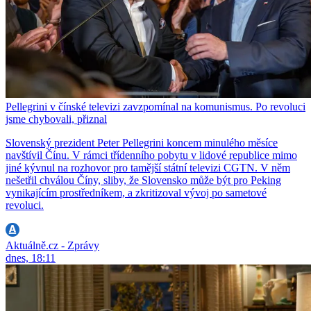
Pellegrini v čínské televizi zavzpomínal na komunismus. Po revoluci
jsme chybovali, přiznal
Slovenský prezident Peter Pellegrini koncem minulého měsíce
navštívil Čínu. V rámci třídenního pobytu v lidové republice mimo
jiné kývnul na rozhovor pro tamější státní televizi CGTN. V něm
nešetřil chválou Číny, sliby, že Slovensko může být pro Peking
vynikajícím prostředníkem, a zkritizoval vývoj po sametové
revoluci.
Aktuálně.cz - Zprávy
dnes, 18:11