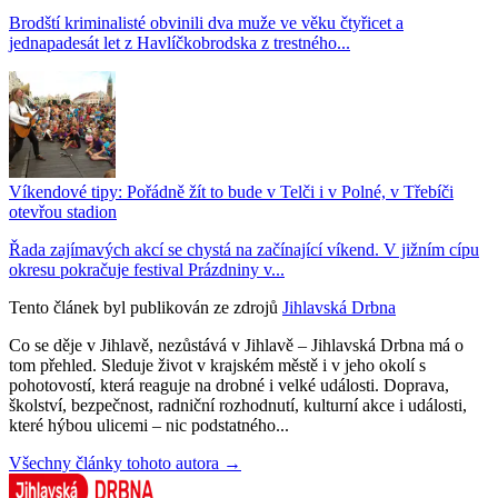
Brodští kriminalisté obvinili dva muže ve věku čtyřicet a
jednapadesát let z Havlíčkobrodska z trestného...
Víkendové tipy: Pořádně žít to bude v Telči i v Polné, v Třebíči
otevřou stadion
Řada zajímavých akcí se chystá na začínající víkend. V jižním cípu
okresu pokračuje festival Prázdniny v...
Tento článek byl publikován ze zdrojů
Jihlavská Drbna
Co se děje v Jihlavě, nezůstává v Jihlavě – Jihlavská Drbna má o
tom přehled. Sleduje život v krajském městě i v jeho okolí s
pohotovostí, která reaguje na drobné i velké události. Doprava,
školství, bezpečnost, radniční rozhodnutí, kulturní akce i události,
které hýbou ulicemi – nic podstatného...
Všechny články tohoto autora →