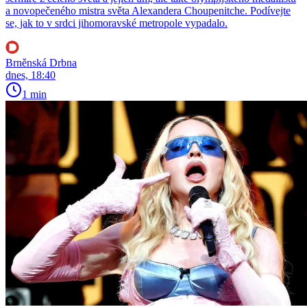
a novopečeného mistra světa Alexandera Choupenitche. Podívejte
se, jak to v srdci jihomoravské metropole vypadalo.
Brněnská Drbna
dnes, 18:40
1 min