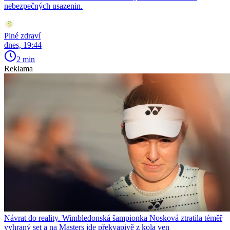
nebezpečných usazenin.
Plné zdraví
dnes, 19:44
2 min
Reklama
Návrat do reality. Wimbledonská šampionka Nosková ztratila téměř
vyhraný set a na Masters jde překvapivě z kola ven