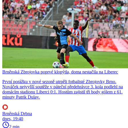
Brněnská Zbrojovka poprvé klopýtla, doma nestačila na Liberec
První porážku v nové sezoně utrpěli fotbalisté Zbrojovky Brno.
Nováček nejvyšší soutěže v páteční předehrávce 3. kola podlehl na
domácím stadionu Liberci 0:1. Hostům zajistil tři body gólem z 61.
minuty Patrik Dulay.
Brněnská Drbna
dnes, 19:40
2 min