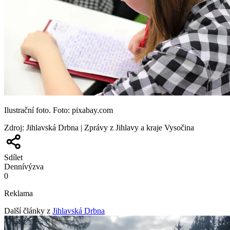
Ilustrační foto. Foto: pixabay.com
Zdroj
:
Jihlavská Drbna | Zprávy z Jihlavy a kraje Vysočina
Sdílet
Denní
výzva
0
Reklama
Další články z
Jihlavská Drbna