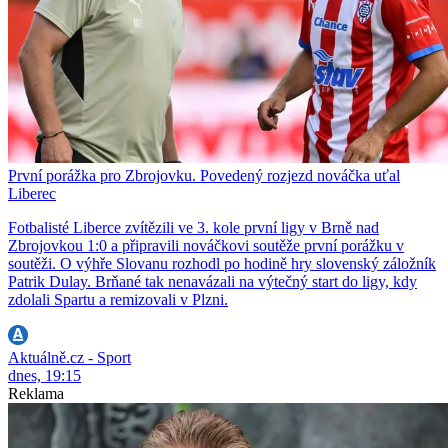
První porážka pro Zbrojovku. Povedený rozjezd nováčka uťal
Liberec
Fotbalisté Liberce zvítězili ve 3. kole první ligy v Brně nad
Zbrojovkou 1:0 a připravili nováčkovi soutěže první porážku v
soutěži. O výhře Slovanu rozhodl po hodině hry slovenský záložník
Patrik Dulay. Brňané tak nenavázali na výtečný start do ligy, kdy
zdolali Spartu a remizovali v Plzni.
Aktuálně.cz - Sport
dnes, 19:15
Reklama