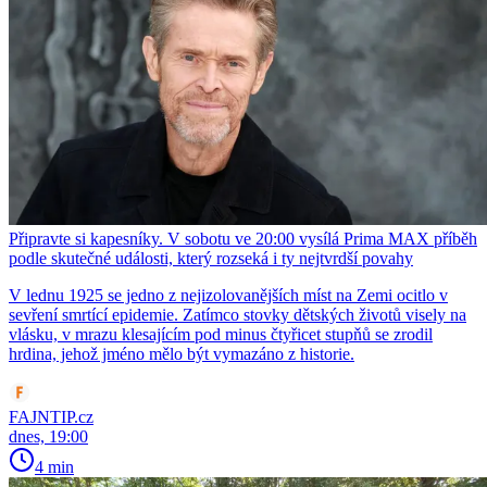
Připravte si kapesníky. V sobotu ve 20:00 vysílá Prima MAX příběh
podle skutečné události, který rozseká i ty nejtvrdší povahy
V lednu 1925 se jedno z nejizolovanějších míst na Zemi ocitlo v
sevření smrtící epidemie. Zatímco stovky dětských životů visely na
vlásku, v mrazu klesajícím pod minus čtyřicet stupňů se zrodil
hrdina, jehož jméno mělo být vymazáno z historie.
FAJNTIP.cz
dnes, 19:00
4 min