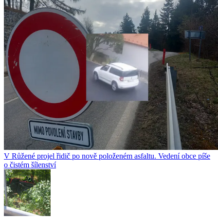
V Růžené projel řidič po nově položeném asfaltu. Vedení obce píše
o čistém šílenství