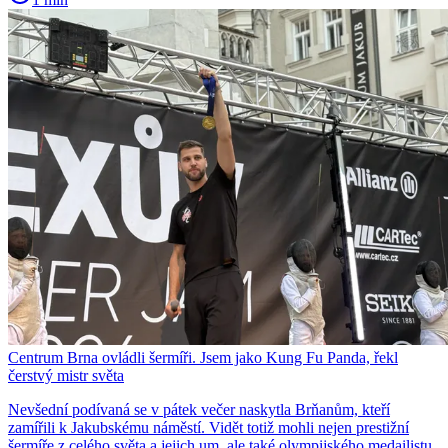
Centrum Brna ovládli šermíři. Jsem jako Kung Fu Panda, řekl
čerstvý mistr světa
Nevšední podívaná se v pátek večer naskytla Brňanům, kteří
zamířili k Jakubskému náměstí. Vidět totiž mohli nejen prestižní
šermíře z celého světa a jejich um, ale také olympijského medailistu