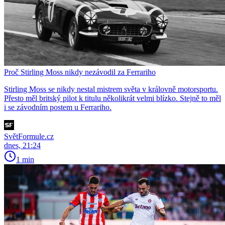
Proč Stirling Moss nikdy nezávodil za Ferrariho
Stirling Moss se nikdy nestal mistrem světa v královně motorsportu.
Přesto měl britský pilot k titulu několikrát velmi blízko. Stejně to měl
i se závodním postem u Ferrariho.
SvětFormule.cz
dnes, 21:24
1 min