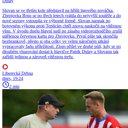
Dulay
Slovan se ve třetím kole představil na hřišti ligového nováčka.
Zbrojovka Brno se po třech letech vrátila do nejvyšší soutěže a do
nové sezony vstoupila ve výborné formě. Slovan naopak po
bojovném výkonu proti Teplicím chtěl znovu naskočit na vítěznou
vlnu. V úvodu duelu hlavní sudí po zásahu videorozhodčího zrušil
udělenou červenou kartu pro Zbrojovku. První půle tak skončila
bezbrankově, přesto si oba celky ve velmi náročném utkání
vypracovaly řadu příležitostí. Zlom přišel ve druhé půli, kdy se po
dlouhém vhazování dostal k hlavičce Patrik Dulay a Slovanu tak
zařídil jedinou a zároveň vítěznou trefu.
Liberecká Drbna
dnes, 19:24
2 min