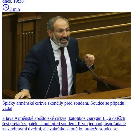
dnes, 19:38
3 min
Špičky arménské církve skončily před soudem. Soudce se případu
vzdal
Hlava Arménské apoštolské církve, katolikos Garegin II., a dalších
šest prelátů v pátek stanuli před soudem. První jednání, uspořádané
za zavřenými dveřmi, ale zakrátko skončilo, protože soudce se