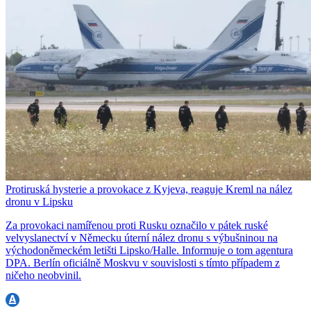
Protiruská hysterie a provokace z Kyjeva, reaguje Kreml na nález
dronu v Lipsku
Za provokaci namířenou proti Rusku označilo v pátek ruské
velvyslanectví v Německu úterní nález dronu s výbušninou na
východoněmeckém letišti Lipsko/Halle. Informuje o tom agentura
DPA. Berlín oficiálně Moskvu v souvislosti s tímto případem z
ničeho neobvinil.