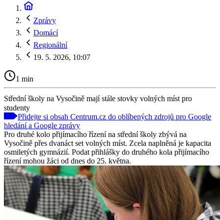
Zprávy
Domácí
Regionální
19. 5. 2026, 10:07
1 min
Střední školy na Vysočině mají stále stovky volných míst pro
studenty
Přidejte si obsah Centrum.cz do oblíbených zdrojů pro Google
hledání a Google zprávy
Pro druhé kolo přijímacího řízení na střední školy zbývá na
Vysočině přes dvanáct set volných míst. Zcela naplněná je kapacita
osmiletých gymnázií. Podat přihlášky do druhého kola přijímacího
řízení mohou žáci od dnes do 25. května.