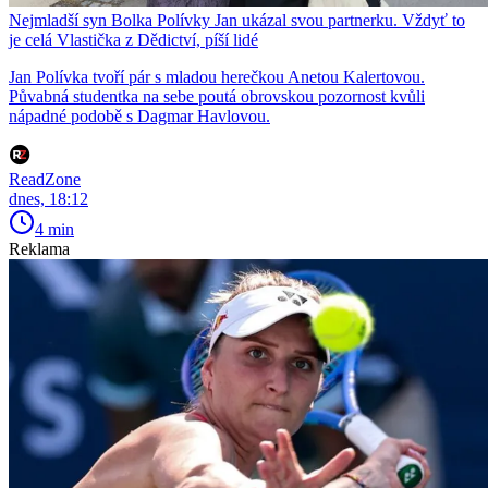
Nejmladší syn Bolka Polívky Jan ukázal svou partnerku. Vždyť to
je celá Vlastička z Dědictví, píší lidé
Jan Polívka tvoří pár s mladou herečkou Anetou Kalertovou.
Půvabná studentka na sebe poutá obrovskou pozornost kvůli
nápadné podobě s Dagmar Havlovou.
ReadZone
dnes, 18:12
4 min
Reklama