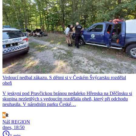
Vedoucí nedbal zákazu. S dětmi si v Českém Švýcarsku rozdělal
oheň
V jeskyni pod Pravčickou bránou nedaleko Hřenska na Děčínsku si
skupina nezletilých s vedoucím rozdělala oheň, který při odchodu
neuhasila. V národním parku České…
Náš REGION
dnes, 18:50
1 min