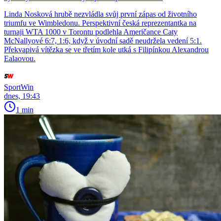
Linda Nosková hrubě nezvládla svůj první zápas od životního
triumfu ve Wimbledonu. Perspektivní česká reprezentantka na
turnaji WTA 1000 v Torontu podlehla Američance Caty
McNallyové 6:7, 1:6, když v úvodní sadě neudržela vedení 5:1.
Překvapivá vítězka se ve třetím kole utká s Filipínkou Alexandrou
Ealaovou.
SportWin
dnes, 19:43
1 min