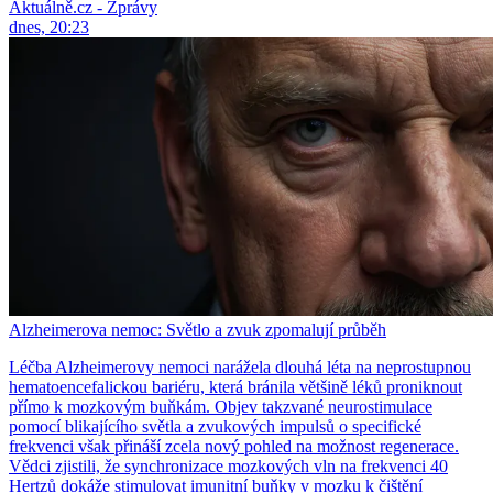
Aktuálně.cz - Zprávy
dnes, 20:23
Alzheimerova nemoc: Světlo a zvuk zpomalují průběh
Léčba Alzheimerovy nemoci narážela dlouhá léta na neprostupnou
hematoencefalickou bariéru, která bránila většině léků proniknout
přímo k mozkovým buňkám. Objev takzvané neurostimulace
pomocí blikajícího světla a zvukových impulsů o specifické
frekvenci však přináší zcela nový pohled na možnost regenerace.
Vědci zjistili, že synchronizace mozkových vln na frekvenci 40
Hertzů dokáže stimulovat imunitní buňky v mozku k čištění