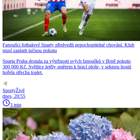
Fanoušci fotbalové Sparty předvedli nepochopitelné chování. Klub
musí zaplatit tučnou pokutu
Sparta Praha dostala za výtržnosti svých fanoušků v Brně pokutu
300 000 Kč. Světlice letěly směrem k hrací ploše, v sektoru hostů
hořela střecha toalet.
SportyŽivě
dnes, 20:55
3 min