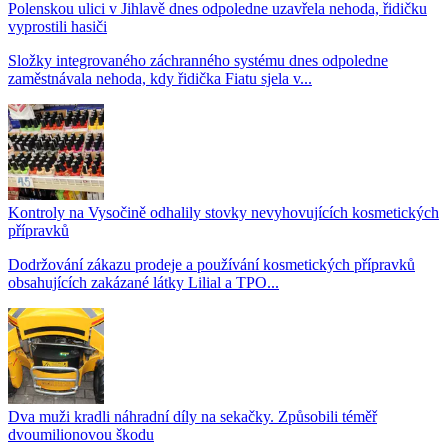
Polenskou ulici v Jihlavě dnes odpoledne uzavřela nehoda, řidičku
vyprostili hasiči
Složky integrovaného záchranného systému dnes odpoledne
zaměstnávala nehoda, kdy řidička Fiatu sjela v...
Kontroly na Vysočině odhalily stovky nevyhovujících kosmetických
přípravků
Dodržování zákazu prodeje a používání kosmetických přípravků
obsahujících zakázané látky Lilial a TPO...
Dva muži kradli náhradní díly na sekačky. Způsobili téměř
dvoumilionovou škodu