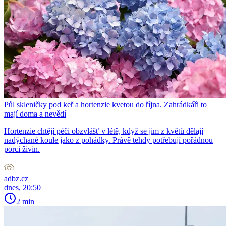
Půl skleničky pod keř a hortenzie kvetou do října. Zahrádkáři to
mají doma a nevědí
Hortenzie chtějí péči obzvlášť v létě, když se jim z květů dělají
nadýchané koule jako z pohádky. Právě tehdy potřebují pořádnou
porci živin.
adbz.cz
dnes, 20:50
2 min