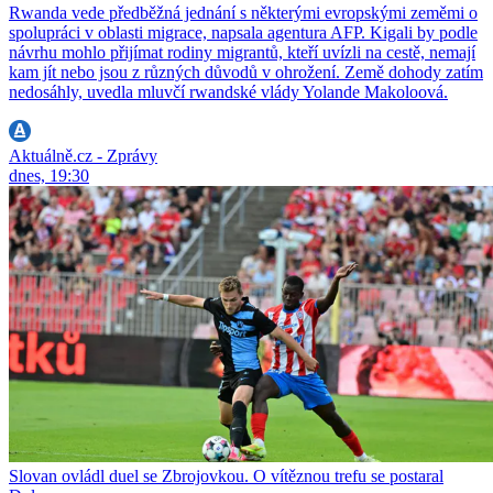
Rwanda vede předběžná jednání s některými evropskými zeměmi o
spolupráci v oblasti migrace, napsala agentura AFP. Kigali by podle
návrhu mohlo přijímat rodiny migrantů, kteří uvízli na cestě, nemají
kam jít nebo jsou z různých důvodů v ohrožení. Země dohody zatím
nedosáhly, uvedla mluvčí rwandské vlády Yolande Makoloová.
Aktuálně.cz - Zprávy
dnes, 19:30
Slovan ovládl duel se Zbrojovkou. O vítěznou trefu se postaral