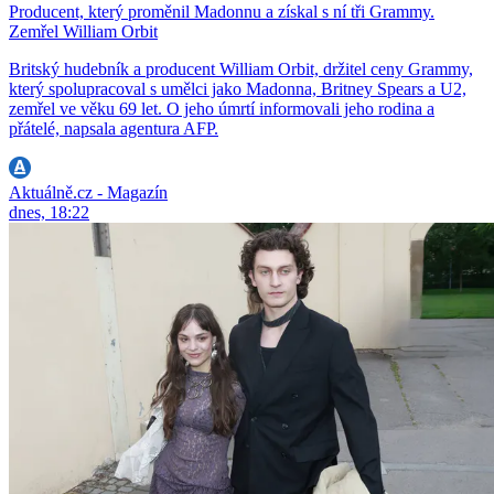
Producent, který proměnil Madonnu a získal s ní tři Grammy.
Zemřel William Orbit
Britský hudebník a producent William Orbit, držitel ceny Grammy,
který spolupracoval s umělci jako Madonna, Britney Spears a U2,
zemřel ve věku 69 let. O jeho úmrtí informovali jeho rodina a
přátelé, napsala agentura AFP.
Aktuálně.cz - Magazín
dnes, 18:22