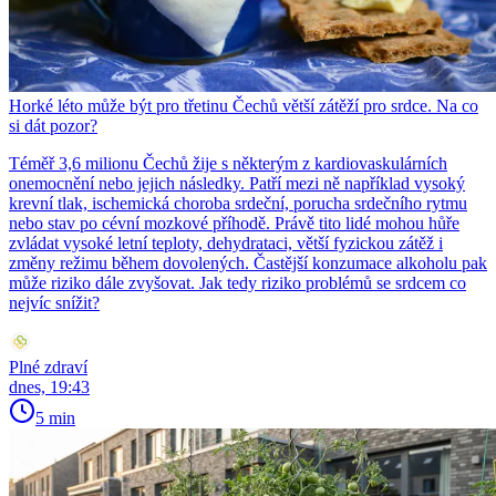
Horké léto může být pro třetinu Čechů větší zátěží pro srdce. Na co
si dát pozor?
Téměř 3,6 milionu Čechů žije s některým z kardiovaskulárních
onemocnění nebo jejich následky. Patří mezi ně například vysoký
krevní tlak, ischemická choroba srdeční, porucha srdečního rytmu
nebo stav po cévní mozkové příhodě. Právě tito lidé mohou hůře
zvládat vysoké letní teploty, dehydrataci, větší fyzickou zátěž i
změny režimu během dovolených. Častější konzumace alkoholu pak
může riziko dále zvyšovat. Jak tedy riziko problémů se srdcem co
nejvíc snížit?
Plné zdraví
dnes, 19:43
5 min