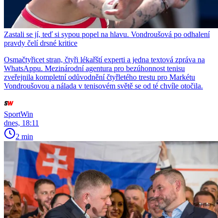
Zastali se jí, teď si sypou popel na hlavu. Vondroušová po odhalení
pravdy čelí drsné kritice
Osmačtyřicet stran, čtyři lékařští experti a jedna textová zpráva na
WhatsAppu. Mezinárodní agentura pro bezúhonnost tenisu
zveřejnila kompletní odůvodnění čtyřletého trestu pro Markétu
Vondroušovou a nálada v tenisovém světě se od té chvíle otočila.
SportWin
dnes, 18:11
2 min