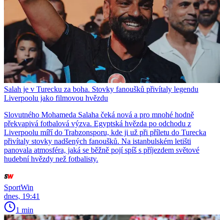
Salah je v Turecku za boha. Stovky fanoušků přivítaly legendu
Liverpoolu jako filmovou hvězdu
Slovutného Mohameda Salaha čeká nová a pro mnohé hodně
překvapivá fotbalová výzva. Egyptská hvězda po odchodu z
Liverpoolu míří do Trabzonsporu, kde ji už při příletu do Turecka
přivítaly stovky nadšených fanoušků. Na istanbulském letišti
panovala atmosféra, jaká se běžně pojí spíš s příjezdem světové
hudební hvězdy než fotbalisty.
SportWin
dnes, 19:41
1 min