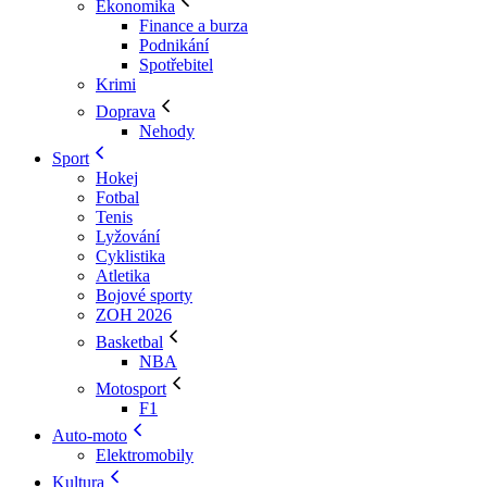
Ekonomika
Finance a burza
Podnikání
Spotřebitel
Krimi
Doprava
Nehody
Sport
Hokej
Fotbal
Tenis
Lyžování
Cyklistika
Atletika
Bojové sporty
ZOH 2026
Basketbal
NBA
Motosport
F1
Auto-moto
Elektromobily
Kultura