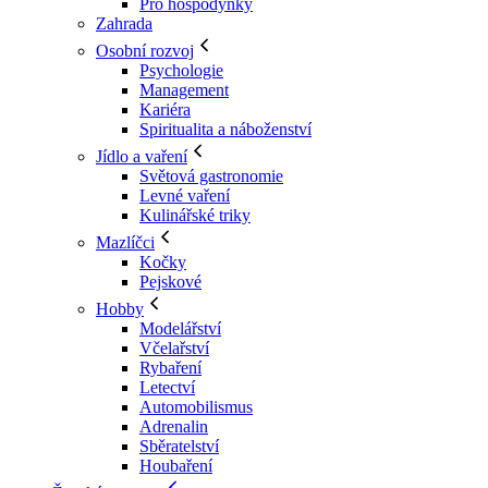
Pro hospodyňky
Zahrada
Osobní rozvoj
Psychologie
Management
Kariéra
Spiritualita a náboženství
Jídlo a vaření
Světová gastronomie
Levné vaření
Kulinářské triky
Mazlíčci
Kočky
Pejskové
Hobby
Modelářství
Včelařství
Rybaření
Letectví
Automobilismus
Adrenalin
Sběratelství
Houbaření