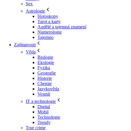
Sex
Astrologie
Horoskopy
Tarot a karty
Andělé a tajemná znamení
Numerologie
Tajemno
Zajímavosti
Věda
Biologie
Ekologie
Fyzika
Geografie
Historie
Chemie
Jazykověda
Vesmír
IT a technologie
Digital
Mobil
Technologie
Trendy
True crime