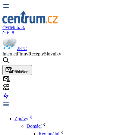
čtvrtek 6. 8.
čt 6. 8.
28°C
Internet
Firmy
Recepty
Slovníky
Přihlášení
Zprávy
Domácí
Regionální