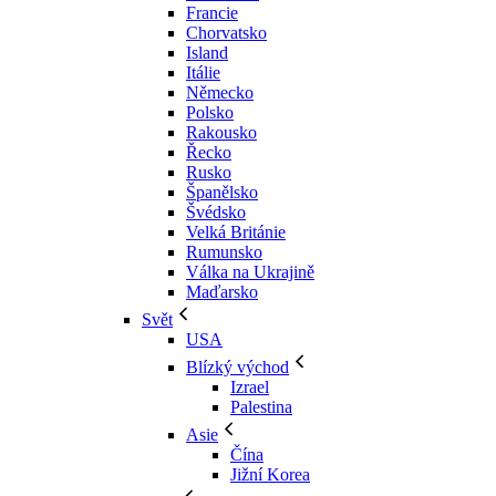
Francie
Chorvatsko
Island
Itálie
Německo
Polsko
Rakousko
Řecko
Rusko
Španělsko
Švédsko
Velká Británie
Rumunsko
Válka na Ukrajině
Maďarsko
Svět
USA
Blízký východ
Izrael
Palestina
Asie
Čína
Jižní Korea