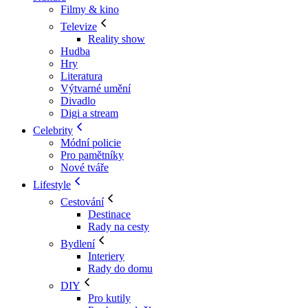
Filmy & kino
Televize
Reality show
Hudba
Hry
Literatura
Výtvarné umění
Divadlo
Digi a stream
Celebrity
Módní policie
Pro pamětníky
Nové tváře
Lifestyle
Cestování
Destinace
Rady na cesty
Bydlení
Interiery
Rady do domu
DIY
Pro kutily