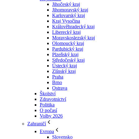
Jihočeský kraj
Jihomoravský kraj
Karlovarský kraj
Kraj Vysočina
Králověhradecký kraj
Liberecký kraj
Moravskoslezský kraj
Olomoucký kraj
Pardubický kraj
Plzeňský kraj
Středočeský kraj
Ústecký kraj
Zlínský kraj
Praha
Brno
Ostrava
Školství
Zdravotnictví
Politika
O počasí
Volby 2026
Zahraničí
Evropa
Slovensko