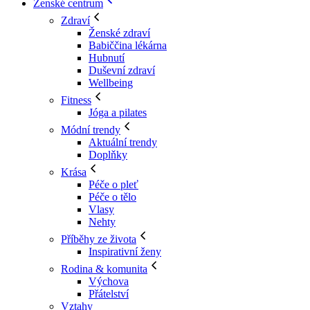
Ženské centrum
Zdraví
Ženské zdraví
Babiččina lékárna
Hubnutí
Duševní zdraví
Wellbeing
Fitness
Jóga a pilates
Módní trendy
Aktuální trendy
Doplňky
Krása
Péče o pleť
Péče o tělo
Vlasy
Nehty
Příběhy ze života
Inspirativní ženy
Rodina & komunita
Výchova
Přátelství
Vztahy