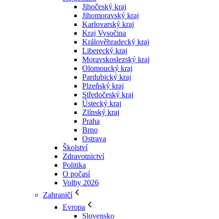
Jihočeský kraj
Jihomoravský kraj
Karlovarský kraj
Kraj Vysočina
Králověhradecký kraj
Liberecký kraj
Moravskoslezský kraj
Olomoucký kraj
Pardubický kraj
Plzeňský kraj
Středočeský kraj
Ústecký kraj
Zlínský kraj
Praha
Brno
Ostrava
Školství
Zdravotnictví
Politika
O počasí
Volby 2026
Zahraničí
Evropa
Slovensko