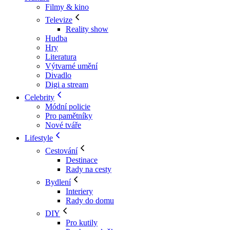
Filmy & kino
Televize
Reality show
Hudba
Hry
Literatura
Výtvarné umění
Divadlo
Digi a stream
Celebrity
Módní policie
Pro pamětníky
Nové tváře
Lifestyle
Cestování
Destinace
Rady na cesty
Bydlení
Interiery
Rady do domu
DIY
Pro kutily