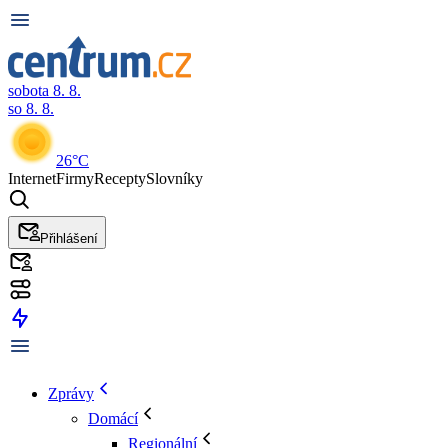
sobota 8. 8.
so 8. 8.
26°C
Internet
Firmy
Recepty
Slovníky
Přihlášení
Zprávy
Domácí
Regionální