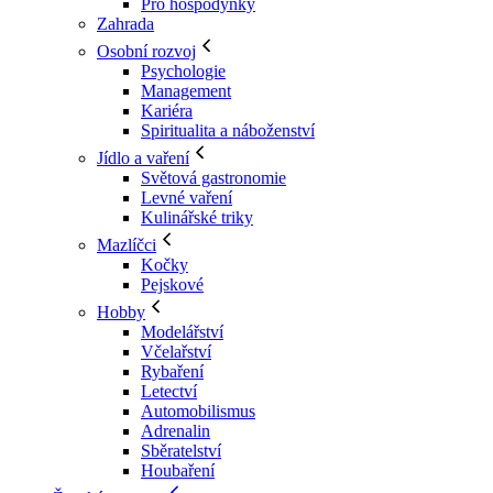
Pro hospodyňky
Zahrada
Osobní rozvoj
Psychologie
Management
Kariéra
Spiritualita a náboženství
Jídlo a vaření
Světová gastronomie
Levné vaření
Kulinářské triky
Mazlíčci
Kočky
Pejskové
Hobby
Modelářství
Včelařství
Rybaření
Letectví
Automobilismus
Adrenalin
Sběratelství
Houbaření