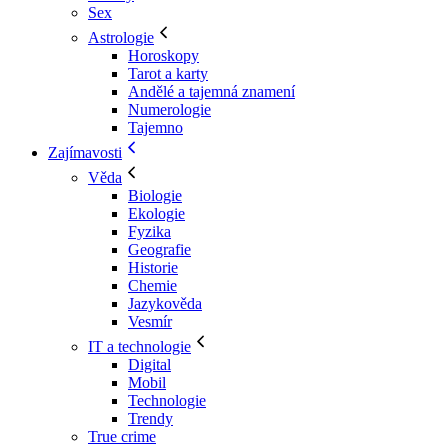
Sex
Astrologie
Horoskopy
Tarot a karty
Andělé a tajemná znamení
Numerologie
Tajemno
Zajímavosti
Věda
Biologie
Ekologie
Fyzika
Geografie
Historie
Chemie
Jazykověda
Vesmír
IT a technologie
Digital
Mobil
Technologie
Trendy
True crime