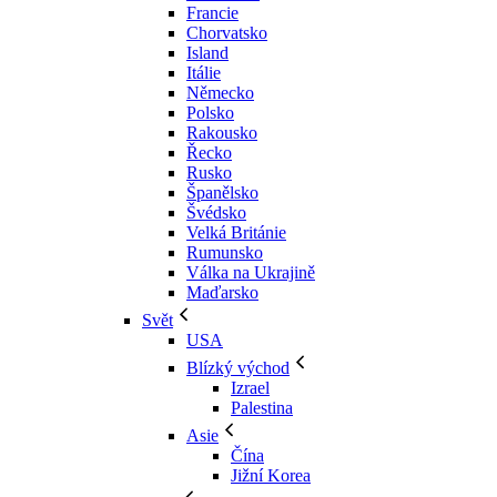
Francie
Chorvatsko
Island
Itálie
Německo
Polsko
Rakousko
Řecko
Rusko
Španělsko
Švédsko
Velká Británie
Rumunsko
Válka na Ukrajině
Maďarsko
Svět
USA
Blízký východ
Izrael
Palestina
Asie
Čína
Jižní Korea