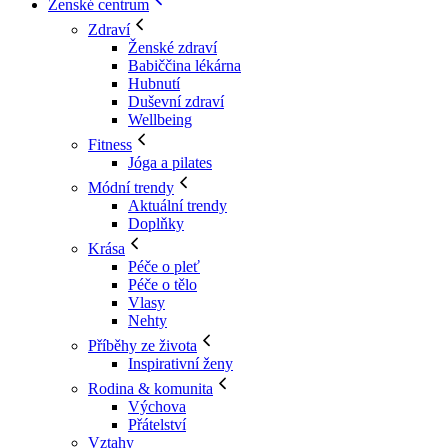
Ženské centrum
Zdraví
Ženské zdraví
Babiččina lékárna
Hubnutí
Duševní zdraví
Wellbeing
Fitness
Jóga a pilates
Módní trendy
Aktuální trendy
Doplňky
Krása
Péče o pleť
Péče o tělo
Vlasy
Nehty
Příběhy ze života
Inspirativní ženy
Rodina & komunita
Výchova
Přátelství
Vztahy