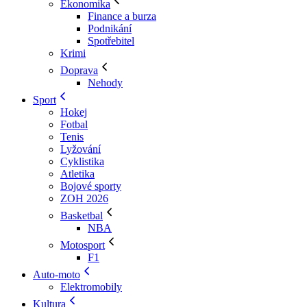
Ekonomika
Finance a burza
Podnikání
Spotřebitel
Krimi
Doprava
Nehody
Sport
Hokej
Fotbal
Tenis
Lyžování
Cyklistika
Atletika
Bojové sporty
ZOH 2026
Basketbal
NBA
Motosport
F1
Auto-moto
Elektromobily
Kultura