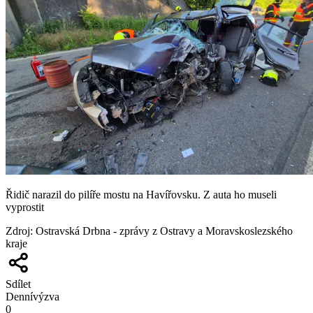
Řidič narazil do pilíře mostu na Havířovsku. Z auta ho museli
vyprostit
Zdroj
:
Ostravská Drbna - zprávy z Ostravy a Moravskoslezského
kraje
Sdílet
Denní
výzva
0