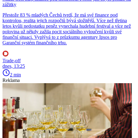
zážitky
Přestože 83 % mladých Čechů tvrdí, že má své finance pod
kontrolou, realita jejich rozpočtů bývá složitější. Více než třetina
letos kvůli nedostatku peněz vynechala hudební festival a více než
polovina už někdy zažila pocit sociálního vyloučení kvůli své
finanční situaci. Vyplývá to z průzkumu agentury Ipsos pro
Garanční systém finančního trhu.
Trade-off
dnes, 13:25
2 min
Reklama