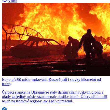
3 min
Boj o přežití místo tankování. Rusové pálí i stovky kilometrů od
fronty
Čerpací stanice na Ukrajině se staly dalším cílem ruských dronů a
úřady za jediný měsíc zaznamenaly desítky útoků. Údery přitom cílí
nejen na frontové regiony, ale i na vnitrozemí.