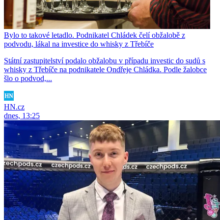
Bylo to takové letadlo. Podnikatel Chládek čelí obžalobě z
podvodu, lákal na investice do whisky z Třebíče
Státní zastupitelství podalo obžalobu v případu investic do sudů s
whisky z Třebíče na podnikatele Ondřeje Chládka. Podle žalobce
šlo o podvod,...
HN.cz
dnes, 13:25