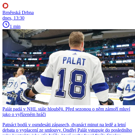
Brněnská Drbna
dnes, 13:30
1 min
Palát padá v NHL stále hlouběji. Před sezonou o něm zámoří mluví
jako o vyřízeném hráči
Patnáct bodů v osmdesáti zápasech, dvanáct minut na ledě a letní
debata o vyplacení ze smlouvy. Ondřej Palát vstupuje do posledního