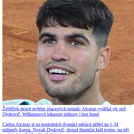
Žebříček deseti nejlépe placených tenistů: Alcaraz vydělal víc než
Djokovič, Williamsová inkasuje miliony i bez hraní
Carlos Alcaraz si za posledních dvanáct měsíců přišel na 1,34
miliardy korun. Novak Djokovič, dosud finanční král tenisu, na něj