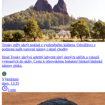
Trosky měly ukrýt poklad z vypleněného kláštera. Odvážlivci v
podzemí našli varovné nápisy i slepé chodby
Hrad Trosky ukrývá spletitý labyrint plný slepých uliček a vzkazů
vytesaných do skály. Cestu k obrovskému bohatství blokují hluboké
nánosy písku.
Výletárium
dnes, 13:35
3 min