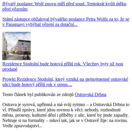
Bývalý poslanec Wolf znovu míří před soud. Tentokrát kvůli útěku
před vězením
Státní zástupce obžaloval bývalého poslance Petra Wolfa za to, že se
v Paraguayi vyhýbal vězení za dotační...
Rezidence Stodolní bude hotová příští rok. Všechny byty už jsou
prodané
Projekt Rezidence Stodolní, který vzniká na stejnojmenné ostravské
ulici bude hotový příští rok v srpnu....
Tento článek byl publikován ze zdrojů
Ostravská Drbna
Ostrava je syrová, upřímná a má svůj rytmus – a Ostravská Drbna to
ví. Přináší zprávy, které jdou rovnou k věci: nehody, rozhodnutí
města, protesty, kulturní dění i příběhy z ulic, které by jinde zapadly.
Nehraje si na formality – mluví tak, jak se v Ostravě žije: na rovinu.
Vedle zpravodajství...