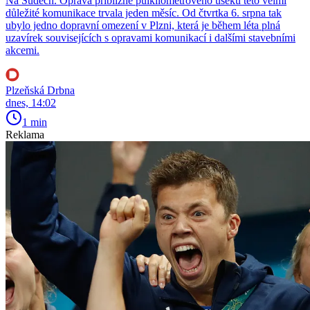
Na Sudech. Oprava přibližně půlkilometrového úseku této velmi
důležité komunikace trvala jeden měsíc. Od čtvrtka 6. srpna tak
ubylo jedno dopravní omezení v Plzni, která je během léta plná
uzavírek souvisejících s opravami komunikací i dalšími stavebními
akcemi.
Plzeňská Drbna
dnes, 14:02
1 min
Reklama