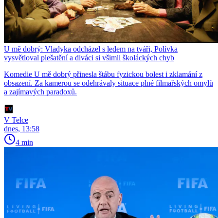
U mě dobrý: Vladyka odcházel s ledem na tváři, Polívka
vysvětloval plešatění a diváci si všimli školáckých chyb
Komedie U mě dobrý přinesla štábu fyzickou bolest i zklamání z
obsazení. Za kamerou se odehrávaly situace plné filmařských omylů
a zajímavých paradoxů.
V Telce
dnes, 13:58
4 min