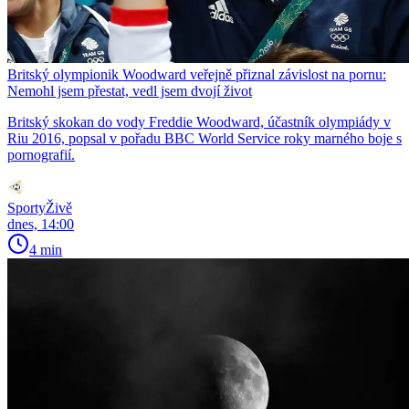
Britský olympionik Woodward veřejně přiznal závislost na pornu:
Nemohl jsem přestat, vedl jsem dvojí život
Britský skokan do vody Freddie Woodward, účastník olympiády v
Riu 2016, popsal v pořadu BBC World Service roky marného boje s
pornografií.
SportyŽivě
dnes, 14:00
4 min