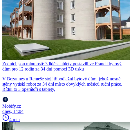
Zedníci jsou minulostí: 3 lidé s tablety postavili ve Francii bytový
dům pro 12 rodin za 34 dní pomocí 3D tisku
V Bezannes u Remeše stojí třípodlažní bytový dům, jehož nosné
stěny vytiskl robot za 34 dní místo obvyklých měsíců ruční práce.
Řídili to 3 operátoři s tablety.
Mobify.cz
dnes, 14:04
4 min