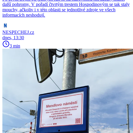
další pohromy. V pořadí čtvrtým trestem Hospodinovým se tak staly
mouchy, ačkoliv i v této oblasti se jednotlivé zdroje ve všech
informacích neshodují.
NESPECHEJ.cz
dnes, 13:30
3 min