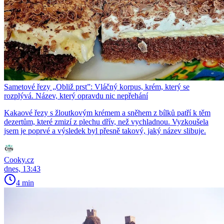
Sametové řezy „Obliž prst”: Vláčný korpus, krém, který se
rozplývá. Název, který opravdu nic nepřehání
Kakaové řezy s žloutkovým krémem a sněhem z bílků patří k těm
dezertům, které zmizí z plechu dřív, než vychladnou. Vyzkoušela
jsem je poprvé a výsledek byl přesně takový, jaký název slibuje.
Cooky.cz
dnes, 13:43
4 min