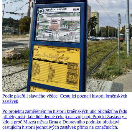
Podle písařů i slavného vědce. Cestující poznají historii brněnských
zastávek
Po projektu zaměřeném na historii brněnských ulic přichází na řadu
příběhy míst, kde lidé denně čekají na svůj spoj. Projekt Zastávky -
kdo a proč Muzea města Brna a Dopravního podniku představí
cestujícím historii jednotlivých zastávek přímo na označnících.