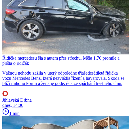
Řidička mercedesu šla s autem přes střechu. Měla 1,70 promile a
přišla o řidičák
Vážnou nehodu zažila v úterý odpoledne třiašedesátiletá řidička
vozu Mercedes Benz, která nezvládla řízení a havarovala. Škoda se
blíží milionu korun a žena je podezřelá ze spáchání trestného činu.
Jihlavská Drbna
dnes, 14:06
1 min