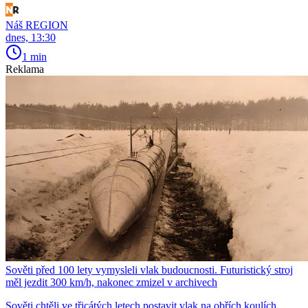
Náš REGION
dnes, 13:30
1 min
Reklama
Sověti před 100 lety vymysleli vlak budoucnosti. Futuristický stroj
měl jezdit 300 km/h, nakonec zmizel v archivech
Sověti chtěli ve třicátých letech postavit vlak na obřích koulích.