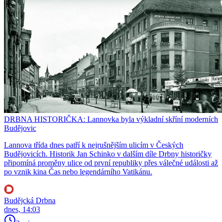
DRBNA HISTORIČKA: Lannovka byla výkladní skříní moderních
Budějovic
Lannova třída dnes patří k nejrušnějším ulicím v Českých
Budějovicích. Historik Jan Schinko v dalším díle Drbny historičky
připomíná proměny ulice od první republiky přes válečné události až
po vznik kina Čas nebo legendárního Vatikánu.
Budějcká Drbna
dnes, 14:03