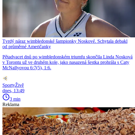
Tvrdý náraz wimbledonské šampionky Noskové. Schytala debakl
od průměrné Američanky
Pětadvacet dnů po wimbledonském triumfu skončila Linda Nosková
v Torontu už ve druhém kole, jako nasazená šestka prohrála s Caty
McNallyovou 6:7(5), 1:6.
SportyŽivě
dnes, 13:49
3 min
Reklama