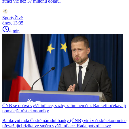
ztrácí víc než 37 milionů dolarů.
SportyŽivě
dnes, 13:35
4 min
ČNB se obává vyšší inflace, sazby zatím nemění. Bankéři očekávají
pomalejší růst ekonomiky
Bankovní rada České národní banky (ČNB) vidí v české ekonomice
převažující rizika ve směru vyšší inflace. Rada potvrdila své