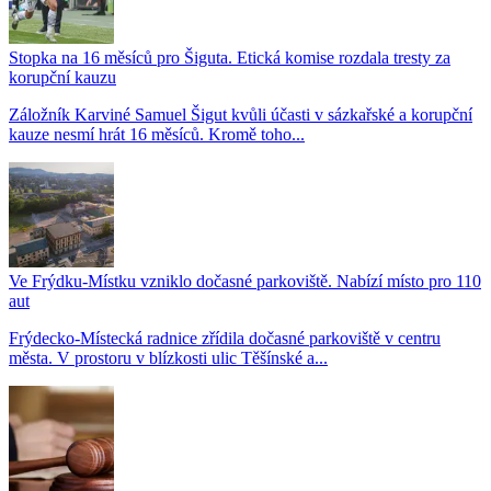
Stopka na 16 měsíců pro Šiguta. Etická komise rozdala tresty za
korupční kauzu
Záložník Karviné Samuel Šigut kvůli účasti v sázkařské a korupční
kauze nesmí hrát 16 měsíců. Kromě toho...
Ve Frýdku-Místku vzniklo dočasné parkoviště. Nabízí místo pro 110
aut
Frýdecko-Místecká radnice zřídila dočasné parkoviště v centru
města. V prostoru v blízkosti ulic Těšínské a...