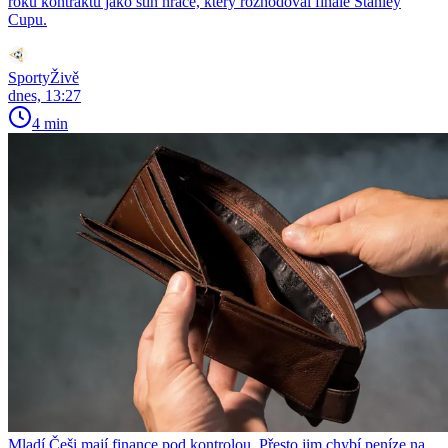
roku kontraktu jako stín hráče, který rozhodoval finále Stanley
Cupu.
SportyŽivě
dnes, 13:27
4 min
Mladí Češi mají finance pod kontrolou. Přesto jim chybí peníze na