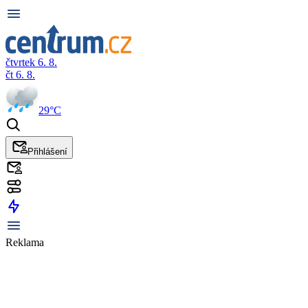
čtvrtek 6. 8.
čt 6. 8.
29°C
Přihlášení
Reklama