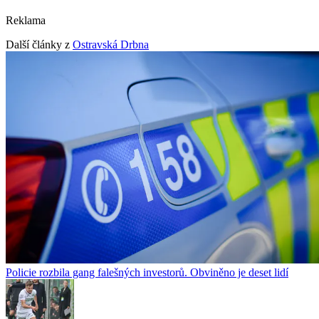
Reklama
Další články z
Ostravská Drbna
Policie rozbila gang falešných investorů. Obviněno je deset lidí