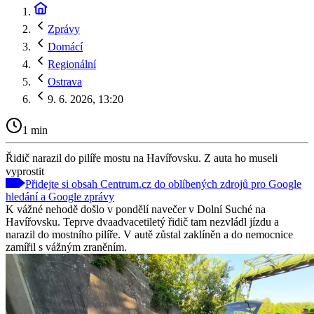
Zprávy
Domácí
Regionální
Ostrava
9. 6. 2026, 13:20
1 min
Řidič narazil do pilíře mostu na Havířovsku. Z auta ho museli
vyprostit
Přidejte si obsah Centrum.cz do oblíbených zdrojů pro Google
hledání a Google zprávy
K vážné nehodě došlo v pondělí navečer v Dolní Suché na
Havířovsku. Teprve dvaadvacetiletý řidič tam nezvládl jízdu a
narazil do mostního pilíře. V autě zůstal zaklíněn a do nemocnice
zamířil s vážným zraněním.