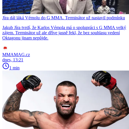
Jíra dál láká Vémolu do G MMA. Terminátor už nastavil podmínku
Jakub Jíra tvrdí, že Karlos Vémola má o spolupráci s G MMA velký
zájem. Terminátor už ale dříve jasně řekl, že bez souhlasu vedení
Oktagonu jinam nepůjde.
MMAMAG.cz
dnes, 13:21
1 min