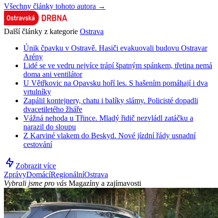
Všechny články tohoto autora →
Další články z kategorie
Ostrava
Únik čpavku v Ostravě. Hasiči evakuovali budovu Ostravar
Arény
Lidé se ve vedru nejvíce trápí špatným spánkem, třetina nemá
doma ani ventilátor
U Větřkovic na Opavsku hoří les. S hašením pomáhají i dva
vrtulníky
Zapálil kontejnery, chatu i balíky slámy. Policisté dopadli
dvacetiletého žháře
Vážná nehoda u Třince. Mladý řidič nezvládl zatáčku a
narazil do sloupu
Z Karviné vlakem do Beskyd. Nové jízdní řády usnadní
cestování
Zobrazit více
Zprávy
Domácí
Regionální
Ostrava
Vybrali jsme pro vás
Magazíny a zajímavosti