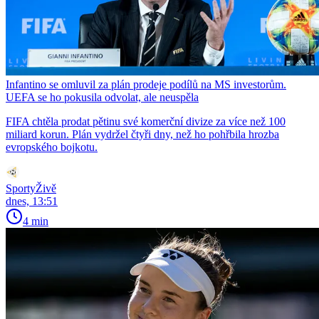
Infantino se omluvil za plán prodeje podílů na MS investorům.
UEFA se ho pokusila odvolat, ale neuspěla
FIFA chtěla prodat pětinu své komerční divize za více než 100
miliard korun. Plán vydržel čtyři dny, než ho pohřbila hrozba
evropského bojkotu.
SportyŽivě
dnes, 13:51
4 min