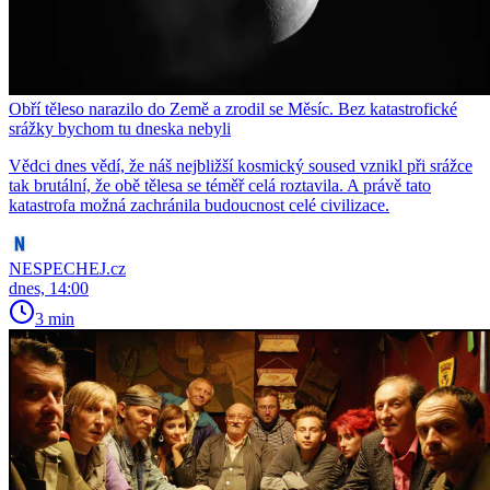
Obří těleso narazilo do Země a zrodil se Měsíc. Bez katastrofické
srážky bychom tu dneska nebyli
Vědci dnes vědí, že náš nejbližší kosmický soused vznikl při srážce
tak brutální, že obě tělesa se téměř celá roztavila. A právě tato
katastrofa možná zachránila budoucnost celé civilizace.
NESPECHEJ.cz
dnes, 14:00
3 min