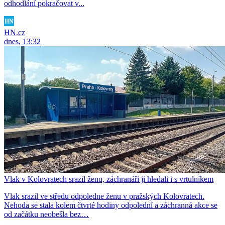
odhodlání pokračovat v...
HN.cz
dnes, 13:32
Vlak v Kolovratech srazil ženu, záchranáři ji hledali i s vrtulníkem
Vlak srazil ve středu odpoledne ženu v pražských Kolovratech.
Nehoda se stala kolem čtvrté hodiny odpolední a záchranná akce se
od začátku neobešla bez…