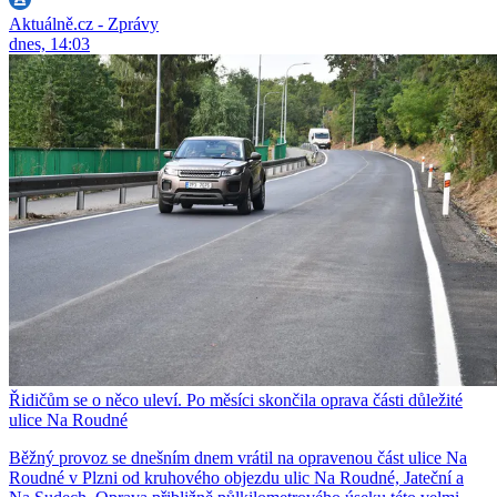
Aktuálně.cz - Zprávy
dnes, 14:03
Řidičům se o něco uleví. Po měsíci skončila oprava části důležité
ulice Na Roudné
Běžný provoz se dnešním dnem vrátil na opravenou část ulice Na
Roudné v Plzni od kruhového objezdu ulic Na Roudné, Jateční a