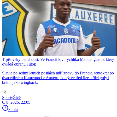
Trpišovský nemá dost. Ve Francii loví rychlíka Mandengueho, který
ovládá obranu i útok
Slavia po sedmi letních posilách míří znovu do Francie, tentokrát po
dvacetiletém Kamerunci z Auxerre, který ve třetí lize střílel góly i
bránil jako wingback.
SportyŽivě
6. 8. 2026, 22:05
3 min