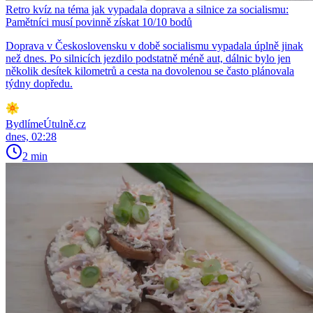
Retro kvíz na téma jak vypadala doprava a silnice za socialismu:
Pamětníci musí povinně získat 10/10 bodů
Doprava v Československu v době socialismu vypadala úplně jinak
než dnes. Po silnicích jezdilo podstatně méně aut, dálnic bylo jen
několik desítek kilometrů a cesta na dovolenou se často plánovala
týdny dopředu.
BydlímeÚtulně.cz
dnes, 02:28
2 min