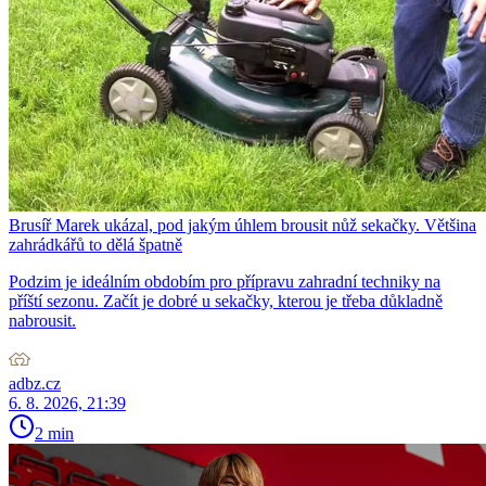
Brusíř Marek ukázal, pod jakým úhlem brousit nůž sekačky. Většina
zahrádkářů to dělá špatně
Podzim je ideálním obdobím pro přípravu zahradní techniky na
příští sezonu. Začít je dobré u sekačky, kterou je třeba důkladně
nabrousit.
adbz.cz
6. 8. 2026, 21:39
2 min