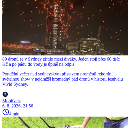
89 dronů se v Sydney zřítilo mezi diváky. Jeden stojí přes 60 tisíc
Kč a po pádu do vody je úplně na odpis
Pondělní večer nad sydneyským přístavem proměnil rekordní
světelnou show v nejdražší hromadný pád dronů v historii festivalu
Vivid Sydney.
Mobify.cz
6. 8. 2026, 21:56
4 min