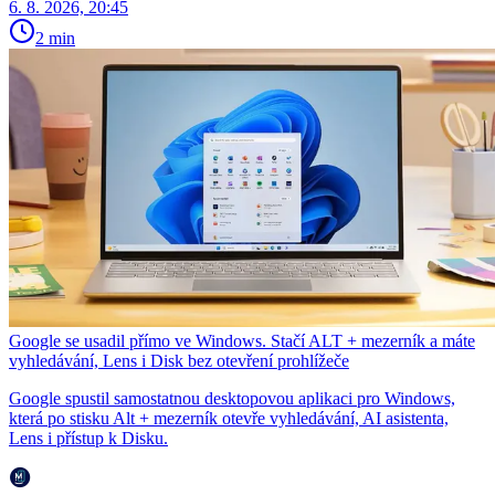
6. 8. 2026, 20:45
2 min
Google se usadil přímo ve Windows. Stačí ALT + mezerník a máte
vyhledávání, Lens i Disk bez otevření prohlížeče
Google spustil samostatnou desktopovou aplikaci pro Windows,
která po stisku Alt + mezerník otevře vyhledávání, AI asistenta,
Lens i přístup k Disku.