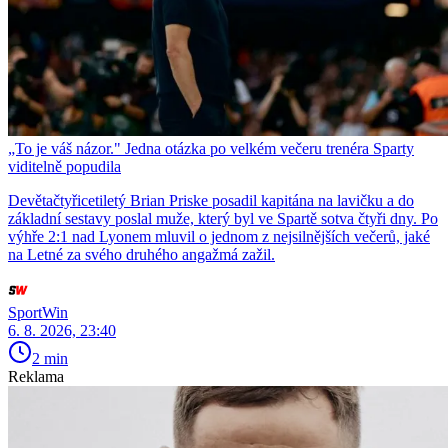
„To je váš názor." Jedna otázka po velkém večeru trenéra Sparty
viditelně popudila
Devětačtyřicetiletý Brian Priske posadil kapitána na lavičku a do
základní sestavy poslal muže, který byl ve Spartě sotva čtyři dny. Po
výhře 2:1 nad Lyonem mluvil o jednom z nejsilnějších večerů, jaké
na Letné za svého druhého angažmá zažil.
SportWin
6. 8. 2026, 23:40
2 min
Reklama