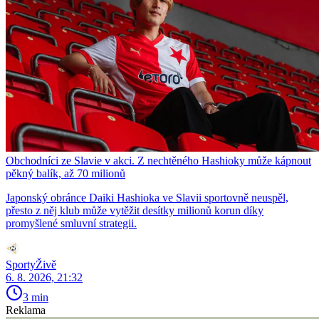
Obchodníci ze Slavie v akci. Z nechtěného Hashioky může kápnout
pěkný balík, až 70 milionů
Japonský obránce Daiki Hashioka ve Slavii sportovně neuspěl,
přesto z něj klub může vytěžit desítky milionů korun díky
promyšlené smluvní strategii.
SportyŽivě
6. 8. 2026, 21:32
3 min
Reklama