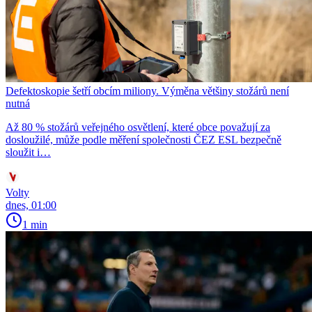
Defektoskopie šetří obcím miliony. Výměna většiny stožárů není
nutná
Až 80 % stožárů veřejného osvětlení, které obce považují za
dosloužilé, může podle měření společnosti ČEZ ESL bezpečně
sloužit i…
Volty
dnes, 01:00
1 min