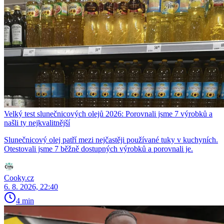
Velký test slunečnicových olejů 2026: Porovnali jsme 7 výrobků a
našli ty nejkvalitnější
Slunečnicový olej patří mezi nejčastěji používané tuky v kuchyních.
Otestovali jsme 7 běžně dostupných výrobků a porovnali je.
Cooky.cz
6. 8. 2026, 22:40
4 min