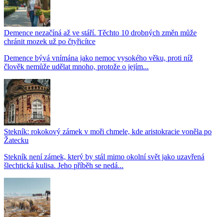
Demence nezačíná až ve stáří. Těchto 10 drobných změn může
chránit mozek už po čtyřicítce
Demence bývá vnímána jako nemoc vysokého věku, proti níž
člověk nemůže udělat mnoho, protože o jejím...
Stekník: rokokový zámek v moři chmele, kde aristokracie voněla po
Žatecku
Stekník není zámek, který by stál mimo okolní svět jako uzavřená
šlechtická kulisa. Jeho příběh se nedá...