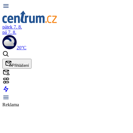
pátek 7. 8.
pá 7. 8.
20°C
Přihlášení
Reklama