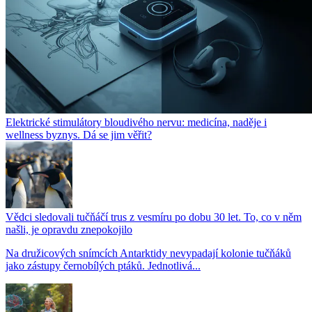
Elektrické stimulátory bloudivého nervu: medicína, naděje i
wellness byznys. Dá se jim věřit?
Vědci sledovali tučňáčí trus z vesmíru po dobu 30 let. To, co v něm
našli, je opravdu znepokojilo
Na družicových snímcích Antarktidy nevypadají kolonie tučňáků
jako zástupy černobílých ptáků. Jednotlivá...