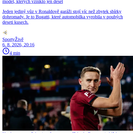
model, kterých vzniklo jen deset
Jeden jediný vůz v Ronaldově garáži stojí víc než zbytek sbírky
dohromady. Je to Bugatti, které automobilka vyrobila v pouhých
deseti kusech.
SportyŽivě
6. 8. 2026, 20:16
4 min