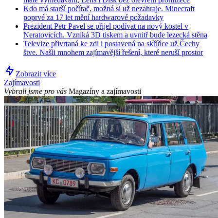
Kdo má starší počítač, možná si už nezahraje. Minecraft
poprvé za 17 let mění hardwarové požadavky
Prezident Petr Pavel se přijel podívat na nový kostel v
Neratovicích. Vzniká 3D tiskem a uvnitř bude lezecká stěna
Televize přivrtaná ke zdi i postavená na skříňce už Čechy
štve. Našli mnohem zajímavější řešení, které neruší prostor
Zobrazit více
Zajímavosti
Vybrali jsme pro vás
Magazíny a zajímavosti