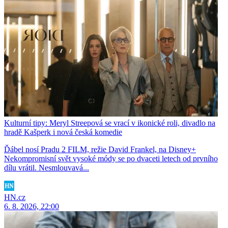
Kulturní tipy: Meryl Streepová se vrací v ikonické roli, divadlo na
hradě Kašperk i nová česká komedie
Ďábel nosí Pradu 2 FILM, režie David Frankel, na Disney+
Nekompromisní svět vysoké módy se po dvaceti letech od prvního
dílu vrátil. Nesmlouvavá...
HN.cz
6. 8. 2026, 22:00