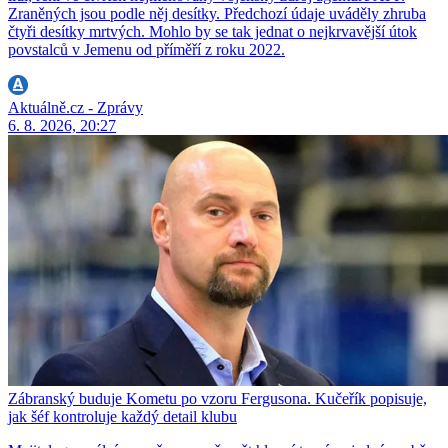
Zraněných jsou podle něj desítky. Předchozí údaje uváděly zhruba
čtyři desítky mrtvých. Mohlo by se tak jednat o nejkrvavější útok
povstalců v Jemenu od příměří z roku 2022.
Aktuálně.cz - Zprávy
6. 8. 2026, 20:27
Zábranský buduje Kometu po vzoru Fergusona. Kučeřík popisuje,
jak šéf kontroluje každý detail klubu