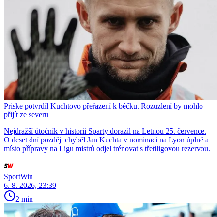
Priske potvrdil Kuchtovo přeřazení k béčku. Rozuzlení by mohlo
přijít ze severu
Nejdražší útočník v historii Sparty dorazil na Letnou 25. července.
O deset dní později chyběl Jan Kuchta v nominaci na Lyon úplně a
místo přípravy na Ligu mistrů odjel trénovat s třetiligovou rezervou.
SportWin
6. 8. 2026, 23:39
2 min