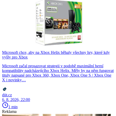
Microsoft chce, aby na Xbox Helix běhaly všechny hry, které kdy
vyšly pro Xbox
Microsoft začal prosazovat strategii v podobě maximální herní
kompatibility nadcházejícího Xbox Helix. Měly by na něm fungovat
tituly napsané pro Xbox 360, Xbox One, Xbox One S / Xbox One
X i novinky…
diit.cz
6. 8. 2026, 22:00
1 min
Reklama