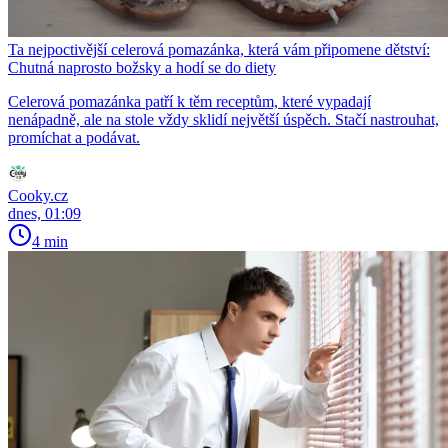
Ta nejpoctivější celerová pomazánka, která vám připomene dětství:
Chutná naprosto božsky a hodí se do diety
Celerová pomazánka patří k těm receptům, které vypadají
nenápadně, ale na stole vždy sklidí největší úspěch. Stačí nastrouhat,
promíchat a podávat.
Cooky.cz
dnes, 01:09
4 min