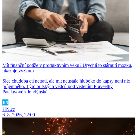
Mít finanční potíže v produktivním věku? Urychlí to stárnutí mozku,
ukazuje výzkum
Sice chudoba cti netratí, ale mít neustále hluboko do kapsy není nic
příjemného. Tým britských vědců pod vedením Praveethy
Patalayové z londýnské...
HN.cz
6. 8. 2026, 22:00