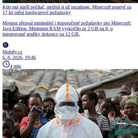
Kdo má starší počítač, možná si už nezahraje. Minecraft poprvé za
17 let mění hardwarové požadavky
Mojang přepsal minimální i doporučené požadavky pro Minecraft:
Java Edition. Minimum RAM vyskočilo ze 2 GB na 8, u
integrované grafiky dokonce na 12 GB.
Mobify.cz
6. 8. 2026, 19:46
4 min