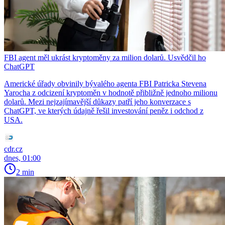
FBI agent měl ukrást kryptoměny za milion dolarů. Usvědčil ho
ChatGPT
Americké úřady obvinily bývalého agenta FBI Patricka Stevena
Yarocha z odcizení kryptoměn v hodnotě přibližně jednoho milionu
dolarů. Mezi nejzajímavější důkazy patří jeho konverzace s
ChatGPT, ve kterých údajně řešil investování peněz i odchod z
USA.
cdr.cz
dnes, 01:00
2 min