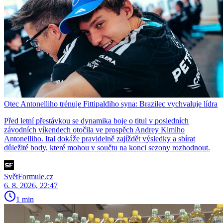
Otec Antonelliho trénuje Fittipaldiho syna: Brazilec vychvaluje lídra
Před letní přestávkou se dynamika boje o titul v posledních
závodních víkendech otočila ve prospěch Andrey Kimiho
Antonelliho. Ital dokáže pravidelně zajíždět výsledky a sbírat
důležité body, které mohou v součtu na konci sezony rozhodnout.
SvětFormule.cz
6. 8. 2026, 22:47
1 min