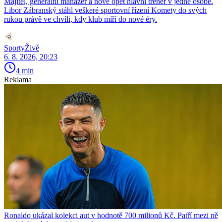
Majitel, generální manažer a nově opět hlavní trenér v jedné osobě.
Libor Zábranský stáhl veškeré sportovní řízení Komety do svých
rukou právě ve chvíli, kdy klub míří do nové éry.
SportyŽivě
6. 8. 2026, 20:23
4 min
Reklama
Ronaldo ukázal kolekci aut v hodnotě 700 milionů Kč. Patří mezi ně