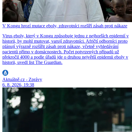
V Kongu hrozí mutace eboly, zdravotníci rozšíří zásah proti nákaze
Virus eboly, který v Kongu způsobuje jednu z nejhorších epidemií v
historii, by mohl mutovat, varují zdravotníci. Afričtí odborníci proto
plánují výrazně rozšířit zásah proti nákaze, včetně vyhledávání
pacientů přímo v domácnostech. Počet potvrzených případů už
překročil 4000 a podle úřadů jde o druhou největší epidemii eboly v
historii, uvedl list The Guardian.
Aktuálně.cz - Zprávy
6. 8. 2026, 19:38