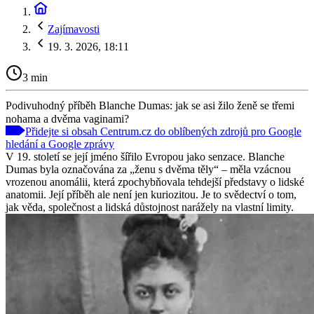
Zajímavosti
19. 3. 2026, 18:11
3 min
Podivuhodný příběh Blanche Dumas: jak se asi žilo ženě se třemi
nohama a dvěma vaginami?
Přidejte si obsah Centrum.cz do oblíbených zdrojů pro Google
hledání a Google zprávy
V 19. století se její jméno šířilo Evropou jako senzace. Blanche
Dumas byla označována za „ženu s dvěma těly“ – měla vzácnou
vrozenou anomálii, která zpochybňovala tehdejší představy o lidské
anatomii. Její příběh ale není jen kuriozitou. Je to svědectví o tom,
jak věda, společnost a lidská důstojnost narážely na vlastní limity.