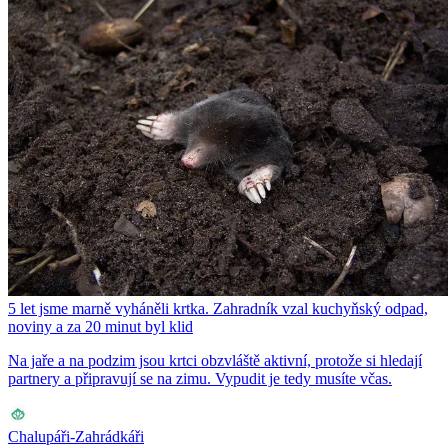
5 let jsme marně vyháněli krtka. Zahradník vzal kuchyňský odpad,
noviny a za 20 minut byl klid
Na jaře a na podzim jsou krtci obzvláště aktivní, protože si hledají
partnery a připravují se na zimu. Vypudit je tedy musíte včas.
Chalupáři-Zahrádkáři