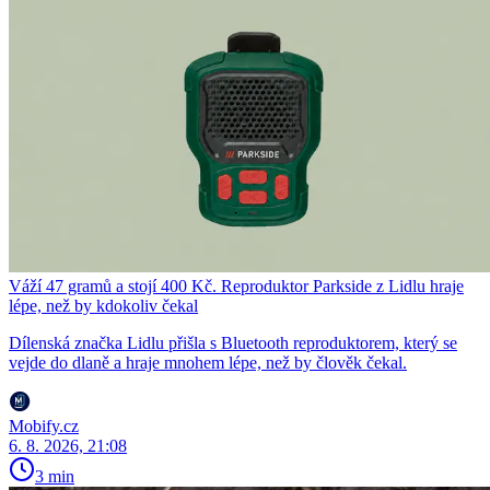
Váží 47 gramů a stojí 400 Kč. Reproduktor Parkside z Lidlu hraje
lépe, než by kdokoliv čekal
Dílenská značka Lidlu přišla s Bluetooth reproduktorem, který se
vejde do dlaně a hraje mnohem lépe, než by člověk čekal.
Mobify.cz
6. 8. 2026, 21:08
3 min