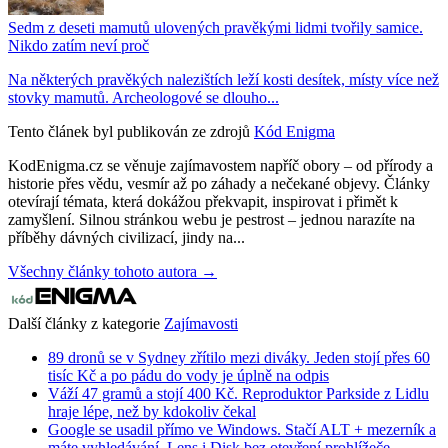
Sedm z deseti mamutů ulovených pravěkými lidmi tvořily samice.
Nikdo zatím neví proč
Na některých pravěkých nalezištích leží kosti desítek, místy více než
stovky mamutů. Archeologové se dlouho...
Tento článek byl publikován ze zdrojů
Kód Enigma
KodEnigma.cz se věnuje zajímavostem napříč obory – od přírody a
historie přes vědu, vesmír až po záhady a nečekané objevy. Články
otevírají témata, která dokážou překvapit, inspirovat i přimět k
zamyšlení. Silnou stránkou webu je pestrost – jednou narazíte na
příběhy dávných civilizací, jindy na...
Všechny články tohoto autora →
Další články z kategorie
Zajímavosti
89 dronů se v Sydney zřítilo mezi diváky. Jeden stojí přes 60
tisíc Kč a po pádu do vody je úplně na odpis
Váží 47 gramů a stojí 400 Kč. Reproduktor Parkside z Lidlu
hraje lépe, než by kdokoliv čekal
Google se usadil přímo ve Windows. Stačí ALT + mezerník a
máte vyhledávání, Lens i Disk bez otevření prohlížeče