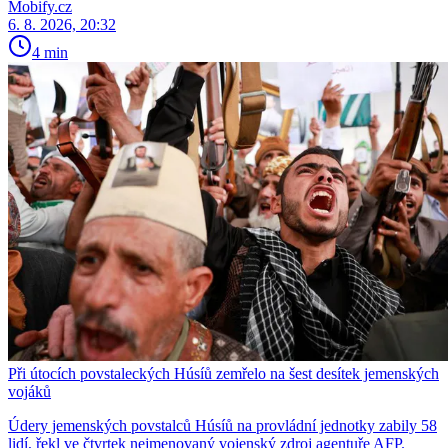
Mobify.cz
6. 8. 2026, 20:32
4 min
Při útocích povstaleckých Húsíů zemřelo na šest desítek jemenských
vojáků
Údery jemenských povstalců Húsíů na provládní jednotky zabily 58
lidí, řekl ve čtvrtek nejmenovaný vojenský zdroj agentuře AFP.