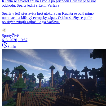
Kuchta se nevešel ani na Lyon a po příchodu Brunese je blízko
odchodu. Sparta jedná s Legií Varšava
Sparta v létě přestavěla hrot útoku a Jan Kuchta se ocitl mimo
nominaci na klíčový evropský zápas. O jeho služby se podle
polských zdrojů zajímá Legia Varšava.
SportyŽivě
6. 8. 2026, 19:57
3 min