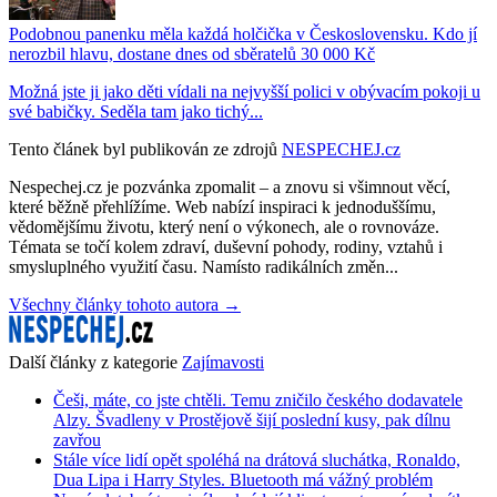
Podobnou panenku měla každá holčička v Československu. Kdo jí
nerozbil hlavu, dostane dnes od sběratelů 30 000 Kč
Možná jste ji jako děti vídali na nejvyšší polici v obývacím pokoji u
své babičky. Seděla tam jako tichý...
Tento článek byl publikován ze zdrojů
NESPECHEJ.cz
Nespechej.cz je pozvánka zpomalit – a znovu si všimnout věcí,
které běžně přehlížíme. Web nabízí inspiraci k jednoduššímu,
vědomějšímu životu, který není o výkonech, ale o rovnováze.
Témata se točí kolem zdraví, duševní pohody, rodiny, vztahů i
smysluplného využití času. Namísto radikálních změn...
Všechny články tohoto autora →
Další články z kategorie
Zajímavosti
Češi, máte, co jste chtěli. Temu zničilo českého dodavatele
Alzy. Švadleny v Prostějově šijí poslední kusy, pak dílnu
zavřou
Stále více lidí opět spoléhá na drátová sluchátka, Ronaldo,
Dua Lipa i Harry Styles. Bluetooth má vážný problém