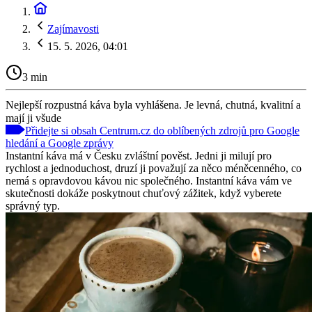
Zajímavosti
15. 5. 2026, 04:01
3 min
Nejlepší rozpustná káva byla vyhlášena. Je levná, chutná, kvalitní a
mají ji všude
Přidejte si obsah Centrum.cz do oblíbených zdrojů pro Google
hledání a Google zprávy
Instantní káva má v Česku zvláštní pověst. Jedni ji milují pro
rychlost a jednoduchost, druzí ji považují za něco méněcenného, co
nemá s opravdovou kávou nic společného. Instantní káva vám ve
skutečnosti dokáže poskytnout chuťový zážitek, když vyberete
správný typ.