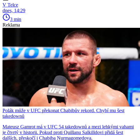
V Telce
dnes, 14:29
3 min
Reklama
Polák může v UFC překonat Chabibův rekord. Chybí mu šest
takedownů
Mateusz Gamrot má v UFC 54 takedownů a mezi lehkými vahami
je čtvrtý v historii. Pokud proti Quillanu Salkilldovi přidá šest
dalších, přeskočí i Chabiba Nurmagomedova.