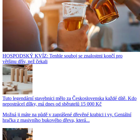
HOSPODSKÝ KVÍZ: Tenhle souboj se znalostmi končí pro
většinu dřív, než čekali
Tuto legendární stavebnici mělo za Československa každé dítě. Kdo
nepostrácel dílky, má dnes od sběratelů 15 000 Kč
Možná ji máte na půdě v zaprášené dřevěné krabici i vy. Geniální
hračka z masivního bukového dřeva, která...