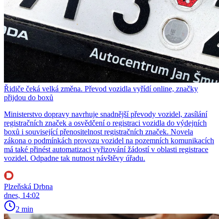
Řidiče čeká velká změna. Převod vozidla vyřídí online, značky
přijdou do boxů
Ministerstvo dopravy navrhuje snadnější převody vozidel, zasílání
registračních značek a osvědčení o registraci vozidla do výdejních
boxů i související přenositelnost registračních značek. Novela
zákona o podmínkách provozu vozidel na pozemních komunikacích
má také přinést automatizaci vyřizování žádostí v oblasti registrace
vozidel. Odpadne tak nutnost návštěvy úřadu.
Plzeňská Drbna
dnes, 14:02
2 min