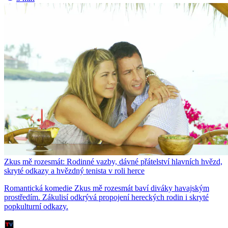
Zkus mě rozesmát: Rodinné vazby, dávné přátelství hlavních hvězd,
skryté odkazy a hvězdný tenista v roli herce
Romantická komedie Zkus mě rozesmát baví diváky havajským
prostředím. Zákulisí odkrývá propojení hereckých rodin i skryté
popkulturní odkazy.