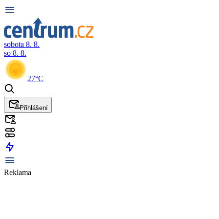
sobota 8. 8.
so 8. 8.
27°C
Přihlášení
Reklama