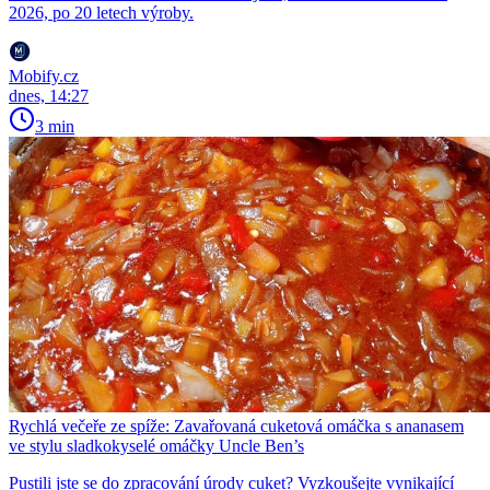
2026, po 20 letech výroby.
Mobify.cz
dnes, 14:27
3 min
Rychlá večeře ze spíže: Zavařovaná cuketová omáčka s ananasem
ve stylu sladkokyselé omáčky Uncle Ben’s
Pustili jste se do zpracování úrody cuket? Vyzkoušejte vynikající