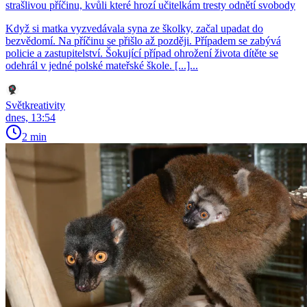
strašlivou příčinu, kvůli které hrozí učitelkám tresty odnětí svobody
Když si matka vyzvedávala syna ze školky, začal upadat do
bezvědomí. Na příčinu se přišlo až později. Případem se zabývá
policie a zastupitelství. Šokující případ ohrožení života dítěte se
odehrál v jedné polské mateřské škole. [...]...
Světkreativity
dnes, 13:54
2 min