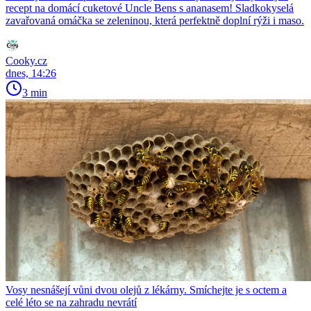
recept na domácí cuketové Uncle Bens s ananasem! Sladkokyselá
zavařovaná omáčka se zeleninou, která perfektně doplní rýži i maso.
Cooky.cz
dnes, 14:26
3 min
Vosy nesnášejí vůni dvou olejů z lékárny. Smíchejte je s octem a
celé léto se na zahradu nevrátí