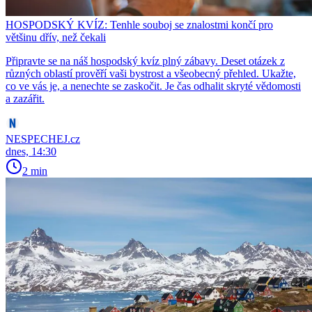
HOSPODSKÝ KVÍZ: Tenhle souboj se znalostmi končí pro
většinu dřív, než čekali
Připravte se na náš hospodský kvíz plný zábavy. Deset otázek z
různých oblastí prověří vaši bystrost a všeobecný přehled. Ukažte,
co ve vás je, a nenechte se zaskočit. Je čas odhalit skryté vědomosti
a zazářit.
NESPECHEJ.cz
dnes, 14:30
2 min