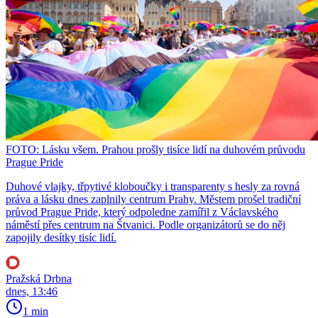
FOTO: Lásku všem. Prahou prošly tisíce lidí na duhovém průvodu
Prague Pride
Duhové vlajky, třpytivé kloboučky i transparenty s hesly za rovná
práva a lásku dnes zaplnily centrum Prahy. Městem prošel tradiční
průvod Prague Pride, který odpoledne zamířil z Václavského
náměstí přes centrum na Štvanici. Podle organizátorů se do něj
zapojily desítky tisíc lidí.
Pražská Drbna
dnes, 13:46
1 min