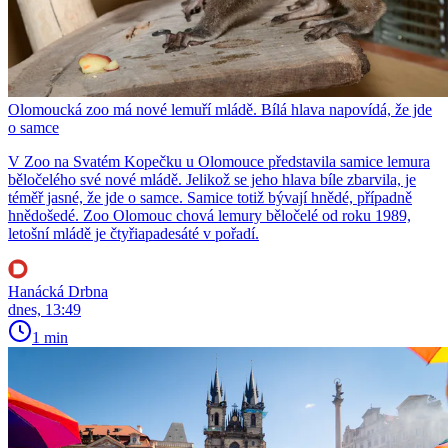
Olomoucká zoo má nové lemuří mládě. Bílá hlava napovídá, že jde
o samce
V Zoo na Svatém Kopečku u Olomouce představila samice lemura
běločelého své nové mládě. Jelikož se jeho hlava bíle zbarvila, je
téměř jasné, že jde o samce. Samice totiž bývají hnědé, případně
hnědošedé. Zoo Olomouc chová lemury běločelé od roku 1989,
letošní mládě je čtyřiapadesáté v pořadí.
Hanácká Drbna
dnes, 13:49
1 min