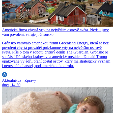
Americká firma chystá vrty na největším ostrově světa. Nedali jsme
vám povolení, varuje ji Grónsko
Grónsko varovalo americkou firmu Greenland Energy, která se bez
povolení chystá provádět průzkumné vrty na největším ostrově
světa. Píše o tom v sobotu britský deník The Guardian. Grónsko je
součástí Dánského království a americký prezident Donald Trump
opakovaně vyjádřil přání dostat ostrov, který má strategický význam
i nerostné bohatství, pod americkou kontrolu.
Aktuálně.cz - Zprávy
dnes, 14:30