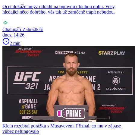
Ocet dokáže hmyz odradit na opravdu dlouhou dobu. Vosy,
hledající něco dobrého, vás tak už zaručeně trápit nebudou.
Chalupáři-Zahrádkáři
dnes, 14:26
2 min
Klein rozebral porážku s Musayevem. Přiznal, co mu v zápase
vůbec nefungovalo