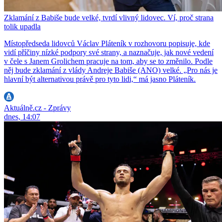
Zklamání z Babiše bude velké, tvrdí vlivný lidovec. Ví, proč strana
tolik upadla
Místopředseda lidovců Václav Pláteník v rozhovoru popisuje, kde
vidí příčiny nízké podpory své strany, a naznačuje, jak nové vedení
v čele s Janem Grolichem pracuje na tom, aby se to změnilo. Podle
něj bude zklamání z vlády Andreje Babiše (ANO) velké. „Pro nás je
hlavní být alternativou právě pro tyto lidi,“ má jasno Pláteník.
Aktuálně.cz - Zprávy
dnes, 14:07