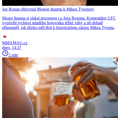
Joe Rogan přirovnal Mosese Itaumu k Mikeu Tysonovi
Moses Itauma si získal pozornost i u Joea Rogana. Komentátor UFC
vyzdvihl rychlost mladého bojovníka těžké váhy a při debatě
připomněl, jak blízko měl Brit k historickému zápisu Mikea Tysona.
MMAMAG.cz
dnes, 14:37
2 min