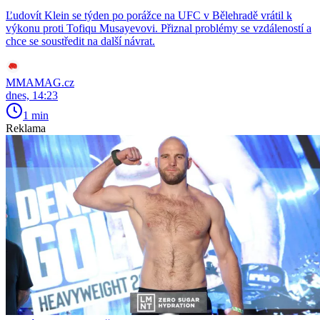
Ľudovít Klein se týden po porážce na UFC v Bělehradě vrátil k
výkonu proti Tofiqu Musayevovi. Přiznal problémy se vzdáleností a
chce se soustředit na další návrat.
MMAMAG.cz
dnes, 14:23
1 min
Reklama