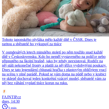
Tohoto japonského plyšáka mělo každé dítě v ČSSR. Dnes je
raritou a sběratelé ho vykupují za tisíce
V osmdesátých letech minulého století po něm toužilo snad každé
dítě v Československu. Kdo ho neměl vystaveného na poličce nebo
připnutého na školní brašně, jako by tehdy neexistoval. Rodiče na
něj stáli nekonečné fronty a platili za něj těžce vydobytými poukazy.
Dnes se tato legendární chlupatá hračka s plastovým obličejem vrací
na scénu v plné parádě. Pokud se vám doma na půdě nebo v krabici
ve sklepě dochoval jeden konkrétní vzácný model, sběratelé vám za
něj bez váhání vyplatí tisíce korun na ruku.
FAJNTIP.cz
dnes, 14:30
3 min