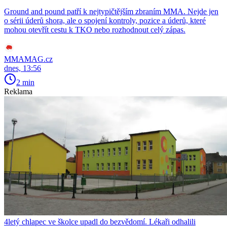
Ground and pound patří k nejtypičtějším zbraním MMA. Nejde jen
o sérii úderů shora, ale o spojení kontroly, pozice a úderů, které
mohou otevřít cestu k TKO nebo rozhodnout celý zápas.
MMAMAG.cz
dnes, 13:56
2 min
Reklama
4letý chlapec ve školce upadl do bezvědomí. Lékaři odhalili