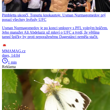
Pimbletta ukončí, Topuriu knokautuje. Usman Nurmagomedov prý
porazí všechny hvězdy UFC
Usman Nurmagomedov je po konci smlouvy s PFL volným hráčem.
Jeho manažer Ali Abdelaziz už mluví o UFC a tvrdí, že většina
tamní špičky by proti neporaženému Dagestánci neměla stačit.
MMAMAG.cz
dnes, 14:04
1 min
Reklama