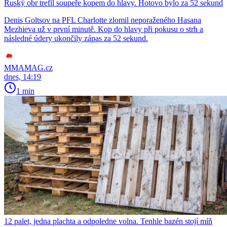
Ruský obr trefil soupeře kopem do hlavy. Hotovo bylo za 52 sekund
Denis Goltsov na PFL Charlotte zlomil neporaženého Hasana
Mezhieva už v první minutě. Kop do hlavy při pokusu o strh a
následné údery ukončily zápas za 52 sekund.
MMAMAG.cz
dnes, 14:19
1 min
12 palet, jedna plachta a odpoledne volna. Tenhle bazén stojí míň