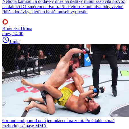
Nehoda kamionu a dodávky dnes na desítky minut zastavila provoz
na dálnici D1 směrem na Brno. Při střetu se zranili dva lidé, včetně
řidiče dodávky, kterého hasiči museli vyprostit.
Brněnská Drbna
dnes, 14:00
1 min
Ground and pound není jen mlácení na zemi. Proč tahle zbraň
rozhoduje zápasy MMA