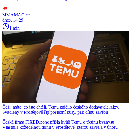
MMAMAG.cz
dnes, 14:29
1 min
Češi, máte, co jste chtěli. Temu zničilo českého dodavatele Alzy.
Švadleny v Prostějově šijí poslední kusy, pak dílnu zavřou
Česká firma FIXED.zone přišla kvůli Temu o třetinu byznysu.
Vlastnila kožedělnou dílnu v Prostějově, kterou zavřela v únoru