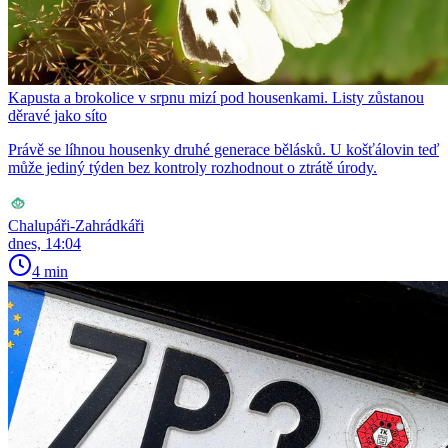
Kapusta a brokolice v srpnu mizí pod housenkami. Listy zůstanou
děravé jako síto
Právě se líhnou housenky druhé generace bělásků. U košťálovin teď
může jediný týden bez kontroly rozhodnout o ztrátě úrody.
Chalupáři-Zahrádkáři
dnes, 14:04
4 min