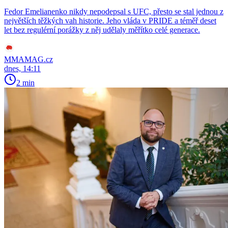
Fedor Emelianenko nikdy nepodepsal s UFC, přesto se stal jednou z
největších těžkých vah historie. Jeho vláda v PRIDE a téměř deset
let bez regulérní porážky z něj udělaly měřítko celé generace.
MMAMAG.cz
dnes, 14:11
2 min