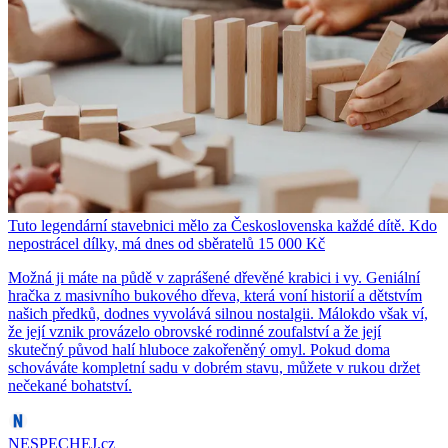
Tuto legendární stavebnici mělo za Československa každé dítě. Kdo
nepostrácel dílky, má dnes od sběratelů 15 000 Kč
Možná ji máte na půdě v zaprášené dřevěné krabici i vy. Geniální
hračka z masivního bukového dřeva, která voní historií a dětstvím
našich předků, dodnes vyvolává silnou nostalgii. Málokdo však ví,
že její vznik provázelo obrovské rodinné zoufalství a že její
skutečný původ halí hluboce zakořeněný omyl. Pokud doma
schováváte kompletní sadu v dobrém stavu, můžete v rukou držet
nečekané bohatství.
NESPECHEJ.cz