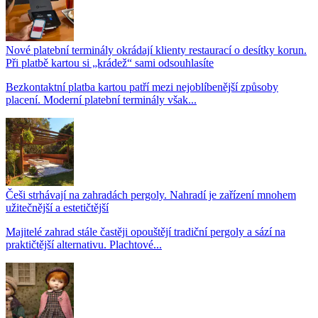
Nové platební terminály okrádají klienty restaurací o desítky korun.
Při platbě kartou si „krádež“ sami odsouhlasíte
Bezkontaktní platba kartou patří mezi nejoblíbenější způsoby
placení. Moderní platební terminály však...
Češi strhávají na zahradách pergoly. Nahradí je zařízení mnohem
užitečnější a estetičtější
Majitelé zahrad stále častěji opouštějí tradiční pergoly a sází na
praktičtější alternativu. Plachtové...