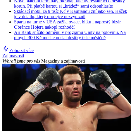
Nové platební terminály okrádají klienty restaurací o desítky
korun. Při platbě kartou si „krádež“ sami odsouhlasíte
Skládací mobil za 9 tisíc Kč v Kauflandu zní jako sen. Háček
je v detailu, který prodejce nezvýraznil
Sparta na turné v USA zažila ovace, bitku i naprostý bizár.
Obránce Hojera nakopl rozhodčí
Air Bank snížilo odměnu v programu Unity na polovinu. Na
plných 300 Kč musíte poslat desítky tisíc měsíčně
Zobrazit více
Zajímavosti
Vybrali jsme pro vás
Magazíny a zajímavosti