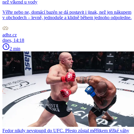
než víkend u vody
Věřte nebo ne, domácí bazén se dá postavit i jinak, než jen nákupem
v obchodech – levně, jednoduše a klidně během jednoho odpoledne.
adbz.cz
dnes, 14:18
2 min
Fedor nikdy nevstoupil do UFC. Přesto zůstal měřítkem těžké váhy