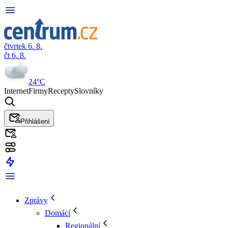
čtvrtek 6. 8.
čt 6. 8.
24°C
Internet
Firmy
Recepty
Slovníky
Přihlášení
Zprávy
Domácí
Regionální