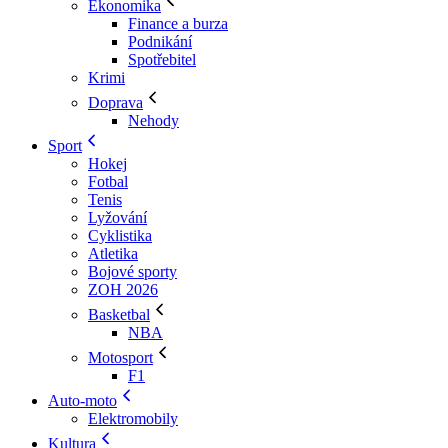
Ekonomika
Finance a burza
Podnikání
Spotřebitel
Krimi
Doprava
Nehody
Sport
Hokej
Fotbal
Tenis
Lyžování
Cyklistika
Atletika
Bojové sporty
ZOH 2026
Basketbal
NBA
Motosport
F1
Auto-moto
Elektromobily
Kultura