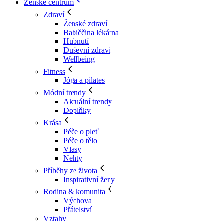
Ženské centrum
Zdraví
Ženské zdraví
Babiččina lékárna
Hubnutí
Duševní zdraví
Wellbeing
Fitness
Jóga a pilates
Módní trendy
Aktuální trendy
Doplňky
Krása
Péče o pleť
Péče o tělo
Vlasy
Nehty
Příběhy ze života
Inspirativní ženy
Rodina & komunita
Výchova
Přátelství
Vztahy