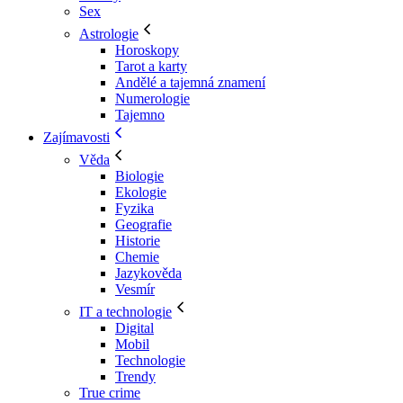
Sex
Astrologie
Horoskopy
Tarot a karty
Andělé a tajemná znamení
Numerologie
Tajemno
Zajímavosti
Věda
Biologie
Ekologie
Fyzika
Geografie
Historie
Chemie
Jazykověda
Vesmír
IT a technologie
Digital
Mobil
Technologie
Trendy
True crime