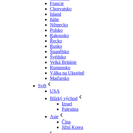
Francie
Chorvatsko
Island
Itálie
Německo
Polsko
Rakousko
Řecko
Rusko
Španělsko
Švédsko
Velká Británie
Rumunsko
Válka na Ukrajině
Maďarsko
Svět
USA
Blízký východ
Izrael
Palestina
Asie
Čína
Jižní Korea