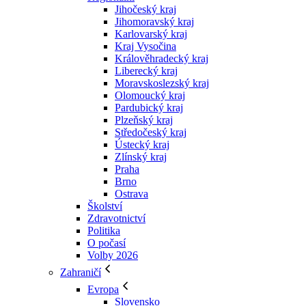
Jihočeský kraj
Jihomoravský kraj
Karlovarský kraj
Kraj Vysočina
Králověhradecký kraj
Liberecký kraj
Moravskoslezský kraj
Olomoucký kraj
Pardubický kraj
Plzeňský kraj
Středočeský kraj
Ústecký kraj
Zlínský kraj
Praha
Brno
Ostrava
Školství
Zdravotnictví
Politika
O počasí
Volby 2026
Zahraničí
Evropa
Slovensko