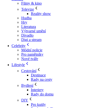
Filmy & kino
Televize
Reality show
Hudba
Hry
Literatura
Výtvarné umění
Divadlo
Digi a stream
Celebrity
Módní policie
Pro pamětníky
Nové tváře
Lifestyle
Cestování
Destinace
Rady na cesty
Bydlení
Interiery
Rady do domu
DIY
Pro kutily