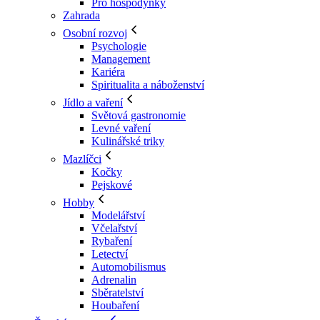
Pro hospodyňky
Zahrada
Osobní rozvoj
Psychologie
Management
Kariéra
Spiritualita a náboženství
Jídlo a vaření
Světová gastronomie
Levné vaření
Kulinářské triky
Mazlíčci
Kočky
Pejskové
Hobby
Modelářství
Včelařství
Rybaření
Letectví
Automobilismus
Adrenalin
Sběratelství
Houbaření